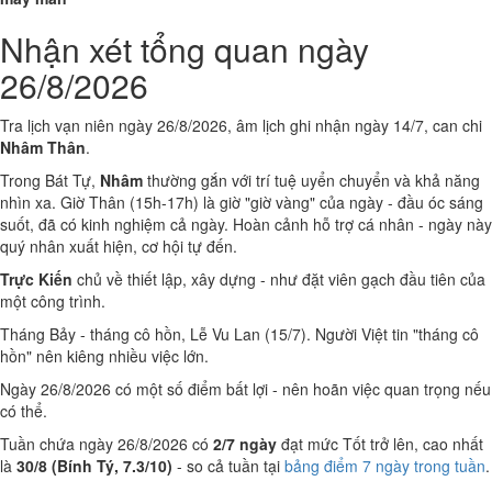
Nhận xét tổng quan ngày
26/8/2026
Tra lịch vạn niên ngày 26/8/2026, âm lịch ghi nhận ngày 14/7, can chi
Nhâm Thân
.
Trong Bát Tự,
Nhâm
thường gắn với trí tuệ uyển chuyển và khả năng
nhìn xa. Giờ Thân (15h-17h) là giờ "giờ vàng" của ngày - đầu óc sáng
suốt, đã có kinh nghiệm cả ngày. Hoàn cảnh hỗ trợ cá nhân - ngày này
quý nhân xuất hiện, cơ hội tự đến.
Trực Kiến
chủ về thiết lập, xây dựng - như đặt viên gạch đầu tiên của
một công trình.
Tháng Bảy - tháng cô hồn, Lễ Vu Lan (15/7). Người Việt tin "tháng cô
hồn" nên kiêng nhiều việc lớn.
Ngày 26/8/2026 có một số điểm bất lợi - nên hoãn việc quan trọng nếu
có thể.
Tuần chứa ngày 26/8/2026 có
2/7 ngày
đạt mức Tốt trở lên, cao nhất
là
30/8 (Bính Tý, 7.3/10)
- so cả tuần tại
bảng điểm 7 ngày trong tuần
.