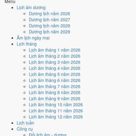
Menu
Ký hợp đồng - giao ước hôm nay ở
mức trung bình (4/10)
do
Lịch âm dương
Ngày Hắc Đạo
gây bất lợi.
Dương lịch năm 2026
Dương lịch năm 2027
Cách tính ngày tốt
Dương lịch năm 2028
🏗️
Động thổ - khởi công
Dương lịch năm 2029
4
/10
Trung bình
Âm lịch ngày mai
Động thổ - khởi công hôm nay ở
mức trung bình (4/10)
do
Lịch tháng
Ngày Hắc Đạo
gây bất lợi.
Lịch âm tháng 1 năm 2026
Cách tính ngày tốt
Lịch âm tháng 2 năm 2026
🏡
Nhập trạch - vào nhà mới
Lịch âm tháng 3 năm 2026
4
/10
Trung bình
Lịch âm tháng 4 năm 2026
Nhập trạch - vào nhà mới hôm nay ở
mức trung bình (4/10)
do
Lịch âm tháng 5 năm 2026
Ngày Hắc Đạo
gây bất lợi.
Lịch âm tháng 6 năm 2026
Lịch âm tháng 7 năm 2026
Cách tính ngày tốt
Lịch âm tháng 8 năm 2026
🚗
Mua xe - tậu xe
Lịch âm tháng 9 năm 2026
4
/10
Trung bình
Lịch âm tháng 10 năm 2026
Mua xe - tậu xe hôm nay ở
mức trung bình (4/10)
do
Ngày
Lịch âm tháng 11 năm 2026
Hắc Đạo
gây bất lợi.
Lịch âm tháng 12 năm 2026
Cách tính ngày tốt
Lịch tuần
✈️
Xuất hành - đi xa
Công cụ
4
/10
Trung bình
Đổi lịch âm - dương