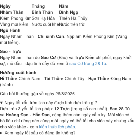
Ngày
Tháng
Năm
Nhâm Thân
Bính Thân
Bính Ngọ
Kiếm Phong Kim
Sơn Hạ Hỏa
Thiên Hà Thủy
Vàng mũi kiếm
Nước cuối khe
Nước trên trời
Ngũ Hành
Ngày Nhâm Thân -
Chi sinh Can
. Nạp âm Kiếm Phong Kim (Vàng
mũi kiếm).
Sao - Trực
Ngày Nhâm Thân do
Sao Cơ
(Báo) và
Trực Kiến
chi phối, ngày khởi
sự, mở đầu - đặc tính đầy đủ xem ở
sao Cơ trong 28 Tú
.
Hướng xuất hành
Hỉ Thần:
Chính Nam -
Tài Thần:
Chính Tây -
Hạc Thần:
Đông Nam
(tránh)
Câu hỏi thường gặp về ngày 26/8/2026
Ngày tốt xấu trên lịch này được tính dựa trên gì?
Dựa trên 3 yếu tố lịch pháp:
12 Trực
(trọng số cao nhất),
Sao 28 Tú
và
Hoàng Đạo - Hắc Đạo
, cộng thêm các ngày cấm kỵ. Mỗi việc có
bộ tiêu chí riêng nên cùng một ngày có thể tốt cho việc này nhưng xấu
cho việc khác - xem
kiến thức lịch pháp
.
Xem ngày tốt xấu có đáng tin không?