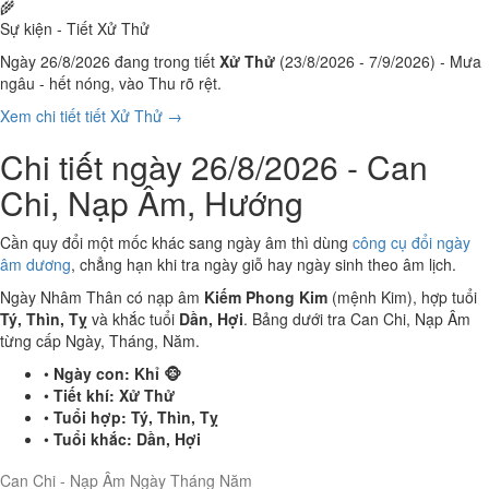
🌾
Sự kiện - Tiết Xử Thử
Ngày 26/8/2026 đang trong tiết
Xử Thử
(23/8/2026 - 7/9/2026) - Mưa
ngâu - hết nóng, vào Thu rõ rệt.
Xem chi tiết tiết Xử Thử →
Chi tiết ngày 26/8/2026 - Can
Chi, Nạp Âm, Hướng
Cần quy đổi một mốc khác sang ngày âm thì dùng
công cụ đổi ngày
âm dương
, chẳng hạn khi tra ngày giỗ hay ngày sinh theo âm lịch.
Ngày Nhâm Thân có nạp âm
Kiếm Phong Kim
(mệnh Kim), hợp tuổi
Tý, Thìn, Tỵ
và khắc tuổi
Dần, Hợi
. Bảng dưới tra Can Chi, Nạp Âm
từng cấp Ngày, Tháng, Năm.
•
Ngày con:
Khỉ 🐵
•
Tiết khí:
Xử Thử
•
Tuổi hợp:
Tý, Thìn, Tỵ
•
Tuổi khắc:
Dần, Hợi
Can Chi - Nạp Âm Ngày Tháng Năm