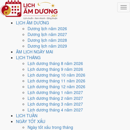
Togg
navig
LỊCH ÂM DƯƠNG
Trang chủ
Dương lịch năm 2026
Lịch năm 2026
Dương lịch năm 2027
Tháng 8/2026
Dương lịch năm 2028
Ngày 26/8/2026 (Nhâm Thân)
Dương lịch năm 2029
ÂM LỊCH NGÀY MAI
Xem ngày
26/8/2026
dương
LỊCH THÁNG
Lịch dương tháng 8 năm 2026
lịch - Ngày 14/7 âm lịch
Lịch dương tháng 9 năm 2026
Lịch dương tháng 10 năm 2026
(Nhâm Thân) tốt hay xấu?
Lịch dương tháng 11 năm 2026
Lịch dương tháng 12 năm 2026
Lịch dương tháng 1 năm 2027
Ngày 26/8/2026 dương lịch (Thứ Tư) là ngày 14/7/2026 âm lịch
,
Lịch dương tháng 2 năm 2027
tức ngày
Nhâm Thân
- Chi sinh Can, Trực Kiến, Sao Cơ, nạp âm Kiếm
Lịch dương tháng 3 năm 2027
Phong Kim. Tổng hòa, đây là
Ngày Hung
với điểm trung bình
4.1/10
Lịch dương tháng 4 năm 2027
cho các việc quan trọng. Giờ Hoàng Đạo trong ngày:
Tý, Sửu, Thìn,
LỊCH TUẦN
Tỵ, Mùi, Tuất
.
NGÀY TỐT XẤU
Ngày Dương
Ngày tốt xấu trong tháng