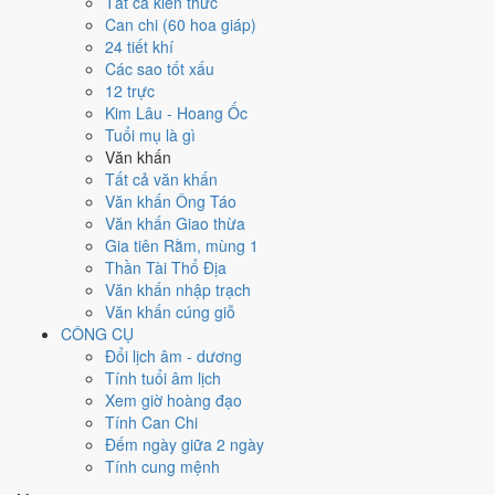
Tất cả kiến thức
Can chi (60 hoa giáp)
Ngày 26/8/2026 tốt hay xấu cho
24 tiết khí
Các sao tốt xấu
việc gì?
12 trực
Kim Lâu - Hoang Ốc
Ngày 26/8/2026 đạt
4.1/10
trung bình cho 7 việc chính: cao nhất là
Tuổi mụ là gì
Kết bạn - gặp gỡ (8/10)
, thấp nhất là
Học hành - thi cử (4/10)
. Trực
Văn khấn
Kiến (ngày khởi sự, mở đầu) và gặp Sao Thiên Lao hắc đạo nên điểm
Tất cả văn khấn
từng việc chênh nhau như bảng dưới.
Văn khấn Ông Táo
Văn khấn Giao thừa
💍
Cưới hỏi - đính hôn
Gia tiên Rằm, mùng 1
4
/10
Trung bình
Thần Tài Thổ Địa
Cưới hỏi - đính hôn hôm nay ở
mức trung bình (4/10)
do
Ngày
Văn khấn nhập trạch
Hắc Đạo
gây bất lợi.
Văn khấn cúng giỗ
Cách tính ngày tốt
CÔNG CỤ
🏪
Khai trương - mở cửa hàng
Đổi lịch âm - dương
5
/10
Trung bình
Tính tuổi âm lịch
Khai trương - mở cửa hàng hôm nay ở
mức trung bình (5/10)
Xem giờ hoàng đạo
nhờ hợp
Sao Cơ
, nhưng Ngày Hắc Đạo kéo giảm điểm.
Tính Can Chi
Đếm ngày giữa 2 ngày
Cách tính ngày tốt
Tính cung mệnh
🤝
Ký hợp đồng - giao ước
4
/10
Trung bình