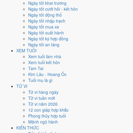
Thứ Tư
Ngày tốt khai trương
Ngày Âm
Ngày tốt cưới hỏi - kết hôn
Tháng 8 năm 2026
Ngày tốt động thổ
26
Ngày tốt nhập trạch
Tháng 7 âm năm 2026
Ngày tốt mua xe
14
Ngày tốt xuất hành
Tiết Xử Thử
Ngày tốt ký hợp đồng
Giờ
Ngày tốt an táng
Canh Tý
XEM TUỔI
Ngày 14
Xem tuổi làm nhà
Nhâm Thân
Xem tuổi kết hôn
Tháng 7
Tam Tai
Bính Thân
Kim Lâu - Hoang Ốc
Năm 2026
Tuổi mụ là gì
Bính Ngọ
TỬ VI
Tử vi hàng ngày
Ngày Nhâm Thân có Trực
Kiến
(ngày khởi sự, mở đầu) và gặp Sao
Tử vi tuần mới
Thiên Lao hắc đạo
. Điểm trung bình 7 việc chính chỉ
4.1/10
nên đây
Tử vi năm 2026
là
Ngày Hung
, cần thận trọng với các quyết định lớn khó đảo ngược.
12 con giáp hợp khắc
Phong thủy hợp tuổi
Tuổi
Tý, Thìn, Tỵ
hợp ngày; tuổi
Dần
nên thận trọng (Lục Xung).
Mệnh ngũ hành
Ngày 26/8/2026 chỉ đạt
4.1/10
cho việc trọng đại. Có
2 ngày gần đây
KIẾN THỨC
tốt hơn
để thay thế, xem mục xử lý bên dưới.