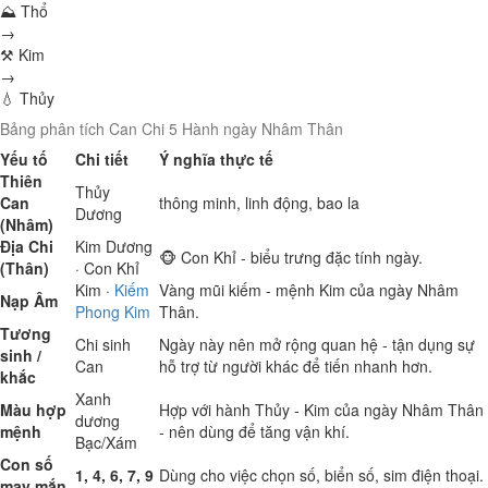
⛰ Thổ
→
⚒ Kim
→
💧 Thủy
Bảng phân tích Can Chi 5 Hành ngày Nhâm Thân
Yếu tố
Chi tiết
Ý nghĩa thực tế
Thiên
Thủy
Can
thông minh, linh động, bao la
Dương
(Nhâm)
Địa Chi
Kim
Dương
🐵 Con Khỉ - biểu trưng đặc tính ngày.
(Thân)
· Con Khỉ
Kim
·
Kiếm
Vàng mũi kiếm - mệnh Kim của ngày Nhâm
Nạp Âm
Phong Kim
Thân.
Tương
Chi sinh
Ngày này nên mở rộng quan hệ - tận dụng sự
sinh /
Can
hỗ trợ từ người khác để tiến nhanh hơn.
khắc
Xanh
Màu hợp
Hợp với hành Thủy - Kim của ngày Nhâm Thân
dương
mệnh
- nên dùng để tăng vận khí.
Bạc/Xám
Con số
1, 4, 6, 7, 9
Dùng cho việc chọn số, biển số, sim điện thoại.
may mắn