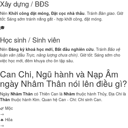
Xây dựng / BĐS
Nên
Khởi công đặt móng, Đặt cọc nhà thầu
. Tránh
Bàn giao
. Giờ
tốt: Sáng sớm tránh nắng gắt - hợp khởi công, đặt móng.
🎓
Học sinh / Sinh viên
Nên
Đăng ký khoá học mới, Bắt đầu nghiên cứu
. Tránh
Bảo vệ
luận văn (đầu Trực, năng lượng chưa chín)
. Giờ tốt: Sáng sớm cho
việc học mới, đêm khuya cho ôn tập sâu.
Can Chi, Ngũ hành và Nạp Âm
ngày Nhâm Thân nói lên điều gì?
Ngày
Nhâm Thân
có Thiên Can là
Nhâm
thuộc hành
Thủy
, Địa Chi là
Thân
thuộc hành
Kim
. Quan hệ Can - Chi:
Chi sinh Can
.
🌿 Mộc
→
🔥 Hỏa
→