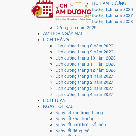
LỊCH ÂM DƯƠNG
Dương lịch năm 2026
Dương lịch năm 2027
Dương lịch năm 2028
Dương lịch năm 2029
Trang chủ
ÂM LỊCH NGÀY MAI
Lịch năm 2026
LỊCH THÁNG
Tháng 8/2026
Lịch dương tháng 8 năm 2026
Ngày 28/8/2026 (Giáp Tuất)
Lịch dương tháng 9 năm 2026
Xem ngày
28/8/2026
d
Lịch dương tháng 10 năm 2026
Lịch dương tháng 11 năm 2026
xấu?
Lịch dương tháng 12 năm 2026
Lịch dương tháng 1 năm 2027
Lịch dương tháng 2 năm 2027
Ngày 28/8/2026 dương lịch (Thứ Sáu) là ngày 16/7/20
Lịch dương tháng 3 năm 2027
điểm trung bình
7.1/10
cho các việc quan trọng. Giờ Ho
Lịch dương tháng 4 năm 2027
LỊCH TUẦN
Ngày Dương
NGÀY TỐT XẤU
Thứ Sáu
Ngày tốt xấu trong tháng
Ngày Âm
Ngày tốt khai trương
Tháng 8 năm 2026
Ngày tốt cưới hỏi - kết hôn
28
Ngày tốt động thổ
Tháng 7 âm năm 2026