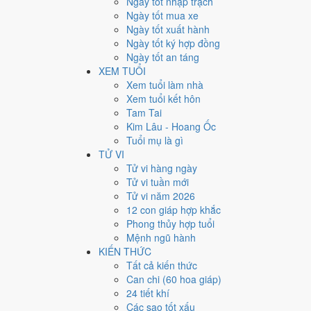
Ngày tốt nhập trạch
16
Ngày tốt mua xe
Ngày tốt xuất hành
Giờ
Ngày tốt ký hợp đồng
Giáp Tý
Ngày tốt an táng
Ngày 16
XEM TUỔI
Giáp Tuất
Xem tuổi làm nhà
Tháng 7
Xem tuổi kết hôn
Bính Thân
Tam Tai
Năm 2026
Kim Lâu - Hoang Ốc
Bính Ngọ
Tuổi mụ là gì
TỬ VI
Ngày Giáp Tuất có Trực
Mãn
(ngày đầy đủ, viên mãn nh
Tử vi hàng ngày
lợi cho các việc quan trọng.
Tử vi tuần mới
Tuổi
Dần, Ngọ, Mão
hợp ngày; tuổi
Thìn
nên thận trọng 
Tử vi năm 2026
12 con giáp hợp khắc
Ngày 28/8/2026 chỉ đạt
7.1/10
cho việc trọng đại. Có
2 n
Phong thủy hợp tuổi
Ngày 28/8/2026 tốt hay xấu
Mệnh ngũ hành
KIẾN THỨC
Tất cả kiến thức
Ngày 28/8/2026 đạt
7.1/10
trung bình cho 7 việc chính: 
Can chi (60 hoa giáp)
dễ phát sinh thừa) nhưng gặp Sao Tư Mệnh hoàng đạo n
24 tiết khí
💍
Cưới hỏi - đính hôn
Các sao tốt xấu