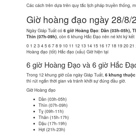
Các cách trên dựa trên quy tắc lịch pháp truyền thống,
Giờ hoàng đạo ngày 28/8/
Ngày Giáp Tuất có
6 giờ Hoàng Đạo
:
Dần (03h-05h), T
Thìn (07h-09h)
, còn 6 khung Hắc Đạo nên né khi ký kết
0
1
2
3
4
5
6
7
8
9
10
11
12
13
14
15
16
17
18
19
20
21
Hoàng đạo (tốt)
Hắc đạo (xấu)
Giờ hiện tại
6 giờ Hoàng Đạo và 6 giờ Hắc Đạ
Trong 12 khung giờ của ngày Giáp Tuất,
6 khung thuộc
thì rút ngắn thời gian và tránh khởi sự đúng đầu giờ.
Giờ Hoàng đạo
Dần (03h-05h)
Thìn (07h-09h)
Tỵ (09h-11h)
Thân (15h-17h)
Dậu (17h-19h)
Hợi (21h-23h)