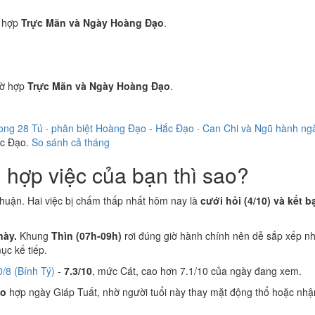
 hợp
Trực Mãn và Ngày Hoàng Đạo
.
ờ hợp
Trực Mãn và Ngày Hoàng Đạo
.
ong 28 Tú
·
phân biệt Hoàng Đạo - Hắc Đạo
·
Can Chi và Ngũ hành ng
ắc Đạo.
So sánh cả tháng
hợp việc của bạn thì sao?
thuận. Hai việc bị chấm thấp nhất hôm nay là
cưới hỏi (4/10) và kết b
này.
Khung
Thìn (07h-09h)
rơi đúng giờ hành chính nên dễ sắp xếp nh
c kế tiếp.
/8 (Bính Tý)
-
7.3/10
, mức Cát, cao hơn 7.1/10 của ngày đang xem.
ão
hợp ngày Giáp Tuất, nhờ người tuổi này thay mặt động thổ hoặc nhậ