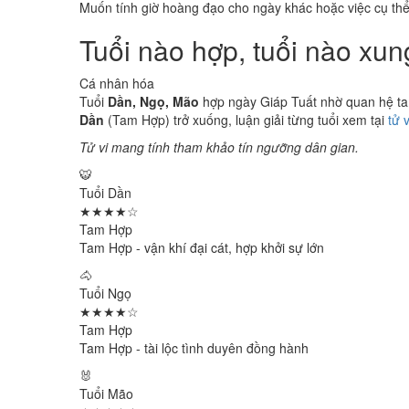
Muốn tính giờ hoàng đạo cho ngày khác hoặc việc cụ th
Tuổi nào hợp, tuổi nào xu
Cá nhân hóa
Tuổi
Dần, Ngọ, Mão
hợp ngày Giáp Tuất nhờ quan hệ tam 
Dần
(Tam Hợp) trở xuống, luận giải từng tuổi xem tại
tử 
Tử vi mang tính tham khảo tín ngưỡng dân gian.
🐯
Tuổi Dần
★★★★☆
Tam Hợp
Tam Hợp - vận khí đại cát, hợp khởi sự lớn
🐴
Tuổi Ngọ
★★★★☆
Tam Hợp
Tam Hợp - tài lộc tình duyên đồng hành
🐰
Tuổi Mão