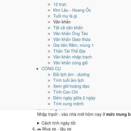
4
/10
Trung bình
12 trực
Cưới hỏi - đính hôn hôm nay ở
mức trung bình (4
Kim Lâu - Hoang Ốc
Tuổi mụ là gì
Cách tính ngày tốt
Văn khấn
🏪
Khai trương - mở cửa hàng
Tất cả văn khấn
8
/10
Rất tốt
Văn khấn Ông Táo
Khai trương - mở cửa hàng hôm nay ở
mức rất tốt
Văn khấn Giao thừa
Cách tính ngày tốt
Gia tiên Rằm, mùng 1
🤝
Ký hợp đồng - giao ước
Thần Tài Thổ Địa
6
/10
Tốt
Văn khấn nhập trạch
Ký hợp đồng - giao ước hôm nay ở
mức tốt (6/10)
Văn khấn cúng giỗ
CÔNG CỤ
Cách tính ngày tốt
Đổi lịch âm - dương
🏗️
Động thổ - khởi công
Tính tuổi âm lịch
9
/10
Rất tốt
Xem giờ hoàng đạo
Động thổ - khởi công hôm nay ở
mức rất tốt (9/10
Tính Can Chi
Cách tính ngày tốt
Đếm ngày giữa 2 ngày
🏡
Nhập trạch - vào nhà mới
Tính cung mệnh
5
/10
Trung bình
Nhập trạch - vào nhà mới hôm nay ở
mức trung bì
Cách tính ngày tốt
🚗
Mua xe - tậu xe