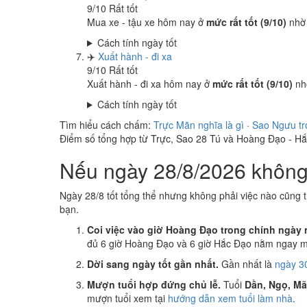
9
/10
Rất tốt
Mua xe - tậu xe hôm nay ở
mức rất tốt (9/10)
nhờ
Cách tính ngày tốt
✈️
Xuất hành - đi xa
9
/10
Rất tốt
Xuất hành - đi xa hôm nay ở
mức rất tốt (9/10)
nh
Cách tính ngày tốt
Tìm hiểu cách chấm:
Trực Mãn nghĩa là gì
·
Sao Ngưu tr
Điểm số tổng hợp từ Trực, Sao 28 Tú và Hoàng Đạo - H
Nếu ngày 28/8/2026 không 
Ngày 28/8 tốt tổng thể nhưng không phải việc nào cũng 
bạn.
Coi việc vào giờ Hoàng Đạo trong chính ngày 
đủ 6 giờ Hoàng Đạo và 6 giờ Hắc Đạo nằm ngay mụ
Dời sang ngày tốt gần nhất.
Gần nhất là
ngày 30
Mượn tuổi hợp đứng chủ lễ.
Tuổi
Dần, Ngọ, M
mượn tuổi xem tại
hướng dẫn xem tuổi làm nhà
.