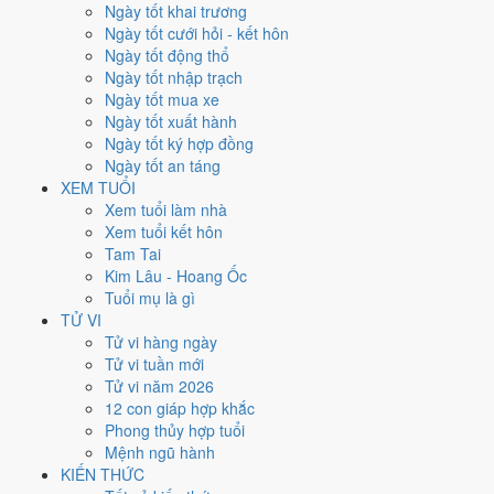
Thứ Hai
Ngày tốt khai trương
Ngày Âm
Ngày tốt cưới hỏi - kết hôn
Tháng 12 năm 2042
Ngày tốt động thổ
29
Ngày tốt nhập trạch
Tháng 11 âm năm 2042
Ngày tốt mua xe
18
Ngày tốt xuất hành
Tiết Đông Chí
Ngày tốt ký hợp đồng
Giờ
Ngày tốt an táng
Mậu Tý
XEM TUỔI
Ngày 18
Xem tuổi làm nhà
Tân Sửu
Xem tuổi kết hôn
Tháng 11
Tam Tai
Nhâm Tý
Kim Lâu - Hoang Ốc
Năm 2042
Tuổi mụ là gì
Nhâm Tuất
TỬ VI
Tử vi hàng ngày
Ngày Tân Sửu có Trực
Trừ
(ngày trừ bỏ điều cũ, đón điều mới) và gặp
Tử vi tuần mới
Sao
Bảo Quang (Thiên Đức) hoàng đạo
. Điểm trung bình 7 việc
Tử vi năm 2026
chính
5.4/10
nên đây là
Ngày Bình Hòa
, phù hợp với công việc
12 con giáp hợp khắc
thường ngày.
Phong thủy hợp tuổi
Mệnh ngũ hành
Tuổi
Tỵ, Dậu, Tý
hợp ngày; tuổi
Mùi
nên thận trọng (Lục Xung).
KIẾN THỨC