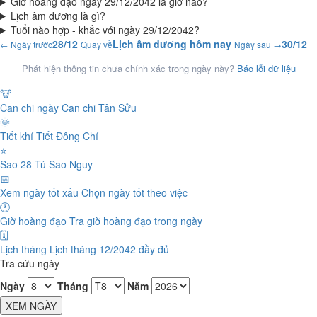
Giờ hoàng đạo ngày 29/12/2042 là giờ nào?
Lịch âm dương là gì?
Tuổi nào hợp - khắc với ngày 29/12/2042?
28/12
Lịch âm dương hôm nay
30/12
← Ngày trước
Quay về
Ngày sau →
Phát hiện thông tin chưa chính xác trong ngày này?
Báo lỗi dữ liệu
🐮
Can chi ngày
Can chi Tân Sửu
🌞
Tiết khí
Tiết Đông Chí
⭐
Sao 28 Tú
Sao Nguy
📅
Xem ngày tốt xấu
Chọn ngày tốt theo việc
🕐
Giờ hoàng đạo
Tra giờ hoàng đạo trong ngày
🗓️
Lịch tháng
Lịch tháng 12/2042 đầy đủ
Tra cứu ngày
Ngày
Tháng
Năm
XEM NGÀY