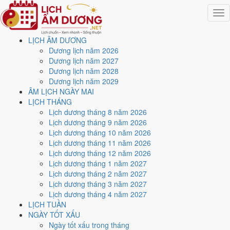
Togg
navig
LỊCH ÂM DƯƠNG
Trang chủ
Dương lịch năm 2026
Lịch năm 2042
Dương lịch năm 2027
Tháng 12/2042
Dương lịch năm 2028
Ngày 29/12/2042 (Tân Sửu)
Dương lịch năm 2029
ÂM LỊCH NGÀY MAI
Xem ngày
29/12/2042
LỊCH THÁNG
Lịch dương tháng 8 năm 2026
dương lịch - Ngày 18/11 âm
Lịch dương tháng 9 năm 2026
Lịch dương tháng 10 năm 2026
lịch (Tân Sửu) tốt hay xấu?
Lịch dương tháng 11 năm 2026
Lịch dương tháng 12 năm 2026
Lịch dương tháng 1 năm 2027
Ngày 29/12/2042 dương lịch (Thứ Hai) là ngày 18/11/2042 âm lịch
,
Lịch dương tháng 2 năm 2027
tức ngày
Tân Sửu
- Chi sinh Can, Trực Trừ, Sao Nguy, nạp âm Bích
Lịch dương tháng 3 năm 2027
Thượng Thổ. Tổng hòa, đây là
Ngày Bình Hòa
với điểm trung bình
Lịch dương tháng 4 năm 2027
5.4/10
cho các việc quan trọng. Giờ Hoàng Đạo trong ngày:
Dần,
LỊCH TUẦN
Mão, Tỵ, Thân, Tuất, Hợi
.
NGÀY TỐT XẤU
Ngày Dương
Ngày tốt xấu trong tháng