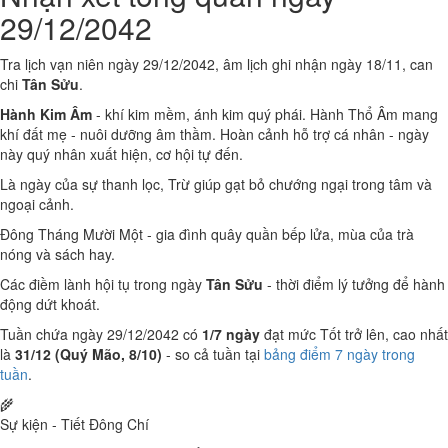
29/12/2042
Tra lịch vạn niên ngày 29/12/2042, âm lịch ghi nhận ngày 18/11, can
chi
Tân Sửu
.
Hành Kim Âm
- khí kim mềm, ánh kim quý phái. Hành Thổ Âm mang
khí đất mẹ - nuôi dưỡng âm thầm. Hoàn cảnh hỗ trợ cá nhân - ngày
này quý nhân xuất hiện, cơ hội tự đến.
Là ngày của sự thanh lọc, Trừ giúp gạt bỏ chướng ngại trong tâm và
ngoại cảnh.
Đông Tháng Mười Một - gia đình quây quần bếp lửa, mùa của trà
nóng và sách hay.
Các điềm lành hội tụ trong ngày
Tân Sửu
- thời điểm lý tưởng để hành
động dứt khoát.
Tuần chứa ngày 29/12/2042 có
1/7 ngày
đạt mức Tốt trở lên, cao nhất
là
31/12 (Quý Mão, 8/10)
- so cả tuần tại
bảng điểm 7 ngày trong
tuần
.
🌾
Sự kiện - Tiết Đông Chí