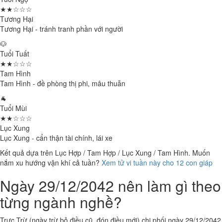
★★☆☆☆
Tương Hại
Tương Hại - tránh tranh phần với người
🐶
Tuổi Tuất
★★☆☆☆
Tam Hình
Tam Hình - đề phòng thị phi, mâu thuẫn
🐐
Tuổi Mùi
★★☆☆☆
Lục Xung
Lục Xung - cẩn thận tài chính, lái xe
Kết quả dựa trên Lục Hợp / Tam Hợp / Lục Xung / Tam Hình. Muốn
nắm xu hướng vận khí cả tuần?
Xem tử vi tuần này cho 12 con giáp
Ngày 29/12/2042 nên làm gì theo
từng ngành nghề?
Trực Trừ (ngày trừ bỏ điều cũ, đón điều mới) chi phối ngày 29/12/2042