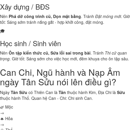
Xây dựng / BĐS
Nên
Phá dỡ công trình cũ, Dọn mặt bằng
. Tránh
Đặt móng mới
. Giờ
tốt: Sáng sớm tránh nắng gắt - hợp khởi công, đặt móng.
🎓
Học sinh / Sinh viên
Nên
Ôn tập kiến thức cũ, Sửa lỗi sai trong bài
. Tránh
Thi cử quan
trọng
. Giờ tốt: Sáng sớm cho việc học mới, đêm khuya cho ôn tập sâu.
Can Chi, Ngũ hành và Nạp Âm
ngày Tân Sửu nói lên điều gì?
Ngày
Tân Sửu
có Thiên Can là
Tân
thuộc hành
Kim
, Địa Chi là
Sửu
thuộc hành
Thổ
. Quan hệ Can - Chi:
Chi sinh Can
.
🌿 Mộc
→
🔥 Hỏa
→