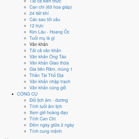
Ngày 29/12/2042 tốt hay xấu cho
Tất cả kiến thức
Can chi (60 hoa giáp)
việc gì?
24 tiết khí
Các sao tốt xấu
12 trực
Ngày 29/12/2042 đạt
5.4/10
trung bình cho 7 việc chính: cao nhất là
Kim Lâu - Hoang Ốc
Giải trừ - tẩy uế (10/10)
, thấp nhất là
Khai trương - mở cửa hàng
Tuổi mụ là gì
(4/10)
. Trực Trừ (ngày trừ bỏ điều cũ, đón điều mới) và gặp Sao Bảo
Văn khấn
Quang (Thiên Đức) hoàng đạo nên điểm từng việc chênh nhau như
Tất cả văn khấn
bảng dưới.
Văn khấn Ông Táo
💍
Cưới hỏi - đính hôn
Văn khấn Giao thừa
5
/10
Trung bình
Gia tiên Rằm, mùng 1
Cưới hỏi - đính hôn hôm nay ở
mức trung bình (5/10)
nhờ hợp
Thần Tài Thổ Địa
Ngày Hoàng Đạo
, nhưng Sao Nguy kéo giảm điểm.
Văn khấn nhập trạch
Văn khấn cúng giỗ
Cách tính ngày tốt
CÔNG CỤ
🏪
Khai trương - mở cửa hàng
Đổi lịch âm - dương
4
/10
Trung bình
Tính tuổi âm lịch
Khai trương - mở cửa hàng hôm nay ở
mức trung bình (4/10)
Xem giờ hoàng đạo
nhờ hợp
Ngày Hoàng Đạo
, nhưng Trực Trừ và Sao Nguy kéo
Tính Can Chi
giảm điểm.
Đếm ngày giữa 2 ngày
Cách tính ngày tốt
Tính cung mệnh
🤝
Ký hợp đồng - giao ước