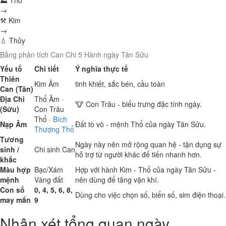
⛰ Thổ
→
⚒ Kim
→
💧 Thủy
Bảng phân tích Can Chi 5 Hành ngày Tân Sửu
Yếu tố
Chi tiết
Ý nghĩa thực tế
Thiên
Kim
Âm
tinh khiết, sắc bén, cầu toàn
Can (Tân)
Địa Chi
Thổ
Âm ·
🐮 Con Trâu - biểu trưng đặc tính ngày.
(Sửu)
Con Trâu
Thổ
·
Bích
Nạp Âm
Đất tò vò - mệnh Thổ của ngày Tân Sửu.
Thượng Thổ
Tương
Ngày này nên mở rộng quan hệ - tận dụng sự
sinh /
Chi sinh Can
hỗ trợ từ người khác để tiến nhanh hơn.
khắc
Màu hợp
Bạc/Xám
Hợp với hành Kim - Thổ của ngày Tân Sửu -
mệnh
Vàng đất
nên dùng để tăng vận khí.
Con số
0, 4, 5, 6, 8,
Dùng cho việc chọn số, biển số, sim điện thoại.
may mắn
9
Nhận xét tổng quan ngày