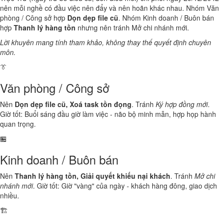
nên mỗi nghề có đầu việc nên đẩy và nên hoãn khác nhau. Nhóm Văn
phòng / Công sở hợp
Dọn dẹp file cũ
. Nhóm Kinh doanh / Buôn bán
hợp
Thanh lý hàng tồn
nhưng nên tránh Mở chi nhánh mới.
Lời khuyên mang tính tham khảo, không thay thế quyết định chuyên
môn.
👔
Văn phòng / Công sở
Nên
Dọn dẹp file cũ, Xoá task tồn đọng
. Tránh
Ký hợp đồng mới
.
Giờ tốt: Buổi sáng đầu giờ làm việc - não bộ minh mẫn, hợp họp hành
quan trọng.
🏪
Kinh doanh / Buôn bán
Nên
Thanh lý hàng tồn, Giải quyết khiếu nại khách
. Tránh
Mở chi
nhánh mới
. Giờ tốt: Giờ "vàng" của ngày - khách hàng đông, giao dịch
nhiều.
🏗️