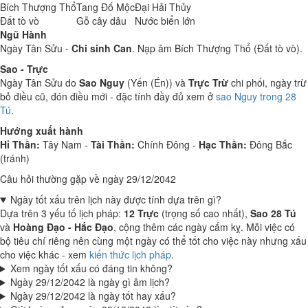
Bích Thượng Thổ
Tang Đố Mộc
Đại Hải Thủy
Đất tò vò
Gỗ cây dâu
Nước biển lớn
Ngũ Hành
Ngày Tân Sửu -
Chi sinh Can
. Nạp âm Bích Thượng Thổ (Đất tò vò).
Sao - Trực
Ngày Tân Sửu do
Sao Nguy
(Yến (Én)) và
Trực Trừ
chi phối, ngày trừ
bỏ điều cũ, đón điều mới - đặc tính đầy đủ xem ở
sao Nguy trong 28
Tú
.
Hướng xuất hành
Hỉ Thần:
Tây Nam -
Tài Thần:
Chính Đông -
Hạc Thần:
Đông Bắc
(tránh)
Câu hỏi thường gặp về ngày 29/12/2042
Ngày tốt xấu trên lịch này được tính dựa trên gì?
Dựa trên 3 yếu tố lịch pháp:
12 Trực
(trọng số cao nhất),
Sao 28 Tú
và
Hoàng Đạo - Hắc Đạo
, cộng thêm các ngày cấm kỵ. Mỗi việc có
bộ tiêu chí riêng nên cùng một ngày có thể tốt cho việc này nhưng xấu
cho việc khác - xem
kiến thức lịch pháp
.
Xem ngày tốt xấu có đáng tin không?
Ngày 29/12/2042 là ngày gì âm lịch?
Ngày 29/12/2042 là ngày tốt hay xấu?