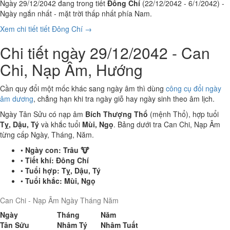
Ngày 29/12/2042 đang trong tiết
Đông Chí
(22/12/2042 - 6/1/2042) -
Ngày ngắn nhất - mặt trời thấp nhất phía Nam.
Xem chi tiết tiết Đông Chí →
Chi tiết ngày 29/12/2042 - Can
Chi, Nạp Âm, Hướng
Cần quy đổi một mốc khác sang ngày âm thì dùng
công cụ đổi ngày
âm dương
, chẳng hạn khi tra ngày giỗ hay ngày sinh theo âm lịch.
Ngày Tân Sửu có nạp âm
Bích Thượng Thổ
(mệnh Thổ), hợp tuổi
Tỵ, Dậu, Tý
và khắc tuổi
Mùi, Ngọ
. Bảng dưới tra Can Chi, Nạp Âm
từng cấp Ngày, Tháng, Năm.
•
Ngày con:
Trâu 🐮
•
Tiết khí:
Đông Chí
•
Tuổi hợp:
Tỵ, Dậu, Tý
•
Tuổi khắc:
Mùi, Ngọ
Can Chi - Nạp Âm Ngày Tháng Năm
Ngày
Tháng
Năm
Tân Sửu
Nhâm Tý
Nhâm Tuất