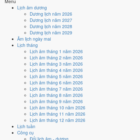
Menu
6
/10
Tốt
Lịch âm dương
Ký hợp đồng - giao ước hôm nay ở
mức tốt (6/10)
nhờ hợp
Dương lịch năm 2026
Ngày Hoàng Đạo
.
Dương lịch năm 2027
Cách tính ngày tốt
Dương lịch năm 2028
🏗️
Động thổ - khởi công
Dương lịch năm 2029
6
/10
Tốt
Âm lịch ngày mai
Động thổ - khởi công hôm nay ở
mức tốt (6/10)
nhờ hợp
Ngày
Lịch tháng
Hoàng Đạo
.
Lịch âm tháng 1 năm 2026
Lịch âm tháng 2 năm 2026
Cách tính ngày tốt
Lịch âm tháng 3 năm 2026
🏡
Nhập trạch - vào nhà mới
Lịch âm tháng 4 năm 2026
6
/10
Tốt
Lịch âm tháng 5 năm 2026
Nhập trạch - vào nhà mới hôm nay ở
mức tốt (6/10)
nhờ hợp
Lịch âm tháng 6 năm 2026
Ngày Hoàng Đạo
.
Lịch âm tháng 7 năm 2026
Cách tính ngày tốt
Lịch âm tháng 8 năm 2026
🚗
Mua xe - tậu xe
Lịch âm tháng 9 năm 2026
6
/10
Tốt
Lịch âm tháng 10 năm 2026
Mua xe - tậu xe hôm nay ở
mức tốt (6/10)
nhờ hợp
Ngày
Lịch âm tháng 11 năm 2026
Hoàng Đạo
.
Lịch âm tháng 12 năm 2026
Lịch tuần
Cách tính ngày tốt
Công cụ
✈️
Xuất hành - đi xa
Đổi lịch âm - dương
5
/10
Trung bình