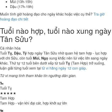
Mùi (13h-15h)
Dậu (17h-19h)
Muốn tính giờ hoàng đạo cho ngày khác hoặc việc cụ thể?
Tra giờ
hoàng đạo chi tiết
Tuổi nào hợp, tuổi nào xung ngày
Tân Sửu?
Cá nhân hóa
Tuổi
Tỵ, Dậu, Tý
hợp ngày Tân Sửu nhờ quan hệ tam hợp - lục hợp
với chi Sửu, còn tuổi
Mùi, Ngọ
xung khắc nên lùi việc lớn sang ngày
khác. Thứ tự 12 tuổi bên dưới xếp từ tuổi
Tỵ
(Tam Hợp) trở xuống,
luận giải từng tuổi xem tại
tử vi hằng ngày 12 con giáp
.
Tử vi mang tính tham khảo tín ngưỡng dân gian.
🐍
Tuổi Tỵ
★★★★★
Tam Hợp
Tam Hợp - vận khí đại cát, hợp khởi sự lớn
🐔