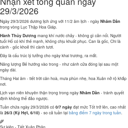
Nhận xét tổng quan ngày
29/3/2026
Ngày 29/3/2026 dương lịch ứng với 11/2 âm lịch - ngày
Nhâm Dần
trong vòng Lục Thập Hoa Giáp.
Hành Thủy Dương
mang khí nước chảy - không gì cản nổi. Người
tuổi Hổ có khí thế mạnh, không chịu khuất phục. Can là gốc, Chi là
cành - gốc khoẻ thì cành tươi.
Đây là cấu trúc lý tưởng cho ngày khai trương, ra mắt.
Năng lượng Bế hướng vào trong - như cánh cửa đóng lại sau một
ngày dài.
Tháng Hai âm - tiết trời cân hoà, mưa phùn nhẹ, hoa Xuân nở rộ khắp
nơi.
Lịch vạn niên khuyên thận trọng trong ngày
Nhâm Dần
- tránh quyết
định không thể đảo ngược.
Tuần chứa ngày 29/3/2026 có
0/7 ngày
đạt mức Tốt trở lên, cao nhất
là
26/3 (Kỷ Hợi, 6/10)
- so cả tuần tại
bảng điểm 7 ngày trong tuần
.
🌾
Sự kiện - Tiết Xuân Phân