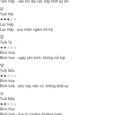
Tam Hợp - vận khí đại cát, hợp khởi sự lớn
🐷
Tuổi Hợi
★★★☆☆
Lục Hợp
Lục Hợp - quý nhân ngầm hỗ trợ
🐭
Tuổi Tý
★★☆☆☆
Bình hòa
Bình hoà - ngày yên bình, không nổi bật
🐮
Tuổi Sửu
★★☆☆☆
Bình hòa
Bình hoà - phù hợp việc cũ, không khởi sự
🐰
Tuổi Mão
★★☆☆☆
Bình hòa
Bình hoà - duy trì routine thường ngày