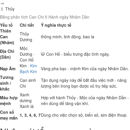
→
💧 Thủy
Bảng phân tích Can Chi 5 Hành ngày Nhâm Dần
Yếu tố
Chi tiết
Ý nghĩa thực tế
Thiên
Thủy
Can
thông minh, linh động, bao la
Dương
(Nhâm)
Mộc
Địa Chi
Dương ·
🐯 Con Hổ - biểu trưng đặc tính ngày.
(Dần)
Con Hổ
Kim
·
Kim
Nạp Âm
Vàng pha bạc - mệnh Kim của ngày Nhâm Dần.
Bạch Kim
Tương
Can sinh
Tận dụng ngày này để bắt đầu việc mới - năng
sinh /
Chi
lượng bên trong bạn được vũ trụ tiếp sức.
khắc
Xanh
Màu hợp
Hợp với hành Thủy - Mộc của ngày Nhâm Dần -
dương
mệnh
nên dùng để tăng vận khí.
Xanh lá
Con số
1, 3, 4, 6, 7
Dùng cho việc chọn số, biển số, sim điện thoại.
may mắn