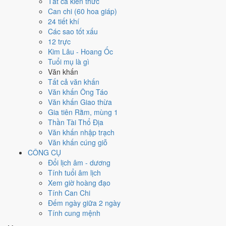
Ngày 29/3/2026 tốt hay xấu cho
Tất cả kiến thức
Can chi (60 hoa giáp)
việc gì?
24 tiết khí
Các sao tốt xấu
12 trực
Ngày 29/3/2026 đạt
4.0/10
trung bình cho 7 việc chính: cao nhất là
Kim Lâu - Hoang Ốc
Sửa nhà - tu tạo (8/10)
, thấp nhất là
Học hành - thi cử (4/10)
. Trực
Tuổi mụ là gì
Bế (ngày đóng cửa, bế tắc) nhưng gặp Sao Thanh Long hoàng đạo
Văn khấn
nên điểm từng việc chênh nhau như bảng dưới.
Tất cả văn khấn
💍
Cưới hỏi - đính hôn
Văn khấn Ông Táo
4
/10
Trung bình
Văn khấn Giao thừa
Cưới hỏi - đính hôn hôm nay ở
mức trung bình (4/10)
nhờ hợp
Gia tiên Rằm, mùng 1
Ngày Hoàng Đạo
, nhưng Trực Bế kéo giảm điểm.
Thần Tài Thổ Địa
Văn khấn nhập trạch
Cách tính ngày tốt
Văn khấn cúng giỗ
🏪
Khai trương - mở cửa hàng
CÔNG CỤ
4
/10
Trung bình
Đổi lịch âm - dương
Khai trương - mở cửa hàng hôm nay ở
mức trung bình (4/10)
Tính tuổi âm lịch
nhờ hợp
Ngày Hoàng Đạo
, nhưng Trực Bế kéo giảm điểm.
Xem giờ hoàng đạo
Cách tính ngày tốt
Tính Can Chi
🤝
Ký hợp đồng - giao ước
Đếm ngày giữa 2 ngày
4
/10
Trung bình
Tính cung mệnh
Ký hợp đồng - giao ước hôm nay ở
mức trung bình (4/10)
nhờ