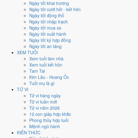
Chủ Nhật
Ngày tốt khai trương
Ngày Âm
Ngày tốt cưới hỏi - kết hôn
Tháng 3 năm 2026
Ngày tốt động thổ
29
Ngày tốt nhập trạch
Tháng 2 âm năm 2026
Ngày tốt mua xe
11
Ngày tốt xuất hành
Tiết Xuân Phân
Ngày tốt ký hợp đồng
Giờ
Ngày tốt an táng
Canh Tý
XEM TUỔI
Ngày 11
Xem tuổi làm nhà
Nhâm Dần
Xem tuổi kết hôn
Tháng 2
Tam Tai
Tân Mão
Kim Lâu - Hoang Ốc
Năm 2026
Tuổi mụ là gì
Bính Ngọ
TỬ VI
Tử vi hàng ngày
Ngày Nhâm Dần có Trực
Bế
(ngày đóng cửa, bế tắc) nhưng gặp Sao
Tử vi tuần mới
Thanh Long hoàng đạo
. Điểm trung bình 7 việc chính chỉ
4.0/10
nên
Tử vi năm 2026
đây là
Ngày Hung
, cần thận trọng với các quyết định lớn khó đảo
12 con giáp hợp khắc
ngược.
Phong thủy hợp tuổi
Mệnh ngũ hành
Tuổi
Ngọ, Tuất, Hợi
hợp ngày; tuổi
Thân
nên thận trọng (Lục Xung).
KIẾN THỨC