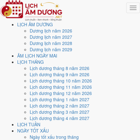
Togg
navig
LỊCH ÂM DƯƠNG
Trang chủ
Dương lịch năm 2026
Lịch năm 2026
Dương lịch năm 2027
Tháng 3/2026
Dương lịch năm 2028
Ngày 29/3/2026 (Nhâm Dần)
Dương lịch năm 2029
ÂM LỊCH NGÀY MAI
Xem ngày
29/3/2026
dương
LỊCH THÁNG
Lịch dương tháng 8 năm 2026
lịch - Ngày 11/2 âm lịch
Lịch dương tháng 9 năm 2026
Lịch dương tháng 10 năm 2026
(Nhâm Dần) tốt hay xấu?
Lịch dương tháng 11 năm 2026
Lịch dương tháng 12 năm 2026
Lịch dương tháng 1 năm 2027
Ngày 29/3/2026 dương lịch (Chủ Nhật) là ngày 11/2/2026 âm lịch
,
Lịch dương tháng 2 năm 2027
tức ngày
Nhâm Dần
- Can sinh Chi, Trực Bế, Sao Tinh, nạp âm Kim
Lịch dương tháng 3 năm 2027
Bạch Kim. Tổng hòa, đây là
Ngày Hung
với điểm trung bình
4.0/10
Lịch dương tháng 4 năm 2027
cho các việc quan trọng. Giờ Hoàng Đạo trong ngày:
Tý, Sửu, Thìn,
LỊCH TUẦN
Tỵ, Mùi, Tuất
.
NGÀY TỐT XẤU
Ngày Dương
Ngày tốt xấu trong tháng