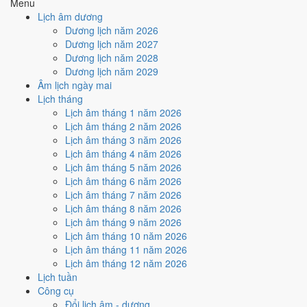
Menu
hợp
Ngày Hoàng Đạo
, nhưng Trực Bế kéo giảm điểm.
Lịch âm dương
Cách tính ngày tốt
Dương lịch năm 2026
🏗️
Động thổ - khởi công
Dương lịch năm 2027
4
/10
Trung bình
Dương lịch năm 2028
Động thổ - khởi công hôm nay ở
mức trung bình (4/10)
nhờ
Dương lịch năm 2029
hợp
Ngày Hoàng Đạo
, nhưng Trực Bế kéo giảm điểm.
Âm lịch ngày mai
Lịch tháng
Cách tính ngày tốt
Lịch âm tháng 1 năm 2026
🏡
Nhập trạch - vào nhà mới
Lịch âm tháng 2 năm 2026
4
/10
Trung bình
Lịch âm tháng 3 năm 2026
Nhập trạch - vào nhà mới hôm nay ở
mức trung bình (4/10)
Lịch âm tháng 4 năm 2026
nhờ hợp
Ngày Hoàng Đạo
, nhưng Trực Bế kéo giảm điểm.
Lịch âm tháng 5 năm 2026
Cách tính ngày tốt
Lịch âm tháng 6 năm 2026
🚗
Mua xe - tậu xe
Lịch âm tháng 7 năm 2026
4
/10
Trung bình
Lịch âm tháng 8 năm 2026
Mua xe - tậu xe hôm nay ở
mức trung bình (4/10)
nhờ hợp
Lịch âm tháng 9 năm 2026
Ngày Hoàng Đạo
, nhưng Trực Bế kéo giảm điểm.
Lịch âm tháng 10 năm 2026
Lịch âm tháng 11 năm 2026
Cách tính ngày tốt
Lịch âm tháng 12 năm 2026
✈️
Xuất hành - đi xa
Lịch tuần
4
/10
Trung bình
Công cụ
Xuất hành - đi xa hôm nay ở
mức trung bình (4/10)
nhờ hợp
Đổi lịch âm - dương
Ngày Hoàng Đạo
, nhưng Trực Bế kéo giảm điểm.