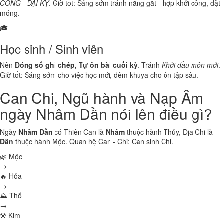
CÔNG - ĐẠI KỴ
. Giờ tốt: Sáng sớm tránh nắng gắt - hợp khởi công, đặt
móng.
🎓
Học sinh / Sinh viên
Nên
Đóng sổ ghi chép, Tự ôn bài cuối kỳ
. Tránh
Khởi đầu môn mới
.
Giờ tốt: Sáng sớm cho việc học mới, đêm khuya cho ôn tập sâu.
Can Chi, Ngũ hành và Nạp Âm
ngày Nhâm Dần nói lên điều gì?
Ngày
Nhâm Dần
có Thiên Can là
Nhâm
thuộc hành
Thủy
, Địa Chi là
Dần
thuộc hành
Mộc
. Quan hệ Can - Chi:
Can sinh Chi
.
🌿 Mộc
→
🔥 Hỏa
→
⛰ Thổ
→
⚒ Kim