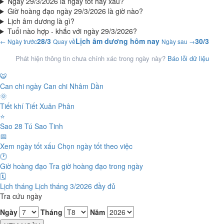
Ngày 29/3/2026 là ngày tốt hay xấu?
Giờ hoàng đạo ngày 29/3/2026 là giờ nào?
Lịch âm dương là gì?
Tuổi nào hợp - khắc với ngày 29/3/2026?
28/3
Lịch âm dương hôm nay
30/3
← Ngày trước
Quay về
Ngày sau →
Phát hiện thông tin chưa chính xác trong ngày này?
Báo lỗi dữ liệu
🐯
Can chi ngày
Can chi Nhâm Dần
🌞
Tiết khí
Tiết Xuân Phân
⭐
Sao 28 Tú
Sao Tinh
📅
Xem ngày tốt xấu
Chọn ngày tốt theo việc
🕐
Giờ hoàng đạo
Tra giờ hoàng đạo trong ngày
🗓️
Lịch tháng
Lịch tháng 3/2026 đầy đủ
Tra cứu ngày
Ngày
Tháng
Năm