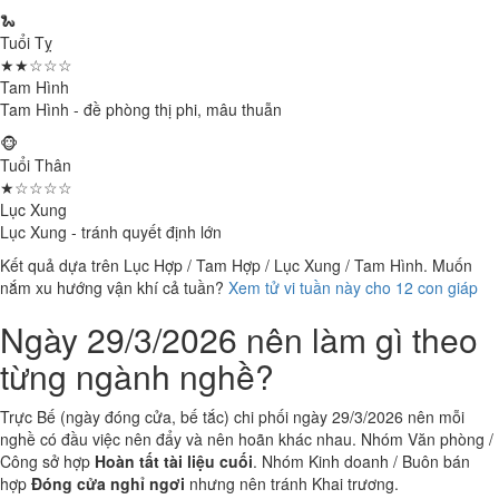
🐍
Tuổi Tỵ
★★☆☆☆
Tam Hình
Tam Hình - đề phòng thị phi, mâu thuẫn
🐵
Tuổi Thân
★☆☆☆☆
Lục Xung
Lục Xung - tránh quyết định lớn
Kết quả dựa trên Lục Hợp / Tam Hợp / Lục Xung / Tam Hình. Muốn
nắm xu hướng vận khí cả tuần?
Xem tử vi tuần này cho 12 con giáp
Ngày 29/3/2026 nên làm gì theo
từng ngành nghề?
Trực Bế (ngày đóng cửa, bế tắc) chi phối ngày 29/3/2026 nên mỗi
nghề có đầu việc nên đẩy và nên hoãn khác nhau. Nhóm Văn phòng /
Công sở hợp
Hoàn tất tài liệu cuối
. Nhóm Kinh doanh / Buôn bán
hợp
Đóng cửa nghỉ ngơi
nhưng nên tránh Khai trương.