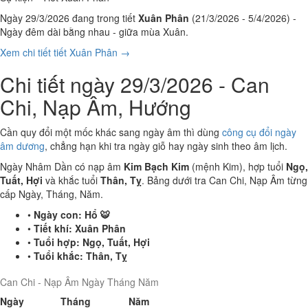
Ngày 29/3/2026 đang trong tiết
Xuân Phân
(21/3/2026 - 5/4/2026) -
Ngày đêm dài bằng nhau - giữa mùa Xuân.
Xem chi tiết tiết Xuân Phân →
Chi tiết ngày 29/3/2026 - Can
Chi, Nạp Âm, Hướng
Cần quy đổi một mốc khác sang ngày âm thì dùng
công cụ đổi ngày
âm dương
, chẳng hạn khi tra ngày giỗ hay ngày sinh theo âm lịch.
Ngày Nhâm Dần có nạp âm
Kim Bạch Kim
(mệnh Kim), hợp tuổi
Ngọ,
Tuất, Hợi
và khắc tuổi
Thân, Tỵ
. Bảng dưới tra Can Chi, Nạp Âm từng
cấp Ngày, Tháng, Năm.
•
Ngày con:
Hổ 🐯
•
Tiết khí:
Xuân Phân
•
Tuổi hợp:
Ngọ, Tuất, Hợi
•
Tuổi khắc:
Thân, Tỵ
Can Chi - Nạp Âm Ngày Tháng Năm
Ngày
Tháng
Năm