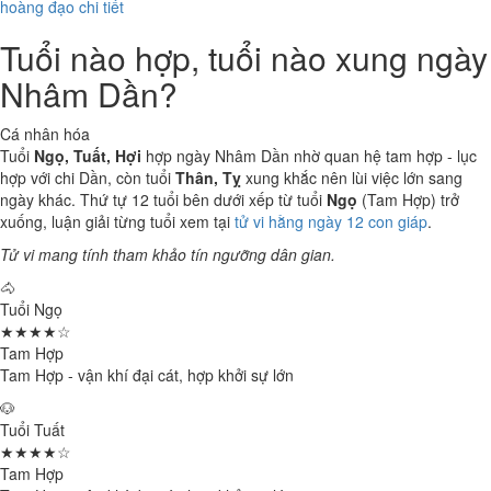
hoàng đạo chi tiết
Tuổi nào hợp, tuổi nào xung ngày
Nhâm Dần?
Cá nhân hóa
Tuổi
Ngọ, Tuất, Hợi
hợp ngày Nhâm Dần nhờ quan hệ tam hợp - lục
hợp với chi Dần, còn tuổi
Thân, Tỵ
xung khắc nên lùi việc lớn sang
ngày khác. Thứ tự 12 tuổi bên dưới xếp từ tuổi
Ngọ
(Tam Hợp) trở
xuống, luận giải từng tuổi xem tại
tử vi hằng ngày 12 con giáp
.
Tử vi mang tính tham khảo tín ngưỡng dân gian.
🐴
Tuổi Ngọ
★★★★☆
Tam Hợp
Tam Hợp - vận khí đại cát, hợp khởi sự lớn
🐶
Tuổi Tuất
★★★★☆
Tam Hợp