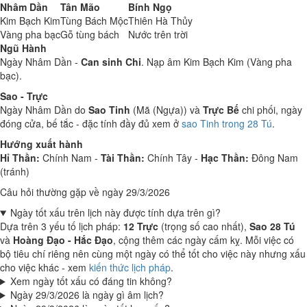
Nhâm Dần
Tân Mão
Bính Ngọ
Kim Bạch Kim
Tùng Bách Mộc
Thiên Hà Thủy
Vàng pha bạc
Gỗ tùng bách
Nước trên trời
Ngũ Hành
Ngày Nhâm Dần -
Can sinh Chi
. Nạp âm Kim Bạch Kim (Vàng pha
bạc).
Sao - Trực
Ngày Nhâm Dần do
Sao Tinh
(Mã (Ngựa)) và
Trực Bế
chi phối, ngày
đóng cửa, bế tắc - đặc tính đầy đủ xem ở
sao Tinh trong 28 Tú
.
Hướng xuất hành
Hỉ Thần:
Chính Nam -
Tài Thần:
Chính Tây -
Hạc Thần:
Đông Nam
(tránh)
Câu hỏi thường gặp về ngày 29/3/2026
Ngày tốt xấu trên lịch này được tính dựa trên gì?
Dựa trên 3 yếu tố lịch pháp:
12 Trực
(trọng số cao nhất),
Sao 28 Tú
và
Hoàng Đạo - Hắc Đạo
, cộng thêm các ngày cấm kỵ. Mỗi việc có
bộ tiêu chí riêng nên cùng một ngày có thể tốt cho việc này nhưng xấu
cho việc khác - xem
kiến thức lịch pháp
.
Xem ngày tốt xấu có đáng tin không?
Ngày 29/3/2026 là ngày gì âm lịch?