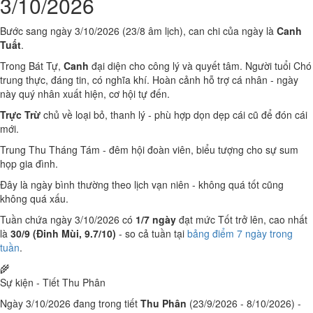
3/10/2026
Bước sang ngày 3/10/2026 (23/8 âm lịch), can chi của ngày là
Canh
Tuất
.
Trong Bát Tự,
Canh
đại diện cho công lý và quyết tâm. Người tuổi Chó
trung thực, đáng tin, có nghĩa khí. Hoàn cảnh hỗ trợ cá nhân - ngày
này quý nhân xuất hiện, cơ hội tự đến.
Trực Trừ
chủ về loại bỏ, thanh lý - phù hợp dọn dẹp cái cũ để đón cái
mới.
Trung Thu Tháng Tám - đêm hội đoàn viên, biểu tượng cho sự sum
họp gia đình.
Đây là ngày bình thường theo lịch vạn niên - không quá tốt cũng
không quá xấu.
Tuần chứa ngày 3/10/2026 có
1/7 ngày
đạt mức Tốt trở lên, cao nhất
là
30/9 (Đinh Mùi, 9.7/10)
- so cả tuần tại
bảng điểm 7 ngày trong
tuần
.
🌾
Sự kiện - Tiết Thu Phân
Ngày 3/10/2026 đang trong tiết
Thu Phân
(23/9/2026 - 8/10/2026) -