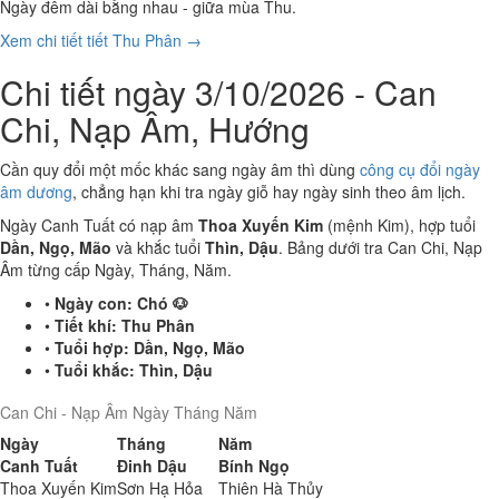
Ngày đêm dài bằng nhau - giữa mùa Thu.
Xem chi tiết tiết Thu Phân →
Chi tiết ngày 3/10/2026 - Can
Chi, Nạp Âm, Hướng
Cần quy đổi một mốc khác sang ngày âm thì dùng
công cụ đổi ngày
âm dương
, chẳng hạn khi tra ngày giỗ hay ngày sinh theo âm lịch.
Ngày Canh Tuất có nạp âm
Thoa Xuyến Kim
(mệnh Kim), hợp tuổi
Dần, Ngọ, Mão
và khắc tuổi
Thìn, Dậu
. Bảng dưới tra Can Chi, Nạp
Âm từng cấp Ngày, Tháng, Năm.
•
Ngày con:
Chó 🐶
•
Tiết khí:
Thu Phân
•
Tuổi hợp:
Dần, Ngọ, Mão
•
Tuổi khắc:
Thìn, Dậu
Can Chi - Nạp Âm Ngày Tháng Năm
Ngày
Tháng
Năm
Canh Tuất
Đinh Dậu
Bính Ngọ
Thoa Xuyến Kim
Sơn Hạ Hỏa
Thiên Hà Thủy