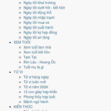
Thứ Bảy
Ngày tốt khai trương
Ngày Âm
Ngày tốt cưới hỏi - kết hôn
Tháng 10 năm 2026
Ngày tốt động thổ
3
Ngày tốt nhập trạch
Tháng 8 âm năm 2026
Ngày tốt mua xe
23
Ngày tốt xuất hành
Tiết Thu Phân
Ngày tốt ký hợp đồng
Giờ
Ngày tốt an táng
Bính Tý
XEM TUỔI
Ngày 23
Xem tuổi làm nhà
Canh Tuất
Xem tuổi kết hôn
Tháng 8
Tam Tai
Đinh Dậu
Kim Lâu - Hoang Ốc
Năm 2026
Tuổi mụ là gì
Bính Ngọ
TỬ VI
Tử vi hàng ngày
Ngày Canh Tuất có Trực
Trừ
(ngày trừ bỏ điều cũ, đón điều mới)
Tử vi tuần mới
nhưng gặp Sao
Thiên Lao hắc đạo
. Điểm trung bình 7 việc chính chỉ
Tử vi năm 2026
3.9/10
nên đây là
Ngày Hung
, cần thận trọng với các quyết định lớn
12 con giáp hợp khắc
khó đảo ngược.
Phong thủy hợp tuổi
Mệnh ngũ hành
Tuổi
Dần, Ngọ, Mão
hợp ngày; tuổi
Thìn
nên thận trọng (Lục Xung).
KIẾN THỨC