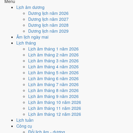
Menu
Ngày Hắc Đạo
gây bất lợi.
Lịch âm dương
Cách tính ngày tốt
Dương lịch năm 2026
🏗️
Động thổ - khởi công
Dương lịch năm 2027
4
/10
Trung bình
Dương lịch năm 2028
Động thổ - khởi công hôm nay ở
mức trung bình (4/10)
do
Dương lịch năm 2029
Ngày Hắc Đạo
gây bất lợi.
Âm lịch ngày mai
Lịch tháng
Cách tính ngày tốt
Lịch âm tháng 1 năm 2026
🏡
Nhập trạch - vào nhà mới
Lịch âm tháng 2 năm 2026
4
/10
Trung bình
Lịch âm tháng 3 năm 2026
Nhập trạch - vào nhà mới hôm nay ở
mức trung bình (4/10)
do
Lịch âm tháng 4 năm 2026
Ngày Hắc Đạo
gây bất lợi.
Lịch âm tháng 5 năm 2026
Cách tính ngày tốt
Lịch âm tháng 6 năm 2026
🚗
Mua xe - tậu xe
Lịch âm tháng 7 năm 2026
4
/10
Trung bình
Lịch âm tháng 8 năm 2026
Mua xe - tậu xe hôm nay ở
mức trung bình (4/10)
do
Ngày
Lịch âm tháng 9 năm 2026
Hắc Đạo
gây bất lợi.
Lịch âm tháng 10 năm 2026
Lịch âm tháng 11 năm 2026
Cách tính ngày tốt
Lịch âm tháng 12 năm 2026
✈️
Xuất hành - đi xa
Lịch tuần
4
/10
Trung bình
Công cụ
Xuất hành - đi xa hôm nay ở
mức trung bình (4/10)
do
Ngày
Đổi lịch âm - dương
Hắc Đạo
gây bất lợi.