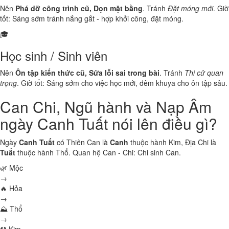
Nên
Phá dỡ công trình cũ, Dọn mặt bằng
. Tránh
Đặt móng mới
. Giờ
tốt: Sáng sớm tránh nắng gắt - hợp khởi công, đặt móng.
🎓
Học sinh / Sinh viên
Nên
Ôn tập kiến thức cũ, Sửa lỗi sai trong bài
. Tránh
Thi cử quan
trọng
. Giờ tốt: Sáng sớm cho việc học mới, đêm khuya cho ôn tập sâu.
Can Chi, Ngũ hành và Nạp Âm
ngày Canh Tuất nói lên điều gì?
Ngày
Canh Tuất
có Thiên Can là
Canh
thuộc hành
Kim
, Địa Chi là
Tuất
thuộc hành
Thổ
. Quan hệ Can - Chi:
Chi sinh Can
.
🌿 Mộc
→
🔥 Hỏa
→
⛰ Thổ
→