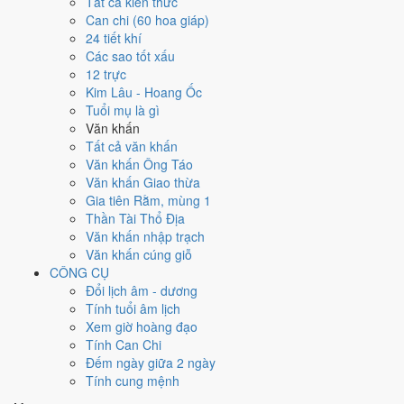
Ngày 3/10/2026 tốt hay xấu cho
Tất cả kiến thức
Can chi (60 hoa giáp)
việc gì?
24 tiết khí
Các sao tốt xấu
12 trực
Ngày 3/10/2026 đạt
3.9/10
trung bình cho 7 việc chính: cao nhất là
Kim Lâu - Hoang Ốc
Giải trừ - tẩy uế (8/10)
, thấp nhất là
Khai trương - mở cửa hàng
Tuổi mụ là gì
(3/10)
. Trực Trừ (ngày trừ bỏ điều cũ, đón điều mới) nhưng gặp Sao
Văn khấn
Thiên Lao hắc đạo nên điểm từng việc chênh nhau như bảng dưới.
Tất cả văn khấn
💍
Cưới hỏi - đính hôn
Văn khấn Ông Táo
4
/10
Trung bình
Văn khấn Giao thừa
Cưới hỏi - đính hôn hôm nay ở
mức trung bình (4/10)
do
Ngày
Gia tiên Rằm, mùng 1
Hắc Đạo
gây bất lợi.
Thần Tài Thổ Địa
Văn khấn nhập trạch
Cách tính ngày tốt
Văn khấn cúng giỗ
🏪
Khai trương - mở cửa hàng
CÔNG CỤ
3
/10
Xấu
Đổi lịch âm - dương
Khai trương - mở cửa hàng hôm nay ở
mức xấu (3/10)
do
Trực
Tính tuổi âm lịch
Trừ và Ngày Hắc Đạo
gây bất lợi.
Xem giờ hoàng đạo
Cách tính ngày tốt
Tính Can Chi
🤝
Ký hợp đồng - giao ước
Đếm ngày giữa 2 ngày
4
/10
Trung bình
Tính cung mệnh
Ký hợp đồng - giao ước hôm nay ở
mức trung bình (4/10)
do