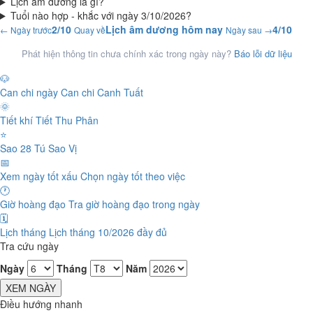
Lịch âm dương là gì?
Tuổi nào hợp - khắc với ngày 3/10/2026?
2/10
Lịch âm dương hôm nay
4/10
← Ngày trước
Quay về
Ngày sau →
Phát hiện thông tin chưa chính xác trong ngày này?
Báo lỗi dữ liệu
🐶
Can chi ngày
Can chi Canh Tuất
🌞
Tiết khí
Tiết Thu Phân
⭐
Sao 28 Tú
Sao Vị
📅
Xem ngày tốt xấu
Chọn ngày tốt theo việc
🕐
Giờ hoàng đạo
Tra giờ hoàng đạo trong ngày
🗓️
Lịch tháng
Lịch tháng 10/2026 đầy đủ
Tra cứu ngày
Ngày
Tháng
Năm
XEM NGÀY
Điều hướng nhanh