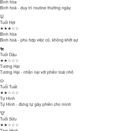
Bình hòa
Bình hoà - duy trì routine thường ngày
🐷
Tuổi Hợi
★★★☆☆
Bình hòa
Bình hoà - phù hợp việc cũ, không khởi sự
🐔
Tuổi Dậu
★★☆☆☆
Tương Hại
Tương Hại - nhẫn nại với phiền toái nhỏ
🐶
Tuổi Tuất
★★☆☆☆
Tự Hình
Tự Hình - đừng tự gây phiền cho mình
🐮
Tuổi Sửu
★★☆☆☆
Tam Hình