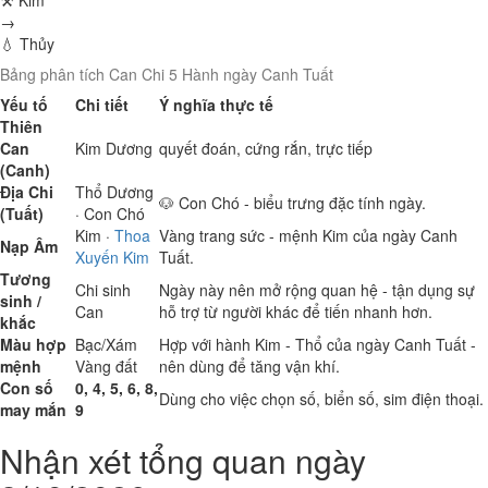
⚒ Kim
→
💧 Thủy
Bảng phân tích Can Chi 5 Hành ngày Canh Tuất
Yếu tố
Chi tiết
Ý nghĩa thực tế
Thiên
Can
Kim
Dương
quyết đoán, cứng rắn, trực tiếp
(Canh)
Địa Chi
Thổ
Dương
🐶 Con Chó - biểu trưng đặc tính ngày.
(Tuất)
· Con Chó
Kim
·
Thoa
Vàng trang sức - mệnh Kim của ngày Canh
Nạp Âm
Xuyến Kim
Tuất.
Tương
Chi sinh
Ngày này nên mở rộng quan hệ - tận dụng sự
sinh /
Can
hỗ trợ từ người khác để tiến nhanh hơn.
khắc
Màu hợp
Bạc/Xám
Hợp với hành Kim - Thổ của ngày Canh Tuất -
mệnh
Vàng đất
nên dùng để tăng vận khí.
Con số
0, 4, 5, 6, 8,
Dùng cho việc chọn số, biển số, sim điện thoại.
may mắn
9
Nhận xét tổng quan ngày