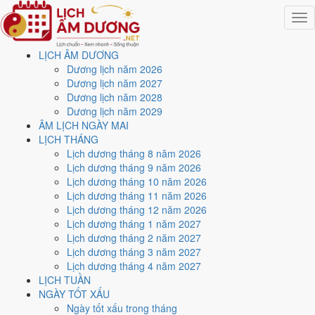
Togg
navig
LỊCH ÂM DƯƠNG
Trang chủ
Dương lịch năm 2026
Lịch năm 2026
Dương lịch năm 2027
Tháng 10/2026
Dương lịch năm 2028
Ngày 3/10/2026 (Canh Tuất)
Dương lịch năm 2029
ÂM LỊCH NGÀY MAI
Xem ngày
3/10/2026
dương
LỊCH THÁNG
Lịch dương tháng 8 năm 2026
lịch - Ngày 23/8 âm lịch
Lịch dương tháng 9 năm 2026
Lịch dương tháng 10 năm 2026
(Canh Tuất) tốt hay xấu?
Lịch dương tháng 11 năm 2026
Lịch dương tháng 12 năm 2026
Lịch dương tháng 1 năm 2027
Ngày 3/10/2026 dương lịch (Thứ Bảy) là ngày 23/8/2026 âm lịch
,
Lịch dương tháng 2 năm 2027
tức ngày
Canh Tuất
- Chi sinh Can, Trực Trừ, Sao Vị, nạp âm Thoa
Lịch dương tháng 3 năm 2027
Xuyến Kim. Tổng hòa, đây là
Ngày Hung
với điểm trung bình
3.9/10
Lịch dương tháng 4 năm 2027
cho các việc quan trọng. Giờ Hoàng Đạo trong ngày:
Dần, Thìn, Tỵ,
LỊCH TUẦN
Thân, Dậu, Hợi
.
NGÀY TỐT XẤU
Ngày Dương
Ngày tốt xấu trong tháng