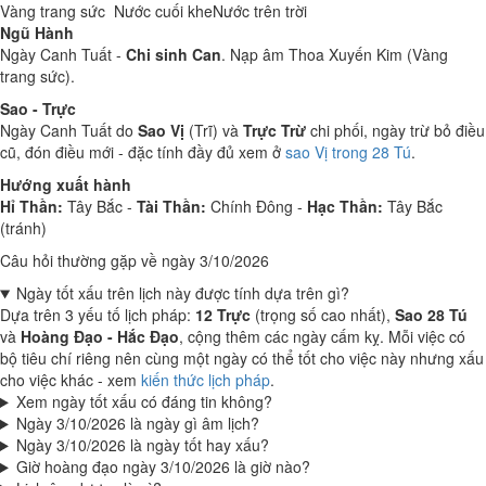
Vàng trang sức
Nước cuối khe
Nước trên trời
Ngũ Hành
Ngày Canh Tuất -
Chi sinh Can
. Nạp âm Thoa Xuyến Kim (Vàng
trang sức).
Sao - Trực
Ngày Canh Tuất do
Sao Vị
(Trĩ) và
Trực Trừ
chi phối, ngày trừ bỏ điều
cũ, đón điều mới - đặc tính đầy đủ xem ở
sao Vị trong 28 Tú
.
Hướng xuất hành
Hỉ Thần:
Tây Bắc -
Tài Thần:
Chính Đông -
Hạc Thần:
Tây Bắc
(tránh)
Câu hỏi thường gặp về ngày 3/10/2026
Ngày tốt xấu trên lịch này được tính dựa trên gì?
Dựa trên 3 yếu tố lịch pháp:
12 Trực
(trọng số cao nhất),
Sao 28 Tú
và
Hoàng Đạo - Hắc Đạo
, cộng thêm các ngày cấm kỵ. Mỗi việc có
bộ tiêu chí riêng nên cùng một ngày có thể tốt cho việc này nhưng xấu
cho việc khác - xem
kiến thức lịch pháp
.
Xem ngày tốt xấu có đáng tin không?
Ngày 3/10/2026 là ngày gì âm lịch?
Ngày 3/10/2026 là ngày tốt hay xấu?
Giờ hoàng đạo ngày 3/10/2026 là giờ nào?