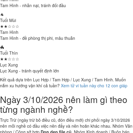
Tam Hình - nhẫn nại, tránh đối đầu
🐐
Tuổi Mùi
★★☆☆☆
Tam Hình
Tam Hình - đề phòng thị phi, mâu thuẫn
🐲
Tuổi Thìn
★★☆☆☆
Lục Xung
Lục Xung - tránh quyết định lớn
Kết quả dựa trên Lục Hợp / Tam Hợp / Lục Xung / Tam Hình. Muốn
nắm xu hướng vận khí cả tuần?
Xem tử vi tuần này cho 12 con giáp
Ngày 3/10/2026 nên làm gì theo
từng ngành nghề?
Trực Trừ (ngày trừ bỏ điều cũ, đón điều mới) chi phối ngày 3/10/2026
nên mỗi nghề có đầu việc nên đẩy và nên hoãn khác nhau. Nhóm Văn
phòng / Công sở hợp
Dọn dẹp file cũ
. Nhóm Kinh doanh / Buôn bán