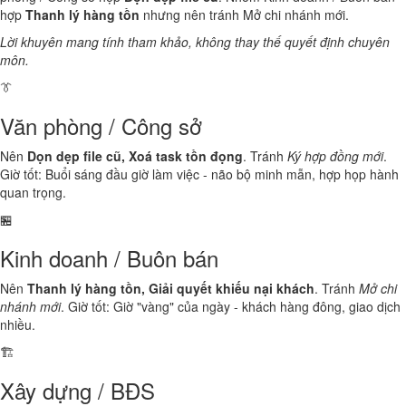
hợp
Thanh lý hàng tồn
nhưng nên tránh Mở chi nhánh mới.
Lời khuyên mang tính tham khảo, không thay thế quyết định chuyên
môn.
👔
Văn phòng / Công sở
Nên
Dọn dẹp file cũ, Xoá task tồn đọng
. Tránh
Ký hợp đồng mới
.
Giờ tốt: Buổi sáng đầu giờ làm việc - não bộ minh mẫn, hợp họp hành
quan trọng.
🏪
Kinh doanh / Buôn bán
Nên
Thanh lý hàng tồn, Giải quyết khiếu nại khách
. Tránh
Mở chi
nhánh mới
. Giờ tốt: Giờ "vàng" của ngày - khách hàng đông, giao dịch
nhiều.
🏗️
Xây dựng / BĐS