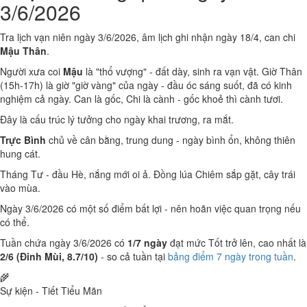
3/6/2026
Tra lịch vạn niên ngày 3/6/2026, âm lịch ghi nhận ngày 18/4, can chi
Mậu Thân
.
Người xưa coi
Mậu
là "thổ vượng" - đất dày, sinh ra vạn vật. Giờ Thân
(15h-17h) là giờ "giờ vàng" của ngày - đầu óc sáng suốt, đã có kinh
nghiệm cả ngày. Can là gốc, Chi là cành - gốc khoẻ thì cành tươi.
Đây là cấu trúc lý tưởng cho ngày khai trương, ra mắt.
Trực Bình
chủ về cân bằng, trung dung - ngày bình ổn, không thiên
hung cát.
Tháng Tư - đầu Hè, nắng mới oi ả. Đồng lúa Chiêm sắp gặt, cây trái
vào mùa.
Ngày 3/6/2026 có một số điểm bất lợi - nên hoãn việc quan trọng nếu
có thể.
Tuần chứa ngày 3/6/2026 có
1/7 ngày
đạt mức Tốt trở lên, cao nhất là
2/6 (Đinh Mùi, 8.7/10)
- so cả tuần tại
bảng điểm 7 ngày trong tuần
.
🌾
Sự kiện - Tiết Tiểu Mãn