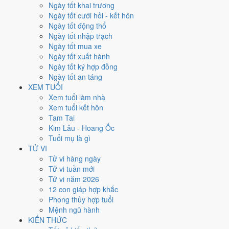
Thứ Tư
Ngày tốt khai trương
Ngày Âm
Ngày tốt cưới hỏi - kết hôn
Tháng 6 năm 2026
Ngày tốt động thổ
3
Ngày tốt nhập trạch
Tháng 4 âm năm 2026
Ngày tốt mua xe
18
Ngày tốt xuất hành
Tiết Tiểu Mãn
Ngày tốt ký hợp đồng
Giờ
Ngày tốt an táng
Nhâm Tý
XEM TUỔI
Ngày 18
Xem tuổi làm nhà
Mậu Thân
Xem tuổi kết hôn
Tháng 4
Tam Tai
Quý Tỵ
Kim Lâu - Hoang Ốc
Năm 2026
Tuổi mụ là gì
Bính Ngọ
TỬ VI
Tử vi hàng ngày
Ngày Mậu Thân có Trực
Bình
(ngày bình hòa, ổn định, không thiên
Tử vi tuần mới
hung cát) và gặp Sao
Thiên Hình hắc đạo
. Điểm trung bình 7 việc
Tử vi năm 2026
chính chỉ
4.1/10
nên đây là
Ngày Hung
, cần thận trọng với các quyết
12 con giáp hợp khắc
định lớn khó đảo ngược.
Phong thủy hợp tuổi
Mệnh ngũ hành
Tuổi
Tý, Thìn, Tỵ
hợp ngày; tuổi
Dần
nên thận trọng (Lục Xung).
KIẾN THỨC