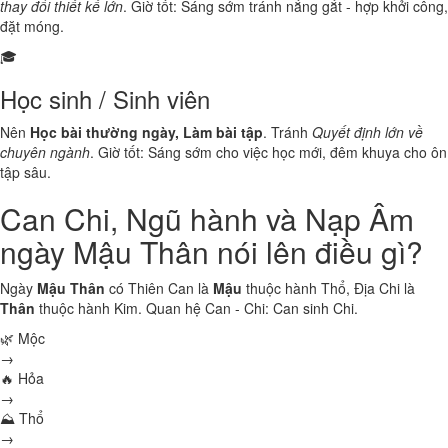
thay đổi thiết kế lớn
. Giờ tốt: Sáng sớm tránh nắng gắt - hợp khởi công,
đặt móng.
🎓
Học sinh / Sinh viên
Nên
Học bài thường ngày, Làm bài tập
. Tránh
Quyết định lớn về
chuyên ngành
. Giờ tốt: Sáng sớm cho việc học mới, đêm khuya cho ôn
tập sâu.
Can Chi, Ngũ hành và Nạp Âm
ngày Mậu Thân nói lên điều gì?
Ngày
Mậu Thân
có Thiên Can là
Mậu
thuộc hành
Thổ
, Địa Chi là
Thân
thuộc hành
Kim
. Quan hệ Can - Chi:
Can sinh Chi
.
🌿 Mộc
→
🔥 Hỏa
→
⛰ Thổ
→