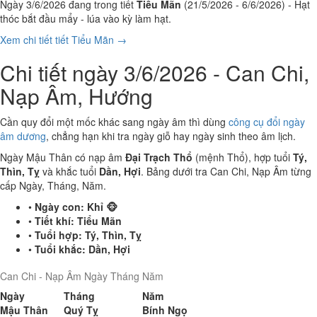
Ngày 3/6/2026 đang trong tiết
Tiểu Mãn
(21/5/2026 - 6/6/2026) - Hạt
thóc bắt đầu mẩy - lúa vào kỳ làm hạt.
Xem chi tiết tiết Tiểu Mãn →
Chi tiết ngày 3/6/2026 - Can Chi,
Nạp Âm, Hướng
Cần quy đổi một mốc khác sang ngày âm thì dùng
công cụ đổi ngày
âm dương
, chẳng hạn khi tra ngày giỗ hay ngày sinh theo âm lịch.
Ngày Mậu Thân có nạp âm
Đại Trạch Thổ
(mệnh Thổ), hợp tuổi
Tý,
Thìn, Tỵ
và khắc tuổi
Dần, Hợi
. Bảng dưới tra Can Chi, Nạp Âm từng
cấp Ngày, Tháng, Năm.
•
Ngày con:
Khỉ 🐵
•
Tiết khí:
Tiểu Mãn
•
Tuổi hợp:
Tý, Thìn, Tỵ
•
Tuổi khắc:
Dần, Hợi
Can Chi - Nạp Âm Ngày Tháng Năm
Ngày
Tháng
Năm
Mậu Thân
Quý Tỵ
Bính Ngọ