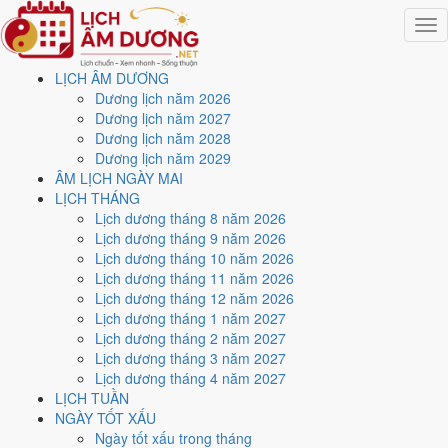
Togg
navig
LỊCH ÂM DƯƠNG
Trang chủ
Dương lịch năm 2026
Lịch năm 2026
Dương lịch năm 2027
Tháng 6/2026
Dương lịch năm 2028
Ngày 3/6/2026 (Mậu Thân)
Dương lịch năm 2029
ÂM LỊCH NGÀY MAI
Xem ngày
3/6/2026
dương
LỊCH THÁNG
Lịch dương tháng 8 năm 2026
lịch - Ngày 18/4 âm lịch
Lịch dương tháng 9 năm 2026
Lịch dương tháng 10 năm 2026
(Mậu Thân) tốt hay xấu?
Lịch dương tháng 11 năm 2026
Lịch dương tháng 12 năm 2026
Lịch dương tháng 1 năm 2027
Ngày 3/6/2026 dương lịch (Thứ Tư) là ngày 18/4/2026 âm lịch
, tức
Lịch dương tháng 2 năm 2027
ngày
Mậu Thân
- Can sinh Chi, Trực Bình, Sao Cơ, nạp âm Đại Trạch
Lịch dương tháng 3 năm 2027
Thổ. Tổng hòa, đây là
Ngày Hung
với điểm trung bình
4.1/10
cho các
Lịch dương tháng 4 năm 2027
việc quan trọng. Giờ Hoàng Đạo trong ngày:
Tý, Sửu, Thìn, Tỵ, Mùi,
LỊCH TUẦN
Tuất
.
NGÀY TỐT XẤU
Ngày Dương
Ngày tốt xấu trong tháng