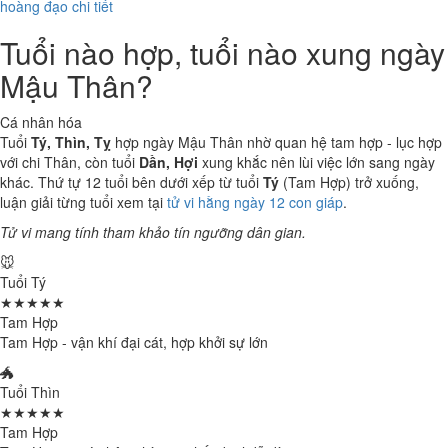
hoàng đạo chi tiết
Tuổi nào hợp, tuổi nào xung ngày
Mậu Thân?
Cá nhân hóa
Tuổi
Tý, Thìn, Tỵ
hợp ngày Mậu Thân nhờ quan hệ tam hợp - lục hợp
với chi Thân, còn tuổi
Dần, Hợi
xung khắc nên lùi việc lớn sang ngày
khác. Thứ tự 12 tuổi bên dưới xếp từ tuổi
Tý
(Tam Hợp) trở xuống,
luận giải từng tuổi xem tại
tử vi hằng ngày 12 con giáp
.
Tử vi mang tính tham khảo tín ngưỡng dân gian.
🐭
Tuổi Tý
★★★★★
Tam Hợp
Tam Hợp - vận khí đại cát, hợp khởi sự lớn
🐲
Tuổi Thìn
★★★★★
Tam Hợp