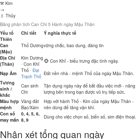
⚒ Kim
→
💧 Thủy
Bảng phân tích Can Chi 5 Hành ngày Mậu Thân
Yếu tố
Chi tiết
Ý nghĩa thực tế
Thiên
Can
Thổ
Dương
vững chắc, bao dung, đáng tin
(Mậu)
Địa Chi
Kim
Dương
🐵 Con Khỉ - biểu trưng đặc tính ngày.
(Thân)
· Con Khỉ
Thổ
·
Đại
Nạp Âm
Đất nền nhà - mệnh Thổ của ngày Mậu Thân.
Trạch Thổ
Tương
Can sinh
Tận dụng ngày này để bắt đầu việc mới - năng
sinh /
Chi
lượng bên trong bạn được vũ trụ tiếp sức.
khắc
Màu hợp
Vàng đất
Hợp với hành Thổ - Kim của ngày Mậu Thân -
mệnh
Bạc/Xám
nên dùng để tăng vận khí.
Con số
0, 4, 5, 6,
Dùng cho việc chọn số, biển số, sim điện thoại.
may mắn
8, 9
Nhận xét tổng quan ngày