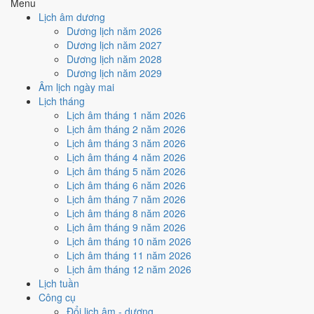
Menu
Ngày Hắc Đạo
gây bất lợi.
Lịch âm dương
Cách tính ngày tốt
Dương lịch năm 2026
🏗️
Động thổ - khởi công
Dương lịch năm 2027
4
/10
Trung bình
Dương lịch năm 2028
Động thổ - khởi công hôm nay ở
mức trung bình (4/10)
do
Dương lịch năm 2029
Ngày Hắc Đạo
gây bất lợi.
Âm lịch ngày mai
Lịch tháng
Cách tính ngày tốt
Lịch âm tháng 1 năm 2026
🏡
Nhập trạch - vào nhà mới
Lịch âm tháng 2 năm 2026
4
/10
Trung bình
Lịch âm tháng 3 năm 2026
Nhập trạch - vào nhà mới hôm nay ở
mức trung bình (4/10)
do
Lịch âm tháng 4 năm 2026
Ngày Hắc Đạo
gây bất lợi.
Lịch âm tháng 5 năm 2026
Cách tính ngày tốt
Lịch âm tháng 6 năm 2026
🚗
Mua xe - tậu xe
Lịch âm tháng 7 năm 2026
4
/10
Trung bình
Lịch âm tháng 8 năm 2026
Mua xe - tậu xe hôm nay ở
mức trung bình (4/10)
do
Ngày
Lịch âm tháng 9 năm 2026
Hắc Đạo
gây bất lợi.
Lịch âm tháng 10 năm 2026
Lịch âm tháng 11 năm 2026
Cách tính ngày tốt
Lịch âm tháng 12 năm 2026
✈️
Xuất hành - đi xa
Lịch tuần
4
/10
Trung bình
Công cụ
Xuất hành - đi xa hôm nay ở
mức trung bình (4/10)
do
Ngày
Đổi lịch âm - dương
Hắc Đạo
gây bất lợi.