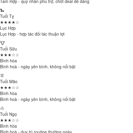
Tam Hợp - quý nhân phù trợ, chốt deal dễ dàng
🐍
Tuổi Tỵ
★★★★☆
Lục Hợp
Lục Hợp - hợp tác đối tác thuận lợi
🐮
Tuổi Sửu
★★★☆☆
Bình hòa
Bình hoà - ngày yên bình, không nổi bật
🐰
Tuổi Mão
★★★☆☆
Bình hòa
Bình hoà - ngày yên bình, không nổi bật
🐴
Tuổi Ngọ
★★★☆☆
Bình hòa
Bình hoà - duy trì routine thường ngày