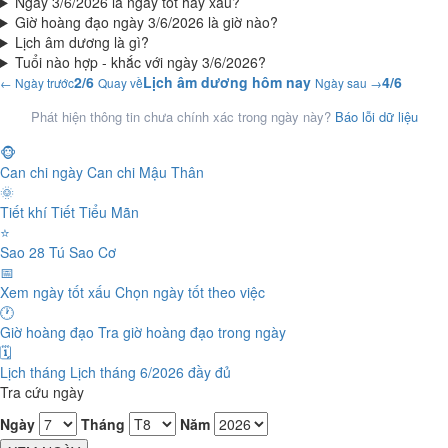
Ngày 3/6/2026 là ngày tốt hay xấu?
Giờ hoàng đạo ngày 3/6/2026 là giờ nào?
Lịch âm dương là gì?
Tuổi nào hợp - khắc với ngày 3/6/2026?
2/6
Lịch âm dương hôm nay
4/6
← Ngày trước
Quay về
Ngày sau →
Phát hiện thông tin chưa chính xác trong ngày này?
Báo lỗi dữ liệu
🐵
Can chi ngày
Can chi Mậu Thân
🌞
Tiết khí
Tiết Tiểu Mãn
⭐
Sao 28 Tú
Sao Cơ
📅
Xem ngày tốt xấu
Chọn ngày tốt theo việc
🕐
Giờ hoàng đạo
Tra giờ hoàng đạo trong ngày
🗓️
Lịch tháng
Lịch tháng 6/2026 đầy đủ
Tra cứu ngày
Ngày
Tháng
Năm