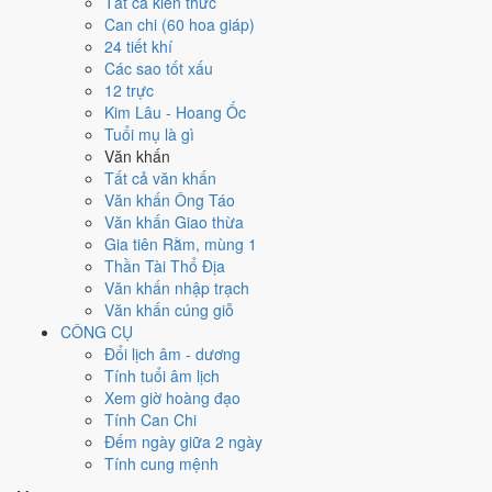
Ngày 3/6/2026 tốt hay xấu cho
Tất cả kiến thức
Can chi (60 hoa giáp)
việc gì?
24 tiết khí
Các sao tốt xấu
12 trực
Ngày 3/6/2026 đạt
4.1/10
trung bình cho 7 việc chính: cao nhất là
Thu
Kim Lâu - Hoang Ốc
nợ - đòi tiền (7/10)
, thấp nhất là
Học hành - thi cử (4/10)
. Trực Bình
Tuổi mụ là gì
(ngày bình hòa, ổn định, không thiên hung cát) và gặp Sao Thiên Hình
Văn khấn
hắc đạo nên điểm từng việc chênh nhau như bảng dưới.
Tất cả văn khấn
💍
Cưới hỏi - đính hôn
Văn khấn Ông Táo
4
/10
Trung bình
Văn khấn Giao thừa
Cưới hỏi - đính hôn hôm nay ở
mức trung bình (4/10)
do
Ngày
Gia tiên Rằm, mùng 1
Hắc Đạo
gây bất lợi.
Thần Tài Thổ Địa
Văn khấn nhập trạch
Cách tính ngày tốt
Văn khấn cúng giỗ
🏪
Khai trương - mở cửa hàng
CÔNG CỤ
5
/10
Trung bình
Đổi lịch âm - dương
Khai trương - mở cửa hàng hôm nay ở
mức trung bình (5/10)
Tính tuổi âm lịch
nhờ hợp
Sao Cơ
, nhưng Ngày Hắc Đạo kéo giảm điểm.
Xem giờ hoàng đạo
Cách tính ngày tốt
Tính Can Chi
🤝
Ký hợp đồng - giao ước
Đếm ngày giữa 2 ngày
4
/10
Trung bình
Tính cung mệnh
Ký hợp đồng - giao ước hôm nay ở
mức trung bình (4/10)
do