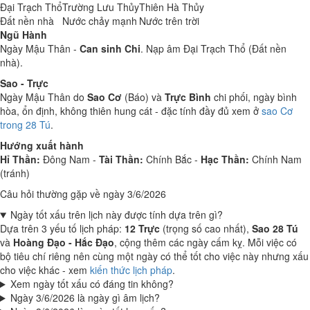
Đại Trạch Thổ
Trường Lưu Thủy
Thiên Hà Thủy
Đất nền nhà
Nước chảy mạnh
Nước trên trời
Ngũ Hành
Ngày Mậu Thân -
Can sinh Chi
. Nạp âm Đại Trạch Thổ (Đất nền
nhà).
Sao - Trực
Ngày Mậu Thân do
Sao Cơ
(Báo) và
Trực Bình
chi phối, ngày bình
hòa, ổn định, không thiên hung cát - đặc tính đầy đủ xem ở
sao Cơ
trong 28 Tú
.
Hướng xuất hành
Hỉ Thần:
Đông Nam -
Tài Thần:
Chính Bắc -
Hạc Thần:
Chính Nam
(tránh)
Câu hỏi thường gặp về ngày 3/6/2026
Ngày tốt xấu trên lịch này được tính dựa trên gì?
Dựa trên 3 yếu tố lịch pháp:
12 Trực
(trọng số cao nhất),
Sao 28 Tú
và
Hoàng Đạo - Hắc Đạo
, cộng thêm các ngày cấm kỵ. Mỗi việc có
bộ tiêu chí riêng nên cùng một ngày có thể tốt cho việc này nhưng xấu
cho việc khác - xem
kiến thức lịch pháp
.
Xem ngày tốt xấu có đáng tin không?
Ngày 3/6/2026 là ngày gì âm lịch?