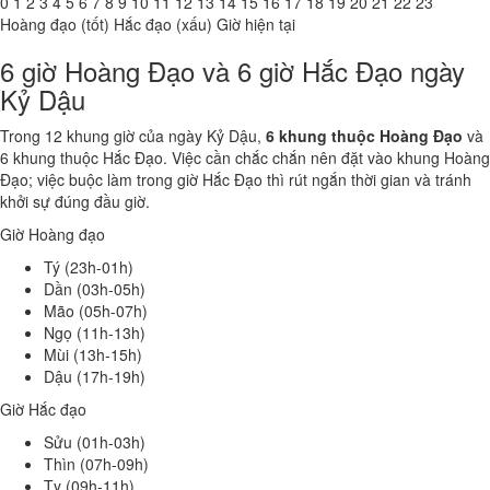
0
1
2
3
4
5
6
7
8
9
10
11
12
13
14
15
16
17
18
19
20
21
22
23
Hoàng đạo (tốt)
Hắc đạo (xấu)
Giờ hiện tại
6 giờ Hoàng Đạo và 6 giờ Hắc Đạo ngày
Kỷ Dậu
Trong 12 khung giờ của ngày Kỷ Dậu,
6 khung thuộc Hoàng Đạo
và
6 khung thuộc Hắc Đạo. Việc cần chắc chắn nên đặt vào khung Hoàng
Đạo; việc buộc làm trong giờ Hắc Đạo thì rút ngắn thời gian và tránh
khởi sự đúng đầu giờ.
Giờ Hoàng đạo
Tý (23h-01h)
Dần (03h-05h)
Mão (05h-07h)
Ngọ (11h-13h)
Mùi (13h-15h)
Dậu (17h-19h)
Giờ Hắc đạo
Sửu (01h-03h)
Thìn (07h-09h)
Tỵ (09h-11h)