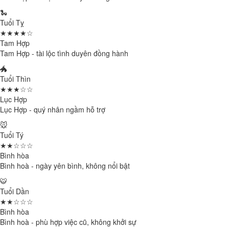
🐍
Tuổi Tỵ
★★★★☆
Tam Hợp
Tam Hợp - tài lộc tình duyên đồng hành
🐲
Tuổi Thìn
★★★☆☆
Lục Hợp
Lục Hợp - quý nhân ngầm hỗ trợ
🐭
Tuổi Tý
★★☆☆☆
Bình hòa
Bình hoà - ngày yên bình, không nổi bật
🐯
Tuổi Dần
★★☆☆☆
Bình hòa
Bình hoà - phù hợp việc cũ, không khởi sự