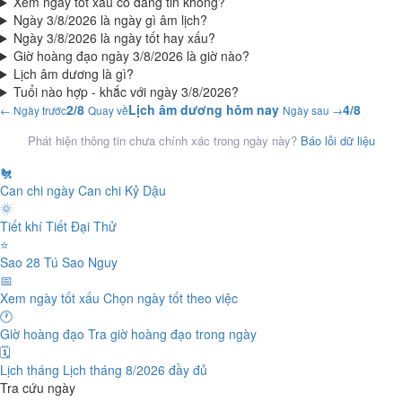
Xem ngày tốt xấu có đáng tin không?
Ngày 3/8/2026 là ngày gì âm lịch?
Ngày 3/8/2026 là ngày tốt hay xấu?
Giờ hoàng đạo ngày 3/8/2026 là giờ nào?
Lịch âm dương là gì?
Tuổi nào hợp - khắc với ngày 3/8/2026?
2/8
Lịch âm dương hôm nay
4/8
← Ngày trước
Quay về
Ngày sau →
Phát hiện thông tin chưa chính xác trong ngày này?
Báo lỗi dữ liệu
🐔
Can chi ngày
Can chi Kỷ Dậu
🌞
Tiết khí
Tiết Đại Thử
⭐
Sao 28 Tú
Sao Nguy
📅
Xem ngày tốt xấu
Chọn ngày tốt theo việc
🕐
Giờ hoàng đạo
Tra giờ hoàng đạo trong ngày
🗓️
Lịch tháng
Lịch tháng 8/2026 đầy đủ
Tra cứu ngày