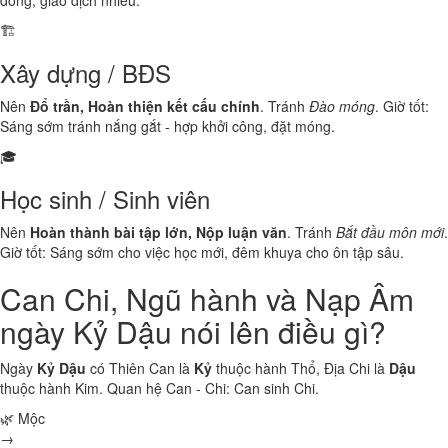
đông, giao dịch nhiều.
🏗️
Xây dựng / BĐS
Nên
Đổ trần, Hoàn thiện kết cấu chính
. Tránh
Đào móng
. Giờ tốt:
Sáng sớm tránh nắng gắt - hợp khởi công, đặt móng.
🎓
Học sinh / Sinh viên
Nên
Hoàn thành bài tập lớn, Nộp luận văn
. Tránh
Bắt đầu môn mới
.
Giờ tốt: Sáng sớm cho việc học mới, đêm khuya cho ôn tập sâu.
Can Chi, Ngũ hành và Nạp Âm
ngày Kỷ Dậu nói lên điều gì?
Ngày
Kỷ Dậu
có Thiên Can là
Kỷ
thuộc hành
Thổ
, Địa Chi là
Dậu
thuộc hành
Kim
. Quan hệ Can - Chi:
Can sinh Chi
.
🌿 Mộc
→