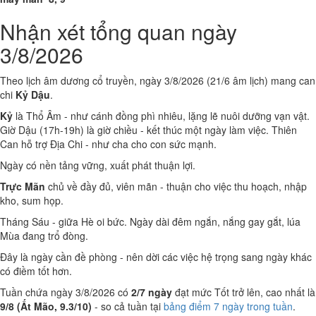
Nhận xét tổng quan ngày
3/8/2026
Theo lịch âm dương cổ truyền, ngày 3/8/2026 (21/6 âm lịch) mang can
chi
Kỷ Dậu
.
Kỷ
là Thổ Âm - như cánh đồng phì nhiêu, lặng lẽ nuôi dưỡng vạn vật.
Giờ Dậu (17h-19h) là giờ chiều - kết thúc một ngày làm việc. Thiên
Can hỗ trợ Địa Chi - như cha cho con sức mạnh.
Ngày có nền tảng vững, xuất phát thuận lợi.
Trực Mãn
chủ về đầy đủ, viên mãn - thuận cho việc thu hoạch, nhập
kho, sum họp.
Tháng Sáu - giữa Hè oi bức. Ngày dài đêm ngắn, nắng gay gắt, lúa
Mùa đang trổ đòng.
Đây là ngày cần đề phòng - nên dời các việc hệ trọng sang ngày khác
có điềm tốt hơn.
Tuần chứa ngày 3/8/2026 có
2/7 ngày
đạt mức Tốt trở lên, cao nhất là
9/8 (Ất Mão, 9.3/10)
- so cả tuần tại
bảng điểm 7 ngày trong tuần
.