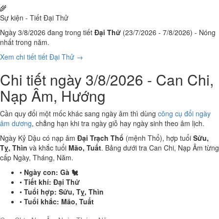
🌾
Sự kiện - Tiết Đại Thử
Ngày 3/8/2026 đang trong tiết
Đại Thử
(23/7/2026 - 7/8/2026) - Nóng
nhất trong năm.
Xem chi tiết tiết Đại Thử →
Chi tiết ngày 3/8/2026 - Can Chi,
Nạp Âm, Hướng
Cần quy đổi một mốc khác sang ngày âm thì dùng
công cụ đổi ngày
âm dương
, chẳng hạn khi tra ngày giỗ hay ngày sinh theo âm lịch.
Ngày Kỷ Dậu có nạp âm
Đại Trạch Thổ
(mệnh Thổ), hợp tuổi
Sửu,
Tỵ, Thìn
và khắc tuổi
Mão, Tuất
. Bảng dưới tra Can Chi, Nạp Âm từng
cấp Ngày, Tháng, Năm.
•
Ngày con:
Gà 🐔
•
Tiết khí:
Đại Thử
•
Tuổi hợp:
Sửu, Tỵ, Thìn
•
Tuổi khắc:
Mão, Tuất