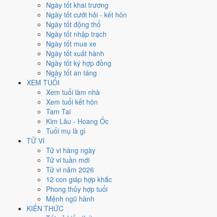
Thứ Hai
Ngày tốt khai trương
Ngày Âm
Ngày tốt cưới hỏi - kết hôn
Tháng 8 năm 2026
Ngày tốt động thổ
3
Ngày tốt nhập trạch
Tháng 6 âm năm 2026
Ngày tốt mua xe
21
Ngày tốt xuất hành
Tiết Đại Thử
Ngày tốt ký hợp đồng
Giờ
Ngày tốt an táng
Giáp Tý
XEM TUỔI
Ngày 21
Xem tuổi làm nhà
Kỷ Dậu
Xem tuổi kết hôn
Tháng 6
Tam Tai
Ất Mùi
Kim Lâu - Hoang Ốc
Năm 2026
Tuổi mụ là gì
Bính Ngọ
TỬ VI
Tử vi hàng ngày
Ngày Kỷ Dậu có Trực
Mãn
(ngày đầy đủ, viên mãn nhưng dễ phát sinh
Tử vi tuần mới
thừa) và gặp Sao
Câu Trận hắc đạo
. Điểm trung bình 7 việc chính chỉ
Tử vi năm 2026
4.7/10
nên đây là
Ngày Hung
, cần thận trọng với các quyết định lớn
12 con giáp hợp khắc
khó đảo ngược.
Phong thủy hợp tuổi
Mệnh ngũ hành
Tuổi
Sửu, Tỵ, Thìn
hợp ngày; tuổi
Mão
nên thận trọng (Lục Xung).
KIẾN THỨC
Ngày 3/8/2026 chỉ đạt
4.7/10
cho việc trọng đại. Có
2 ngày gần đây