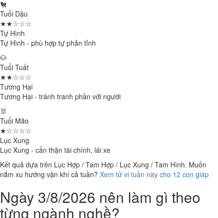
🐔
Tuổi Dậu
★★☆☆☆
Tự Hình
Tự Hình - phù hợp tự phản tỉnh
🐶
Tuổi Tuất
★★☆☆☆
Tương Hại
Tương Hại - tránh tranh phần với người
🐰
Tuổi Mão
★☆☆☆☆
Lục Xung
Lục Xung - cẩn thận tài chính, lái xe
Kết quả dựa trên Lục Hợp / Tam Hợp / Lục Xung / Tam Hình. Muốn
nắm xu hướng vận khí cả tuần?
Xem tử vi tuần này cho 12 con giáp
Ngày 3/8/2026 nên làm gì theo
từng ngành nghề?