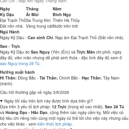
Can Chi - Nạp Âm Ngày Tháng Năm
Ngày
Tháng
Năm
Kỷ Dậu
Ất Mùi
Bính Ngọ
Đại Trạch Thổ
Sa Trung Kim
Thiên Hà Thủy
Đất nền nhà
Vàng trong cát
Nước trên trời
Ngũ Hành
Ngày Kỷ Dậu -
Can sinh Chi
. Nạp âm Đại Trạch Thổ (Đất nền nhà).
Sao - Trực
Ngày Kỷ Dậu do
Sao Nguy
(Yến (Én)) và
Trực Mãn
chi phối, ngày
đầy đủ, viên mãn nhưng dễ phát sinh thừa - đặc tính đầy đủ xem ở
sao Nguy trong 28 Tú
.
Hướng xuất hành
Hỉ Thần:
Đông Bắc -
Tài Thần:
Chính Bắc -
Hạc Thần:
Tây Nam
(tránh)
Câu hỏi thường gặp về ngày 3/8/2026
Ngày tốt xấu trên lịch này được tính dựa trên gì?
Dựa trên 3 yếu tố lịch pháp:
12 Trực
(trọng số cao nhất),
Sao 28 Tú
và
Hoàng Đạo - Hắc Đạo
, cộng thêm các ngày cấm kỵ. Mỗi việc có
bộ tiêu chí riêng nên cùng một ngày có thể tốt cho việc này nhưng xấu
cho việc khác - xem
kiến thức lịch pháp
.