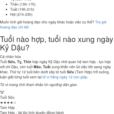
Thân (15h-17h)
Tuất (19h-21h)
Hợi (21h-23h)
Muốn tính giờ hoàng đạo cho ngày khác hoặc việc cụ thể?
Tra giờ
hoàng đạo chi tiết
Tuổi nào hợp, tuổi nào xung ngày
Kỷ Dậu?
Cá nhân hóa
Tuổi
Sửu, Tỵ, Thìn
hợp ngày Kỷ Dậu nhờ quan hệ tam hợp - lục hợp
với chi Dậu, còn tuổi
Mão, Tuất
xung khắc nên lùi việc lớn sang ngày
khác. Thứ tự 12 tuổi bên dưới xếp từ tuổi
Sửu
(Tam Hợp) trở xuống,
luận giải từng tuổi xem tại
tử vi hằng ngày 12 con giáp
.
Tử vi mang tính tham khảo tín ngưỡng dân gian.
🐮
Tuổi Sửu
★★★★☆
Tam Hợp
Tam Hợp - tài lộc tình duyên đồng hành