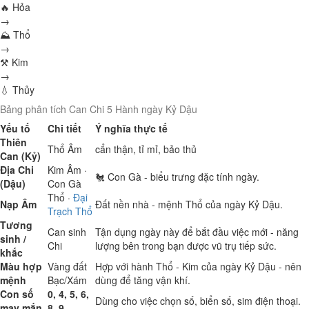
🔥 Hỏa
→
⛰ Thổ
→
⚒ Kim
→
💧 Thủy
Bảng phân tích Can Chi 5 Hành ngày Kỷ Dậu
Yếu tố
Chi tiết
Ý nghĩa thực tế
Thiên
Thổ
Âm
cẩn thận, tỉ mỉ, bảo thủ
Can (Kỷ)
Địa Chi
Kim
Âm ·
🐔 Con Gà - biểu trưng đặc tính ngày.
(Dậu)
Con Gà
Thổ
·
Đại
Nạp Âm
Đất nền nhà - mệnh Thổ của ngày Kỷ Dậu.
Trạch Thổ
Tương
Can sinh
Tận dụng ngày này để bắt đầu việc mới - năng
sinh /
Chi
lượng bên trong bạn được vũ trụ tiếp sức.
khắc
Màu hợp
Vàng đất
Hợp với hành Thổ - Kim của ngày Kỷ Dậu - nên
mệnh
Bạc/Xám
dùng để tăng vận khí.
Con số
0, 4, 5, 6,
Dùng cho việc chọn số, biển số, sim điện thoại.
may mắn
8, 9