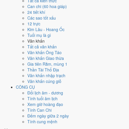
Tất cả kiến thức
tốt hơn
để thay thế, xem mục xử lý bên dưới.
Can chi (60 hoa giáp)
24 tiết khí
Ngày 3/8/2026 tốt hay xấu cho
Các sao tốt xấu
12 trực
việc gì?
Kim Lâu - Hoang Ốc
Tuổi mụ là gì
Ngày 3/8/2026 đạt
4.7/10
trung bình cho 7 việc chính: cao nhất là
Mở
Văn khấn
kho - xuất hàng (8/10)
, thấp nhất là
Cưới hỏi - đính hôn (3/10)
.
Tất cả văn khấn
Trực Mãn (ngày đầy đủ, viên mãn nhưng dễ phát sinh thừa) và gặp
Văn khấn Ông Táo
Sao Câu Trận hắc đạo nên điểm từng việc chênh nhau như bảng dưới.
Văn khấn Giao thừa
Gia tiên Rằm, mùng 1
💍
Cưới hỏi - đính hôn
Thần Tài Thổ Địa
3
/10
Xấu
Văn khấn nhập trạch
Cưới hỏi - đính hôn hôm nay ở
mức xấu (3/10)
do
Trực Mãn,
Văn khấn cúng giỗ
Sao Nguy và Ngày Hắc Đạo
gây bất lợi.
CÔNG CỤ
Cách tính ngày tốt
Đổi lịch âm - dương
🏪
Khai trương - mở cửa hàng
Tính tuổi âm lịch
5
/10
Trung bình
Xem giờ hoàng đạo
Khai trương - mở cửa hàng hôm nay ở
mức trung bình (5/10)
Tính Can Chi
nhờ hợp
Trực Mãn
, nhưng Sao Nguy và Ngày Hắc Đạo kéo
Đếm ngày giữa 2 ngày
giảm điểm.
Tính cung mệnh
Cách tính ngày tốt