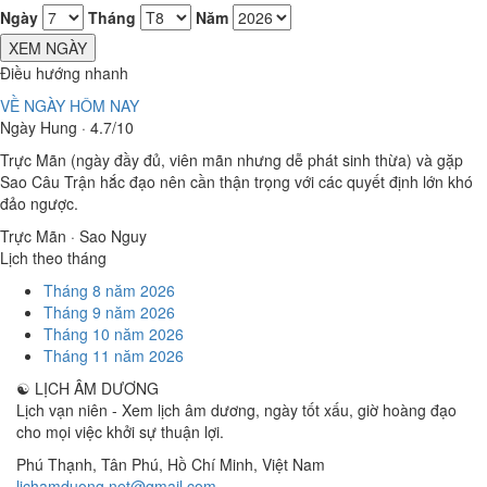
Ngày
Tháng
Năm
XEM NGÀY
Điều hướng nhanh
VỀ NGÀY HÔM NAY
Ngày Hung · 4.7/10
Trực Mãn (ngày đầy đủ, viên mãn nhưng dễ phát sinh thừa) và gặp
Sao Câu Trận hắc đạo nên cần thận trọng với các quyết định lớn khó
đảo ngược.
Trực Mãn · Sao Nguy
Lịch theo tháng
Tháng 8 năm 2026
Tháng 9 năm 2026
Tháng 10 năm 2026
Tháng 11 năm 2026
☯
LỊCH ÂM DƯƠNG
Lịch vạn niên - Xem lịch âm dương, ngày tốt xấu, giờ hoàng đạo
cho mọi việc khởi sự thuận lợi.
Phú Thạnh, Tân Phú
,
Hồ Chí Minh
,
Việt Nam
lichamduong.net@gmail.com