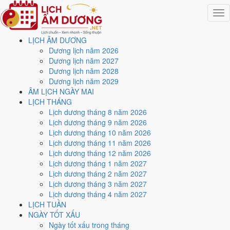
Togg
navig
LỊCH ÂM DƯƠNG
Trang chủ
Dương lịch năm 2026
Lịch năm 2026
Dương lịch năm 2027
Tháng 8/2026
Dương lịch năm 2028
Ngày 3/8/2026 (Kỷ Dậu)
Dương lịch năm 2029
ÂM LỊCH NGÀY MAI
Xem ngày
3/8/2026
dương
LỊCH THÁNG
Lịch dương tháng 8 năm 2026
lịch - Ngày 21/6 âm lịch (Kỷ
Lịch dương tháng 9 năm 2026
Lịch dương tháng 10 năm 2026
Dậu) tốt hay xấu?
Lịch dương tháng 11 năm 2026
Lịch dương tháng 12 năm 2026
Lịch dương tháng 1 năm 2027
Ngày 3/8/2026 dương lịch (Thứ Hai) là ngày 21/6/2026 âm lịch
, tức
Lịch dương tháng 2 năm 2027
ngày
Kỷ Dậu
- Can sinh Chi, Trực Mãn, Sao Nguy, nạp âm Đại Trạch
Lịch dương tháng 3 năm 2027
Thổ. Tổng hòa, đây là
Ngày Hung
với điểm trung bình
4.7/10
cho các
Lịch dương tháng 4 năm 2027
việc quan trọng. Giờ Hoàng Đạo trong ngày:
Tý, Dần, Mão, Ngọ, Mùi,
LỊCH TUẦN
Dậu
.
NGÀY TỐT XẤU
Ngày Dương
Ngày tốt xấu trong tháng