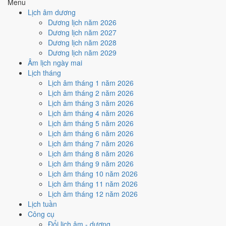
Menu
🤝
Ký hợp đồng - giao ước
Lịch âm dương
4
/10
Trung bình
Dương lịch năm 2026
Ký hợp đồng - giao ước hôm nay ở
mức trung bình (4/10)
do
Dương lịch năm 2027
Ngày Hắc Đạo
gây bất lợi.
Dương lịch năm 2028
Dương lịch năm 2029
Cách tính ngày tốt
Âm lịch ngày mai
🏗️
Động thổ - khởi công
Lịch tháng
6
/10
Tốt
Lịch âm tháng 1 năm 2026
Động thổ - khởi công hôm nay ở
mức tốt (6/10)
nhờ hợp
Trực
Lịch âm tháng 2 năm 2026
Mãn
, nhưng Ngày Hắc Đạo kéo giảm điểm.
Lịch âm tháng 3 năm 2026
Cách tính ngày tốt
Lịch âm tháng 4 năm 2026
🏡
Nhập trạch - vào nhà mới
Lịch âm tháng 5 năm 2026
4
/10
Trung bình
Lịch âm tháng 6 năm 2026
Nhập trạch - vào nhà mới hôm nay ở
mức trung bình (4/10)
do
Lịch âm tháng 7 năm 2026
Ngày Hắc Đạo
gây bất lợi.
Lịch âm tháng 8 năm 2026
Lịch âm tháng 9 năm 2026
Cách tính ngày tốt
Lịch âm tháng 10 năm 2026
🚗
Mua xe - tậu xe
Lịch âm tháng 11 năm 2026
6
/10
Tốt
Lịch âm tháng 12 năm 2026
Mua xe - tậu xe hôm nay ở
mức tốt (6/10)
nhờ hợp
Trực Mãn
,
Lịch tuần
nhưng Ngày Hắc Đạo kéo giảm điểm.
Công cụ
Cách tính ngày tốt
Đổi lịch âm - dương