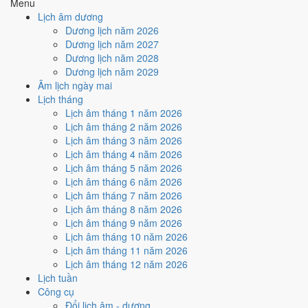
Menu
Cách tính ngày tốt
Lịch âm dương
🏗️
Động thổ - khởi công
Dương lịch năm 2026
4
/10
Trung bình
Dương lịch năm 2027
Động thổ - khởi công hôm nay ở
mức trung bình (4/10)
do
Dương lịch năm 2028
Ngày Hắc Đạo
gây bất lợi.
Dương lịch năm 2029
Âm lịch ngày mai
Cách tính ngày tốt
Lịch tháng
🏡
Nhập trạch - vào nhà mới
Lịch âm tháng 1 năm 2026
4
/10
Trung bình
Lịch âm tháng 2 năm 2026
Nhập trạch - vào nhà mới hôm nay ở
mức trung bình (4/10)
do
Lịch âm tháng 3 năm 2026
Ngày Hắc Đạo
gây bất lợi.
Lịch âm tháng 4 năm 2026
Cách tính ngày tốt
Lịch âm tháng 5 năm 2026
🚗
Mua xe - tậu xe
Lịch âm tháng 6 năm 2026
4
/10
Trung bình
Lịch âm tháng 7 năm 2026
Mua xe - tậu xe hôm nay ở
mức trung bình (4/10)
do
Ngày
Lịch âm tháng 8 năm 2026
Hắc Đạo
gây bất lợi.
Lịch âm tháng 9 năm 2026
Lịch âm tháng 10 năm 2026
Cách tính ngày tốt
Lịch âm tháng 11 năm 2026
✈️
Xuất hành - đi xa
Lịch âm tháng 12 năm 2026
3
/10
Xấu
Lịch tuần
Xuất hành - đi xa hôm nay ở
mức xấu (3/10)
do
Trực Thâu và
Công cụ
Ngày Hắc Đạo
gây bất lợi.
Đổi lịch âm - dương