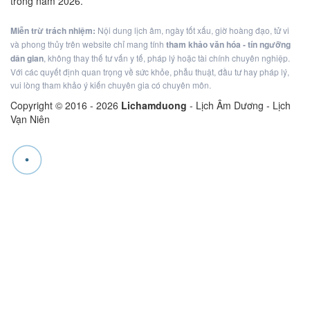
trong năm 2026.
Miễn trừ trách nhiệm:
Nội dung lịch âm, ngày tốt xấu, giờ hoàng đạo, tử vi
và phong thủy trên website chỉ mang tính
tham khảo văn hóa - tín ngưỡng
dân gian
, không thay thế tư vấn y tế, pháp lý hoặc tài chính chuyên nghiệp.
Với các quyết định quan trọng về sức khỏe, phẫu thuật, đầu tư hay pháp lý,
vui lòng tham khảo ý kiến chuyên gia có chuyên môn.
Copyright © 2016 -
2026
Lichamduong
- Lịch Âm Dương - Lịch
Vạn Niên