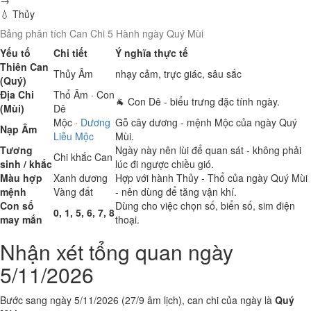
→
💧 Thủy
Bảng phân tích Can Chi 5 Hành ngày Quý Mùi
Yếu tố
Chi tiết
Ý nghĩa thực tế
Thiên Can
Thủy
Âm
nhạy cảm, trực giác, sâu sắc
(Quý)
Địa Chi
Thổ
Âm · Con
🐐 Con Dê - biểu trưng đặc tính ngày.
(Mùi)
Dê
Mộc
·
Dương
Gỗ cây dương - mệnh Mộc của ngày Quý
Nạp Âm
Liễu Mộc
Mùi.
Tương
Ngày này nên lùi để quan sát - không phải
Chi khắc Can
sinh / khắc
lúc đi ngược chiều gió.
Màu hợp
Xanh dương
Hợp với hành Thủy - Thổ của ngày Quý Mùi
mệnh
Vàng đất
- nên dùng để tăng vận khí.
Con số
Dùng cho việc chọn số, biển số, sim điện
0, 1, 5, 6, 7, 8
may mắn
thoại.
Nhận xét tổng quan ngày
5/11/2026
Bước sang ngày 5/11/2026 (27/9 âm lịch), can chi của ngày là
Quý