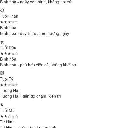
Bình hoà - ngày yên bình, không nổi bật
🐵
Tuổi Thân
★★★☆☆
Bình hòa
Bình hoà - duy trì routine thường ngày
🐔
Tuổi Dậu
★★★☆☆
Bình hòa
Bình hoà - phù hợp việc cũ, không khởi sự
🐭
Tuổi Tý
★★☆☆☆
Tương Hại
Tương Hại - tiến độ chậm, kiên trì
🐐
Tuổi Mùi
★★☆☆☆
Tự Hình
Tự Hình - phù hợp tự phản tỉnh