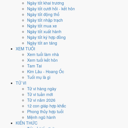
Thứ Năm
Ngày tốt khai trương
Ngày Âm
Ngày tốt cưới hỏi - kết hôn
Tháng 11 năm 2026
Ngày tốt động thổ
5
Ngày tốt nhập trạch
Tháng 9 âm năm 2026
Ngày tốt mua xe
27
Ngày tốt xuất hành
Tiết Sương Giáng
Ngày tốt ký hợp đồng
Giờ
Ngày tốt an táng
Nhâm Tý
XEM TUỔI
Ngày 27
Xem tuổi làm nhà
Quý Mùi
Xem tuổi kết hôn
Tháng 9
Tam Tai
Mậu Tuất
Kim Lâu - Hoang Ốc
Năm 2026
Tuổi mụ là gì
Bính Ngọ
TỬ VI
Tử vi hàng ngày
Ngày Quý Mùi có Trực
Thâu
(ngày thu hoạch, tích trữ) nhưng gặp Sao
Tử vi tuần mới
Chu Tước hắc đạo
. Điểm trung bình 7 việc chính chỉ
4.1/10
nên đây
Tử vi năm 2026
là
Ngày Hung
, cần thận trọng với các quyết định lớn khó đảo ngược.
12 con giáp hợp khắc
Phong thủy hợp tuổi
Tuổi
Hợi, Mão, Ngọ
hợp ngày; tuổi
Sửu
nên thận trọng (Lục Xung).
Mệnh ngũ hành
Ngày 5/11/2026 tốt hay xấu cho
KIẾN THỨC