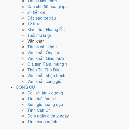
Tất cả kiến thức
việc gì?
Can chi (60 hoa giáp)
24 tiết khí
Các sao tốt xấu
Ngày 5/11/2026 đạt
4.1/10
trung bình cho 7 việc chính: cao nhất là
12 trực
Mở kho - xuất hàng (8/10)
, thấp nhất là
Di chuyển - dọn nhà (3/10)
.
Kim Lâu - Hoang Ốc
Trực Thâu (ngày thu hoạch, tích trữ) nhưng gặp Sao Chu Tước hắc
Tuổi mụ là gì
đạo nên điểm từng việc chênh nhau như bảng dưới.
Văn khấn
💍
Cưới hỏi - đính hôn
Tất cả văn khấn
4
/10
Trung bình
Văn khấn Ông Táo
Cưới hỏi - đính hôn hôm nay ở
mức trung bình (4/10)
do
Ngày
Văn khấn Giao thừa
Hắc Đạo
gây bất lợi.
Gia tiên Rằm, mùng 1
Thần Tài Thổ Địa
Cách tính ngày tốt
Văn khấn nhập trạch
🏪
Khai trương - mở cửa hàng
Văn khấn cúng giỗ
4
/10
Trung bình
CÔNG CỤ
Khai trương - mở cửa hàng hôm nay ở
mức trung bình (4/10)
Đổi lịch âm - dương
do
Ngày Hắc Đạo
gây bất lợi.
Tính tuổi âm lịch
Cách tính ngày tốt
Xem giờ hoàng đạo
🤝
Ký hợp đồng - giao ước
Tính Can Chi
6
/10
Tốt
Đếm ngày giữa 2 ngày
Ký hợp đồng - giao ước hôm nay ở
mức tốt (6/10)
nhờ hợp
Trực
Tính cung mệnh
Thâu
, nhưng Ngày Hắc Đạo kéo giảm điểm.