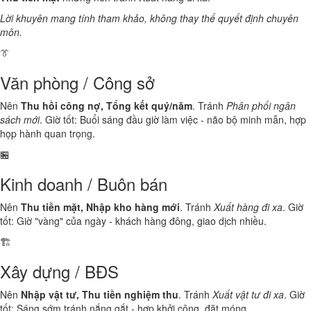
Lời khuyên mang tính tham khảo, không thay thế quyết định chuyên
môn.
👔
Văn phòng / Công sở
Nên
Thu hồi công nợ, Tổng kết quý/năm
. Tránh
Phân phối ngân
sách mới
. Giờ tốt: Buổi sáng đầu giờ làm việc - não bộ minh mẫn, hợp
họp hành quan trọng.
🏪
Kinh doanh / Buôn bán
Nên
Thu tiền mặt, Nhập kho hàng mới
. Tránh
Xuất hàng đi xa
. Giờ
tốt: Giờ "vàng" của ngày - khách hàng đông, giao dịch nhiều.
🏗️
Xây dựng / BĐS
Nên
Nhập vật tư, Thu tiền nghiệm thu
. Tránh
Xuất vật tư đi xa
. Giờ
tốt: Sáng sớm tránh nắng gắt - hợp khởi công, đặt móng.