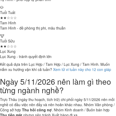
🐶
Tuổi Tuất
★★☆☆☆
Tam Hình
Tam Hình - đề phòng thị phi, mâu thuẫn
🐮
Tuổi Sửu
★★☆☆☆
Lục Xung
Lục Xung - tránh quyết định lớn
Kết quả dựa trên Lục Hợp / Tam Hợp / Lục Xung / Tam Hình. Muốn
nắm xu hướng vận khí cả tuần?
Xem tử vi tuần này cho 12 con giáp
Ngày 5/11/2026 nên làm gì theo
từng ngành nghề?
Trực Thâu (ngày thu hoạch, tích trữ) chi phối ngày 5/11/2026 nên mỗi
nghề có đầu việc nên đẩy và nên hoãn khác nhau. Nhóm Văn phòng /
Công sở hợp
Thu hồi công nợ
. Nhóm Kinh doanh / Buôn bán hợp
Thu tiền mặt
nhưng nên tránh Xuất hàng đi xa.