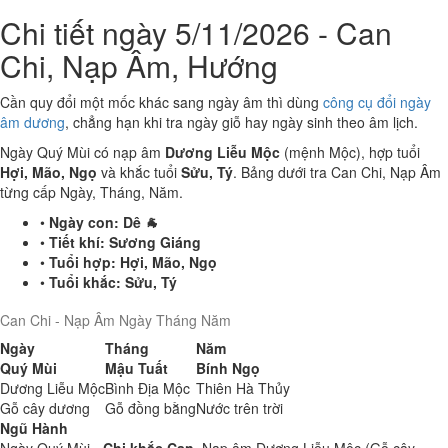
Chi tiết ngày 5/11/2026 - Can
Chi, Nạp Âm, Hướng
Cần quy đổi một mốc khác sang ngày âm thì dùng
công cụ đổi ngày
âm dương
, chẳng hạn khi tra ngày giỗ hay ngày sinh theo âm lịch.
Ngày Quý Mùi có nạp âm
Dương Liễu Mộc
(mệnh Mộc), hợp tuổi
Hợi, Mão, Ngọ
và khắc tuổi
Sửu, Tý
. Bảng dưới tra Can Chi, Nạp Âm
từng cấp Ngày, Tháng, Năm.
•
Ngày con:
Dê 🐐
•
Tiết khí:
Sương Giáng
•
Tuổi hợp:
Hợi, Mão, Ngọ
•
Tuổi khắc:
Sửu, Tý
Can Chi - Nạp Âm Ngày Tháng Năm
Ngày
Tháng
Năm
Quý Mùi
Mậu Tuất
Bính Ngọ
Dương Liễu Mộc
Bình Địa Mộc
Thiên Hà Thủy
Gỗ cây dương
Gỗ đồng bằng
Nước trên trời
Ngũ Hành