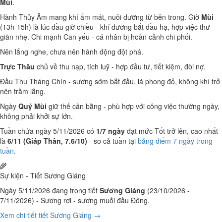
Mùi
.
Hành Thủy Âm mang khí ẩm mát, nuôi dưỡng từ bên trong. Giờ
Mùi
(13h-15h) là lúc đầu giờ chiều - khí dương bắt đầu hạ, hợp việc thư
giãn nhẹ. Chi mạnh Can yếu - cá nhân bị hoàn cảnh chi phối.
Nên lắng nghe, chưa nên hành động đột phá.
Trực Thâu
chủ về thu nạp, tích luỹ - hợp đầu tư, tiết kiệm, đòi nợ.
Đầu Thu Tháng Chín - sương sớm bắt đầu, lá phong đỏ, không khí trở
nên trầm lắng.
Ngày
Quý Mùi
giữ thế cân bằng - phù hợp với công việc thường ngày,
không phải khởi sự lớn.
Tuần chứa ngày 5/11/2026 có
1/7 ngày
đạt mức Tốt trở lên, cao nhất
là
6/11 (Giáp Thân, 7.6/10)
- so cả tuần tại
bảng điểm 7 ngày trong
tuần
.
🌾
Sự kiện - Tiết Sương Giáng
Ngày 5/11/2026 đang trong tiết
Sương Giáng
(23/10/2026 -
7/11/2026) - Sương rơi - sương muối đầu Đông.
Xem chi tiết tiết Sương Giáng →