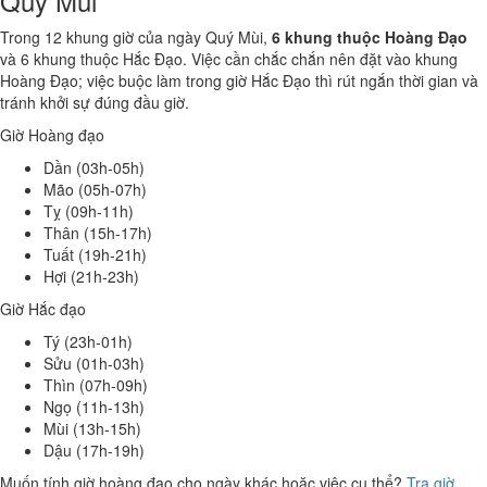
Quý Mùi
Trong 12 khung giờ của ngày Quý Mùi,
6 khung thuộc Hoàng Đạo
và 6 khung thuộc Hắc Đạo. Việc cần chắc chắn nên đặt vào khung
Hoàng Đạo; việc buộc làm trong giờ Hắc Đạo thì rút ngắn thời gian và
tránh khởi sự đúng đầu giờ.
Giờ Hoàng đạo
Dần (03h-05h)
Mão (05h-07h)
Tỵ (09h-11h)
Thân (15h-17h)
Tuất (19h-21h)
Hợi (21h-23h)
Giờ Hắc đạo
Tý (23h-01h)
Sửu (01h-03h)
Thìn (07h-09h)
Ngọ (11h-13h)
Mùi (13h-15h)
Dậu (17h-19h)
Muốn tính giờ hoàng đạo cho ngày khác hoặc việc cụ thể?
Tra giờ