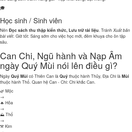
🎓
Học sinh / Sinh viên
Nên
Đọc sách thu thập kiến thức, Lưu trữ tài liệu
. Tránh
Xuất bản
bài viết
. Giờ tốt: Sáng sớm cho việc học mới, đêm khuya cho ôn tập
sâu.
Can Chi, Ngũ hành và Nạp Âm
ngày Quý Mùi nói lên điều gì?
Ngày
Quý Mùi
có Thiên Can là
Quý
thuộc hành
Thủy
, Địa Chi là
Mùi
thuộc hành
Thổ
. Quan hệ Can - Chi:
Chi khắc Can
.
🌿 Mộc
→
🔥 Hỏa
→
⛰ Thổ
→
⚒ Kim