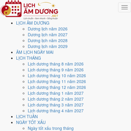
Togg
navig
LỊCH ÂM DƯƠNG
Trang chủ
Dương lịch năm 2026
Lịch năm 2026
Dương lịch năm 2027
Tháng 11/2026
Dương lịch năm 2028
Ngày 5/11/2026 (Quý Mùi)
Dương lịch năm 2029
ÂM LỊCH NGÀY MAI
Xem ngày
5/11/2026
dương
LỊCH THÁNG
Lịch dương tháng 8 năm 2026
lịch - Ngày 27/9 âm lịch
Lịch dương tháng 9 năm 2026
Lịch dương tháng 10 năm 2026
(Quý Mùi) tốt hay xấu?
Lịch dương tháng 11 năm 2026
Lịch dương tháng 12 năm 2026
Lịch dương tháng 1 năm 2027
Ngày 5/11/2026 dương lịch (Thứ Năm) là ngày 27/9/2026 âm lịch
,
Lịch dương tháng 2 năm 2027
tức ngày
Quý Mùi
- Chi khắc Can, Trực Thâu, Sao Tỉnh, nạp âm
Lịch dương tháng 3 năm 2027
Dương Liễu Mộc. Tổng hòa, đây là
Ngày Hung
với điểm trung bình
Lịch dương tháng 4 năm 2027
4.1/10
cho các việc quan trọng. Giờ Hoàng Đạo trong ngày:
Dần,
LỊCH TUẦN
Mão, Tỵ, Thân, Tuất, Hợi
.
NGÀY TỐT XẤU
Ngày Dương
Ngày tốt xấu trong tháng