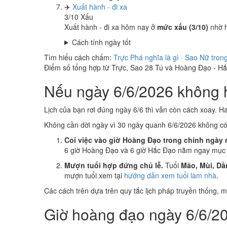
✈️
Xuất hành - đi xa
3
/10
Xấu
Xuất hành - đi xa hôm nay ở
mức xấu (3/10)
nhờ 
Cách tính ngày tốt
Tìm hiểu cách chấm:
Trực Phá nghĩa là gì
·
Sao Nữ tron
Điểm số tổng hợp từ Trực, Sao 28 Tú và Hoàng Đạo - H
Nếu ngày 6/6/2026 không h
Lịch của bạn rơi đúng ngày 6/6 thì vẫn còn cách xoay. H
Không cần dời ngày vì 30 ngày quanh 6/6/2026 không c
Coi việc vào giờ Hoàng Đạo trong chính ngày 
6 giờ Hoàng Đạo và 6 giờ Hắc Đạo nằm ngay mục k
Mượn tuổi hợp đứng chủ lễ.
Tuổi
Mão, Mùi, Dầ
mượn tuổi xem tại
hướng dẫn xem tuổi làm nhà
.
Các cách trên dựa trên quy tắc lịch pháp truyền thống,
Giờ hoàng đạo ngày 6/6/20