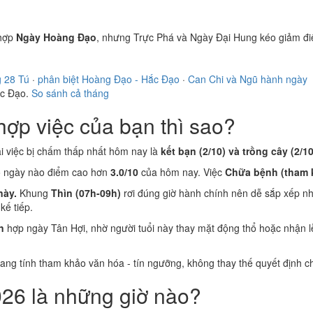
hợp
Ngày Hoàng Đạo
, nhưng Trực Phá và Ngày Đại Hung kéo giảm đ
g 28 Tú
·
phân biệt Hoàng Đạo - Hắc Đạo
·
Can Chi và Ngũ hành ngày
ắc Đạo.
So sánh cả tháng
ợp việc của bạn thì sao?
ai việc bị chấm thấp nhất hôm nay là
kết bạn (2/10) và trồng cây (2/10
ó ngày nào điểm cao hơn
3.0/10
của hôm nay. Việc
Chữa bệnh (tham 
này.
Khung
Thìn (07h-09h)
rơi đúng giờ hành chính nên dễ sắp xếp nh
ế tiếp.
n
hợp ngày Tân Hợi, nhờ người tuổi này thay mặt động thổ hoặc nhận 
 mang tính tham khảo văn hóa - tín ngưỡng, không thay thế quyết định
26 là những giờ nào?