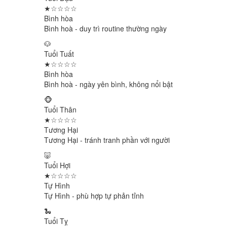
★☆☆☆☆
Bình hòa
Bình hoà - duy trì routine thường ngày
🐶
Tuổi Tuất
★☆☆☆☆
Bình hòa
Bình hoà - ngày yên bình, không nổi bật
🐵
Tuổi Thân
★☆☆☆☆
Tương Hại
Tương Hại - tránh tranh phần với người
🐷
Tuổi Hợi
★☆☆☆☆
Tự Hình
Tự Hình - phù hợp tự phản tỉnh
🐍
Tuổi Tỵ