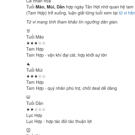
Cá nhân hóa
Tuổi
Mão, Mùi, Dần
hợp ngày Tân Hợi nhờ quan hệ tam hợ
(Tam Hợp) trở xuống, luận giải từng tuổi xem tại
tử vi hằ
Tử vi mang tính tham khảo tín ngưỡng dân gian.
🐰
Tuổi Mão
★★★☆☆
Tam Hợp
Tam Hợp - vận khí đại cát, hợp khởi sự lớn
🐐
Tuổi Mùi
★★★☆☆
Tam Hợp
Tam Hợp - quý nhân phù trợ, chốt deal dễ dàng
🐯
Tuổi Dần
★★☆☆☆
Lục Hợp
Lục Hợp - hợp tác đối tác thuận lợi
🐭