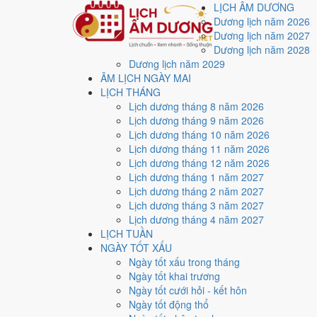
LỊCH ÂM DƯƠNG
Dương lịch năm 2026
Dương lịch năm 2027
Dương lịch năm 2028
Dương lịch năm 2029
Trang chủ
ÂM LỊCH NGÀY MAI
Lịch năm 2026
LỊCH THÁNG
Tháng 6/2026
Lịch dương tháng 8 năm 2026
Ngày 6/6/2026 (Tân Hợi)
Lịch dương tháng 9 năm 2026
Xem ngày
6/6/2026
dươ
Lịch dương tháng 10 năm 2026
Lịch dương tháng 11 năm 2026
Lịch dương tháng 12 năm 2026
Ngày 6/6/2026 dương lịch (Thứ Bảy) là ngày 21/4/202
Lịch dương tháng 1 năm 2027
điểm trung bình
3.0/10
cho các việc quan trọng. Giờ Ho
Lịch dương tháng 2 năm 2027
Lịch dương tháng 3 năm 2027
Ngày Dương
Lịch dương tháng 4 năm 2027
Thứ Bảy
LỊCH TUẦN
Ngày Âm
NGÀY TỐT XẤU
Tháng 6 năm 2026
Ngày tốt xấu trong tháng
6
Ngày tốt khai trương
Tháng 4 âm năm 2026
Ngày tốt cưới hỏi - kết hôn
21
Ngày tốt động thổ