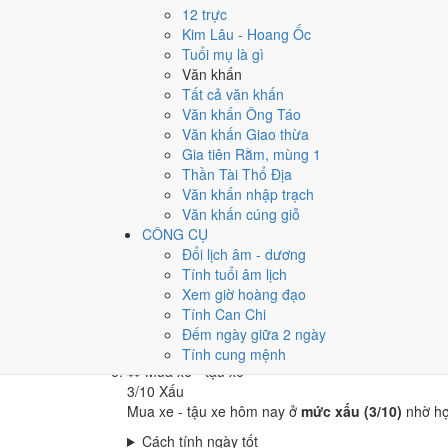
🏪
Khai trương - mở cửa hàng
12 trực
3
/10
Xấu
Kim Lâu - Hoang Ốc
Khai trương - mở cửa hàng hôm nay ở
mức xấu (3
Tuổi mụ là gì
Văn khấn
Cách tính ngày tốt
Tất cả văn khấn
🤝
Ký hợp đồng - giao ước
Văn khấn Ông Táo
3
/10
Xấu
Văn khấn Giao thừa
Ký hợp đồng - giao ước hôm nay ở
mức xấu (3/10
Gia tiên Rằm, mùng 1
Cách tính ngày tốt
Thần Tài Thổ Địa
🏗️
Động thổ - khởi công
Văn khấn nhập trạch
3
/10
Xấu
Văn khấn cúng giỗ
Động thổ - khởi công hôm nay ở
mức xấu (3/10)
n
CÔNG CỤ
Đổi lịch âm - dương
Cách tính ngày tốt
Tính tuổi âm lịch
🏡
Nhập trạch - vào nhà mới
Xem giờ hoàng đạo
3
/10
Xấu
Tính Can Chi
Nhập trạch - vào nhà mới hôm nay ở
mức xấu (3/
Đếm ngày giữa 2 ngày
Cách tính ngày tốt
Tính cung mệnh
🚗
Mua xe - tậu xe
3
/10
Xấu
Mua xe - tậu xe hôm nay ở
mức xấu (3/10)
nhờ h
Cách tính ngày tốt