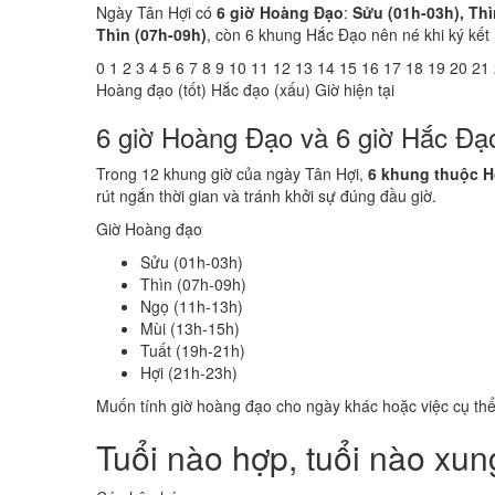
Ngày Tân Hợi có
6 giờ Hoàng Đạo
:
Sửu (01h-03h), Thì
Thìn (07h-09h)
, còn 6 khung Hắc Đạo nên né khi ký kết
0
1
2
3
4
5
6
7
8
9
10
11
12
13
14
15
16
17
18
19
20
21
Hoàng đạo (tốt)
Hắc đạo (xấu)
Giờ hiện tại
6 giờ Hoàng Đạo và 6 giờ Hắc Đạ
Trong 12 khung giờ của ngày Tân Hợi,
6 khung thuộc 
rút ngắn thời gian và tránh khởi sự đúng đầu giờ.
Giờ Hoàng đạo
Sửu (01h-03h)
Thìn (07h-09h)
Ngọ (11h-13h)
Mùi (13h-15h)
Tuất (19h-21h)
Hợi (21h-23h)
Muốn tính giờ hoàng đạo cho ngày khác hoặc việc cụ th
Tuổi nào hợp, tuổi nào xu