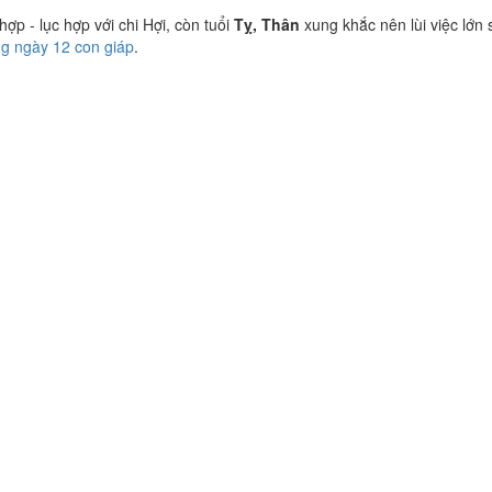
p - lục hợp với chi Hợi, còn tuổi
Tỵ, Thân
xung khắc nên lùi việc lớn 
ng ngày 12 con giáp
.