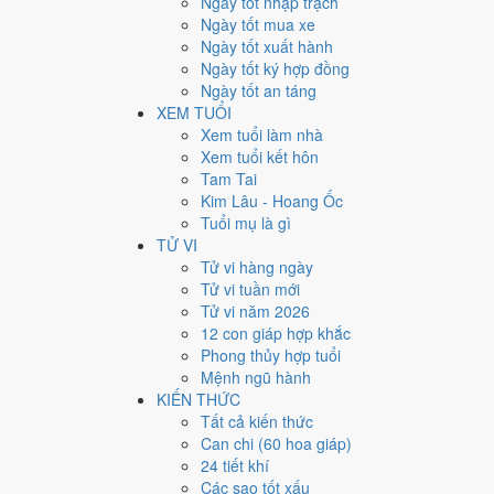
Ngày tốt nhập trạch
Giờ
Ngày tốt mua xe
Mậu Tý
Ngày tốt xuất hành
Ngày 21
Ngày tốt ký hợp đồng
Tân Hợi
Ngày tốt an táng
Tháng 4
XEM TUỔI
Quý Tỵ
Xem tuổi làm nhà
Năm 2026
Xem tuổi kết hôn
Bính Ngọ
Tam Tai
Kim Lâu - Hoang Ốc
Ngày Tân Hợi có Trực
Phá
(ngày phá hoại - đại hung, k
Tuổi mụ là gì
Hung
, tránh hẳn cưới hỏi, khai trương, động thổ.
TỬ VI
Tuổi
Mão, Mùi, Dần
hợp ngày; tuổi
Tỵ
nên thận trọng (L
Tử vi hàng ngày
Tử vi tuần mới
Ngày 6/6/2026 tốt hay xấu 
Tử vi năm 2026
12 con giáp hợp khắc
Ngày 6/6/2026 đạt
3.0/10
trung bình cho 7 việc chính: ca
Phong thủy hợp tuổi
sự) nhưng gặp Sao Bảo Quang (Thiên Đức) hoàng đạo n
Mệnh ngũ hành
KIẾN THỨC
💍
Cưới hỏi - đính hôn
Tất cả kiến thức
3
/10
Xấu
Can chi (60 hoa giáp)
Cưới hỏi - đính hôn hôm nay ở
mức xấu (3/10)
nh
24 tiết khí
Cách tính ngày tốt
Các sao tốt xấu