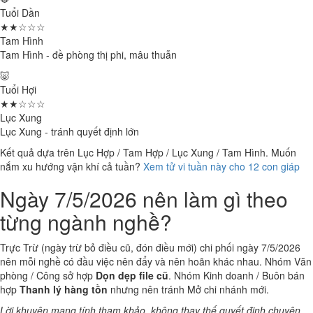
Tuổi Dần
★★☆☆☆
Tam Hình
Tam Hình - đề phòng thị phi, mâu thuẫn
🐷
Tuổi Hợi
★★☆☆☆
Lục Xung
Lục Xung - tránh quyết định lớn
Kết quả dựa trên Lục Hợp / Tam Hợp / Lục Xung / Tam Hình. Muốn
nắm xu hướng vận khí cả tuần?
Xem tử vi tuần này cho 12 con giáp
Ngày 7/5/2026 nên làm gì theo
từng ngành nghề?
Trực Trừ (ngày trừ bỏ điều cũ, đón điều mới) chi phối ngày 7/5/2026
nên mỗi nghề có đầu việc nên đẩy và nên hoãn khác nhau. Nhóm Văn
phòng / Công sở hợp
Dọn dẹp file cũ
. Nhóm Kinh doanh / Buôn bán
hợp
Thanh lý hàng tồn
nhưng nên tránh Mở chi nhánh mới.
Lời khuyên mang tính tham khảo, không thay thế quyết định chuyên