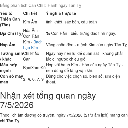
Bảng phân tích Can Chi 5 Hành ngày Tân Tỵ
Yếu tố
Chi tiết
Ý nghĩa thực tế
Thiên Can
Kim
Âm
tinh khiết, sắc bén, cầu toàn
(Tân)
Hỏa
Âm ·
Địa Chi (Tỵ)
🐍 Con Rắn - biểu trưng đặc tính ngày.
Con Rắn
Kim
·
Bạch
Nạp Âm
Vàng chân đèn - mệnh Kim của ngày Tân Tỵ.
Lạp Kim
Tương sinh
Chi khắc
Ngày này nên lùi để quan sát - không phải
/ khắc
Can
lúc đi ngược chiều gió.
Màu hợp
Hợp với hành Kim - Hỏa của ngày Tân Tỵ -
Bạc/Xám
Đỏ
mệnh
nên dùng để tăng vận khí.
Con số may
Dùng cho việc chọn số, biển số, sim điện
2, 4, 6, 7, 9
mắn
thoại.
Nhận xét tổng quan ngày
7/5/2026
Theo lịch âm dương cổ truyền, ngày 7/5/2026 (21/3 âm lịch) mang can
chi
Tân Tỵ
.