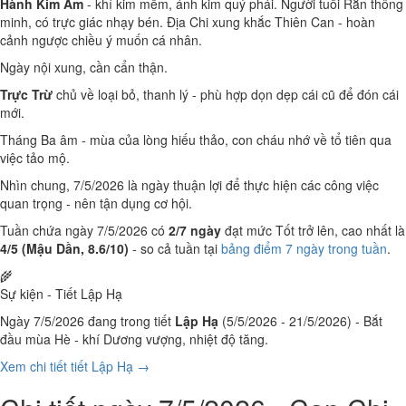
Hành Kim Âm
- khí kim mềm, ánh kim quý phái. Người tuổi Rắn thông
minh, có trực giác nhạy bén. Địa Chi xung khắc Thiên Can - hoàn
cảnh ngược chiều ý muốn cá nhân.
Ngày nội xung, cần cẩn thận.
Trực Trừ
chủ về loại bỏ, thanh lý - phù hợp dọn dẹp cái cũ để đón cái
mới.
Tháng Ba âm - mùa của lòng hiếu thảo, con cháu nhớ về tổ tiên qua
việc tảo mộ.
Nhìn chung, 7/5/2026 là ngày thuận lợi để thực hiện các công việc
quan trọng - nên tận dụng cơ hội.
Tuần chứa ngày 7/5/2026 có
2/7 ngày
đạt mức Tốt trở lên, cao nhất là
4/5 (Mậu Dần, 8.6/10)
- so cả tuần tại
bảng điểm 7 ngày trong tuần
.
🌾
Sự kiện - Tiết Lập Hạ
Ngày 7/5/2026 đang trong tiết
Lập Hạ
(5/5/2026 - 21/5/2026) - Bắt
đầu mùa Hè - khí Dương vượng, nhiệt độ tăng.
Xem chi tiết tiết Lập Hạ →