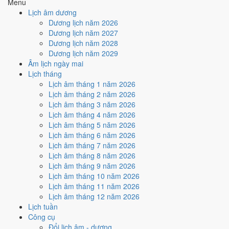
Menu
Cách tính ngày tốt
Lịch âm dương
🏗️
Động thổ - khởi công
Dương lịch năm 2026
6
/10
Tốt
Dương lịch năm 2027
Động thổ - khởi công hôm nay ở
mức tốt (6/10)
nhờ hợp
Ngày
Dương lịch năm 2028
Hoàng Đạo
.
Dương lịch năm 2029
Âm lịch ngày mai
Cách tính ngày tốt
Lịch tháng
🏡
Nhập trạch - vào nhà mới
Lịch âm tháng 1 năm 2026
6
/10
Tốt
Lịch âm tháng 2 năm 2026
Nhập trạch - vào nhà mới hôm nay ở
mức tốt (6/10)
nhờ hợp
Lịch âm tháng 3 năm 2026
Ngày Hoàng Đạo
.
Lịch âm tháng 4 năm 2026
Cách tính ngày tốt
Lịch âm tháng 5 năm 2026
🚗
Mua xe - tậu xe
Lịch âm tháng 6 năm 2026
6
/10
Tốt
Lịch âm tháng 7 năm 2026
Mua xe - tậu xe hôm nay ở
mức tốt (6/10)
nhờ hợp
Ngày
Lịch âm tháng 8 năm 2026
Hoàng Đạo
.
Lịch âm tháng 9 năm 2026
Lịch âm tháng 10 năm 2026
Cách tính ngày tốt
Lịch âm tháng 11 năm 2026
✈️
Xuất hành - đi xa
Lịch âm tháng 12 năm 2026
6
/10
Tốt
Lịch tuần
Xuất hành - đi xa hôm nay ở
mức tốt (6/10)
nhờ hợp
Ngày
Công cụ
Hoàng Đạo
.
Đổi lịch âm - dương