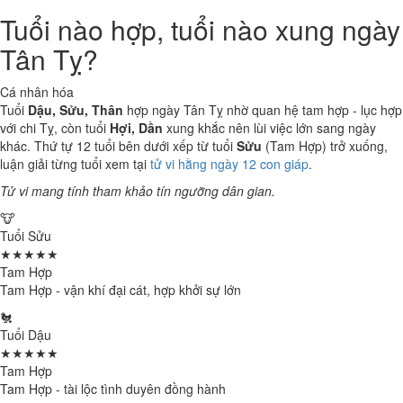
Tuổi nào hợp, tuổi nào xung ngày
Tân Tỵ?
Cá nhân hóa
Tuổi
Dậu, Sửu, Thân
hợp ngày Tân Tỵ nhờ quan hệ tam hợp - lục hợp
với chi Tỵ, còn tuổi
Hợi, Dần
xung khắc nên lùi việc lớn sang ngày
khác. Thứ tự 12 tuổi bên dưới xếp từ tuổi
Sửu
(Tam Hợp) trở xuống,
luận giải từng tuổi xem tại
tử vi hằng ngày 12 con giáp
.
Tử vi mang tính tham khảo tín ngưỡng dân gian.
🐮
Tuổi Sửu
★★★★★
Tam Hợp
Tam Hợp - vận khí đại cát, hợp khởi sự lớn
🐔
Tuổi Dậu
★★★★★
Tam Hợp
Tam Hợp - tài lộc tình duyên đồng hành