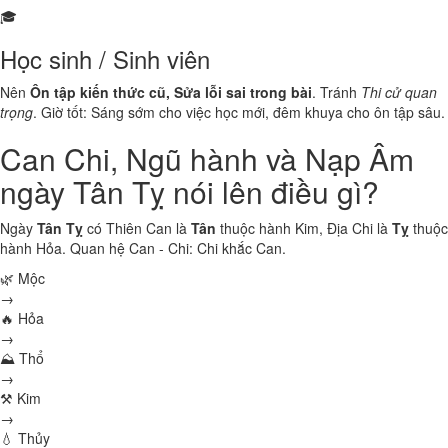
🎓
Học sinh / Sinh viên
Nên
Ôn tập kiến thức cũ, Sửa lỗi sai trong bài
. Tránh
Thi cử quan
trọng
. Giờ tốt: Sáng sớm cho việc học mới, đêm khuya cho ôn tập sâu.
Can Chi, Ngũ hành và Nạp Âm
ngày Tân Tỵ nói lên điều gì?
Ngày
Tân Tỵ
có Thiên Can là
Tân
thuộc hành
Kim
, Địa Chi là
Tỵ
thuộc
hành
Hỏa
. Quan hệ Can - Chi:
Chi khắc Can
.
🌿 Mộc
→
🔥 Hỏa
→
⛰ Thổ
→
⚒ Kim
→
💧 Thủy