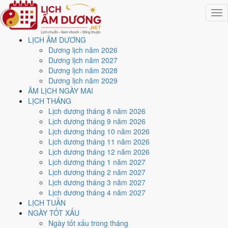
Togg
navig
LỊCH ÂM DƯƠNG
Trang chủ
Dương lịch năm 2026
Lịch năm 2026
Dương lịch năm 2027
Tháng 5/2026
Dương lịch năm 2028
Ngày 7/5/2026 (Tân Tỵ)
Dương lịch năm 2029
ÂM LỊCH NGÀY MAI
Xem ngày
7/5/2026
dương
LỊCH THÁNG
Lịch dương tháng 8 năm 2026
lịch - Ngày 21/3 âm lịch
Lịch dương tháng 9 năm 2026
Lịch dương tháng 10 năm 2026
(Tân Tỵ) tốt hay xấu?
Lịch dương tháng 11 năm 2026
Lịch dương tháng 12 năm 2026
Lịch dương tháng 1 năm 2027
Ngày 7/5/2026 dương lịch (Thứ Năm) là ngày 21/3/2026 âm lịch
,
Lịch dương tháng 2 năm 2027
tức ngày
Tân Tỵ
- Chi khắc Can, Trực Trừ, Sao Đẩu, nạp âm Bạch
Lịch dương tháng 3 năm 2027
Lạp Kim. Tổng hòa, đây là
Ngày Bình Hòa
với điểm trung bình
5.7/10
Lịch dương tháng 4 năm 2027
cho các việc quan trọng. Giờ Hoàng Đạo trong ngày:
Sửu, Thìn, Ngọ,
LỊCH TUẦN
Mùi, Tuất, Hợi
.
NGÀY TỐT XẤU
Ngày Dương
Ngày tốt xấu trong tháng