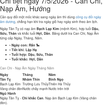
Chi tiết ngày 7/5/2026 - Can Chi,
Nạp Âm, Hướng
Cần quy đổi một mốc khác sang ngày âm thì dùng
công cụ đổi ngày
âm dương
, chẳng hạn khi tra ngày giỗ hay ngày sinh theo âm lịch.
Ngày Tân Tỵ có nạp âm
Bạch Lạp Kim
(mệnh Kim), hợp tuổi
Dậu,
Sửu, Thân
và khắc tuổi
Hợi, Dần
. Bảng dưới tra Can Chi, Nạp Âm
từng cấp Ngày, Tháng, Năm.
•
Ngày con:
Rắn 🐍
•
Tiết khí:
Lập Hạ
•
Tuổi hợp:
Dậu, Sửu, Thân
•
Tuổi khắc:
Hợi, Dần
Can Chi - Nạp Âm Ngày Tháng Năm
Ngày
Tháng
Năm
Tân Tỵ
Nhâm Thìn
Bính Ngọ
Bạch Lạp Kim
Trường Lưu Thủy
Thiên Hà Thủy
Vàng chân đèn
Nước chảy mạnh
Nước trên trời
Ngũ Hành
Ngày Tân Tỵ -
Chi khắc Can
. Nạp âm Bạch Lạp Kim (Vàng chân
đèn).