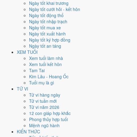
Thứ Năm
Ngày tốt khai trương
Ngày Âm
Ngày tốt cưới hỏi - kết hôn
Tháng 5 năm 2026
Ngày tốt động thổ
7
Ngày tốt nhập trạch
Tháng 3 âm năm 2026
Ngày tốt mua xe
21
Ngày tốt xuất hành
Tiết Lập Hạ
Ngày tốt ký hợp đồng
Giờ
Ngày tốt an táng
Mậu Tý
XEM TUỔI
Ngày 21
Xem tuổi làm nhà
Tân Tỵ
Xem tuổi kết hôn
Tháng 3
Tam Tai
Nhâm Thìn
Kim Lâu - Hoang Ốc
Năm 2026
Tuổi mụ là gì
Bính Ngọ
TỬ VI
Tử vi hàng ngày
Ngày Tân Tỵ có Trực
Trừ
(ngày trừ bỏ điều cũ, đón điều mới) và gặp
Tử vi tuần mới
Sao
Minh Đường hoàng đạo
. Điểm trung bình 7 việc chính
5.7/10
Tử vi năm 2026
nên đây là
Ngày Bình Hòa
, phù hợp với công việc thường ngày.
12 con giáp hợp khắc
Phong thủy hợp tuổi
Tuổi
Dậu, Sửu, Thân
hợp ngày; tuổi
Hợi
nên thận trọng (Lục Xung).
Mệnh ngũ hành
Ngày 7/5/2026 tốt hay xấu cho
KIẾN THỨC