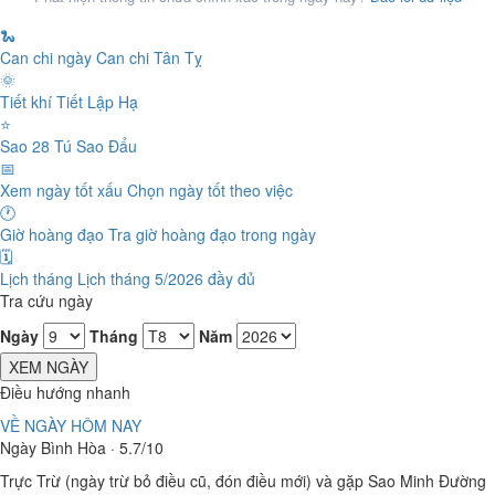
🐍
Can chi ngày
Can chi Tân Tỵ
🌞
Tiết khí
Tiết Lập Hạ
⭐
Sao 28 Tú
Sao Đẩu
📅
Xem ngày tốt xấu
Chọn ngày tốt theo việc
🕐
Giờ hoàng đạo
Tra giờ hoàng đạo trong ngày
🗓️
Lịch tháng
Lịch tháng 5/2026 đầy đủ
Tra cứu ngày
Ngày
Tháng
Năm
XEM NGÀY
Điều hướng nhanh
VỀ NGÀY HÔM NAY
Ngày Bình Hòa · 5.7/10
Trực Trừ (ngày trừ bỏ điều cũ, đón điều mới) và gặp Sao Minh Đường