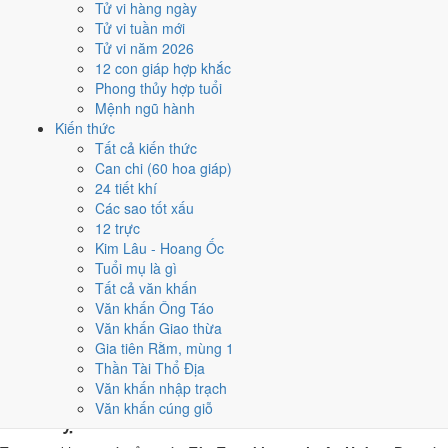
Tử vi hàng ngày
Tân Tỵ, nhờ người tuổi này thay mặt động thổ hoặc nhận lễ giúp
Tử vi tuần mới
giảm phần xung của gia chủ. Cách chọn người mượn tuổi xem
Tử vi năm 2026
tại
hướng dẫn xem tuổi làm nhà
.
12 con giáp hợp khắc
Các cách trên dựa trên quy tắc lịch pháp truyền thống, mang tính
Phong thủy hợp tuổi
tham khảo văn hóa - tín ngưỡng, không thay thế quyết định chuyên
Mệnh ngũ hành
môn của bạn.
Kiến thức
Tất cả kiến thức
Giờ hoàng đạo ngày 7/5/2026 là
Can chi (60 hoa giáp)
24 tiết khí
những giờ nào?
Các sao tốt xấu
12 trực
Ngày Tân Tỵ có
6 giờ Hoàng Đạo
:
Sửu (01h-03h), Thìn (07h-09h),
Kim Lâu - Hoang Ốc
Ngọ (11h-13h), Mùi (13h-15h), Tuất (19h-21h), Hợi (21h-23h)
.
Tuổi mụ là gì
Khung dễ sắp xếp nhất trong giờ hành chính là
Thìn (07h-09h)
, còn 6
Tất cả văn khấn
khung Hắc Đạo nên né khi ký kết hoặc xuất hành.
Văn khấn Ông Táo
Văn khấn Giao thừa
0
1
2
3
4
5
6
7
8
9
10
11
12
13
14
15
16
17
18
19
20
21
22
23
Gia tiên Rằm, mùng 1
Hoàng đạo (tốt)
Hắc đạo (xấu)
Giờ hiện tại
Thần Tài Thổ Địa
6 giờ Hoàng Đạo và 6 giờ Hắc Đạo ngày
Văn khấn nhập trạch
Văn khấn cúng giỗ
Tân Tỵ