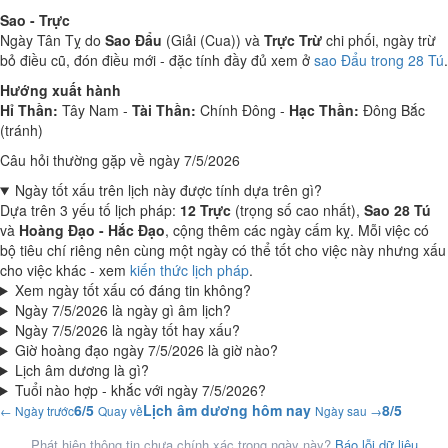
Sao - Trực
Ngày Tân Tỵ do
Sao Đẩu
(Giải (Cua)) và
Trực Trừ
chi phối, ngày trừ
bỏ điều cũ, đón điều mới - đặc tính đầy đủ xem ở
sao Đẩu trong 28 Tú
.
Hướng xuất hành
Hỉ Thần:
Tây Nam -
Tài Thần:
Chính Đông -
Hạc Thần:
Đông Bắc
(tránh)
Câu hỏi thường gặp về ngày 7/5/2026
Ngày tốt xấu trên lịch này được tính dựa trên gì?
Dựa trên 3 yếu tố lịch pháp:
12 Trực
(trọng số cao nhất),
Sao 28 Tú
và
Hoàng Đạo - Hắc Đạo
, cộng thêm các ngày cấm kỵ. Mỗi việc có
bộ tiêu chí riêng nên cùng một ngày có thể tốt cho việc này nhưng xấu
cho việc khác - xem
kiến thức lịch pháp
.
Xem ngày tốt xấu có đáng tin không?
Ngày 7/5/2026 là ngày gì âm lịch?
Ngày 7/5/2026 là ngày tốt hay xấu?
Giờ hoàng đạo ngày 7/5/2026 là giờ nào?
Lịch âm dương là gì?
Tuổi nào hợp - khắc với ngày 7/5/2026?
6/5
Lịch âm dương hôm nay
8/5
← Ngày trước
Quay về
Ngày sau →
Phát hiện thông tin chưa chính xác trong ngày này?
Báo lỗi dữ liệu