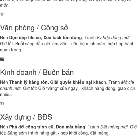
môn.
👔
Văn phòng / Công sở
Nên
Dọn dẹp file cũ, Xoá task tồn đọng
. Tránh
Ký hợp đồng mới
.
Giờ tốt: Buổi sáng đầu giờ làm việc - não bộ minh mẫn, hợp họp hành
quan trọng.
🏪
Kinh doanh / Buôn bán
Nên
Thanh lý hàng tồn, Giải quyết khiếu nại khách
. Tránh
Mở chi
nhánh mới
. Giờ tốt: Giờ "vàng" của ngày - khách hàng đông, giao dịch
nhiều.
🏗️
Xây dựng / BĐS
Nên
Phá dỡ công trình cũ, Dọn mặt bằng
. Tránh
Đặt móng mới
. Giờ
tốt: Sáng sớm tránh nắng gắt - hợp khởi công, đặt móng.