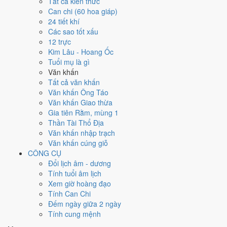
Tất cả kiến thức
việc gì?
Can chi (60 hoa giáp)
24 tiết khí
Các sao tốt xấu
Ngày 7/5/2026 đạt
5.7/10
trung bình cho 7 việc chính: cao nhất là
12 trực
Cúng tế - lễ chùa (9/10)
, thấp nhất là
Khai trương - mở cửa hàng
Kim Lâu - Hoang Ốc
(4/10)
. Trực Trừ (ngày trừ bỏ điều cũ, đón điều mới) và gặp Sao Minh
Tuổi mụ là gì
Đường hoàng đạo nên điểm từng việc chênh nhau như bảng dưới.
Văn khấn
💍
Cưới hỏi - đính hôn
Tất cả văn khấn
6
/10
Tốt
Văn khấn Ông Táo
Cưới hỏi - đính hôn hôm nay ở
mức tốt (6/10)
nhờ hợp
Ngày
Văn khấn Giao thừa
Hoàng Đạo
.
Gia tiên Rằm, mùng 1
Thần Tài Thổ Địa
Cách tính ngày tốt
Văn khấn nhập trạch
🏪
Khai trương - mở cửa hàng
Văn khấn cúng giỗ
4
/10
Trung bình
CÔNG CỤ
Khai trương - mở cửa hàng hôm nay ở
mức trung bình (4/10)
Đổi lịch âm - dương
nhờ hợp
Ngày Hoàng Đạo
, nhưng Trực Trừ kéo giảm điểm.
Tính tuổi âm lịch
Cách tính ngày tốt
Xem giờ hoàng đạo
🤝
Ký hợp đồng - giao ước
Tính Can Chi
6
/10
Tốt
Đếm ngày giữa 2 ngày
Ký hợp đồng - giao ước hôm nay ở
mức tốt (6/10)
nhờ hợp
Tính cung mệnh
Ngày Hoàng Đạo
.