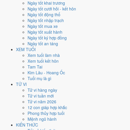
Thứ Sáu
Ngày tốt khai trương
Ngày Âm
Ngày tốt cưới hỏi - kết hôn
Tháng 8 năm 2026
Ngày tốt động thổ
7
Ngày tốt nhập trạch
Tháng 6 âm năm 2026
Ngày tốt mua xe
25
Ngày tốt xuất hành
Tiết Lập Thu
Ngày tốt ký hợp đồng
Giờ
Ngày tốt an táng
Nhâm Tý
XEM TUỔI
Ngày 25
Xem tuổi làm nhà
Quý Sửu
Xem tuổi kết hôn
Tháng 6
Tam Tai
Ất Mùi
Kim Lâu - Hoang Ốc
Năm 2026
Tuổi mụ là gì
Bính Ngọ
TỬ VI
Tử vi hàng ngày
Ngày Quý Sửu có Trực
Phá
(ngày phá hoại - đại hung, kỵ trăm sự) và
Tử vi tuần mới
gặp Sao
Chu Tước hắc đạo
. Điểm trung bình 7 việc chính chỉ
2.1/10
Tử vi năm 2026
nên đây là
Ngày Đại Hung
, tránh hẳn cưới hỏi, khai trương, động thổ.
12 con giáp hợp khắc
Phong thủy hợp tuổi
Tuổi
Tỵ, Dậu, Tý
hợp ngày; tuổi
Mùi
nên thận trọng (Lục Xung).
Mệnh ngũ hành
Ngày 7/8/2026 chỉ đạt
2.1/10
cho việc trọng đại. Có
2 ngày gần đây
KIẾN THỨC
tốt hơn
để thay thế, xem mục xử lý bên dưới.