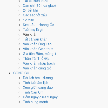
Tất cả kiến thức
Can chi (60 hoa giáp)
Ngày 7/8/2026 tốt hay xấu cho
24 tiết khí
Các sao tốt xấu
việc gì?
12 trực
Kim Lâu - Hoang Ốc
Ngày 7/8/2026 đạt
2.1/10
trung bình cho 7 việc chính: cao nhất là
Giải
Tuổi mụ là gì
trừ - tẩy uế (5/10)
, thấp nhất là
Học hành - thi cử (2/10)
. Trực Phá
Văn khấn
(ngày phá hoại - đại hung, kỵ trăm sự) và gặp Sao Chu Tước hắc đạo
Tất cả văn khấn
nên điểm từng việc chênh nhau như bảng dưới.
Văn khấn Ông Táo
Văn khấn Giao thừa
💍
Cưới hỏi - đính hôn
Gia tiên Rằm, mùng 1
3
/10
Xấu
Thần Tài Thổ Địa
Cưới hỏi - đính hôn hôm nay ở
mức xấu (3/10)
nhờ hợp
Sao
Văn khấn nhập trạch
Lâu
, nhưng Trực Phá, Ngày Hắc Đạo và Ngày Đại Hung kéo
Văn khấn cúng giỗ
giảm điểm.
CÔNG CỤ
Cách tính ngày tốt
Đổi lịch âm - dương
🏪
Khai trương - mở cửa hàng
Tính tuổi âm lịch
2
/10
Xấu
Xem giờ hoàng đạo
Khai trương - mở cửa hàng hôm nay ở
mức xấu (2/10)
do
Trực
Tính Can Chi
Phá, Ngày Hắc Đạo và Ngày Đại Hung
gây bất lợi.
Đếm ngày giữa 2 ngày
Tính cung mệnh
Cách tính ngày tốt
🤝
Ký hợp đồng - giao ước