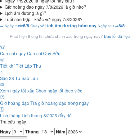
Ngày 7/8/2026 là ngày tốt hay xấu?
Giờ hoàng đạo ngày 7/8/2026 là giờ nào?
Lịch âm dương là gì?
Tuổi nào hợp - khắc với ngày 7/8/2026?
6/8
Lịch âm dương hôm nay
8/8
← Ngày trước
Quay về
Ngày sau →
Phát hiện thông tin chưa chính xác trong ngày này?
Báo lỗi dữ liệu
🐮
Can chi ngày
Can chi Quý Sửu
🌞
Tiết khí
Tiết Lập Thu
⭐
Sao 28 Tú
Sao Lâu
📅
Xem ngày tốt xấu
Chọn ngày tốt theo việc
🕐
Giờ hoàng đạo
Tra giờ hoàng đạo trong ngày
🗓️
Lịch tháng
Lịch tháng 8/2026 đầy đủ
Tra cứu ngày
Ngày
Tháng
Năm