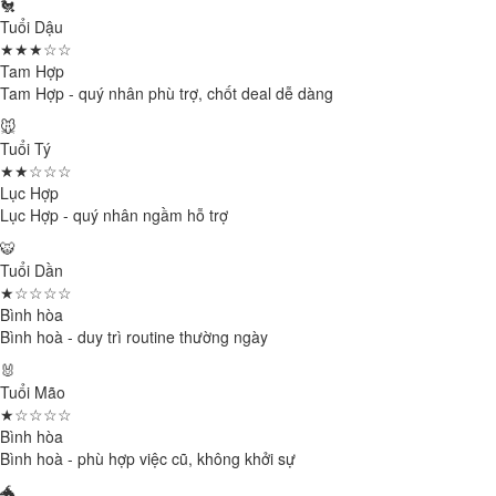
🐔
Tuổi Dậu
★★★☆☆
Tam Hợp
Tam Hợp - quý nhân phù trợ, chốt deal dễ dàng
🐭
Tuổi Tý
★★☆☆☆
Lục Hợp
Lục Hợp - quý nhân ngầm hỗ trợ
🐯
Tuổi Dần
★☆☆☆☆
Bình hòa
Bình hoà - duy trì routine thường ngày
🐰
Tuổi Mão
★☆☆☆☆
Bình hòa
Bình hoà - phù hợp việc cũ, không khởi sự
🐲