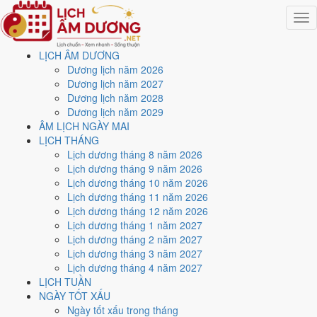
Togg
navig
LỊCH ÂM DƯƠNG
Trang chủ
Dương lịch năm 2026
Lịch năm 2026
Dương lịch năm 2027
Tháng 8/2026
Dương lịch năm 2028
Ngày 7/8/2026 (Quý Sửu)
Dương lịch năm 2029
ÂM LỊCH NGÀY MAI
Xem ngày
7/8/2026
dương
LỊCH THÁNG
Lịch dương tháng 8 năm 2026
lịch - Ngày 25/6 âm lịch
Lịch dương tháng 9 năm 2026
Lịch dương tháng 10 năm 2026
(Quý Sửu) tốt hay xấu?
Lịch dương tháng 11 năm 2026
Lịch dương tháng 12 năm 2026
Lịch dương tháng 1 năm 2027
Ngày 7/8/2026 dương lịch (Thứ Sáu) là ngày 25/6/2026 âm lịch
,
Lịch dương tháng 2 năm 2027
tức ngày
Quý Sửu
- Chi khắc Can, Trực Phá, Sao Lâu, nạp âm Tang
Lịch dương tháng 3 năm 2027
Đố Mộc. Tổng hòa, đây là
Ngày Đại Hung
với điểm trung bình
2.1/10
Lịch dương tháng 4 năm 2027
cho các việc quan trọng. Giờ Hoàng Đạo trong ngày:
Dần, Mão, Tỵ,
LỊCH TUẦN
Thân, Tuất, Hợi
.
NGÀY TỐT XẤU
Ngày Dương
Ngày tốt xấu trong tháng