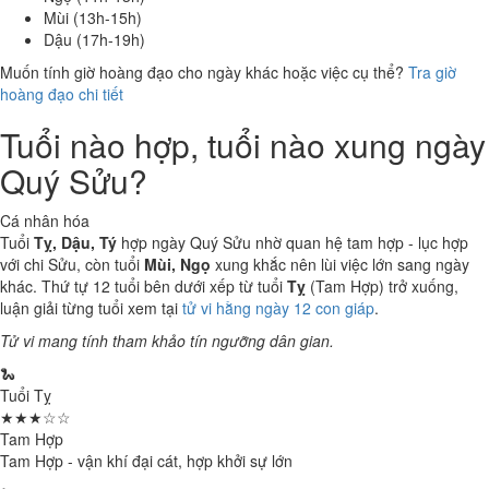
Mùi (13h-15h)
Dậu (17h-19h)
Muốn tính giờ hoàng đạo cho ngày khác hoặc việc cụ thể?
Tra giờ
hoàng đạo chi tiết
Tuổi nào hợp, tuổi nào xung ngày
Quý Sửu?
Cá nhân hóa
Tuổi
Tỵ, Dậu, Tý
hợp ngày Quý Sửu nhờ quan hệ tam hợp - lục hợp
với chi Sửu, còn tuổi
Mùi, Ngọ
xung khắc nên lùi việc lớn sang ngày
khác. Thứ tự 12 tuổi bên dưới xếp từ tuổi
Tỵ
(Tam Hợp) trở xuống,
luận giải từng tuổi xem tại
tử vi hằng ngày 12 con giáp
.
Tử vi mang tính tham khảo tín ngưỡng dân gian.
🐍
Tuổi Tỵ
★★★☆☆
Tam Hợp
Tam Hợp - vận khí đại cát, hợp khởi sự lớn