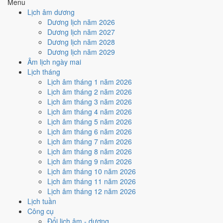
Menu
2
/10
Xấu
Lịch âm dương
Ký hợp đồng - giao ước hôm nay ở
mức xấu (2/10)
do
Trực
Dương lịch năm 2026
Phá, Ngày Hắc Đạo và Ngày Đại Hung
gây bất lợi.
Dương lịch năm 2027
Dương lịch năm 2028
Cách tính ngày tốt
Dương lịch năm 2029
🏗️
Động thổ - khởi công
Âm lịch ngày mai
2
/10
Xấu
Lịch tháng
Động thổ - khởi công hôm nay ở
mức xấu (2/10)
do
Trực Phá,
Lịch âm tháng 1 năm 2026
Ngày Hắc Đạo và Ngày Đại Hung
gây bất lợi.
Lịch âm tháng 2 năm 2026
Cách tính ngày tốt
Lịch âm tháng 3 năm 2026
🏡
Nhập trạch - vào nhà mới
Lịch âm tháng 4 năm 2026
2
/10
Xấu
Lịch âm tháng 5 năm 2026
Nhập trạch - vào nhà mới hôm nay ở
mức xấu (2/10)
do
Trực
Lịch âm tháng 6 năm 2026
Phá, Ngày Hắc Đạo và Ngày Đại Hung
gây bất lợi.
Lịch âm tháng 7 năm 2026
Lịch âm tháng 8 năm 2026
Cách tính ngày tốt
Lịch âm tháng 9 năm 2026
🚗
Mua xe - tậu xe
Lịch âm tháng 10 năm 2026
2
/10
Xấu
Lịch âm tháng 11 năm 2026
Mua xe - tậu xe hôm nay ở
mức xấu (2/10)
do
Trực Phá, Ngày
Lịch âm tháng 12 năm 2026
Hắc Đạo và Ngày Đại Hung
gây bất lợi.
Lịch tuần
Cách tính ngày tốt
Công cụ
✈️
Xuất hành - đi xa
Đổi lịch âm - dương