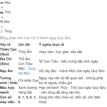
🔥 Hỏa
→
⛰ Thổ
→
⚒ Kim
→
💧 Thủy
Bảng phân tích Can Chi 5 Hành ngày Quý Sửu
Yếu tố
Chi tiết
Ý nghĩa thực tế
Thiên Can
Thủy
Âm
nhạy cảm, trực giác, sâu sắc
(Quý)
Địa Chi
Thổ
Âm ·
🐮 Con Trâu - biểu trưng đặc tính ngày.
(Sửu)
Con Trâu
Mộc
·
Tang
Nạp Âm
Gỗ cây dâu - mệnh Mộc của ngày Quý Sửu.
Đố Mộc
Tương
Ngày này nên lùi để quan sát - không phải
Chi khắc Can
sinh / khắc
lúc đi ngược chiều gió.
Màu hợp
Xanh dương
Hợp với hành Thủy - Thổ của ngày Quý Sửu
mệnh
Vàng đất
- nên dùng để tăng vận khí.
Con số
0, 1, 5, 6, 7,
Dùng cho việc chọn số, biển số, sim điện
may mắn
8
thoại.