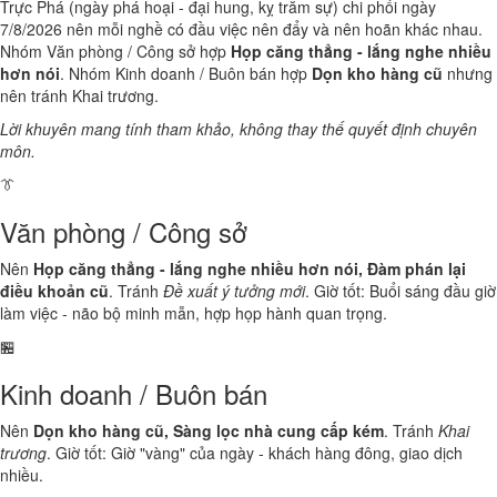
Trực Phá (ngày phá hoại - đại hung, kỵ trăm sự) chi phối ngày
7/8/2026 nên mỗi nghề có đầu việc nên đẩy và nên hoãn khác nhau.
Nhóm Văn phòng / Công sở hợp
Họp căng thẳng - lắng nghe nhiều
hơn nói
. Nhóm Kinh doanh / Buôn bán hợp
Dọn kho hàng cũ
nhưng
nên tránh Khai trương.
Lời khuyên mang tính tham khảo, không thay thế quyết định chuyên
môn.
👔
Văn phòng / Công sở
Nên
Họp căng thẳng - lắng nghe nhiều hơn nói, Đàm phán lại
điều khoản cũ
. Tránh
Đề xuất ý tưởng mới
. Giờ tốt: Buổi sáng đầu giờ
làm việc - não bộ minh mẫn, hợp họp hành quan trọng.
🏪
Kinh doanh / Buôn bán
Nên
Dọn kho hàng cũ, Sàng lọc nhà cung cấp kém
. Tránh
Khai
trương
. Giờ tốt: Giờ "vàng" của ngày - khách hàng đông, giao dịch
nhiều.