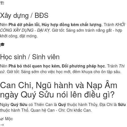
🏗️
Xây dựng / BĐS
Nên
Phá dỡ phần lỗi, Hủy hợp đồng kém chất lượng
. Tránh
KHỞI
CÔNG XÂY DỰNG - ĐẠI KỴ
. Giờ tốt: Sáng sớm tránh nắng gắt - hợp
khởi công, đặt móng.
🎓
Học sinh / Sinh viên
Nên
Phá bỏ thói quen học kém, Đổi phương pháp học
. Tránh
Thi
cử
. Giờ tốt: Sáng sớm cho việc học mới, đêm khuya cho ôn tập sâu.
Can Chi, Ngũ hành và Nạp Âm
ngày Quý Sửu nói lên điều gì?
Ngày
Quý Sửu
có Thiên Can là
Quý
thuộc hành
Thủy
, Địa Chi là
Sửu
thuộc hành
Thổ
. Quan hệ Can - Chi:
Chi khắc Can
.
🌿 Mộc
→