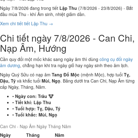
Ngày 7/8/2026 đang trong tiết
Lập Thu
(7/8/2026 - 23/8/2026) - Bắt
đầu mùa Thu - khí Âm sinh, nhiệt giảm dần.
Xem chi tiết tiết Lập Thu →
Chi tiết ngày 7/8/2026 - Can Chi,
Nạp Âm, Hướng
Cần quy đổi một mốc khác sang ngày âm thì dùng
công cụ đổi ngày
âm dương
, chẳng hạn khi tra ngày giỗ hay ngày sinh theo âm lịch.
Ngày Quý Sửu có nạp âm
Tang Đố Mộc
(mệnh Mộc), hợp tuổi
Tỵ,
Dậu, Tý
và khắc tuổi
Mùi, Ngọ
. Bảng dưới tra Can Chi, Nạp Âm từng
cấp Ngày, Tháng, Năm.
•
Ngày con:
Trâu 🐮
•
Tiết khí:
Lập Thu
•
Tuổi hợp:
Tỵ, Dậu, Tý
•
Tuổi khắc:
Mùi, Ngọ
Can Chi - Nạp Âm Ngày Tháng Năm
Ngày
Tháng
Năm