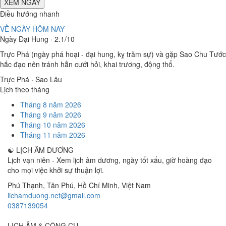
XEM NGÀY
Điều hướng nhanh
VỀ NGÀY HÔM NAY
Ngày Đại Hung · 2.1/10
Trực Phá (ngày phá hoại - đại hung, kỵ trăm sự) và gặp Sao Chu Tước
hắc đạo nên tránh hẳn cưới hỏi, khai trương, động thổ.
Trực Phá · Sao Lâu
Lịch theo tháng
Tháng 8 năm 2026
Tháng 9 năm 2026
Tháng 10 năm 2026
Tháng 11 năm 2026
☯
LỊCH ÂM DƯƠNG
Lịch vạn niên - Xem lịch âm dương, ngày tốt xấu, giờ hoàng đạo
cho mọi việc khởi sự thuận lợi.
Phú Thạnh, Tân Phú
,
Hồ Chí Minh
,
Việt Nam
lichamduong.net@gmail.com
0387139054
LỊCH ÂM & CÔNG CỤ