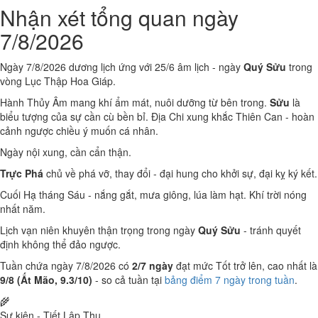
Nhận xét tổng quan ngày
7/8/2026
Ngày 7/8/2026 dương lịch ứng với 25/6 âm lịch - ngày
Quý Sửu
trong
vòng Lục Thập Hoa Giáp.
Hành Thủy Âm mang khí ẩm mát, nuôi dưỡng từ bên trong.
Sửu
là
biểu tượng của sự cần cù bền bỉ. Địa Chi xung khắc Thiên Can - hoàn
cảnh ngược chiều ý muốn cá nhân.
Ngày nội xung, cần cẩn thận.
Trực Phá
chủ về phá vỡ, thay đổi - đại hung cho khởi sự, đại kỵ ký kết.
Cuối Hạ tháng Sáu - nắng gắt, mưa giông, lúa làm hạt. Khí trời nóng
nhất năm.
Lịch vạn niên khuyên thận trọng trong ngày
Quý Sửu
- tránh quyết
định không thể đảo ngược.
Tuần chứa ngày 7/8/2026 có
2/7 ngày
đạt mức Tốt trở lên, cao nhất là
9/8 (Ất Mão, 9.3/10)
- so cả tuần tại
bảng điểm 7 ngày trong tuần
.
🌾
Sự kiện - Tiết Lập Thu