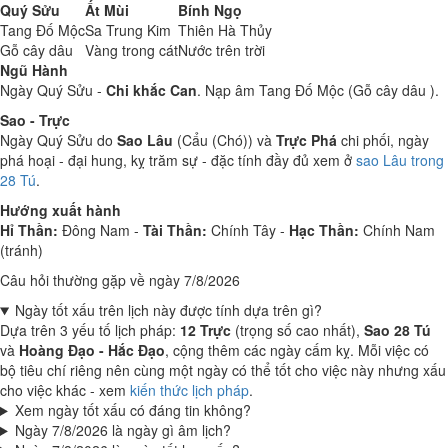
Quý Sửu
Ất Mùi
Bính Ngọ
Tang Đố Mộc
Sa Trung Kim
Thiên Hà Thủy
Gỗ cây dâu
Vàng trong cát
Nước trên trời
Ngũ Hành
Ngày Quý Sửu -
Chi khắc Can
. Nạp âm Tang Đố Mộc (Gỗ cây dâu ).
Sao - Trực
Ngày Quý Sửu do
Sao Lâu
(Cẩu (Chó)) và
Trực Phá
chi phối, ngày
phá hoại - đại hung, kỵ trăm sự - đặc tính đầy đủ xem ở
sao Lâu trong
28 Tú
.
Hướng xuất hành
Hỉ Thần:
Đông Nam -
Tài Thần:
Chính Tây -
Hạc Thần:
Chính Nam
(tránh)
Câu hỏi thường gặp về ngày 7/8/2026
Ngày tốt xấu trên lịch này được tính dựa trên gì?
Dựa trên 3 yếu tố lịch pháp:
12 Trực
(trọng số cao nhất),
Sao 28 Tú
và
Hoàng Đạo - Hắc Đạo
, cộng thêm các ngày cấm kỵ. Mỗi việc có
bộ tiêu chí riêng nên cùng một ngày có thể tốt cho việc này nhưng xấu
cho việc khác - xem
kiến thức lịch pháp
.
Xem ngày tốt xấu có đáng tin không?
Ngày 7/8/2026 là ngày gì âm lịch?