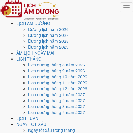
Togg
navig
LỊCH ÂM DƯƠNG
Trang chủ
Dương lịch năm 2026
Lịch năm 1997
Dương lịch năm 2027
Tháng 10/1997
Dương lịch năm 2028
Ngày 8/10/1997 (Quý Mùi)
Dương lịch năm 2029
ÂM LỊCH NGÀY MAI
Xem ngày
8/10/1997
dương
LỊCH THÁNG
Lịch dương tháng 8 năm 2026
lịch - Ngày 8/9 âm lịch (Quý
Lịch dương tháng 9 năm 2026
Lịch dương tháng 10 năm 2026
Mùi) tốt hay xấu?
Lịch dương tháng 11 năm 2026
Lịch dương tháng 12 năm 2026
Lịch dương tháng 1 năm 2027
Ngày 8/10/1997 dương lịch (Thứ Tư) là ngày 8/9/1997 âm lịch
, tức
Lịch dương tháng 2 năm 2027
ngày
Quý Mùi
- Chi khắc Can, Trực Thâu, Sao Bích, nạp âm Dương
Lịch dương tháng 3 năm 2027
Liễu Mộc. Tổng hòa, đây là
Ngày Bình Hòa
với điểm trung bình
Lịch dương tháng 4 năm 2027
5.3/10
cho các việc quan trọng. Giờ Hoàng Đạo trong ngày:
Dần,
LỊCH TUẦN
Mão, Tỵ, Thân, Tuất, Hợi
.
NGÀY TỐT XẤU
Ngày Dương
Ngày tốt xấu trong tháng