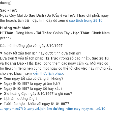
dương).
Sao - Trực
Ngày Quý Mùi do
Sao Bích
(Du (Cầy)) và
Trực Thâu
chi phối, ngày
thu hoạch, tích trữ - đặc tính đầy đủ xem ở
sao Bích trong 28 Tú
.
Hướng xuất hành
Hỉ Thần:
Đông Nam -
Tài Thần:
Chính Tây -
Hạc Thần:
Chính Nam
(tránh)
Câu hỏi thường gặp về ngày 8/10/1997
Ngày tốt xấu trên lịch này được tính dựa trên gì?
Dựa trên 3 yếu tố lịch pháp:
12 Trực
(trọng số cao nhất),
Sao 28 Tú
và
Hoàng Đạo - Hắc Đạo
, cộng thêm các ngày cấm kỵ. Mỗi việc có
bộ tiêu chí riêng nên cùng một ngày có thể tốt cho việc này nhưng xấu
cho việc khác - xem
kiến thức lịch pháp
.
Xem ngày tốt xấu có đáng tin không?
Ngày 8/10/1997 là ngày gì âm lịch?
Ngày 8/10/1997 là ngày tốt hay xấu?
Giờ hoàng đạo ngày 8/10/1997 là giờ nào?
Lịch âm dương là gì?
Tuổi nào hợp - khắc với ngày 8/10/1997?
7/10
Lịch âm dương hôm nay
9/10
← Ngày trước
Quay về
Ngày sau →