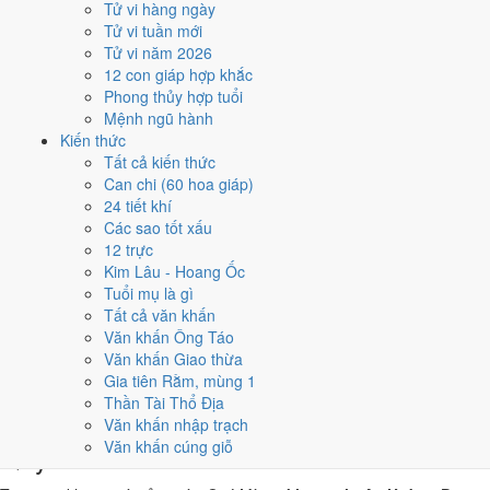
Tử vi hàng ngày
Quý Mùi, nhờ người tuổi này thay mặt động thổ hoặc nhận lễ
Tử vi tuần mới
giúp giảm phần xung của gia chủ. Cách chọn người mượn tuổi
Tử vi năm 2026
xem tại
hướng dẫn xem tuổi làm nhà
.
12 con giáp hợp khắc
Các cách trên dựa trên quy tắc lịch pháp truyền thống, mang tính
Phong thủy hợp tuổi
tham khảo văn hóa - tín ngưỡng, không thay thế quyết định chuyên
Mệnh ngũ hành
môn của bạn.
Kiến thức
Tất cả kiến thức
Giờ hoàng đạo ngày 8/10/1997 là
Can chi (60 hoa giáp)
24 tiết khí
những giờ nào?
Các sao tốt xấu
12 trực
Ngày Quý Mùi có
6 giờ Hoàng Đạo
:
Dần (03h-05h), Mão (05h-07h),
Kim Lâu - Hoang Ốc
Tỵ (09h-11h), Thân (15h-17h), Tuất (19h-21h), Hợi (21h-23h)
.
Tuổi mụ là gì
Khung dễ sắp xếp nhất trong giờ hành chính là
Tỵ (09h-11h)
, còn 6
Tất cả văn khấn
khung Hắc Đạo nên né khi ký kết hoặc xuất hành.
Văn khấn Ông Táo
Văn khấn Giao thừa
0
1
2
3
4
5
6
7
8
9
10
11
12
13
14
15
16
17
18
19
20
21
22
23
Gia tiên Rằm, mùng 1
Hoàng đạo (tốt)
Hắc đạo (xấu)
Giờ hiện tại
Thần Tài Thổ Địa
6 giờ Hoàng Đạo và 6 giờ Hắc Đạo ngày
Văn khấn nhập trạch
Văn khấn cúng giỗ
Quý Mùi