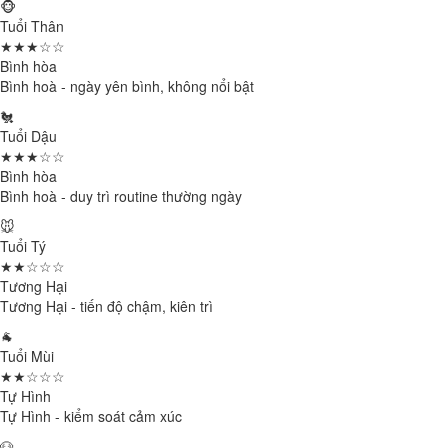
🐵
Tuổi Thân
★★★☆☆
Bình hòa
Bình hoà - ngày yên bình, không nổi bật
🐔
Tuổi Dậu
★★★☆☆
Bình hòa
Bình hoà - duy trì routine thường ngày
🐭
Tuổi Tý
★★☆☆☆
Tương Hại
Tương Hại - tiến độ chậm, kiên trì
🐐
Tuổi Mùi
★★☆☆☆
Tự Hình
Tự Hình - kiểm soát cảm xúc
🐶