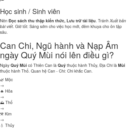
Học sinh / Sinh viên
Nên
Đọc sách thu thập kiến thức, Lưu trữ tài liệu
. Tránh
Xuất bản
bài viết
. Giờ tốt: Sáng sớm cho việc học mới, đêm khuya cho ôn tập
sâu.
Can Chi, Ngũ hành và Nạp Âm
ngày Quý Mùi nói lên điều gì?
Ngày
Quý Mùi
có Thiên Can là
Quý
thuộc hành
Thủy
, Địa Chi là
Mùi
thuộc hành
Thổ
. Quan hệ Can - Chi:
Chi khắc Can
.
🌿 Mộc
→
🔥 Hỏa
→
⛰ Thổ
→
⚒ Kim
→
💧 Thủy