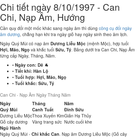
Chi tiết ngày 8/10/1997 - Can
Chi, Nạp Âm, Hướng
Cần quy đổi một mốc khác sang ngày âm thì dùng
công cụ đổi ngày
âm dương
, chẳng hạn khi tra ngày giỗ hay ngày sinh theo âm lịch.
Ngày Quý Mùi có nạp âm
Dương Liễu Mộc
(mệnh Mộc), hợp tuổi
Hợi, Mão, Ngọ
và khắc tuổi
Sửu, Tý
. Bảng dưới tra Can Chi, Nạp Âm
từng cấp Ngày, Tháng, Năm.
•
Ngày con:
Dê 🐐
•
Tiết khí:
Hàn Lộ
•
Tuổi hợp:
Hợi, Mão, Ngọ
•
Tuổi khắc:
Sửu, Tý
Can Chi - Nạp Âm Ngày Tháng Năm
Ngày
Tháng
Năm
Quý Mùi
Canh Tuất
Đinh Sửu
Dương Liễu Mộc
Thoa Xuyến Kim
Giản Hạ Thủy
Gỗ cây dương
Vàng trang sức
Nước cuối khe
Ngũ Hành
Ngày Quý Mùi -
Chi khắc Can
. Nạp âm Dương Liễu Mộc (Gỗ cây