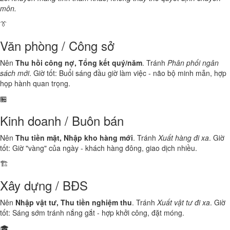
môn.
👔
Văn phòng / Công sở
Nên
Thu hồi công nợ, Tổng kết quý/năm
. Tránh
Phân phối ngân
sách mới
. Giờ tốt: Buổi sáng đầu giờ làm việc - não bộ minh mẫn, hợp
họp hành quan trọng.
🏪
Kinh doanh / Buôn bán
Nên
Thu tiền mặt, Nhập kho hàng mới
. Tránh
Xuất hàng đi xa
. Giờ
tốt: Giờ "vàng" của ngày - khách hàng đông, giao dịch nhiều.
🏗️
Xây dựng / BĐS
Nên
Nhập vật tư, Thu tiền nghiệm thu
. Tránh
Xuất vật tư đi xa
. Giờ
tốt: Sáng sớm tránh nắng gắt - hợp khởi công, đặt móng.
🎓