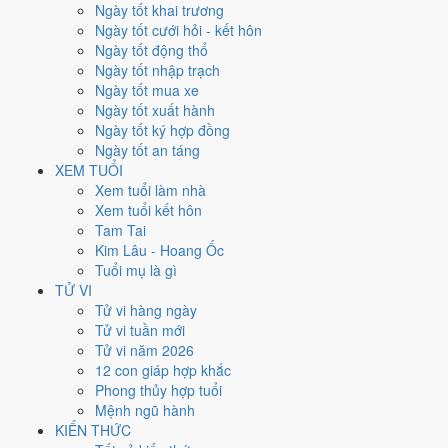
Thứ Tư
Ngày tốt khai trương
Ngày Âm
Ngày tốt cưới hỏi - kết hôn
Tháng 10 năm 1997
Ngày tốt động thổ
8
Ngày tốt nhập trạch
Tháng 9 âm năm 1997
Ngày tốt mua xe
8
Ngày tốt xuất hành
Tiết Hàn Lộ
Ngày tốt ký hợp đồng
Giờ
Ngày tốt an táng
Nhâm Tý
XEM TUỔI
Ngày 8
Xem tuổi làm nhà
Quý Mùi
Xem tuổi kết hôn
Tháng 9
Tam Tai
Canh Tuất
Kim Lâu - Hoang Ốc
Năm 1997
Tuổi mụ là gì
Đinh Sửu
TỬ VI
Tử vi hàng ngày
Ngày Quý Mùi có Trực
Thâu
(ngày thu hoạch, tích trữ) nhưng gặp Sao
Tử vi tuần mới
Chu Tước hắc đạo
. Điểm trung bình 7 việc chính
5.3/10
nên đây là
Tử vi năm 2026
Ngày Bình Hòa
, phù hợp với công việc thường ngày.
12 con giáp hợp khắc
Phong thủy hợp tuổi
Tuổi
Hợi, Mão, Ngọ
hợp ngày; tuổi
Sửu
nên thận trọng (Lục Xung).
Mệnh ngũ hành
Ngày 8/10/1997 tốt hay xấu cho
KIẾN THỨC