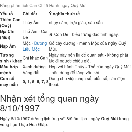
Bảng phân tích Can Chi 5 Hành ngày Quý Mùi
Yếu tố
Chi tiết
Ý nghĩa thực tế
Thiên Can
Thủy
Âm
nhạy cảm, trực giác, sâu sắc
(Quý)
Địa Chi
Thổ
Âm · Con
🐐 Con Dê - biểu trưng đặc tính ngày.
(Mùi)
Dê
Mộc
·
Dương
Gỗ cây dương - mệnh Mộc của ngày Quý
Nạp Âm
Liễu Mộc
Mùi.
Tương
Ngày này nên lùi để quan sát - không phải
Chi khắc Can
sinh / khắc
lúc đi ngược chiều gió.
Màu hợp
Xanh dương
Hợp với hành Thủy - Thổ của ngày Quý Mùi
mệnh
Vàng đất
- nên dùng để tăng vận khí.
Con số
Dùng cho việc chọn số, biển số, sim điện
0, 1, 5, 6, 7, 8
may mắn
thoại.
Nhận xét tổng quan ngày
8/10/1997
Ngày 8/10/1997 dương lịch ứng với 8/9 âm lịch - ngày
Quý Mùi
trong
vòng Lục Thập Hoa Giáp.