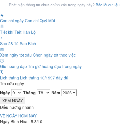
Phát hiện thông tin chưa chính xác trong ngày này?
Báo lỗi dữ liệu
🐐
Can chi ngày
Can chi Quý Mùi
🌞
Tiết khí
Tiết Hàn Lộ
⭐
Sao 28 Tú
Sao Bích
📅
Xem ngày tốt xấu
Chọn ngày tốt theo việc
🕐
Giờ hoàng đạo
Tra giờ hoàng đạo trong ngày
🗓️
Lịch tháng
Lịch tháng 10/1997 đầy đủ
Tra cứu ngày
Ngày
Tháng
Năm
XEM NGÀY
Điều hướng nhanh
VỀ NGÀY HÔM NAY
Ngày Bình Hòa · 5.3/10