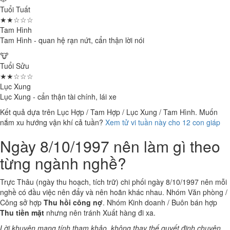
Tuổi Tuất
★★☆☆☆
Tam Hình
Tam Hình - quan hệ rạn nứt, cẩn thận lời nói
🐮
Tuổi Sửu
★★☆☆☆
Lục Xung
Lục Xung - cẩn thận tài chính, lái xe
Kết quả dựa trên Lục Hợp / Tam Hợp / Lục Xung / Tam Hình. Muốn
nắm xu hướng vận khí cả tuần?
Xem tử vi tuần này cho 12 con giáp
Ngày 8/10/1997 nên làm gì theo
từng ngành nghề?
Trực Thâu (ngày thu hoạch, tích trữ) chi phối ngày 8/10/1997 nên mỗi
nghề có đầu việc nên đẩy và nên hoãn khác nhau. Nhóm Văn phòng /
Công sở hợp
Thu hồi công nợ
. Nhóm Kinh doanh / Buôn bán hợp
Thu tiền mặt
nhưng nên tránh Xuất hàng đi xa.
Lời khuyên mang tính tham khảo, không thay thế quyết định chuyên