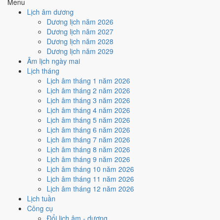
Menu
Cách tính ngày tốt
Lịch âm dương
🏗️
Động thổ - khởi công
Dương lịch năm 2026
5
/10
Trung bình
Dương lịch năm 2027
Động thổ - khởi công hôm nay ở
mức trung bình (5/10)
nhờ
Dương lịch năm 2028
hợp
Sao Bích
, nhưng Ngày Hắc Đạo kéo giảm điểm.
Dương lịch năm 2029
Âm lịch ngày mai
Cách tính ngày tốt
Lịch tháng
🏡
Nhập trạch - vào nhà mới
Lịch âm tháng 1 năm 2026
5
/10
Trung bình
Lịch âm tháng 2 năm 2026
Nhập trạch - vào nhà mới hôm nay ở
mức trung bình (5/10)
Lịch âm tháng 3 năm 2026
nhờ hợp
Sao Bích
, nhưng Ngày Hắc Đạo kéo giảm điểm.
Lịch âm tháng 4 năm 2026
Cách tính ngày tốt
Lịch âm tháng 5 năm 2026
🚗
Mua xe - tậu xe
Lịch âm tháng 6 năm 2026
5
/10
Trung bình
Lịch âm tháng 7 năm 2026
Mua xe - tậu xe hôm nay ở
mức trung bình (5/10)
nhờ hợp
Sao
Lịch âm tháng 8 năm 2026
Bích
, nhưng Ngày Hắc Đạo kéo giảm điểm.
Lịch âm tháng 9 năm 2026
Lịch âm tháng 10 năm 2026
Cách tính ngày tốt
Lịch âm tháng 11 năm 2026
✈️
Xuất hành - đi xa
Lịch âm tháng 12 năm 2026
4
/10
Trung bình
Lịch tuần
Xuất hành - đi xa hôm nay ở
mức trung bình (4/10)
nhờ hợp
Công cụ
Sao Bích
, nhưng Trực Thâu và Ngày Hắc Đạo kéo giảm điểm.
Đổi lịch âm - dương