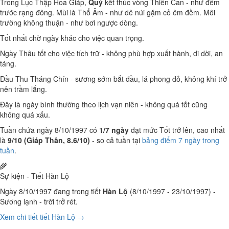
Trong Lục Thập Hoa Giáp,
Quý
kết thúc vòng Thiên Can - như đêm
trước rạng đông. Mùi là Thổ Âm - như dê núi gặm cỏ êm đềm. Môi
trường không thuận - như bơi ngược dòng.
Tốt nhất chờ ngày khác cho việc quan trọng.
Ngày Thâu tốt cho việc tích trữ - không phù hợp xuất hành, di dời, an
táng.
Đầu Thu Tháng Chín - sương sớm bắt đầu, lá phong đỏ, không khí trở
nên trầm lắng.
Đây là ngày bình thường theo lịch vạn niên - không quá tốt cũng
không quá xấu.
Tuần chứa ngày 8/10/1997 có
1/7 ngày
đạt mức Tốt trở lên, cao nhất
là
9/10 (Giáp Thân, 8.6/10)
- so cả tuần tại
bảng điểm 7 ngày trong
tuần
.
🌾
Sự kiện - Tiết Hàn Lộ
Ngày 8/10/1997 đang trong tiết
Hàn Lộ
(8/10/1997 - 23/10/1997) -
Sương lạnh - trời trở rét.
Xem chi tiết tiết Hàn Lộ →