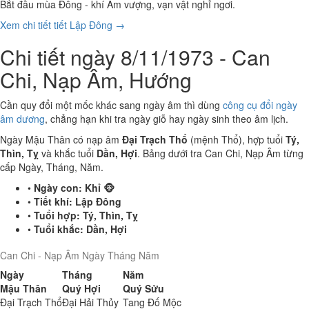
Bắt đầu mùa Đông - khí Âm vượng, vạn vật nghỉ ngơi.
Xem chi tiết tiết Lập Đông →
Chi tiết ngày 8/11/1973 - Can
Chi, Nạp Âm, Hướng
Cần quy đổi một mốc khác sang ngày âm thì dùng
công cụ đổi ngày
âm dương
, chẳng hạn khi tra ngày giỗ hay ngày sinh theo âm lịch.
Ngày Mậu Thân có nạp âm
Đại Trạch Thổ
(mệnh Thổ), hợp tuổi
Tý,
Thìn, Tỵ
và khắc tuổi
Dần, Hợi
. Bảng dưới tra Can Chi, Nạp Âm từng
cấp Ngày, Tháng, Năm.
•
Ngày con:
Khỉ 🐵
•
Tiết khí:
Lập Đông
•
Tuổi hợp:
Tý, Thìn, Tỵ
•
Tuổi khắc:
Dần, Hợi
Can Chi - Nạp Âm Ngày Tháng Năm
Ngày
Tháng
Năm
Mậu Thân
Quý Hợi
Quý Sửu
Đại Trạch Thổ
Đại Hải Thủy
Tang Đố Mộc