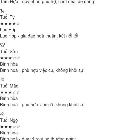
Tam Hợp - quý nhân phù trợ, chốt deal dễ dàng
🐍
Tuổi Tỵ
★★★★☆
Lục Hợp
Lục Hợp - gia đạo hoà thuận, kết nối tốt
🐮
Tuổi Sửu
★★★☆☆
Bình hòa
Bình hoà - phù hợp việc cũ, không khởi sự
🐰
Tuổi Mão
★★★☆☆
Bình hòa
Bình hoà - phù hợp việc cũ, không khởi sự
🐴
Tuổi Ngọ
★★★☆☆
Bình hòa
Bình hoà - duy trì routine thường ngày