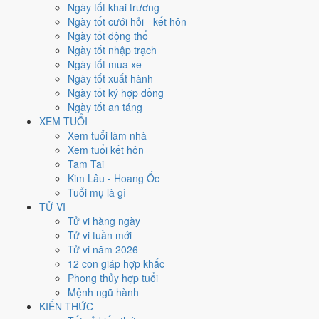
Thứ Năm
Ngày tốt khai trương
Ngày Âm
Ngày tốt cưới hỏi - kết hôn
Tháng 11 năm 1973
Ngày tốt động thổ
8
Ngày tốt nhập trạch
Tháng 10 âm năm 1973
Ngày tốt mua xe
14
Ngày tốt xuất hành
Tiết Lập Đông
Ngày tốt ký hợp đồng
Giờ
Ngày tốt an táng
Nhâm Tý
XEM TUỔI
Ngày 14
Xem tuổi làm nhà
Mậu Thân
Xem tuổi kết hôn
Tháng 10
Tam Tai
Quý Hợi
Kim Lâu - Hoang Ốc
Năm 1973
Tuổi mụ là gì
Quý Sửu
TỬ VI
Tử vi hàng ngày
Ngày Mậu Thân có Trực
Thâu
(ngày thu hoạch, tích trữ) nhưng gặp
Tử vi tuần mới
Sao
Thiên Hình hắc đạo
. Điểm trung bình 7 việc chính chỉ
4.1/10
nên
Tử vi năm 2026
đây là
Ngày Hung
, cần thận trọng với các quyết định lớn khó đảo
12 con giáp hợp khắc
ngược.
Phong thủy hợp tuổi
Mệnh ngũ hành
Tuổi
Tý, Thìn, Tỵ
hợp ngày; tuổi
Dần
nên thận trọng (Lục Xung).
KIẾN THỨC