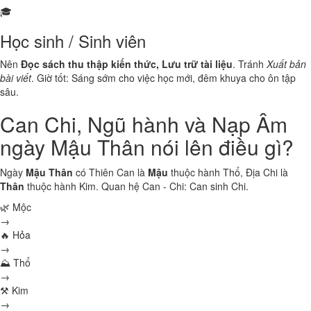
🎓
Học sinh / Sinh viên
Nên
Đọc sách thu thập kiến thức, Lưu trữ tài liệu
. Tránh
Xuất bản
bài viết
. Giờ tốt: Sáng sớm cho việc học mới, đêm khuya cho ôn tập
sâu.
Can Chi, Ngũ hành và Nạp Âm
ngày Mậu Thân nói lên điều gì?
Ngày
Mậu Thân
có Thiên Can là
Mậu
thuộc hành
Thổ
, Địa Chi là
Thân
thuộc hành
Kim
. Quan hệ Can - Chi:
Can sinh Chi
.
🌿 Mộc
→
🔥 Hỏa
→
⛰ Thổ
→
⚒ Kim
→