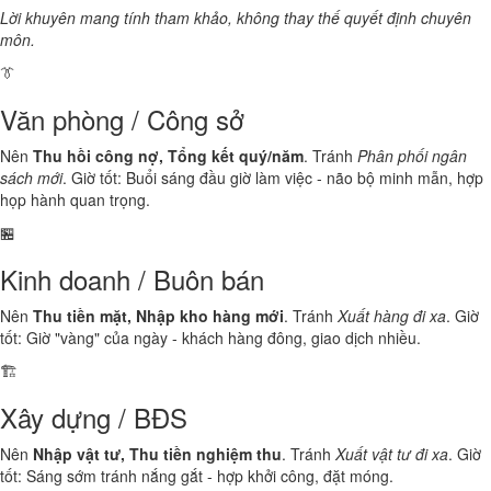
Lời khuyên mang tính tham khảo, không thay thế quyết định chuyên
môn.
👔
Văn phòng / Công sở
Nên
Thu hồi công nợ, Tổng kết quý/năm
. Tránh
Phân phối ngân
sách mới
. Giờ tốt: Buổi sáng đầu giờ làm việc - não bộ minh mẫn, hợp
họp hành quan trọng.
🏪
Kinh doanh / Buôn bán
Nên
Thu tiền mặt, Nhập kho hàng mới
. Tránh
Xuất hàng đi xa
. Giờ
tốt: Giờ "vàng" của ngày - khách hàng đông, giao dịch nhiều.
🏗️
Xây dựng / BĐS
Nên
Nhập vật tư, Thu tiền nghiệm thu
. Tránh
Xuất vật tư đi xa
. Giờ
tốt: Sáng sớm tránh nắng gắt - hợp khởi công, đặt móng.