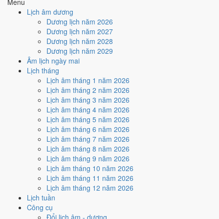
Menu
Thâu
, nhưng Ngày Hắc Đạo kéo giảm điểm.
Lịch âm dương
Cách tính ngày tốt
Dương lịch năm 2026
🏗️
Động thổ - khởi công
Dương lịch năm 2027
4
/10
Trung bình
Dương lịch năm 2028
Động thổ - khởi công hôm nay ở
mức trung bình (4/10)
do
Dương lịch năm 2029
Ngày Hắc Đạo
gây bất lợi.
Âm lịch ngày mai
Lịch tháng
Cách tính ngày tốt
Lịch âm tháng 1 năm 2026
🏡
Nhập trạch - vào nhà mới
Lịch âm tháng 2 năm 2026
4
/10
Trung bình
Lịch âm tháng 3 năm 2026
Nhập trạch - vào nhà mới hôm nay ở
mức trung bình (4/10)
do
Lịch âm tháng 4 năm 2026
Ngày Hắc Đạo
gây bất lợi.
Lịch âm tháng 5 năm 2026
Cách tính ngày tốt
Lịch âm tháng 6 năm 2026
🚗
Mua xe - tậu xe
Lịch âm tháng 7 năm 2026
4
/10
Trung bình
Lịch âm tháng 8 năm 2026
Mua xe - tậu xe hôm nay ở
mức trung bình (4/10)
do
Ngày
Lịch âm tháng 9 năm 2026
Hắc Đạo
gây bất lợi.
Lịch âm tháng 10 năm 2026
Lịch âm tháng 11 năm 2026
Cách tính ngày tốt
Lịch âm tháng 12 năm 2026
✈️
Xuất hành - đi xa
Lịch tuần
3
/10
Xấu
Công cụ
Xuất hành - đi xa hôm nay ở
mức xấu (3/10)
do
Trực Thâu và
Đổi lịch âm - dương
Ngày Hắc Đạo
gây bất lợi.