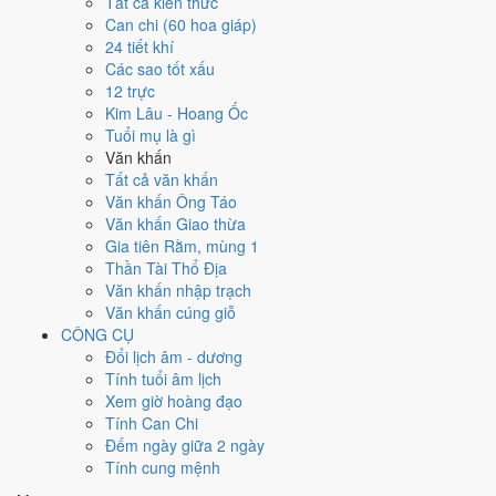
Ngày 8/11/1973 tốt hay xấu cho
Tất cả kiến thức
Can chi (60 hoa giáp)
việc gì?
24 tiết khí
Các sao tốt xấu
12 trực
Ngày 8/11/1973 đạt
4.1/10
trung bình cho 7 việc chính: cao nhất là
Kim Lâu - Hoang Ốc
Mở kho - xuất hàng (8/10)
, thấp nhất là
Di chuyển - dọn nhà (3/10)
.
Tuổi mụ là gì
Trực Thâu (ngày thu hoạch, tích trữ) nhưng gặp Sao Thiên Hình hắc
Văn khấn
đạo nên điểm từng việc chênh nhau như bảng dưới.
Tất cả văn khấn
💍
Cưới hỏi - đính hôn
Văn khấn Ông Táo
4
/10
Trung bình
Văn khấn Giao thừa
Cưới hỏi - đính hôn hôm nay ở
mức trung bình (4/10)
do
Ngày
Gia tiên Rằm, mùng 1
Hắc Đạo
gây bất lợi.
Thần Tài Thổ Địa
Văn khấn nhập trạch
Cách tính ngày tốt
Văn khấn cúng giỗ
🏪
Khai trương - mở cửa hàng
CÔNG CỤ
4
/10
Trung bình
Đổi lịch âm - dương
Khai trương - mở cửa hàng hôm nay ở
mức trung bình (4/10)
Tính tuổi âm lịch
do
Ngày Hắc Đạo
gây bất lợi.
Xem giờ hoàng đạo
Cách tính ngày tốt
Tính Can Chi
🤝
Ký hợp đồng - giao ước
Đếm ngày giữa 2 ngày
6
/10
Tốt
Tính cung mệnh
Ký hợp đồng - giao ước hôm nay ở
mức tốt (6/10)
nhờ hợp
Trực