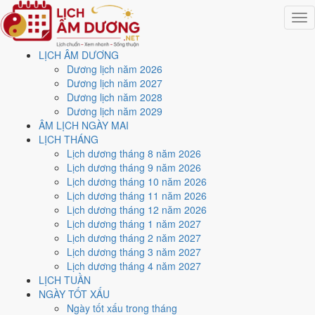
Togg
navig
LỊCH ÂM DƯƠNG
Trang chủ
Dương lịch năm 2026
Lịch năm 1973
Dương lịch năm 2027
Tháng 11/1973
Dương lịch năm 2028
Ngày 8/11/1973 (Mậu Thân)
Dương lịch năm 2029
ÂM LỊCH NGÀY MAI
Xem ngày
8/11/1973
dương
LỊCH THÁNG
Lịch dương tháng 8 năm 2026
lịch - Ngày 14/10 âm lịch
Lịch dương tháng 9 năm 2026
Lịch dương tháng 10 năm 2026
(Mậu Thân) tốt hay xấu?
Lịch dương tháng 11 năm 2026
Lịch dương tháng 12 năm 2026
Lịch dương tháng 1 năm 2027
Ngày 8/11/1973 dương lịch (Thứ Năm) là ngày 14/10/1973 âm lịch
,
Lịch dương tháng 2 năm 2027
tức ngày
Mậu Thân
- Can sinh Chi, Trực Thâu, Sao Khuê, nạp âm Đại
Lịch dương tháng 3 năm 2027
Trạch Thổ. Tổng hòa, đây là
Ngày Hung
với điểm trung bình
4.1/10
Lịch dương tháng 4 năm 2027
cho các việc quan trọng. Giờ Hoàng Đạo trong ngày:
Tý, Sửu, Thìn,
LỊCH TUẦN
Tỵ, Mùi, Tuất
.
NGÀY TỐT XẤU
Ngày Dương
Ngày tốt xấu trong tháng