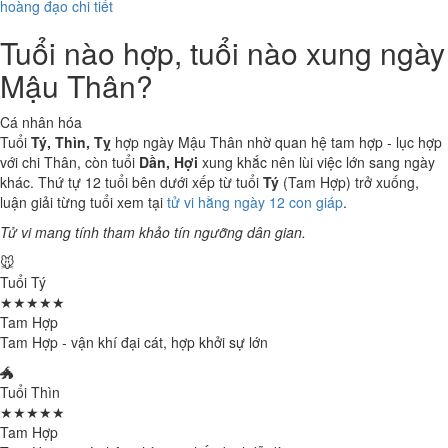
hoàng đạo chi tiết
Tuổi nào hợp, tuổi nào xung ngày
Mậu Thân?
Cá nhân hóa
Tuổi
Tý, Thìn, Tỵ
hợp ngày Mậu Thân nhờ quan hệ tam hợp - lục hợp
với chi Thân, còn tuổi
Dần, Hợi
xung khắc nên lùi việc lớn sang ngày
khác. Thứ tự 12 tuổi bên dưới xếp từ tuổi
Tý
(Tam Hợp) trở xuống,
luận giải từng tuổi xem tại
tử vi hằng ngày 12 con giáp
.
Tử vi mang tính tham khảo tín ngưỡng dân gian.
🐭
Tuổi Tý
★★★★★
Tam Hợp
Tam Hợp - vận khí đại cát, hợp khởi sự lớn
🐲
Tuổi Thìn
★★★★★
Tam Hợp