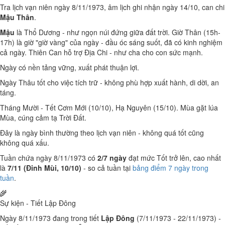
Tra lịch vạn niên ngày 8/11/1973, âm lịch ghi nhận ngày 14/10, can chi
Mậu Thân
.
Mậu
là Thổ Dương - như ngọn núi đứng giữa đất trời. Giờ Thân (15h-
17h) là giờ "giờ vàng" của ngày - đầu óc sáng suốt, đã có kinh nghiệm
cả ngày. Thiên Can hỗ trợ Địa Chi - như cha cho con sức mạnh.
Ngày có nền tảng vững, xuất phát thuận lợi.
Ngày Thâu tốt cho việc tích trữ - không phù hợp xuất hành, di dời, an
táng.
Tháng Mười - Tết Cơm Mới (10/10), Hạ Nguyên (15/10). Mùa gặt lúa
Mùa, cúng cảm tạ Trời Đất.
Đây là ngày bình thường theo lịch vạn niên - không quá tốt cũng
không quá xấu.
Tuần chứa ngày 8/11/1973 có
2/7 ngày
đạt mức Tốt trở lên, cao nhất
là
7/11 (Đinh Mùi, 10/10)
- so cả tuần tại
bảng điểm 7 ngày trong
tuần
.
🌾
Sự kiện - Tiết Lập Đông
Ngày 8/11/1973 đang trong tiết
Lập Đông
(7/11/1973 - 22/11/1973) -