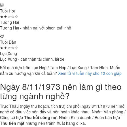
🐷
Tuổi Hợi
★★☆☆☆
Tương Hại
Tương Hại - nhẫn nại với phiền toái nhỏ
🐯
Tuổi Dần
★★☆☆☆
Lục Xung
Lục Xung - cẩn thận tài chính, lái xe
Kết quả dựa trên Lục Hợp / Tam Hợp / Lục Xung / Tam Hình. Muốn
nắm xu hướng vận khí cả tuần?
Xem tử vi tuần này cho 12 con giáp
Ngày 8/11/1973 nên làm gì theo
từng ngành nghề?
Trực Thâu (ngày thu hoạch, tích trữ) chi phối ngày 8/11/1973 nên mỗi
nghề có đầu việc nên đẩy và nên hoãn khác nhau. Nhóm Văn phòng /
Công sở hợp
Thu hồi công nợ
. Nhóm Kinh doanh / Buôn bán hợp
Thu tiền mặt
nhưng nên tránh Xuất hàng đi xa.