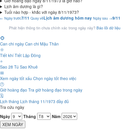
Giờ hoàng đạo ngày 8/11/1973 là giờ nào?
Lịch âm dương là gì?
Tuổi nào hợp - khắc với ngày 8/11/1973?
7/11
Lịch âm dương hôm nay
9/11
← Ngày trước
Quay về
Ngày sau →
Phát hiện thông tin chưa chính xác trong ngày này?
Báo lỗi dữ liệu
🐵
Can chi ngày
Can chi Mậu Thân
🌞
Tiết khí
Tiết Lập Đông
⭐
Sao 28 Tú
Sao Khuê
📅
Xem ngày tốt xấu
Chọn ngày tốt theo việc
🕐
Giờ hoàng đạo
Tra giờ hoàng đạo trong ngày
🗓️
Lịch tháng
Lịch tháng 11/1973 đầy đủ
Tra cứu ngày
Ngày
Tháng
Năm
XEM NGÀY