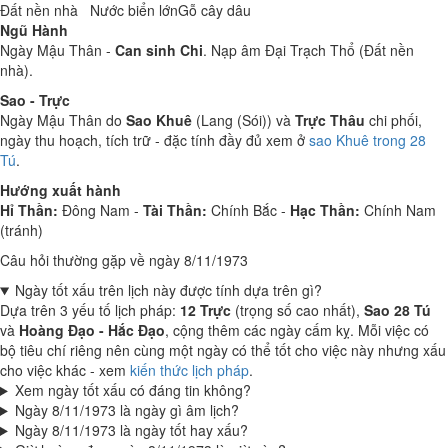
Đất nền nhà
Nước biển lớn
Gỗ cây dâu
Ngũ Hành
Ngày Mậu Thân -
Can sinh Chi
. Nạp âm Đại Trạch Thổ (Đất nền
nhà).
Sao - Trực
Ngày Mậu Thân do
Sao Khuê
(Lang (Sói)) và
Trực Thâu
chi phối,
ngày thu hoạch, tích trữ - đặc tính đầy đủ xem ở
sao Khuê trong 28
Tú
.
Hướng xuất hành
Hỉ Thần:
Đông Nam -
Tài Thần:
Chính Bắc -
Hạc Thần:
Chính Nam
(tránh)
Câu hỏi thường gặp về ngày 8/11/1973
Ngày tốt xấu trên lịch này được tính dựa trên gì?
Dựa trên 3 yếu tố lịch pháp:
12 Trực
(trọng số cao nhất),
Sao 28 Tú
và
Hoàng Đạo - Hắc Đạo
, cộng thêm các ngày cấm kỵ. Mỗi việc có
bộ tiêu chí riêng nên cùng một ngày có thể tốt cho việc này nhưng xấu
cho việc khác - xem
kiến thức lịch pháp
.
Xem ngày tốt xấu có đáng tin không?
Ngày 8/11/1973 là ngày gì âm lịch?
Ngày 8/11/1973 là ngày tốt hay xấu?