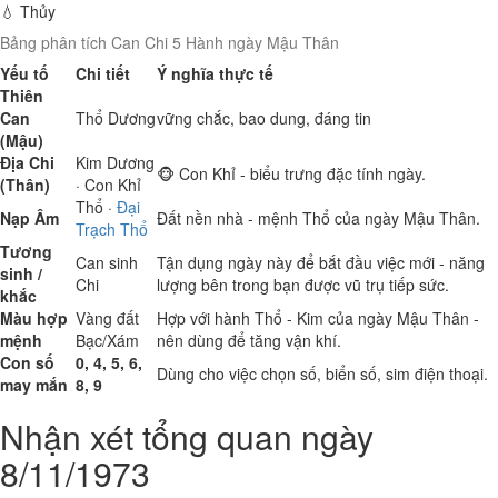
💧 Thủy
Bảng phân tích Can Chi 5 Hành ngày Mậu Thân
Yếu tố
Chi tiết
Ý nghĩa thực tế
Thiên
Can
Thổ
Dương
vững chắc, bao dung, đáng tin
(Mậu)
Địa Chi
Kim
Dương
🐵 Con Khỉ - biểu trưng đặc tính ngày.
(Thân)
· Con Khỉ
Thổ
·
Đại
Nạp Âm
Đất nền nhà - mệnh Thổ của ngày Mậu Thân.
Trạch Thổ
Tương
Can sinh
Tận dụng ngày này để bắt đầu việc mới - năng
sinh /
Chi
lượng bên trong bạn được vũ trụ tiếp sức.
khắc
Màu hợp
Vàng đất
Hợp với hành Thổ - Kim của ngày Mậu Thân -
mệnh
Bạc/Xám
nên dùng để tăng vận khí.
Con số
0, 4, 5, 6,
Dùng cho việc chọn số, biển số, sim điện thoại.
may mắn
8, 9
Nhận xét tổng quan ngày
8/11/1973