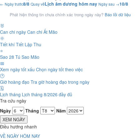
8/8
Lịch âm dương hôm nay
10/8
← Ngày trước
Quay về
Ngày sau →
Phát hiện thông tin chưa chính xác trong ngày này?
Báo lỗi dữ liệu
🐰
Can chi ngày
Can chi Ất Mão
🌞
Tiết khí
Tiết Lập Thu
⭐
Sao 28 Tú
Sao Mão
📅
Xem ngày tốt xấu
Chọn ngày tốt theo việc
🕐
Giờ hoàng đạo
Tra giờ hoàng đạo trong ngày
🗓️
Lịch tháng
Lịch tháng 8/2026 đầy đủ
Tra cứu ngày
Ngày
Tháng
Năm
XEM NGÀY
Điều hướng nhanh
VỀ NGÀY HÔM NAY