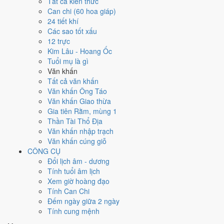
Ngày 9/8/2026 tốt hay xấu cho
Tất cả kiến thức
Can chi (60 hoa giáp)
việc gì?
24 tiết khí
Các sao tốt xấu
12 trực
Ngày 9/8/2026 đạt
9.3/10
trung bình cho 7 việc chính: cao nhất là
Kim Lâu - Hoang Ốc
Cưới hỏi - đính hôn (10/10)
, thấp nhất là
Cắt tóc - tỉa móng (4/10)
.
Tuổi mụ là gì
Trực Thành (ngày thành tựu - đại cát, tốt cho mọi việc) và gặp Sao
Văn khấn
Bảo Quang (Thiên Đức) hoàng đạo nên điểm từng việc chênh nhau
Tất cả văn khấn
như bảng dưới.
Văn khấn Ông Táo
💍
Cưới hỏi - đính hôn
Văn khấn Giao thừa
10
/10
Rất tốt
Gia tiên Rằm, mùng 1
Cưới hỏi - đính hôn hôm nay ở
mức rất tốt (10/10)
nhờ hợp
Thần Tài Thổ Địa
Trực Thành, Sao Mão và Ngày Hoàng Đạo
.
Văn khấn nhập trạch
Văn khấn cúng giỗ
Cách tính ngày tốt
CÔNG CỤ
🏪
Khai trương - mở cửa hàng
Đổi lịch âm - dương
9
/10
Rất tốt
Tính tuổi âm lịch
Khai trương - mở cửa hàng hôm nay ở
mức rất tốt (9/10)
nhờ
Xem giờ hoàng đạo
hợp
Trực Thành và Ngày Hoàng Đạo
.
Tính Can Chi
Cách tính ngày tốt
Đếm ngày giữa 2 ngày
🤝
Ký hợp đồng - giao ước
Tính cung mệnh
9
/10
Rất tốt