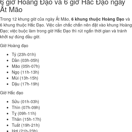
6 giờ Hoàng Đạo và 6 giờ Hắc Đạo ngày
Ất Mão
Trong 12 khung giờ của ngày Ất Mão,
6 khung thuộc Hoàng Đạo
và
6 khung thuộc Hắc Đạo. Việc cần chắc chắn nên đặt vào khung Hoàng
Đạo; việc buộc làm trong giờ Hắc Đạo thì rút ngắn thời gian và tránh
khởi sự đúng đầu giờ.
Giờ Hoàng đạo
Tý (23h-01h)
Dần (03h-05h)
Mão (05h-07h)
Ngọ (11h-13h)
Mùi (13h-15h)
Dậu (17h-19h)
Giờ Hắc đạo
Sửu (01h-03h)
Thìn (07h-09h)
Tỵ (09h-11h)
Thân (15h-17h)
Tuất (19h-21h)
Hợi (21h-23h)