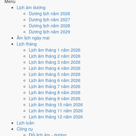
Menu
Ký hợp đồng - giao ước hôm nay ở
mức rất tốt (9/10)
nhờ hợp
Lịch âm dương
Trực Thành và Ngày Hoàng Đạo
.
Dương lịch năm 2026
Cách tính ngày tốt
Dương lịch năm 2027
🏗️
Động thổ - khởi công
Dương lịch năm 2028
9
/10
Rất tốt
Dương lịch năm 2029
Động thổ - khởi công hôm nay ở
mức rất tốt (9/10)
nhờ hợp
Âm lịch ngày mai
Trực Thành và Ngày Hoàng Đạo
.
Lịch tháng
Lịch âm tháng 1 năm 2026
Cách tính ngày tốt
Lịch âm tháng 2 năm 2026
🏡
Nhập trạch - vào nhà mới
Lịch âm tháng 3 năm 2026
10
/10
Rất tốt
Lịch âm tháng 4 năm 2026
Nhập trạch - vào nhà mới hôm nay ở
mức rất tốt (10/10)
nhờ
Lịch âm tháng 5 năm 2026
hợp
Trực Thành, Sao Mão và Ngày Hoàng Đạo
.
Lịch âm tháng 6 năm 2026
Cách tính ngày tốt
Lịch âm tháng 7 năm 2026
🚗
Mua xe - tậu xe
Lịch âm tháng 8 năm 2026
9
/10
Rất tốt
Lịch âm tháng 9 năm 2026
Mua xe - tậu xe hôm nay ở
mức rất tốt (9/10)
nhờ hợp
Trực
Lịch âm tháng 10 năm 2026
Thành và Ngày Hoàng Đạo
.
Lịch âm tháng 11 năm 2026
Lịch âm tháng 12 năm 2026
Cách tính ngày tốt
Lịch tuần
✈️
Xuất hành - đi xa
Công cụ
9
/10
Rất tốt
Đổi lịch âm - dương
Xuất hành - đi xa hôm nay ở
mức rất tốt (9/10)
nhờ hợp
Trực