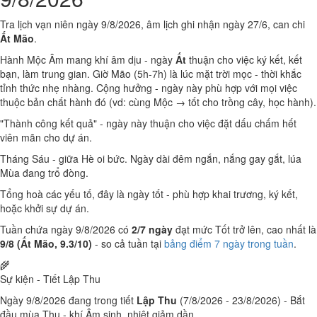
Tra lịch vạn niên ngày 9/8/2026, âm lịch ghi nhận ngày 27/6, can chi
Ất Mão
.
Hành Mộc Âm mang khí âm dịu - ngày
Ất
thuận cho việc ký kết, kết
bạn, làm trung gian. Giờ Mão (5h-7h) là lúc mặt trời mọc - thời khắc
tỉnh thức nhẹ nhàng. Cộng hưởng - ngày này phù hợp với mọi việc
thuộc bản chất hành đó (vd: cùng Mộc → tốt cho trồng cây, học hành).
"Thành công kết quả" - ngày này thuận cho việc đặt dấu chấm hết
viên mãn cho dự án.
Tháng Sáu - giữa Hè oi bức. Ngày dài đêm ngắn, nắng gay gắt, lúa
Mùa đang trổ đòng.
Tổng hoà các yếu tố, đây là ngày tốt - phù hợp khai trương, ký kết,
hoặc khởi sự dự án.
Tuần chứa ngày 9/8/2026 có
2/7 ngày
đạt mức Tốt trở lên, cao nhất là
9/8 (Ất Mão, 9.3/10)
- so cả tuần tại
bảng điểm 7 ngày trong tuần
.
🌾
Sự kiện - Tiết Lập Thu
Ngày 9/8/2026 đang trong tiết
Lập Thu
(7/8/2026 - 23/8/2026) - Bắt
đầu mùa Thu - khí Âm sinh, nhiệt giảm dần.