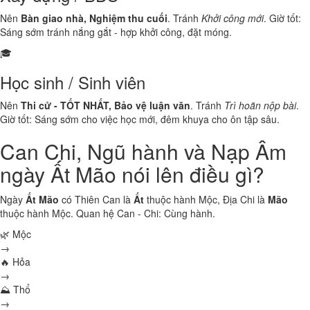
Nên
Bàn giao nhà, Nghiệm thu cuối
. Tránh
Khởi công mới
. Giờ tốt:
Sáng sớm tránh nắng gắt - hợp khởi công, đặt móng.
🎓
Học sinh / Sinh viên
Nên
Thi cử - TỐT NHẤT, Bảo vệ luận văn
. Tránh
Trì hoãn nộp bài
.
Giờ tốt: Sáng sớm cho việc học mới, đêm khuya cho ôn tập sâu.
Can Chi, Ngũ hành và Nạp Âm
ngày Ất Mão nói lên điều gì?
Ngày
Ất Mão
có Thiên Can là
Ất
thuộc hành
Mộc
, Địa Chi là
Mão
thuộc hành
Mộc
. Quan hệ Can - Chi:
Cùng hành
.
🌿 Mộc
→
🔥 Hỏa
→
⛰ Thổ
→