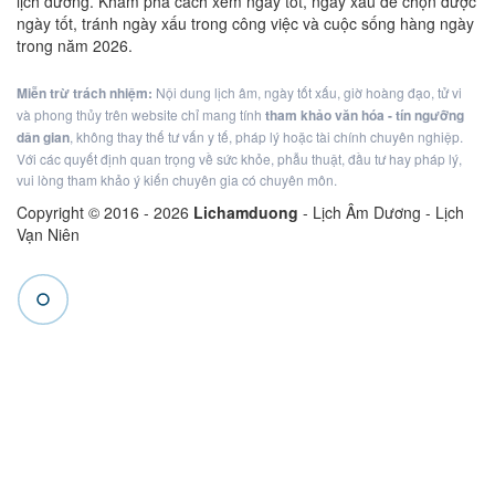
lịch dương. Khám phá cách xem ngày tốt, ngày xấu để chọn được
ngày tốt, tránh ngày xấu trong công việc và cuộc sống hàng ngày
trong năm 2026.
Miễn trừ trách nhiệm:
Nội dung lịch âm, ngày tốt xấu, giờ hoàng đạo, tử vi
và phong thủy trên website chỉ mang tính
tham khảo văn hóa - tín ngưỡng
dân gian
, không thay thế tư vấn y tế, pháp lý hoặc tài chính chuyên nghiệp.
Với các quyết định quan trọng về sức khỏe, phẫu thuật, đầu tư hay pháp lý,
vui lòng tham khảo ý kiến chuyên gia có chuyên môn.
Copyright © 2016 -
2026
Lichamduong
- Lịch Âm Dương - Lịch
Vạn Niên