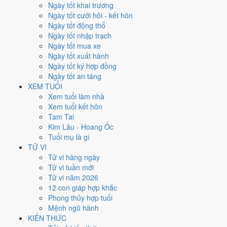
Chủ Nhật
Ngày tốt khai trương
Ngày Âm
Ngày tốt cưới hỏi - kết hôn
Tháng 8 năm 2026
Ngày tốt động thổ
9
Ngày tốt nhập trạch
Tháng 6 âm năm 2026
Ngày tốt mua xe
27
Ngày tốt xuất hành
Tiết Lập Thu
Ngày tốt ký hợp đồng
Giờ
Ngày tốt an táng
Bính Tý
XEM TUỔI
Ngày 27
Xem tuổi làm nhà
Ất Mão
Xem tuổi kết hôn
Tháng 6
Tam Tai
Ất Mùi
Kim Lâu - Hoang Ốc
Năm 2026
Tuổi mụ là gì
Bính Ngọ
TỬ VI
Tử vi hàng ngày
Ngày Ất Mão có Trực
Thành
(ngày thành tựu - đại cát, tốt cho mọi
Tử vi tuần mới
việc) và gặp Sao
Bảo Quang (Thiên Đức) hoàng đạo
. Điểm trung
Tử vi năm 2026
bình 7 việc chính
9.3/10
nên đây là
Ngày Đại Cát
, rất hợp cho cưới
12 con giáp hợp khắc
hỏi, khai trương, ký kết.
Phong thủy hợp tuổi
Mệnh ngũ hành
Tuổi
Mùi, Hợi, Tuất
hợp ngày; tuổi
Dậu
nên thận trọng (Lục Xung).
KIẾN THỨC