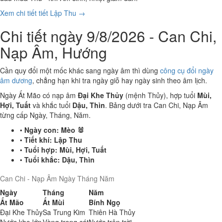
Xem chi tiết tiết Lập Thu →
Chi tiết ngày 9/8/2026 - Can Chi,
Nạp Âm, Hướng
Cần quy đổi một mốc khác sang ngày âm thì dùng
công cụ đổi ngày
âm dương
, chẳng hạn khi tra ngày giỗ hay ngày sinh theo âm lịch.
Ngày Ất Mão có nạp âm
Đại Khe Thủy
(mệnh Thủy), hợp tuổi
Mùi,
Hợi, Tuất
và khắc tuổi
Dậu, Thìn
. Bảng dưới tra Can Chi, Nạp Âm
từng cấp Ngày, Tháng, Năm.
•
Ngày con:
Mèo 🐰
•
Tiết khí:
Lập Thu
•
Tuổi hợp:
Mùi, Hợi, Tuất
•
Tuổi khắc:
Dậu, Thìn
Can Chi - Nạp Âm Ngày Tháng Năm
Ngày
Tháng
Năm
Ất Mão
Ất Mùi
Bính Ngọ
Đại Khe Thủy
Sa Trung Kim
Thiên Hà Thủy