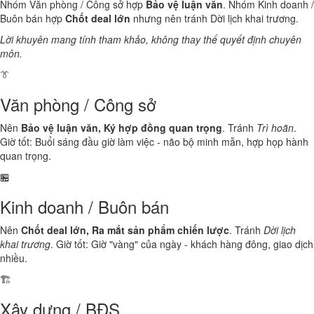
Nhóm Văn phòng / Công sở hợp
Bảo vệ luận văn
. Nhóm Kinh doanh /
Buôn bán hợp
Chốt deal lớn
nhưng nên tránh Dời lịch khai trương.
Lời khuyên mang tính tham khảo, không thay thế quyết định chuyên
môn.
👔
Văn phòng / Công sở
Nên
Bảo vệ luận văn, Ký hợp đồng quan trọng
. Tránh
Trì hoãn
.
Giờ tốt: Buổi sáng đầu giờ làm việc - não bộ minh mẫn, hợp họp hành
quan trọng.
🏪
Kinh doanh / Buôn bán
Nên
Chốt deal lớn, Ra mắt sản phẩm chiến lược
. Tránh
Dời lịch
khai trương
. Giờ tốt: Giờ "vàng" của ngày - khách hàng đông, giao dịch
nhiều.
🏗️
Xây dựng / BĐS