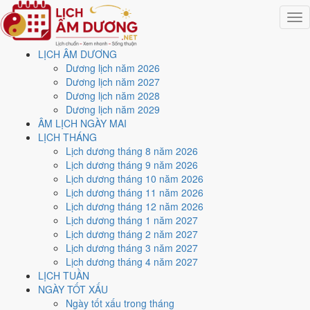
Togg
navig
LỊCH ÂM DƯƠNG
Trang chủ
Dương lịch năm 2026
Lịch năm 2026
Dương lịch năm 2027
Tháng 8/2026
Dương lịch năm 2028
Ngày 9/8/2026 (Ất Mão)
Dương lịch năm 2029
ÂM LỊCH NGÀY MAI
Xem ngày
9/8/2026
dương
LỊCH THÁNG
Lịch dương tháng 8 năm 2026
lịch - Ngày 27/6 âm lịch (Ất
Lịch dương tháng 9 năm 2026
Lịch dương tháng 10 năm 2026
Mão) tốt hay xấu?
Lịch dương tháng 11 năm 2026
Lịch dương tháng 12 năm 2026
Lịch dương tháng 1 năm 2027
Ngày 9/8/2026 dương lịch (Chủ Nhật) là ngày 27/6/2026 âm lịch
,
Lịch dương tháng 2 năm 2027
tức ngày
Ất Mão
- Cùng hành, Trực Thành, Sao Mão, nạp âm Đại Khe
Lịch dương tháng 3 năm 2027
Thủy. Tổng hòa, đây là
Ngày Đại Cát
với điểm trung bình
9.3/10
cho
Lịch dương tháng 4 năm 2027
các việc quan trọng. Giờ Hoàng Đạo trong ngày:
Tý, Dần, Mão, Ngọ,
LỊCH TUẦN
Mùi, Dậu
.
NGÀY TỐT XẤU
Ngày Dương
Ngày tốt xấu trong tháng