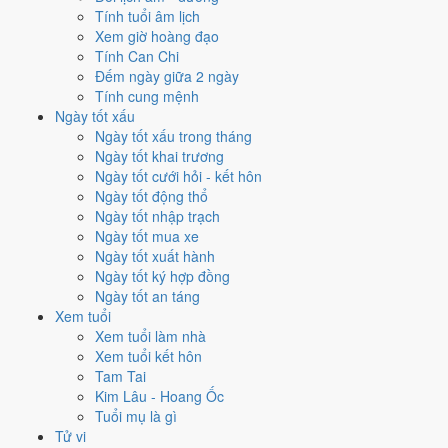
Tính tuổi âm lịch
Thành và Ngày Hoàng Đạo
.
Xem giờ hoàng đạo
Cách tính ngày tốt
Tính Can Chi
Đếm ngày giữa 2 ngày
Tìm hiểu cách chấm:
Trực Thành nghĩa là gì
·
Sao Mão trong 28 Tú
·
Tính cung mệnh
phân biệt Hoàng Đạo - Hắc Đạo
·
Can Chi và Ngũ hành ngày
Ngày tốt xấu
Điểm số tổng hợp từ Trực, Sao 28 Tú và Hoàng Đạo - Hắc Đạo.
So
Ngày tốt xấu trong tháng
sánh cả tháng
Ngày tốt khai trương
Nếu ngày 9/8/2026 không hợp
Ngày tốt cưới hỏi - kết hôn
Ngày tốt động thổ
việc của bạn thì sao?
Ngày tốt nhập trạch
Ngày tốt mua xe
Ngày 9/8 thuận phần lớn việc, riêng vài việc nên tính lại giờ giấc. Hai
Ngày tốt xuất hành
việc bị chấm thấp nhất hôm nay là
cắt tóc (4/10) và chữa bệnh
Ngày tốt ký hợp đồng
(tham khảo) (4/10)
. Có
2 cách hạ rủi ro
mà vẫn giữ được lịch của
Ngày tốt an táng
bạn.
Xem tuổi
Xem tuổi làm nhà
Không cần dời ngày vì 30 ngày quanh 9/8/2026 không có ngày nào
Xem tuổi kết hôn
điểm cao hơn
9.3/10
của hôm nay. Việc
Cưới hỏi - đính hôn
vẫn đạt
Tam Tai
10/10
nên có thể đẩy sớm ngay trong ngày.
Kim Lâu - Hoang Ốc
Coi việc vào giờ Hoàng Đạo trong chính ngày này.
Khung
Tuổi mụ là gì
Ngọ (11h-13h)
rơi đúng giờ hành chính nên dễ sắp xếp nhất
Tử vi