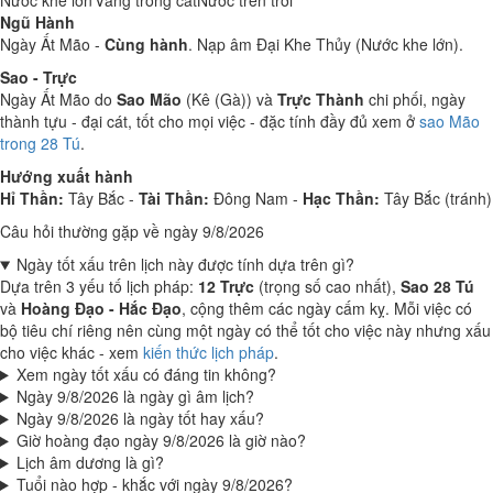
Nước khe lớn
Vàng trong cát
Nước trên trời
Ngũ Hành
Ngày Ất Mão -
Cùng hành
. Nạp âm Đại Khe Thủy (Nước khe lớn).
Sao - Trực
Ngày Ất Mão do
Sao Mão
(Kê (Gà)) và
Trực Thành
chi phối, ngày
thành tựu - đại cát, tốt cho mọi việc - đặc tính đầy đủ xem ở
sao Mão
trong 28 Tú
.
Hướng xuất hành
Hỉ Thần:
Tây Bắc -
Tài Thần:
Đông Nam -
Hạc Thần:
Tây Bắc (tránh)
Câu hỏi thường gặp về ngày 9/8/2026
Ngày tốt xấu trên lịch này được tính dựa trên gì?
Dựa trên 3 yếu tố lịch pháp:
12 Trực
(trọng số cao nhất),
Sao 28 Tú
và
Hoàng Đạo - Hắc Đạo
, cộng thêm các ngày cấm kỵ. Mỗi việc có
bộ tiêu chí riêng nên cùng một ngày có thể tốt cho việc này nhưng xấu
cho việc khác - xem
kiến thức lịch pháp
.
Xem ngày tốt xấu có đáng tin không?
Ngày 9/8/2026 là ngày gì âm lịch?
Ngày 9/8/2026 là ngày tốt hay xấu?
Giờ hoàng đạo ngày 9/8/2026 là giờ nào?
Lịch âm dương là gì?
Tuổi nào hợp - khắc với ngày 9/8/2026?