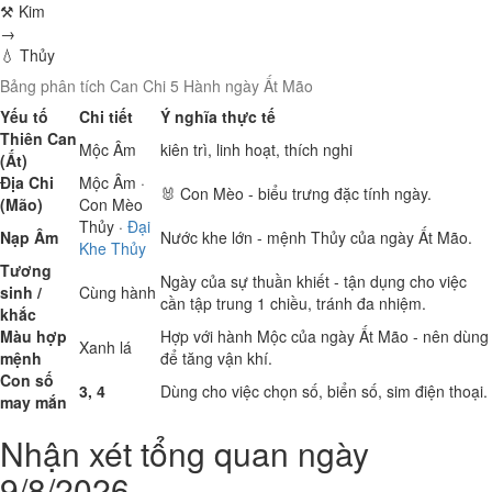
⚒ Kim
→
💧 Thủy
Bảng phân tích Can Chi 5 Hành ngày Ất Mão
Yếu tố
Chi tiết
Ý nghĩa thực tế
Thiên Can
Mộc
Âm
kiên trì, linh hoạt, thích nghi
(Ất)
Địa Chi
Mộc
Âm ·
🐰 Con Mèo - biểu trưng đặc tính ngày.
(Mão)
Con Mèo
Thủy
·
Đại
Nạp Âm
Nước khe lớn - mệnh Thủy của ngày Ất Mão.
Khe Thủy
Tương
Ngày của sự thuần khiết - tận dụng cho việc
sinh /
Cùng hành
cần tập trung 1 chiều, tránh đa nhiệm.
khắc
Màu hợp
Hợp với hành Mộc của ngày Ất Mão - nên dùng
Xanh lá
mệnh
để tăng vận khí.
Con số
3, 4
Dùng cho việc chọn số, biển số, sim điện thoại.
may mắn
Nhận xét tổng quan ngày
9/8/2026