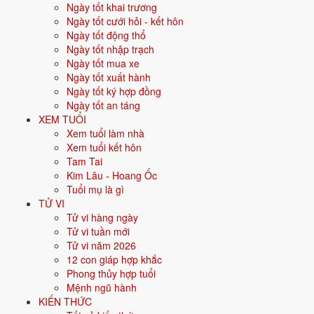
Ngày tốt khai trương
Cưới hỏi
: 11 ngày tốt ·
Khai trương
: 13 ngày tốt ·
Động thổ
:
Ngày tốt cưới hỏi - kết hôn
14 ngày tốt ·
Nhập trạch
: 13 ngày tốt ·
Xuất hành
: 11 ngày tốt ·
Ngày tốt động thổ
Ký hợp đồng
: 13 ngày tốt ·
Mua xe
: 14 ngày tốt ·
An táng
: 12
Ngày tốt nhập trạch
ngày tốt.
Ngày tốt mua xe
Ngày tốt xuất hành
Bấm vào từng ngày để xem chi tiết giờ hoàng đạo, sao, trực,
Ngày tốt ký hợp đồng
việc nên - nên tránh.
Ngày tốt an táng
XEM TUỔI
Xem ngày tốt xấu theo tháng và
Xem tuổi làm nhà
Xem tuổi kết hôn
theo tuổi
Tam Tai
Kim Lâu - Hoang Ốc
Tuổi mụ là gì
Xem tháng
TỬ VI
Ngày sinh gia chủ (xem ngày hợp tuổi)
Tử vi hàng ngày
Xem
Tử vi tuần mới
Chọn một tháng bất kỳ để xem ngày tốt - ngày xấu, hoặc nhập ngày
Tử vi năm 2026
sinh để biết ngày nào hợp tuổi gia chủ.
12 con giáp hợp khắc
Phong thủy hợp tuổi
Ngày tốt 30 ngày tới theo từng
Mệnh ngũ hành
KIẾN THỨC
việc