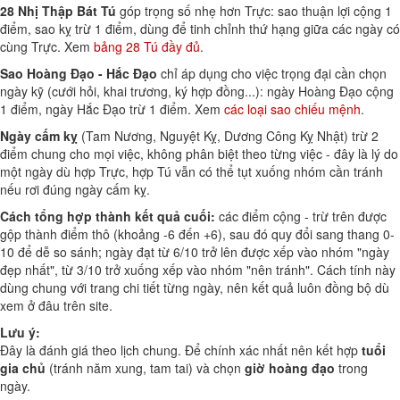
28 Nhị Thập Bát Tú
góp trọng số nhẹ hơn Trực: sao thuận lợi cộng 1
điểm, sao kỵ trừ 1 điểm, dùng để tinh chỉnh thứ hạng giữa các ngày có
cùng Trực. Xem
bảng 28 Tú đầy đủ
.
Sao Hoàng Đạo - Hắc Đạo
chỉ áp dụng cho việc trọng đại cần chọn
ngày kỹ (cưới hỏi, khai trương, ký hợp đồng...): ngày Hoàng Đạo cộng
1 điểm, ngày Hắc Đạo trừ 1 điểm. Xem
các loại sao chiếu mệnh
.
Ngày cấm kỵ
(Tam Nương, Nguyệt Kỵ, Dương Công Kỵ Nhật) trừ 2
điểm chung cho mọi việc, không phân biệt theo từng việc - đây là lý do
một ngày dù hợp Trực, hợp Tú vẫn có thể tụt xuống nhóm cần tránh
nếu rơi đúng ngày cấm kỵ.
Cách tổng hợp thành kết quả cuối:
các điểm cộng - trừ trên được
gộp thành điểm thô (khoảng -6 đến +6), sau đó quy đổi sang thang 0-
10 để dễ so sánh; ngày đạt từ 6/10 trở lên được xếp vào nhóm "ngày
đẹp nhất", từ 3/10 trở xuống xếp vào nhóm "nên tránh". Cách tính này
dùng chung với trang chi tiết từng ngày, nên kết quả luôn đồng bộ dù
xem ở đâu trên site.
Lưu ý:
Đây là đánh giá theo lịch chung. Để chính xác nhất nên kết hợp
tuổi
gia chủ
(tránh năm xung, tam tai) và chọn
giờ hoàng đạo
trong
ngày.