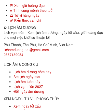
⏰ Xem giờ hoàng đạo
⭐ Tính cung mệnh theo tuổi
🔮 Tử vi hàng ngày
🌿 Kiến thức can chi
☯
LỊCH ÂM DƯƠNG
Lịch vạn niên - Xem lịch âm dương, ngày tốt xấu, giờ hoàng đạo
cho mọi việc khởi sự thuận lợi.
Phú Thạnh, Tân Phú
,
Hồ Chí Minh
,
Việt Nam
lichamduong.net@gmail.com
0387139054
LỊCH ÂM & CÔNG CỤ
Lịch âm dương hôm nay
Âm lịch ngày mai
Lịch âm tuần này
Lịch vạn niên 2027
Đổi ngày âm dương
XEM NGÀY · TỬ VI · PHONG THỦY
Xem ngày tốt xấu