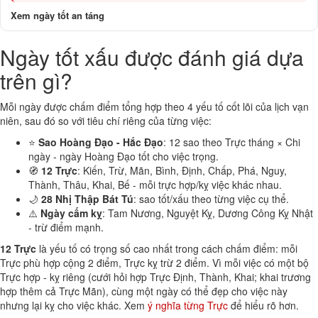
Xem ngày tốt an táng
Ngày tốt xấu được đánh giá dựa
trên gì?
Mỗi ngày được chấm điểm tổng hợp theo 4 yếu tố cốt lõi của lịch vạn
niên, sau đó so với tiêu chí riêng của từng việc:
⭐
Sao Hoàng Đạo - Hắc Đạo
: 12 sao theo Trực tháng × Chi
ngày - ngày Hoàng Đạo tốt cho việc trọng.
🧭
12 Trực
: Kiến, Trừ, Mãn, Bình, Định, Chấp, Phá, Nguy,
Thành, Thâu, Khai, Bế - mỗi trực hợp/kỵ việc khác nhau.
🌙
28 Nhị Thập Bát Tú
: sao tốt/xấu theo từng việc cụ thể.
⚠️
Ngày cấm kỵ
: Tam Nương, Nguyệt Kỵ, Dương Công Kỵ Nhật
- trừ điểm mạnh.
12 Trực
là yếu tố có trọng số cao nhất trong cách chấm điểm: mỗi
Trực phù hợp cộng 2 điểm, Trực kỵ trừ 2 điểm. Vì mỗi việc có một bộ
Trực hợp - kỵ riêng (cưới hỏi hợp Trực Định, Thành, Khai; khai trương
hợp thêm cả Trực Mãn), cùng một ngày có thể đẹp cho việc này
nhưng lại kỵ cho việc khác. Xem
ý nghĩa từng Trực
để hiểu rõ hơn.