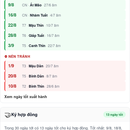
9/8
CN ·
Ất Mão
· 27/6 âm
16/8
CN ·
Nhâm Tuất
· 4/7 âm
22/8
T7 ·
Mậu Thìn
· 10/7 âm
28/8
T6 ·
Giáp Tuất
· 16/7 âm
3/9
T5 ·
Canh Thìn
· 22/7 âm
⛔ NÊN TRÁNH
1/9
T3 ·
Mậu Dần
· 20/7 âm
20/8
T5 ·
Bính Dần
· 8/7 âm
10/8
T2 ·
Bính Thìn
· 28/6 âm
Xem ngày tốt xuất hành
🤝
Ký hợp đồng
13 ngày tốt
Trong 30 ngày tới có 13 ngày tốt cho ký hợp đồng. Tốt nhất: 9/8, 18/8,