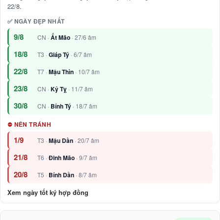
22/8.
✅ NGÀY ĐẸP NHẤT
9/8
CN ·
Ất Mão
· 27/6 âm
18/8
T3 ·
Giáp Tý
· 6/7 âm
22/8
T7 ·
Mậu Thìn
· 10/7 âm
23/8
CN ·
Kỷ Tỵ
· 11/7 âm
30/8
CN ·
Bính Tý
· 18/7 âm
⛔ NÊN TRÁNH
1/9
T3 ·
Mậu Dần
· 20/7 âm
21/8
T6 ·
Đinh Mão
· 9/7 âm
20/8
T5 ·
Bính Dần
· 8/7 âm
Xem ngày tốt ký hợp đồng