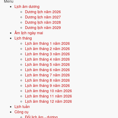
Menu
1/9
T3 ·
Mậu Dần
· 20/7 âm
Lịch âm dương
Dương lịch năm 2026
20/8
T5 ·
Bính Dần
· 8/7 âm
Dương lịch năm 2027
12/8
T4 ·
Mậu Ngọ
· 30/6 âm
Dương lịch năm 2028
Dương lịch năm 2029
Xem ngày tốt cưới hỏi
Âm lịch ngày mai
Lịch tháng
Lịch âm tháng 1 năm 2026
🏪
Khai trương
13 ngày tốt
Lịch âm tháng 2 năm 2026
Lịch âm tháng 3 năm 2026
Lịch âm tháng 4 năm 2026
Trong 30 ngày tới có 13 ngày tốt cho khai trương. Tốt nhất: 9/8, 11/8,
Lịch âm tháng 5 năm 2026
16/8.
Lịch âm tháng 6 năm 2026
✅ NGÀY ĐẸP NHẤT
Lịch âm tháng 7 năm 2026
Lịch âm tháng 8 năm 2026
9/8
CN ·
Ất Mão
· 27/6 âm
Lịch âm tháng 9 năm 2026
11/8
T3 ·
Đinh Tỵ
· 29/6 âm
Lịch âm tháng 10 năm 2026
Lịch âm tháng 11 năm 2026
16/8
CN ·
Nhâm Tuất
· 4/7 âm
Lịch âm tháng 12 năm 2026
Lịch tuần
22/8
T7 ·
Mậu Thìn
· 10/7 âm
Công cụ
Đổi lịch âm - dương
3/9
T5 ·
Canh Thìn
· 22/7 âm