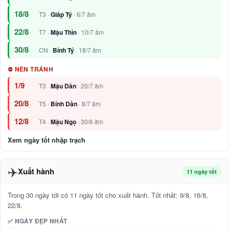
18/8
T3 ·
Giáp Tý
· 6/7 âm
22/8
T7 ·
Mậu Thìn
· 10/7 âm
30/8
CN ·
Bính Tý
· 18/7 âm
⛔ NÊN TRÁNH
1/9
T3 ·
Mậu Dần
· 20/7 âm
20/8
T5 ·
Bính Dần
· 8/7 âm
12/8
T4 ·
Mậu Ngọ
· 30/6 âm
Xem ngày tốt nhập trạch
✈️
Xuất hành
11 ngày tốt
Trong 30 ngày tới có 11 ngày tốt cho xuất hành. Tốt nhất: 9/8, 16/8,
22/8.
✅ NGÀY ĐẸP NHẤT