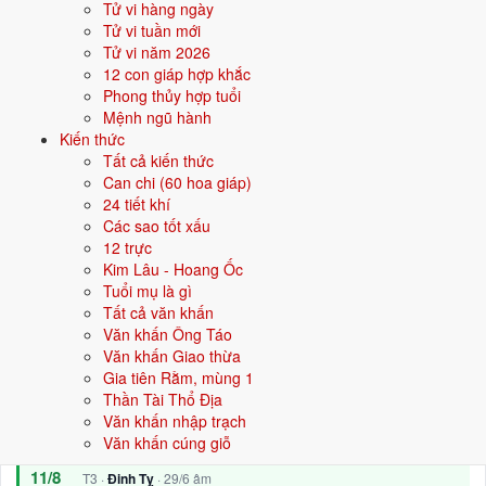
22/8
T7 ·
Mậu Thìn
· 10/7 âm
Tử vi hàng ngày
Tử vi tuần mới
28/8
T6 ·
Giáp Tuất
· 16/7 âm
Tử vi năm 2026
12 con giáp hợp khắc
⛔ NÊN TRÁNH
Phong thủy hợp tuổi
20/8
Mệnh ngũ hành
T5 ·
Bính Dần
· 8/7 âm
Kiến thức
1/9
T3 ·
Mậu Dần
· 20/7 âm
Tất cả kiến thức
Can chi (60 hoa giáp)
21/8
T6 ·
Đinh Mão
· 9/7 âm
24 tiết khí
Các sao tốt xấu
Xem ngày tốt động thổ
12 trực
Kim Lâu - Hoang Ốc
Tuổi mụ là gì
🏡
Nhập trạch
13 ngày tốt
Tất cả văn khấn
Văn khấn Ông Táo
Trong 30 ngày tới có 13 ngày tốt cho nhập trạch. Tốt nhất: 9/8, 11/8,
Văn khấn Giao thừa
18/8.
Gia tiên Rằm, mùng 1
Thần Tài Thổ Địa
✅ NGÀY ĐẸP NHẤT
Văn khấn nhập trạch
9/8
CN ·
Ất Mão
· 27/6 âm
Văn khấn cúng giỗ
11/8
T3 ·
Đinh Tỵ
· 29/6 âm