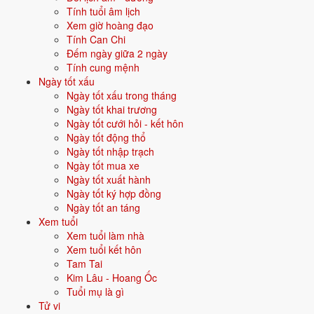
Tính tuổi âm lịch
Xem giờ hoàng đạo
⛔ NÊN TRÁNH
Tính Can Chi
1/9
T3 ·
Mậu Dần
· 20/7 âm
Đếm ngày giữa 2 ngày
Tính cung mệnh
20/8
T5 ·
Bính Dần
· 8/7 âm
Ngày tốt xấu
Ngày tốt xấu trong tháng
27/8
T5 ·
Quý Dậu
· 15/7 âm
Ngày tốt khai trương
Ngày tốt cưới hỏi - kết hôn
Xem ngày tốt khai trương
Ngày tốt động thổ
Ngày tốt nhập trạch
🏗️
Ngày tốt mua xe
Động thổ
14 ngày tốt
Ngày tốt xuất hành
Ngày tốt ký hợp đồng
Trong 30 ngày tới có 14 ngày tốt cho động thổ. Tốt nhất: 9/8, 11/8, 16/8.
Ngày tốt an táng
✅ NGÀY ĐẸP NHẤT
Xem tuổi
Xem tuổi làm nhà
9/8
CN ·
Ất Mão
· 27/6 âm
Xem tuổi kết hôn
Tam Tai
11/8
T3 ·
Đinh Tỵ
· 29/6 âm
Kim Lâu - Hoang Ốc
16/8
Tuổi mụ là gì
CN ·
Nhâm Tuất
· 4/7 âm
Tử vi