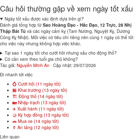
Câu hỏi thường gặp về xem ngày tốt xấu
Ngày tốt xấu được xác định dựa trên gì?
Đánh giá tổng hợp từ
Sao Hoàng Đạo - Hắc Đạo, 12 Trực, 28 Nhị
Thập Bát Tú
và các ngày cấm kỵ (Tam Nương, Nguyệt Kỵ, Dương
Công Kỵ Nhật). Mỗi việc có tiêu chí riêng nên cùng 1 ngày có thể tốt
cho việc này nhưng không hợp việc khác.
Tại sao 1 ngày tốt cho cưới hỏi nhưng xấu cho động thổ?
Có cần xem theo tuổi gia chủ không?
Tác giả:
Nguyễn Minh An
·
Cập nhật: 29/07/2026
Đi nhanh tới việc
💍 Cưới hỏi (11 ngày tốt)
🏪 Khai trương (13 ngày tốt)
🏗️ Động thổ (14 ngày tốt)
🏡 Nhập trạch (13 ngày tốt)
✈️ Xuất hành (11 ngày tốt)
🤝 Ký hợp đồng (13 ngày tốt)
🚗 Mua xe (14 ngày tốt)
⚱️ An táng (12 ngày tốt)
Liên quan