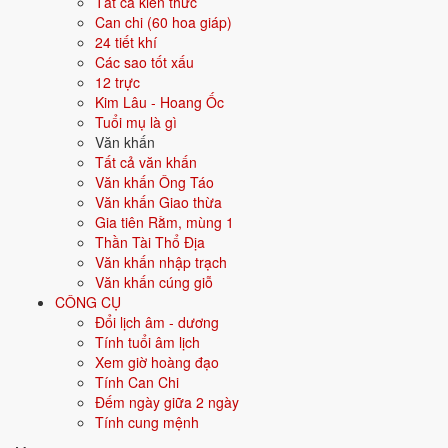
Tất cả kiến thức
Can chi (60 hoa giáp)
8 việc
24 tiết khí
Mỗi việc dưới đây được xếp hạng ngày đẹp riêng theo tiêu chí phù
Các sao tốt xấu
hợp; bấm vào thẻ để xem ngày tốt nhất và ngày nên tránh cho từng
12 trực
việc.
Kim Lâu - Hoang Ốc
Tuổi mụ là gì
💍
Cưới hỏi
11 ngày tốt
Văn khấn
Tất cả văn khấn
Văn khấn Ông Táo
Trong 30 ngày tới có 11 ngày tốt cho cưới hỏi. Tốt nhất: 9/8, 18/8, 30/8.
Văn khấn Giao thừa
✅ NGÀY ĐẸP NHẤT
Gia tiên Rằm, mùng 1
Thần Tài Thổ Địa
9/8
CN ·
Ất Mão
· 27/6 âm
Văn khấn nhập trạch
Văn khấn cúng giỗ
18/8
T3 ·
Giáp Tý
· 6/7 âm
CÔNG CỤ
30/8
CN ·
Bính Tý
· 18/7 âm
Đổi lịch âm - dương
Tính tuổi âm lịch
3/9
T5 ·
Canh Thìn
· 22/7 âm
Xem giờ hoàng đạo
Tính Can Chi
11/8
T3 ·
Đinh Tỵ
· 29/6 âm
Đếm ngày giữa 2 ngày
Tính cung mệnh
⛔ NÊN TRÁNH