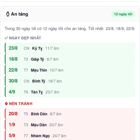
⚱️
An táng
12 ngày tốt
Trong 30 ngày tới có 12 ngày tốt cho an táng. Tốt nhất: 23/8, 18/8, 22/8.
✅ NGÀY ĐẸP NHẤT
23/8
CN ·
Kỷ Tỵ
· 11/7 âm
18/8
T3 ·
Giáp Tý
· 6/7 âm
22/8
T7 ·
Mậu Thìn
· 10/7 âm
30/8
CN ·
Bính Tý
· 18/7 âm
4/9
T6 ·
Tân Tỵ
· 23/7 âm
⛔ NÊN TRÁNH
20/8
T5 ·
Bính Dần
· 8/7 âm
1/9
T3 ·
Mậu Dần
· 20/7 âm
5/9
T7 ·
Nhâm Ngọ
· 24/7 âm