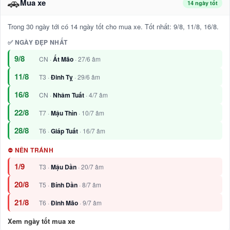
🚗
Mua xe
14 ngày tốt
Trong 30 ngày tới có 14 ngày tốt cho mua xe. Tốt nhất: 9/8, 11/8, 16/8.
✅ NGÀY ĐẸP NHẤT
9/8
CN ·
Ất Mão
· 27/6 âm
11/8
T3 ·
Đinh Tỵ
· 29/6 âm
16/8
CN ·
Nhâm Tuất
· 4/7 âm
22/8
T7 ·
Mậu Thìn
· 10/7 âm
28/8
T6 ·
Giáp Tuất
· 16/7 âm
⛔ NÊN TRÁNH
1/9
T3 ·
Mậu Dần
· 20/7 âm
20/8
T5 ·
Bính Dần
· 8/7 âm
21/8
T6 ·
Đinh Mão
· 9/7 âm
Xem ngày tốt mua xe