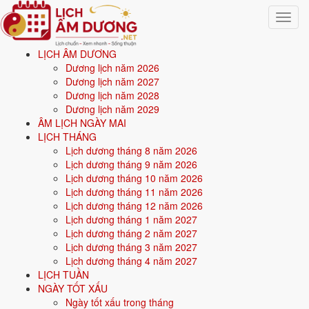
Toggle
navigat
LỊCH ÂM DƯƠNG
Trang chủ
Dương lịch năm 2026
Xem ngày tốt xấu
Dương lịch năm 2027
Dương lịch năm 2028
Xem ngày tốt xấu 30 ngày
Dương lịch năm 2029
ÂM LỊCH NGÀY MAI
tới (9/8/2026 - 7/9/2026)
LỊCH THÁNG
Lịch dương tháng 8 năm 2026
Lịch dương tháng 9 năm 2026
Tổng quan
ngày tốt - ngày xấu trong 30 ngày tới
cho 8 việc quan
Lịch dương tháng 10 năm 2026
trọng: cưới hỏi, khai trương, động thổ, nhập trạch, xuất hành, ký hợp
Lịch dương tháng 11 năm 2026
đồng, mua xe, an táng. Mỗi ngày được chấm điểm tổng hợp từ
Hoàng
Lịch dương tháng 12 năm 2026
Đạo, 12 Trực, 28 Nhị Thập Bát Tú
và ngày cấm kỵ; ngày điểm cao
Lịch dương tháng 1 năm 2027
mới được xếp vào danh sách ngày tốt cho từng việc. Có thể chọn xem
Lịch dương tháng 2 năm 2027
theo tháng bất kỳ, hoặc
xem ngày tốt xấu theo tuổi
bằng cách nhập
Lịch dương tháng 3 năm 2027
ngày sinh để lọc ngày hợp tuổi gia chủ.
Lịch dương tháng 4 năm 2027
LỊCH TUẦN
Từ
9/8/2026
đến
7/9/2026
(30 ngày), mỗi việc có số ngày đẹp
NGÀY TỐT XẤU
khác nhau.
Ngày tốt xấu trong tháng