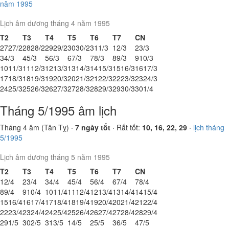
năm 1995
Lịch âm dương tháng 4 năm 1995
T2
T3
T4
T5
T6
T7
CN
27
27/2
28
28/2
29
29/2
30
30/2
31
1/3
1
2/3
2
3/3
3
4/3
4
5/3
5
6/3
6
7/3
7
8/3
8
9/3
9
10/3
10
11/3
11
12/3
12
13/3
13
14/3
14
15/3
15
16/3
16
17/3
17
18/3
18
19/3
19
20/3
20
21/3
21
22/3
22
23/3
23
24/3
24
25/3
25
26/3
26
27/3
27
28/3
28
29/3
29
30/3
30
1/4
Tháng 5/1995 âm lịch
Tháng 4 âm (Tân Tỵ) ·
7 ngày tốt
· Rất tốt:
10, 16, 22, 29
·
lịch tháng
5/1995
Lịch âm dương tháng 5 năm 1995
T2
T3
T4
T5
T6
T7
CN
1
2/4
2
3/4
3
4/4
4
5/4
5
6/4
6
7/4
7
8/4
8
9/4
9
10/4
10
11/4
11
12/4
12
13/4
13
14/4
14
15/4
15
16/4
16
17/4
17
18/4
18
19/4
19
20/4
20
21/4
21
22/4
22
23/4
23
24/4
24
25/4
25
26/4
26
27/4
27
28/4
28
29/4
29
1/5
30
2/5
31
3/5
1
4/5
2
5/5
3
6/5
4
7/5