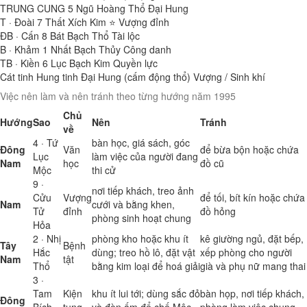
TRUNG CUNG
5
Ngũ Hoàng Thổ
Đại Hung
T · Đoài
7
Thất Xích Kim ⭐
Vượng đỉnh
ĐB · Cấn
8
Bát Bạch Thổ
Tài lộc
B · Khảm
1
Nhất Bạch Thủy
Công danh
TB · Kiền
6
Lục Bạch Kim
Quyền lực
Cát tinh
Hung tinh
Đại Hung (cấm động thổ)
Vượng / Sinh khí
Việc nên làm và nên tránh theo từng hướng năm 1995
Chủ
Hướng
Sao
Nên
Tránh
về
4 · Tứ
bàn học, giá sách, góc
Đông
Văn
để bừa bộn hoặc chứa
Lục
làm việc của người đang
Nam
học
đồ cũ
Mộc
thi cử
9 ·
nơi tiếp khách, treo ảnh
Cửu
Vượng
để tối, bít kín hoặc chứa
Nam
cưới và bằng khen,
Tử
đỉnh
đồ hỏng
phòng sinh hoạt chung
Hỏa
2 · Nhị
phòng kho hoặc khu ít
kê giường ngủ, đặt bếp,
Tây
Bệnh
Hắc
dùng; treo hồ lô, đặt vật
xếp phòng cho người
Nam
tật
Thổ
bằng kim loại để hoá giải
già và phụ nữ mang thai
3 ·
Tam
Kiện
khu ít lui tới; dùng sắc đỏ
bàn họp, nơi tiếp khách,
Đông