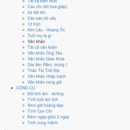
Tất cả kiến thức
Can chi
Can chi (60 hoa giáp)
Ất Hợi (Mộc × Thủy)
24 tiết khí
Nạp âm
Các sao tốt xấu
Sơn Đầu Hỏa
12 trực
Vận khí
Kim Lâu - Hoang Ốc
Thất Xích Đoài Kim
Tuổi mụ là gì
Văn khấn
🌿 Mộc
Tất cả văn khấn
→
Văn khấn Ông Táo
🔥 Hỏa
Văn khấn Giao thừa
→
Gia tiên Rằm, mùng 1
⛰ Thổ
Thần Tài Thổ Địa
→
Văn khấn nhập trạch
⚒ Kim
Văn khấn cúng giỗ
→
CÔNG CỤ
💧 Thủy
Đổi lịch âm - dương
Bảng phân tích Can Chi năm Ất Hợi
Tính tuổi âm lịch
Yếu tố
Chi tiết
Ý nghĩa
Xem giờ hoàng đạo
Thiên
Thiên Can Ất thuộc hành Mộc, là khí chủ đạo
Tính Can Chi
Mộc
Dương
Can (Ất)
của năm 1995.
Đếm ngày giữa 2 ngày
Thủy
Tính cung mệnh
Địa Chi
Địa Chi Hợi thuộc hành Thủy; đặt cạnh Can Ất
Dương ·