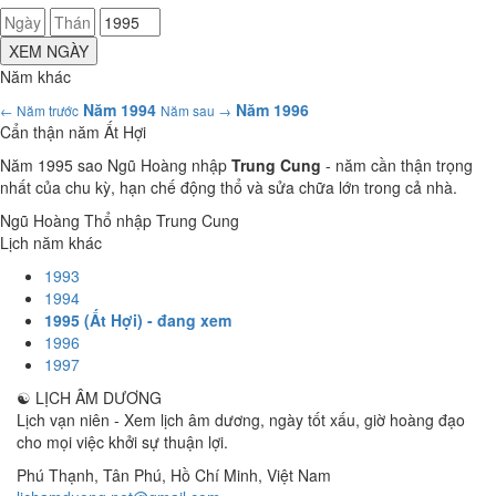
XEM NGÀY
Năm khác
Năm 1994
Năm 1996
← Năm trước
Năm sau →
Cẩn thận năm Ất Hợi
Năm 1995 sao Ngũ Hoàng nhập
Trung Cung
- năm cần thận trọng
nhất của chu kỳ, hạn chế động thổ và sửa chữa lớn trong cả nhà.
Ngũ Hoàng Thổ nhập Trung Cung
Lịch năm khác
1993
1994
1995 (Ất Hợi) - đang xem
1996
1997
☯
LỊCH ÂM DƯƠNG
Lịch vạn niên - Xem lịch âm dương, ngày tốt xấu, giờ hoàng đạo
cho mọi việc khởi sự thuận lợi.
Phú Thạnh, Tân Phú
,
Hồ Chí Minh
,
Việt Nam