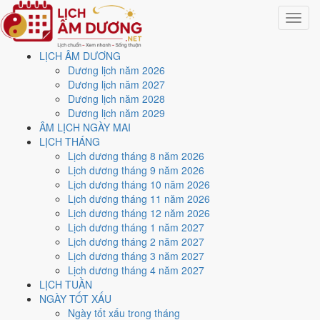
Toggle
navigat
LỊCH ÂM DƯƠNG
Trang chủ
Dương lịch năm 2026
Lịch năm 1995
Dương lịch năm 2027
Dương lịch năm 2028
Lịch âm dương năm 1995 -
Dương lịch năm 2029
ÂM LỊCH NGÀY MAI
Ất Hợi · Thất Xích Đoài Kim
LỊCH THÁNG
Lịch dương tháng 8 năm 2026
Lịch dương tháng 9 năm 2026
Tác giả:
Nguyễn Minh An
·
Cập nhật: 30/07/2026
Lịch dương tháng 10 năm 2026
Năm
1995 (Ất Hợi)
, Tết Nguyên đán vào
31/1/1995
.
Lịch dương tháng 11 năm 2026
Lịch dương tháng 12 năm 2026
Năm
Ất Hợi 1995
có Thiên Can Ất hành Mộc, Địa Chi Hợi hành Thủy.
Lịch dương tháng 1 năm 2027
Nạp Âm là
Sơn Đầu Hỏa
hành Hỏa. Hai hành Can và Chi Thủy sinh
Lịch dương tháng 2 năm 2027
Mộc (tương sinh), đó là nền khí của cả năm.
Lịch dương tháng 3 năm 2027
Cả năm có
90 ngày đạt mức Tốt trở lên
, dồn nhiều nhất vào
tháng
Lịch dương tháng 4 năm 2027
1 và 8
. Mức này chấm theo thang 5 bậc dùng chung với trang chi tiết
LỊCH TUẦN
từng ngày, không phải chỉ đếm ngày Hoàng Đạo.
NGÀY TỐT XẤU
Ngày tốt xấu trong tháng
Tết Nguyên đán rơi vào
31/1/1995
. Về phong thủy, sao Ngũ Hoàng