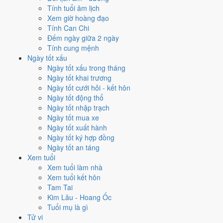
Tính tuổi âm lịch
khắc)
. Theo Huyền Không, đây là năm cần giữ thế, tránh mở rộng dàn
Xem giờ hoàng đạo
trải.
Tính Can Chi
7
Đếm ngày giữa 2 ngày
Thất Xích Đoài Kim
Tính cung mệnh
Ngày tốt xấu
Vận 7 · Hạ Nguyên · 1984 - 2003
Ngày tốt xấu trong tháng
Hành chủ
Ngày tốt khai trương
Kim
Ngày tốt cưới hỏi - kết hôn
Phương vị
Ngày tốt động thổ
Đoài · Chính Tây
Ngày tốt nhập trạch
Sao chủ
Ngày tốt mua xe
Thất Xích (7)
Ngày tốt xuất hành
Lịch âm dương 12 tháng năm
Ngày tốt ký hợp đồng
Ngày tốt an táng
1995 có gì đáng chú ý?
Xem tuổi
Xem tuổi làm nhà
12 tháng dương năm 1995 trải trên các tháng âm từ
tháng 12 âm
Xem tuổi kết hôn
năm Giáp Tuất
đến
tháng 11 âm năm Ất Hợi
. Năm nay
nhuận
Tam Tai
tháng 8 âm
nên có 13 tháng âm, các mốc âm lịch nửa cuối năm lùi lại
Kim Lâu - Hoang Ốc
rõ rệt.
Tuổi mụ là gì
Tử vi
Năm 1995 có
90 ngày từ mức Tốt trở lên
. Nhiều nhất là
tháng 1 và