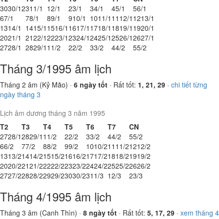
30
30/12
31
1/1
1
2/1
2
3/1
3
4/1
4
5/1
5
6/1
6
7/1
7
8/1
8
9/1
9
10/1
10
11/1
11
12/1
12
13/1
13
14/1
14
15/1
15
16/1
16
17/1
17
18/1
18
19/1
19
20/1
20
21/1
21
22/1
22
23/1
23
24/1
24
25/1
25
26/1
26
27/1
27
28/1
28
29/1
1
1/2
2
2/2
3
3/2
4
4/2
5
5/2
Tháng 3/1995 âm lịch
Tháng 2 âm (Kỷ Mão) ·
6 ngày tốt
· Rất tốt:
1, 21, 29
·
chi tiết từng
ngày tháng 3
Lịch âm dương tháng 3 năm 1995
T2
T3
T4
T5
T6
T7
CN
27
28/1
28
29/1
1
1/2
2
2/2
3
3/2
4
4/2
5
5/2
6
6/2
7
7/2
8
8/2
9
9/2
10
10/2
11
11/2
12
12/2
13
13/2
14
14/2
15
15/2
16
16/2
17
17/2
18
18/2
19
19/2
20
20/2
21
21/2
22
22/2
23
23/2
24
24/2
25
25/2
26
26/2
27
27/2
28
28/2
29
29/2
30
30/2
31
1/3
1
2/3
2
3/3
Tháng 4/1995 âm lịch
Tháng 3 âm (Canh Thìn) ·
8 ngày tốt
· Rất tốt:
5, 17, 29
·
xem tháng 4