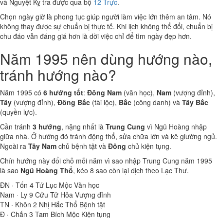
và Nguyệt Kỵ tra được qua bộ
12 Trực
.
Chọn ngày giờ là phong tục giúp người làm việc lớn thêm an tâm. Nó
không thay được sự chuẩn bị thực tế. Khi lịch không thể đổi, chuẩn bị
chu đáo vẫn đáng giá hơn là dời việc chỉ để tìm ngày đẹp hơn.
Năm 1995 nên dùng hướng nào,
tránh hướng nào?
Năm 1995 có
6 hướng tốt
:
Đông Nam
(văn học),
Nam
(vượng đỉnh),
Tây
(vượng đỉnh),
Đông Bắc
(tài lộc),
Bắc
(công danh) và
Tây Bắc
(quyền lực).
Cần tránh
3 hướng
, nặng nhất là
Trung Cung
vì Ngũ Hoàng nhập
giữa nhà. Ở hướng đó tránh động thổ, sửa chữa lớn và kê giường ngủ.
Ngoài ra
Tây Nam
chủ bệnh tật và
Đông
chủ kiện tụng.
Chín hướng này đổi chỗ mỗi năm vì sao nhập Trung Cung năm 1995
là sao
Ngũ Hoàng Thổ
, kéo 8 sao còn lại dịch theo Lạc Thư.
ĐN · Tốn
4
Tứ Lục Mộc
Văn học
Nam · Ly
9
Cửu Tử Hỏa
Vượng đỉnh
TN · Khôn
2
Nhị Hắc Thổ
Bệnh tật
Đ · Chấn
3
Tam Bích Mộc
Kiện tụng