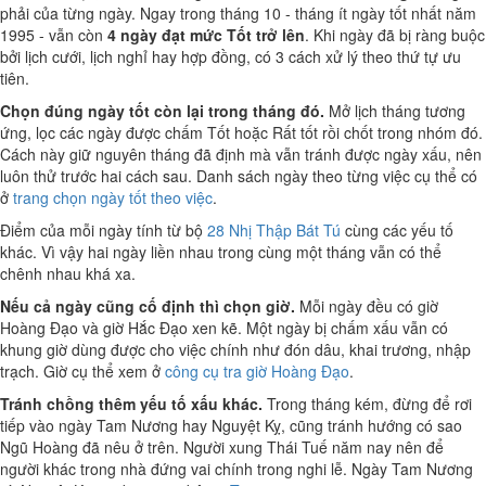
phải của từng ngày. Ngay trong tháng 10 - tháng ít ngày tốt nhất năm
1995 - vẫn còn
4 ngày đạt mức Tốt trở lên
. Khi ngày đã bị ràng buộc
bởi lịch cưới, lịch nghỉ hay hợp đồng, có 3 cách xử lý theo thứ tự ưu
tiên.
Chọn đúng ngày tốt còn lại trong tháng đó.
Mở lịch tháng tương
ứng, lọc các ngày được chấm Tốt hoặc Rất tốt rồi chốt trong nhóm đó.
Cách này giữ nguyên tháng đã định mà vẫn tránh được ngày xấu, nên
luôn thử trước hai cách sau. Danh sách ngày theo từng việc cụ thể có
ở
trang chọn ngày tốt theo việc
.
Điểm của mỗi ngày tính từ bộ
28 Nhị Thập Bát Tú
cùng các yếu tố
khác. Vì vậy hai ngày liền nhau trong cùng một tháng vẫn có thể
chênh nhau khá xa.
Nếu cả ngày cũng cố định thì chọn giờ.
Mỗi ngày đều có giờ
Hoàng Đạo và giờ Hắc Đạo xen kẽ. Một ngày bị chấm xấu vẫn có
khung giờ dùng được cho việc chính như đón dâu, khai trương, nhập
trạch. Giờ cụ thể xem ở
công cụ tra giờ Hoàng Đạo
.
Tránh chồng thêm yếu tố xấu khác.
Trong tháng kém, đừng để rơi
tiếp vào ngày Tam Nương hay Nguyệt Kỵ, cũng tránh hướng có sao
Ngũ Hoàng đã nêu ở trên. Người xung Thái Tuế năm nay nên để
người khác trong nhà đứng vai chính trong nghi lễ. Ngày Tam Nương