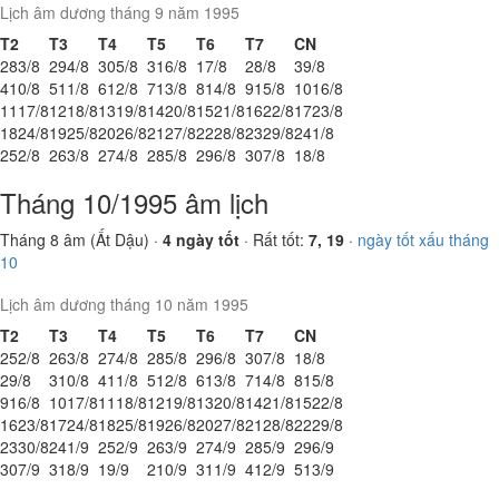
Lịch âm dương tháng 9 năm 1995
T2
T3
T4
T5
T6
T7
CN
28
3/8
29
4/8
30
5/8
31
6/8
1
7/8
2
8/8
3
9/8
4
10/8
5
11/8
6
12/8
7
13/8
8
14/8
9
15/8
10
16/8
11
17/8
12
18/8
13
19/8
14
20/8
15
21/8
16
22/8
17
23/8
18
24/8
19
25/8
20
26/8
21
27/8
22
28/8
23
29/8
24
1/8
25
2/8
26
3/8
27
4/8
28
5/8
29
6/8
30
7/8
1
8/8
Tháng 10/1995 âm lịch
Tháng 8 âm (Ất Dậu) ·
4 ngày tốt
· Rất tốt:
7, 19
·
ngày tốt xấu tháng
10
Lịch âm dương tháng 10 năm 1995
T2
T3
T4
T5
T6
T7
CN
25
2/8
26
3/8
27
4/8
28
5/8
29
6/8
30
7/8
1
8/8
2
9/8
3
10/8
4
11/8
5
12/8
6
13/8
7
14/8
8
15/8
9
16/8
10
17/8
11
18/8
12
19/8
13
20/8
14
21/8
15
22/8
16
23/8
17
24/8
18
25/8
19
26/8
20
27/8
21
28/8
22
29/8
23
30/8
24
1/9
25
2/9
26
3/9
27
4/9
28
5/9
29
6/9
30
7/9
31
8/9
1
9/9
2
10/9
3
11/9
4
12/9
5
13/9