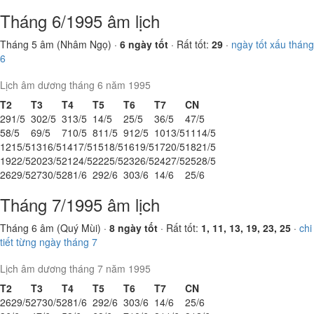
Tháng 6/1995 âm lịch
Tháng 5 âm (Nhâm Ngọ) ·
6 ngày tốt
· Rất tốt:
29
·
ngày tốt xấu tháng
6
Lịch âm dương tháng 6 năm 1995
T2
T3
T4
T5
T6
T7
CN
29
1/5
30
2/5
31
3/5
1
4/5
2
5/5
3
6/5
4
7/5
5
8/5
6
9/5
7
10/5
8
11/5
9
12/5
10
13/5
11
14/5
12
15/5
13
16/5
14
17/5
15
18/5
16
19/5
17
20/5
18
21/5
19
22/5
20
23/5
21
24/5
22
25/5
23
26/5
24
27/5
25
28/5
26
29/5
27
30/5
28
1/6
29
2/6
30
3/6
1
4/6
2
5/6
Tháng 7/1995 âm lịch
Tháng 6 âm (Quý Mùi) ·
8 ngày tốt
· Rất tốt:
1, 11, 13, 19, 23, 25
·
chi
tiết từng ngày tháng 7
Lịch âm dương tháng 7 năm 1995
T2
T3
T4
T5
T6
T7
CN
26
29/5
27
30/5
28
1/6
29
2/6
30
3/6
1
4/6
2
5/6