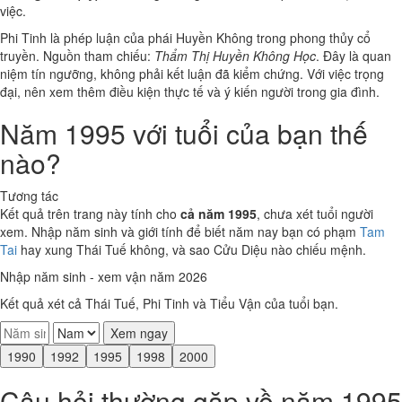
việc.
Phi Tinh là phép luận của phái Huyền Không trong phong thủy cổ
truyền. Nguồn tham chiếu:
Thẩm Thị Huyền Không Học
. Đây là quan
niệm tín ngưỡng, không phải kết luận đã kiểm chứng. Với việc trọng
đại, nên xem thêm điều kiện thực tế và ý kiến người trong gia đình.
Năm 1995 với tuổi của bạn thế
nào?
Tương tác
Kết quả trên trang này tính cho
cả năm 1995
, chưa xét tuổi người
xem. Nhập năm sinh và giới tính để biết năm nay bạn có phạm
Tam
Tai
hay xung Thái Tuế không, và sao Cửu Diệu nào chiếu mệnh.
Nhập năm sinh - xem vận năm 2026
Kết quả xét cả Thái Tuế, Phi Tinh và Tiểu Vận của tuổi bạn.
Xem ngay
1990
1992
1995
1998
2000
Câu hỏi thường gặp về năm 1995