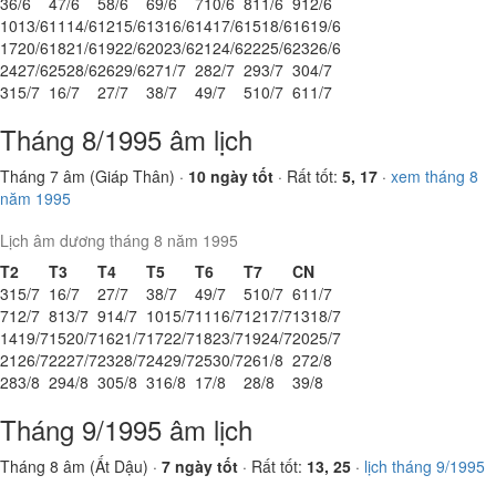
3
6/6
4
7/6
5
8/6
6
9/6
7
10/6
8
11/6
9
12/6
10
13/6
11
14/6
12
15/6
13
16/6
14
17/6
15
18/6
16
19/6
17
20/6
18
21/6
19
22/6
20
23/6
21
24/6
22
25/6
23
26/6
24
27/6
25
28/6
26
29/6
27
1/7
28
2/7
29
3/7
30
4/7
31
5/7
1
6/7
2
7/7
3
8/7
4
9/7
5
10/7
6
11/7
Tháng 8/1995 âm lịch
Tháng 7 âm (Giáp Thân) ·
10 ngày tốt
· Rất tốt:
5, 17
·
xem tháng 8
năm 1995
Lịch âm dương tháng 8 năm 1995
T2
T3
T4
T5
T6
T7
CN
31
5/7
1
6/7
2
7/7
3
8/7
4
9/7
5
10/7
6
11/7
7
12/7
8
13/7
9
14/7
10
15/7
11
16/7
12
17/7
13
18/7
14
19/7
15
20/7
16
21/7
17
22/7
18
23/7
19
24/7
20
25/7
21
26/7
22
27/7
23
28/7
24
29/7
25
30/7
26
1/8
27
2/8
28
3/8
29
4/8
30
5/8
31
6/8
1
7/8
2
8/8
3
9/8
Tháng 9/1995 âm lịch
Tháng 8 âm (Ất Dậu) ·
7 ngày tốt
· Rất tốt:
13, 25
·
lịch tháng 9/1995