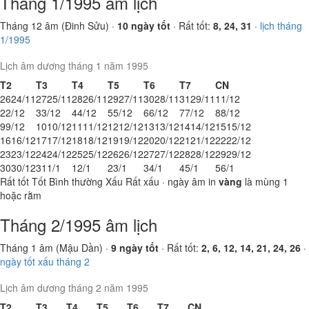
Tháng 1/1995 âm lịch
Tháng 12 âm (Đinh Sửu) ·
10 ngày tốt
· Rất tốt:
8, 24, 31
·
lịch tháng
1/1995
Lịch âm dương tháng 1 năm 1995
T2
T3
T4
T5
T6
T7
CN
26
24/11
27
25/11
28
26/11
29
27/11
30
28/11
31
29/11
1
1/12
2
2/12
3
3/12
4
4/12
5
5/12
6
6/12
7
7/12
8
8/12
9
9/12
10
10/12
11
11/12
12
12/12
13
13/12
14
14/12
15
15/12
16
16/12
17
17/12
18
18/12
19
19/12
20
20/12
21
21/12
22
22/12
23
23/12
24
24/12
25
25/12
26
26/12
27
27/12
28
28/12
29
29/12
30
30/12
31
1/1
1
2/1
2
3/1
3
4/1
4
5/1
5
6/1
Rất tốt
Tốt
Bình thường
Xấu
Rất xấu
· ngày âm in
vàng
là mùng 1
hoặc rằm
Tháng 2/1995 âm lịch
Tháng 1 âm (Mậu Dần) ·
9 ngày tốt
· Rất tốt:
2, 6, 12, 14, 21, 24, 26
·
ngày tốt xấu tháng 2
Lịch âm dương tháng 2 năm 1995
T2
T3
T4
T5
T6
T7
CN