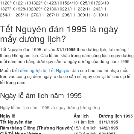
11
20/10
12
21/10
13
22/10
14
23/10
15
24/10
16
25/10
17
26/10
18
27/10
19
28/10
20
29/10
21
30/10
22
1/11
23
2/11
24
3/11
25
4/11
26
5/11
27
6/11
28
7/11
29
8/11
30
9/11
31
10/11
Tết Nguyên đán 1995 là ngày
mấy dương lịch?
Tết Nguyên đán 1995 rơi vào
31/1/1995
theo dương lịch, tức mùng 1
tháng Giêng âm lịch. Các lễ âm khác trong năm cũng lệch ngày dương
mỗi năm nên bảng dưới quy sẵn ra ngày dương của đúng năm 1995.
Muốn biết
đếm ngược tới Tết Nguyên đán
còn bao lâu thì nhập mốc
trên vào công cụ đếm ngày, ở đó có sẵn số ngày còn lại tới các dịp lễ
tết trong năm.
Ngày lễ âm lịch năm 1995
Ngày lễ âm lịch năm 1995 và ngày dương tương ứng
Ngày lễ
Âm lịch
Dương lịch 1995
Tết Nguyên đán
1/1 âm lịch
31/1/1995
Rằm tháng Giêng (Thượng Nguyên)
15/1 âm lịch
14/2/1995
Giỗ Tổ Hùng Vương
10/3 âm lịch
9/4/1995