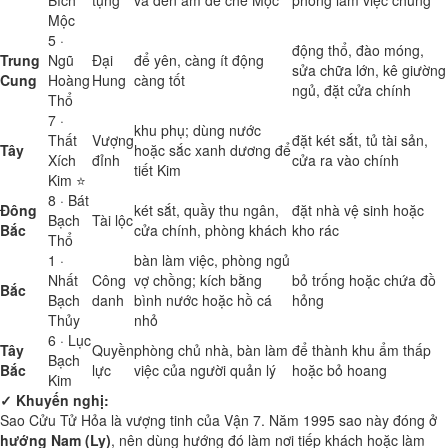
Bích
tụng
và đèn ấm để chế Mộc
phòng làm việc chung
Mộc
5 ·
động thổ, đào móng,
Trung
Ngũ
Đại
để yên, càng ít động
sửa chữa lớn, kê giường
Cung
Hoàng
Hung
càng tốt
ngủ, đặt cửa chính
Thổ
7 ·
khu phụ; dùng nước
Thất
Vượng
đặt két sắt, tủ tài sản,
Tây
hoặc sắc xanh dương để
Xích
đỉnh
cửa ra vào chính
tiết Kim
Kim ⭐
8 · Bát
Đông
két sắt, quầy thu ngân,
đặt nhà vệ sinh hoặc
Bạch
Tài lộc
Bắc
cửa chính, phòng khách
kho rác
Thổ
1 ·
bàn làm việc, phòng ngủ
Nhất
Công
vợ chồng; kích bằng
bỏ trống hoặc chứa đồ
Bắc
Bạch
danh
bình nước hoặc hồ cá
hỏng
Thủy
nhỏ
6 · Lục
Tây
Quyền
phòng chủ nhà, bàn làm
để thành khu ẩm thấp
Bạch
Bắc
lực
việc của người quản lý
hoặc bỏ hoang
Kim
✓ Khuyến nghị:
Sao Cửu Tử Hỏa là vượng tinh của Vận 7. Năm 1995 sao này đóng ở
hướng Nam (Ly)
, nên dùng hướng đó làm nơi tiếp khách hoặc làm