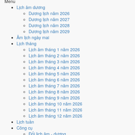
(Hợi)
thì Thủy sinh Mộc (tương sinh).
Menu
Con Hợi
Lịch âm dương
Hỏa
· Sơn
Nghĩa "Lửa trên núi", thuộc hành Hỏa, ứng với
Nạp Âm
Dương lịch năm 2026
Đầu Hỏa
cặp can chi Giáp Tuất và Ất Hợi.
Dương lịch năm 2027
Thủy
Hợi
Tuổi Hợi hợp Thái Tuế. Tuổi xung Thái Tuế cần
Dương lịch năm 2028
Thái Tuế
(chính
lễ giải đầu năm.
Dương lịch năm 2029
cung)
Âm lịch ngày mai
Xanh lá
Màu hợp
Kích hoạt vận khí, dùng cho trang phục, vật
Lịch tháng
Đen/Xanh
năm
phẩm phong thủy.
Lịch âm tháng 1 năm 2026
dương
Lịch âm tháng 2 năm 2026
Hoàng
Một tiêu chí thành phần, xét riêng bộ sao ngày.
183
/
182
Lịch âm tháng 3 năm 2026
Đạo / Hắc
Xem cơ chế ở bài
sao Hoàng Đạo
và
sao Hắc
ngày
Lịch âm tháng 4 năm 2026
Đạo
Đạo
.
Lịch âm tháng 5 năm 2026
Luận giải ngũ hành, Thái Tuế và màu hợp ở trên là quan niệm dân
Lịch âm tháng 6 năm 2026
gian. Nguồn tham chiếu:
Tam Mệnh Thông Hội
và
Hiệp Kỷ Biện
Lịch âm tháng 7 năm 2026
Phương Thư
. Dùng để tham khảo khi chọn thời điểm, không phải kết
Lịch âm tháng 8 năm 2026
luận khoa học.
Lịch âm tháng 9 năm 2026
Lịch âm tháng 10 năm 2026
Vận 7 Thất Xích Đoài Kim ảnh
Lịch âm tháng 11 năm 2026
hưởng gì tới năm 1995?
Lịch âm tháng 12 năm 2026
Lịch tuần
Công cụ
Vận 7 lấy hành
Kim
làm chủ, đóng ở Đoài · Chính Tây. Năm 1995
Đổi lịch âm - dương
mang Can Ất hành Mộc. So với hành Vận thì
Kim khắc Mộc (tương