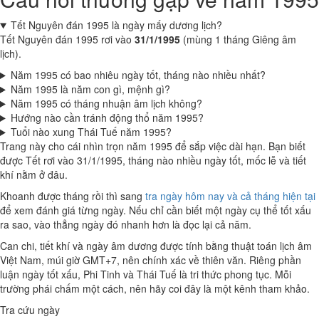
Tết Nguyên đán 1995 là ngày mấy dương lịch?
Tết Nguyên đán 1995 rơi vào
31/1/1995
(mùng 1 tháng Giêng âm
lịch).
Năm 1995 có bao nhiêu ngày tốt, tháng nào nhiều nhất?
Năm 1995 là năm con gì, mệnh gì?
Năm 1995 có tháng nhuận âm lịch không?
Hướng nào cần tránh động thổ năm 1995?
Tuổi nào xung Thái Tuế năm 1995?
Trang này cho cái nhìn trọn năm 1995 để sắp việc dài hạn. Bạn biết
được Tết rơi vào 31/1/1995, tháng nào nhiều ngày tốt, mốc lễ và tiết
khí nằm ở đâu.
Khoanh được tháng rồi thì sang
tra ngày hôm nay và cả tháng hiện tại
để xem đánh giá từng ngày. Nếu chỉ cần biết một ngày cụ thể tốt xấu
ra sao, vào thẳng ngày đó nhanh hơn là đọc lại cả năm.
Can chi, tiết khí và ngày âm dương được tính bằng thuật toán lịch âm
Việt Nam, múi giờ GMT+7, nên chính xác về thiên văn. Riêng phần
luận ngày tốt xấu, Phi Tinh và Thái Tuế là tri thức phong tục. Mỗi
trường phái chấm một cách, nên hãy coi đây là một kênh tham khảo.
Tra cứu ngày