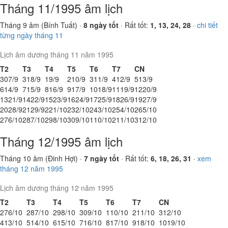
Tháng 11/1995 âm lịch
Tháng 9 âm (Bính Tuất) ·
8 ngày tốt
· Rất tốt:
1, 13, 24, 28
·
chi tiết
từng ngày tháng 11
Lịch âm dương tháng 11 năm 1995
T2
T3
T4
T5
T6
T7
CN
30
7/9
31
8/9
1
9/9
2
10/9
3
11/9
4
12/9
5
13/9
6
14/9
7
15/9
8
16/9
9
17/9
10
18/9
11
19/9
12
20/9
13
21/9
14
22/9
15
23/9
16
24/9
17
25/9
18
26/9
19
27/9
20
28/9
21
29/9
22
1/10
23
2/10
24
3/10
25
4/10
26
5/10
27
6/10
28
7/10
29
8/10
30
9/10
1
10/10
2
11/10
3
12/10
Tháng 12/1995 âm lịch
Tháng 10 âm (Đinh Hợi) ·
7 ngày tốt
· Rất tốt:
6, 18, 26, 31
·
xem
tháng 12 năm 1995
Lịch âm dương tháng 12 năm 1995
T2
T3
T4
T5
T6
T7
CN
27
6/10
28
7/10
29
8/10
30
9/10
1
10/10
2
11/10
3
12/10
4
13/10
5
14/10
6
15/10
7
16/10
8
17/10
9
18/10
10
19/10