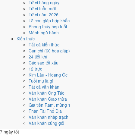
Tử vi hàng ngày
8
với 10 ngày. Ít nhất là tháng 10, chỉ 4 ngày, nên tránh xếp việc lớn
Tử vi tuần mới
vào đó.
Tử vi năm 2026
Các mốc lớn rơi vào:
Ông Công Ông Táo 23/1
,
Tết Nguyên đán
12 con giáp hợp khắc
31/1
,
Lễ Vu Lan 10/8
,
Tết Trung Thu 9/9
. Khối dưới đây so sánh
Phong thủy hợp tuổi
nhanh 12 tháng theo số ngày tốt, còn lưới ngày của từng tháng nằm
Mệnh ngũ hành
ngay sau đó.
Kiến thức
Tất cả kiến thức
1
Can chi (60 hoa giáp)
Tháng 12 âm (Đinh Sửu)
24 tiết khí
10 ngày tốt
Các sao tốt xấu
2
12 trực
Tháng 1 âm (Mậu Dần)
Kim Lâu - Hoang Ốc
9 ngày tốt
Tuổi mụ là gì
3
Tất cả văn khấn
Tháng 2 âm (Kỷ Mão)
Văn khấn Ông Táo
6 ngày tốt
Văn khấn Giao thừa
4
Gia tiên Rằm, mùng 1
Tháng 3 âm (Canh Thìn)
Thần Tài Thổ Địa
8 ngày tốt
Văn khấn nhập trạch
5
Văn khấn cúng giỗ
Tháng 4 âm (Tân Tỵ)
7 ngày tốt