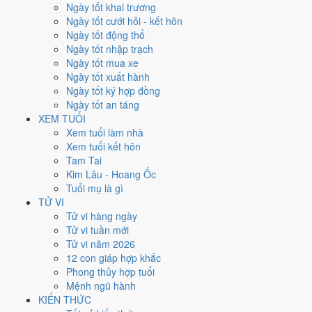
Ngày tốt khai trương
đóng ở
Trung Cung (tâm nhà)
nên tránh động thổ hướng này. Người
Ngày tốt cưới hỏi - kết hôn
tuổi
Tỵ
xung Thái Tuế, theo tục lệ thì nên làm lễ giải đầu năm.
Ngày tốt động thổ
90
Ngày tốt nhập trạch
Ngày tốt trở lên
Ngày tốt mua xe
110
Ngày tốt xuất hành
Ngày bình thường
Ngày tốt ký hợp đồng
165
Ngày tốt an táng
Ngày xấu
XEM TUỔI
24
Xem tuổi làm nhà
Tiết khí
Xem tuổi kết hôn
Tam Tai
Năm 1995 là năm con gì, mệnh
Kim Lâu - Hoang Ốc
Tuổi mụ là gì
gì?
TỬ VI
Tử vi hàng ngày
Năm 1995 là năm
Ất Hợi
, Nạp Âm
Sơn Đầu Hỏa
hành Hỏa. Thiên
Tử vi tuần mới
Can Ất hành
Mộc
gặp Địa Chi Hợi hành
Thủy
. Quan hệ ngũ hành của
Tử vi năm 2026
năm vì vậy là
Mộc - Thủy
. Cách tính cặp can chi này nằm ở bài
can chi
12 con giáp hợp khắc
Ất Hợi
.
Phong thủy hợp tuổi
Mệnh ngũ hành
1995
KIẾN THỨC
Ất Hợi