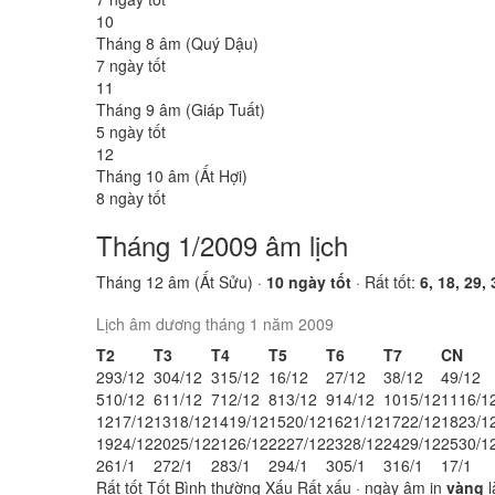
10
Tháng 8 âm (Quý Dậu)
7 ngày tốt
11
Tháng 9 âm (Giáp Tuất)
5 ngày tốt
12
Tháng 10 âm (Ất Hợi)
8 ngày tốt
Tháng 1/2009 âm lịch
Tháng 12 âm (Ất Sửu) ·
10 ngày tốt
· Rất tốt:
6, 18, 29, 
Lịch âm dương tháng 1 năm 2009
T2
T3
T4
T5
T6
T7
CN
29
3/12
30
4/12
31
5/12
1
6/12
2
7/12
3
8/12
4
9/12
5
10/12
6
11/12
7
12/12
8
13/12
9
14/12
10
15/12
11
16/1
12
17/12
13
18/12
14
19/12
15
20/12
16
21/12
17
22/12
18
23/1
19
24/12
20
25/12
21
26/12
22
27/12
23
28/12
24
29/12
25
30/1
26
1/1
27
2/1
28
3/1
29
4/1
30
5/1
31
6/1
1
7/1
Rất tốt
Tốt
Bình thường
Xấu
Rất xấu
· ngày âm in
vàng
l