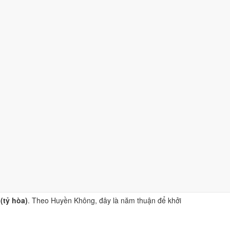
và
sao Hắc Đạo
.
iện Phương Thư
. Dùng để tham khảo khi chọn thời điểm,
(tỷ hòa)
. Theo Huyền Không, đây là năm thuận để khởi