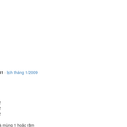
31
·
lịch tháng 1/2009
2
2
2
à mùng 1 hoặc rằm