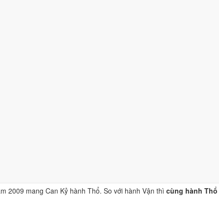
ỷ thuộc hành Thổ, là khí chủ đạo của năm 2009.
 thuộc hành Thổ; đặt cạnh Can Kỷ thì cùng hành Thổ (tỷ hòa).
sấm sét", thuộc hành Hỏa, ứng với cặp can chi Mậu Tý và Kỷ Sửu.
p Thái Tuế. Tuổi xung Thái Tuế cần lễ giải đầu năm.
ận khí, dùng cho trang phục, vật phẩm phong thủy.
í thành phần, xét riêng bộ sao ngày. Xem cơ chế ở bài
sao Hoàng Đạo
n niệm dân gian. Nguồn tham chiếu:
Tam Mệnh Thông Hội
và
Hiệp Kỷ B
nh hưởng gì tới năm 2009?
ăm 2009 mang Can Kỷ hành Thổ. So với hành Vận thì
cùng hành Thổ 