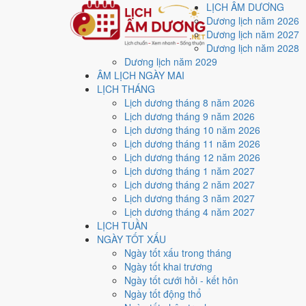
LỊCH ÂM DƯƠNG
Dương lịch năm 2026
Dương lịch năm 2027
Dương lịch năm 2028
Dương lịch năm 2029
Trang chủ
ÂM LỊCH NGÀY MAI
Lịch năm 2009
LỊCH THÁNG
Lịch âm dương năm 20
Lịch dương tháng 8 năm 2026
Lịch dương tháng 9 năm 2026
Lịch dương tháng 10 năm 2026
Tác giả:
Nguyễn Minh An
·
Cập nhật: 30/07/2026
Lịch dương tháng 11 năm 2026
Lịch dương tháng 12 năm 2026
Năm
2009 (Kỷ Sửu)
, Tết Nguyên đán vào
26/1/2009
.
Lịch dương tháng 1 năm 2027
Năm
Kỷ Sửu 2009
có Thiên Can Kỷ hành Thổ, Địa Chi 
Lịch dương tháng 2 năm 2027
Lịch dương tháng 3 năm 2027
Cả năm có
83 ngày đạt mức Tốt trở lên
, dồn nhiều nh
Lịch dương tháng 4 năm 2027
Tết Nguyên đán rơi vào
26/1/2009
. Về phong thủy, sao
LỊCH TUẦN
giải đầu năm.
NGÀY TỐT XẤU
Ngày tốt xấu trong tháng
83
Ngày tốt khai trương
Ngày tốt trở lên
Ngày tốt cưới hỏi - kết hôn
120
Ngày tốt động thổ
Ngày bình thường