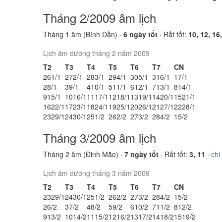
Tháng 2/2009 âm lịch
Tháng 1 âm (Bính Dần) ·
6 ngày tốt
· Rất tốt:
10, 12, 16
Lịch âm dương tháng 2 năm 2009
T2
T3
T4
T5
T6
T7
CN
26
1/1
27
2/1
28
3/1
29
4/1
30
5/1
31
6/1
1
7/1
2
8/1
3
9/1
4
10/1
5
11/1
6
12/1
7
13/1
8
14/1
9
15/1
10
16/1
11
17/1
12
18/1
13
19/1
14
20/1
15
21/1
16
22/1
17
23/1
18
24/1
19
25/1
20
26/1
21
27/1
22
28/1
23
29/1
24
30/1
25
1/2
26
2/2
27
3/2
28
4/2
1
5/2
Tháng 3/2009 âm lịch
Tháng 2 âm (Đinh Mão) ·
7 ngày tốt
· Rất tốt:
3, 11
·
chi
Lịch âm dương tháng 3 năm 2009
T2
T3
T4
T5
T6
T7
CN
23
29/1
24
30/1
25
1/2
26
2/2
27
3/2
28
4/2
1
5/2
2
6/2
3
7/2
4
8/2
5
9/2
6
10/2
7
11/2
8
12/2
9
13/2
10
14/2
11
15/2
12
16/2
13
17/2
14
18/2
15
19/2