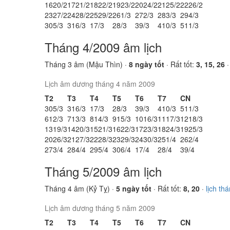
16
20/2
17
21/2
18
22/2
19
23/2
20
24/2
21
25/2
22
26/2
23
27/2
24
28/2
25
29/2
26
1/3
27
2/3
28
3/3
29
4/3
30
5/3
31
6/3
1
7/3
2
8/3
3
9/3
4
10/3
5
11/3
Tháng 4/2009 âm lịch
Tháng 3 âm (Mậu Thìn) ·
8 ngày tốt
· Rất tốt:
3, 15, 26
Lịch âm dương tháng 4 năm 2009
T2
T3
T4
T5
T6
T7
CN
30
5/3
31
6/3
1
7/3
2
8/3
3
9/3
4
10/3
5
11/3
6
12/3
7
13/3
8
14/3
9
15/3
10
16/3
11
17/3
12
18/3
13
19/3
14
20/3
15
21/3
16
22/3
17
23/3
18
24/3
19
25/3
20
26/3
21
27/3
22
28/3
23
29/3
24
30/3
25
1/4
26
2/4
27
3/4
28
4/4
29
5/4
30
6/4
1
7/4
2
8/4
3
9/4
Tháng 5/2009 âm lịch
Tháng 4 âm (Kỷ Tỵ) ·
5 ngày tốt
· Rất tốt:
8, 20
·
lịch th
Lịch âm dương tháng 5 năm 2009
T2
T3
T4
T5
T6
T7
CN