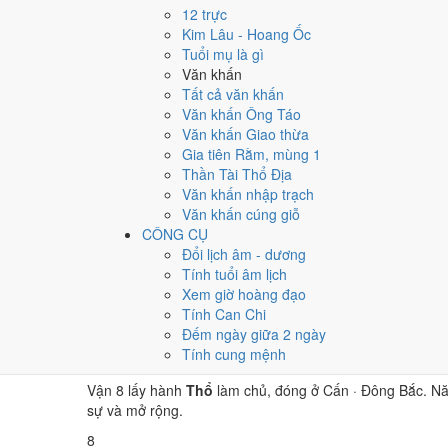
⛰ Thổ
12 trực
→
Kim Lâu - Hoang Ốc
⚒ Kim
Tuổi mụ là gì
→
Văn khấn
💧 Thủy
Tất cả văn khấn
Văn khấn Ông Táo
Bảng phân tích Can Chi năm Kỷ Sửu
Văn khấn Giao thừa
Yếu tố
Chi tiết
Ý nghĩa
Gia tiên Rằm, mùng 1
Thiên Can (Kỷ)
Thổ
Dương
Thiên Can K
Thần Tài Thổ Địa
Địa Chi (Sửu)
Thổ
Dương · Con Sửu
Địa Chi Sửu
Văn khấn nhập trạch
Nạp Âm
Hỏa
· Thích Lịch Hỏa
Nghĩa "Lửa 
Văn khấn cúng giỗ
Thái Tuế
Thổ
Sửu (chính cung)
Tuổi Sửu hợ
CÔNG CỤ
Màu hợp năm
Vàng đất
Đỏ
Kích hoạt v
Đổi lịch âm - dương
Hoàng Đạo / Hắc Đạo
181
/
184
ngày
Một tiêu ch
Tính tuổi âm lịch
Luận giải ngũ hành, Thái Tuế và màu hợp ở trên là qua
Xem giờ hoàng đạo
không phải kết luận khoa học.
Tính Can Chi
Đếm ngày giữa 2 ngày
Vận 8 Bát Bạch Cấn Thổ ả
Tính cung mệnh
Vận 8 lấy hành
Thổ
làm chủ, đóng ở Cấn · Đông Bắc. N
sự và mở rộng.
8