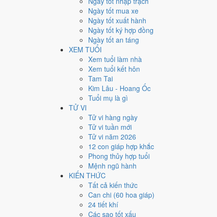
Ngày tốt nhập trạch
162
Ngày tốt mua xe
Ngày xấu
Ngày tốt xuất hành
24
Ngày tốt ký hợp đồng
Tiết khí
Ngày tốt an táng
Năm 2009 là năm con gì, 
XEM TUỔI
Xem tuổi làm nhà
Xem tuổi kết hôn
Năm 2009 là năm
Kỷ Sửu
, Nạp Âm
Thích Lịch Hỏa
hàn
Tam Tai
tính cặp can chi này nằm ở bài
can chi Kỷ Sửu
.
Kim Lâu - Hoang Ốc
2009
Tuổi mụ là gì
Kỷ Sửu
TỬ VI
Can chi
Tử vi hàng ngày
Kỷ Sửu (Thổ × Thổ)
Tử vi tuần mới
Nạp âm
Tử vi năm 2026
Thích Lịch Hỏa
12 con giáp hợp khắc
Vận khí
Phong thủy hợp tuổi
Bát Bạch Cấn Thổ
Mệnh ngũ hành
KIẾN THỨC
🌿 Mộc
Tất cả kiến thức
→
Can chi (60 hoa giáp)
🔥 Hỏa
24 tiết khí
→
Các sao tốt xấu