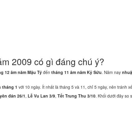
ăm 2009 có gì đáng chú ý?
ng 12 âm năm Mậu Tý
đến
tháng 11 âm năm Kỷ Sửu
. Năm nay
nhuậ
là
tháng 1
với 10 ngày. Ít nhất là tháng 5 và 11, chỉ 5 ngày, nên tránh x
yên đán 26/1
,
Lễ Vu Lan 3/9
,
Tết Trung Thu 3/10
. Khối dưới đây so 