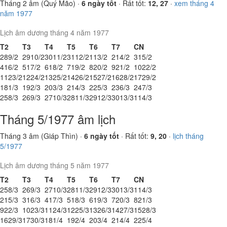
Tháng 2 âm (Quý Mão) ·
6 ngày tốt
· Rất tốt:
12, 27
·
xem tháng 4
năm 1977
Lịch âm dương tháng 4 năm 1977
T2
T3
T4
T5
T6
T7
CN
28
9/2
29
10/2
30
11/2
31
12/2
1
13/2
2
14/2
3
15/2
4
16/2
5
17/2
6
18/2
7
19/2
8
20/2
9
21/2
10
22/2
11
23/2
12
24/2
13
25/2
14
26/2
15
27/2
16
28/2
17
29/2
18
1/3
19
2/3
20
3/3
21
4/3
22
5/3
23
6/3
24
7/3
25
8/3
26
9/3
27
10/3
28
11/3
29
12/3
30
13/3
1
14/3
Tháng 5/1977 âm lịch
Tháng 3 âm (Giáp Thìn) ·
6 ngày tốt
· Rất tốt:
9, 20
·
lịch tháng
5/1977
Lịch âm dương tháng 5 năm 1977
T2
T3
T4
T5
T6
T7
CN
25
8/3
26
9/3
27
10/3
28
11/3
29
12/3
30
13/3
1
14/3
2
15/3
3
16/3
4
17/3
5
18/3
6
19/3
7
20/3
8
21/3
9
22/3
10
23/3
11
24/3
12
25/3
13
26/3
14
27/3
15
28/3
16
29/3
17
30/3
18
1/4
19
2/4
20
3/4
21
4/4
22
5/4