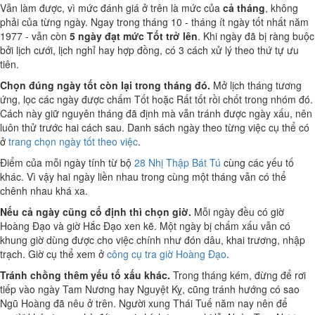
Vẫn làm được, vì mức đánh giá ở trên là mức của
cả tháng
, không
phải của từng ngày. Ngay trong tháng 10 - tháng ít ngày tốt nhất năm
1977 - vẫn còn
5 ngày đạt mức Tốt trở lên
. Khi ngày đã bị ràng buộc
bởi lịch cưới, lịch nghỉ hay hợp đồng, có 3 cách xử lý theo thứ tự ưu
tiên.
Chọn đúng ngày tốt còn lại trong tháng đó.
Mở lịch tháng tương
ứng, lọc các ngày được chấm Tốt hoặc Rất tốt rồi chốt trong nhóm đó.
Cách này giữ nguyên tháng đã định mà vẫn tránh được ngày xấu, nên
luôn thử trước hai cách sau. Danh sách ngày theo từng việc cụ thể có
ở
trang chọn ngày tốt theo việc
.
Điểm của mỗi ngày tính từ bộ
28 Nhị Thập Bát Tú
cùng các yếu tố
khác. Vì vậy hai ngày liền nhau trong cùng một tháng vẫn có thể
chênh nhau khá xa.
Nếu cả ngày cũng cố định thì chọn giờ.
Mỗi ngày đều có giờ
Hoàng Đạo và giờ Hắc Đạo xen kẽ. Một ngày bị chấm xấu vẫn có
khung giờ dùng được cho việc chính như đón dâu, khai trương, nhập
trạch. Giờ cụ thể xem ở
công cụ tra giờ Hoàng Đạo
.
Tránh chồng thêm yếu tố xấu khác.
Trong tháng kém, đừng để rơi
tiếp vào ngày Tam Nương hay Nguyệt Kỵ, cũng tránh hướng có sao
Ngũ Hoàng đã nêu ở trên. Người xung Thái Tuế năm nay nên để