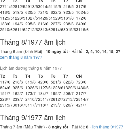
T2
T3
T4
T5
T6
T7
CN
27
11/5
28
12/5
29
13/5
30
14/5
1
15/5
2
16/5
3
17/5
4
18/5
5
19/5
6
20/5
7
21/5
8
22/5
9
23/5
10
24/5
11
25/5
12
26/5
13
27/5
14
28/5
15
29/5
16
1/6
17
2/6
18
3/6
19
4/6
20
5/6
21
6/6
22
7/6
23
8/6
24
9/6
25
10/6
26
11/6
27
12/6
28
13/6
29
14/6
30
15/6
31
16/6
Tháng 8/1977 âm lịch
Tháng 6 âm (Đinh Mùi) ·
10 ngày tốt
· Rất tốt:
2, 4, 10, 14, 15, 27
·
xem tháng 8 năm 1977
Lịch âm dương tháng 8 năm 1977
T2
T3
T4
T5
T6
T7
CN
1
17/6
2
18/6
3
19/6
4
20/6
5
21/6
6
22/6
7
23/6
8
24/6
9
25/6
10
26/6
11
27/6
12
28/6
13
29/6
14
30/6
15
1/7
16
2/7
17
3/7
18
4/7
19
5/7
20
6/7
21
7/7
22
8/7
23
9/7
24
10/7
25
11/7
26
12/7
27
13/7
28
14/7
29
15/7
30
16/7
31
17/7
1
18/7
2
19/7
3
20/7
4
21/7
Tháng 9/1977 âm lịch
Tháng 7 âm (Mậu Thân) ·
8 ngày tốt
· Rất tốt:
8
·
lịch tháng 9/1977