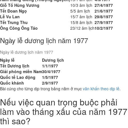
Giỗ Tổ Hùng Vương
10/3 âm lịch
27/4/1977
Tết Đoan Ngọ
5/5 âm lịch
21/6/1977
Lễ Vu Lan
15/7 âm lịch
29/8/1977
Tết Trung Thu
15/8 âm lịch
27/9/1977
Ông Công Ông Táo
23/12 âm lịch
10/2/1977
Ngày lễ dương lịch năm 1977
Ngày lễ dương lịch năm 1977
Ngày lễ
Dương lịch
Tết Dương lịch
1/1/1977
Giải phóng miền Nam
30/4/1977
Quốc tế Lao động
1/5/1977
Quốc khánh
2/9/1977
Bài cúng cho từng dịp trong bảng nằm ở mục
văn khấn theo dịp lễ
.
Nếu việc quan trọng buộc phải
làm vào tháng xấu của năm 1977
thì sao?