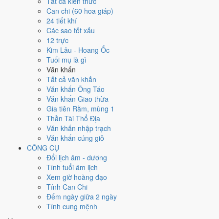
Tất cả kiến thức
1977
Can chi (60 hoa giáp)
Đinh Tỵ
24 tiết khí
Can chi
Các sao tốt xấu
Đinh Tỵ (Hỏa × Hỏa)
12 trực
Nạp âm
Kim Lâu - Hoang Ốc
Sa Trung Thổ
Tuổi mụ là gì
Vận khí
Văn khấn
Lục Bạch Kiền Kim
Tất cả văn khấn
Văn khấn Ông Táo
🌿 Mộc
Văn khấn Giao thừa
→
Gia tiên Rằm, mùng 1
🔥 Hỏa
Thần Tài Thổ Địa
→
Văn khấn nhập trạch
⛰ Thổ
Văn khấn cúng giỗ
→
CÔNG CỤ
⚒ Kim
Đổi lịch âm - dương
→
Tính tuổi âm lịch
💧 Thủy
Xem giờ hoàng đạo
Bảng phân tích Can Chi năm Đinh Tỵ
Tính Can Chi
Yếu tố
Chi tiết
Ý nghĩa
Đếm ngày giữa 2 ngày
Thiên Can
Hỏa
Thiên Can Đinh thuộc hành Hỏa, là khí chủ đạo
Tính cung mệnh
(Đinh)
Dương
của năm 1977.