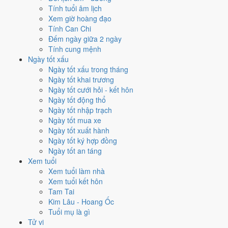
Tính tuổi âm lịch
Vận 6 lấy hành
Kim
làm chủ, đóng ở Kiền · Tây Bắc. Năm 1977 mang
Xem giờ hoàng đạo
Can Đinh hành Hỏa. So với hành Vận thì
Hỏa khắc Kim (tương
Tính Can Chi
khắc)
. Theo Huyền Không, đây là năm cần giữ thế, tránh mở rộng dàn
Đếm ngày giữa 2 ngày
trải.
Tính cung mệnh
6
Ngày tốt xấu
Lục Bạch Kiền Kim
Ngày tốt xấu trong tháng
Ngày tốt khai trương
Vận 6 · Trung Nguyên · 1964 - 1983
Ngày tốt cưới hỏi - kết hôn
Hành chủ
Ngày tốt động thổ
Kim
Ngày tốt nhập trạch
Phương vị
Ngày tốt mua xe
Kiền · Tây Bắc
Ngày tốt xuất hành
Sao chủ
Ngày tốt ký hợp đồng
Lục Bạch (6)
Ngày tốt an táng
Lịch âm dương 12 tháng năm
Xem tuổi
Xem tuổi làm nhà
1977 có gì đáng chú ý?
Xem tuổi kết hôn
Tam Tai
12 tháng dương năm 1977 trải trên các tháng âm từ
tháng 11 âm
Kim Lâu - Hoang Ốc
năm Bính Thìn
đến
tháng 11 âm năm Đinh Tỵ
. Năm nay
không có
Tuổi mụ là gì
tháng nhuận âm
nên âm và dương lệch nhau khá đều suốt 12 tháng.
Tử vi