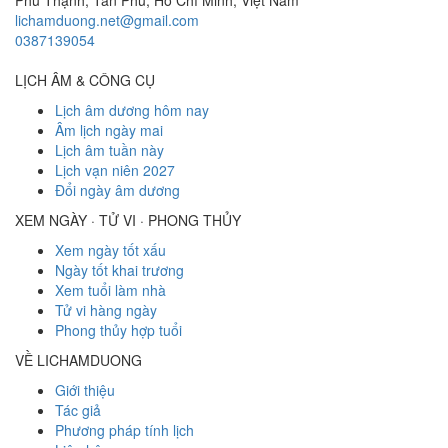
Phú Thạnh, Tân Phú
,
Hồ Chí Minh
,
Việt Nam
lichamduong.net@gmail.com
0387139054
LỊCH ÂM & CÔNG CỤ
Lịch âm dương hôm nay
Âm lịch ngày mai
Lịch âm tuần này
Lịch vạn niên 2027
Đổi ngày âm dương
XEM NGÀY · TỬ VI · PHONG THỦY
Xem ngày tốt xấu
Ngày tốt khai trương
Xem tuổi làm nhà
Tử vi hàng ngày
Phong thủy hợp tuổi
VỀ LICHAMDUONG
Giới thiệu
Tác giả
Phương pháp tính lịch