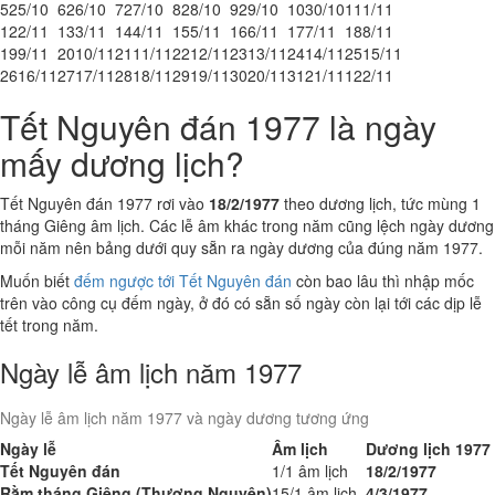
5
25/10
6
26/10
7
27/10
8
28/10
9
29/10
10
30/10
11
1/11
12
2/11
13
3/11
14
4/11
15
5/11
16
6/11
17
7/11
18
8/11
19
9/11
20
10/11
21
11/11
22
12/11
23
13/11
24
14/11
25
15/11
26
16/11
27
17/11
28
18/11
29
19/11
30
20/11
31
21/11
1
22/11
Tết Nguyên đán 1977 là ngày
mấy dương lịch?
Tết Nguyên đán 1977 rơi vào
18/2/1977
theo dương lịch, tức mùng 1
tháng Giêng âm lịch. Các lễ âm khác trong năm cũng lệch ngày dương
mỗi năm nên bảng dưới quy sẵn ra ngày dương của đúng năm 1977.
Muốn biết
đếm ngược tới Tết Nguyên đán
còn bao lâu thì nhập mốc
trên vào công cụ đếm ngày, ở đó có sẵn số ngày còn lại tới các dịp lễ
tết trong năm.
Ngày lễ âm lịch năm 1977
Ngày lễ âm lịch năm 1977 và ngày dương tương ứng
Ngày lễ
Âm lịch
Dương lịch 1977
Tết Nguyên đán
1/1 âm lịch
18/2/1977
Rằm tháng Giêng (Thượng Nguyên)
15/1 âm lịch
4/3/1977