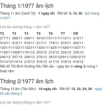
Tháng 1/1977 âm lịch
Tháng 11 âm (Canh Tý) ·
7 ngày tốt
· Rất tốt:
3, 15, 30
·
lịch tháng
1/1977
Lịch âm dương tháng 1 năm 1977
T2
T3
T4
T5
T6
T7
CN
27
7/11
28
8/11
29
9/11
30
10/11
31
11/11
1
12/11
2
13/11
3
14/11
4
15/11
5
16/11
6
17/11
7
18/11
8
19/11
9
20/11
10
21/11
11
22/11
12
23/11
13
24/11
14
25/11
15
26/11
16
27/11
17
28/11
18
29/11
19
1/12
20
2/12
21
3/12
22
4/12
23
5/12
24
6/12
25
7/12
26
8/12
27
9/12
28
10/12
29
11/12
30
12/12
31
13/12
1
14/12
2
15/12
3
16/12
4
17/12
5
18/12
6
19/12
Rất tốt
Tốt
Bình thường
Xấu
Rất xấu
· ngày âm in
vàng
là mùng 1
hoặc rằm
Tháng 2/1977 âm lịch
Tháng 12 âm (Tân Sửu) ·
10 ngày tốt
· Rất tốt:
15, 22, 24, 28
·
ngày
tốt xấu tháng 2
Lịch âm dương tháng 2 năm 1977