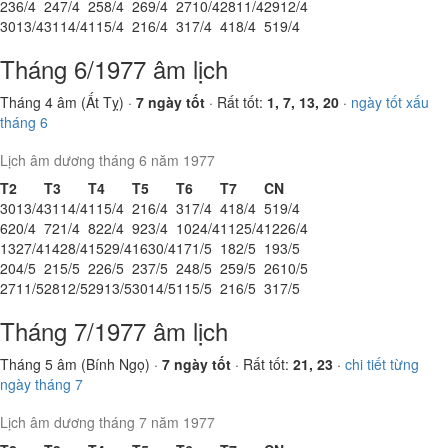
23
6/4
24
7/4
25
8/4
26
9/4
27
10/4
28
11/4
29
12/4
30
13/4
31
14/4
1
15/4
2
16/4
3
17/4
4
18/4
5
19/4
Tháng 6/1977 âm lịch
Tháng 4 âm (Ất Tỵ) ·
7 ngày tốt
· Rất tốt:
1, 7, 13, 20
·
ngày tốt xấu
tháng 6
Lịch âm dương tháng 6 năm 1977
T2
T3
T4
T5
T6
T7
CN
30
13/4
31
14/4
1
15/4
2
16/4
3
17/4
4
18/4
5
19/4
6
20/4
7
21/4
8
22/4
9
23/4
10
24/4
11
25/4
12
26/4
13
27/4
14
28/4
15
29/4
16
30/4
17
1/5
18
2/5
19
3/5
20
4/5
21
5/5
22
6/5
23
7/5
24
8/5
25
9/5
26
10/5
27
11/5
28
12/5
29
13/5
30
14/5
1
15/5
2
16/5
3
17/5
Tháng 7/1977 âm lịch
Tháng 5 âm (Bính Ngọ) ·
7 ngày tốt
· Rất tốt:
21, 23
·
chi tiết từng
ngày tháng 7
Lịch âm dương tháng 7 năm 1977