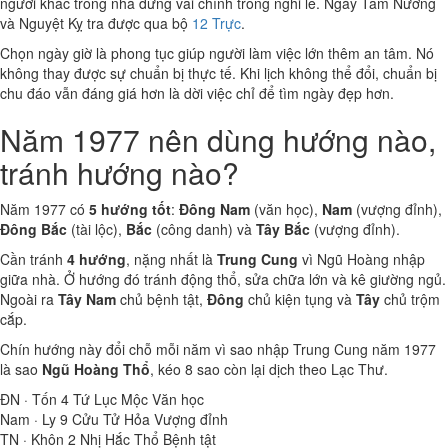
người khác trong nhà đứng vai chính trong nghi lễ. Ngày Tam Nương
và Nguyệt Kỵ tra được qua bộ
12 Trực
.
Chọn ngày giờ là phong tục giúp người làm việc lớn thêm an tâm. Nó
không thay được sự chuẩn bị thực tế. Khi lịch không thể đổi, chuẩn bị
chu đáo vẫn đáng giá hơn là dời việc chỉ để tìm ngày đẹp hơn.
Năm 1977 nên dùng hướng nào,
tránh hướng nào?
Năm 1977 có
5 hướng tốt
:
Đông Nam
(văn học),
Nam
(vượng đỉnh),
Đông Bắc
(tài lộc),
Bắc
(công danh) và
Tây Bắc
(vượng đỉnh).
Cần tránh
4 hướng
, nặng nhất là
Trung Cung
vì Ngũ Hoàng nhập
giữa nhà. Ở hướng đó tránh động thổ, sửa chữa lớn và kê giường ngủ.
Ngoài ra
Tây Nam
chủ bệnh tật,
Đông
chủ kiện tụng và
Tây
chủ trộm
cắp.
Chín hướng này đổi chỗ mỗi năm vì sao nhập Trung Cung năm 1977
là sao
Ngũ Hoàng Thổ
, kéo 8 sao còn lại dịch theo Lạc Thư.
ĐN · Tốn
4
Tứ Lục Mộc
Văn học
Nam · Ly
9
Cửu Tử Hỏa
Vượng đỉnh
TN · Khôn
2
Nhị Hắc Thổ
Bệnh tật