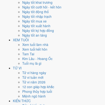
từng ngày, không phải chỉ đếm ngày Hoàng Đạo.
Ngày tốt khai trương
Ngày tốt cưới hỏi - kết hôn
Tết Nguyên đán rơi vào
18/2/1977
. Về phong thủy, sao Ngũ Hoàng
Ngày tốt động thổ
đóng ở
Trung Cung (tâm nhà)
nên tránh động thổ hướng này. Người
Ngày tốt nhập trạch
tuổi
Hợi
xung Thái Tuế, theo tục lệ thì nên làm lễ giải đầu năm.
Ngày tốt mua xe
86
Ngày tốt xuất hành
Ngày tốt trở lên
Ngày tốt ký hợp đồng
115
Ngày tốt an táng
Ngày bình thường
XEM TUỔI
164
Xem tuổi làm nhà
Ngày xấu
Xem tuổi kết hôn
24
Tam Tai
Tiết khí
Kim Lâu - Hoang Ốc
Tuổi mụ là gì
Năm 1977 là năm con gì, mệnh
TỬ VI
Tử vi hàng ngày
gì?
Tử vi tuần mới
Tử vi năm 2026
Năm 1977 là năm
Đinh Tỵ
, Nạp Âm
Sa Trung Thổ
hành Thổ. Thiên
12 con giáp hợp khắc
Can Đinh hành
Hỏa
gặp Địa Chi Tỵ hành
Hỏa
. Quan hệ ngũ hành của
Phong thủy hợp tuổi
năm vì vậy là
Tỷ Hòa (Hỏa gặp Hỏa)
. Cách tính cặp can chi này nằm ở
Mệnh ngũ hành
bài
can chi Đinh Tỵ
.
KIẾN THỨC