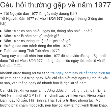
Câu hỏi thường gặp về năm 1977
Tết Nguyên đán 1977 là ngày mấy dương lịch?
Tết Nguyên đán 1977 rơi vào
18/2/1977
(mùng 1 tháng Giêng âm
lịch).
Năm 1977 có bao nhiêu ngày tốt, tháng nào nhiều nhất?
Năm 1977 là năm con gì, mệnh gì?
Năm 1977 có tháng nhuận âm lịch không?
Hướng nào cần tránh động thổ năm 1977?
Tuổi nào xung Thái Tuế năm 1977?
Trang này cho cái nhìn trọn năm 1977 để sắp việc dài hạn. Bạn biết
được Tết rơi vào 18/2/1977, tháng nào nhiều ngày tốt, mốc lễ và tiết
khí nằm ở đâu.
Khoanh được tháng rồi thì sang
tra ngày hôm nay và cả tháng hiện tại
để xem đánh giá từng ngày. Nếu chỉ cần biết một ngày cụ thể tốt xấu
ra sao, vào thẳng ngày đó nhanh hơn là đọc lại cả năm.
Can chi, tiết khí và ngày âm dương được tính bằng thuật toán lịch âm
Việt Nam, múi giờ GMT+7, nên chính xác về thiên văn. Riêng phần
luận ngày tốt xấu, Phi Tinh và Thái Tuế là tri thức phong tục. Mỗi
trường phái chấm một cách, nên hãy coi đây là một kênh tham khảo.