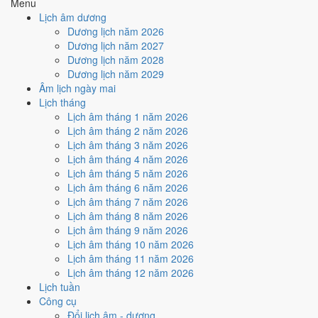
Menu
Hỏa
Địa Chi
Địa Chi Tỵ thuộc hành Hỏa; đặt cạnh Can Đinh
Lịch âm dương
Dương ·
(Tỵ)
thì cùng hành Hỏa (tỷ hòa).
Dương lịch năm 2026
Con Tỵ
Dương lịch năm 2027
Thổ
· Sa
Nghĩa "Đất pha cát", thuộc hành Thổ, ứng với
Dương lịch năm 2028
Nạp Âm
Trung
cặp can chi Bính Thìn và Đinh Tỵ.
Dương lịch năm 2029
Thổ
Âm lịch ngày mai
Hỏa
Tỵ
Tuổi Tỵ hợp Thái Tuế. Tuổi xung Thái Tuế cần lễ
Lịch tháng
Thái Tuế
(chính
giải đầu năm.
Lịch âm tháng 1 năm 2026
cung)
Lịch âm tháng 2 năm 2026
Màu hợp
Đỏ
Xanh
Kích hoạt vận khí, dùng cho trang phục, vật
Lịch âm tháng 3 năm 2026
năm
lá
phẩm phong thủy.
Lịch âm tháng 4 năm 2026
Hoàng
Một tiêu chí thành phần, xét riêng bộ sao ngày.
183
/
182
Lịch âm tháng 5 năm 2026
Đạo / Hắc
Xem cơ chế ở bài
sao Hoàng Đạo
và
sao Hắc
ngày
Lịch âm tháng 6 năm 2026
Đạo
Đạo
.
Lịch âm tháng 7 năm 2026
Luận giải ngũ hành, Thái Tuế và màu hợp ở trên là quan niệm dân
Lịch âm tháng 8 năm 2026
gian. Nguồn tham chiếu:
Tam Mệnh Thông Hội
và
Hiệp Kỷ Biện
Lịch âm tháng 9 năm 2026
Phương Thư
. Dùng để tham khảo khi chọn thời điểm, không phải kết
Lịch âm tháng 10 năm 2026
luận khoa học.
Lịch âm tháng 11 năm 2026
Lịch âm tháng 12 năm 2026
Vận 6 Lục Bạch Kiền Kim ảnh
Lịch tuần
hưởng gì tới năm 1977?
Công cụ
Đổi lịch âm - dương