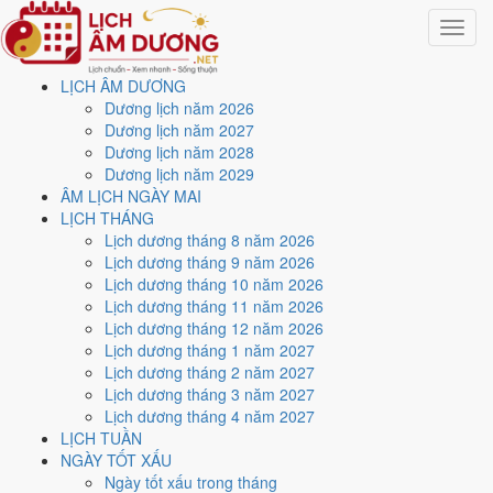
Toggle
navigat
LỊCH ÂM DƯƠNG
Trang chủ
Dương lịch năm 2026
Lịch năm 1977
Dương lịch năm 2027
Dương lịch năm 2028
Lịch âm dương năm 1977 -
Dương lịch năm 2029
ÂM LỊCH NGÀY MAI
Đinh Tỵ · Lục Bạch Kiền
LỊCH THÁNG
Lịch dương tháng 8 năm 2026
Kim
Lịch dương tháng 9 năm 2026
Lịch dương tháng 10 năm 2026
Lịch dương tháng 11 năm 2026
Tác giả:
Nguyễn Minh An
·
Cập nhật: 30/07/2026
Lịch dương tháng 12 năm 2026
Năm
1977 (Đinh Tỵ)
, Tết Nguyên đán vào
18/2/1977
.
Lịch dương tháng 1 năm 2027
Lịch dương tháng 2 năm 2027
Năm
Đinh Tỵ 1977
có Thiên Can Đinh hành Hỏa, Địa Chi Tỵ hành
Lịch dương tháng 3 năm 2027
Hỏa. Nạp Âm là
Sa Trung Thổ
hành Thổ. Hai hành Can và Chi cùng
Lịch dương tháng 4 năm 2027
hành Hỏa (tỷ hòa), đó là nền khí của cả năm.
LỊCH TUẦN
Cả năm có
86 ngày đạt mức Tốt trở lên
, dồn nhiều nhất vào
tháng
NGÀY TỐT XẤU
2 và 8
. Mức này chấm theo thang 5 bậc dùng chung với trang chi tiết
Ngày tốt xấu trong tháng