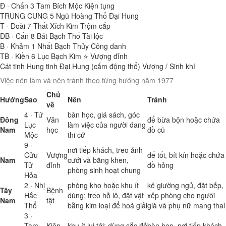
Đ · Chấn
3
Tam Bích Mộc
Kiện tụng
TRUNG CUNG
5
Ngũ Hoàng Thổ
Đại Hung
T · Đoài
7
Thất Xích Kim
Trộm cắp
ĐB · Cấn
8
Bát Bạch Thổ
Tài lộc
B · Khảm
1
Nhất Bạch Thủy
Công danh
TB · Kiền
6
Lục Bạch Kim ⭐
Vượng đỉnh
Cát tinh
Hung tinh
Đại Hung (cấm động thổ)
Vượng / Sinh khí
Việc nên làm và nên tránh theo từng hướng năm 1977
Chủ
Hướng
Sao
Nên
Tránh
về
4 · Tứ
bàn học, giá sách, góc
Đông
Văn
để bừa bộn hoặc chứa
Lục
làm việc của người đang
Nam
học
đồ cũ
Mộc
thi cử
9 ·
nơi tiếp khách, treo ảnh
Cửu
Vượng
để tối, bít kín hoặc chứa
Nam
cưới và bằng khen,
Tử
đỉnh
đồ hỏng
phòng sinh hoạt chung
Hỏa
2 · Nhị
phòng kho hoặc khu ít
kê giường ngủ, đặt bếp,
Tây
Bệnh
Hắc
dùng; treo hồ lô, đặt vật
xếp phòng cho người
Nam
tật
Thổ
bằng kim loại để hoá giải
già và phụ nữ mang thai
3 ·
Tam
Kiện
khu ít lui tới; dùng sắc đỏ
bàn họp, nơi tiếp khách,