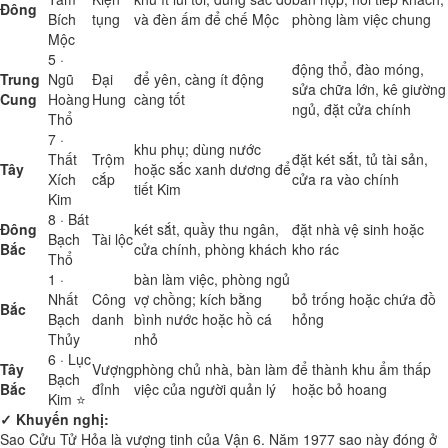
Đông
Bích
tụng
và đèn ấm để chế Mộc
phòng làm việc chung
Mộc
5 ·
động thổ, đào móng,
Trung
Ngũ
Đại
để yên, càng ít động
sửa chữa lớn, kê giường
Cung
Hoàng
Hung
càng tốt
ngủ, đặt cửa chính
Thổ
7 ·
khu phụ; dùng nước
Thất
Trộm
đặt két sắt, tủ tài sản,
Tây
hoặc sắc xanh dương để
Xích
cắp
cửa ra vào chính
tiết Kim
Kim
8 · Bát
Đông
két sắt, quầy thu ngân,
đặt nhà vệ sinh hoặc
Bạch
Tài lộc
Bắc
cửa chính, phòng khách
kho rác
Thổ
1 ·
bàn làm việc, phòng ngủ
Nhất
Công
vợ chồng; kích bằng
bỏ trống hoặc chứa đồ
Bắc
Bạch
danh
bình nước hoặc hồ cá
hỏng
Thủy
nhỏ
6 · Lục
Tây
Vượng
phòng chủ nhà, bàn làm
để thành khu ẩm thấp
Bạch
Bắc
đỉnh
việc của người quản lý
hoặc bỏ hoang
Kim ⭐
✓ Khuyến nghị:
Sao Cửu Tử Hỏa là vượng tinh của Vận 6. Năm 1977 sao này đóng ở