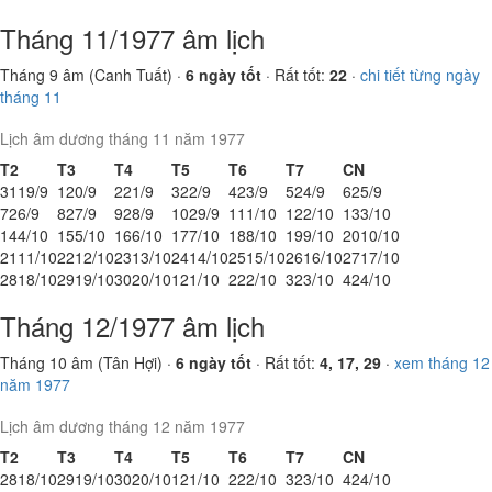
Tháng 11/1977 âm lịch
Tháng 9 âm (Canh Tuất) ·
6 ngày tốt
· Rất tốt:
22
·
chi tiết từng ngày
tháng 11
Lịch âm dương tháng 11 năm 1977
T2
T3
T4
T5
T6
T7
CN
31
19/9
1
20/9
2
21/9
3
22/9
4
23/9
5
24/9
6
25/9
7
26/9
8
27/9
9
28/9
10
29/9
11
1/10
12
2/10
13
3/10
14
4/10
15
5/10
16
6/10
17
7/10
18
8/10
19
9/10
20
10/10
21
11/10
22
12/10
23
13/10
24
14/10
25
15/10
26
16/10
27
17/10
28
18/10
29
19/10
30
20/10
1
21/10
2
22/10
3
23/10
4
24/10
Tháng 12/1977 âm lịch
Tháng 10 âm (Tân Hợi) ·
6 ngày tốt
· Rất tốt:
4, 17, 29
·
xem tháng 12
năm 1977
Lịch âm dương tháng 12 năm 1977
T2
T3
T4
T5
T6
T7
CN
28
18/10
29
19/10
30
20/10
1
21/10
2
22/10
3
23/10
4
24/10