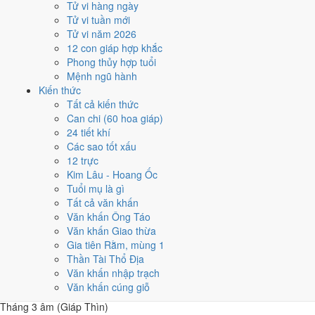
Tử vi hàng ngày
Năm 1977 có
86 ngày từ mức Tốt trở lên
. Nhiều nhất là
tháng 2 và
Tử vi tuần mới
8
với 10 ngày. Ít nhất là tháng 10, chỉ 5 ngày, nên tránh xếp việc lớn
Tử vi năm 2026
vào đó.
12 con giáp hợp khắc
Các mốc lớn rơi vào:
Ông Công Ông Táo 10/2
,
Tết Nguyên đán
Phong thủy hợp tuổi
18/2
,
Lễ Vu Lan 29/8
,
Tết Trung Thu 27/9
. Khối dưới đây so sánh
Mệnh ngũ hành
nhanh 12 tháng theo số ngày tốt, còn lưới ngày của từng tháng nằm
Kiến thức
ngay sau đó.
Tất cả kiến thức
Can chi (60 hoa giáp)
1
24 tiết khí
Tháng 11 âm (Canh Tý)
Các sao tốt xấu
7 ngày tốt
12 trực
2
Kim Lâu - Hoang Ốc
Tháng 12 âm (Tân Sửu)
Tuổi mụ là gì
10 ngày tốt
Tất cả văn khấn
3
Văn khấn Ông Táo
Tháng 1 âm (Nhâm Dần)
Văn khấn Giao thừa
8 ngày tốt
Gia tiên Rằm, mùng 1
4
Thần Tài Thổ Địa
Tháng 2 âm (Quý Mão)
Văn khấn nhập trạch
6 ngày tốt
Văn khấn cúng giỗ
5
Tháng 3 âm (Giáp Thìn)