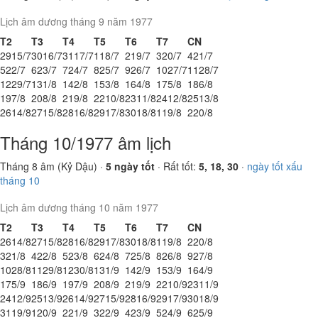
Lịch âm dương tháng 9 năm 1977
T2
T3
T4
T5
T6
T7
CN
29
15/7
30
16/7
31
17/7
1
18/7
2
19/7
3
20/7
4
21/7
5
22/7
6
23/7
7
24/7
8
25/7
9
26/7
10
27/7
11
28/7
12
29/7
13
1/8
14
2/8
15
3/8
16
4/8
17
5/8
18
6/8
19
7/8
20
8/8
21
9/8
22
10/8
23
11/8
24
12/8
25
13/8
26
14/8
27
15/8
28
16/8
29
17/8
30
18/8
1
19/8
2
20/8
Tháng 10/1977 âm lịch
Tháng 8 âm (Kỷ Dậu) ·
5 ngày tốt
· Rất tốt:
5, 18, 30
·
ngày tốt xấu
tháng 10
Lịch âm dương tháng 10 năm 1977
T2
T3
T4
T5
T6
T7
CN
26
14/8
27
15/8
28
16/8
29
17/8
30
18/8
1
19/8
2
20/8
3
21/8
4
22/8
5
23/8
6
24/8
7
25/8
8
26/8
9
27/8
10
28/8
11
29/8
12
30/8
13
1/9
14
2/9
15
3/9
16
4/9
17
5/9
18
6/9
19
7/9
20
8/9
21
9/9
22
10/9
23
11/9
24
12/9
25
13/9
26
14/9
27
15/9
28
16/9
29
17/9
30
18/9
31
19/9
1
20/9
2
21/9
3
22/9
4
23/9
5
24/9
6
25/9