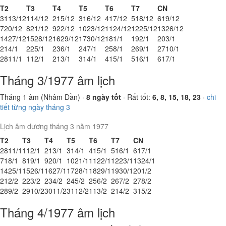
T2
T3
T4
T5
T6
T7
CN
31
13/12
1
14/12
2
15/12
3
16/12
4
17/12
5
18/12
6
19/12
7
20/12
8
21/12
9
22/12
10
23/12
11
24/12
12
25/12
13
26/12
14
27/12
15
28/12
16
29/12
17
30/12
18
1/1
19
2/1
20
3/1
21
4/1
22
5/1
23
6/1
24
7/1
25
8/1
26
9/1
27
10/1
28
11/1
1
12/1
2
13/1
3
14/1
4
15/1
5
16/1
6
17/1
Tháng 3/1977 âm lịch
Tháng 1 âm (Nhâm Dần) ·
8 ngày tốt
· Rất tốt:
6, 8, 15, 18, 23
·
chi
tiết từng ngày tháng 3
Lịch âm dương tháng 3 năm 1977
T2
T3
T4
T5
T6
T7
CN
28
11/1
1
12/1
2
13/1
3
14/1
4
15/1
5
16/1
6
17/1
7
18/1
8
19/1
9
20/1
10
21/1
11
22/1
12
23/1
13
24/1
14
25/1
15
26/1
16
27/1
17
28/1
18
29/1
19
30/1
20
1/2
21
2/2
22
3/2
23
4/2
24
5/2
25
6/2
26
7/2
27
8/2
28
9/2
29
10/2
30
11/2
31
12/2
1
13/2
2
14/2
3
15/2
Tháng 4/1977 âm lịch