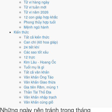
Tử vi hàng ngày
★★★☆☆ 6/10
Tử vi tuần mới
4
Tử vi năm 2026
4/10
12 con giáp hợp khắc
T7 · 23/8 âm
Phong thủy hợp tuổi
Nhâm Tý
Mệnh ngũ hành
★★★☆☆ 6/10
Kiến thức
5
Tất cả kiến thức
6/10
Can chi (60 hoa giáp)
T2 · 25/8 âm
24 tiết khí
Giáp Dần
Các sao tốt xấu
★★★☆☆ 6/10
12 trực
Điểm chấm từ Trực, sao Nhị Thập Bát Tú, Hoàng Đạo - Hắc Đạo và
Kim Lâu - Hoang Ốc
ngày cấm kỵ của riêng việc này
Bảng ngày khai trương cả năm
Tuổi mụ là gì
Tất cả văn khấn
Tháng 10/1969 có ngày nào nên
Văn khấn Ông Táo
Văn khấn Giao thừa
tránh, lỡ kẹt thì xử lý sao?
Gia tiên Rằm, mùng 1
Thần Tài Thổ Địa
Tháng 10/1969 không có ngày nào rơi xuống mức Rất xấu. Chỉ cần
Văn khấn nhập trạch
tránh
6 ngày Tam Nương
khi làm việc lớn.
Văn khấn cúng giỗ
Những ngày nên tránh trong tháng