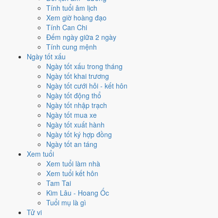
Mỗi việc chấm theo bộ Trực và sao 28 Tú riêng nên ngày đẹp của
Tính tuổi âm lịch
từng việc không trùng nhau. Tháng 10/1969 rộng cửa nhất cho
động
Xem giờ hoàng đạo
thổ
với
14 ngày
đạt từ 6/10, cao nhất là
12/10
. Hẹp nhất là
cưới hỏi
,
Tính Can Chi
chỉ
11 ngày
.
Đếm ngày giữa 2 ngày
Tính cung mệnh
🏪 Khai trương
12
💍 Cưới hỏi
11
🏗️ Động thổ
14
Ngày tốt xấu
✈️ Xuất hành
13
✍️ Ký hợp đồng
14
Ngày tốt xấu trong tháng
🏪 Khai trương
- 12 ngày đạt từ 6/10 trở lên trong tháng 10/1969
Ngày tốt khai trương
Ngày tốt cưới hỏi - kết hôn
1
Ngày tốt động thổ
12/10
Ngày tốt nhập trạch
CN · 2/9 âm
Ngày tốt mua xe
Canh Thân
Ngày tốt xuất hành
★★★★★ 9/10
Ngày tốt ký hợp đồng
2
Ngày tốt an táng
24/10
Xem tuổi
T6 · 14/9 âm
Xem tuổi làm nhà
Nhâm Thân
Xem tuổi kết hôn
★★★★☆ 8/10
Tam Tai
3
Kim Lâu - Hoang Ốc
1/10
Tuổi mụ là gì
T4 · 20/8 âm
Tử vi
Kỷ Dậu