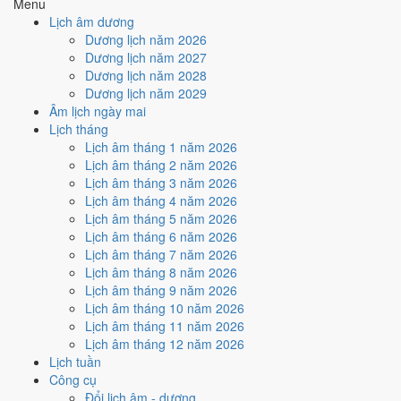
Menu
nhiều ngày tốt nhất?
Lịch âm dương
Dương lịch năm 2026
Dương lịch năm 2027
Ngày tốt tháng 10/1969 dồn về
tuần 3 (13/10 - 19/10)
với
2 ngày
từ
Dương lịch năm 2028
mức Tốt trở lên. Kém nhất là
tuần 4 (20/10 - 26/10)
với
5 ngày xấu
.
Dương lịch năm 2029
Lịch còn xê dịch được thì đặt việc lớn vào tuần 3, né tuần 4.
Âm lịch ngày mai
Muốn xem sát hơn từng ngày trong một tuần, mở
lịch tuần hiện tại
.
Lịch tháng
Lịch âm tháng 1 năm 2026
Bảng thống kê ngày tốt xấu theo tuần
Lịch âm tháng 2 năm 2026
Lịch âm tháng 3 năm 2026
Tuần
Ngày dương
Tốt
Xấu
Phân bố
Đánh giá
Lịch âm tháng 4 năm 2026
Tuần 1
1/10 - 5/10
1
2
⚠️ Cần thận trọng
Lịch âm tháng 5 năm 2026
Tuần 2
6/10 - 12/10
1
3
⚠️ Cần thận trọng
Lịch âm tháng 6 năm 2026
Tuần 3
13/10 - 19/10
2
4
✅ Tốt nhất tháng
Lịch âm tháng 7 năm 2026
Tuần 4
20/10 - 26/10
1
5
⚠️ Nhiều ngày xấu nhất
Lịch âm tháng 8 năm 2026
Tuần 5
27/10 - 31/10
2
2
➖ Cân bằng
Lịch âm tháng 9 năm 2026
Ngày nào đẹp nhất tháng
Lịch âm tháng 10 năm 2026
Lịch âm tháng 11 năm 2026
10/1969 để cưới hỏi, khai
Lịch âm tháng 12 năm 2026
Lịch tuần
trương?
Công cụ
Đổi lịch âm - dương