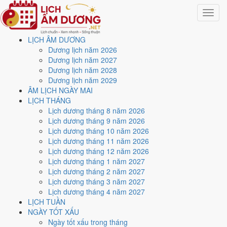
Toggle
navigat
LỊCH ÂM DƯƠNG
Trang chủ
Dương lịch năm 2026
Lịch năm 1969
Dương lịch năm 2027
Tháng 10/1969
Dương lịch năm 2028
Dương lịch năm 2029
Lịch âm dương tháng 10
ÂM LỊCH NGÀY MAI
LỊCH THÁNG
năm 1969 - Tháng Quý Dậu
Lịch dương tháng 8 năm 2026
Lịch dương tháng 9 năm 2026
Lịch dương tháng 10 năm 2026
Tháng 10/1969 ứng với tháng 8 và 9 âm lịch năm Kỷ Dậu. Tháng này
Lịch dương tháng 11 năm 2026
có
7 ngày từ mức Tốt trở lên
và
16 ngày nên tránh
, đẹp nhất là
Lịch dương tháng 12 năm 2026
12/10
. Rằm rơi vào
25/10
.
Lịch dương tháng 1 năm 2027
Tháng 10/1969 có
31 ngày
, gồm 10 ngày thuộc tháng 8 âm và 21
Lịch dương tháng 2 năm 2027
ngày thuộc tháng 9 âm. Tháng âm đầu tiên là
Quý Dậu
, năm Kỷ Dậu.
Lịch dương tháng 3 năm 2027
Lịch dương tháng 4 năm 2027
Thang 5 bậc dùng chung với trang chi tiết từng ngày cho ra
1 ngày
LỊCH TUẦN
Rất tốt
và
6 ngày Tốt
. Đối lại là
16 ngày Xấu trở xuống
. Nhóm đẹp
NGÀY TỐT XẤU
nhất rơi vào
12/10
.
Ngày tốt xấu trong tháng