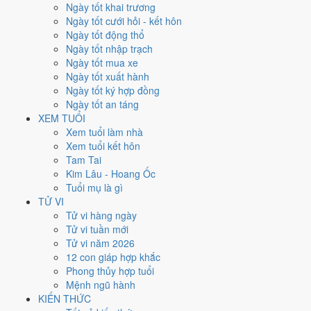
Xét theo từng việc,
động thổ
rộng cửa nhất với
14 ngày
đạt từ 6/10.
Ngày tốt khai trương
Cưới hỏi
hẹp nhất, chỉ
11 ngày
. Việc nào kén ngày thì nên chốt lịch
Ngày tốt cưới hỏi - kết hôn
sớm.
Ngày tốt động thổ
Ngày tốt nhập trạch
1
Ngày tốt mua xe
Ngày rất tốt
Ngày tốt xuất hành
6
Ngày tốt ký hợp đồng
Ngày tốt
Ngày tốt an táng
16
XEM TUỔI
Ngày xấu
Xem tuổi làm nhà
3
Xem tuổi kết hôn
Ngày quý hiếm
Tam Tai
Kim Lâu - Hoang Ốc
Lịch âm dương tháng 10/1969
Tuổi mụ là gì
chi tiết từng ngày
TỬ VI
Tử vi hàng ngày
Tử vi tuần mới
Tháng
Năm
XEM
Tử vi năm 2026
Lưới lịch dưới đây trải đủ
31 ngày
của tháng 10/1969. Mỗi ô ghi ngày
12 con giáp hợp khắc
dương, ngày âm và can chi ngày, tô màu theo 5 mức. Tháng này có
7
Phong thủy hợp tuổi
ngày từ mức Tốt trở lên
và
16 ngày từ mức Xấu trở xuống
.
Mệnh ngũ hành
T2
T3
T4
T5
T6
T7
CN
KIẾN THỨC