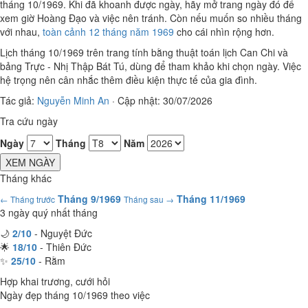
tháng 10/1969. Khi đã khoanh được ngày, hãy mở trang ngày đó để
xem giờ Hoàng Đạo và việc nên tránh. Còn nếu muốn so nhiều tháng
với nhau,
toàn cảnh 12 tháng năm 1969
cho cái nhìn rộng hơn.
Lịch tháng 10/1969 trên trang tính bằng thuật toán lịch Can Chi và
bảng Trực - Nhị Thập Bát Tú, dùng để tham khảo khi chọn ngày. Việc
hệ trọng nên cân nhắc thêm điều kiện thực tế của gia đình.
Tác giả:
Nguyễn Minh An
·
Cập nhật: 30/07/2026
Tra cứu ngày
Ngày
Tháng
Năm
XEM NGÀY
Tháng khác
Tháng 9/1969
Tháng 11/1969
← Tháng trước
Tháng sau →
3 ngày quý nhất tháng
🌙
2/10
- Nguyệt Đức
🌟
18/10
- Thiên Đức
✨
25/10
- Rằm
Hợp khai trương, cưới hỏi
Ngày đẹp tháng 10/1969 theo việc