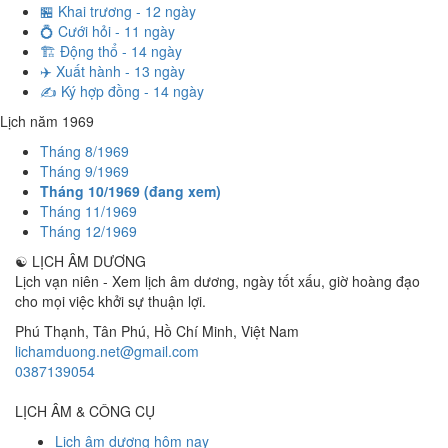
🏪 Khai trương - 12 ngày
💍 Cưới hỏi - 11 ngày
🏗️ Động thổ - 14 ngày
✈️ Xuất hành - 13 ngày
✍️ Ký hợp đồng - 14 ngày
Lịch năm 1969
Tháng 8/1969
Tháng 9/1969
Tháng 10/1969 (đang xem)
Tháng 11/1969
Tháng 12/1969
☯
LỊCH ÂM DƯƠNG
Lịch vạn niên - Xem lịch âm dương, ngày tốt xấu, giờ hoàng đạo
cho mọi việc khởi sự thuận lợi.
Phú Thạnh, Tân Phú
,
Hồ Chí Minh
,
Việt Nam
lichamduong.net@gmail.com
0387139054
LỊCH ÂM & CÔNG CỤ
Lịch âm dương hôm nay