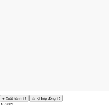
009 nhiều ngày tốt nhất?
2 ngày
từ mức Tốt trở lên. Kém nhất là
tuần 4 (19/10 - 25/10)
với
4 n
n hiện tại
.
nhất
0/2009 để cưới hỏi, khai trương?
y đẹp của từng việc không trùng nhau. Tháng 10/2009 rộng cửa nhất 
✈️ Xuất hành
13
✍️ Ký hợp đồng
15
g 10/2009