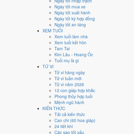
Ngày tốt nhập trạch
4
Ngày tốt mua xe
Ngày quý hiếm
Ngày tốt xuất hành
Ngày tốt ký hợp đồng
Lịch âm dương tháng 10/200
Ngày tốt an táng
XEM TUỔI
Tháng
Năm
Xem tuổi làm nhà
XEM
Xem tuổi kết hôn
Lưới lịch dưới đây trải đủ
31 ngày
của tháng 10/2009. Mỗ
Tam Tai
mức Xấu trở xuống
.
Kim Lâu - Hoang Ốc
T2
T3
T4
Tuổi mụ là gì
TỬ VI
28
10/8
Bính Tý
29
11/8
Đinh Sửu
30
1
Tử vi hàng ngày
Tử vi tuần mới
5
17/8
Quý Mùi
Hoàng
6
18/8
Giáp Thân
Hắc
7
19
Tử vi năm 2026
12
24/8
Canh Dần
Nguyệt
13
25/8
Tân Mão
12 con giáp hợp khắc
14
2
Đức
Hoàng
Phong thủy hợp tuổi
Mệnh ngũ hành
19
2/9
Đinh Dậu
Hoàng
20
3/9
Mậu Tuất
Hắc
21
4
KIẾN THỨC
★
2
Tất cả kiến thức
26
9/9
Giáp Thìn
Hoàng
27
10/9
Ất Tỵ
Hoàng
Đức
Can chi (60 hoa giáp)
Rất tốt
Tốt
Bình thường
Xấu
Rất xấu
★ Thiên Đức · ✨ Th
24 tiết khí
Các sao tốt xấu