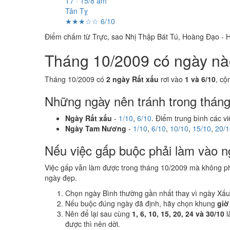
T7 · 15/8 âm
Tân Tỵ
★★★☆☆ 6/10
Điểm chấm từ Trực, sao Nhị Thập Bát Tú, Hoàng Đạo - H
Tháng 10/2009 có ngày nào 
Tháng 10/2009 có
2 ngày Rất xấu
rơi vào
1 và 6/10
, c
Những ngày nên tránh trong thán
Ngày Rất xấu
-
1/10
,
6/10
. Điểm trung bình các v
Ngày Tam Nương
-
1/10
,
6/10
,
10/10
,
15/10
,
20/1
Nếu việc gấp buộc phải làm vào n
Việc gấp vẫn làm được trong tháng 10/2009 mà không p
ngày đẹp.
Chọn ngày Bình thường gần nhất thay vì ngày Xấu
Nếu buộc đúng ngày đã định, hãy chọn khung
giờ
Nên để lại sau cùng
1, 6, 10, 15, 20, 24 và 30/10
l
được thì nên dời.