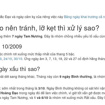
ắc Đạo và ngày cấm kỵ của riêng việc này
Bảng ngày khai trương cả 
nên tránh, lỡ kẹt thì xử lý sao?
ộng thêm
7 ngày Tam Nương
. Đây là nhóm chồng nhiều yếu tố xấu cùng
g 10/2009
iệc chính rơi xuống mức thấp nhất của thang 5 bậc.
0
,
24/10
,
30/10
. Ứng ngày âm 3, 7, 13, 18, 22 và 27 cố định hằng thá
gày xấu thì sao?
hải dời sang tháng khác. Tháng này còn
9 ngày Bình thường
, là nhó
: sớm nhất trong tháng là
3/10
. Ngày Bình thường không có sát khí nặ
 Hoàng Đạo
trong ngày đó để làm việc chính, vì giờ tốt vẫn gỡ được 
à ngày Tam Nương, và
1 và 6/10
là nhóm rơi xuống mức Rất xấu. Đây là