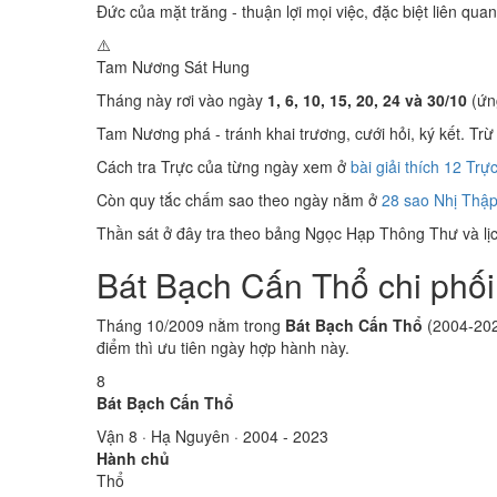
Đức của mặt trăng - thuận lợi mọi việc, đặc biệt liên quan
⚠️
Tam Nương Sát
Hung
Tháng này rơi vào ngày
1, 6, 10, 15, 20, 24 và 30/10
(ứng
Tam Nương phá - tránh khai trương, cưới hỏi, ký kết. Trừ 
Cách tra Trực của từng ngày xem ở
bài giải thích 12 Trự
Còn quy tắc chấm sao theo ngày nằm ở
28 sao Nhị Thập
Thần sát ở đây tra theo bảng Ngọc Hạp Thông Thư và lịch
Bát Bạch Cấn Thổ chi phối
Tháng 10/2009 nằm trong
Bát Bạch Cấn Thổ
(2004-202
điểm thì ưu tiên ngày hợp hành này.
8
Bát Bạch Cấn Thổ
Vận 8 · Hạ Nguyên · 2004 - 2023
Hành chủ
Thổ