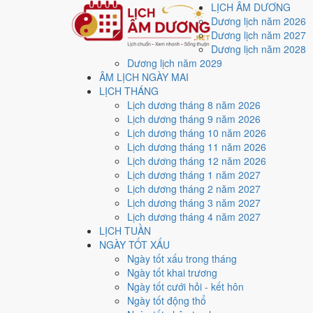
LỊCH ÂM DƯƠNG
Dương lịch năm 2026
Dương lịch năm 2027
Dương lịch năm 2028
Dương lịch năm 2029
Trang chủ
ÂM LỊCH NGÀY MAI
Lịch năm 2009
LỊCH THÁNG
Tháng 10/2009
Lịch dương tháng 8 năm 2026
Lịch âm dương tháng 
Lịch dương tháng 9 năm 2026
Lịch dương tháng 10 năm 2026
Lịch dương tháng 11 năm 2026
Tháng 10/2009 ứng với tháng 8 và 9 âm lịch năm Kỷ Sử
Lịch dương tháng 12 năm 2026
Lịch dương tháng 1 năm 2027
Tháng 10/2009 có
31 ngày
, gồm 17 ngày thuộc tháng 8
Lịch dương tháng 2 năm 2027
Thang 5 bậc dùng chung với trang chi tiết từng ngày cho
Lịch dương tháng 3 năm 2027
Lịch dương tháng 4 năm 2027
Xét theo từng việc,
động thổ
rộng cửa nhất với
15 ngày
LỊCH TUẦN
3
NGÀY TỐT XẤU
Ngày rất tốt
Ngày tốt xấu trong tháng
4
Ngày tốt khai trương
Ngày tốt
Ngày tốt cưới hỏi - kết hôn
15
Ngày tốt động thổ
Ngày xấu