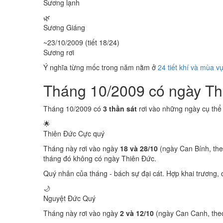
Sương lạnh
🌿
Sương Giáng
~23/10/2009 (tiết 18/24)
Sương rơi
Ý nghĩa từng mốc trong năm nằm ở
24 tiết khí và mùa v
Tháng 10/2009 có ngày T
Tháng 10/2009 có
3 thần sát
rơi vào những ngày cụ thể
🌟
Thiên Đức
Cực quý
Tháng này rơi vào ngày
18 và 28/10
(ngày Can Bính, the
tháng đó không có ngày Thiên Đức.
Quý nhân của tháng - bách sự đại cát. Hợp khai trương, c
🌙
Nguyệt Đức
Quý
Tháng này rơi vào ngày
2 và 12/10
(ngày Can Canh, theo