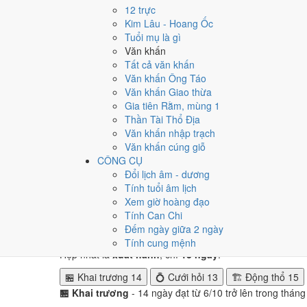
Tuần nào trong tháng 10/2
12 trực
Kim Lâu - Hoang Ốc
Ngày tốt tháng 10/2009 dồn về
tuần 2 (5/10 - 11/10)
với
Tuổi mụ là gì
2, né tuần 4.
Văn khấn
Tất cả văn khấn
Muốn xem sát hơn từng ngày trong một tuần, mở
lịch tuầ
Văn khấn Ông Táo
Văn khấn Giao thừa
Bảng thống kê ngày tốt xấu theo tuần
Gia tiên Rằm, mùng 1
Tuần
Ngày dương
Tốt
Xấu
Phân bố
Đánh giá
Thần Tài Thổ Địa
Tuần 1
1/10 - 4/10
0
2
⚠️ Cần thận trọng
Văn khấn nhập trạch
Tuần 2
5/10 - 11/10
2
3
✅ Tốt nhất tháng
Văn khấn cúng giỗ
Tuần 3
12/10 - 18/10
2
2
➖ Cân bằng
CÔNG CỤ
Tuần 4
19/10 - 25/10
2
4
⚠️ Nhiều ngày xấu 
Đổi lịch âm - dương
Tuần 5
26/10 - 31/10
1
4
⚠️ Cần thận trọng
Tính tuổi âm lịch
Xem giờ hoàng đạo
Ngày nào đẹp nhất tháng 1
Tính Can Chi
Đếm ngày giữa 2 ngày
Mỗi việc chấm theo bộ Trực và sao 28 Tú riêng nên ngà
Tính cung mệnh
Hẹp nhất là
xuất hành
, chỉ
13 ngày
.
🏪 Khai trương
14
💍 Cưới hỏi
13
🏗️ Động thổ
15
🏪 Khai trương
- 14 ngày đạt từ 6/10 trở lên trong thán