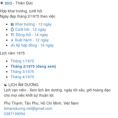
🌟
20/2
- Thiên Đức
Hợp khai trương, cưới hỏi
Ngày đẹp tháng 2/1975 theo việc
🏪 Khai trương - 13 ngày
💍 Cưới hỏi - 12 ngày
🏗️ Động thổ - 14 ngày
✈️ Xuất hành - 12 ngày
✍️ Ký hợp đồng - 16 ngày
Lịch năm 1975
Tháng 1/1975
Tháng 2/1975 (đang xem)
Tháng 3/1975
Tháng 4/1975
☯
LỊCH ÂM DƯƠNG
Lịch vạn niên - Xem lịch âm dương, ngày tốt xấu, giờ hoàng đạo
cho mọi việc khởi sự thuận lợi.
Phú Thạnh, Tân Phú
,
Hồ Chí Minh
,
Việt Nam
lichamduong.net@gmail.com
0387139054