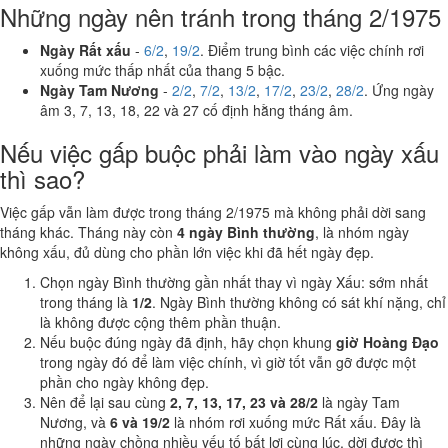
Những ngày nên tránh trong tháng 2/1975
Ngày Rất xấu
-
6/2
,
19/2
. Điểm trung bình các việc chính rơi
xuống mức thấp nhất của thang 5 bậc.
Ngày Tam Nương
-
2/2
,
7/2
,
13/2
,
17/2
,
23/2
,
28/2
. Ứng ngày
âm 3, 7, 13, 18, 22 và 27 cố định hằng tháng âm.
Nếu việc gấp buộc phải làm vào ngày xấu
thì sao?
Việc gấp vẫn làm được trong tháng 2/1975 mà không phải dời sang
tháng khác. Tháng này còn
4 ngày Bình thường
, là nhóm ngày
không xấu, đủ dùng cho phần lớn việc khi đã hết ngày đẹp.
Chọn ngày Bình thường gần nhất thay vì ngày Xấu: sớm nhất
trong tháng là
1/2
. Ngày Bình thường không có sát khí nặng, chỉ
là không được cộng thêm phần thuận.
Nếu buộc đúng ngày đã định, hãy chọn khung
giờ Hoàng Đạo
trong ngày đó để làm việc chính, vì giờ tốt vẫn gỡ được một
phần cho ngày không đẹp.
Nên để lại sau cùng
2, 7, 13, 17, 23 và 28/2
là ngày Tam
Nương, và
6 và 19/2
là nhóm rơi xuống mức Rất xấu. Đây là
những ngày chồng nhiều yếu tố bất lợi cùng lúc, dời được thì