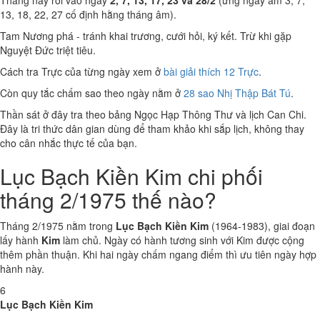
Tháng này rơi vào ngày
2, 7, 13, 17, 23 và 28/2
(ứng ngày âm 3, 7,
13, 18, 22, 27 cố định hằng tháng âm).
Tam Nương phá - tránh khai trương, cưới hỏi, ký kết. Trừ khi gặp
Nguyệt Đức triệt tiêu.
Cách tra Trực của từng ngày xem ở
bài giải thích 12 Trực
.
Còn quy tắc chấm sao theo ngày nằm ở
28 sao Nhị Thập Bát Tú
.
Thần sát ở đây tra theo bảng Ngọc Hạp Thông Thư và lịch Can Chi.
Đây là tri thức dân gian dùng để tham khảo khi sắp lịch, không thay
cho cân nhắc thực tế của bạn.
Lục Bạch Kiền Kim chi phối
tháng 2/1975 thế nào?
Tháng 2/1975 nằm trong
Lục Bạch Kiền Kim
(1964-1983), giai đoạn
lấy hành
Kim
làm chủ. Ngày có hành tương sinh với Kim được cộng
thêm phần thuận. Khi hai ngày chấm ngang điểm thì ưu tiên ngày hợp
hành này.
6
Lục Bạch Kiền Kim