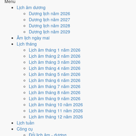
Menu
Lịch âm dương
Tuần nào trong tháng 2/1975
Dương lịch năm 2026
nhiều ngày tốt nhất?
Dương lịch năm 2027
Dương lịch năm 2028
Dương lịch năm 2029
Ngày tốt tháng 2/1975 dồn về
tuần 3 (10/2 - 16/2)
với
4 ngày
từ mức
Âm lịch ngày mai
Tốt trở lên. Kém nhất là
tuần 2 (3/2 - 9/2)
với
4 ngày xấu
. Lịch còn xê
Lịch tháng
dịch được thì đặt việc lớn vào tuần 3, né tuần 2.
Lịch âm tháng 1 năm 2026
Muốn xem sát hơn từng ngày trong một tuần, mở
lịch tuần hiện tại
.
Lịch âm tháng 2 năm 2026
Lịch âm tháng 3 năm 2026
Bảng thống kê ngày tốt xấu theo tuần
Lịch âm tháng 4 năm 2026
Lịch âm tháng 5 năm 2026
Tuần
Ngày dương
Tốt
Xấu
Phân bố
Đánh giá
Lịch âm tháng 6 năm 2026
Tuần 1
1/2 - 2/2
1
0
✅ Tốt
Lịch âm tháng 7 năm 2026
Tuần 2
3/2 - 9/2
1
4
⚠️ Nhiều ngày xấu nhất
Lịch âm tháng 8 năm 2026
Tuần 3
10/2 - 16/2
4
3
✅ Tốt nhất tháng
Lịch âm tháng 9 năm 2026
Tuần 4
17/2 - 23/2
3
4
⚠️ Cần thận trọng
Lịch âm tháng 10 năm 2026
Tuần 5
24/2 - 28/2
1
3
⚠️ Cần thận trọng
Lịch âm tháng 11 năm 2026
Ngày nào đẹp nhất tháng 2/1975
Lịch âm tháng 12 năm 2026
Lịch tuần
để cưới hỏi, khai trương?
Công cụ
Đổi lịch âm - dương