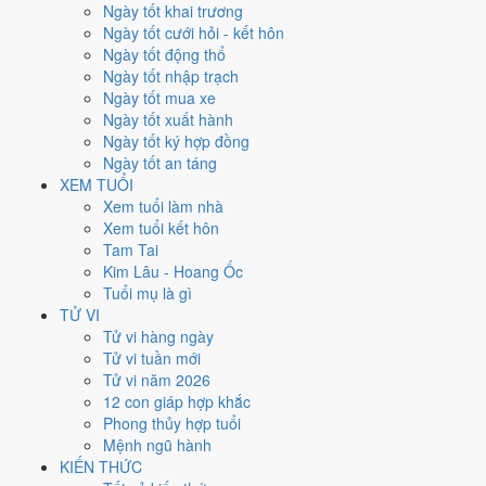
Ngày tốt khai trương
nhất rơi vào
10, 11, 18, 21 và 23/2
.
Ngày tốt cưới hỏi - kết hôn
Xét theo từng việc,
ký hợp đồng
rộng cửa nhất với
16 ngày
đạt từ
Ngày tốt động thổ
6/10.
Xuất hành
hẹp nhất, chỉ
12 ngày
. Việc nào kén ngày thì nên
Ngày tốt nhập trạch
chốt lịch sớm.
Ngày tốt mua xe
Ngày tốt xuất hành
5
Ngày tốt ký hợp đồng
Ngày rất tốt
Ngày tốt an táng
5
XEM TUỔI
Ngày tốt
Xem tuổi làm nhà
14
Xem tuổi kết hôn
Ngày xấu
Tam Tai
3
Kim Lâu - Hoang Ốc
Ngày quý hiếm
Tuổi mụ là gì
Lịch âm dương tháng 2/1975 chi
TỬ VI
Tử vi hàng ngày
tiết từng ngày
Tử vi tuần mới
Tử vi năm 2026
12 con giáp hợp khắc
Tháng
Năm
XEM
Phong thủy hợp tuổi
Lưới lịch dưới đây trải đủ
28 ngày
của tháng 2/1975. Mỗi ô ghi ngày
Mệnh ngũ hành
dương, ngày âm và can chi ngày, tô màu theo 5 mức. Tháng này có
KIẾN THỨC
10 ngày từ mức Tốt trở lên
và
14 ngày từ mức Xấu trở xuống
.