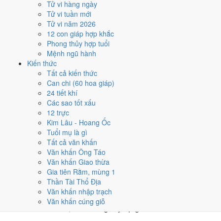
Tử vi hàng ngày
★★★★★ 9/10
Tử vi tuần mới
4
Tử vi năm 2026
15/2
12 con giáp hợp khắc
T7 · 5/1 âm
Phong thủy hợp tuổi
Nhâm Thìn
Mệnh ngũ hành
★★★★★ 9/10
Kiến thức
5
Tất cả kiến thức
23/2
Can chi (60 hoa giáp)
CN · 13/1 âm
24 tiết khí
Canh Tý
Các sao tốt xấu
★★★★★ 9/10
12 trực
Điểm chấm từ Trực, sao Nhị Thập Bát Tú, Hoàng Đạo - Hắc Đạo và
Kim Lâu - Hoang Ốc
ngày cấm kỵ của riêng việc này
Bảng ngày khai trương cả năm
Tuổi mụ là gì
Tất cả văn khấn
Tháng 2/1975 có ngày nào nên
Văn khấn Ông Táo
Văn khấn Giao thừa
tránh, lỡ kẹt thì xử lý sao?
Gia tiên Rằm, mùng 1
Thần Tài Thổ Địa
Tháng 2/1975 có
2 ngày Rất xấu
rơi vào
6 và 19/2
, cộng thêm
6
Văn khấn nhập trạch
ngày Tam Nương
. Đây là nhóm chồng nhiều yếu tố xấu cùng lúc.
Văn khấn cúng giỗ
Nên tránh khi cưới hỏi, khai trương hay động thổ.