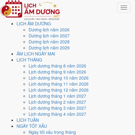
Toggle
navigat
LỊCH ÂM DƯƠNG
Trang chủ
Dương lịch năm 2026
Lịch năm 1975
Dương lịch năm 2027
Tháng 2/1975
Dương lịch năm 2028
Dương lịch năm 2029
Lịch âm dương tháng 2
ÂM LỊCH NGÀY MAI
LỊCH THÁNG
năm 1975 - Tháng Đinh
Lịch dương tháng 8 năm 2026
Lịch dương tháng 9 năm 2026
Sửu
Lịch dương tháng 10 năm 2026
Lịch dương tháng 11 năm 2026
Lịch dương tháng 12 năm 2026
Tháng 2/1975 ứng với tháng 12 và 1 âm lịch năm Giáp Dần. Tháng
Lịch dương tháng 1 năm 2027
này có
10 ngày từ mức Tốt trở lên
và
14 ngày nên tránh
, đẹp nhất
Lịch dương tháng 2 năm 2027
là
10, 11 và 18/2
. Rằm rơi vào
25/2
.
Lịch dương tháng 3 năm 2027
Tháng 2/1975 có
28 ngày
, gồm 18 ngày thuộc tháng 1 âm và 10 ngày
Lịch dương tháng 4 năm 2027
thuộc tháng 12 âm. Tháng âm đầu tiên là
Đinh Sửu
, năm Giáp Dần.
LỊCH TUẦN
NGÀY TỐT XẤU
Thang 5 bậc dùng chung với trang chi tiết từng ngày cho ra
5 ngày
Ngày tốt xấu trong tháng
Rất tốt
và
5 ngày Tốt
. Đối lại là
14 ngày Xấu trở xuống
. Nhóm đẹp