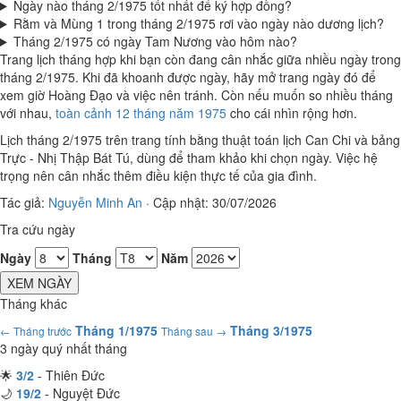
Ngày nào tháng 2/1975 tốt nhất để ký hợp đồng?
Rằm và Mùng 1 trong tháng 2/1975 rơi vào ngày nào dương lịch?
Tháng 2/1975 có ngày Tam Nương vào hôm nào?
Trang lịch tháng hợp khi bạn còn đang cân nhắc giữa nhiều ngày trong
tháng 2/1975. Khi đã khoanh được ngày, hãy mở trang ngày đó để
xem giờ Hoàng Đạo và việc nên tránh. Còn nếu muốn so nhiều tháng
với nhau,
toàn cảnh 12 tháng năm 1975
cho cái nhìn rộng hơn.
Lịch tháng 2/1975 trên trang tính bằng thuật toán lịch Can Chi và bảng
Trực - Nhị Thập Bát Tú, dùng để tham khảo khi chọn ngày. Việc hệ
trọng nên cân nhắc thêm điều kiện thực tế của gia đình.
Tác giả:
Nguyễn Minh An
·
Cập nhật: 30/07/2026
Tra cứu ngày
Ngày
Tháng
Năm
XEM NGÀY
Tháng khác
Tháng 1/1975
Tháng 3/1975
← Tháng trước
Tháng sau →
3 ngày quý nhất tháng
🌟
3/2
- Thiên Đức
🌙
19/2
- Nguyệt Đức