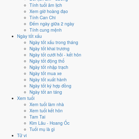
Mỗi việc chấm theo bộ Trực và sao 28 Tú riêng nên ngày đẹp của
Tính tuổi âm lịch
từng việc không trùng nhau. Tháng 2/1975 rộng cửa nhất cho
ký hợp
Xem giờ hoàng đạo
đồng
với
16 ngày
đạt từ 6/10, cao nhất là
4/2
. Hẹp nhất là
xuất
Tính Can Chi
hành
, chỉ
12 ngày
.
Đếm ngày giữa 2 ngày
Tính cung mệnh
🏪 Khai trương
13
💍 Cưới hỏi
12
🏗️ Động thổ
14
Ngày tốt xấu
✈️ Xuất hành
12
✍️ Ký hợp đồng
16
Ngày tốt xấu trong tháng
🏪 Khai trương
- 13 ngày đạt từ 6/10 trở lên trong tháng 2/1975
Ngày tốt khai trương
Ngày tốt cưới hỏi - kết hôn
1
Ngày tốt động thổ
10/2
Ngày tốt nhập trạch
T2 · 30/12 âm
Ngày tốt mua xe
Đinh Hợi
Ngày tốt xuất hành
★★★★★ 10/10
Ngày tốt ký hợp đồng
2
Ngày tốt an táng
2/2
Xem tuổi
CN · 22/12 âm
Xem tuổi làm nhà
Kỷ Mão
Xem tuổi kết hôn
★★★★★ 9/10
Tam Tai
3
Kim Lâu - Hoang Ốc
11/2
Tuổi mụ là gì
T3 · 1/1 âm
Tử vi
Mậu Tý