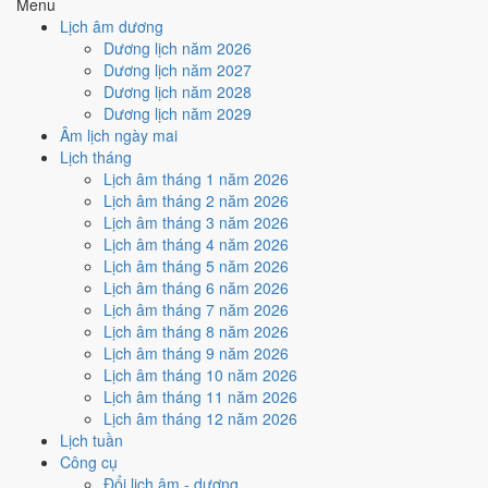
Menu
Lịch âm dương
Tuần nào trong tháng 5/2036
Dương lịch năm 2026
nhiều ngày tốt nhất?
Dương lịch năm 2027
Dương lịch năm 2028
Dương lịch năm 2029
Ngày tốt tháng 5/2036 dồn về
tuần 3 (12/5 - 18/5)
với
2 ngày
từ mức
Âm lịch ngày mai
Tốt trở lên. Kém nhất là
tuần 2 (5/5 - 11/5)
với
5 ngày xấu
. Lịch còn
Lịch tháng
xê dịch được thì đặt việc lớn vào tuần 3, né tuần 2.
Lịch âm tháng 1 năm 2026
Muốn xem sát hơn từng ngày trong một tuần, mở
lịch tuần hiện tại
.
Lịch âm tháng 2 năm 2026
Lịch âm tháng 3 năm 2026
Bảng thống kê ngày tốt xấu theo tuần
Lịch âm tháng 4 năm 2026
Lịch âm tháng 5 năm 2026
Tuần
Ngày dương
Tốt
Xấu
Phân bố
Đánh giá
Lịch âm tháng 6 năm 2026
Tuần 1
1/5 - 4/5
1
2
⚠️ Cần thận trọng
Lịch âm tháng 7 năm 2026
Tuần 2
5/5 - 11/5
1
5
⚠️ Nhiều ngày xấu nhất
Lịch âm tháng 8 năm 2026
Tuần 3
12/5 - 18/5
2
3
✅ Tốt nhất tháng
Lịch âm tháng 9 năm 2026
Tuần 4
19/5 - 25/5
1
4
⚠️ Cần thận trọng
Lịch âm tháng 10 năm 2026
Tuần 5
26/5 - 31/5
1
3
⚠️ Cần thận trọng
Lịch âm tháng 11 năm 2026
Ngày nào đẹp nhất tháng 5/2036
Lịch âm tháng 12 năm 2026
Lịch tuần
để cưới hỏi, khai trương?
Công cụ
Đổi lịch âm - dương