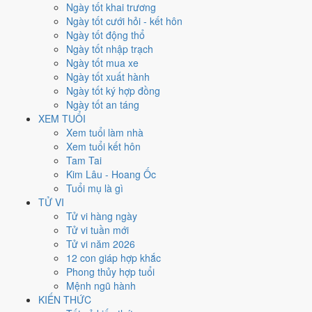
Xét theo từng việc,
ký hợp đồng
rộng cửa nhất với
15 ngày
đạt từ
Ngày tốt khai trương
6/10.
Khai trương
hẹp nhất, chỉ
11 ngày
. Việc nào kén ngày thì nên
Ngày tốt cưới hỏi - kết hôn
chốt lịch sớm.
Ngày tốt động thổ
Ngày tốt nhập trạch
2
Ngày tốt mua xe
Ngày rất tốt
Ngày tốt xuất hành
4
Ngày tốt ký hợp đồng
Ngày tốt
Ngày tốt an táng
17
XEM TUỔI
Ngày xấu
Xem tuổi làm nhà
7
Xem tuổi kết hôn
Ngày quý hiếm
Tam Tai
Kim Lâu - Hoang Ốc
Lịch âm dương tháng 5/2036 chi
Tuổi mụ là gì
tiết từng ngày
TỬ VI
Tử vi hàng ngày
Tử vi tuần mới
Tháng
Năm
XEM
Tử vi năm 2026
Lưới lịch dưới đây trải đủ
31 ngày
của tháng 5/2036. Mỗi ô ghi ngày
12 con giáp hợp khắc
dương, ngày âm và can chi ngày, tô màu theo 5 mức. Tháng này có
6
Phong thủy hợp tuổi
ngày từ mức Tốt trở lên
và
17 ngày từ mức Xấu trở xuống
.
Mệnh ngũ hành
T2
T3
T4
T5
T6
T7
CN
KIẾN THỨC