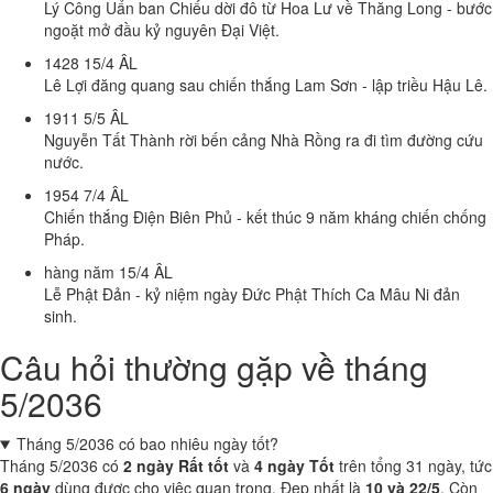
Lý Công Uẩn ban Chiếu dời đô từ Hoa Lư về Thăng Long - bước
ngoặt mở đầu kỷ nguyên Đại Việt.
1428
15/4 ÂL
Lê Lợi đăng quang sau chiến thắng Lam Sơn - lập triều Hậu Lê.
1911
5/5 ÂL
Nguyễn Tất Thành rời bến cảng Nhà Rồng ra đi tìm đường cứu
nước.
1954
7/4 ÂL
Chiến thắng Điện Biên Phủ - kết thúc 9 năm kháng chiến chống
Pháp.
hàng năm
15/4 ÂL
Lễ Phật Đản - kỷ niệm ngày Đức Phật Thích Ca Mâu Ni đản
sinh.
Câu hỏi thường gặp về tháng
5/2036
Tháng 5/2036 có bao nhiêu ngày tốt?
Tháng 5/2036 có
2 ngày Rất tốt
và
4 ngày Tốt
trên tổng 31 ngày, tức
6 ngày
dùng được cho việc quan trọng. Đẹp nhất là
10 và 22/5
. Còn