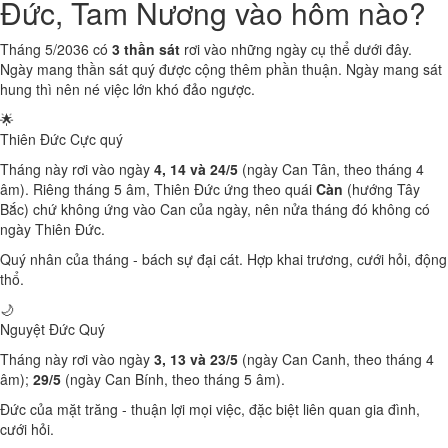
Đức, Tam Nương vào hôm nào?
Tháng 5/2036 có
3 thần sát
rơi vào những ngày cụ thể dưới đây.
Ngày mang thần sát quý được cộng thêm phần thuận. Ngày mang sát
hung thì nên né việc lớn khó đảo ngược.
🌟
Thiên Đức
Cực quý
Tháng này rơi vào ngày
4, 14 và 24/5
(ngày Can Tân, theo tháng 4
âm). Riêng tháng 5 âm, Thiên Đức ứng theo quái
Càn
(hướng Tây
Bắc) chứ không ứng vào Can của ngày, nên nửa tháng đó không có
ngày Thiên Đức.
Quý nhân của tháng - bách sự đại cát. Hợp khai trương, cưới hỏi, động
thổ.
🌙
Nguyệt Đức
Quý
Tháng này rơi vào ngày
3, 13 và 23/5
(ngày Can Canh, theo tháng 4
âm);
29/5
(ngày Can Bính, theo tháng 5 âm).
Đức của mặt trăng - thuận lợi mọi việc, đặc biệt liên quan gia đình,
cưới hỏi.