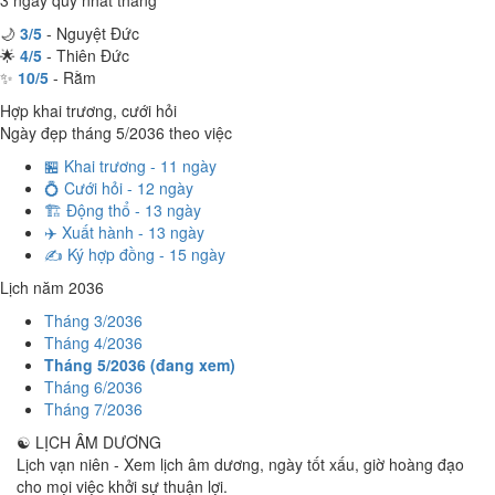
3 ngày quý nhất tháng
🌙
3/5
- Nguyệt Đức
🌟
4/5
- Thiên Đức
✨
10/5
- Rằm
Hợp khai trương, cưới hỏi
Ngày đẹp tháng 5/2036 theo việc
🏪 Khai trương - 11 ngày
💍 Cưới hỏi - 12 ngày
🏗️ Động thổ - 13 ngày
✈️ Xuất hành - 13 ngày
✍️ Ký hợp đồng - 15 ngày
Lịch năm 2036
Tháng 3/2036
Tháng 4/2036
Tháng 5/2036 (đang xem)
Tháng 6/2036
Tháng 7/2036
☯
LỊCH ÂM DƯƠNG
Lịch vạn niên - Xem lịch âm dương, ngày tốt xấu, giờ hoàng đạo
cho mọi việc khởi sự thuận lợi.