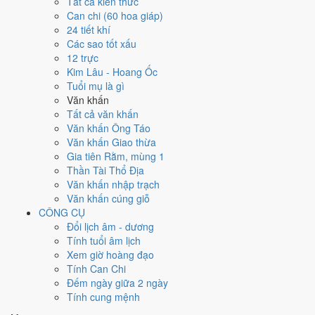
3
8/4
★
4
9/4
Tất cả kiến thức
1
6/4
Mậu
28
3/4
29
4/4
30
5/4
2
7/4
Kỷ
Canh Ngọ
Tân Mùi
Can chi (60 hoa giáp)
Thìn
Ất Sửu
Bính Dần
Đinh Mão
Tỵ
Hắc
Nguyệt
Thiên
24 tiết khí
Hoàng
Đức
Đức
Các sao tốt xấu
5
10/4
12 trực
6
11/4
7
12/4
8
13/4
Ất
9
14/4
10
15/4
11
16/4
Nhâm
Kim Lâu - Hoang Ốc
Quý Dậu
Giáp Tuất
Hợi
Bính Tý
Đinh Sửu
Mậu Dần
Thân
Tuổi mụ là gì
Hắc
Hoàng
Hoàng
Hắc
Rằm
Hắc
Hắc
Văn khấn
13
18/4
★
14
15
20/4
Tất cả văn khấn
12
17/4
16
21/4
17
22/4
18
23/4
Canh Thìn
19/4
Tân
Nhâm
Văn khấn Ông Táo
Kỷ Mão
Quý Mùi
Giáp Thân
Ất Dậu
Nguyệt
Tỵ
Thiên
Ngọ
Văn khấn Giao thừa
Hắc
Hoàng
Hắc
Hắc
Đức
Đức
Hoàng
Gia tiên Rằm, mùng 1
19
24/4
23
28/4
25
30/4
Thần Tài Thổ Địa
20
25/4
21
26/4
22
27/4
★
24
29/4
Bính
Canh Dần
Nhâm
Văn khấn nhập trạch
Đinh Hợi
Mậu Tý
Kỷ Sửu
Tân Mão
Tuất
Nguyệt
Thìn
Văn khấn cúng giỗ
Hoàng
Hắc
Hoàng
Thiên Đức
Hoàng
Đức
Hoàng
CÔNG CỤ
29
4/5
Đổi lịch âm - dương
26
1/5
27
2/5
Bính
30
5/5
31
6/5
Tính tuổi âm lịch
28
3/5
Ất
1
7/5
Kỷ
Quý Tỵ
Giáp Ngọ
Thân
Đinh Dậu
Mậu Tuất
Xem giờ hoàng đạo
Mùi
Hắc
Hợi
Mùng 1
Hoàng
Nguyệt
Hoàng
Hắc
Tính Can Chi
Đức
Đếm ngày giữa 2 ngày
Rất tốt
Tốt
Bình thường
Xấu
Rất xấu
★ Thiên Đức · ✨ Thiên Xá (quý
Tính cung mệnh
hiếm)