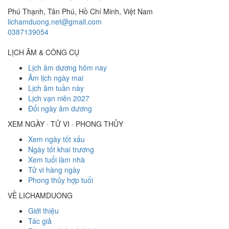
Phú Thạnh, Tân Phú
,
Hồ Chí Minh
,
Việt Nam
lichamduong.net@gmail.com
0387139054
LỊCH ÂM & CÔNG CỤ
Lịch âm dương hôm nay
Âm lịch ngày mai
Lịch âm tuần này
Lịch vạn niên 2027
Đổi ngày âm dương
XEM NGÀY · TỬ VI · PHONG THỦY
Xem ngày tốt xấu
Ngày tốt khai trương
Xem tuổi làm nhà
Tử vi hàng ngày
Phong thủy hợp tuổi
VỀ LICHAMDUONG
Giới thiệu
Tác giả