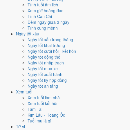
Mỗi việc chấm theo bộ Trực và sao 28 Tú riêng nên ngày đẹp của
Tính tuổi âm lịch
từng việc không trùng nhau. Tháng 5/2036 rộng cửa nhất cho
ký hợp
Xem giờ hoàng đạo
đồng
với
15 ngày
đạt từ 6/10, cao nhất là
10/5
. Hẹp nhất là
khai
Tính Can Chi
trương
, chỉ
11 ngày
.
Đếm ngày giữa 2 ngày
Tính cung mệnh
🏪 Khai trương
11
💍 Cưới hỏi
12
🏗️ Động thổ
13
Ngày tốt xấu
✈️ Xuất hành
13
✍️ Ký hợp đồng
15
Ngày tốt xấu trong tháng
🏪 Khai trương
- 11 ngày đạt từ 6/10 trở lên trong tháng 5/2036
Ngày tốt khai trương
Ngày tốt cưới hỏi - kết hôn
1
Ngày tốt động thổ
4/5
Ngày tốt nhập trạch
CN · 9/4 âm
Ngày tốt mua xe
Tân Mùi
Ngày tốt xuất hành
★★★★★ 9/10
Ngày tốt ký hợp đồng
2
Ngày tốt an táng
10/5
Xem tuổi
T7 · 15/4 âm
Xem tuổi làm nhà
Đinh Sửu
Xem tuổi kết hôn
★★★★★ 9/10
Tam Tai
3
Kim Lâu - Hoang Ốc
22/5
Tuổi mụ là gì
T5 · 27/4 âm
Tử vi
Kỷ Sửu