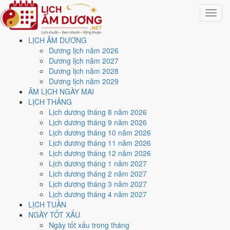
Toggle
navigat
LỊCH ÂM DƯƠNG
Trang chủ
Dương lịch năm 2026
Lịch năm 2036
Dương lịch năm 2027
Tháng 5/2036
Dương lịch năm 2028
Dương lịch năm 2029
Lịch âm dương tháng 5
ÂM LỊCH NGÀY MAI
LỊCH THÁNG
năm 2036 - Tháng Quý Tỵ
Lịch dương tháng 8 năm 2026
Lịch dương tháng 9 năm 2026
Lịch dương tháng 10 năm 2026
Tháng 5/2036 ứng với tháng 4 và 5 âm lịch năm Bính Thìn. Tháng này
Lịch dương tháng 11 năm 2026
có
6 ngày từ mức Tốt trở lên
và
17 ngày nên tránh
, đẹp nhất là
10
Lịch dương tháng 12 năm 2026
và 22/5
. Rằm rơi vào
10/5
.
Lịch dương tháng 1 năm 2027
Tháng 5/2036 có
31 ngày
, gồm 25 ngày thuộc tháng 4 âm và 6 ngày
Lịch dương tháng 2 năm 2027
thuộc tháng 5 âm. Tháng âm đầu tiên là
Quý Tỵ
, năm Bính Thìn.
Lịch dương tháng 3 năm 2027
Lịch dương tháng 4 năm 2027
Thang 5 bậc dùng chung với trang chi tiết từng ngày cho ra
2 ngày
LỊCH TUẦN
Rất tốt
và
4 ngày Tốt
. Đối lại là
17 ngày Xấu trở xuống
. Nhóm đẹp
NGÀY TỐT XẤU
nhất rơi vào
10 và 22/5
.
Ngày tốt xấu trong tháng