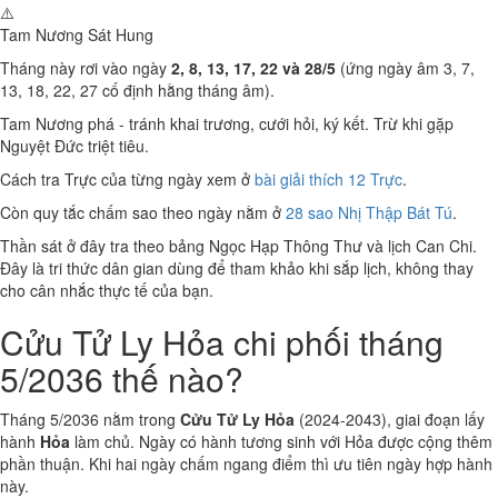
⚠️
Tam Nương Sát
Hung
Tháng này rơi vào ngày
2, 8, 13, 17, 22 và 28/5
(ứng ngày âm 3, 7,
13, 18, 22, 27 cố định hằng tháng âm).
Tam Nương phá - tránh khai trương, cưới hỏi, ký kết. Trừ khi gặp
Nguyệt Đức triệt tiêu.
Cách tra Trực của từng ngày xem ở
bài giải thích 12 Trực
.
Còn quy tắc chấm sao theo ngày nằm ở
28 sao Nhị Thập Bát Tú
.
Thần sát ở đây tra theo bảng Ngọc Hạp Thông Thư và lịch Can Chi.
Đây là tri thức dân gian dùng để tham khảo khi sắp lịch, không thay
cho cân nhắc thực tế của bạn.
Cửu Tử Ly Hỏa chi phối tháng
5/2036 thế nào?
Tháng 5/2036 nằm trong
Cửu Tử Ly Hỏa
(2024-2043), giai đoạn lấy
hành
Hỏa
làm chủ. Ngày có hành tương sinh với Hỏa được cộng thêm
phần thuận. Khi hai ngày chấm ngang điểm thì ưu tiên ngày hợp hành
này.