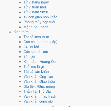
Tử vi hàng ngày
★★★★★ 9/10
Tử vi tuần mới
4
Tử vi năm 2026
29/5
12 con giáp hợp khắc
T5 · 4/5 âm
Phong thủy hợp tuổi
Bính Thân
Mệnh ngũ hành
★★★★★ 9/10
Kiến thức
5
Tất cả kiến thức
12/5
Can chi (60 hoa giáp)
T2 · 17/4 âm
24 tiết khí
Kỷ Mão
Các sao tốt xấu
★★★★☆ 8/10
12 trực
Điểm chấm từ Trực, sao Nhị Thập Bát Tú, Hoàng Đạo - Hắc Đạo và
Kim Lâu - Hoang Ốc
ngày cấm kỵ của riêng việc này
Bảng ngày khai trương cả năm
Tuổi mụ là gì
Tất cả văn khấn
Tháng 5/2036 có ngày nào nên
Văn khấn Ông Táo
Văn khấn Giao thừa
tránh, lỡ kẹt thì xử lý sao?
Gia tiên Rằm, mùng 1
Thần Tài Thổ Địa
Tháng 5/2036 có
2 ngày Rất xấu
rơi vào
8 và 26/5
, cộng thêm
6
Văn khấn nhập trạch
ngày Tam Nương
. Đây là nhóm chồng nhiều yếu tố xấu cùng lúc.
Văn khấn cúng giỗ
Nên tránh khi cưới hỏi, khai trương hay động thổ.