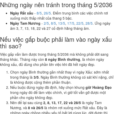
Những ngày nên tránh trong tháng 5/2036
Ngày Rất xấu
-
8/5
,
26/5
. Điểm trung bình các việc chính rơi
xuống mức thấp nhất của thang 5 bậc.
Ngày Tam Nương
-
2/5
,
8/5
,
13/5
,
17/5
,
22/5
,
28/5
. Ứng ngày
âm 3, 7, 13, 18, 22 và 27 cố định hằng tháng âm.
Nếu việc gấp buộc phải làm vào ngày xấu
thì sao?
Việc gấp vẫn làm được trong tháng 5/2036 mà không phải dời sang
tháng khác. Tháng này còn
8 ngày Bình thường
, là nhóm ngày
không xấu, đủ dùng cho phần lớn việc khi đã hết ngày đẹp.
Chọn ngày Bình thường gần nhất thay vì ngày Xấu: sớm nhất
trong tháng là
3/5
. Ngày Bình thường không có sát khí nặng, chỉ
là không được cộng thêm phần thuận.
Nếu buộc đúng ngày đã định, hãy chọn khung
giờ Hoàng Đạo
trong ngày đó để làm việc chính, vì giờ tốt vẫn gỡ được một
phần cho ngày không đẹp.
Nên để lại sau cùng
2, 8, 13, 17, 22 và 28/5
là ngày Tam
Nương, và
8 và 26/5
là nhóm rơi xuống mức Rất xấu. Đây là
những ngày chồng nhiều yếu tố bất lợi cùng lúc, dời được thì