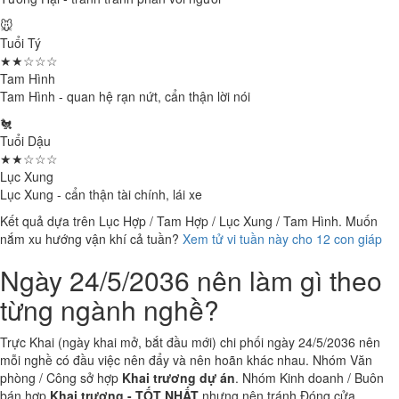
🐭
Tuổi Tý
★★☆☆☆
Tam Hình
Tam Hình - quan hệ rạn nứt, cẩn thận lời nói
🐔
Tuổi Dậu
★★☆☆☆
Lục Xung
Lục Xung - cẩn thận tài chính, lái xe
Kết quả dựa trên Lục Hợp / Tam Hợp / Lục Xung / Tam Hình. Muốn
nắm xu hướng vận khí cả tuần?
Xem tử vi tuần này cho 12 con giáp
Ngày 24/5/2036 nên làm gì theo
từng ngành nghề?
Trực Khai (ngày khai mở, bắt đầu mới) chi phối ngày 24/5/2036 nên
mỗi nghề có đầu việc nên đẩy và nên hoãn khác nhau. Nhóm Văn
phòng / Công sở hợp
Khai trương dự án
. Nhóm Kinh doanh / Buôn
bán hợp
Khai trương - TỐT NHẤT
nhưng nên tránh Đóng cửa.