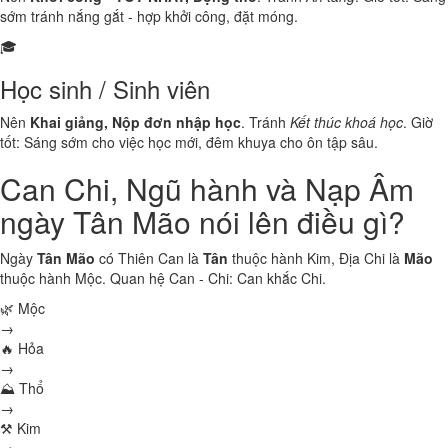
sớm tránh nắng gắt - hợp khởi công, đặt móng.
🎓
Học sinh / Sinh viên
Nên
Khai giảng, Nộp đơn nhập học
. Tránh
Kết thúc khoá học
. Giờ
tốt: Sáng sớm cho việc học mới, đêm khuya cho ôn tập sâu.
Can Chi, Ngũ hành và Nạp Âm
ngày Tân Mão nói lên điều gì?
Ngày
Tân Mão
có Thiên Can là
Tân
thuộc hành
Kim
, Địa Chi là
Mão
thuộc hành
Mộc
. Quan hệ Can - Chi:
Can khắc Chi
.
🌿 Mộc
→
🔥 Hỏa
→
⛰ Thổ
→
⚒ Kim