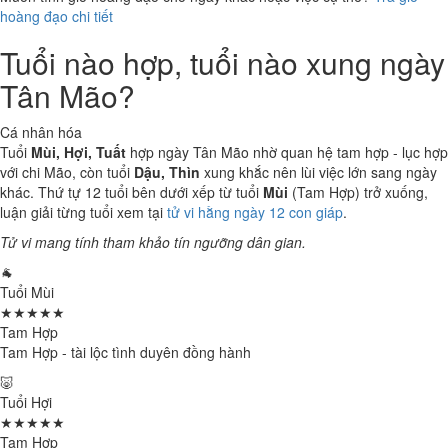
hoàng đạo chi tiết
Tuổi nào hợp, tuổi nào xung ngày
Tân Mão?
Cá nhân hóa
Tuổi
Mùi, Hợi, Tuất
hợp ngày Tân Mão nhờ quan hệ tam hợp - lục hợp
với chi Mão, còn tuổi
Dậu, Thìn
xung khắc nên lùi việc lớn sang ngày
khác. Thứ tự 12 tuổi bên dưới xếp từ tuổi
Mùi
(Tam Hợp) trở xuống,
luận giải từng tuổi xem tại
tử vi hằng ngày 12 con giáp
.
Tử vi mang tính tham khảo tín ngưỡng dân gian.
🐐
Tuổi Mùi
★★★★★
Tam Hợp
Tam Hợp - tài lộc tình duyên đồng hành
🐷
Tuổi Hợi
★★★★★
Tam Hợp