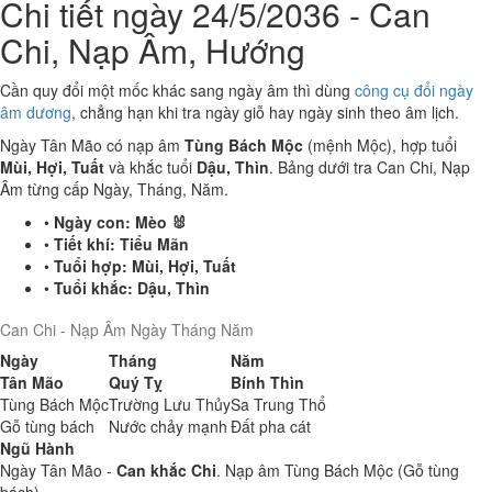
Chi tiết ngày 24/5/2036 - Can
Chi, Nạp Âm, Hướng
Cần quy đổi một mốc khác sang ngày âm thì dùng
công cụ đổi ngày
âm dương
, chẳng hạn khi tra ngày giỗ hay ngày sinh theo âm lịch.
Ngày Tân Mão có nạp âm
Tùng Bách Mộc
(mệnh Mộc), hợp tuổi
Mùi, Hợi, Tuất
và khắc tuổi
Dậu, Thìn
. Bảng dưới tra Can Chi, Nạp
Âm từng cấp Ngày, Tháng, Năm.
•
Ngày con:
Mèo 🐰
•
Tiết khí:
Tiểu Mãn
•
Tuổi hợp:
Mùi, Hợi, Tuất
•
Tuổi khắc:
Dậu, Thìn
Can Chi - Nạp Âm Ngày Tháng Năm
Ngày
Tháng
Năm
Tân Mão
Quý Tỵ
Bính Thìn
Tùng Bách Mộc
Trường Lưu Thủy
Sa Trung Thổ
Gỗ tùng bách
Nước chảy mạnh
Đất pha cát
Ngũ Hành
Ngày Tân Mão -
Can khắc Chi
. Nạp âm Tùng Bách Mộc (Gỗ tùng