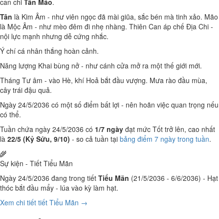
can chi
Tân Mão
.
Tân
là Kim Âm - như viên ngọc đã mài giũa, sắc bén mà tinh xảo. Mão
là Mộc Âm - như mèo đêm đi nhẹ nhàng. Thiên Can áp chế Địa Chi -
nội lực mạnh nhưng dễ cứng nhắc.
Ý chí cá nhân thắng hoàn cảnh.
Năng lượng Khai bùng nở - như cánh cửa mở ra một thế giới mới.
Tháng Tư âm - vào Hè, khí Hoả bắt đầu vượng. Mưa rào đầu mùa,
cây trái đậu quả.
Ngày 24/5/2036 có một số điểm bất lợi - nên hoãn việc quan trọng nếu
có thể.
Tuần chứa ngày 24/5/2036 có
1/7 ngày
đạt mức Tốt trở lên, cao nhất
là
22/5 (Kỷ Sửu, 9/10)
- so cả tuần tại
bảng điểm 7 ngày trong tuần
.
🌾
Sự kiện - Tiết Tiểu Mãn
Ngày 24/5/2036 đang trong tiết
Tiểu Mãn
(21/5/2036 - 6/6/2036) - Hạt
thóc bắt đầu mẩy - lúa vào kỳ làm hạt.
Xem chi tiết tiết Tiểu Mãn →