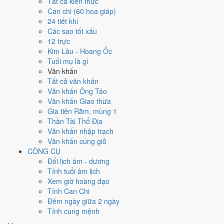
Tất cả kiến thức
việc gì?
Can chi (60 hoa giáp)
24 tiết khí
Các sao tốt xấu
Ngày 24/5/2036 đạt
5.7/10
trung bình cho 7 việc chính: cao nhất là
12 trực
Mở kho - xuất hàng (8/10)
, thấp nhất là
Cải táng - sang cát (3/10)
.
Kim Lâu - Hoang Ốc
Trực Khai (ngày khai mở, bắt đầu mới) nhưng gặp Sao Huyền Vũ hắc
Tuổi mụ là gì
đạo nên điểm từng việc chênh nhau như bảng dưới.
Văn khấn
💍
Cưới hỏi - đính hôn
Tất cả văn khấn
6
/10
Tốt
Văn khấn Ông Táo
Cưới hỏi - đính hôn hôm nay ở
mức tốt (6/10)
nhờ hợp
Trực
Văn khấn Giao thừa
Khai
, nhưng Ngày Hắc Đạo kéo giảm điểm.
Gia tiên Rằm, mùng 1
Thần Tài Thổ Địa
Cách tính ngày tốt
Văn khấn nhập trạch
🏪
Khai trương - mở cửa hàng
Văn khấn cúng giỗ
6
/10
Tốt
CÔNG CỤ
Khai trương - mở cửa hàng hôm nay ở
mức tốt (6/10)
nhờ hợp
Đổi lịch âm - dương
Trực Khai
, nhưng Ngày Hắc Đạo kéo giảm điểm.
Tính tuổi âm lịch
Cách tính ngày tốt
Xem giờ hoàng đạo
🤝
Ký hợp đồng - giao ước
Tính Can Chi
4
/10
Trung bình
Đếm ngày giữa 2 ngày
Ký hợp đồng - giao ước hôm nay ở
mức trung bình (4/10)
do
Tính cung mệnh
Ngày Hắc Đạo
gây bất lợi.