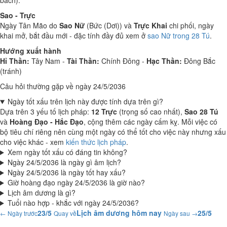
bách).
Sao - Trực
Ngày Tân Mão do
Sao Nữ
(Bức (Dơi)) và
Trực Khai
chi phối, ngày
khai mở, bắt đầu mới - đặc tính đầy đủ xem ở
sao Nữ trong 28 Tú
.
Hướng xuất hành
Hỉ Thần:
Tây Nam -
Tài Thần:
Chính Đông -
Hạc Thần:
Đông Bắc
(tránh)
Câu hỏi thường gặp về ngày 24/5/2036
Ngày tốt xấu trên lịch này được tính dựa trên gì?
Dựa trên 3 yếu tố lịch pháp:
12 Trực
(trọng số cao nhất),
Sao 28 Tú
và
Hoàng Đạo - Hắc Đạo
, cộng thêm các ngày cấm kỵ. Mỗi việc có
bộ tiêu chí riêng nên cùng một ngày có thể tốt cho việc này nhưng xấu
cho việc khác - xem
kiến thức lịch pháp
.
Xem ngày tốt xấu có đáng tin không?
Ngày 24/5/2036 là ngày gì âm lịch?
Ngày 24/5/2036 là ngày tốt hay xấu?
Giờ hoàng đạo ngày 24/5/2036 là giờ nào?
Lịch âm dương là gì?
Tuổi nào hợp - khắc với ngày 24/5/2036?
23/5
Lịch âm dương hôm nay
25/5
← Ngày trước
Quay về
Ngày sau →