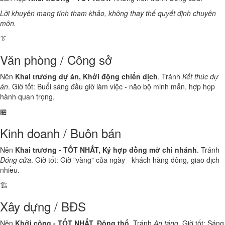
Lời khuyên mang tính tham khảo, không thay thế quyết định chuyên
môn.
👔
Văn phòng / Công sở
Nên
Khai trương dự án, Khởi động chiến dịch
. Tránh
Kết thúc dự
án
. Giờ tốt: Buổi sáng đầu giờ làm việc - não bộ minh mẫn, hợp họp
hành quan trọng.
🏪
Kinh doanh / Buôn bán
Nên
Khai trương - TỐT NHẤT, Ký hợp đồng mở chi nhánh
. Tránh
Đóng cửa
. Giờ tốt: Giờ "vàng" của ngày - khách hàng đông, giao dịch
nhiều.
🏗️
Xây dựng / BĐS
Nên
Khởi công - TỐT NHẤT, Động thổ
. Tránh
An táng
. Giờ tốt: Sáng