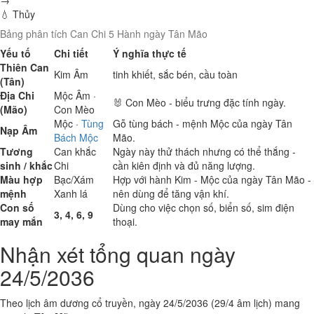
→
💧 Thủy
Bảng phân tích Can Chi 5 Hành ngày Tân Mão
Yếu tố
Chi tiết
Ý nghĩa thực tế
Thiên Can
Kim
Âm
tinh khiết, sắc bén, cầu toàn
(Tân)
Địa Chi
Mộc
Âm ·
🐰 Con Mèo - biểu trưng đặc tính ngày.
(Mão)
Con Mèo
Mộc
·
Tùng
Gỗ tùng bách - mệnh Mộc của ngày Tân
Nạp Âm
Bách Mộc
Mão.
Tương
Can khắc
Ngày này thử thách nhưng có thể thắng -
sinh / khắc
Chi
cần kiên định và đủ năng lượng.
Màu hợp
Bạc/Xám
Hợp với hành Kim - Mộc của ngày Tân Mão -
mệnh
Xanh lá
nên dùng để tăng vận khí.
Con số
Dùng cho việc chọn số, biển số, sim điện
3, 4, 6, 9
may mắn
thoại.
Nhận xét tổng quan ngày
24/5/2036
Theo lịch âm dương cổ truyền, ngày 24/5/2036 (29/4 âm lịch) mang