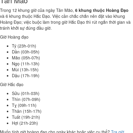
Tân Mão
Trong 12 khung giờ của ngày Tân Mão,
6 khung thuộc Hoàng Đạo
và 6 khung thuộc Hắc Đạo. Việc cần chắc chắn nên đặt vào khung
Hoàng Đạo; việc buộc làm trong giờ Hắc Đạo thì rút ngắn thời gian và
tránh khởi sự đúng đầu giờ.
Giờ Hoàng đạo
Tý (23h-01h)
Dần (03h-05h)
Mão (05h-07h)
Ngọ (11h-13h)
Mùi (13h-15h)
Dậu (17h-19h)
Giờ Hắc đạo
Sửu (01h-03h)
Thìn (07h-09h)
Tỵ (09h-11h)
Thân (15h-17h)
Tuất (19h-21h)
Hợi (21h-23h)
Muốn tính giờ hoàng đạo cho ngày khác hoặc việc cụ thể?
Tra giờ