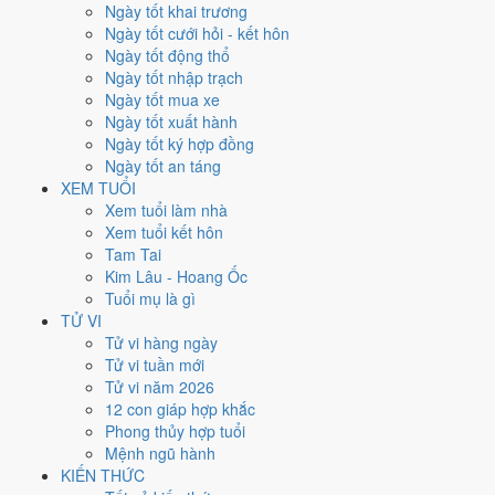
Thứ Bảy
Ngày tốt khai trương
Ngày Âm
Ngày tốt cưới hỏi - kết hôn
Tháng 5 năm 2036
Ngày tốt động thổ
24
Ngày tốt nhập trạch
Tháng 4 âm năm 2036
Ngày tốt mua xe
29
Ngày tốt xuất hành
Tiết Tiểu Mãn
Ngày tốt ký hợp đồng
Giờ
Ngày tốt an táng
Mậu Tý
XEM TUỔI
Ngày 29
Xem tuổi làm nhà
Tân Mão
Xem tuổi kết hôn
Tháng 4
Tam Tai
Quý Tỵ
Kim Lâu - Hoang Ốc
Năm 2036
Tuổi mụ là gì
Bính Thìn
TỬ VI
Tử vi hàng ngày
Ngày Tân Mão có Trực
Khai
(ngày khai mở, bắt đầu mới) nhưng gặp
Tử vi tuần mới
Sao
Huyền Vũ hắc đạo
. Điểm trung bình 7 việc chính
5.7/10
nên đây
Tử vi năm 2026
là
Ngày Bình Hòa
, phù hợp với công việc thường ngày.
12 con giáp hợp khắc
Phong thủy hợp tuổi
Tuổi
Mùi, Hợi, Tuất
hợp ngày; tuổi
Dậu
nên thận trọng (Lục Xung).
Mệnh ngũ hành
Ngày 24/5/2036 tốt hay xấu cho
KIẾN THỨC