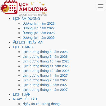
Togg
navig
LỊCH ÂM DƯƠNG
Trang chủ
Dương lịch năm 2026
Lịch năm 2036
Dương lịch năm 2027
Tháng 5/2036
Dương lịch năm 2028
Ngày 24/5/2036 (Tân Mão)
Dương lịch năm 2029
ÂM LỊCH NGÀY MAI
Xem ngày
24/5/2036
dương
LỊCH THÁNG
Lịch dương tháng 8 năm 2026
lịch - Ngày 29/4 âm lịch
Lịch dương tháng 9 năm 2026
Lịch dương tháng 10 năm 2026
(Tân Mão) tốt hay xấu?
Lịch dương tháng 11 năm 2026
Lịch dương tháng 12 năm 2026
Lịch dương tháng 1 năm 2027
Ngày 24/5/2036 dương lịch (Thứ Bảy) là ngày 29/4/2036 âm lịch
,
Lịch dương tháng 2 năm 2027
tức ngày
Tân Mão
- Can khắc Chi, Trực Khai, Sao Nữ, nạp âm Tùng
Lịch dương tháng 3 năm 2027
Bách Mộc. Tổng hòa, đây là
Ngày Bình Hòa
với điểm trung bình
Lịch dương tháng 4 năm 2027
5.7/10
cho các việc quan trọng. Giờ Hoàng Đạo trong ngày:
Tý, Dần,
LỊCH TUẦN
Mão, Ngọ, Mùi, Dậu
.
NGÀY TỐT XẤU
Ngày Dương
Ngày tốt xấu trong tháng