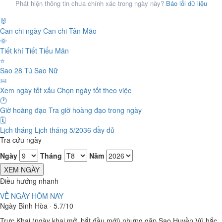
Phát hiện thông tin chưa chính xác trong ngày này?
Báo lỗi dữ liệu
🐰
Can chi ngày
Can chi Tân Mão
🌞
Tiết khí
Tiết Tiểu Mãn
⭐
Sao 28 Tú
Sao Nữ
📅
Xem ngày tốt xấu
Chọn ngày tốt theo việc
🕐
Giờ hoàng đạo
Tra giờ hoàng đạo trong ngày
🗓️
Lịch tháng
Lịch tháng 5/2036 đầy đủ
Tra cứu ngày
Ngày
Tháng
Năm
XEM NGÀY
Điều hướng nhanh
VỀ NGÀY HÔM NAY
Ngày Bình Hòa · 5.7/10
Trực Khai (ngày khai mở, bắt đầu mới) nhưng gặp Sao Huyền Vũ hắc