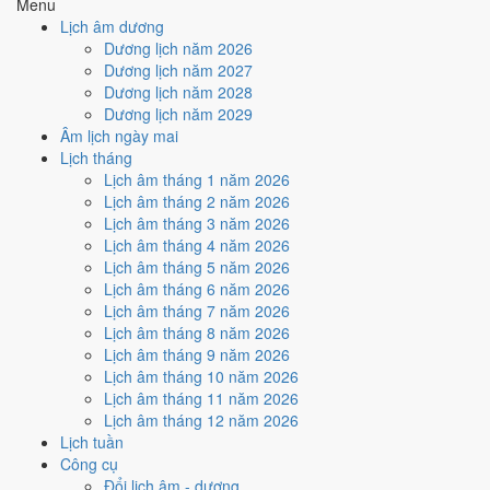
Menu
Cách tính ngày tốt
Lịch âm dương
🏗️
Động thổ - khởi công
Dương lịch năm 2026
6
/10
Tốt
Dương lịch năm 2027
Động thổ - khởi công hôm nay ở
mức tốt (6/10)
nhờ hợp
Trực
Dương lịch năm 2028
Khai
, nhưng Ngày Hắc Đạo kéo giảm điểm.
Dương lịch năm 2029
Âm lịch ngày mai
Cách tính ngày tốt
Lịch tháng
🏡
Nhập trạch - vào nhà mới
Lịch âm tháng 1 năm 2026
6
/10
Tốt
Lịch âm tháng 2 năm 2026
Nhập trạch - vào nhà mới hôm nay ở
mức tốt (6/10)
nhờ hợp
Lịch âm tháng 3 năm 2026
Trực Khai
, nhưng Ngày Hắc Đạo kéo giảm điểm.
Lịch âm tháng 4 năm 2026
Cách tính ngày tốt
Lịch âm tháng 5 năm 2026
🚗
Mua xe - tậu xe
Lịch âm tháng 6 năm 2026
6
/10
Tốt
Lịch âm tháng 7 năm 2026
Mua xe - tậu xe hôm nay ở
mức tốt (6/10)
nhờ hợp
Trực Khai
,
Lịch âm tháng 8 năm 2026
nhưng Ngày Hắc Đạo kéo giảm điểm.
Lịch âm tháng 9 năm 2026
Lịch âm tháng 10 năm 2026
Cách tính ngày tốt
Lịch âm tháng 11 năm 2026
✈️
Xuất hành - đi xa
Lịch âm tháng 12 năm 2026
6
/10
Tốt
Lịch tuần
Xuất hành - đi xa hôm nay ở
mức tốt (6/10)
nhờ hợp
Trực Khai
,
Công cụ
nhưng Ngày Hắc Đạo kéo giảm điểm.
Đổi lịch âm - dương