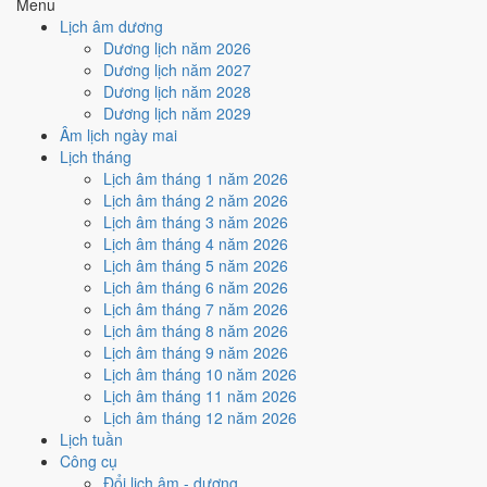
Kỷ Dậu
Hợi
Nhâm Tý
Quý Sửu
Dần
Menu
Hắc
Tuất
Lịch âm dương
Rất tốt
Tốt
Bình thường
Xấu
Rất xấu
★ Thiên Đức · ✨ Thiên Xá (quý
Dương lịch năm 2026
hiếm)
Dương lịch năm 2027
Dương lịch năm 2028
Tuần nào trong tháng 5/2038
Dương lịch năm 2029
nhiều ngày tốt nhất?
Âm lịch ngày mai
Lịch tháng
Lịch âm tháng 1 năm 2026
Ngày tốt tháng 5/2038 dồn về
tuần 5 (24/5 - 30/5)
với
3 ngày
từ mức
Lịch âm tháng 2 năm 2026
Tốt trở lên. Kém nhất là
tuần 3 (10/5 - 16/5)
với
5 ngày xấu
. Lịch còn
Lịch âm tháng 3 năm 2026
xê dịch được thì đặt việc lớn vào tuần 5, né tuần 3.
Lịch âm tháng 4 năm 2026
Muốn xem sát hơn từng ngày trong một tuần, mở
lịch tuần hiện tại
.
Lịch âm tháng 5 năm 2026
Lịch âm tháng 6 năm 2026
Bảng thống kê ngày tốt xấu theo tuần
Lịch âm tháng 7 năm 2026
Lịch âm tháng 8 năm 2026
Tuần
Ngày dương
Tốt
Xấu
Phân bố
Đánh giá
Lịch âm tháng 9 năm 2026
Tuần 1
1/5 - 2/5
1
1
➖ Cân bằng
Lịch âm tháng 10 năm 2026
Tuần 2
3/5 - 9/5
2
3
⚠️ Cần thận trọng
Lịch âm tháng 11 năm 2026
Tuần 3
10/5 - 16/5
1
5
⚠️ Nhiều ngày xấu nhất
Lịch âm tháng 12 năm 2026
Tuần 4
17/5 - 23/5
1
4
⚠️ Cần thận trọng
Lịch tuần
Tuần 5
24/5 - 30/5
3
3
✅ Tốt nhất tháng
Công cụ
Tuần 6
31/5 - 31/5
0
1
⚠️ Cần thận trọng
Đổi lịch âm - dương