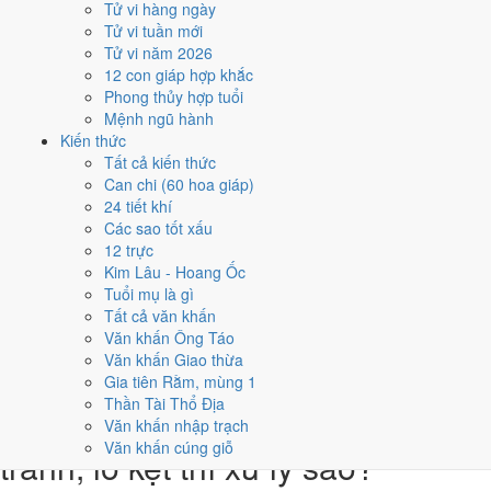
Tử vi hàng ngày
3
Tử vi tuần mới
6/5
Tử vi năm 2026
T5 · 3/4 âm
12 con giáp hợp khắc
Quý Mùi
Phong thủy hợp tuổi
★★★★★ 9/10
Mệnh ngũ hành
4
Kiến thức
12/5
Tất cả kiến thức
T4 · 9/4 âm
Can chi (60 hoa giáp)
Kỷ Sửu
24 tiết khí
★★★★★ 9/10
Các sao tốt xấu
5
12 trực
30/5
Kim Lâu - Hoang Ốc
CN · 27/4 âm
Tuổi mụ là gì
Đinh Mùi
Tất cả văn khấn
★★★★★ 9/10
Văn khấn Ông Táo
Điểm chấm từ Trực, sao Nhị Thập Bát Tú, Hoàng Đạo - Hắc Đạo và
Văn khấn Giao thừa
ngày cấm kỵ của riêng việc này
Bảng ngày khai trương cả năm
Gia tiên Rằm, mùng 1
Thần Tài Thổ Địa
Tháng 5/2038 có ngày nào nên
Văn khấn nhập trạch
Văn khấn cúng giỗ
tránh, lỡ kẹt thì xử lý sao?