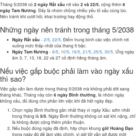
Tháng 5/2038 có
2 ngày Rất xấu
rơi vào
2 và 22/5
, cộng thêm
6
ngày Tam Nương
. Đây là nhóm chồng nhiều yếu tố xấu cùng lúc.
Nên tránh khi cưới hỏi, khai trương hay động thổ.
Những ngày nên tránh trong tháng 5/2038
Ngày Rất xấu
-
2/5
,
22/5
. Điểm trung bình các việc chính rơi
xuống mức thấp nhất của thang 5 bậc.
Ngày Tam Nương
-
6/5
,
10/5
,
16/5
,
21/5
,
25/5
,
30/5
. Ứng ngày
âm 3, 7, 13, 18, 22 và 27 cố định hằng tháng âm.
Nếu việc gấp buộc phải làm vào ngày xấu
thì sao?
Việc gấp vẫn làm được trong tháng 5/2038 mà không phải dời sang
tháng khác. Tháng này còn
6 ngày Bình thường
, là nhóm ngày
không xấu, đủ dùng cho phần lớn việc khi đã hết ngày đẹp.
Chọn ngày Bình thường gần nhất thay vì ngày Xấu: sớm nhất
trong tháng là
5/5
. Ngày Bình thường không có sát khí nặng, chỉ
là không được cộng thêm phần thuận.
Nếu buộc đúng ngày đã định, hãy chọn khung
giờ Hoàng Đạo
trong ngày đó để làm việc chính, vì giờ tốt vẫn gỡ được một