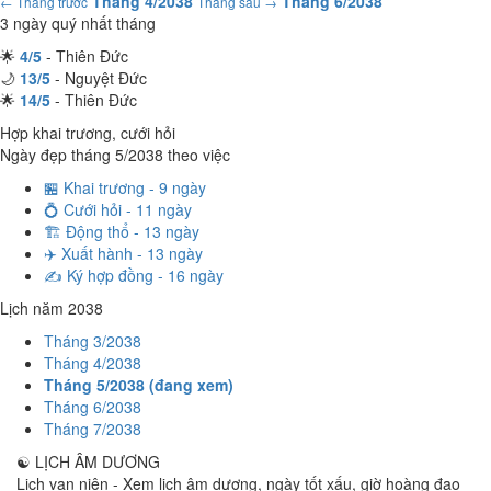
Tháng 4/2038
Tháng 6/2038
← Tháng trước
Tháng sau →
3 ngày quý nhất tháng
🌟
4/5
- Thiên Đức
🌙
13/5
- Nguyệt Đức
🌟
14/5
- Thiên Đức
Hợp khai trương, cưới hỏi
Ngày đẹp tháng 5/2038 theo việc
🏪 Khai trương - 9 ngày
💍 Cưới hỏi - 11 ngày
🏗️ Động thổ - 13 ngày
✈️ Xuất hành - 13 ngày
✍️ Ký hợp đồng - 16 ngày
Lịch năm 2038
Tháng 3/2038
Tháng 4/2038
Tháng 5/2038 (đang xem)
Tháng 6/2038
Tháng 7/2038
☯
LỊCH ÂM DƯƠNG
Lịch vạn niên - Xem lịch âm dương, ngày tốt xấu, giờ hoàng đạo