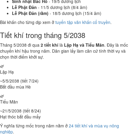
Sinh nhật Bác Hồ
- 19/5 dương lịch
Lễ Phật Đản
- 11/5 dương lịch (8/4 âm)
Lễ Phật Đản (rằm)
- 18/5 dương lịch (15/4 âm)
Bài khấn cho từng dịp xem ở
tuyển tập văn khấn cổ truyền
.
Tiết khí trong tháng 5/2038
Tháng 5/2038 đi qua
2 tiết khí
là
Lập Hạ và Tiểu Mãn
. Đây là mốc
chuyển khí hậu trong năm. Dân gian lấy làm căn cứ tính thời vụ và
chọn thời điểm khởi sự.
🌿
Lập Hạ
~5/5/2038 (tiết 7/24)
Bắt đầu mùa Hè
🌿
Tiểu Mãn
~21/5/2038 (tiết 8/24)
Hạt thóc bắt đầu mẩy
Ý nghĩa từng mốc trong năm nằm ở
24 tiết khí và mùa vụ nông
nghiệp
.