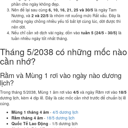
phần cho ngày không đẹp.
Nên để lại sau cùng
6, 10, 16, 21, 25 và 30/5
là ngày Tam
Nương, và
2 và 22/5
là nhóm rơi xuống mức Rất xấu. Đây là
những ngày chồng nhiều yếu tố bất lợi cùng lúc, dời được thì
nên dời.
Nếu chỉ cần xê dịch vài ngày, dồn vào
tuần 5 (24/5 - 30/5)
là
tuần nhiều ngày tốt nhất tháng.
Tháng 5/2038 có những mốc nào
cần nhớ?
Rằm và Mùng 1 rơi vào ngày nào dương
lịch?
Trong tháng 5/2038, Mùng 1 âm rơi vào
4/5
và ngày Rằm rơi vào
18/5
dương lịch, kèm 4 dịp lễ. Đây là các mốc cần nhớ trước để chuẩn bị lễ
cúng.
Mùng 1 tháng 4 âm
-
4/5 dương lịch
Rằm tháng 4 âm
-
18/5 dương lịch
Quốc Tế Lao Động
- 1/5 dương lịch