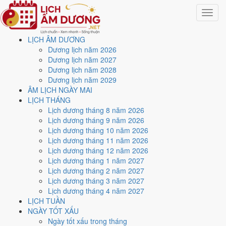
Toggle
navigat
LỊCH ÂM DƯƠNG
Trang chủ
Dương lịch năm 2026
Lịch năm 2038
Dương lịch năm 2027
Tháng 5/2038
Dương lịch năm 2028
Dương lịch năm 2029
Lịch âm dương tháng 5
ÂM LỊCH NGÀY MAI
LỊCH THÁNG
năm 2038 - Tháng Bính
Lịch dương tháng 8 năm 2026
Lịch dương tháng 9 năm 2026
Thìn
Lịch dương tháng 10 năm 2026
Lịch dương tháng 11 năm 2026
Lịch dương tháng 12 năm 2026
Tháng 5/2038 ứng với tháng 3 và 4 âm lịch năm Mậu Ngọ. Tháng này
Lịch dương tháng 1 năm 2027
có
8 ngày từ mức Tốt trở lên
và
17 ngày nên tránh
, đẹp nhất là
1,
Lịch dương tháng 2 năm 2027
12 và 18/5
. Rằm rơi vào
18/5
.
Lịch dương tháng 3 năm 2027
Tháng 5/2038 có
31 ngày
, gồm 3 ngày thuộc tháng 3 âm và 28 ngày
Lịch dương tháng 4 năm 2027
thuộc tháng 4 âm. Tháng âm đầu tiên là
Bính Thìn
, năm Mậu Ngọ.
LỊCH TUẦN
NGÀY TỐT XẤU
Thang 5 bậc dùng chung với trang chi tiết từng ngày cho ra
4 ngày
Ngày tốt xấu trong tháng
Rất tốt
và
4 ngày Tốt
. Đối lại là
17 ngày Xấu trở xuống
. Nhóm đẹp