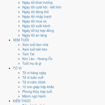
Ngày tốt khai trương
nhất rơi vào
1, 12, 18 và 24/5
.
Ngày tốt cưới hỏi - kết hôn
Xét theo từng việc,
ký hợp đồng
rộng cửa nhất với
16 ngày
đạt từ
Ngày tốt động thổ
6/10.
Khai trương
hẹp nhất, chỉ
9 ngày
. Việc nào kén ngày thì nên
Ngày tốt nhập trạch
chốt lịch sớm.
Ngày tốt mua xe
Ngày tốt xuất hành
4
Ngày tốt ký hợp đồng
Ngày rất tốt
Ngày tốt an táng
4
XEM TUỔI
Ngày tốt
Xem tuổi làm nhà
17
Xem tuổi kết hôn
Ngày xấu
Tam Tai
5
Kim Lâu - Hoang Ốc
Ngày quý hiếm
Tuổi mụ là gì
Lịch âm dương tháng 5/2038 chi
TỬ VI
Tử vi hàng ngày
tiết từng ngày
Tử vi tuần mới
Tử vi năm 2026
12 con giáp hợp khắc
Tháng
Năm
XEM
Phong thủy hợp tuổi
Lưới lịch dưới đây trải đủ
31 ngày
của tháng 5/2038. Mỗi ô ghi ngày
Mệnh ngũ hành
dương, ngày âm và can chi ngày, tô màu theo 5 mức. Tháng này có
8
KIẾN THỨC
ngày từ mức Tốt trở lên
và
17 ngày từ mức Xấu trở xuống
.