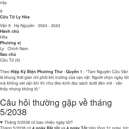
này.
9
Cửu Tử Ly Hỏa
Vận 9 · Hạ Nguyên · 2024 - 2043
Hành chủ
Hỏa
Phương vị
Ly · Chính Nam
Sao chủ
Cửu Tử (9)
Theo
Hiệp Kỷ Biện Phương Thư · Quyển 1
- "Tam Nguyên Cửu Vận
là khung thời gian chi phối khí trường của vạn vật. Người chọn ngày tốt
mà không xét vận khí thì như đeo kính đọc sách dưới đèn mờ - vẫn
thấy nhưng không tỏ."
Câu hỏi thường gặp về tháng
5/2038
Tháng 5/2038 có bao nhiêu ngày tốt?
Tháng 5/2038 có
4 ngày Rất tốt
và
4 ngày Tốt
trên tổng 31 ngày, tức