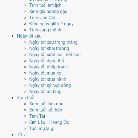
Ngày nào đẹp nhất tháng 5/2038
Tính tuổi âm lịch
Xem giờ hoàng đạo
để cưới hỏi, khai trương?
Tính Can Chi
Đếm ngày giữa 2 ngày
Mỗi việc chấm theo bộ Trực và sao 28 Tú riêng nên ngày đẹp của
Tính cung mệnh
từng việc không trùng nhau. Tháng 5/2038 rộng cửa nhất cho
ký hợp
Ngày tốt xấu
đồng
với
16 ngày
đạt từ 6/10, cao nhất là
12/5
. Hẹp nhất là
khai
Ngày tốt xấu trong tháng
trương
, chỉ
9 ngày
.
Ngày tốt khai trương
Ngày tốt cưới hỏi - kết hôn
🏪 Khai trương
9
💍 Cưới hỏi
11
🏗️ Động thổ
13
Ngày tốt động thổ
✈️ Xuất hành
13
✍️ Ký hợp đồng
16
Ngày tốt nhập trạch
🏪 Khai trương
- 9 ngày đạt từ 6/10 trở lên trong tháng 5/2038
Ngày tốt mua xe
Ngày tốt xuất hành
1
Ngày tốt ký hợp đồng
18/5
Ngày tốt an táng
T3 · 15/4 âm
Xem tuổi
Ất Mùi
Xem tuổi làm nhà
★★★★★ 10/10
Xem tuổi kết hôn
2
Tam Tai
1/5
Kim Lâu - Hoang Ốc
T7 · 28/3 âm
Tuổi mụ là gì
Mậu Dần
Tử vi
★★★★★ 9/10