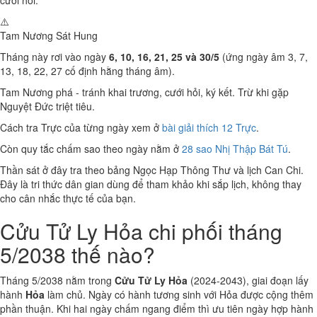
cưới hỏi.
⚠️
Tam Nương Sát
Hung
Tháng này rơi vào ngày
6, 10, 16, 21, 25 và 30/5
(ứng ngày âm 3, 7,
13, 18, 22, 27 cố định hằng tháng âm).
Tam Nương phá - tránh khai trương, cưới hỏi, ký kết. Trừ khi gặp
Nguyệt Đức triệt tiêu.
Cách tra Trực của từng ngày xem ở
bài giải thích 12 Trực
.
Còn quy tắc chấm sao theo ngày nằm ở
28 sao Nhị Thập Bát Tú
.
Thần sát ở đây tra theo bảng Ngọc Hạp Thông Thư và lịch Can Chi.
Đây là tri thức dân gian dùng để tham khảo khi sắp lịch, không thay
cho cân nhắc thực tế của bạn.
Cửu Tử Ly Hỏa chi phối tháng
5/2038 thế nào?
Tháng 5/2038 nằm trong
Cửu Tử Ly Hỏa
(2024-2043), giai đoạn lấy
hành
Hỏa
làm chủ. Ngày có hành tương sinh với Hỏa được cộng thêm
phần thuận. Khi hai ngày chấm ngang điểm thì ưu tiên ngày hợp hành