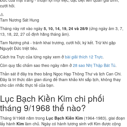
Đức của mặt trăng - thuận lợi mọi việc, đặc biệt liên quan gia đình,
cưới hỏi.
⚠️
Tam Nương Sát
Hung
Tháng này rơi vào ngày
5, 10, 14, 19, 24 và 28/9
(ứng ngày âm 3, 7,
13, 18, 22, 27 cố định hằng tháng âm).
Tam Nương phá - tránh khai trương, cưới hỏi, ký kết. Trừ khi gặp
Nguyệt Đức triệt tiêu.
Cách tra Trực của từng ngày xem ở
bài giải thích 12 Trực
.
Còn quy tắc chấm sao theo ngày nằm ở
28 sao Nhị Thập Bát Tú
.
Thần sát ở đây tra theo bảng Ngọc Hạp Thông Thư và lịch Can Chi.
Đây là tri thức dân gian dùng để tham khảo khi sắp lịch, không thay
cho cân nhắc thực tế của bạn.
Lục Bạch Kiền Kim chi phối
tháng 9/1968 thế nào?
Tháng 9/1968 nằm trong
Lục Bạch Kiền Kim
(1964-1983), giai đoạn
lấy hành
Kim
làm chủ. Ngày có hành tương sinh với Kim được cộng