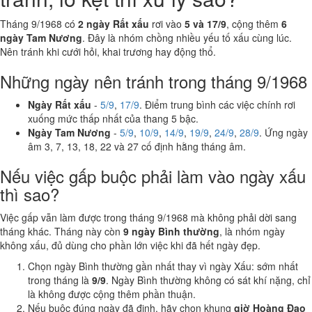
Tháng 9/1968 có
2 ngày Rất xấu
rơi vào
5 và 17/9
, cộng thêm
6
ngày Tam Nương
. Đây là nhóm chồng nhiều yếu tố xấu cùng lúc.
Nên tránh khi cưới hỏi, khai trương hay động thổ.
Những ngày nên tránh trong tháng 9/1968
Ngày Rất xấu
-
5/9
,
17/9
. Điểm trung bình các việc chính rơi
xuống mức thấp nhất của thang 5 bậc.
Ngày Tam Nương
-
5/9
,
10/9
,
14/9
,
19/9
,
24/9
,
28/9
. Ứng ngày
âm 3, 7, 13, 18, 22 và 27 cố định hằng tháng âm.
Nếu việc gấp buộc phải làm vào ngày xấu
thì sao?
Việc gấp vẫn làm được trong tháng 9/1968 mà không phải dời sang
tháng khác. Tháng này còn
9 ngày Bình thường
, là nhóm ngày
không xấu, đủ dùng cho phần lớn việc khi đã hết ngày đẹp.
Chọn ngày Bình thường gần nhất thay vì ngày Xấu: sớm nhất
trong tháng là
9/9
. Ngày Bình thường không có sát khí nặng, chỉ
là không được cộng thêm phần thuận.
Nếu buộc đúng ngày đã định, hãy chọn khung
giờ Hoàng Đạo