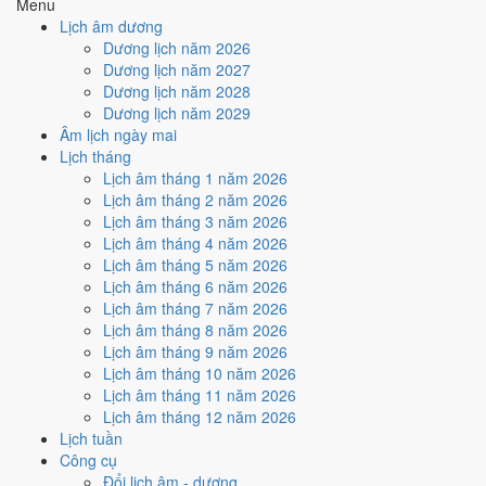
1
10/8
2
11/8
3
12/8
Bính
4
13/8
6
15/8
Menu
Mão
Mậu
Giáp Thìn
Ất Tỵ
Ngọ
Đinh Mùi
Kỷ Dậu
Lịch âm dương
Hoàng
Thân
Dương lịch năm 2026
Rất tốt
Tốt
Bình thường
Xấu
Rất xấu
★ Thiên Đức · ✨ Thiên Xá (quý
Dương lịch năm 2027
hiếm)
Dương lịch năm 2028
Dương lịch năm 2029
Tuần nào trong tháng 9/1968
Âm lịch ngày mai
nhiều ngày tốt nhất?
Lịch tháng
Lịch âm tháng 1 năm 2026
Lịch âm tháng 2 năm 2026
Ngày tốt tháng 9/1968 dồn về
tuần 2 (2/9 - 8/9)
với
4 ngày
từ mức Tốt
Lịch âm tháng 3 năm 2026
trở lên. Kém nhất là
tuần 3 (9/9 - 15/9)
với
3 ngày xấu
. Lịch còn xê
Lịch âm tháng 4 năm 2026
dịch được thì đặt việc lớn vào tuần 2, né tuần 3.
Lịch âm tháng 5 năm 2026
Muốn xem sát hơn từng ngày trong một tuần, mở
lịch tuần hiện tại
.
Lịch âm tháng 6 năm 2026
Lịch âm tháng 7 năm 2026
Bảng thống kê ngày tốt xấu theo tuần
Lịch âm tháng 8 năm 2026
Lịch âm tháng 9 năm 2026
Tuần
Ngày dương
Tốt
Xấu
Phân bố
Đánh giá
Lịch âm tháng 10 năm 2026
Tuần 1
1/9 - 1/9
1
0
✅ Tốt
Lịch âm tháng 11 năm 2026
Tuần 2
2/9 - 8/9
4
3
✅ Tốt nhất tháng
Lịch âm tháng 12 năm 2026
Tuần 3
9/9 - 15/9
2
3
⚠️ Nhiều ngày xấu nhất
Lịch tuần
Tuần 4
16/9 - 22/9
2
2
➖ Cân bằng
Công cụ
Tuần 5
23/9 - 29/9
0
3
⚠️ Cần thận trọng
Đổi lịch âm - dương
Tuần 6
30/9 - 30/9
0
1
⚠️ Cần thận trọng