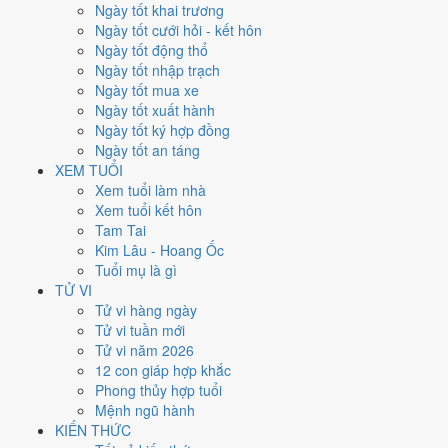
Ngày tốt khai trương
nhất rơi vào
7, 19 và 22/9
.
Ngày tốt cưới hỏi - kết hôn
Xét theo từng việc,
động thổ
rộng cửa nhất với
16 ngày
đạt từ 6/10.
Ngày tốt động thổ
Xuất hành
hẹp nhất, chỉ
12 ngày
. Việc nào kén ngày thì nên chốt lịch
Ngày tốt nhập trạch
sớm.
Ngày tốt mua xe
Ngày tốt xuất hành
3
Ngày tốt ký hợp đồng
Ngày rất tốt
Ngày tốt an táng
6
XEM TUỔI
Ngày tốt
Xem tuổi làm nhà
12
Xem tuổi kết hôn
Ngày xấu
Tam Tai
5
Kim Lâu - Hoang Ốc
Ngày quý hiếm
Tuổi mụ là gì
Lịch âm dương tháng 9/1968 chi
TỬ VI
Tử vi hàng ngày
tiết từng ngày
Tử vi tuần mới
Tử vi năm 2026
12 con giáp hợp khắc
Tháng
Năm
XEM
Phong thủy hợp tuổi
Lưới lịch dưới đây trải đủ
30 ngày
của tháng 9/1968. Mỗi ô ghi ngày
Mệnh ngũ hành
dương, ngày âm và can chi ngày, tô màu theo 5 mức. Tháng này có
9
KIẾN THỨC
ngày từ mức Tốt trở lên
và
12 ngày từ mức Xấu trở xuống
.