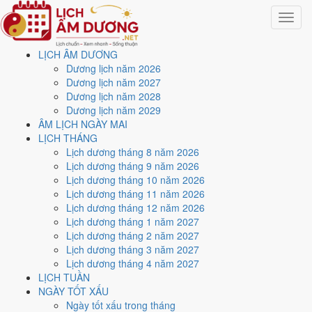
Toggle
navigat
LỊCH ÂM DƯƠNG
Trang chủ
Dương lịch năm 2026
Lịch năm 1968
Dương lịch năm 2027
Tháng 9/1968
Dương lịch năm 2028
Dương lịch năm 2029
Lịch âm dương tháng 9
ÂM LỊCH NGÀY MAI
LỊCH THÁNG
năm 1968 - Tháng Canh
Lịch dương tháng 8 năm 2026
Lịch dương tháng 9 năm 2026
Thân
Lịch dương tháng 10 năm 2026
Lịch dương tháng 11 năm 2026
Lịch dương tháng 12 năm 2026
Tháng 9/1968 ứng với tháng 7 và 8 âm lịch năm Mậu Thân. Tháng
Lịch dương tháng 1 năm 2027
này có
9 ngày từ mức Tốt trở lên
và
12 ngày nên tránh
, đẹp nhất là
Lịch dương tháng 2 năm 2027
7, 19 và 22/9
. Rằm rơi vào
7/9
.
Lịch dương tháng 3 năm 2027
Tháng 9/1968 có
30 ngày
, gồm 21 ngày thuộc tháng 7 âm và 9 ngày
Lịch dương tháng 4 năm 2027
thuộc tháng 8 âm. Tháng âm đầu tiên là
Canh Thân
, năm Mậu Thân.
LỊCH TUẦN
NGÀY TỐT XẤU
Thang 5 bậc dùng chung với trang chi tiết từng ngày cho ra
3 ngày
Ngày tốt xấu trong tháng
Rất tốt
và
6 ngày Tốt
. Đối lại là
12 ngày Xấu trở xuống
. Nhóm đẹp