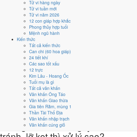
Tử vi hàng ngày
★★★★★ 9/10
Tử vi tuần mới
3
Tử vi năm 2026
19/9
12 con giáp hợp khắc
T5 · 27/7 âm
Phong thủy hợp tuổi
Nhâm Thìn
Mệnh ngũ hành
★★★★★ 9/10
Kiến thức
4
Tất cả kiến thức
22/9
Can chi (60 hoa giáp)
CN · 1/8 âm
24 tiết khí
Ất Mùi
Các sao tốt xấu
★★★★★ 9/10
12 trực
5
Kim Lâu - Hoang Ốc
13/9
Tuổi mụ là gì
T6 · 21/7 âm
Tất cả văn khấn
Bính Tuất
Văn khấn Ông Táo
★★★★☆ 8/10
Văn khấn Giao thừa
Điểm chấm từ Trực, sao Nhị Thập Bát Tú, Hoàng Đạo - Hắc Đạo và
Gia tiên Rằm, mùng 1
ngày cấm kỵ của riêng việc này
Bảng ngày khai trương cả năm
Thần Tài Thổ Địa
Văn khấn nhập trạch
Tháng 9/1968 có ngày nào nên
Văn khấn cúng giỗ
tránh, lỡ kẹt thì xử lý sao?