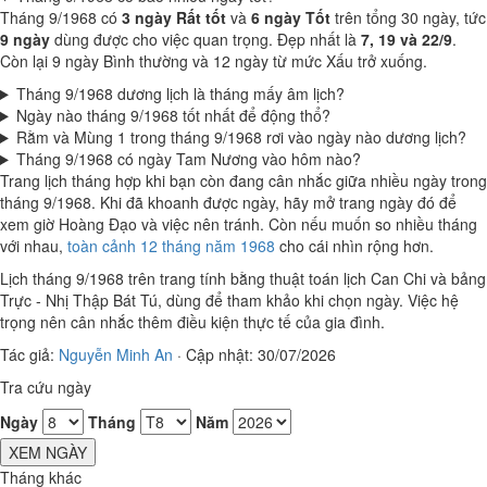
Tháng 9/1968 có
3 ngày Rất tốt
và
6 ngày Tốt
trên tổng 30 ngày, tức
9 ngày
dùng được cho việc quan trọng. Đẹp nhất là
7, 19 và 22/9
.
Còn lại 9 ngày Bình thường và 12 ngày từ mức Xấu trở xuống.
Tháng 9/1968 dương lịch là tháng mấy âm lịch?
Ngày nào tháng 9/1968 tốt nhất để động thổ?
Rằm và Mùng 1 trong tháng 9/1968 rơi vào ngày nào dương lịch?
Tháng 9/1968 có ngày Tam Nương vào hôm nào?
Trang lịch tháng hợp khi bạn còn đang cân nhắc giữa nhiều ngày trong
tháng 9/1968. Khi đã khoanh được ngày, hãy mở trang ngày đó để
xem giờ Hoàng Đạo và việc nên tránh. Còn nếu muốn so nhiều tháng
với nhau,
toàn cảnh 12 tháng năm 1968
cho cái nhìn rộng hơn.
Lịch tháng 9/1968 trên trang tính bằng thuật toán lịch Can Chi và bảng
Trực - Nhị Thập Bát Tú, dùng để tham khảo khi chọn ngày. Việc hệ
trọng nên cân nhắc thêm điều kiện thực tế của gia đình.
Tác giả:
Nguyễn Minh An
·
Cập nhật: 30/07/2026
Tra cứu ngày
Ngày
Tháng
Năm
XEM NGÀY
Tháng khác