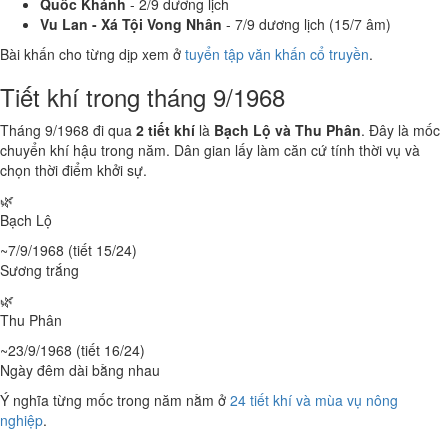
Quốc Khánh
- 2/9 dương lịch
Vu Lan - Xá Tội Vong Nhân
- 7/9 dương lịch (15/7 âm)
Bài khấn cho từng dịp xem ở
tuyển tập văn khấn cổ truyền
.
Tiết khí trong tháng 9/1968
Tháng 9/1968 đi qua
2 tiết khí
là
Bạch Lộ và Thu Phân
. Đây là mốc
chuyển khí hậu trong năm. Dân gian lấy làm căn cứ tính thời vụ và
chọn thời điểm khởi sự.
🌿
Bạch Lộ
~7/9/1968 (tiết 15/24)
Sương trắng
🌿
Thu Phân
~23/9/1968 (tiết 16/24)
Ngày đêm dài bằng nhau
Ý nghĩa từng mốc trong năm nằm ở
24 tiết khí và mùa vụ nông
nghiệp
.