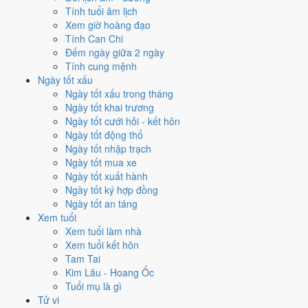
Tính tuổi âm lịch
Ngày nào đẹp nhất tháng 9/1968
Xem giờ hoàng đạo
Tính Can Chi
để cưới hỏi, khai trương?
Đếm ngày giữa 2 ngày
Tính cung mệnh
Mỗi việc chấm theo bộ Trực và sao 28 Tú riêng nên ngày đẹp của
Ngày tốt xấu
từng việc không trùng nhau. Tháng 9/1968 rộng cửa nhất cho
động
Ngày tốt xấu trong tháng
thổ
với
16 ngày
đạt từ 6/10, cao nhất là
1/9
. Hẹp nhất là
xuất hành
,
Ngày tốt khai trương
chỉ
12 ngày
.
Ngày tốt cưới hỏi - kết hôn
Ngày tốt động thổ
🏪 Khai trương
15
💍 Cưới hỏi
12
🏗️ Động thổ
16
Ngày tốt nhập trạch
✈️ Xuất hành
12
✍️ Ký hợp đồng
14
Ngày tốt mua xe
🏪 Khai trương
- 15 ngày đạt từ 6/10 trở lên trong tháng 9/1968
Ngày tốt xuất hành
Ngày tốt ký hợp đồng
1
Ngày tốt an táng
1/9
Xem tuổi
CN · 9/7 âm
Xem tuổi làm nhà
Giáp Tuất
Xem tuổi kết hôn
★★★★★ 9/10
Tam Tai
2
Kim Lâu - Hoang Ốc
7/9
Tuổi mụ là gì
T7 · 15/7 âm
Tử vi
Canh Thìn