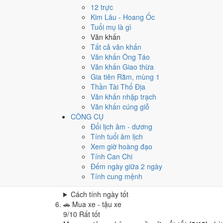
Cưới hỏi - đính hôn hôm nay ở
mức rất tốt (9/10)
12 trực
Cách tính ngày tốt
Kim Lâu - Hoang Ốc
🏪
Khai trương - mở cửa hàng
Tuổi mụ là gì
9
/10
Rất tốt
Văn khấn
Khai trương - mở cửa hàng hôm nay ở
mức rất tốt
Tất cả văn khấn
Văn khấn Ông Táo
Cách tính ngày tốt
Văn khấn Giao thừa
🤝
Ký hợp đồng - giao ước
Gia tiên Rằm, mùng 1
9
/10
Rất tốt
Thần Tài Thổ Địa
Ký hợp đồng - giao ước hôm nay ở
mức rất tốt (9/
Văn khấn nhập trạch
Cách tính ngày tốt
Văn khấn cúng giỗ
🏗️
Động thổ - khởi công
CÔNG CỤ
9
/10
Rất tốt
Đổi lịch âm - dương
Động thổ - khởi công hôm nay ở
mức rất tốt (9/10
Tính tuổi âm lịch
Xem giờ hoàng đạo
Cách tính ngày tốt
Tính Can Chi
🏡
Nhập trạch - vào nhà mới
Đếm ngày giữa 2 ngày
9
/10
Rất tốt
Tính cung mệnh
Nhập trạch - vào nhà mới hôm nay ở
mức rất tốt (
Cách tính ngày tốt
🚗
Mua xe - tậu xe
9
/10
Rất tốt