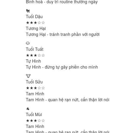
Bình hoà - duy trì routine thường ngày
🐔
Tuổi Dậu
★★★☆☆
Tương Hại
Tương Hại - tránh tranh phần với người
🐶
Tuổi Tuất
★★★☆☆
Tự Hình
Tự Hình - đừng tự gây phiền cho mình
🐮
Tuổi Sửu
★★★☆☆
Tam Hình
Tam Hình - quan hệ rạn nứt, cẩn thận lời nói
🐐
Tuổi Mùi
★★★☆☆
Tam Hình
Tam Hình - quan hệ rạn nứt, cẩn thận lời nói