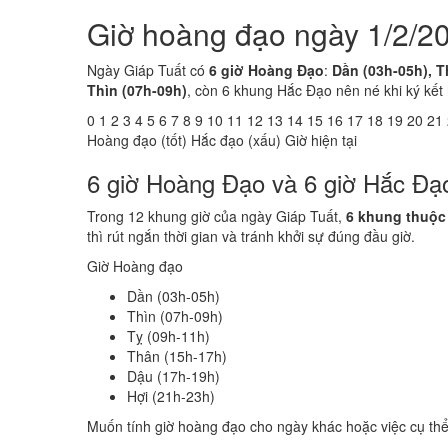
Giờ hoàng đạo ngày 1/2/20
Ngày Giáp Tuất có
6 giờ Hoàng Đạo
:
Dần (03h-05h), T
Thìn (07h-09h)
, còn 6 khung Hắc Đạo nên né khi ký kết
0
1
2
3
4
5
6
7
8
9
10
11
12
13
14
15
16
17
18
19
20
21
Hoàng đạo (tốt)
Hắc đạo (xấu)
Giờ hiện tại
6 giờ Hoàng Đạo và 6 giờ Hắc Đạ
Trong 12 khung giờ của ngày Giáp Tuất,
6 khung thuộc
thì rút ngắn thời gian và tránh khởi sự đúng đầu giờ.
Giờ Hoàng đạo
Dần (03h-05h)
Thìn (07h-09h)
Tỵ (09h-11h)
Thân (15h-17h)
Dậu (17h-19h)
Hợi (21h-23h)
Muốn tính giờ hoàng đạo cho ngày khác hoặc việc cụ th