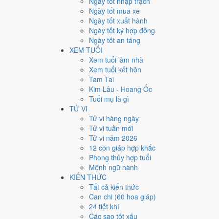
Ngày tốt nhập trạch
8
Ngày tốt mua xe
Ngày tốt xuất hành
Giờ
Ngày tốt ký hợp đồng
Giáp Tý
Ngày tốt an táng
Ngày 8
XEM TUỔI
Giáp Tuất
Xem tuổi làm nhà
Tháng 1
Xem tuổi kết hôn
Mậu Dần
Tam Tai
Năm 2020
Kim Lâu - Hoang Ốc
Canh Tý
Tuổi mụ là gì
TỬ VI
Ngày Giáp Tuất có Trực
Thành
(ngày thành tựu - đại cát
Tử vi hàng ngày
cưới hỏi, khai trương, ký kết.
Tử vi tuần mới
Tuổi
Dần, Ngọ, Mão
hợp ngày; tuổi
Thìn
nên thận trọng 
Tử vi năm 2026
12 con giáp hợp khắc
Ngày 1/2/2020 tốt hay xấu 
Phong thủy hợp tuổi
Mệnh ngũ hành
Ngày 1/2/2020 đạt
9.0/10
trung bình cho 7 việc chính: ca
KIẾN THỨC
việc) và gặp Sao Tư Mệnh hoàng đạo nên điểm từng việ
Tất cả kiến thức
Can chi (60 hoa giáp)
💍
Cưới hỏi - đính hôn
24 tiết khí
9
/10
Rất tốt
Các sao tốt xấu