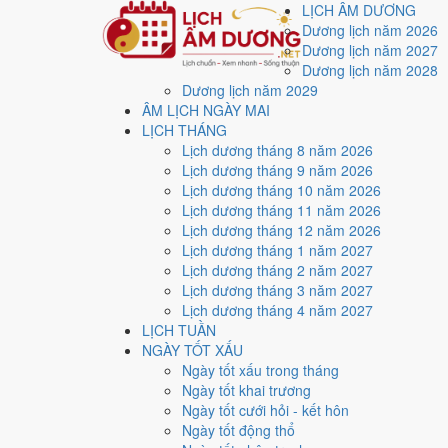
LỊCH ÂM DƯƠNG
Dương lịch năm 2026
Dương lịch năm 2027
Dương lịch năm 2028
Dương lịch năm 2029
Trang chủ
ÂM LỊCH NGÀY MAI
Lịch năm 2020
LỊCH THÁNG
Tháng 2/2020
Lịch dương tháng 8 năm 2026
Ngày 1/2/2020 (Giáp Tuất)
Lịch dương tháng 9 năm 2026
Xem ngày
1/2/2020
dươ
Lịch dương tháng 10 năm 2026
Lịch dương tháng 11 năm 2026
xấu?
Lịch dương tháng 12 năm 2026
Lịch dương tháng 1 năm 2027
Lịch dương tháng 2 năm 2027
Ngày 1/2/2020 dương lịch (Thứ Bảy) là ngày 8/1/2020
Lịch dương tháng 3 năm 2027
điểm trung bình
9.0/10
cho các việc quan trọng. Giờ Ho
Lịch dương tháng 4 năm 2027
LỊCH TUẦN
Ngày Dương
NGÀY TỐT XẤU
Thứ Bảy
Ngày tốt xấu trong tháng
Ngày Âm
Ngày tốt khai trương
Tháng 2 năm 2020
Ngày tốt cưới hỏi - kết hôn
1
Ngày tốt động thổ
Tháng 1 âm năm 2020