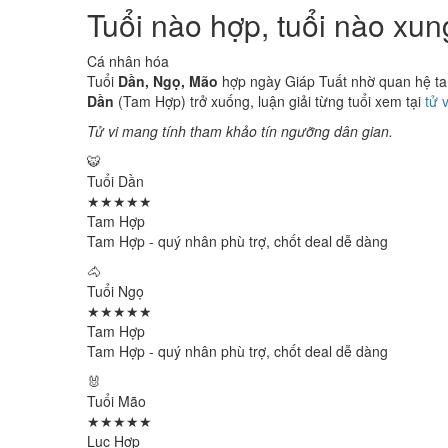
Tuổi nào hợp, tuổi nào xu
Cá nhân hóa
Tuổi
Dần, Ngọ, Mão
hợp ngày Giáp Tuất nhờ quan hệ tam 
Dần
(Tam Hợp) trở xuống, luận giải từng tuổi xem tại
tử 
Tử vi mang tính tham khảo tín ngưỡng dân gian.
🐯
Tuổi Dần
★★★★★
Tam Hợp
Tam Hợp - quý nhân phù trợ, chốt deal dễ dàng
🐴
Tuổi Ngọ
★★★★★
Tam Hợp
Tam Hợp - quý nhân phù trợ, chốt deal dễ dàng
🐰
Tuổi Mão
★★★★★
Lục Hợp