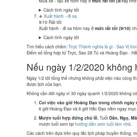
Mua xe - tậu xe hôm nay ở
mức rất tốt (9/10)
nhờ
Cách tính ngày tốt
✈️
Xuất hành - đi xa
9
/10
Rất tốt
Xuất hành - đi xa hôm nay ở
mức rất tốt (9/10)
nh
Cách tính ngày tốt
Tìm hiểu cách chấm:
Trực Thành nghĩa là gì
·
Sao Vị tro
Điểm số tổng hợp từ Trực, Sao 28 Tú và Hoàng Đạo - H
Nếu ngày 1/2/2020 không h
Ngày 1/2 tốt tổng thể nhưng không phải việc nào cũng t
được lịch của bạn.
Không cần dời ngày vì 30 ngày quanh 1/2/2020 không c
Coi việc vào giờ Hoàng Đạo trong chính ngày 
6 giờ Hoàng Đạo và 6 giờ Hắc Đạo nằm ngay mục k
Mượn tuổi hợp đứng chủ lễ.
Tuổi
Dần, Ngọ, M
mượn tuổi xem tại
hướng dẫn xem tuổi làm nhà
.
Các cách trên dựa trên quy tắc lịch pháp truyền thống,