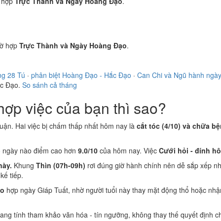
 hợp
Trực Thành và Ngày Hoàng Đạo
.
ờ hợp
Trực Thành và Ngày Hoàng Đạo
.
ng 28 Tú
·
phân biệt Hoàng Đạo - Hắc Đạo
·
Can Chi và Ngũ hành ngà
ắc Đạo.
So sánh cả tháng
ợp việc của bạn thì sao?
huận. Hai việc bị chấm thấp nhất hôm nay là
cắt tóc (4/10) và chữa b
ó ngày nào điểm cao hơn
9.0/10
của hôm nay. Việc
Cưới hỏi - đính h
này.
Khung
Thìn (07h-09h)
rơi đúng giờ hành chính nên dễ sắp xếp nh
ế tiếp.
ão
hợp ngày Giáp Tuất, nhờ người tuổi này thay mặt động thổ hoặc nhậ
 mang tính tham khảo văn hóa - tín ngưỡng, không thay thế quyết định