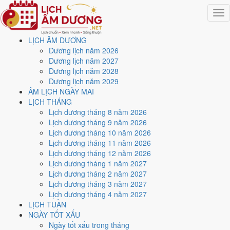
Togg
navig
LỊCH ÂM DƯƠNG
Trang chủ
Dương lịch năm 2026
Lịch năm 2026
Dương lịch năm 2027
Tháng 12/2026
Dương lịch năm 2028
Ngày 10/12/2026 (Mậu Ngọ)
Dương lịch năm 2029
ÂM LỊCH NGÀY MAI
Xem ngày
10/12/2026
LỊCH THÁNG
Lịch dương tháng 8 năm 2026
dương lịch - Ngày 2/11 âm
Lịch dương tháng 9 năm 2026
Lịch dương tháng 10 năm 2026
lịch (Mậu Ngọ) tốt hay xấu?
Lịch dương tháng 11 năm 2026
Lịch dương tháng 12 năm 2026
Lịch dương tháng 1 năm 2027
Ngày 10/12/2026 dương lịch (Thứ Năm) là ngày 2/11/2026 âm lịch
,
Lịch dương tháng 2 năm 2027
tức ngày
Mậu Ngọ
- Chi sinh Can, Trực Phá, Sao Giác, nạp âm Thiên
Lịch dương tháng 3 năm 2027
Thượng Hỏa. Tổng hòa, đây là
Ngày Đại Hung
với điểm trung bình
Lịch dương tháng 4 năm 2027
3.3/10
cho các việc quan trọng. Giờ Hoàng Đạo trong ngày:
Tý, Sửu,
LỊCH TUẦN
Mão, Ngọ, Thân, Dậu
.
NGÀY TỐT XẤU
Ngày Dương
Ngày tốt xấu trong tháng