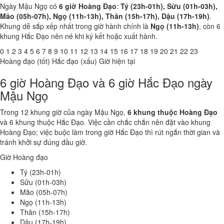
Ngày Mậu Ngọ có
6 giờ Hoàng Đạo
:
Tý (23h-01h), Sửu (01h-03h),
Mão (05h-07h), Ngọ (11h-13h), Thân (15h-17h), Dậu (17h-19h)
.
Khung dễ sắp xếp nhất trong giờ hành chính là
Ngọ (11h-13h)
, còn 6
khung Hắc Đạo nên né khi ký kết hoặc xuất hành.
0
1
2
3
4
5
6
7
8
9
10
11
12
13
14
15
16
17
18
19
20
21
22
23
Hoàng đạo (tốt)
Hắc đạo (xấu)
Giờ hiện tại
6 giờ Hoàng Đạo và 6 giờ Hắc Đạo ngày
Mậu Ngọ
Trong 12 khung giờ của ngày Mậu Ngọ,
6 khung thuộc Hoàng Đạo
và 6 khung thuộc Hắc Đạo. Việc cần chắc chắn nên đặt vào khung
Hoàng Đạo; việc buộc làm trong giờ Hắc Đạo thì rút ngắn thời gian và
tránh khởi sự đúng đầu giờ.
Giờ Hoàng đạo
Tý (23h-01h)
Sửu (01h-03h)
Mão (05h-07h)
Ngọ (11h-13h)
Thân (15h-17h)
Dậu (17h-19h)