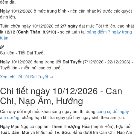
đêm dài.
Ngày 10/12/2026 ở mức trung bình - nên cân nhắc kỹ trước các quyết
định lớn.
Tuần chứa ngày 10/12/2026 có
2/7 ngày
đạt mức Tốt trở lên, cao nhất
là
12/12 (Canh Thân, 8.9/10)
- so cả tuần tại
bảng điểm 7 ngày trong
tuần
.
🌾
Sự kiện - Tiết Đại Tuyết
Ngày 10/12/2026 đang trong tiết
Đại Tuyết
(7/12/2026 - 22/12/2026) -
Tuyết lớn - miền núi cao có tuyết.
Xem chi tiết tiết Đại Tuyết →
Chi tiết ngày 10/12/2026 - Can
Chi, Nạp Âm, Hướng
Cần quy đổi một mốc khác sang ngày âm thì dùng
công cụ đổi ngày
âm dương
, chẳng hạn khi tra ngày giỗ hay ngày sinh theo âm lịch.
Ngày Mậu Ngọ có nạp âm
Thiên Thượng Hỏa
(mệnh Hỏa), hợp tuổi
Tuất, Dần, Mùi
và khắc tuổi
Tý, Sửu
. Bảng dưới tra Can Chi, Nạp Âm