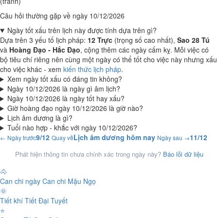
(tránh)
Câu hỏi thường gặp về ngày 10/12/2026
Ngày tốt xấu trên lịch này được tính dựa trên gì?
Dựa trên 3 yếu tố lịch pháp:
12 Trực
(trọng số cao nhất),
Sao 28 Tú
và
Hoàng Đạo - Hắc Đạo
, cộng thêm các ngày cấm kỵ. Mỗi việc có
bộ tiêu chí riêng nên cùng một ngày có thể tốt cho việc này nhưng xấu
cho việc khác - xem
kiến thức lịch pháp
.
Xem ngày tốt xấu có đáng tin không?
Ngày 10/12/2026 là ngày gì âm lịch?
Ngày 10/12/2026 là ngày tốt hay xấu?
Giờ hoàng đạo ngày 10/12/2026 là giờ nào?
Lịch âm dương là gì?
Tuổi nào hợp - khắc với ngày 10/12/2026?
9/12
Lịch âm dương hôm nay
11/12
← Ngày trước
Quay về
Ngày sau →
Phát hiện thông tin chưa chính xác trong ngày này?
Báo lỗi dữ liệu
🐴
Can chi ngày
Can chi Mậu Ngọ
🌞
Tiết khí
Tiết Đại Tuyết
⭐