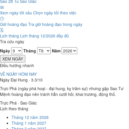
Sao 28 Tú
Sao Giác
📅
Xem ngày tốt xấu
Chọn ngày tốt theo việc
🕐
Giờ hoàng đạo
Tra giờ hoàng đạo trong ngày
🗓️
Lịch tháng
Lịch tháng 12/2026 đầy đủ
Tra cứu ngày
Ngày
Tháng
Năm
XEM NGÀY
Điều hướng nhanh
VỀ NGÀY HÔM NAY
Ngày Đại Hung · 3.3/10
Trực Phá (ngày phá hoại - đại hung, kỵ trăm sự) nhưng gặp Sao Tư
Mệnh hoàng đạo nên tránh hẳn cưới hỏi, khai trương, động thổ.
Trực Phá · Sao Giác
Lịch theo tháng
Tháng 12 năm 2026
Tháng 1 năm 2027
Tháng 2 năm 2027