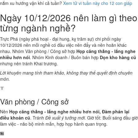
nắm xu hướng vận khí cả tuần?
Xem tử vi tuần này cho 12 con giáp
Ngày 10/12/2026 nên làm gì theo
từng ngành nghề?
Trực Phá (ngày phá hoại - đại hung, kỵ trăm sự) chi phối ngày
10/12/2026 nên mỗi nghề có đầu việc nên đẩy và nên hoãn khác
nhau. Nhóm Văn phòng / Công sở hợp
Họp căng thẳng - lắng nghe
nhiều hơn nói
. Nhóm Kinh doanh / Buôn bán hợp
Dọn kho hàng cũ
nhưng nên tránh Khai trương.
Lời khuyên mang tính tham khảo, không thay thế quyết định chuyên
môn.
👔
Văn phòng / Công sở
Nên
Họp căng thẳng - lắng nghe nhiều hơn nói, Đàm phán lại
điều khoản cũ
. Tránh
Đề xuất ý tưởng mới
. Giờ tốt: Buổi sáng đầu giờ
làm việc - não bộ minh mẫn, hợp họp hành quan trọng.
🏪