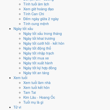
Tính tuổi âm lịch
Mua xe - tậu xe hôm nay ở
mức xấu (3/10)
nhờ hợp
Ngày
Xem giờ hoàng đạo
Hoàng Đạo
, nhưng Trực Phá và Ngày Đại Hung kéo giảm điểm.
Tính Can Chi
Cách tính ngày tốt
Đếm ngày giữa 2 ngày
✈️
Xuất hành - đi xa
Tính cung mệnh
3
/10
Xấu
Ngày tốt xấu
Xuất hành - đi xa hôm nay ở
mức xấu (3/10)
nhờ hợp
Ngày
Ngày tốt xấu trong tháng
Hoàng Đạo
, nhưng Trực Phá và Ngày Đại Hung kéo giảm điểm.
Ngày tốt khai trương
Ngày tốt cưới hỏi - kết hôn
Cách tính ngày tốt
Ngày tốt động thổ
Tìm hiểu cách chấm:
Trực Phá nghĩa là gì
·
Sao Giác trong 28 Tú
·
Ngày tốt nhập trạch
phân biệt Hoàng Đạo - Hắc Đạo
·
Can Chi và Ngũ hành ngày
Ngày tốt mua xe
Điểm số tổng hợp từ Trực, Sao 28 Tú và Hoàng Đạo - Hắc Đạo.
So
Ngày tốt xuất hành
sánh cả tháng
Ngày tốt ký hợp đồng
Ngày tốt an táng
Nếu ngày 10/12/2026 không hợp
Xem tuổi
việc của bạn thì sao?
Xem tuổi làm nhà
Xem tuổi kết hôn
Tam Tai
Điểm thấp của ngày 10/12 là tín hiệu cần điều chỉnh, không phải lệnh
Kim Lâu - Hoang Ốc
cấm. Hai việc bị chấm thấp nhất hôm nay là
đào giếng (2/10) và sửa
Tuổi mụ là gì
nhà (2/10)
. Có
3 cách hạ rủi ro
mà vẫn giữ được lịch của bạn.
Tử vi