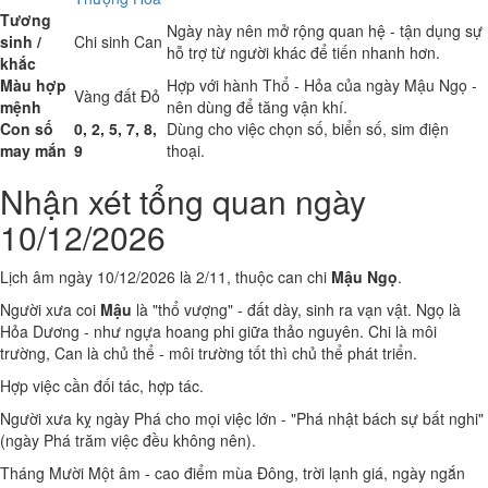
Tương
Ngày này nên mở rộng quan hệ - tận dụng sự
sinh /
Chi sinh Can
hỗ trợ từ người khác để tiến nhanh hơn.
khắc
Màu hợp
Hợp với hành Thổ - Hỏa của ngày Mậu Ngọ -
Vàng đất
Đỏ
mệnh
nên dùng để tăng vận khí.
Con số
0, 2, 5, 7, 8,
Dùng cho việc chọn số, biển số, sim điện
may mắn
9
thoại.
Nhận xét tổng quan ngày
10/12/2026
Lịch âm ngày 10/12/2026 là 2/11, thuộc can chi
Mậu Ngọ
.
Người xưa coi
Mậu
là "thổ vượng" - đất dày, sinh ra vạn vật. Ngọ là
Hỏa Dương - như ngựa hoang phi giữa thảo nguyên. Chi là môi
trường, Can là chủ thể - môi trường tốt thì chủ thể phát triển.
Hợp việc cần đối tác, hợp tác.
Người xưa kỵ ngày Phá cho mọi việc lớn - "Phá nhật bách sự bất nghi"
(ngày Phá trăm việc đều không nên).
Tháng Mười Một âm - cao điểm mùa Đông, trời lạnh giá, ngày ngắn