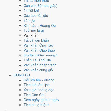
Tất cả kiến thức
đây tốt hơn
để thay thế, xem mục xử lý bên dưới.
Can chi (60 hoa giáp)
24 tiết khí
Ngày 10/12/2026 tốt hay xấu cho
Các sao tốt xấu
12 trực
việc gì?
Kim Lâu - Hoang Ốc
Tuổi mụ là gì
Ngày 10/12/2026 đạt
3.3/10
trung bình cho 7 việc chính: cao nhất là
Văn khấn
Chữa bệnh (tham khảo) (6/10)
, thấp nhất là
Đào giếng - mở
Tất cả văn khấn
mương (2/10)
. Trực Phá (ngày phá hoại - đại hung, kỵ trăm sự)
Văn khấn Ông Táo
nhưng gặp Sao Tư Mệnh hoàng đạo nên điểm từng việc chênh nhau
Văn khấn Giao thừa
như bảng dưới.
Gia tiên Rằm, mùng 1
Thần Tài Thổ Địa
💍
Cưới hỏi - đính hôn
Văn khấn nhập trạch
4
/10
Trung bình
Văn khấn cúng giỗ
Cưới hỏi - đính hôn hôm nay ở
mức trung bình (4/10)
nhờ hợp
CÔNG CỤ
Sao Giác và Ngày Hoàng Đạo
, nhưng Trực Phá và Ngày Đại
Đổi lịch âm - dương
Hung kéo giảm điểm.
Tính tuổi âm lịch
Cách tính ngày tốt
Xem giờ hoàng đạo
🏪
Khai trương - mở cửa hàng
Tính Can Chi
3
/10
Xấu
Đếm ngày giữa 2 ngày
Khai trương - mở cửa hàng hôm nay ở
mức xấu (3/10)
nhờ hợp
Tính cung mệnh
Ngày Hoàng Đạo
, nhưng Trực Phá và Ngày Đại Hung kéo giảm