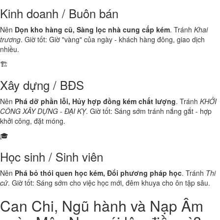
Kinh doanh / Buôn bán
Nên
Dọn kho hàng cũ, Sàng lọc nhà cung cấp kém
. Tránh
Khai
trương
. Giờ tốt: Giờ "vàng" của ngày - khách hàng đông, giao dịch
nhiều.
🏗️
Xây dựng / BĐS
Nên
Phá dỡ phần lỗi, Hủy hợp đồng kém chất lượng
. Tránh
KHỞI
CÔNG XÂY DỰNG - ĐẠI KỴ
. Giờ tốt: Sáng sớm tránh nắng gắt - hợp
khởi công, đặt móng.
🎓
Học sinh / Sinh viên
Nên
Phá bỏ thói quen học kém, Đổi phương pháp học
. Tránh
Thi
cử
. Giờ tốt: Sáng sớm cho việc học mới, đêm khuya cho ôn tập sâu.
Can Chi, Ngũ hành và Nạp Âm