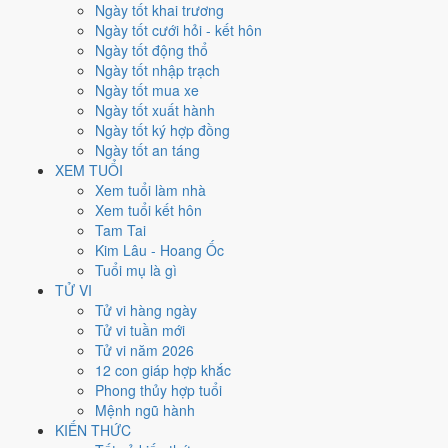
Thứ Năm
Ngày tốt khai trương
Ngày Âm
Ngày tốt cưới hỏi - kết hôn
Tháng 12 năm 2026
Ngày tốt động thổ
10
Ngày tốt nhập trạch
Tháng 11 âm năm 2026
Ngày tốt mua xe
2
Ngày tốt xuất hành
Tiết Đại Tuyết
Ngày tốt ký hợp đồng
Giờ
Ngày tốt an táng
Nhâm Tý
XEM TUỔI
Ngày 2
Xem tuổi làm nhà
Mậu Ngọ
Xem tuổi kết hôn
Tháng 11
Tam Tai
Canh Tý
Kim Lâu - Hoang Ốc
Năm 2026
Tuổi mụ là gì
Bính Ngọ
TỬ VI
Tử vi hàng ngày
Ngày Mậu Ngọ có Trực
Phá
(ngày phá hoại - đại hung, kỵ trăm sự)
Tử vi tuần mới
nhưng gặp Sao
Tư Mệnh hoàng đạo
. Điểm trung bình 7 việc chính
Tử vi năm 2026
chỉ
3.3/10
nên đây là
Ngày Đại Hung
, tránh hẳn cưới hỏi, khai trương,
12 con giáp hợp khắc
động thổ.
Phong thủy hợp tuổi
Mệnh ngũ hành
Tuổi
Tuất, Dần, Mùi
hợp ngày; tuổi
Tý
nên thận trọng (Lục Xung).
KIẾN THỨC
Ngày 10/12/2026 chỉ đạt
3.3/10
cho việc trọng đại. Có
2 ngày gần