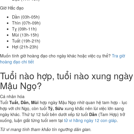
Giờ Hắc đạo
Dần (03h-05h)
Thìn (07h-09h)
Tỵ (09h-11h)
Mùi (13h-15h)
Tuất (19h-21h)
Hợi (21h-23h)
Muốn tính giờ hoàng đạo cho ngày khác hoặc việc cụ thể?
Tra giờ
hoàng đạo chi tiết
Tuổi nào hợp, tuổi nào xung ngày
Mậu Ngọ?
Cá nhân hóa
Tuổi
Tuất, Dần, Mùi
hợp ngày Mậu Ngọ nhờ quan hệ tam hợp - lục
hợp với chi Ngọ, còn tuổi
Tý, Sửu
xung khắc nên lùi việc lớn sang
ngày khác. Thứ tự 12 tuổi bên dưới xếp từ tuổi
Dần
(Tam Hợp) trở
xuống, luận giải từng tuổi xem tại
tử vi hằng ngày 12 con giáp
.
Tử vi mang tính tham khảo tín ngưỡng dân gian.