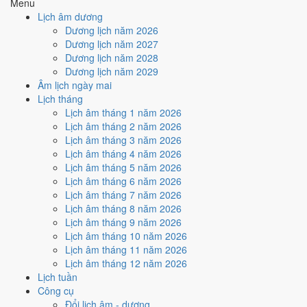
Menu
điểm.
Lịch âm dương
Cách tính ngày tốt
Dương lịch năm 2026
🤝
Ký hợp đồng - giao ước
Dương lịch năm 2027
4
/10
Trung bình
Dương lịch năm 2028
Ký hợp đồng - giao ước hôm nay ở
mức trung bình (4/10)
nhờ
Dương lịch năm 2029
hợp
Sao Giác và Ngày Hoàng Đạo
, nhưng Trực Phá và Ngày
Âm lịch ngày mai
Đại Hung kéo giảm điểm.
Lịch tháng
Lịch âm tháng 1 năm 2026
Cách tính ngày tốt
Lịch âm tháng 2 năm 2026
🏗️
Động thổ - khởi công
Lịch âm tháng 3 năm 2026
3
/10
Xấu
Lịch âm tháng 4 năm 2026
Động thổ - khởi công hôm nay ở
mức xấu (3/10)
nhờ hợp
Ngày
Lịch âm tháng 5 năm 2026
Hoàng Đạo
, nhưng Trực Phá và Ngày Đại Hung kéo giảm điểm.
Lịch âm tháng 6 năm 2026
Cách tính ngày tốt
Lịch âm tháng 7 năm 2026
🏡
Nhập trạch - vào nhà mới
Lịch âm tháng 8 năm 2026
3
/10
Xấu
Lịch âm tháng 9 năm 2026
Nhập trạch - vào nhà mới hôm nay ở
mức xấu (3/10)
nhờ hợp
Lịch âm tháng 10 năm 2026
Ngày Hoàng Đạo
, nhưng Trực Phá và Ngày Đại Hung kéo giảm
Lịch âm tháng 11 năm 2026
điểm.
Lịch âm tháng 12 năm 2026
Lịch tuần
Cách tính ngày tốt
Công cụ
🚗
Mua xe - tậu xe
Đổi lịch âm - dương
3
/10
Xấu