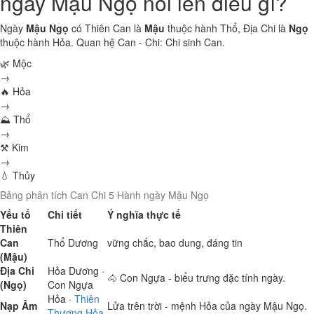
ngày Mậu Ngọ nói lên điều gì?
Ngày
Mậu Ngọ
có Thiên Can là
Mậu
thuộc hành
Thổ
, Địa Chi là
Ngọ
thuộc hành
Hỏa
. Quan hệ Can - Chi:
Chi sinh Can
.
🌿 Mộc
→
🔥 Hỏa
→
⛰ Thổ
→
⚒ Kim
→
💧 Thủy
Bảng phân tích Can Chi 5 Hành ngày Mậu Ngọ
Yếu tố
Chi tiết
Ý nghĩa thực tế
Thiên
Can
Thổ
Dương
vững chắc, bao dung, đáng tin
(Mậu)
Địa Chi
Hỏa
Dương ·
🐴 Con Ngựa - biểu trưng đặc tính ngày.
(Ngọ)
Con Ngựa
Hỏa
·
Thiên
Nạp Âm
Lửa trên trời - mệnh Hỏa của ngày Mậu Ngọ.
Thượng Hỏa