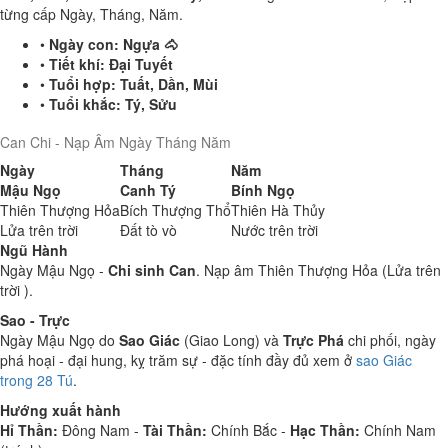
từng cấp Ngày, Tháng, Năm.
•
Ngày con:
Ngựa 🐴
•
Tiết khí:
Đại Tuyết
•
Tuổi hợp:
Tuất, Dần, Mùi
•
Tuổi khắc:
Tý, Sửu
Can Chi - Nạp Âm Ngày Tháng Năm
Ngày
Tháng
Năm
Mậu Ngọ
Canh Tý
Bính Ngọ
Thiên Thượng Hỏa
Bích Thượng Thổ
Thiên Hà Thủy
Lửa trên trời
Đất tò vò
Nước trên trời
Ngũ Hành
Ngày Mậu Ngọ -
Chi sinh Can
. Nạp âm Thiên Thượng Hỏa (Lửa trên
trời ).
Sao - Trực
Ngày Mậu Ngọ do
Sao Giác
(Giao Long) và
Trực Phá
chi phối, ngày
phá hoại - đại hung, kỵ trăm sự - đặc tính đầy đủ xem ở
sao Giác
trong 28 Tú
.
Hướng xuất hành
Hỉ Thần:
Đông Nam -
Tài Thần:
Chính Bắc -
Hạc Thần:
Chính Nam