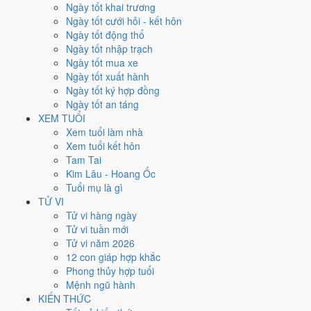
Thứ Sáu
Ngày tốt khai trương
Ngày Âm
Ngày tốt cưới hỏi - kết hôn
Tháng 12 năm 2026
Ngày tốt động thổ
11
Ngày tốt nhập trạch
Tháng 11 âm năm 2026
Ngày tốt mua xe
3
Ngày tốt xuất hành
Tiết Đại Tuyết
Ngày tốt ký hợp đồng
Giờ
Ngày tốt an táng
Giáp Tý
XEM TUỔI
Ngày 3
Xem tuổi làm nhà
Kỷ Mùi
Xem tuổi kết hôn
Tháng 11
Tam Tai
Canh Tý
Kim Lâu - Hoang Ốc
Năm 2026
Tuổi mụ là gì
Bính Ngọ
TỬ VI
Tử vi hàng ngày
Ngày Kỷ Mùi có Trực
Nguy
(ngày nguy hiểm, đầy biến động) và gặp
Tử vi tuần mới
Sao
Câu Trận hắc đạo
. Điểm trung bình 7 việc chính chỉ
3.6/10
nên
Tử vi năm 2026
đây là
Ngày Hung
, cần thận trọng với các quyết định lớn khó đảo
12 con giáp hợp khắc
ngược.
Phong thủy hợp tuổi
Mệnh ngũ hành
Tuổi
Hợi, Mão, Ngọ
hợp ngày; tuổi
Sửu
nên thận trọng (Lục Xung).
KIẾN THỨC
Ngày 11/12/2026 chỉ đạt
3.6/10
cho việc trọng đại. Có
2 ngày gần