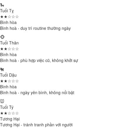
🐍
Tuổi Tỵ
★★☆☆☆
Bình hòa
Bình hoà - duy trì routine thường ngày
🐵
Tuổi Thân
★★☆☆☆
Bình hòa
Bình hoà - phù hợp việc cũ, không khởi sự
🐔
Tuổi Dậu
★★☆☆☆
Bình hòa
Bình hoà - ngày yên bình, không nổi bật
🐭
Tuổi Tý
★★☆☆☆
Tương Hại
Tương Hại - tránh tranh phần với người