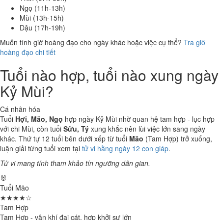
Ngọ (11h-13h)
Mùi (13h-15h)
Dậu (17h-19h)
Muốn tính giờ hoàng đạo cho ngày khác hoặc việc cụ thể?
Tra giờ
hoàng đạo chi tiết
Tuổi nào hợp, tuổi nào xung ngày
Kỷ Mùi?
Cá nhân hóa
Tuổi
Hợi, Mão, Ngọ
hợp ngày Kỷ Mùi nhờ quan hệ tam hợp - lục hợp
với chi Mùi, còn tuổi
Sửu, Tý
xung khắc nên lùi việc lớn sang ngày
khác. Thứ tự 12 tuổi bên dưới xếp từ tuổi
Mão
(Tam Hợp) trở xuống,
luận giải từng tuổi xem tại
tử vi hằng ngày 12 con giáp
.
Tử vi mang tính tham khảo tín ngưỡng dân gian.
🐰
Tuổi Mão
★★★★☆
Tam Hợp
Tam Hợp - vận khí đại cát, hợp khởi sự lớn