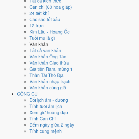
Tất cả kiến thức
đây tốt hơn
để thay thế, xem mục xử lý bên dưới.
Can chi (60 hoa giáp)
24 tiết khí
Ngày 11/12/2026 tốt hay xấu cho
Các sao tốt xấu
12 trực
việc gì?
Kim Lâu - Hoang Ốc
Tuổi mụ là gì
Ngày 11/12/2026 đạt
3.6/10
trung bình cho 7 việc chính: cao nhất là
Văn khấn
Mở kho - xuất hàng (5/10)
, thấp nhất là
Mua xe - tậu xe (3/10)
. Trực
Tất cả văn khấn
Nguy (ngày nguy hiểm, đầy biến động) và gặp Sao Câu Trận hắc đạo
Văn khấn Ông Táo
nên điểm từng việc chênh nhau như bảng dưới.
Văn khấn Giao thừa
Gia tiên Rằm, mùng 1
💍
Cưới hỏi - đính hôn
Thần Tài Thổ Địa
4
/10
Trung bình
Văn khấn nhập trạch
Cưới hỏi - đính hôn hôm nay ở
mức trung bình (4/10)
do
Sao
Văn khấn cúng giỗ
Cang và Ngày Hắc Đạo
gây bất lợi.
CÔNG CỤ
Cách tính ngày tốt
Đổi lịch âm - dương
🏪
Khai trương - mở cửa hàng
Tính tuổi âm lịch
4
/10
Trung bình
Xem giờ hoàng đạo
Khai trương - mở cửa hàng hôm nay ở
mức trung bình (4/10)
Tính Can Chi
do
Sao Cang và Ngày Hắc Đạo
gây bất lợi.
Đếm ngày giữa 2 ngày
Tính cung mệnh
Cách tính ngày tốt
🤝
Ký hợp đồng - giao ước