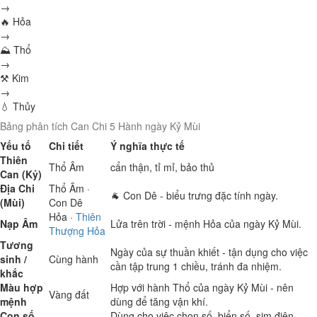
→
🔥 Hỏa
→
⛰ Thổ
→
⚒ Kim
→
💧 Thủy
Bảng phân tích Can Chi 5 Hành ngày Kỷ Mùi
Yếu tố
Chi tiết
Ý nghĩa thực tế
Thiên
Thổ
Âm
cẩn thận, tỉ mỉ, bảo thủ
Can (Kỷ)
Địa Chi
Thổ
Âm ·
🐐 Con Dê - biểu trưng đặc tính ngày.
(Mùi)
Con Dê
Hỏa
·
Thiên
Nạp Âm
Lửa trên trời - mệnh Hỏa của ngày Kỷ Mùi.
Thượng Hỏa
Tương
Ngày của sự thuần khiết - tận dụng cho việc
sinh /
Cùng hành
cần tập trung 1 chiều, tránh đa nhiệm.
khắc
Màu hợp
Hợp với hành Thổ của ngày Kỷ Mùi - nên
Vàng đất
mệnh
dùng để tăng vận khí.
Con số
Dùng cho việc chọn số, biển số, sim điện