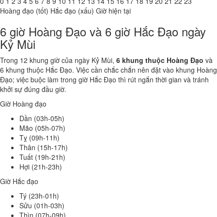
0
1
2
3
4
5
6
7
8
9
10
11
12
13
14
15
16
17
18
19
20
21
22
23
Hoàng đạo (tốt)
Hắc đạo (xấu)
Giờ hiện tại
6 giờ Hoàng Đạo và 6 giờ Hắc Đạo ngày
Kỷ Mùi
Trong 12 khung giờ của ngày Kỷ Mùi,
6 khung thuộc Hoàng Đạo
và
6 khung thuộc Hắc Đạo. Việc cần chắc chắn nên đặt vào khung Hoàng
Đạo; việc buộc làm trong giờ Hắc Đạo thì rút ngắn thời gian và tránh
khởi sự đúng đầu giờ.
Giờ Hoàng đạo
Dần (03h-05h)
Mão (05h-07h)
Tỵ (09h-11h)
Thân (15h-17h)
Tuất (19h-21h)
Hợi (21h-23h)
Giờ Hắc đạo
Tý (23h-01h)
Sửu (01h-03h)
Thìn (07h-09h)