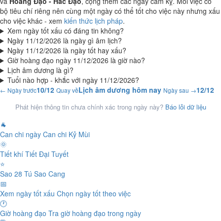
và
Hoàng Đạo - Hắc Đạo
, cộng thêm các ngày cấm kỵ. Mỗi việc có
bộ tiêu chí riêng nên cùng một ngày có thể tốt cho việc này nhưng xấu
cho việc khác - xem
kiến thức lịch pháp
.
Xem ngày tốt xấu có đáng tin không?
Ngày 11/12/2026 là ngày gì âm lịch?
Ngày 11/12/2026 là ngày tốt hay xấu?
Giờ hoàng đạo ngày 11/12/2026 là giờ nào?
Lịch âm dương là gì?
Tuổi nào hợp - khắc với ngày 11/12/2026?
10/12
Lịch âm dương hôm nay
12/12
← Ngày trước
Quay về
Ngày sau →
Phát hiện thông tin chưa chính xác trong ngày này?
Báo lỗi dữ liệu
🐐
Can chi ngày
Can chi Kỷ Mùi
🌞
Tiết khí
Tiết Đại Tuyết
⭐
Sao 28 Tú
Sao Cang
📅
Xem ngày tốt xấu
Chọn ngày tốt theo việc
🕐
Giờ hoàng đạo
Tra giờ hoàng đạo trong ngày