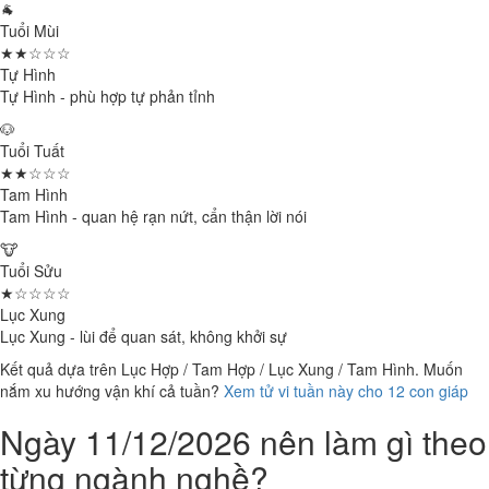
🐐
Tuổi Mùi
★★☆☆☆
Tự Hình
Tự Hình - phù hợp tự phản tỉnh
🐶
Tuổi Tuất
★★☆☆☆
Tam Hình
Tam Hình - quan hệ rạn nứt, cẩn thận lời nói
🐮
Tuổi Sửu
★☆☆☆☆
Lục Xung
Lục Xung - lùi để quan sát, không khởi sự
Kết quả dựa trên Lục Hợp / Tam Hợp / Lục Xung / Tam Hình. Muốn
nắm xu hướng vận khí cả tuần?
Xem tử vi tuần này cho 12 con giáp
Ngày 11/12/2026 nên làm gì theo
từng ngành nghề?