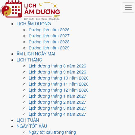
Togg
navig
LỊCH ÂM DƯƠNG
Trang chủ
Dương lịch năm 2026
Lịch năm 2026
Dương lịch năm 2027
Tháng 12/2026
Dương lịch năm 2028
Ngày 11/12/2026 (Kỷ Mùi)
Dương lịch năm 2029
ÂM LỊCH NGÀY MAI
Xem ngày
11/12/2026
LỊCH THÁNG
Lịch dương tháng 8 năm 2026
dương lịch - Ngày 3/11 âm
Lịch dương tháng 9 năm 2026
Lịch dương tháng 10 năm 2026
lịch (Kỷ Mùi) tốt hay xấu?
Lịch dương tháng 11 năm 2026
Lịch dương tháng 12 năm 2026
Lịch dương tháng 1 năm 2027
Ngày 11/12/2026 dương lịch (Thứ Sáu) là ngày 3/11/2026 âm lịch
,
Lịch dương tháng 2 năm 2027
tức ngày
Kỷ Mùi
- Cùng hành, Trực Nguy, Sao Cang, nạp âm Thiên
Lịch dương tháng 3 năm 2027
Thượng Hỏa. Tổng hòa, đây là
Ngày Hung
với điểm trung bình
3.6/10
Lịch dương tháng 4 năm 2027
cho các việc quan trọng. Giờ Hoàng Đạo trong ngày:
Dần, Mão, Tỵ,
LỊCH TUẦN
Thân, Tuất, Hợi
.
NGÀY TỐT XẤU
Ngày Dương
Ngày tốt xấu trong tháng