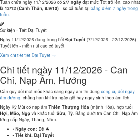
Tuần chứa ngày 11/12/2026 có
2/7 ngày
đạt mức Tốt trở lên, cao nhất
là
12/12 (Canh Thân, 8.9/10)
- so cả tuần tại
bảng điểm 7 ngày trong
tuần
.
🌾
Sự kiện - Tiết Đại Tuyết
Ngày 11/12/2026 đang trong tiết
Đại Tuyết
(7/12/2026 - 22/12/2026) -
Tuyết lớn - miền núi cao có tuyết.
Xem chi tiết tiết Đại Tuyết →
Chi tiết ngày 11/12/2026 - Can
Chi, Nạp Âm, Hướng
Cần quy đổi một mốc khác sang ngày âm thì dùng
công cụ đổi ngày
âm dương
, chẳng hạn khi tra ngày giỗ hay ngày sinh theo âm lịch.
Ngày Kỷ Mùi có nạp âm
Thiên Thượng Hỏa
(mệnh Hỏa), hợp tuổi
Hợi, Mão, Ngọ
và khắc tuổi
Sửu, Tý
. Bảng dưới tra Can Chi, Nạp Âm
từng cấp Ngày, Tháng, Năm.
•
Ngày con:
Dê 🐐
•
Tiết khí:
Đại Tuyết