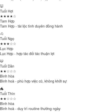
🐷
Tuổi Hợi
★★★★☆
Tam Hợp
Tam Hợp - tài lộc tình duyên đồng hành
🐴
Tuổi Ngọ
★★★☆☆
Lục Hợp
Lục Hợp - hợp tác đối tác thuận lợi
🐯
Tuổi Dần
★★☆☆☆
Bình hòa
Bình hoà - phù hợp việc cũ, không khởi sự
🐲
Tuổi Thìn
★★☆☆☆
Bình hòa
Bình hoà - duy trì routine thường ngày