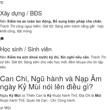
🏗️
Xây dựng / BĐS
Nên
Kiểm tra an toàn lao động, Bổ sung biện pháp che chắn
.
Tránh
Thi công nguy hiểm
. Giờ tốt: Sáng sớm tránh nắng gắt - hợp
khởi công, đặt móng.
🎓
Học sinh / Sinh viên
Nên
Kiểm tra sức khoẻ trước kỳ thi, Xin nghỉ nếu cần
. Tránh
Thi
cử lớn
. Giờ tốt: Sáng sớm cho việc học mới, đêm khuya cho ôn tập
sâu.
Can Chi, Ngũ hành và Nạp Âm
ngày Kỷ Mùi nói lên điều gì?
Ngày
Kỷ Mùi
có Thiên Can là
Kỷ
thuộc hành
Thổ
, Địa Chi là
Mùi
thuộc hành
Thổ
. Quan hệ Can - Chi:
Cùng hành
.
🌿 Mộc