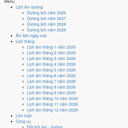
Menu
3
/10
Xấu
Lịch âm dương
Ký hợp đồng - giao ước hôm nay ở
mức xấu (3/10)
do
Trực
Dương lịch năm 2026
Nguy, Sao Cang và Ngày Hắc Đạo
gây bất lợi.
Dương lịch năm 2027
Dương lịch năm 2028
Cách tính ngày tốt
Dương lịch năm 2029
🏗️
Động thổ - khởi công
Âm lịch ngày mai
3
/10
Xấu
Lịch tháng
Động thổ - khởi công hôm nay ở
mức xấu (3/10)
do
Trực Nguy,
Lịch âm tháng 1 năm 2026
Sao Cang và Ngày Hắc Đạo
gây bất lợi.
Lịch âm tháng 2 năm 2026
Cách tính ngày tốt
Lịch âm tháng 3 năm 2026
🏡
Nhập trạch - vào nhà mới
Lịch âm tháng 4 năm 2026
4
/10
Trung bình
Lịch âm tháng 5 năm 2026
Nhập trạch - vào nhà mới hôm nay ở
mức trung bình (4/10)
do
Lịch âm tháng 6 năm 2026
Sao Cang và Ngày Hắc Đạo
gây bất lợi.
Lịch âm tháng 7 năm 2026
Lịch âm tháng 8 năm 2026
Cách tính ngày tốt
Lịch âm tháng 9 năm 2026
🚗
Mua xe - tậu xe
Lịch âm tháng 10 năm 2026
3
/10
Xấu
Lịch âm tháng 11 năm 2026
Mua xe - tậu xe hôm nay ở
mức xấu (3/10)
do
Trực Nguy và
Lịch âm tháng 12 năm 2026
Ngày Hắc Đạo
gây bất lợi.
Lịch tuần
Cách tính ngày tốt
Công cụ
✈️
Xuất hành - đi xa
Đổi lịch âm - dương