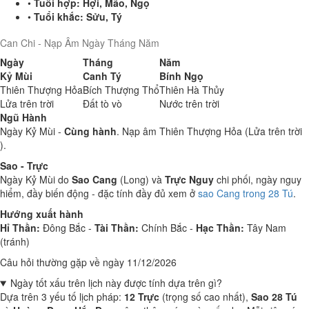
•
Tuổi hợp:
Hợi, Mão, Ngọ
•
Tuổi khắc:
Sửu, Tý
Can Chi - Nạp Âm Ngày Tháng Năm
Ngày
Tháng
Năm
Kỷ Mùi
Canh Tý
Bính Ngọ
Thiên Thượng Hỏa
Bích Thượng Thổ
Thiên Hà Thủy
Lửa trên trời
Đất tò vò
Nước trên trời
Ngũ Hành
Ngày Kỷ Mùi -
Cùng hành
. Nạp âm Thiên Thượng Hỏa (Lửa trên trời
).
Sao - Trực
Ngày Kỷ Mùi do
Sao Cang
(Long) và
Trực Nguy
chi phối, ngày nguy
hiểm, đầy biến động - đặc tính đầy đủ xem ở
sao Cang trong 28 Tú
.
Hướng xuất hành
Hỉ Thần:
Đông Bắc -
Tài Thần:
Chính Bắc -
Hạc Thần:
Tây Nam
(tránh)
Câu hỏi thường gặp về ngày 11/12/2026
Ngày tốt xấu trên lịch này được tính dựa trên gì?
Dựa trên 3 yếu tố lịch pháp:
12 Trực
(trọng số cao nhất),
Sao 28 Tú