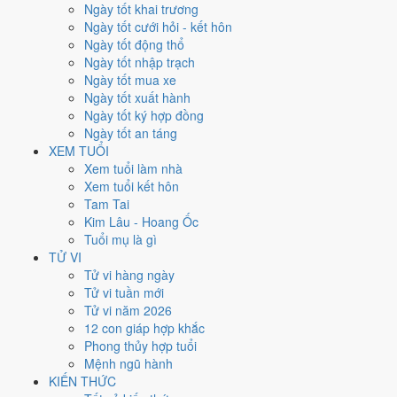
Thứ Sáu
Ngày tốt khai trương
Ngày Âm
Ngày tốt cưới hỏi - kết hôn
Tháng 11 năm 2026
Ngày tốt động thổ
13
Ngày tốt nhập trạch
Tháng 10 âm năm 2026
Ngày tốt mua xe
5
Ngày tốt xuất hành
Tiết Lập Đông
Ngày tốt ký hợp đồng
Giờ
Ngày tốt an táng
Mậu Tý
XEM TUỔI
Ngày 5
Xem tuổi làm nhà
Tân Mão
Xem tuổi kết hôn
Tháng 10
Tam Tai
Kỷ Hợi
Kim Lâu - Hoang Ốc
Năm 2026
Tuổi mụ là gì
Bính Ngọ
TỬ VI
Tử vi hàng ngày
Ngày Tân Mão có Trực
Định
(ngày yên ổn, vững chắc) nhưng gặp
Tử vi tuần mới
Sao
Huyền Vũ hắc đạo
. Điểm trung bình 7 việc chính chỉ
4.4/10
nên
Tử vi năm 2026
đây là
Ngày Hung
, cần thận trọng với các quyết định lớn khó đảo
12 con giáp hợp khắc
ngược.
Phong thủy hợp tuổi
Mệnh ngũ hành
Tuổi
Mùi, Hợi, Tuất
hợp ngày; tuổi
Dậu
nên thận trọng (Lục Xung).
KIẾN THỨC