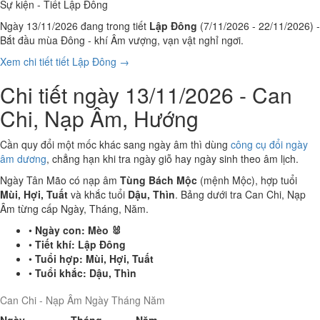
Sự kiện - Tiết Lập Đông
Ngày 13/11/2026 đang trong tiết
Lập Đông
(7/11/2026 - 22/11/2026) -
Bắt đầu mùa Đông - khí Âm vượng, vạn vật nghỉ ngơi.
Xem chi tiết tiết Lập Đông →
Chi tiết ngày 13/11/2026 - Can
Chi, Nạp Âm, Hướng
Cần quy đổi một mốc khác sang ngày âm thì dùng
công cụ đổi ngày
âm dương
, chẳng hạn khi tra ngày giỗ hay ngày sinh theo âm lịch.
Ngày Tân Mão có nạp âm
Tùng Bách Mộc
(mệnh Mộc), hợp tuổi
Mùi, Hợi, Tuất
và khắc tuổi
Dậu, Thìn
. Bảng dưới tra Can Chi, Nạp
Âm từng cấp Ngày, Tháng, Năm.
•
Ngày con:
Mèo 🐰
•
Tiết khí:
Lập Đông
•
Tuổi hợp:
Mùi, Hợi, Tuất
•
Tuổi khắc:
Dậu, Thìn
Can Chi - Nạp Âm Ngày Tháng Năm