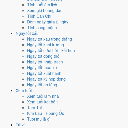
Tính tuổi âm lịch
Xuất hành - đi xa hôm nay ở
mức trung bình (4/10)
do
Sao
Xem giờ hoàng đạo
Cang và Ngày Hắc Đạo
gây bất lợi.
Tính Can Chi
Cách tính ngày tốt
Đếm ngày giữa 2 ngày
Tính cung mệnh
Tìm hiểu cách chấm:
Trực Định nghĩa là gì
·
Sao Cang trong 28 Tú
·
Ngày tốt xấu
phân biệt Hoàng Đạo - Hắc Đạo
·
Can Chi và Ngũ hành ngày
Ngày tốt xấu trong tháng
Điểm số tổng hợp từ Trực, Sao 28 Tú và Hoàng Đạo - Hắc Đạo.
So
Ngày tốt khai trương
sánh cả tháng
Ngày tốt cưới hỏi - kết hôn
Nếu ngày 13/11/2026 không hợp
Ngày tốt động thổ
Ngày tốt nhập trạch
việc của bạn thì sao?
Ngày tốt mua xe
Ngày tốt xuất hành
Điểm thấp của ngày 13/11 là tín hiệu cần điều chỉnh, không phải lệnh
Ngày tốt ký hợp đồng
cấm. Hai việc bị chấm thấp nhất hôm nay là
chữa bệnh (tham khảo)
Ngày tốt an táng
(3/10) và học hành (4/10)
. Có
3 cách hạ rủi ro
mà vẫn giữ được lịch
Xem tuổi
của bạn.
Xem tuổi làm nhà
Xem tuổi kết hôn
Coi việc vào giờ Hoàng Đạo trong chính ngày này.
Khung
Tam Tai
Ngọ (11h-13h)
rơi đúng giờ hành chính nên dễ sắp xếp nhất
Kim Lâu - Hoang Ốc
cho việc buộc phải làm đúng ngày 13/11/2026. Bảng đủ 6 giờ
Tuổi mụ là gì
Hoàng Đạo và 6 giờ Hắc Đạo nằm ngay mục kế tiếp.
Tử vi