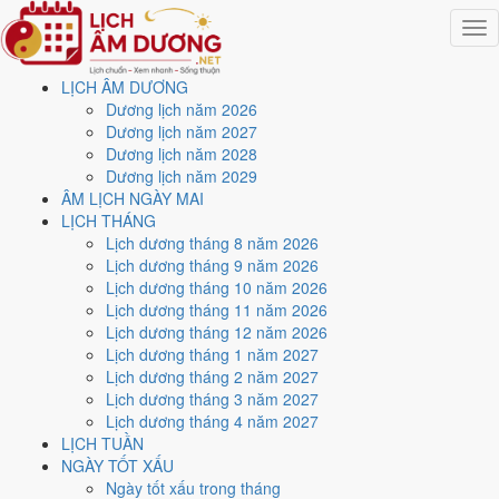
Togg
navig
LỊCH ÂM DƯƠNG
Trang chủ
Dương lịch năm 2026
Lịch năm 2026
Dương lịch năm 2027
Tháng 11/2026
Dương lịch năm 2028
Ngày 13/11/2026 (Tân Mão)
Dương lịch năm 2029
ÂM LỊCH NGÀY MAI
Xem ngày
13/11/2026
LỊCH THÁNG
Lịch dương tháng 8 năm 2026
dương lịch - Ngày 5/10 âm
Lịch dương tháng 9 năm 2026
Lịch dương tháng 10 năm 2026
lịch (Tân Mão) tốt hay xấu?
Lịch dương tháng 11 năm 2026
Lịch dương tháng 12 năm 2026
Lịch dương tháng 1 năm 2027
Ngày 13/11/2026 dương lịch (Thứ Sáu) là ngày 5/10/2026 âm lịch
,
Lịch dương tháng 2 năm 2027
tức ngày
Tân Mão
- Can khắc Chi, Trực Định, Sao Cang, nạp âm Tùng
Lịch dương tháng 3 năm 2027
Bách Mộc. Tổng hòa, đây là
Ngày Hung
với điểm trung bình
4.4/10
Lịch dương tháng 4 năm 2027
cho các việc quan trọng. Giờ Hoàng Đạo trong ngày:
Tý, Dần, Mão,
LỊCH TUẦN
Ngọ, Mùi, Dậu
.
NGÀY TỐT XẤU
Ngày Dương
Ngày tốt xấu trong tháng