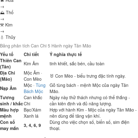
🔥 Hỏa
→
⛰ Thổ
→
⚒ Kim
→
💧 Thủy
Bảng phân tích Can Chi 5 Hành ngày Tân Mão
Yếu tố
Chi tiết
Ý nghĩa thực tế
Thiên Can
Kim
Âm
tinh khiết, sắc bén, cầu toàn
(Tân)
Địa Chi
Mộc
Âm ·
🐰 Con Mèo - biểu trưng đặc tính ngày.
(Mão)
Con Mèo
Mộc
·
Tùng
Gỗ tùng bách - mệnh Mộc của ngày Tân
Nạp Âm
Bách Mộc
Mão.
Tương
Can khắc
Ngày này thử thách nhưng có thể thắng -
sinh / khắc
Chi
cần kiên định và đủ năng lượng.
Màu hợp
Bạc/Xám
Hợp với hành Kim - Mộc của ngày Tân Mão -
mệnh
Xanh lá
nên dùng để tăng vận khí.
Con số
Dùng cho việc chọn số, biển số, sim điện
3, 4, 6, 9
may mắn
thoại.