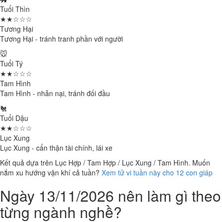
Tuổi Thìn
★★☆☆☆
Tương Hại
Tương Hại - tránh tranh phần với người
🐭
Tuổi Tý
★★☆☆☆
Tam Hình
Tam Hình - nhẫn nại, tránh đối đầu
🐔
Tuổi Dậu
★★☆☆☆
Lục Xung
Lục Xung - cẩn thận tài chính, lái xe
Kết quả dựa trên Lục Hợp / Tam Hợp / Lục Xung / Tam Hình. Muốn
nắm xu hướng vận khí cả tuần?
Xem tử vi tuần này cho 12 con giáp
Ngày 13/11/2026 nên làm gì theo
từng ngành nghề?