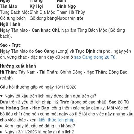
Ngày
Tháng
Năm
Tân Mão
Kỷ Hợi
Bính Ngọ
Tùng Bách Mộc
Bình Địa Mộc
Thiên Hà Thủy
Gỗ tùng bách
Gỗ đồng bằng
Nước trên trời
Ngũ Hành
Ngày Tân Mão -
Can khắc Chi
. Nạp âm Tùng Bách Mộc (Gỗ tùng
bách).
Sao - Trực
Ngày Tân Mão do
Sao Cang
(Long) và
Trực Định
chi phối, ngày yên
ổn, vững chắc - đặc tính đầy đủ xem ở
sao Cang trong 28 Tú
.
Hướng xuất hành
Hỉ Thần:
Tây Nam -
Tài Thần:
Chính Đông -
Hạc Thần:
Đông Bắc
(tránh)
Câu hỏi thường gặp về ngày 13/11/2026
Ngày tốt xấu trên lịch này được tính dựa trên gì?
Dựa trên 3 yếu tố lịch pháp:
12 Trực
(trọng số cao nhất),
Sao 28 Tú
và
Hoàng Đạo - Hắc Đạo
, cộng thêm các ngày cấm kỵ. Mỗi việc có
bộ tiêu chí riêng nên cùng một ngày có thể tốt cho việc này nhưng xấu
cho việc khác - xem
kiến thức lịch pháp
.
Xem ngày tốt xấu có đáng tin không?
Ngày 13/11/2026 là ngày gì âm lịch?