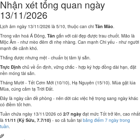
Nhận xét tổng quan ngày
13/11/2026
Lịch âm ngày 13/11/2026 là 5/10, thuộc can chi
Tân Mão
.
Trong văn hoá Á Đông,
Tân
gắn với cái đẹp được trau chuốt. Mão là
Mộc Âm - như mèo đêm đi nhẹ nhàng. Can mạnh Chi yếu - như người
mạnh đè cảnh khó.
Thắng được nhưng mệt - chuẩn bị tâm lý sẵn.
Trực Định
chủ về ổn định, vững chắc - hợp ký hợp đồng dài hạn, đặt
nền móng tài sản.
Tháng Mười - Tết Cơm Mới (10/10), Hạ Nguyên (15/10). Mùa gặt lúa
Mùa, cúng cảm tạ Trời Đất.
Đây là ngày cần đề phòng - nên dời các việc hệ trọng sang ngày khác
có điềm tốt hơn.
Tuần chứa ngày 13/11/2026 có
2/7 ngày
đạt mức Tốt trở lên, cao nhất
là
11/11 (Kỷ Sửu, 7.7/10)
- so cả tuần tại
bảng điểm 7 ngày trong
tuần
.
🌾