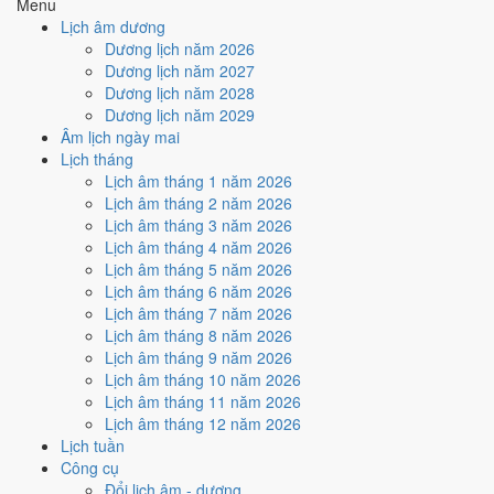
Menu
hợp
Trực Định
, nhưng Sao Cang và Ngày Hắc Đạo kéo giảm
Lịch âm dương
điểm.
Dương lịch năm 2026
Cách tính ngày tốt
Dương lịch năm 2027
🏗️
Động thổ - khởi công
Dương lịch năm 2028
4
/10
Trung bình
Dương lịch năm 2029
Động thổ - khởi công hôm nay ở
mức trung bình (4/10)
do
Sao
Âm lịch ngày mai
Cang và Ngày Hắc Đạo
gây bất lợi.
Lịch tháng
Lịch âm tháng 1 năm 2026
Cách tính ngày tốt
Lịch âm tháng 2 năm 2026
🏡
Nhập trạch - vào nhà mới
Lịch âm tháng 3 năm 2026
5
/10
Trung bình
Lịch âm tháng 4 năm 2026
Nhập trạch - vào nhà mới hôm nay ở
mức trung bình (5/10)
Lịch âm tháng 5 năm 2026
nhờ hợp
Trực Định
, nhưng Sao Cang và Ngày Hắc Đạo kéo
Lịch âm tháng 6 năm 2026
giảm điểm.
Lịch âm tháng 7 năm 2026
Cách tính ngày tốt
Lịch âm tháng 8 năm 2026
🚗
Mua xe - tậu xe
Lịch âm tháng 9 năm 2026
4
/10
Trung bình
Lịch âm tháng 10 năm 2026
Mua xe - tậu xe hôm nay ở
mức trung bình (4/10)
do
Ngày
Lịch âm tháng 11 năm 2026
Hắc Đạo
gây bất lợi.
Lịch âm tháng 12 năm 2026
Lịch tuần
Cách tính ngày tốt
Công cụ
✈️
Xuất hành - đi xa
Đổi lịch âm - dương
4
/10
Trung bình