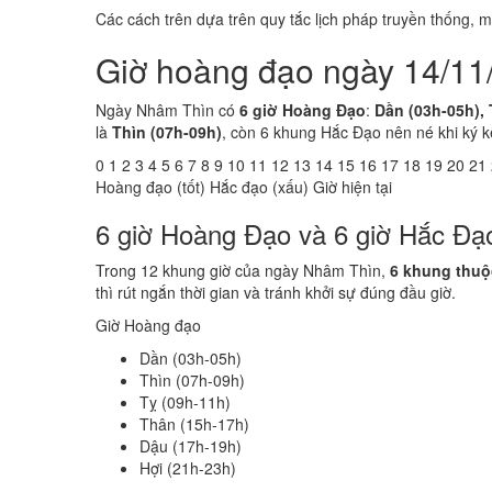
Các cách trên dựa trên quy tắc lịch pháp truyền thống,
Giờ hoàng đạo ngày 14/11
Ngày Nhâm Thìn có
6 giờ Hoàng Đạo
:
Dần (03h-05h), 
là
Thìn (07h-09h)
, còn 6 khung Hắc Đạo nên né khi ký k
0
1
2
3
4
5
6
7
8
9
10
11
12
13
14
15
16
17
18
19
20
21
Hoàng đạo (tốt)
Hắc đạo (xấu)
Giờ hiện tại
6 giờ Hoàng Đạo và 6 giờ Hắc Đ
Trong 12 khung giờ của ngày Nhâm Thìn,
6 khung thu
thì rút ngắn thời gian và tránh khởi sự đúng đầu giờ.
Giờ Hoàng đạo
Dần (03h-05h)
Thìn (07h-09h)
Tỵ (09h-11h)
Thân (15h-17h)
Dậu (17h-19h)
Hợi (21h-23h)