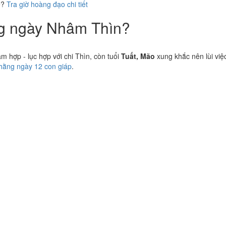
ể?
Tra giờ hoàng đạo chi tiết
ng ngày Nhâm Thìn?
hợp - lục hợp với chi Thìn, còn tuổi
Tuất, Mão
xung khắc nên lùi việ
 hằng ngày 12 con giáp
.