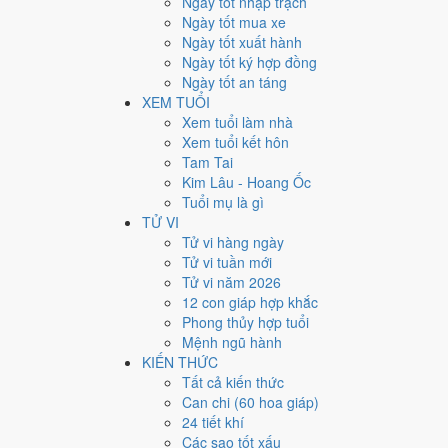
Ngày tốt nhập trạch
6
Ngày tốt mua xe
Ngày tốt xuất hành
Giờ
Ngày tốt ký hợp đồng
Canh Tý
Ngày tốt an táng
Ngày 6
XEM TUỔI
Nhâm Thìn
Xem tuổi làm nhà
Tháng 10
Xem tuổi kết hôn
Kỷ Hợi
Tam Tai
Năm 2026
Kim Lâu - Hoang Ốc
Bính Ngọ
Tuổi mụ là gì
TỬ VI
Ngày Nhâm Thìn có Trực
Chấp
(ngày nắm giữ, bắt giữ)
Tử vi hàng ngày
thường ngày.
Tử vi tuần mới
Tuổi
Thân, Tý, Dậu
hợp ngày; tuổi
Tuất
nên thận trọng (
Tử vi năm 2026
12 con giáp hợp khắc
Ngày 14/11/2026 tốt hay xấ
Phong thủy hợp tuổi
Mệnh ngũ hành
Ngày 14/11/2026 đạt
5.9/10
trung bình cho 7 việc chính:
KIẾN THỨC
Mệnh hoàng đạo nên điểm từng việc chênh nhau như bả
Tất cả kiến thức
Can chi (60 hoa giáp)
💍
Cưới hỏi - đính hôn
24 tiết khí
5
/10
Trung bình
Các sao tốt xấu