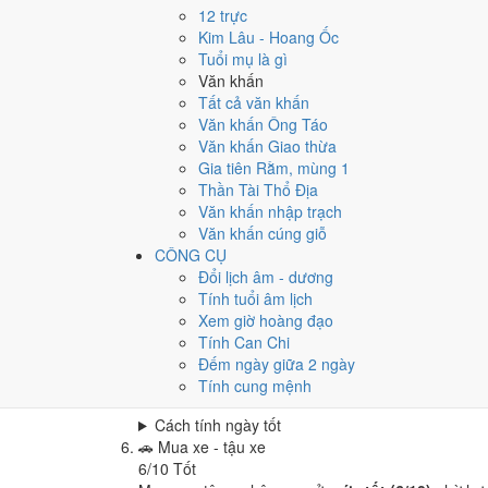
Cưới hỏi - đính hôn hôm nay ở
mức trung bình (5
12 trực
Cách tính ngày tốt
Kim Lâu - Hoang Ốc
🏪
Khai trương - mở cửa hàng
Tuổi mụ là gì
6
/10
Tốt
Văn khấn
Khai trương - mở cửa hàng hôm nay ở
mức tốt (6/
Tất cả văn khấn
Văn khấn Ông Táo
Cách tính ngày tốt
Văn khấn Giao thừa
🤝
Ký hợp đồng - giao ước
Gia tiên Rằm, mùng 1
6
/10
Tốt
Thần Tài Thổ Địa
Ký hợp đồng - giao ước hôm nay ở
mức tốt (6/10)
Văn khấn nhập trạch
Cách tính ngày tốt
Văn khấn cúng giỗ
🏗️
Động thổ - khởi công
CÔNG CỤ
6
/10
Tốt
Đổi lịch âm - dương
Động thổ - khởi công hôm nay ở
mức tốt (6/10)
nh
Tính tuổi âm lịch
Xem giờ hoàng đạo
Cách tính ngày tốt
Tính Can Chi
🏡
Nhập trạch - vào nhà mới
Đếm ngày giữa 2 ngày
6
/10
Tốt
Tính cung mệnh
Nhập trạch - vào nhà mới hôm nay ở
mức tốt (6/1
Cách tính ngày tốt
🚗
Mua xe - tậu xe
6
/10
Tốt