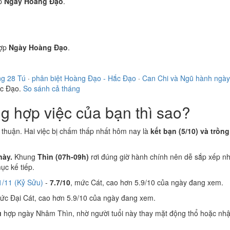
p
Ngày Hoàng Đạo
.
ợp
Ngày Hoàng Đạo
.
ng 28 Tú
·
phân biệt Hoàng Đạo - Hắc Đạo
·
Can Chi và Ngũ hành ngày
ắc Đạo.
So sánh cả tháng
 hợp việc của bạn thì sao?
 thuận. Hai việc bị chấm thấp nhất hôm nay là
kết bạn (5/10) và trồng
này.
Khung
Thìn (07h-09h)
rơi đúng giờ hành chính nên dễ sắp xếp n
c kế tiếp.
1/11 (Kỷ Sửu)
-
7.7/10
, mức Cát, cao hơn 5.9/10 của ngày đang xem.
mức Đại Cát, cao hơn 5.9/10 của ngày đang xem.
u
hợp ngày Nhâm Thìn, nhờ người tuổi này thay mặt động thổ hoặc nhậ