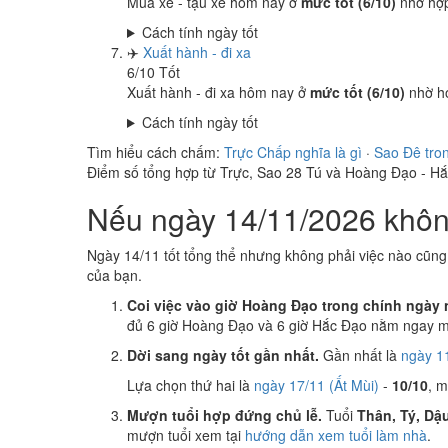
Mua xe - tậu xe hôm nay ở
mức tốt (6/10)
nhờ hợ
Cách tính ngày tốt
✈️
Xuất hành - đi xa
6
/10
Tốt
Xuất hành - đi xa hôm nay ở
mức tốt (6/10)
nhờ h
Cách tính ngày tốt
Tìm hiểu cách chấm:
Trực Chấp nghĩa là gì
·
Sao Đê tro
Điểm số tổng hợp từ Trực, Sao 28 Tú và Hoàng Đạo - H
Nếu ngày 14/11/2026 không
Ngày 14/11 tốt tổng thể nhưng không phải việc nào cũng
của bạn.
Coi việc vào giờ Hoàng Đạo trong chính ngày 
đủ 6 giờ Hoàng Đạo và 6 giờ Hắc Đạo nằm ngay mụ
Dời sang ngày tốt gần nhất.
Gần nhất là
ngày 1
Lựa chọn thứ hai là
ngày 17/11 (Ất Mùi)
-
10/10
, 
Mượn tuổi hợp đứng chủ lễ.
Tuổi
Thân, Tý, Dậ
mượn tuổi xem tại
hướng dẫn xem tuổi làm nhà
.