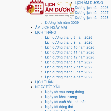
LỊCH ÂM DƯƠNG
Dương lịch năm 2026
Dương lịch năm 2027
Dương lịch năm 2028
Dương lịch năm 2029
Trang chủ
ÂM LỊCH NGÀY MAI
Lịch năm 2026
LỊCH THÁNG
Tháng 11/2026
Lịch dương tháng 8 năm 2026
Ngày 14/11/2026 (Nhâm Thìn)
Lịch dương tháng 9 năm 2026
Xem ngày
14/11/2026
Lịch dương tháng 10 năm 2026
Lịch dương tháng 11 năm 2026
hay xấu?
Lịch dương tháng 12 năm 2026
Lịch dương tháng 1 năm 2027
Lịch dương tháng 2 năm 2027
Ngày 14/11/2026 dương lịch (Thứ Bảy) là ngày 6/10/2
Lịch dương tháng 3 năm 2027
Hòa
với điểm trung bình
5.9/10
cho các việc quan trọng.
Lịch dương tháng 4 năm 2027
LỊCH TUẦN
Ngày Dương
NGÀY TỐT XẤU
Thứ Bảy
Ngày tốt xấu trong tháng
Ngày Âm
Ngày tốt khai trương
Tháng 11 năm 2026
Ngày tốt cưới hỏi - kết hôn
14
Ngày tốt động thổ
Tháng 10 âm năm 2026