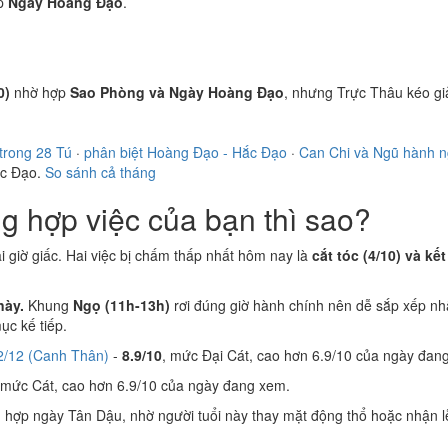
p
Ngày Hoàng Đạo
.
0)
nhờ hợp
Sao Phòng và Ngày Hoàng Đạo
, nhưng Trực Thâu kéo g
trong 28 Tú
·
phân biệt Hoàng Đạo - Hắc Đạo
·
Can Chi và Ngũ hành 
ắc Đạo.
So sánh cả tháng
 hợp việc của bạn thì sao?
ại giờ giấc. Hai việc bị chấm thấp nhất hôm nay là
cắt tóc (4/10) và kết
này.
Khung
Ngọ (11h-13h)
rơi đúng giờ hành chính nên dễ sắp xếp nh
c kế tiếp.
2/12 (Canh Thân)
-
8.9/10
, mức Đại Cát, cao hơn 6.9/10 của ngày đan
 mức Cát, cao hơn 6.9/10 của ngày đang xem.
n
hợp ngày Tân Dậu, nhờ người tuổi này thay mặt động thổ hoặc nhận l