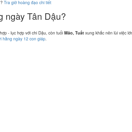
ể?
Tra giờ hoàng đạo chi tiết
ng ngày Tân Dậu?
p - lục hợp với chi Dậu, còn tuổi
Mão, Tuất
xung khắc nên lùi việc lớ
vi hằng ngày 12 con giáp
.