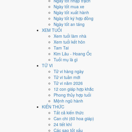
Ngày tốt nhập trạch
5
Ngày tốt mua xe
Ngày tốt xuất hành
Giờ
Ngày tốt ký hợp đồng
Mậu Tý
Ngày tốt an táng
Ngày 5
XEM TUỔI
Tân Dậu
Xem tuổi làm nhà
Tháng 11
Xem tuổi kết hôn
Canh Tý
Tam Tai
Năm 2026
Kim Lâu - Hoang Ốc
Bính Ngọ
Tuổi mụ là gì
TỬ VI
Ngày Tân Dậu có Trực
Thâu
(ngày thu hoạch, tích trữ) 
Tử vi hàng ngày
trọng.
Tử vi tuần mới
Tuổi
Sửu, Tỵ, Thìn
hợp ngày; tuổi
Mão
nên thận trọng (
Tử vi năm 2026
12 con giáp hợp khắc
Ngày 13/12/2026 tốt hay xấ
Phong thủy hợp tuổi
Mệnh ngũ hành
Ngày 13/12/2026 đạt
6.9/10
trung bình cho 7 việc chính:
KIẾN THỨC
Sao Minh Đường hoàng đạo nên điểm từng việc chênh n
Tất cả kiến thức
Can chi (60 hoa giáp)
💍
Cưới hỏi - đính hôn
24 tiết khí
8
/10
Rất tốt
Các sao tốt xấu