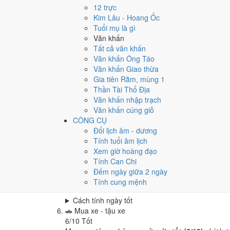
Cưới hỏi - đính hôn hôm nay ở
mức rất tốt (8/10)
12 trực
Cách tính ngày tốt
Kim Lâu - Hoang Ốc
🏪
Khai trương - mở cửa hàng
Tuổi mụ là gì
6
/10
Tốt
Văn khấn
Khai trương - mở cửa hàng hôm nay ở
mức tốt (6/
Tất cả văn khấn
Văn khấn Ông Táo
Cách tính ngày tốt
Văn khấn Giao thừa
🤝
Ký hợp đồng - giao ước
Gia tiên Rằm, mùng 1
9
/10
Rất tốt
Thần Tài Thổ Địa
Ký hợp đồng - giao ước hôm nay ở
mức rất tốt (9/
Văn khấn nhập trạch
Cách tính ngày tốt
Văn khấn cúng giỗ
🏗️
Động thổ - khởi công
CÔNG CỤ
6
/10
Tốt
Đổi lịch âm - dương
Động thổ - khởi công hôm nay ở
mức tốt (6/10)
nh
Tính tuổi âm lịch
Xem giờ hoàng đạo
Cách tính ngày tốt
Tính Can Chi
🏡
Nhập trạch - vào nhà mới
Đếm ngày giữa 2 ngày
8
/10
Rất tốt
Tính cung mệnh
Nhập trạch - vào nhà mới hôm nay ở
mức rất tốt (
Cách tính ngày tốt
🚗
Mua xe - tậu xe
6
/10
Tốt