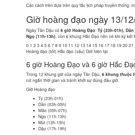
Các cách trên dựa trên quy tắc lịch pháp truyền thống,
Giờ hoàng đạo ngày 13/12
Ngày Tân Dậu có
6 giờ Hoàng Đạo
:
Tý (23h-01h), Dần
Ngọ (11h-13h)
, còn 6 khung Hắc Đạo nên né khi ký kết 
0
1
2
3
4
5
6
7
8
9
10
11
12
13
14
15
16
17
18
19
20
21
Hoàng đạo (tốt)
Hắc đạo (xấu)
Giờ hiện tại
6 giờ Hoàng Đạo và 6 giờ Hắc Đạ
Trong 12 khung giờ của ngày Tân Dậu,
6 khung thuộc 
rút ngắn thời gian và tránh khởi sự đúng đầu giờ.
Giờ Hoàng đạo
Tý (23h-01h)
Dần (03h-05h)
Mão (05h-07h)
Ngọ (11h-13h)
Mùi (13h-15h)
Dậu (17h-19h)