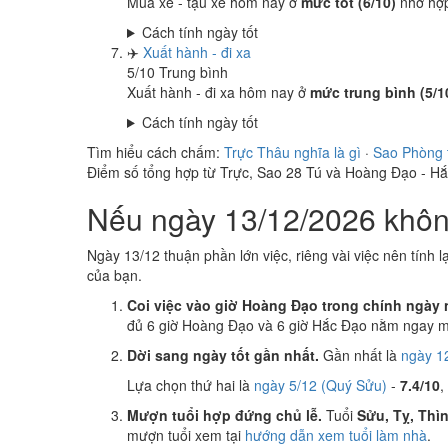
Mua xe - tậu xe hôm nay ở
mức tốt (6/10)
nhờ hợ
Cách tính ngày tốt
✈️
Xuất hành - đi xa
5
/10
Trung bình
Xuất hành - đi xa hôm nay ở
mức trung bình (5/1
Cách tính ngày tốt
Tìm hiểu cách chấm:
Trực Thâu nghĩa là gì
·
Sao Phòng 
Điểm số tổng hợp từ Trực, Sao 28 Tú và Hoàng Đạo - H
Nếu ngày 13/12/2026 không
Ngày 13/12 thuận phần lớn việc, riêng vài việc nên tính l
của bạn.
Coi việc vào giờ Hoàng Đạo trong chính ngày 
đủ 6 giờ Hoàng Đạo và 6 giờ Hắc Đạo nằm ngay mụ
Dời sang ngày tốt gần nhất.
Gần nhất là
ngày 1
Lựa chọn thứ hai là
ngày 5/12 (Quý Sửu)
-
7.4/10
,
Mượn tuổi hợp đứng chủ lễ.
Tuổi
Sửu, Tỵ, Thì
mượn tuổi xem tại
hướng dẫn xem tuổi làm nhà
.