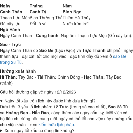
Ngày
Tháng
Năm
Canh Thân
Canh Tý
Bính Ngọ
Thạch Lựu Mộc
Bích Thượng Thổ
Thiên Hà Thủy
Gỗ cây lựu
Đất tò vò
Nước trên trời
Ngũ Hành
Ngày Canh Thân -
Cùng hành
. Nạp âm Thạch Lựu Mộc (Gỗ cây lựu).
Sao - Trực
Ngày Canh Thân do
Sao Đê
(Lạc (Vạc)) và
Trực Thành
chi phối, ngày
thành tựu - đại cát, tốt cho mọi việc - đặc tính đầy đủ xem ở
sao Đê
trong 28 Tú
.
Hướng xuất hành
Hỉ Thần:
Tây Bắc -
Tài Thần:
Chính Đông -
Hạc Thần:
Tây Bắc
(tránh)
Câu hỏi thường gặp về ngày 12/12/2026
Ngày tốt xấu trên lịch này được tính dựa trên gì?
Dựa trên 3 yếu tố lịch pháp:
12 Trực
(trọng số cao nhất),
Sao 28 Tú
và
Hoàng Đạo - Hắc Đạo
, cộng thêm các ngày cấm kỵ. Mỗi việc có
bộ tiêu chí riêng nên cùng một ngày có thể tốt cho việc này nhưng xấu
cho việc khác - xem
kiến thức lịch pháp
.
Xem ngày tốt xấu có đáng tin không?