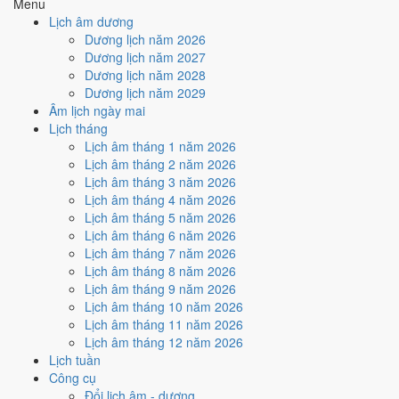
🤝
Ký hợp đồng - giao ước
Menu
9
/10
Rất tốt
Lịch âm dương
Ký hợp đồng - giao ước hôm nay ở
mức rất tốt (9/10)
nhờ hợp
Dương lịch năm 2026
Trực Thành và Ngày Hoàng Đạo
.
Dương lịch năm 2027
Dương lịch năm 2028
Cách tính ngày tốt
Dương lịch năm 2029
🏗️
Động thổ - khởi công
Âm lịch ngày mai
9
/10
Rất tốt
Lịch tháng
Động thổ - khởi công hôm nay ở
mức rất tốt (9/10)
nhờ hợp
Lịch âm tháng 1 năm 2026
Trực Thành và Ngày Hoàng Đạo
.
Lịch âm tháng 2 năm 2026
Cách tính ngày tốt
Lịch âm tháng 3 năm 2026
🏡
Nhập trạch - vào nhà mới
Lịch âm tháng 4 năm 2026
9
/10
Rất tốt
Lịch âm tháng 5 năm 2026
Nhập trạch - vào nhà mới hôm nay ở
mức rất tốt (9/10)
nhờ
Lịch âm tháng 6 năm 2026
hợp
Trực Thành và Ngày Hoàng Đạo
.
Lịch âm tháng 7 năm 2026
Lịch âm tháng 8 năm 2026
Cách tính ngày tốt
Lịch âm tháng 9 năm 2026
🚗
Mua xe - tậu xe
Lịch âm tháng 10 năm 2026
9
/10
Rất tốt
Lịch âm tháng 11 năm 2026
Mua xe - tậu xe hôm nay ở
mức rất tốt (9/10)
nhờ hợp
Trực
Lịch âm tháng 12 năm 2026
Thành và Ngày Hoàng Đạo
.
Lịch tuần
Cách tính ngày tốt
Công cụ
✈️
Xuất hành - đi xa
Đổi lịch âm - dương