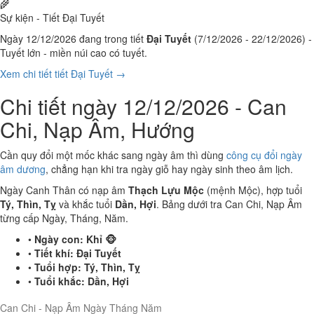
🌾
Sự kiện - Tiết Đại Tuyết
Ngày 12/12/2026 đang trong tiết
Đại Tuyết
(7/12/2026 - 22/12/2026) -
Tuyết lớn - miền núi cao có tuyết.
Xem chi tiết tiết Đại Tuyết →
Chi tiết ngày 12/12/2026 - Can
Chi, Nạp Âm, Hướng
Cần quy đổi một mốc khác sang ngày âm thì dùng
công cụ đổi ngày
âm dương
, chẳng hạn khi tra ngày giỗ hay ngày sinh theo âm lịch.
Ngày Canh Thân có nạp âm
Thạch Lựu Mộc
(mệnh Mộc), hợp tuổi
Tý, Thìn, Tỵ
và khắc tuổi
Dần, Hợi
. Bảng dưới tra Can Chi, Nạp Âm
từng cấp Ngày, Tháng, Năm.
•
Ngày con:
Khỉ 🐵
•
Tiết khí:
Đại Tuyết
•
Tuổi hợp:
Tý, Thìn, Tỵ
•
Tuổi khắc:
Dần, Hợi
Can Chi - Nạp Âm Ngày Tháng Năm