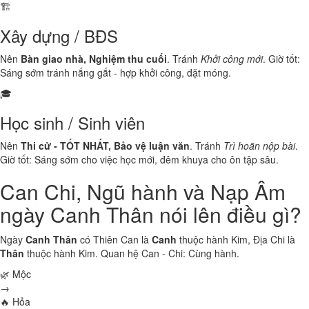
🏗️
Xây dựng / BĐS
Nên
Bàn giao nhà, Nghiệm thu cuối
. Tránh
Khởi công mới
. Giờ tốt:
Sáng sớm tránh nắng gắt - hợp khởi công, đặt móng.
🎓
Học sinh / Sinh viên
Nên
Thi cử - TỐT NHẤT, Bảo vệ luận văn
. Tránh
Trì hoãn nộp bài
.
Giờ tốt: Sáng sớm cho việc học mới, đêm khuya cho ôn tập sâu.
Can Chi, Ngũ hành và Nạp Âm
ngày Canh Thân nói lên điều gì?
Ngày
Canh Thân
có Thiên Can là
Canh
thuộc hành
Kim
, Địa Chi là
Thân
thuộc hành
Kim
. Quan hệ Can - Chi:
Cùng hành
.
🌿 Mộc
→
🔥 Hỏa