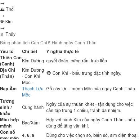
→
⛰ Thổ
→
⚒ Kim
→
💧 Thủy
Bảng phân tích Can Chi 5 Hành ngày Canh Thân
Yếu tố
Chi tiết
Ý nghĩa thực tế
Thiên Can
Kim
Dương
quyết đoán, cứng rắn, trực tiếp
(Canh)
Địa Chi
Kim
Dương
🐵 Con Khỉ - biểu trưng đặc tính ngày.
(Thân)
· Con Khỉ
Mộc
·
Nạp Âm
Thạch Lựu
Gỗ cây lựu - mệnh Mộc của ngày Canh Thân.
Mộc
Tương
Ngày của sự thuần khiết - tận dụng cho việc
sinh /
Cùng hành
cần tập trung 1 chiều, tránh đa nhiệm.
khắc
Màu hợp
Hợp với hành Kim của ngày Canh Thân - nên
Bạc/Xám
mệnh
dùng để tăng vận khí.
Con số
4, 6, 9
Dùng cho việc chọn số, biển số, sim điện thoại.
may mắn