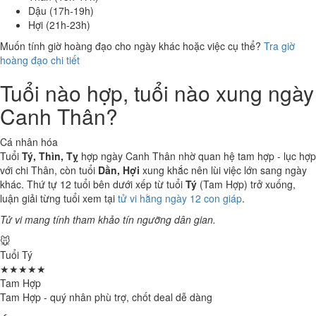
Dậu (17h-19h)
Hợi (21h-23h)
Muốn tính giờ hoàng đạo cho ngày khác hoặc việc cụ thể?
Tra giờ
hoàng đạo chi tiết
Tuổi nào hợp, tuổi nào xung ngày
Canh Thân?
Cá nhân hóa
Tuổi
Tý, Thìn, Tỵ
hợp ngày Canh Thân nhờ quan hệ tam hợp - lục hợp
với chi Thân, còn tuổi
Dần, Hợi
xung khắc nên lùi việc lớn sang ngày
khác. Thứ tự 12 tuổi bên dưới xếp từ tuổi
Tý
(Tam Hợp) trở xuống,
luận giải từng tuổi xem tại
tử vi hằng ngày 12 con giáp
.
Tử vi mang tính tham khảo tín ngưỡng dân gian.
🐭
Tuổi Tý
★★★★★
Tam Hợp
Tam Hợp - quý nhân phù trợ, chốt deal dễ dàng