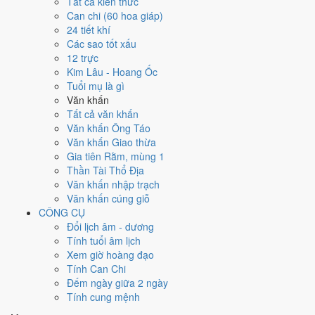
Tất cả kiến thức
Tuổi
Tý, Thìn, Tỵ
hợp ngày; tuổi
Dần
nên thận trọng (Lục Xung).
Can chi (60 hoa giáp)
Ngày 12/12/2026 tốt hay xấu cho
24 tiết khí
Các sao tốt xấu
việc gì?
12 trực
Kim Lâu - Hoang Ốc
Ngày 12/12/2026 đạt
8.9/10
trung bình cho 7 việc chính: cao nhất là
Tuổi mụ là gì
Đính hôn - dạm ngõ (9/10)
, thấp nhất là
Cắt tóc - tỉa móng (4/10)
.
Văn khấn
Trực Thành (ngày thành tựu - đại cát, tốt cho mọi việc) và gặp Sao
Tất cả văn khấn
Thanh Long hoàng đạo nên điểm từng việc chênh nhau như bảng
Văn khấn Ông Táo
dưới.
Văn khấn Giao thừa
Gia tiên Rằm, mùng 1
💍
Cưới hỏi - đính hôn
Thần Tài Thổ Địa
8
/10
Rất tốt
Văn khấn nhập trạch
Cưới hỏi - đính hôn hôm nay ở
mức rất tốt (8/10)
nhờ hợp
Trực
Văn khấn cúng giỗ
Thành và Ngày Hoàng Đạo
, nhưng Sao Đê kéo giảm điểm.
CÔNG CỤ
Cách tính ngày tốt
Đổi lịch âm - dương
🏪
Khai trương - mở cửa hàng
Tính tuổi âm lịch
9
/10
Rất tốt
Xem giờ hoàng đạo
Khai trương - mở cửa hàng hôm nay ở
mức rất tốt (9/10)
nhờ
Tính Can Chi
hợp
Trực Thành và Ngày Hoàng Đạo
.
Đếm ngày giữa 2 ngày
Tính cung mệnh
Cách tính ngày tốt