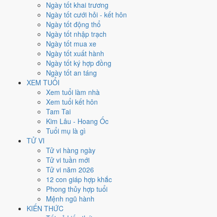
Ngày tốt khai trương
Ngày Dương
Ngày tốt cưới hỏi - kết hôn
Thứ Bảy
Ngày tốt động thổ
Ngày Âm
Ngày tốt nhập trạch
Tháng 12 năm 2026
Ngày tốt mua xe
12
Ngày tốt xuất hành
Tháng 11 âm năm 2026
Ngày tốt ký hợp đồng
4
Ngày tốt an táng
Tiết Đại Tuyết
XEM TUỔI
Giờ
Xem tuổi làm nhà
Bính Tý
Xem tuổi kết hôn
Ngày 4
Tam Tai
Canh Thân
Kim Lâu - Hoang Ốc
Tháng 11
Tuổi mụ là gì
Canh Tý
TỬ VI
Năm 2026
Tử vi hàng ngày
Bính Ngọ
Tử vi tuần mới
Tử vi năm 2026
Ngày Canh Thân có Trực
Thành
(ngày thành tựu - đại cát, tốt cho mọi
12 con giáp hợp khắc
việc) và gặp Sao
Thanh Long hoàng đạo
. Điểm trung bình 7 việc
Phong thủy hợp tuổi
chính
8.9/10
nên đây là
Ngày Đại Cát
, rất hợp cho cưới hỏi, khai
Mệnh ngũ hành
trương, ký kết.
KIẾN THỨC