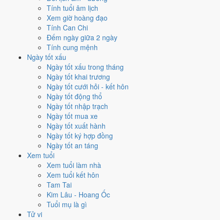
9
/10
Rất tốt
Tính tuổi âm lịch
Xuất hành - đi xa hôm nay ở
mức rất tốt (9/10)
nhờ hợp
Trực
Xem giờ hoàng đạo
Thành và Ngày Hoàng Đạo
.
Tính Can Chi
Đếm ngày giữa 2 ngày
Cách tính ngày tốt
Tính cung mệnh
Tìm hiểu cách chấm:
Trực Thành nghĩa là gì
·
Sao Đê trong 28 Tú
·
Ngày tốt xấu
phân biệt Hoàng Đạo - Hắc Đạo
·
Can Chi và Ngũ hành ngày
Ngày tốt xấu trong tháng
Điểm số tổng hợp từ Trực, Sao 28 Tú và Hoàng Đạo - Hắc Đạo.
So
Ngày tốt khai trương
sánh cả tháng
Ngày tốt cưới hỏi - kết hôn
Ngày tốt động thổ
Nếu ngày 12/12/2026 không hợp
Ngày tốt nhập trạch
Ngày tốt mua xe
việc của bạn thì sao?
Ngày tốt xuất hành
Ngày tốt ký hợp đồng
Ngay trong một ngày đẹp như 12/12 vẫn có việc bị chấm thấp. Hai
Ngày tốt an táng
việc bị chấm thấp nhất hôm nay là
cắt tóc (4/10) và chữa bệnh
Xem tuổi
(tham khảo) (4/10)
. Có
2 cách hạ rủi ro
mà vẫn giữ được lịch của
Xem tuổi làm nhà
bạn.
Xem tuổi kết hôn
Tam Tai
Không cần dời ngày vì 30 ngày quanh 12/12/2026 không có ngày nào
Kim Lâu - Hoang Ốc
điểm cao hơn
8.9/10
của hôm nay. Việc
Đính hôn - dạm ngõ
vẫn đạt
Tuổi mụ là gì
9/10
nên có thể đẩy sớm ngay trong ngày.
Tử vi