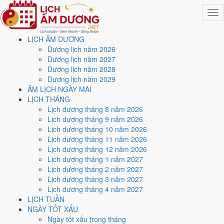
Togg
navig
LỊCH ÂM DƯƠNG
Trang chủ
Dương lịch năm 2026
Lịch năm 2026
Dương lịch năm 2027
Tháng 12/2026
Dương lịch năm 2028
Ngày 12/12/2026 (Canh Thân)
Dương lịch năm 2029
ÂM LỊCH NGÀY MAI
Xem ngày
12/12/2026
LỊCH THÁNG
Lịch dương tháng 8 năm 2026
dương lịch - Ngày 4/11 âm
Lịch dương tháng 9 năm 2026
Lịch dương tháng 10 năm 2026
lịch (Canh Thân) tốt hay
Lịch dương tháng 11 năm 2026
Lịch dương tháng 12 năm 2026
xấu?
Lịch dương tháng 1 năm 2027
Lịch dương tháng 2 năm 2027
Lịch dương tháng 3 năm 2027
Ngày 12/12/2026 dương lịch (Thứ Bảy) là ngày 4/11/2026 âm lịch
,
Lịch dương tháng 4 năm 2027
tức ngày
Canh Thân
- Cùng hành, Trực Thành, Sao Đê, nạp âm
LỊCH TUẦN
Thạch Lựu Mộc. Tổng hòa, đây là
Ngày Đại Cát
với điểm trung bình
NGÀY TỐT XẤU
8.9/10
cho các việc quan trọng. Giờ Hoàng Đạo trong ngày:
Tý, Sửu,
Ngày tốt xấu trong tháng
Thìn, Tỵ, Mùi, Tuất
.