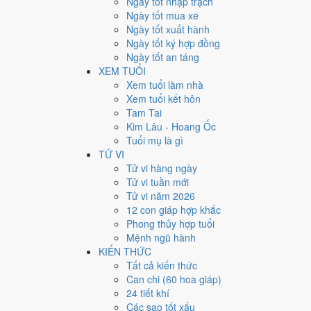
Ngày tốt nhập trạch
3
Ngày tốt mua xe
Ngày tốt xuất hành
Giờ
Ngày tốt ký hợp đồng
Giáp Tý
Ngày tốt an táng
Ngày 3
XEM TUỔI
Giáp Ngọ
Xem tuổi làm nhà
Tháng 10
Xem tuổi kết hôn
Đinh Hợi
Tam Tai
Năm 2015
Kim Lâu - Hoang Ốc
Ất Mùi
Tuổi mụ là gì
TỬ VI
Ngày Giáp Ngọ có Trực
Nguy
(ngày nguy hiểm, đầy biế
Tử vi hàng ngày
công việc thường ngày.
Tử vi tuần mới
Tuổi
Tuất, Dần, Mùi
hợp ngày; tuổi
Tý
nên thận trọng (L
Tử vi năm 2026
12 con giáp hợp khắc
Ngày 14/11/2015 tốt hay xấ
Phong thủy hợp tuổi
Mệnh ngũ hành
Ngày 14/11/2015 đạt
5.1/10
trung bình cho 7 việc chính:
KIẾN THỨC
nhưng gặp Sao Thanh Long hoàng đạo nên điểm từng vi
Tất cả kiến thức
Can chi (60 hoa giáp)
💍
Cưới hỏi - đính hôn
24 tiết khí
6
/10
Tốt
Các sao tốt xấu