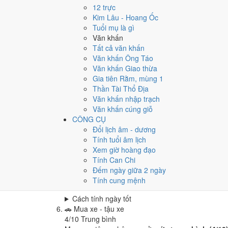
Cưới hỏi - đính hôn hôm nay ở
mức tốt (6/10)
nhờ
12 trực
Cách tính ngày tốt
Kim Lâu - Hoang Ốc
🏪
Khai trương - mở cửa hàng
Tuổi mụ là gì
6
/10
Tốt
Văn khấn
Khai trương - mở cửa hàng hôm nay ở
mức tốt (6/
Tất cả văn khấn
Văn khấn Ông Táo
Cách tính ngày tốt
Văn khấn Giao thừa
🤝
Ký hợp đồng - giao ước
Gia tiên Rằm, mùng 1
4
/10
Trung bình
Thần Tài Thổ Địa
Ký hợp đồng - giao ước hôm nay ở
mức trung bình
Văn khấn nhập trạch
Cách tính ngày tốt
Văn khấn cúng giỗ
🏗️
Động thổ - khởi công
CÔNG CỤ
4
/10
Trung bình
Đổi lịch âm - dương
Động thổ - khởi công hôm nay ở
mức trung bình (
Tính tuổi âm lịch
Xem giờ hoàng đạo
Cách tính ngày tốt
Tính Can Chi
🏡
Nhập trạch - vào nhà mới
Đếm ngày giữa 2 ngày
6
/10
Tốt
Tính cung mệnh
Nhập trạch - vào nhà mới hôm nay ở
mức tốt (6/1
Cách tính ngày tốt
🚗
Mua xe - tậu xe
4
/10
Trung bình