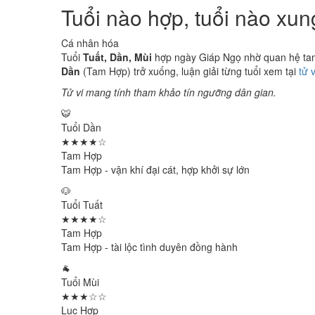
Tuổi nào hợp, tuổi nào xu
Cá nhân hóa
Tuổi
Tuất, Dần, Mùi
hợp ngày Giáp Ngọ nhờ quan hệ tam 
Dần
(Tam Hợp) trở xuống, luận giải từng tuổi xem tại
tử 
Tử vi mang tính tham khảo tín ngưỡng dân gian.
🐯
Tuổi Dần
★★★★☆
Tam Hợp
Tam Hợp - vận khí đại cát, hợp khởi sự lớn
🐶
Tuổi Tuất
★★★★☆
Tam Hợp
Tam Hợp - tài lộc tình duyên đồng hành
🐐
Tuổi Mùi
★★★☆☆
Lục Hợp