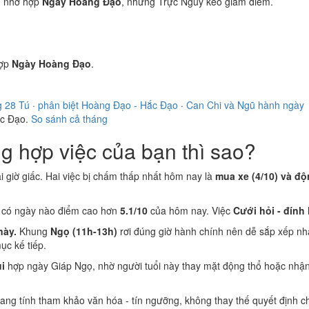
)
nhờ hợp
Ngày Hoàng Đạo
, nhưng Trực Nguy kéo giảm điểm.
ợp
Ngày Hoàng Đạo
.
g 28 Tú
·
phân biệt Hoàng Đạo - Hắc Đạo
·
Can Chi và Ngũ hành ngày
ắc Đạo.
So sánh cả tháng
 hợp việc của bạn thì sao?
ại giờ giấc. Hai việc bị chấm thấp nhất hôm nay là
mua xe (4/10) và độ
g có ngày nào điểm cao hơn
5.1/10
của hôm nay. Việc
Cưới hỏi - đính
này.
Khung
Ngọ (11h-13h)
rơi đúng giờ hành chính nên dễ sắp xếp nh
c kế tiếp.
i
hợp ngày Giáp Ngọ, nhờ người tuổi này thay mặt động thổ hoặc nhận
 mang tính tham khảo văn hóa - tín ngưỡng, không thay thế quyết định