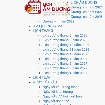
LỊCH ÂM DƯƠNG
Dương lịch năm 2026
Dương lịch năm 2027
Dương lịch năm 2028
Dương lịch năm 2029
Trang chủ
ÂM LỊCH NGÀY MAI
Lịch năm 2015
LỊCH THÁNG
Tháng 11/2015
Lịch dương tháng 8 năm 2026
Ngày 14/11/2015 (Giáp Ngọ)
Lịch dương tháng 9 năm 2026
Xem ngày
14/11/2015
Lịch dương tháng 10 năm 2026
Lịch dương tháng 11 năm 2026
xấu?
Lịch dương tháng 12 năm 2026
Lịch dương tháng 1 năm 2027
Lịch dương tháng 2 năm 2027
Ngày 14/11/2015 dương lịch (Thứ Bảy) là ngày 3/10/2
Lịch dương tháng 3 năm 2027
với điểm trung bình
5.1/10
cho các việc quan trọng. Giờ
Lịch dương tháng 4 năm 2027
LỊCH TUẦN
Ngày Dương
NGÀY TỐT XẤU
Thứ Bảy
Ngày tốt xấu trong tháng
Ngày Âm
Ngày tốt khai trương
Tháng 11 năm 2015
Ngày tốt cưới hỏi - kết hôn
14
Ngày tốt động thổ
Tháng 10 âm năm 2015