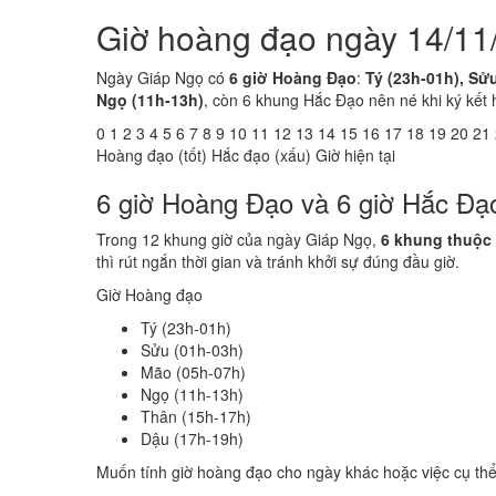
Giờ hoàng đạo ngày 14/11
Ngày Giáp Ngọ có
6 giờ Hoàng Đạo
:
Tý (23h-01h), Sử
Ngọ (11h-13h)
, còn 6 khung Hắc Đạo nên né khi ký kết 
0
1
2
3
4
5
6
7
8
9
10
11
12
13
14
15
16
17
18
19
20
21
Hoàng đạo (tốt)
Hắc đạo (xấu)
Giờ hiện tại
6 giờ Hoàng Đạo và 6 giờ Hắc Đạ
Trong 12 khung giờ của ngày Giáp Ngọ,
6 khung thuộc
thì rút ngắn thời gian và tránh khởi sự đúng đầu giờ.
Giờ Hoàng đạo
Tý (23h-01h)
Sửu (01h-03h)
Mão (05h-07h)
Ngọ (11h-13h)
Thân (15h-17h)
Dậu (17h-19h)
Muốn tính giờ hoàng đạo cho ngày khác hoặc việc cụ th