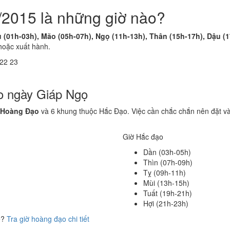
/2015 là những giờ nào?
u (01h-03h), Mão (05h-07h), Ngọ (11h-13h), Thân (15h-17h), Dậu (
hoặc xuất hành.
22
23
o ngày Giáp Ngọ
 Hoàng Đạo
và 6 khung thuộc Hắc Đạo. Việc cần chắc chắn nên đặt v
Giờ Hắc đạo
Dần (03h-05h)
Thìn (07h-09h)
Tỵ (09h-11h)
Mùi (13h-15h)
Tuất (19h-21h)
Hợi (21h-23h)
ể?
Tra giờ hoàng đạo chi tiết