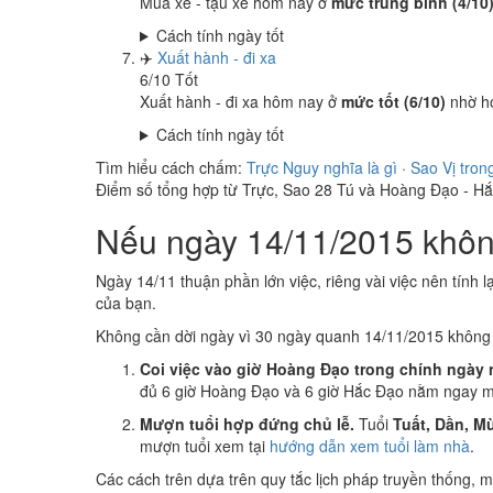
Mua xe - tậu xe hôm nay ở
mức trung bình (4/10
Cách tính ngày tốt
✈️
Xuất hành - đi xa
6
/10
Tốt
Xuất hành - đi xa hôm nay ở
mức tốt (6/10)
nhờ h
Cách tính ngày tốt
Tìm hiểu cách chấm:
Trực Nguy nghĩa là gì
·
Sao Vị tron
Điểm số tổng hợp từ Trực, Sao 28 Tú và Hoàng Đạo - H
Nếu ngày 14/11/2015 không
Ngày 14/11 thuận phần lớn việc, riêng vài việc nên tính l
của bạn.
Không cần dời ngày vì 30 ngày quanh 14/11/2015 khôn
Coi việc vào giờ Hoàng Đạo trong chính ngày 
đủ 6 giờ Hoàng Đạo và 6 giờ Hắc Đạo nằm ngay mụ
Mượn tuổi hợp đứng chủ lễ.
Tuổi
Tuất, Dần, Mù
mượn tuổi xem tại
hướng dẫn xem tuổi làm nhà
.
Các cách trên dựa trên quy tắc lịch pháp truyền thống,