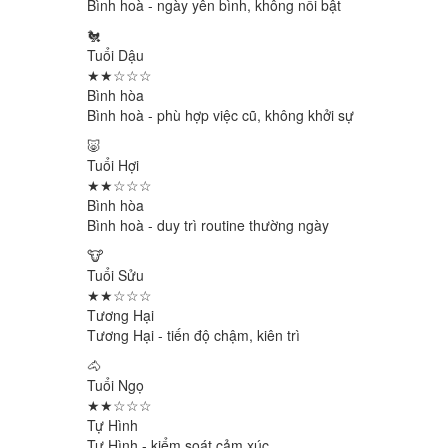
Bình hoà - ngày yên bình, không nổi bật
🐔
Tuổi Dậu
★★☆☆☆
Bình hòa
Bình hoà - phù hợp việc cũ, không khởi sự
🐷
Tuổi Hợi
★★☆☆☆
Bình hòa
Bình hoà - duy trì routine thường ngày
🐮
Tuổi Sửu
★★☆☆☆
Tương Hại
Tương Hại - tiến độ chậm, kiên trì
🐴
Tuổi Ngọ
★★☆☆☆
Tự Hình
Tự Hình - kiểm soát cảm xúc