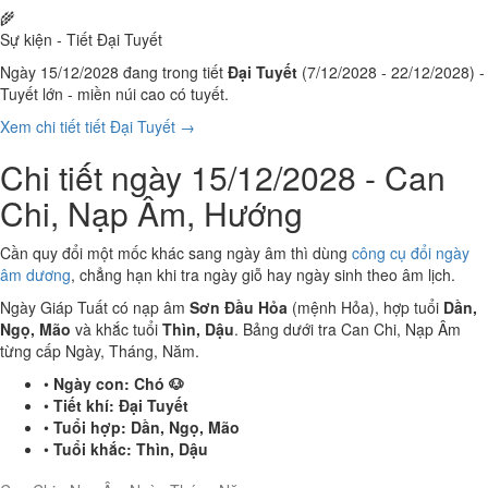
🌾
Sự kiện - Tiết Đại Tuyết
Ngày 15/12/2028 đang trong tiết
Đại Tuyết
(7/12/2028 - 22/12/2028) -
Tuyết lớn - miền núi cao có tuyết.
Xem chi tiết tiết Đại Tuyết →
Chi tiết ngày 15/12/2028 - Can
Chi, Nạp Âm, Hướng
Cần quy đổi một mốc khác sang ngày âm thì dùng
công cụ đổi ngày
âm dương
, chẳng hạn khi tra ngày giỗ hay ngày sinh theo âm lịch.
Ngày Giáp Tuất có nạp âm
Sơn Đầu Hỏa
(mệnh Hỏa), hợp tuổi
Dần,
Ngọ, Mão
và khắc tuổi
Thìn, Dậu
. Bảng dưới tra Can Chi, Nạp Âm
từng cấp Ngày, Tháng, Năm.
•
Ngày con:
Chó 🐶
•
Tiết khí:
Đại Tuyết
•
Tuổi hợp:
Dần, Ngọ, Mão
•
Tuổi khắc:
Thìn, Dậu