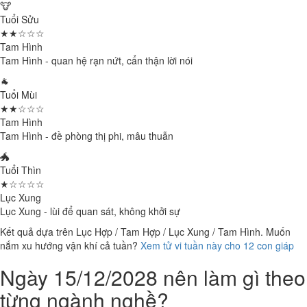
🐮
Tuổi Sửu
★★☆☆☆
Tam Hình
Tam Hình - quan hệ rạn nứt, cẩn thận lời nói
🐐
Tuổi Mùi
★★☆☆☆
Tam Hình
Tam Hình - đề phòng thị phi, mâu thuẫn
🐲
Tuổi Thìn
★☆☆☆☆
Lục Xung
Lục Xung - lùi để quan sát, không khởi sự
Kết quả dựa trên Lục Hợp / Tam Hợp / Lục Xung / Tam Hình. Muốn
nắm xu hướng vận khí cả tuần?
Xem tử vi tuần này cho 12 con giáp
Ngày 15/12/2028 nên làm gì theo
từng ngành nghề?