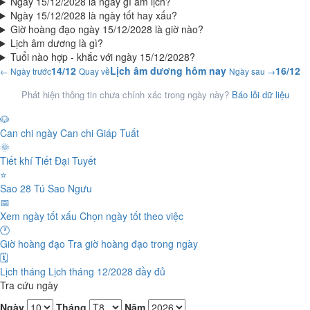
Ngày 15/12/2028 là ngày gì âm lịch?
Ngày 15/12/2028 là ngày tốt hay xấu?
Giờ hoàng đạo ngày 15/12/2028 là giờ nào?
Lịch âm dương là gì?
Tuổi nào hợp - khắc với ngày 15/12/2028?
14/12
Lịch âm dương hôm nay
16/12
← Ngày trước
Quay về
Ngày sau →
Phát hiện thông tin chưa chính xác trong ngày này?
Báo lỗi dữ liệu
🐶
Can chi ngày
Can chi Giáp Tuất
🌞
Tiết khí
Tiết Đại Tuyết
⭐
Sao 28 Tú
Sao Ngưu
📅
Xem ngày tốt xấu
Chọn ngày tốt theo việc
🕐
Giờ hoàng đạo
Tra giờ hoàng đạo trong ngày
🗓️
Lịch tháng
Lịch tháng 12/2028 đầy đủ
Tra cứu ngày
Ngày
Tháng
Năm