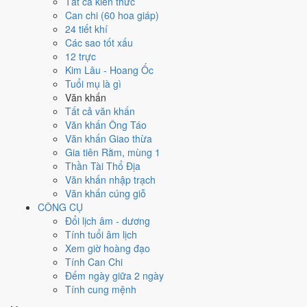
Tất cả kiến thức
Can chi (60 hoa giáp)
Ngày 15/12/2028 tốt hay xấu cho
24 tiết khí
Các sao tốt xấu
việc gì?
12 trực
Kim Lâu - Hoang Ốc
Ngày 15/12/2028 đạt
4.0/10
trung bình cho 7 việc chính: cao nhất là
Tuổi mụ là gì
Sửa nhà - tu tạo (8/10)
, thấp nhất là
Học hành - thi cử (4/10)
. Trực
Văn khấn
Bế (ngày đóng cửa, bế tắc) nhưng gặp Sao Kim Quỹ hoàng đạo nên
Tất cả văn khấn
điểm từng việc chênh nhau như bảng dưới.
Văn khấn Ông Táo
Văn khấn Giao thừa
💍
Cưới hỏi - đính hôn
Gia tiên Rằm, mùng 1
4
/10
Trung bình
Thần Tài Thổ Địa
Cưới hỏi - đính hôn hôm nay ở
mức trung bình (4/10)
nhờ hợp
Văn khấn nhập trạch
Ngày Hoàng Đạo
, nhưng Trực Bế và Sao Ngưu kéo giảm điểm.
Văn khấn cúng giỗ
Cách tính ngày tốt
CÔNG CỤ
🏪
Khai trương - mở cửa hàng
Đổi lịch âm - dương
4
/10
Trung bình
Tính tuổi âm lịch
Khai trương - mở cửa hàng hôm nay ở
mức trung bình (4/10)
Xem giờ hoàng đạo
nhờ hợp
Ngày Hoàng Đạo
, nhưng Trực Bế và Sao Ngưu kéo
Tính Can Chi
giảm điểm.
Đếm ngày giữa 2 ngày
Tính cung mệnh
Cách tính ngày tốt
🤝
Ký hợp đồng - giao ước