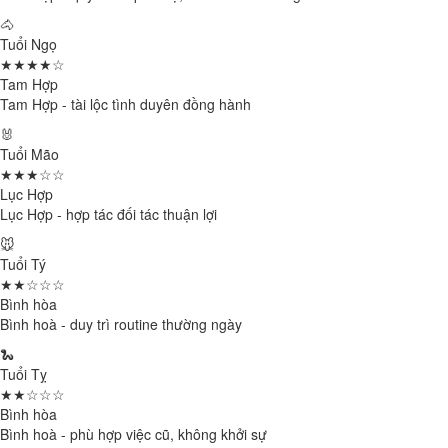
🐴
Tuổi Ngọ
★★★★☆
Tam Hợp
Tam Hợp - tài lộc tình duyên đồng hành
🐰
Tuổi Mão
★★★☆☆
Lục Hợp
Lục Hợp - hợp tác đối tác thuận lợi
🐭
Tuổi Tý
★★☆☆☆
Bình hòa
Bình hoà - duy trì routine thường ngày
🐍
Tuổi Tỵ
★★☆☆☆
Bình hòa
Bình hoà - phù hợp việc cũ, không khởi sự