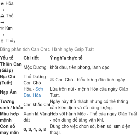
🔥 Hỏa
→
⛰ Thổ
→
⚒ Kim
→
💧 Thủy
Bảng phân tích Can Chi 5 Hành ngày Giáp Tuất
Yếu tố
Chi tiết
Ý nghĩa thực tế
Thiên Can
Mộc
Dương
khởi đầu, tiên phong, lãnh đạo
(Giáp)
Địa Chi
Thổ
Dương ·
🐶 Con Chó - biểu trưng đặc tính ngày.
(Tuất)
Con Chó
Hỏa
·
Sơn
Lửa trên núi - mệnh Hỏa của ngày Giáp
Nạp Âm
Đầu Hỏa
Tuất.
Tương
Ngày này thử thách nhưng có thể thắng -
Can khắc Chi
sinh / khắc
cần kiên định và đủ năng lượng.
Màu hợp
Xanh lá
Vàng
Hợp với hành Mộc - Thổ của ngày Giáp Tuất
mệnh
đất
- nên dùng để tăng vận khí.
Con số
Dùng cho việc chọn số, biển số, sim điện
0, 3, 4, 5, 8
may mắn
thoại.