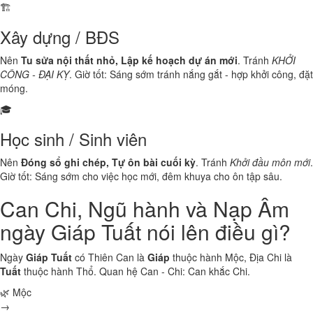
🏗️
Xây dựng / BĐS
Nên
Tu sửa nội thất nhỏ, Lập kế hoạch dự án mới
. Tránh
KHỞI
CÔNG - ĐẠI KỴ
. Giờ tốt: Sáng sớm tránh nắng gắt - hợp khởi công, đặt
móng.
🎓
Học sinh / Sinh viên
Nên
Đóng sổ ghi chép, Tự ôn bài cuối kỳ
. Tránh
Khởi đầu môn mới
.
Giờ tốt: Sáng sớm cho việc học mới, đêm khuya cho ôn tập sâu.
Can Chi, Ngũ hành và Nạp Âm
ngày Giáp Tuất nói lên điều gì?
Ngày
Giáp Tuất
có Thiên Can là
Giáp
thuộc hành
Mộc
, Địa Chi là
Tuất
thuộc hành
Thổ
. Quan hệ Can - Chi:
Can khắc Chi
.
🌿 Mộc
→