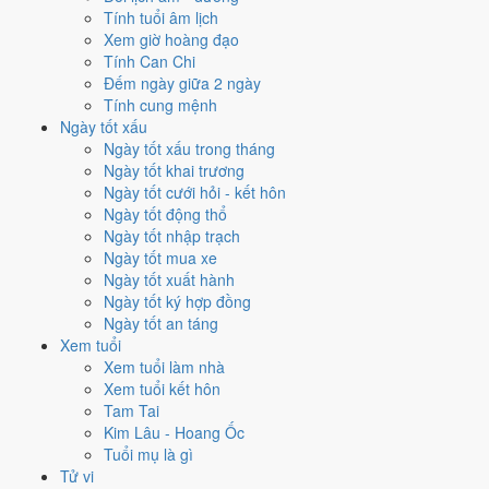
✈️
Xuất hành - đi xa
Tính tuổi âm lịch
4
/10
Trung bình
Xem giờ hoàng đạo
Xuất hành - đi xa hôm nay ở
mức trung bình (4/10)
nhờ hợp
Tính Can Chi
Ngày Hoàng Đạo
, nhưng Trực Bế kéo giảm điểm.
Đếm ngày giữa 2 ngày
Tính cung mệnh
Cách tính ngày tốt
Ngày tốt xấu
Tìm hiểu cách chấm:
Trực Bế nghĩa là gì
·
Sao Ngưu trong 28 Tú
·
Ngày tốt xấu trong tháng
phân biệt Hoàng Đạo - Hắc Đạo
·
Can Chi và Ngũ hành ngày
Ngày tốt khai trương
Điểm số tổng hợp từ Trực, Sao 28 Tú và Hoàng Đạo - Hắc Đạo.
So
Ngày tốt cưới hỏi - kết hôn
sánh cả tháng
Ngày tốt động thổ
Ngày tốt nhập trạch
Nếu ngày 15/12/2028 không hợp
Ngày tốt mua xe
việc của bạn thì sao?
Ngày tốt xuất hành
Ngày tốt ký hợp đồng
Ngày tốt an táng
Ngày 15/12 bị chấm thấp không có nghĩa phải hoãn hết. Hai việc bị
Xem tuổi
chấm thấp nhất hôm nay là
học hành (4/10) và trồng cây (4/10)
. Có
Xem tuổi làm nhà
3 cách hạ rủi ro
mà vẫn giữ được lịch của bạn.
Xem tuổi kết hôn
Coi việc vào giờ Hoàng Đạo trong chính ngày này.
Khung
Tam Tai
Thìn (07h-09h)
rơi đúng giờ hành chính nên dễ sắp xếp nhất
Kim Lâu - Hoang Ốc
cho việc buộc phải làm đúng ngày 15/12/2028. Bảng đủ 6 giờ
Tuổi mụ là gì
Hoàng Đạo và 6 giờ Hắc Đạo nằm ngay mục kế tiếp.
Tử vi