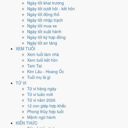
Thứ Sáu
Ngày tốt khai trương
Ngày Âm
Ngày tốt cưới hỏi - kết hôn
Tháng 12 năm 2028
Ngày tốt động thổ
15
Ngày tốt nhập trạch
Tháng 10 âm năm 2028
Ngày tốt mua xe
30
Ngày tốt xuất hành
Tiết Đại Tuyết
Ngày tốt ký hợp đồng
Giờ
Ngày tốt an táng
Giáp Tý
XEM TUỔI
Ngày 30
Xem tuổi làm nhà
Giáp Tuất
Xem tuổi kết hôn
Tháng 10
Tam Tai
Quý Hợi
Kim Lâu - Hoang Ốc
Năm 2028
Tuổi mụ là gì
Mậu Thân
TỬ VI
Tử vi hàng ngày
Ngày Giáp Tuất có Trực
Bế
(ngày đóng cửa, bế tắc) nhưng gặp Sao
Tử vi tuần mới
Kim Quỹ hoàng đạo
. Điểm trung bình 7 việc chính chỉ
4.0/10
nên đây
Tử vi năm 2026
là
Ngày Hung
, cần thận trọng với các quyết định lớn khó đảo ngược.
12 con giáp hợp khắc
Phong thủy hợp tuổi
Tuổi
Dần, Ngọ, Mão
hợp ngày; tuổi
Thìn
nên thận trọng (Lục Xung).
Mệnh ngũ hành
Ngày 15/12/2028 chỉ đạt
4.0/10
cho việc trọng đại. Có
2 ngày gần
KIẾN THỨC
đây tốt hơn
để thay thế, xem mục xử lý bên dưới.