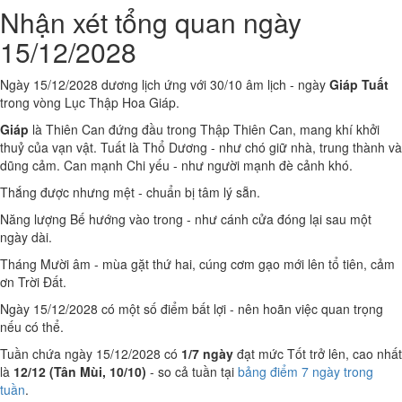
Nhận xét tổng quan ngày
15/12/2028
Ngày 15/12/2028 dương lịch ứng với 30/10 âm lịch - ngày
Giáp Tuất
trong vòng Lục Thập Hoa Giáp.
Giáp
là Thiên Can đứng đầu trong Thập Thiên Can, mang khí khởi
thuỷ của vạn vật. Tuất là Thổ Dương - như chó giữ nhà, trung thành và
dũng cảm. Can mạnh Chi yếu - như người mạnh đè cảnh khó.
Thắng được nhưng mệt - chuẩn bị tâm lý sẵn.
Năng lượng Bế hướng vào trong - như cánh cửa đóng lại sau một
ngày dài.
Tháng Mười âm - mùa gặt thứ hai, cúng cơm gạo mới lên tổ tiên, cảm
ơn Trời Đất.
Ngày 15/12/2028 có một số điểm bất lợi - nên hoãn việc quan trọng
nếu có thể.
Tuần chứa ngày 15/12/2028 có
1/7 ngày
đạt mức Tốt trở lên, cao nhất
là
12/12 (Tân Mùi, 10/10)
- so cả tuần tại
bảng điểm 7 ngày trong
tuần
.