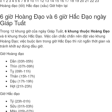
0
1
2
3
4
5
6
7
8
9
10
11
12
13
14
15
16
17
18
19
20
21
22
23
Hoàng đạo (tốt)
Hắc đạo (xấu)
Giờ hiện tại
6 giờ Hoàng Đạo và 6 giờ Hắc Đạo ngày
Giáp Tuất
Trong 12 khung giờ của ngày Giáp Tuất,
6 khung thuộc Hoàng Đạo
và 6 khung thuộc Hắc Đạo. Việc cần chắc chắn nên đặt vào khung
Hoàng Đạo; việc buộc làm trong giờ Hắc Đạo thì rút ngắn thời gian và
tránh khởi sự đúng đầu giờ.
Giờ Hoàng đạo
Dần (03h-05h)
Thìn (07h-09h)
Tỵ (09h-11h)
Thân (15h-17h)
Dậu (17h-19h)
Hợi (21h-23h)
Giờ Hắc đạo
Tý (23h-01h)
Sửu (01h-03h)
Mão (05h-07h)