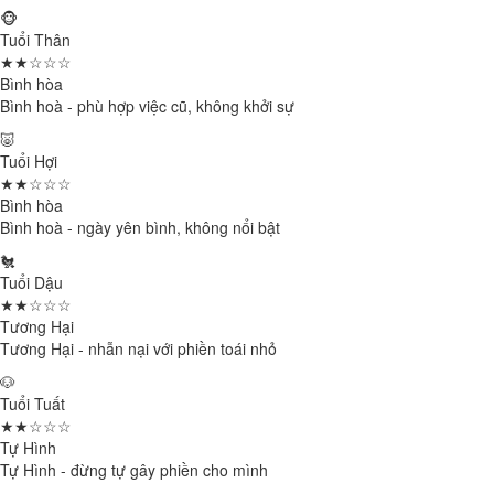
🐵
Tuổi Thân
★★☆☆☆
Bình hòa
Bình hoà - phù hợp việc cũ, không khởi sự
🐷
Tuổi Hợi
★★☆☆☆
Bình hòa
Bình hoà - ngày yên bình, không nổi bật
🐔
Tuổi Dậu
★★☆☆☆
Tương Hại
Tương Hại - nhẫn nại với phiền toái nhỏ
🐶
Tuổi Tuất
★★☆☆☆
Tự Hình
Tự Hình - đừng tự gây phiền cho mình