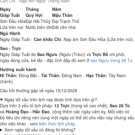
Can Chi - Nạp Âm Ngày Tháng Năm
Ngày
Tháng
Năm
Giáp Tuất
Quý Hợi
Mậu Thân
Sơn Đầu Hỏa
Đại Hải Thủy
Đại Trạch Thổ
Lửa trên núi
Nước biển lớn
Đất nền nhà
Ngũ Hành
Ngày Giáp Tuất -
Can khắc Chi
. Nạp âm Sơn Đầu Hỏa (Lửa trên núi).
Sao - Trực
Ngày Giáp Tuất do
Sao Ngưu
(Ngưu (Trâu)) và
Trực Bế
chi phối,
ngày đóng cửa, bế tắc - đặc tính đầy đủ xem ở
sao Ngưu trong 28 Tú
.
Hướng xuất hành
Hỉ Thần:
Đông Bắc -
Tài Thần:
Đông Nam -
Hạc Thần:
Tây Nam
(tránh)
Câu hỏi thường gặp về ngày 15/12/2028
Ngày tốt xấu trên lịch này được tính dựa trên gì?
Dựa trên 3 yếu tố lịch pháp:
12 Trực
(trọng số cao nhất),
Sao 28 Tú
và
Hoàng Đạo - Hắc Đạo
, cộng thêm các ngày cấm kỵ. Mỗi việc có
bộ tiêu chí riêng nên cùng một ngày có thể tốt cho việc này nhưng xấu
cho việc khác - xem
kiến thức lịch pháp
.
Xem ngày tốt xấu có đáng tin không?