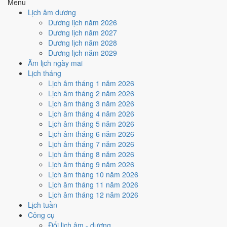
Menu
4
/10
Trung bình
Lịch âm dương
Ký hợp đồng - giao ước hôm nay ở
mức trung bình (4/10)
nhờ
Dương lịch năm 2026
hợp
Ngày Hoàng Đạo
, nhưng Trực Bế kéo giảm điểm.
Dương lịch năm 2027
Dương lịch năm 2028
Cách tính ngày tốt
Dương lịch năm 2029
🏗️
Động thổ - khởi công
Âm lịch ngày mai
4
/10
Trung bình
Lịch tháng
Động thổ - khởi công hôm nay ở
mức trung bình (4/10)
nhờ
Lịch âm tháng 1 năm 2026
hợp
Ngày Hoàng Đạo
, nhưng Trực Bế kéo giảm điểm.
Lịch âm tháng 2 năm 2026
Cách tính ngày tốt
Lịch âm tháng 3 năm 2026
🏡
Nhập trạch - vào nhà mới
Lịch âm tháng 4 năm 2026
4
/10
Trung bình
Lịch âm tháng 5 năm 2026
Nhập trạch - vào nhà mới hôm nay ở
mức trung bình (4/10)
Lịch âm tháng 6 năm 2026
nhờ hợp
Ngày Hoàng Đạo
, nhưng Trực Bế và Sao Ngưu kéo
Lịch âm tháng 7 năm 2026
giảm điểm.
Lịch âm tháng 8 năm 2026
Lịch âm tháng 9 năm 2026
Cách tính ngày tốt
Lịch âm tháng 10 năm 2026
🚗
Mua xe - tậu xe
Lịch âm tháng 11 năm 2026
4
/10
Trung bình
Lịch âm tháng 12 năm 2026
Mua xe - tậu xe hôm nay ở
mức trung bình (4/10)
nhờ hợp
Lịch tuần
Ngày Hoàng Đạo
, nhưng Trực Bế kéo giảm điểm.
Công cụ
Cách tính ngày tốt
Đổi lịch âm - dương