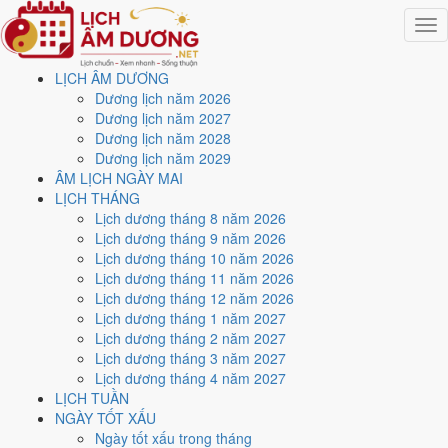
Togg
navig
LỊCH ÂM DƯƠNG
Trang chủ
Dương lịch năm 2026
Lịch năm 2028
Dương lịch năm 2027
Tháng 12/2028
Dương lịch năm 2028
Ngày 15/12/2028 (Giáp Tuất)
Dương lịch năm 2029
ÂM LỊCH NGÀY MAI
Xem ngày
15/12/2028
LỊCH THÁNG
Lịch dương tháng 8 năm 2026
dương lịch - Ngày 30/10 âm
Lịch dương tháng 9 năm 2026
Lịch dương tháng 10 năm 2026
lịch (Giáp Tuất) tốt hay xấu?
Lịch dương tháng 11 năm 2026
Lịch dương tháng 12 năm 2026
Lịch dương tháng 1 năm 2027
Ngày 15/12/2028 dương lịch (Thứ Sáu) là ngày 30/10/2028 âm
Lịch dương tháng 2 năm 2027
lịch
, tức ngày
Giáp Tuất
- Can khắc Chi, Trực Bế, Sao Ngưu, nạp âm
Lịch dương tháng 3 năm 2027
Sơn Đầu Hỏa. Tổng hòa, đây là
Ngày Hung
với điểm trung bình
Lịch dương tháng 4 năm 2027
4.0/10
cho các việc quan trọng. Giờ Hoàng Đạo trong ngày:
Dần,
LỊCH TUẦN
Thìn, Tỵ, Thân, Dậu, Hợi
.
NGÀY TỐT XẤU
Ngày Dương
Ngày tốt xấu trong tháng