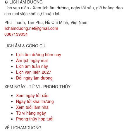
☯
LỊCH ÂM DƯƠNG
Lịch vạn niên - Xem lịch âm dương, ngày tốt xấu, giờ hoàng đạo
cho mọi việc khởi sự thuận lợi.
Phú Thạnh, Tân Phú
,
Hồ Chí Minh
,
Việt Nam
lichamduong.net@gmail.com
0387139054
LỊCH ÂM & CÔNG CỤ
Lịch âm dương hôm nay
Âm lịch ngày mai
Lịch âm tuần này
Lịch vạn niên 2027
Đổi ngày âm dương
XEM NGÀY · TỬ VI · PHONG THỦY
Xem ngày tốt xấu
Ngày tốt khai trương
Xem tuổi làm nhà
Tử vi hàng ngày
Phong thủy hợp tuổi
VỀ LICHAMDUONG