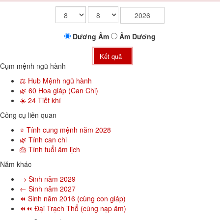
Dương
Âm
Âm
Dương
Kết quả
Cụm mệnh ngũ hành
⚖️ Hub Mệnh ngũ hành
🌿 60 Hoa giáp (Can Chi)
☀️ 24 Tiết khí
Công cụ liên quan
⭐ Tính cung mệnh năm 2028
🌿 Tính can chi
🎂 Tính tuổi âm lịch
Năm khác
→ Sinh năm 2029
← Sinh năm 2027
⏪ Sinh năm 2016 (cùng con giáp)
⏪⏪ Đại Trạch Thổ (cùng nạp âm)