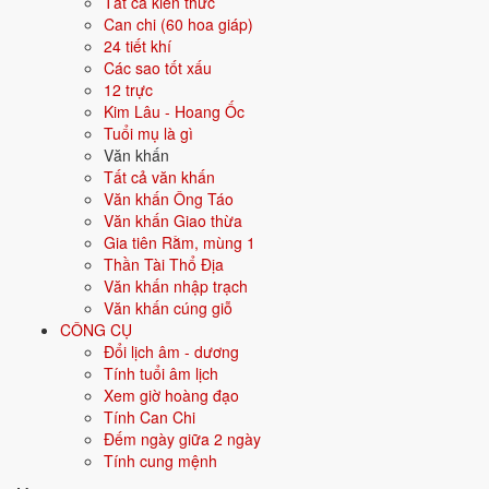
Tất cả kiến thức
Can chi (60 hoa giáp)
Màu hợp
Vàng đất
Nâu
Be
24 tiết khí
Các sao tốt xấu
Hướng hợp
Trung tâm, Tây Nam, Đông Bắc
12 trực
Kim Lâu - Hoang Ốc
Hành tương sinh
Hỏa (Hỏa sinh Thổ); Kim (Thổ sinh Kim)
Tuổi mụ là gì
Văn khấn
Hành tương khắc
Tất cả văn khấn
Mộc (Mộc khắc Thổ); Thủy (Thổ khắc
Văn khấn Ông Táo
Thủy)
Văn khấn Giao thừa
Gia tiên Rằm, mùng 1
Tuổi năm 2026
-1 tuổi mụ / -2 tuổi dương - Sơ sinh
Thần Tài Thổ Địa
Văn khấn nhập trạch
Ý nghĩa nạp âm Đại Trạch Thổ
Văn khấn cúng giỗ
CÔNG CỤ
Người sinh năm
2028
mang nạp âm
Đại Trạch Thổ
- biểu tượng cho
Đổi lịch âm - dương
Đất nền nhà
. Đây là một trong các nạp âm thuộc hành
Thổ
trong vòng
Tính tuổi âm lịch
60 hoa giáp.
Xem giờ hoàng đạo
Tượng trưng cho đất, sự ổn định, vững chắc. Người mệnh Thổ trung
Tính Can Chi
thực, kiên định, đáng tin.
Đếm ngày giữa 2 ngày
Tính cung mệnh
Tìm hiểu chi tiết nạp âm Đại Trạch Thổ: màu hợp, hướng tốt, năm
sinh, tương sinh tương khắc →