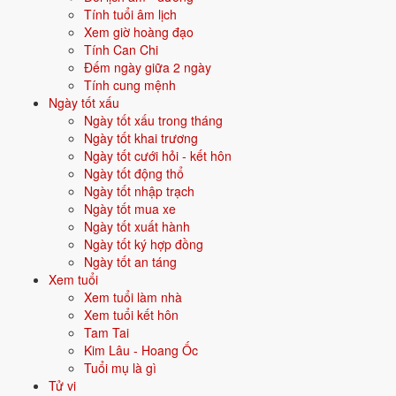
Quan hệ mệnh × vận:
Hỏa sinh Thổ.
Tính tuổi âm lịch
Xem giờ hoàng đạo
Tính Can Chi
Vận năm 2026 Bính Ngọ cho người sinh năm 2028
Đếm ngày giữa 2 ngày
Tính cung mệnh
Năm
2026
(Bính Ngọ), người tuổi
Thân
(sinh năm 2028) ở
tuổi -1
mụ
Ngày tốt xấu
- thuộc nhóm
Sơ sinh
. Quan hệ với Thái Tuế năm xem:
Bình hoà với
Ngày tốt xấu trong tháng
Thái Tuế
.
Ngày tốt khai trương
Ngày tốt cưới hỏi - kết hôn
Năm tương đối ổn định - không có biến động lớn về vận khí.
Ngày tốt động thổ
Ngày tốt nhập trạch
Ngày tốt mua xe
Năm 2026 người sinh năm 2028 nên tập trung gì?
Ngày tốt xuất hành
Ngày tốt ký hợp đồng
Ở độ tuổi
-2 (Sơ sinh)
, người sinh năm 2028 nên ưu tiên các chủ đề
Ngày tốt an táng
sau:
Xem tuổi
Xem tuổi làm nhà
Đặt tên con
Màu sơn phòng
Xem tuổi kết hôn
Tam Tai
Hướng đặt nôi
Sinh con tốt hay không
Kim Lâu - Hoang Ốc
Tuổi mụ là gì
Đặt tên cho người sinh năm 2028 mệnh Thổ
Tử vi