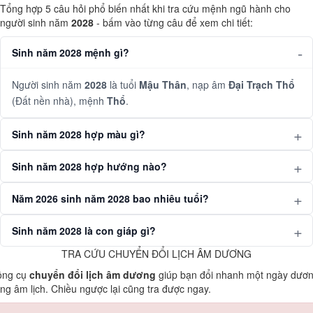
Tổng hợp 5 câu hỏi phổ biến nhất khi tra cứu mệnh ngũ hành cho
người sinh năm
2028
- bấm vào từng câu để xem chi tiết:
Sinh năm 2028 mệnh gì?
Người sinh năm
2028
là tuổi
Mậu Thân
, nạp âm
Đại Trạch Thổ
(Đất nền nhà), mệnh
Thổ
.
Sinh năm 2028 hợp màu gì?
Sinh năm 2028 hợp hướng nào?
Năm 2026 sinh năm 2028 bao nhiêu tuổi?
Sinh năm 2028 là con giáp gì?
TRA CỨU CHUYỂN ĐỔI LỊCH ÂM DƯƠNG
ông cụ
chuyển đổi lịch âm dương
giúp bạn đổi nhanh một ngày dươ
ng âm lịch. Chiều ngược lại cũng tra được ngay.