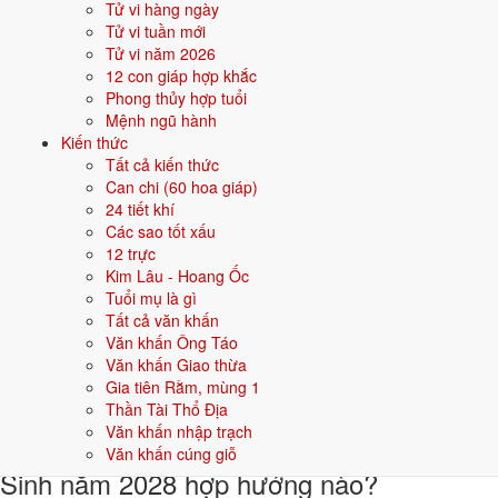
Tử vi hàng ngày
Khi đặt tên cho người sinh năm
2028
mệnh
Thổ
, nên chọn các tên có
Tử vi tuần mới
bộ chữ Hán thuộc hành bản mệnh hoặc hành tương sinh; tránh bộ chữ
Tử vi năm 2026
thuộc hành tương khắc. Dưới đây là gợi ý cho
Nam
:
12 con giáp hợp khắc
Phong thủy hợp tuổi
👦 Nam
👧 Nữ
Mệnh ngũ hành
Kiến thức
Tất cả kiến thức
Gợi ý tên đẹp cho Nam mệnh Thổ:
Can chi (60 hoa giáp)
Sơn Tùng
Đại Phong
Hoàng Sơn
Bảo Trung
Kiên Trung
24 tiết khí
Các sao tốt xấu
Sinh năm 2028 hợp gì - kỵ gì
12 trực
Kim Lâu - Hoang Ốc
Người sinh năm
2028
mệnh
Thổ
hợp các yếu tố thuộc bản mệnh và
Tuổi mụ là gì
tương sinh, kỵ các yếu tố tương khắc. Cụ thể trên 5 phương diện:
Tất cả văn khấn
Văn khấn Ông Táo
Sinh năm 2028 hợp màu gì?
Văn khấn Giao thừa
Gia tiên Rằm, mùng 1
Người mệnh
Thổ
sinh năm 2028 nên ưu tiên các màu thuộc bản mệnh
Thần Tài Thổ Địa
và màu tương sinh:
Vàng đất, Nâu, Be
. Dùng cho quần áo, xe, sơn
Văn khấn nhập trạch
nhà, vật phẩm phong thuỷ.
Văn khấn cúng giỗ
Sinh năm 2028 hợp hướng nào?