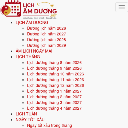
Togg
navig
LỊCH ÂM DƯƠNG
Trang chủ
Dương lịch năm 2026
Mệnh ngũ hành
Dương lịch năm 2027
Sinh năm 2028
Dương lịch năm 2028
Dương lịch năm 2029
⛰️
ÂM LỊCH NGÀY MAI
LỊCH THÁNG
Lịch dương tháng 8 năm 2026
Sinh năm
2028
mệnh gì? Mậu Thân Đại Trạch Thổ -
Lịch dương tháng 9 năm 2026
mệnh Thổ
Lịch dương tháng 10 năm 2026
Lịch dương tháng 11 năm 2026
Người sinh năm
2028
là tuổi
Mậu Thân
(con Khỉ), nạp âm
Đại Trạch
Lịch dương tháng 12 năm 2026
Thổ
-
Đất nền nhà
, mệnh
Thổ
. Năm
2026
-1 tuổi mụ
(-2 tuổi dương).
Lịch dương tháng 1 năm 2027
Lịch dương tháng 2 năm 2027
Lịch dương tháng 3 năm 2027
Sinh năm
2028
(Mậu Thân, con Khỉ) thuộc mệnh
Thổ
- nạp âm
Đại
Lịch dương tháng 4 năm 2027
Trạch Thổ
.
LỊCH TUẦN
NGÀY TỐT XẤU
Màu hợp:
Vàng đất, Nâu, Be.
Hướng hợp:
Trung tâm, Tây Nam,
Ngày tốt xấu trong tháng
Đông Bắc.