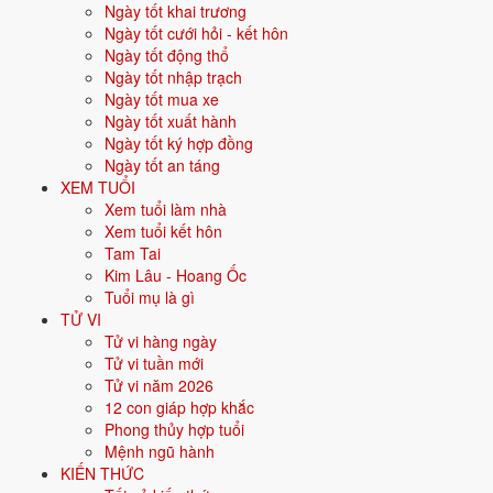
Ngày tốt khai trương
Vận khí khi sinh:
Vận 9 Cửu Tử Hỏa (2024-2043) - Danh vọng, công
Ngày tốt cưới hỏi - kết hôn
nghệ, AI.
Ngày tốt động thổ
Ngày tốt nhập trạch
Năm
2026
:
-1 tuổi mụ, năm Bính Ngọ - Bình hoà với Thái Tuế.
Ngày tốt mua xe
Ngày tốt xuất hành
Sinh năm 2028 là tuổi gì, mệnh gì?
Ngày tốt ký hợp đồng
Ngày tốt an táng
Người sinh năm
2028
là tuổi
Mậu Thân
- con Khỉ, nạp âm
Đại Trạch
XEM TUỔI
Thổ
, mệnh
Thổ
. Màu hợp gồm Vàng đất, Nâu, Be; hướng hợp là
Xem tuổi làm nhà
Trung tâm, Tây Nam, Đông Bắc. Bảng dưới đây tóm tắt 10 chỉ số cốt
Xem tuổi kết hôn
lõi:
Tam Tai
Kim Lâu - Hoang Ốc
Năm sinh dương
2028
Tuổi mụ là gì
lịch
TỬ VI
Tử vi hàng ngày
Can chi
Mậu Thân
(Dương Thổ - Kim)
Tử vi tuần mới
Tử vi năm 2026
Con giáp
Thân - Con Khỉ
12 con giáp hợp khắc
Phong thủy hợp tuổi
Nạp âm
Đại Trạch Thổ
(Đất nền nhà)
Mệnh ngũ hành
KIẾN THỨC
Mệnh ngũ hành
⛰️
Thổ