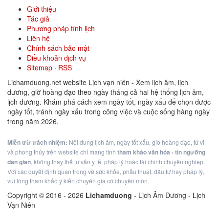
Giới thiệu
Tác giả
Phương pháp tính lịch
Liên hệ
Chính sách bảo mật
Điều khoản dịch vụ
Sitemap
·
RSS
Lichamduong.net website Lịch vạn niên - Xem lịch âm, lịch
dương, giờ hoàng đạo theo ngày tháng cả hai hệ thống lịch âm,
lịch dương. Khám phá cách xem ngày tốt, ngày xấu để chọn được
ngày tốt, tránh ngày xấu trong công việc và cuộc sống hàng ngày
trong năm 2026.
Miễn trừ trách nhiệm:
Nội dung lịch âm, ngày tốt xấu, giờ hoàng đạo, tử vi
và phong thủy trên website chỉ mang tính
tham khảo văn hóa - tín ngưỡng
dân gian
, không thay thế tư vấn y tế, pháp lý hoặc tài chính chuyên nghiệp.
Với các quyết định quan trọng về sức khỏe, phẫu thuật, đầu tư hay pháp lý,
vui lòng tham khảo ý kiến chuyên gia có chuyên môn.
Copyright © 2016 -
2026
Lichamduong
- Lịch Âm Dương - Lịch
Vạn Niên