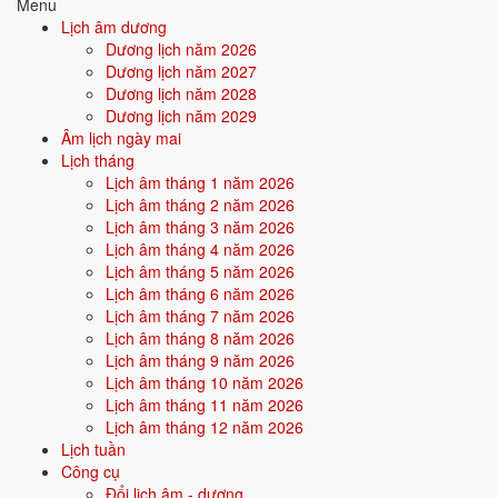
Menu
Lịch âm dương
Quan hệ Can × Chi (Thổ sinh Kim):
Can Thổ sinh Chi Kim - nội tâm
Dương lịch năm 2026
nuôi dưỡng hành động. Người này có xu hướng âm thầm hy sinh để
Dương lịch năm 2027
người khác/môi trường tỏa sáng.
Dương lịch năm 2028
Dương lịch năm 2029
Điểm mạnh:
Kiên nhẫn, bền bỉ, âm thầm tích lũy, có sức cống
Âm lịch ngày mai
hiến.
Lịch tháng
Lịch âm tháng 1 năm 2026
Điểm cần lưu ý:
Dễ bị bào mòn năng lượng nếu không biết giữ
Lịch âm tháng 2 năm 2026
giới hạn cho bản thân.
Lịch âm tháng 3 năm 2026
Lịch âm tháng 4 năm 2026
Lịch âm tháng 5 năm 2026
Bối cảnh vận khí khi sinh năm 2028
Lịch âm tháng 6 năm 2026
Người sinh năm
2028
rơi vào
Vận 9 - Cửu Tử Hỏa
(2024-2043) trong
Lịch âm tháng 7 năm 2026
chu kỳ Tam Nguyên Cửu Vận. Mệnh Thổ sinh trong Vận 9 Cửu Tử
Lịch âm tháng 8 năm 2026
Hỏa (Hỏa) - hỏa sinh thổ: vận khí hỗ trợ bản mệnh, người này được
Lịch âm tháng 9 năm 2026
thời đại nuôi dưỡng và tỏa sáng trong các lĩnh vực danh vọng, công
Lịch âm tháng 10 năm 2026
nghệ, ai.
Lịch âm tháng 11 năm 2026
Lịch âm tháng 12 năm 2026
Lịch tuần
Tính chất vận:
Danh vọng, công nghệ, AI - Vận AI, công nghệ
Công cụ
số, truyền thông, sáng tạo.
Đổi lịch âm - dương