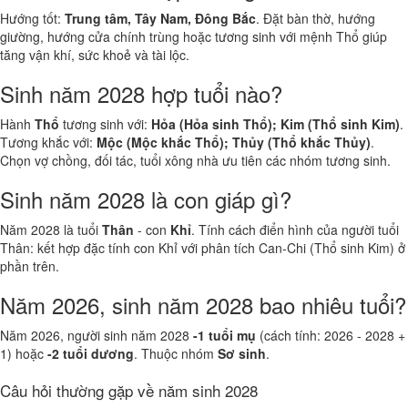
Hướng tốt:
Trung tâm, Tây Nam, Đông Bắc
. Đặt bàn thờ, hướng
giường, hướng cửa chính trùng hoặc tương sinh với mệnh Thổ giúp
tăng vận khí, sức khoẻ và tài lộc.
Sinh năm 2028 hợp tuổi nào?
Hành
Thổ
tương sinh với:
Hỏa (Hỏa sinh Thổ); Kim (Thổ sinh Kim)
.
Tương khắc với:
Mộc (Mộc khắc Thổ); Thủy (Thổ khắc Thủy)
.
Chọn vợ chồng, đối tác, tuổi xông nhà ưu tiên các nhóm tương sinh.
Sinh năm 2028 là con giáp gì?
Năm 2028 là tuổi
Thân
- con
Khỉ
. Tính cách điển hình của người tuổi
Thân: kết hợp đặc tính con Khỉ với phân tích Can-Chi (Thổ sinh Kim) ở
phần trên.
Năm 2026, sinh năm 2028 bao nhiêu tuổi?
Năm 2026, người sinh năm 2028
-1 tuổi mụ
(cách tính: 2026 - 2028 +
1) hoặc
-2 tuổi dương
. Thuộc nhóm
Sơ sinh
.
Câu hỏi thường gặp về năm sinh 2028