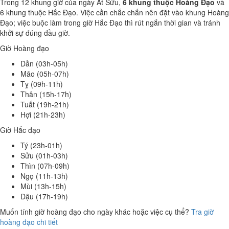
Trong 12 khung giờ của ngày Ất Sửu,
6 khung thuộc Hoàng Đạo
và
6 khung thuộc Hắc Đạo. Việc cần chắc chắn nên đặt vào khung Hoàng
Đạo; việc buộc làm trong giờ Hắc Đạo thì rút ngắn thời gian và tránh
khởi sự đúng đầu giờ.
Giờ Hoàng đạo
Dần (03h-05h)
Mão (05h-07h)
Tỵ (09h-11h)
Thân (15h-17h)
Tuất (19h-21h)
Hợi (21h-23h)
Giờ Hắc đạo
Tý (23h-01h)
Sửu (01h-03h)
Thìn (07h-09h)
Ngọ (11h-13h)
Mùi (13h-15h)
Dậu (17h-19h)
Muốn tính giờ hoàng đạo cho ngày khác hoặc việc cụ thể?
Tra giờ
hoàng đạo chi tiết