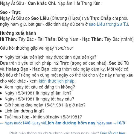
Ngày Ất Sửu -
Can khắc Chi
. Nạp âm Hải Trung Kim.
Sao - Trực
Ngày Ất Sửu do
Sao Liễu
(Chương (Hươu)) và
Trực Chấp
chi phối,
ngày nắm giữ, bắt giữ - đặc tính đầy đủ xem ở
sao Liễu trong 28 Tú
.
Hướng xuất hành
Hỉ Thần:
Tây Bắc -
Tài Thần:
Đông Nam -
Hạc Thần:
Tây Bắc (tránh)
Câu hỏi thường gặp về ngày 15/8/1981
Ngày tốt xấu trên lịch này được tính dựa trên gì?
Dựa trên 3 yếu tố lịch pháp:
12 Trực
(trọng số cao nhất),
Sao 28 Tú
và
Hoàng Đạo - Hắc Đạo
, cộng thêm các ngày cấm kỵ. Mỗi việc có
bộ tiêu chí riêng nên cùng một ngày có thể tốt cho việc này nhưng xấu
cho việc khác - xem
kiến thức lịch pháp
.
Xem ngày tốt xấu có đáng tin không?
Ngày 15/8/1981 là ngày gì âm lịch?
Ngày 15/8/1981 là ngày tốt hay xấu?
Giờ hoàng đạo ngày 15/8/1981 là giờ nào?
Lịch âm dương là gì?
Tuổi nào hợp - khắc với ngày 15/8/1981?
14/8
Lịch âm dương hôm nay
16/8
← Ngày trước
Quay về
Ngày sau →
Phát hiện thông tin chưa chính xác trong ngày này?
Báo lỗi dữ liệu