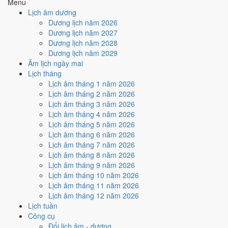
Menu
Cách tính ngày tốt
Lịch âm dương
🏗️
Động thổ - khởi công
Dương lịch năm 2026
6
/10
Tốt
Dương lịch năm 2027
Động thổ - khởi công hôm nay ở
mức tốt (6/10)
nhờ hợp
Ngày
Dương lịch năm 2028
Hoàng Đạo
.
Dương lịch năm 2029
Âm lịch ngày mai
Cách tính ngày tốt
Lịch tháng
🏡
Nhập trạch - vào nhà mới
Lịch âm tháng 1 năm 2026
6
/10
Tốt
Lịch âm tháng 2 năm 2026
Nhập trạch - vào nhà mới hôm nay ở
mức tốt (6/10)
nhờ hợp
Lịch âm tháng 3 năm 2026
Ngày Hoàng Đạo
.
Lịch âm tháng 4 năm 2026
Cách tính ngày tốt
Lịch âm tháng 5 năm 2026
🚗
Mua xe - tậu xe
Lịch âm tháng 6 năm 2026
6
/10
Tốt
Lịch âm tháng 7 năm 2026
Mua xe - tậu xe hôm nay ở
mức tốt (6/10)
nhờ hợp
Ngày
Lịch âm tháng 8 năm 2026
Hoàng Đạo
.
Lịch âm tháng 9 năm 2026
Lịch âm tháng 10 năm 2026
Cách tính ngày tốt
Lịch âm tháng 11 năm 2026
✈️
Xuất hành - đi xa
Lịch âm tháng 12 năm 2026
6
/10
Tốt
Lịch tuần
Xuất hành - đi xa hôm nay ở
mức tốt (6/10)
nhờ hợp
Ngày
Công cụ
Hoàng Đạo
.
Đổi lịch âm - dương