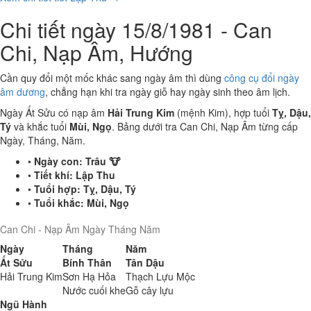
Chi tiết ngày 15/8/1981 - Can
Chi, Nạp Âm, Hướng
Cần quy đổi một mốc khác sang ngày âm thì dùng
công cụ đổi ngày
âm dương
, chẳng hạn khi tra ngày giỗ hay ngày sinh theo âm lịch.
Ngày Ất Sửu có nạp âm
Hải Trung Kim
(mệnh Kim), hợp tuổi
Tỵ, Dậu,
Tý
và khắc tuổi
Mùi, Ngọ
. Bảng dưới tra Can Chi, Nạp Âm từng cấp
Ngày, Tháng, Năm.
•
Ngày con:
Trâu 🐮
•
Tiết khí:
Lập Thu
•
Tuổi hợp:
Tỵ, Dậu, Tý
•
Tuổi khắc:
Mùi, Ngọ
Can Chi - Nạp Âm Ngày Tháng Năm
Ngày
Tháng
Năm
Ất Sửu
Bính Thân
Tân Dậu
Hải Trung Kim
Sơn Hạ Hỏa
Thạch Lựu Mộc
Nước cuối khe
Gỗ cây lựu
Ngũ Hành