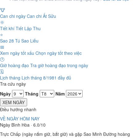
🐮
Can chi ngày
Can chi Ất Sửu
🌞
Tiết khí
Tiết Lập Thu
⭐
Sao 28 Tú
Sao Liễu
📅
Xem ngày tốt xấu
Chọn ngày tốt theo việc
🕐
Giờ hoàng đạo
Tra giờ hoàng đạo trong ngày
🗓️
Lịch tháng
Lịch tháng 8/1981 đầy đủ
Tra cứu ngày
Ngày
Tháng
Năm
XEM NGÀY
Điều hướng nhanh
VỀ NGÀY HÔM NAY
Ngày Bình Hòa · 6.0/10
Trực Chấp (ngày nắm giữ, bắt giữ) và gặp Sao Minh Đường hoàng