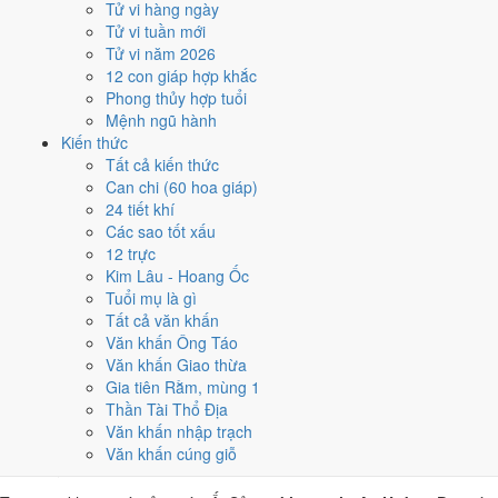
Tử vi hàng ngày
Sửu, nhờ người tuổi này thay mặt động thổ hoặc nhận lễ giúp
Tử vi tuần mới
giảm phần xung của gia chủ. Cách chọn người mượn tuổi xem
Tử vi năm 2026
tại
hướng dẫn xem tuổi làm nhà
.
12 con giáp hợp khắc
Các cách trên dựa trên quy tắc lịch pháp truyền thống, mang tính
Phong thủy hợp tuổi
tham khảo văn hóa - tín ngưỡng, không thay thế quyết định chuyên
Mệnh ngũ hành
môn của bạn.
Kiến thức
Tất cả kiến thức
Giờ hoàng đạo ngày 15/8/1981 là
Can chi (60 hoa giáp)
24 tiết khí
những giờ nào?
Các sao tốt xấu
12 trực
Ngày Ất Sửu có
6 giờ Hoàng Đạo
:
Dần (03h-05h), Mão (05h-07h),
Kim Lâu - Hoang Ốc
Tỵ (09h-11h), Thân (15h-17h), Tuất (19h-21h), Hợi (21h-23h)
.
Tuổi mụ là gì
Khung dễ sắp xếp nhất trong giờ hành chính là
Tỵ (09h-11h)
, còn 6
Tất cả văn khấn
khung Hắc Đạo nên né khi ký kết hoặc xuất hành.
Văn khấn Ông Táo
Văn khấn Giao thừa
0
1
2
3
4
5
6
7
8
9
10
11
12
13
14
15
16
17
18
19
20
21
22
23
Gia tiên Rằm, mùng 1
Hoàng đạo (tốt)
Hắc đạo (xấu)
Giờ hiện tại
Thần Tài Thổ Địa
6 giờ Hoàng Đạo và 6 giờ Hắc Đạo ngày
Văn khấn nhập trạch
Văn khấn cúng giỗ
Ất Sửu