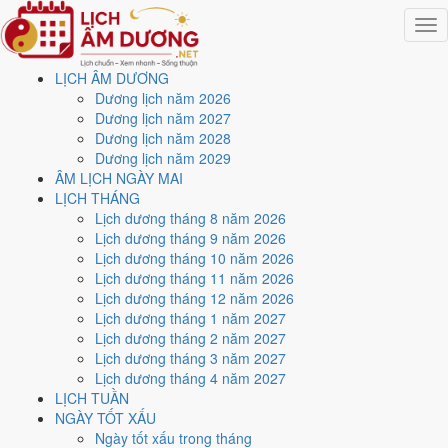
Togg
navig
LỊCH ÂM DƯƠNG
Trang chủ
Dương lịch năm 2026
Lịch năm 1981
Dương lịch năm 2027
Tháng 8/1981
Dương lịch năm 2028
Ngày 15/8/1981 (Ất Sửu)
Dương lịch năm 2029
ÂM LỊCH NGÀY MAI
Xem ngày
15/8/1981
dương
LỊCH THÁNG
Lịch dương tháng 8 năm 2026
lịch - Ngày 16/7 âm lịch (Ất
Lịch dương tháng 9 năm 2026
Lịch dương tháng 10 năm 2026
Sửu) tốt hay xấu?
Lịch dương tháng 11 năm 2026
Lịch dương tháng 12 năm 2026
Lịch dương tháng 1 năm 2027
Ngày 15/8/1981 dương lịch (Thứ Bảy) là ngày 16/7/1981 âm lịch
,
Lịch dương tháng 2 năm 2027
tức ngày
Ất Sửu
- Can khắc Chi, Trực Chấp, Sao Liễu, nạp âm Hải
Lịch dương tháng 3 năm 2027
Trung Kim. Tổng hòa, đây là
Ngày Bình Hòa
với điểm trung bình
Lịch dương tháng 4 năm 2027
6.0/10
cho các việc quan trọng. Giờ Hoàng Đạo trong ngày:
Dần,
LỊCH TUẦN
Mão, Tỵ, Thân, Tuất, Hợi
.
NGÀY TỐT XẤU
Ngày Dương
Ngày tốt xấu trong tháng