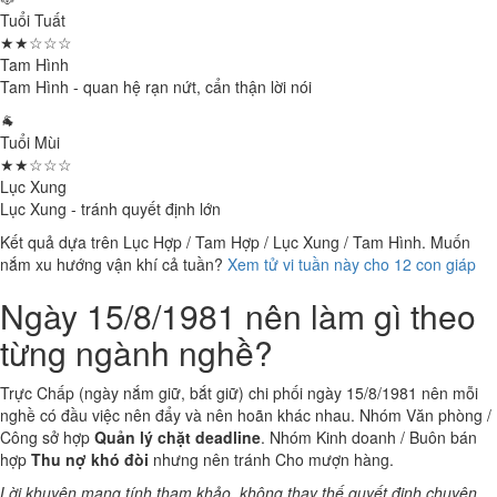
Tuổi Tuất
★★☆☆☆
Tam Hình
Tam Hình - quan hệ rạn nứt, cẩn thận lời nói
🐐
Tuổi Mùi
★★☆☆☆
Lục Xung
Lục Xung - tránh quyết định lớn
Kết quả dựa trên Lục Hợp / Tam Hợp / Lục Xung / Tam Hình. Muốn
nắm xu hướng vận khí cả tuần?
Xem tử vi tuần này cho 12 con giáp
Ngày 15/8/1981 nên làm gì theo
từng ngành nghề?
Trực Chấp (ngày nắm giữ, bắt giữ) chi phối ngày 15/8/1981 nên mỗi
nghề có đầu việc nên đẩy và nên hoãn khác nhau. Nhóm Văn phòng /
Công sở hợp
Quản lý chặt deadline
. Nhóm Kinh doanh / Buôn bán
hợp
Thu nợ khó đòi
nhưng nên tránh Cho mượn hàng.
Lời khuyên mang tính tham khảo, không thay thế quyết định chuyên