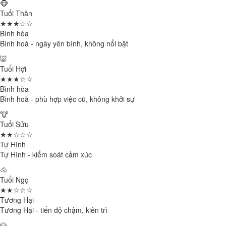
🐵
Tuổi Thân
★★★☆☆
Bình hòa
Bình hoà - ngày yên bình, không nổi bật
🐷
Tuổi Hợi
★★★☆☆
Bình hòa
Bình hoà - phù hợp việc cũ, không khởi sự
🐮
Tuổi Sửu
★★☆☆☆
Tự Hình
Tự Hình - kiểm soát cảm xúc
🐴
Tuổi Ngọ
★★☆☆☆
Tương Hại
Tương Hại - tiến độ chậm, kiên trì
🐶