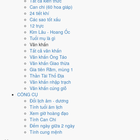
Tất cả kiến thức
việc gì?
Can chi (60 hoa giáp)
24 tiết khí
Các sao tốt xấu
Ngày 15/8/1981 đạt
6.0/10
trung bình cho 7 việc chính: cao nhất là
12 trực
Thu nợ - đòi tiền (8/10)
, thấp nhất là
Kết bạn - gặp gỡ (5/10)
. Trực
Kim Lâu - Hoang Ốc
Chấp (ngày nắm giữ, bắt giữ) và gặp Sao Minh Đường hoàng đạo nên
Tuổi mụ là gì
điểm từng việc chênh nhau như bảng dưới.
Văn khấn
💍
Cưới hỏi - đính hôn
Tất cả văn khấn
6
/10
Tốt
Văn khấn Ông Táo
Cưới hỏi - đính hôn hôm nay ở
mức tốt (6/10)
nhờ hợp
Ngày
Văn khấn Giao thừa
Hoàng Đạo
.
Gia tiên Rằm, mùng 1
Thần Tài Thổ Địa
Cách tính ngày tốt
Văn khấn nhập trạch
🏪
Khai trương - mở cửa hàng
Văn khấn cúng giỗ
6
/10
Tốt
CÔNG CỤ
Khai trương - mở cửa hàng hôm nay ở
mức tốt (6/10)
nhờ hợp
Đổi lịch âm - dương
Ngày Hoàng Đạo
.
Tính tuổi âm lịch
Cách tính ngày tốt
Xem giờ hoàng đạo
🤝
Ký hợp đồng - giao ước
Tính Can Chi
6
/10
Tốt
Đếm ngày giữa 2 ngày
Ký hợp đồng - giao ước hôm nay ở
mức tốt (6/10)
nhờ hợp
Tính cung mệnh
Ngày Hoàng Đạo
.