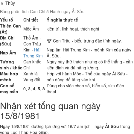
💧 Thủy
Bảng phân tích Can Chi 5 Hành ngày Ất Sửu
Yếu tố
Chi tiết
Ý nghĩa thực tế
Thiên Can
Mộc
Âm
kiên trì, linh hoạt, thích nghi
(Ất)
Địa Chi
Thổ
Âm ·
🐮 Con Trâu - biểu trưng đặc tính ngày.
(Sửu)
Con Trâu
Kim
·
Hải
Nạp âm Hải Trung Kim - mệnh Kim của ngày
Nạp Âm
Trung Kim
Ất Sửu.
Tương
Can khắc
Ngày này thử thách nhưng có thể thắng - cần
sinh / khắc
Chi
kiên định và đủ năng lượng.
Màu hợp
Xanh lá
Hợp với hành Mộc - Thổ của ngày Ất Sửu -
mệnh
Vàng đất
nên dùng để tăng vận khí.
Con số
Dùng cho việc chọn số, biển số, sim điện
0, 3, 4, 5, 8
may mắn
thoại.
Nhận xét tổng quan ngày
15/8/1981
Ngày 15/8/1981 dương lịch ứng với 16/7 âm lịch - ngày
Ất Sửu
trong
vòng Lục Thập Hoa Giáp.