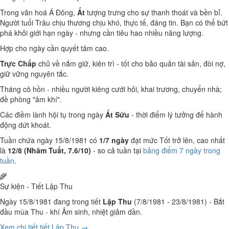
Trong văn hoá Á Đông,
Ất
tượng trưng cho sự thanh thoát và bền bỉ.
Người tuổi Trâu chịu thương chịu khó, thực tế, đáng tin. Bạn có thể bứt
phá khỏi giới hạn ngày - nhưng cần tiêu hao nhiều năng lượng.
Hợp cho ngày cần quyết tâm cao.
Trực Chấp
chủ về nắm giữ, kiên trì - tốt cho bảo quản tài sản, đòi nợ,
giữ vững nguyên tắc.
Tháng cô hồn - nhiều người kiêng cưới hỏi, khai trương, chuyển nhà;
đề phòng "âm khí".
Các điềm lành hội tụ trong ngày
Ất Sửu
- thời điểm lý tưởng để hành
động dứt khoát.
Tuần chứa ngày 15/8/1981 có
1/7 ngày
đạt mức Tốt trở lên, cao nhất
là
12/8 (Nhâm Tuất, 7.6/10)
- so cả tuần tại
bảng điểm 7 ngày trong
tuần
.
🌾
Sự kiện - Tiết Lập Thu
Ngày 15/8/1981 đang trong tiết
Lập Thu
(7/8/1981 - 23/8/1981) - Bắt
đầu mùa Thu - khí Âm sinh, nhiệt giảm dần.
Xem chi tiết tiết Lập Thu →