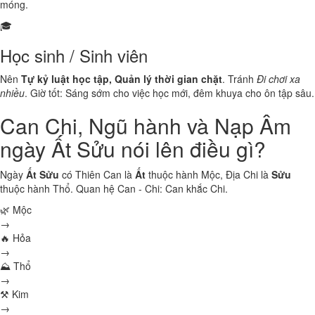
móng.
🎓
Học sinh / Sinh viên
Nên
Tự kỷ luật học tập, Quản lý thời gian chặt
. Tránh
Đi chơi xa
nhiều
. Giờ tốt: Sáng sớm cho việc học mới, đêm khuya cho ôn tập sâu.
Can Chi, Ngũ hành và Nạp Âm
ngày Ất Sửu nói lên điều gì?
Ngày
Ất Sửu
có Thiên Can là
Ất
thuộc hành
Mộc
, Địa Chi là
Sửu
thuộc hành
Thổ
. Quan hệ Can - Chi:
Can khắc Chi
.
🌿 Mộc
→
🔥 Hỏa
→
⛰ Thổ
→
⚒ Kim
→