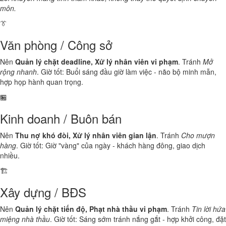
môn.
👔
Văn phòng / Công sở
Nên
Quản lý chặt deadline, Xử lý nhân viên vi phạm
. Tránh
Mở
rộng nhanh
. Giờ tốt: Buổi sáng đầu giờ làm việc - não bộ minh mẫn,
hợp họp hành quan trọng.
🏪
Kinh doanh / Buôn bán
Nên
Thu nợ khó đòi, Xử lý nhân viên gian lận
. Tránh
Cho mượn
hàng
. Giờ tốt: Giờ "vàng" của ngày - khách hàng đông, giao dịch
nhiều.
🏗️
Xây dựng / BĐS
Nên
Quản lý chặt tiến độ, Phạt nhà thầu vi phạm
. Tránh
Tin lời hứa
miệng nhà thầu
. Giờ tốt: Sáng sớm tránh nắng gắt - hợp khởi công, đặt