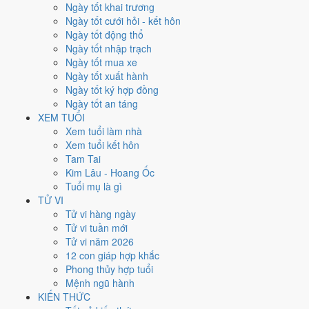
Thứ Bảy
Ngày tốt khai trương
Ngày Âm
Ngày tốt cưới hỏi - kết hôn
Tháng 8 năm 1981
Ngày tốt động thổ
15
Ngày tốt nhập trạch
Tháng 7 âm năm 1981
Ngày tốt mua xe
16
Ngày tốt xuất hành
Tiết Lập Thu
Ngày tốt ký hợp đồng
Giờ
Ngày tốt an táng
Bính Tý
XEM TUỔI
Ngày 16
Xem tuổi làm nhà
Ất Sửu
Xem tuổi kết hôn
Tháng 7
Tam Tai
Bính Thân
Kim Lâu - Hoang Ốc
Năm 1981
Tuổi mụ là gì
Tân Dậu
TỬ VI
Tử vi hàng ngày
Ngày Ất Sửu có Trực
Chấp
(ngày nắm giữ, bắt giữ) và gặp Sao
Minh
Tử vi tuần mới
Đường hoàng đạo
. Điểm trung bình 7 việc chính
6.0/10
nên đây là
Tử vi năm 2026
Ngày Bình Hòa
, phù hợp với công việc thường ngày.
12 con giáp hợp khắc
Phong thủy hợp tuổi
Tuổi
Tỵ, Dậu, Tý
hợp ngày; tuổi
Mùi
nên thận trọng (Lục Xung).
Mệnh ngũ hành
Ngày 15/8/1981 tốt hay xấu cho
KIẾN THỨC