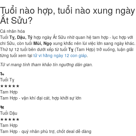
Tuổi nào hợp, tuổi nào xung ngày
Ất Sửu?
Cá nhân hóa
Tuổi
Tỵ, Dậu, Tý
hợp ngày Ất Sửu nhờ quan hệ tam hợp - lục hợp với
chi Sửu, còn tuổi
Mùi, Ngọ
xung khắc nên lùi việc lớn sang ngày khác.
Thứ tự 12 tuổi bên dưới xếp từ tuổi
Tỵ
(Tam Hợp) trở xuống, luận giải
từng tuổi xem tại
tử vi hằng ngày 12 con giáp
.
Tử vi mang tính tham khảo tín ngưỡng dân gian.
🐍
Tuổi Tỵ
★★★★★
Tam Hợp
Tam Hợp - vận khí đại cát, hợp khởi sự lớn
🐔
Tuổi Dậu
★★★★★
Tam Hợp
Tam Hợp - quý nhân phù trợ, chốt deal dễ dàng