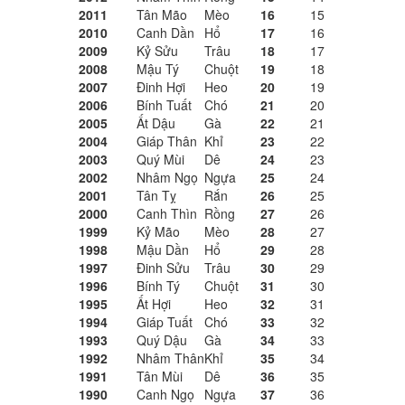
2011
Tân Mão
Mèo
16
15
2010
Canh Dần
Hổ
17
16
2009
Kỷ Sửu
Trâu
18
17
2008
Mậu Tý
Chuột
19
18
2007
Đinh Hợi
Heo
20
19
2006
Bính Tuất
Chó
21
20
2005
Ất Dậu
Gà
22
21
2004
Giáp Thân
Khỉ
23
22
2003
Quý Mùi
Dê
24
23
2002
Nhâm Ngọ
Ngựa
25
24
2001
Tân Tỵ
Rắn
26
25
2000
Canh Thìn
Rồng
27
26
1999
Kỷ Mão
Mèo
28
27
1998
Mậu Dần
Hổ
29
28
1997
Đinh Sửu
Trâu
30
29
1996
Bính Tý
Chuột
31
30
1995
Ất Hợi
Heo
32
31
1994
Giáp Tuất
Chó
33
32
1993
Quý Dậu
Gà
34
33
1992
Nhâm Thân
Khỉ
35
34
1991
Tân Mùi
Dê
36
35
1990
Canh Ngọ
Ngựa
37
36