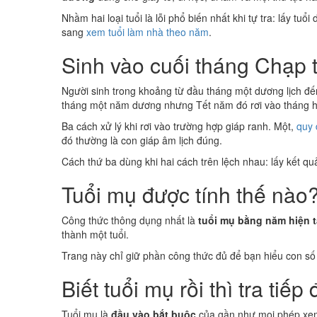
Nhầm hai loại tuổi là lỗi phổ biến nhất khi tự tra: lấy tu
sang
xem tuổi làm nhà theo năm
.
Sinh vào cuối tháng Chạp t
Người sinh trong khoảng từ đầu tháng một dương lịch 
tháng một năm dương nhưng Tết năm đó rơi vào tháng ha
Ba cách xử lý khi rơi vào trường hợp giáp ranh. Một,
quy 
đó thường là con giáp âm lịch đúng.
Cách thứ ba dùng khi hai cách trên lệch nhau: lấy kết q
Tuổi mụ được tính thế nào
Công thức thông dụng nhất là
tuổi mụ bằng năm hiện t
thành một tuổi.
Trang này chỉ giữ phần công thức đủ để bạn hiểu con số
Biết tuổi mụ rồi thì tra tiế
Tuổi mụ là
đầu vào bắt buộc
của gần như mọi phép xem 