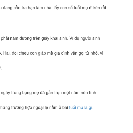
ếu đang cần tra hạn làm nhà, lấy con số tuổi mụ ở trên rồi
 phải năm dương trên giấy khai sinh. Ví dụ người sinh
Hai, đối chiếu con giáp mà gia đình vẫn gọi từ nhỏ, vì
.
i ngày trong bụng mẹ đã gần trọn một năm nên tính
 những trường hợp ngoại lệ nằm ở bài
tuổi mụ là gì
.