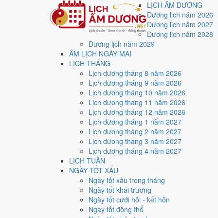
LỊCH ÂM DƯƠNG
Dương lịch năm 2026
Dương lịch năm 2027
Dương lịch năm 2028
Dương lịch năm 2029
Trang chủ
ÂM LỊCH NGÀY MAI
Công cụ
LỊCH THÁNG
Tính tuổi âm lịch
Lịch dương tháng 8 năm 2026
Tra tuổi mụ và tuổi d
Lịch dương tháng 9 năm 2026
Lịch dương tháng 10 năm 2026
Lịch dương tháng 11 năm 2026
Cập nhật: 31/07/2026
Lịch dương tháng 12 năm 2026
Lịch dương tháng 1 năm 2027
Tuổi âm lịch
, quen gọi là
tuổi mụ
, luôn lớn hơn tuổi dư
Lịch dương tháng 2 năm 2027
giáp, là ba dữ kiện dùng cho hầu hết phép xem tuổi.
Lịch dương tháng 3 năm 2027
Chọn năm sinh dương lịch
Lịch dương tháng 4 năm 2027
LỊCH TUẦN
Năm sinh dương lịch
NGÀY TỐT XẤU
Ngày tốt xấu trong tháng
Xem kết quả
Ngày tốt khai trương
Kết quả
Ngày tốt cưới hỏi - kết hôn
Ngày tốt động thổ
Năm 1996 (Bính Tý) -
31
tuổi mụ /
30
tuổi dương