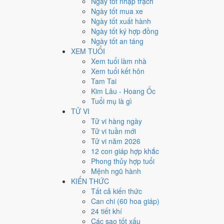
Ngày tốt nhập trạch
Năm sinh
Ngày tốt mua xe
1996
Ngày tốt xuất hành
Can chi
Ngày tốt ký hợp đồng
Bính Tý
Ngày tốt an táng
Con giáp
XEM TUỔI
Tý (Chuột)
Xem tuổi làm nhà
Tuổi mụ (âm)
Xem tuổi kết hôn
31
Tam Tai
Tuổi dương
Kim Lâu - Hoang Ốc
30
Tuổi mụ là gì
Thế hệ
TỬ VI
9x
Tử vi hàng ngày
Tốt nghiệp THPT (dự kiến)
Tử vi tuần mới
2013
Tử vi năm 2026
12 con giáp hợp khắc
Sinh năm 1996 thì năm 20
Phong thủy hợp tuổi
Mệnh ngũ hành
Người sinh năm 1996 (
Bính Tý
) năm 2026 được
31 tuổi
KIẾN THỨC
Tất cả kiến thức
Lấy con số
31
khi xem hạn và xem tuổi theo lịch pháp, lấ
Can chi (60 hoa giáp)
Muốn đọc phần luận giải cho chính tuổi này, xem
tính cá
24 tiết khí
Các sao tốt xấu