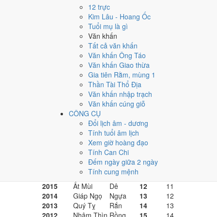
Bảng tra tuổi mụ theo năm
12 trực
Kim Lâu - Hoang Ốc
Bảng dưới quy sẵn tuổi mụ và tuổi dương của năm 2026 
Tuổi mụ là gì
Văn khấn
Lấy cột
tuổi mụ
khi xem hạn và xem tuổi theo lịch pháp, 
Tất cả văn khấn
Văn khấn Ông Táo
Tuổi mụ và tuổi dương năm 2026 theo từng năm sinh
Văn khấn Giao thừa
Năm sinh
Can chi
Con giáp
Tuổi mụ
Tuổi dương
Gia tiên Rằm, mùng 1
2026
Bính Ngọ
Ngựa
1
0
Thần Tài Thổ Địa
2025
Ất Tỵ
Rắn
2
1
Văn khấn nhập trạch
2024
Giáp Thìn
Rồng
3
2
Văn khấn cúng giỗ
2023
Quý Mão
Mèo
4
3
CÔNG CỤ
2022
Nhâm Dần
Hổ
5
4
Đổi lịch âm - dương
2021
Tân Sửu
Trâu
6
5
Tính tuổi âm lịch
2020
Canh Tý
Chuột
7
6
Xem giờ hoàng đạo
2019
Kỷ Hợi
Heo
8
7
Tính Can Chi
2018
Mậu Tuất
Chó
9
8
Đếm ngày giữa 2 ngày
2017
Đinh Dậu
Gà
10
9
Tính cung mệnh
2016
Bính Thân
Khỉ
11
10
2015
Ất Mùi
Dê
12
11
2014
Giáp Ngọ
Ngựa
13
12
2013
Quý Tỵ
Rắn
14
13
2012
Nhâm Thìn
Rồng
15
14