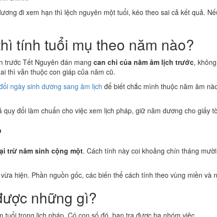
ổi dương đi xem hạn thì lệch nguyên một tuổi, kéo theo sai cả kết quả. N
hì tính tuổi mụ theo năm nào?
đến trước Tết Nguyên đán mang
can chi của năm âm lịch trước
, không
i thì vẫn thuộc con giáp của năm cũ.
đổi ngày sinh dương sang âm lịch
để biết chắc mình thuộc năm âm nào. 
uả quy đổi làm chuẩn cho việc xem lịch pháp, giữ năm dương cho giấy tờ
?
ại trừ năm sinh cộng một
. Cách tính này coi khoảng chín tháng mườ
 vừa hiện. Phần nguồn gốc, các biến thể cách tính theo vùng miền và
p được những gì?
tuổi trong lịch pháp. Có con số đó, bạn tra được ba nhóm việc.