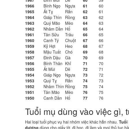
1967
Đinh Mùi
Dê
60
59
1966
Bính Ngọ
Ngựa
61
60
1965
Ất Tỵ
Rắn
62
61
1964
Giáp Thìn
Rồng
63
62
1963
Quý Mão
Mèo
64
63
1962
Nhâm Dần
Hổ
65
64
1961
Tân Sửu
Trâu
66
65
1960
Canh Tý
Chuột
67
66
1959
Kỷ Hợi
Heo
68
67
1958
Mậu Tuất
Chó
69
68
1957
Đinh Dậu
Gà
70
69
1956
Bính Thân
Khỉ
71
70
1955
Ất Mùi
Dê
72
71
1954
Giáp Ngọ
Ngựa
73
72
1953
Quý Tỵ
Rắn
74
73
1952
Nhâm Thìn
Rồng
75
74
1951
Tân Mão
Mèo
76
75
1950
Canh Dần
Hổ
77
76
Tuổi mụ dùng vào việc gì, 
Hai loại tuổi phục vụ hai nhóm việc khác hẳn nhau.
Tuổi
dương
dùng cho giấy tờ, đi học, đi làm và mọi thủ tục h