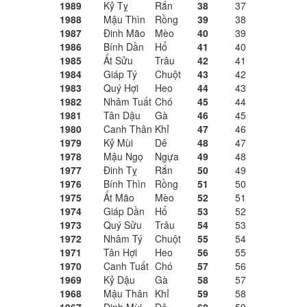
1989
Kỷ Tỵ
Rắn
38
37
1988
Mậu Thìn
Rồng
39
38
1987
Đinh Mão
Mèo
40
39
1986
Bính Dần
Hổ
41
40
1985
Ất Sửu
Trâu
42
41
1984
Giáp Tý
Chuột
43
42
1983
Quý Hợi
Heo
44
43
1982
Nhâm Tuất
Chó
45
44
1981
Tân Dậu
Gà
46
45
1980
Canh Thân
Khỉ
47
46
1979
Kỷ Mùi
Dê
48
47
1978
Mậu Ngọ
Ngựa
49
48
1977
Đinh Tỵ
Rắn
50
49
1976
Bính Thìn
Rồng
51
50
1975
Ất Mão
Mèo
52
51
1974
Giáp Dần
Hổ
53
52
1973
Quý Sửu
Trâu
54
53
1972
Nhâm Tý
Chuột
55
54
1971
Tân Hợi
Heo
56
55
1970
Canh Tuất
Chó
57
56
1969
Kỷ Dậu
Gà
58
57
1968
Mậu Thân
Khỉ
59
58