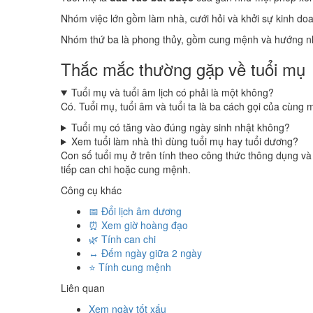
Nhóm việc lớn gồm làm nhà, cưới hỏi và khởi sự kinh do
Nhóm thứ ba là phong thủy, gồm cung mệnh và hướng nhà,
Thắc mắc thường gặp về tuổi mụ
Tuổi mụ và tuổi âm lịch có phải là một không?
Có. Tuổi mụ, tuổi âm và tuổi ta là ba cách gọi của cùng 
Tuổi mụ có tăng vào đúng ngày sinh nhật không?
Xem tuổi làm nhà thì dùng tuổi mụ hay tuổi dương?
Con số tuổi mụ ở trên tính theo công thức thông dụng và
tiếp can chi hoặc cung mệnh.
Công cụ khác
📅 Đổi lịch âm dương
⏰ Xem giờ hoàng đạo
🌿 Tính can chi
↔️ Đếm ngày giữa 2 ngày
⭐ Tính cung mệnh
Liên quan
Xem ngày tốt xấu