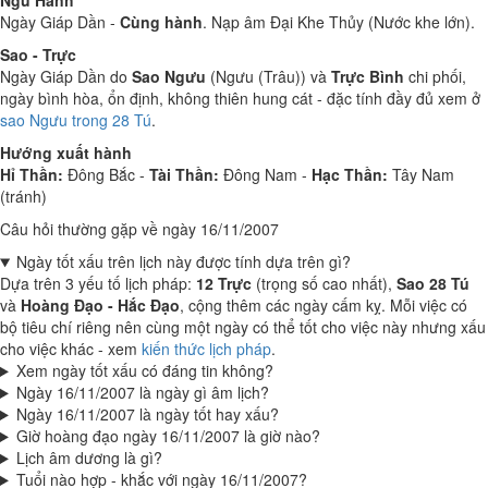
Ngũ Hành
Ngày Giáp Dần -
Cùng hành
. Nạp âm Đại Khe Thủy (Nước khe lớn).
Sao - Trực
Ngày Giáp Dần do
Sao Ngưu
(Ngưu (Trâu)) và
Trực Bình
chi phối,
ngày bình hòa, ổn định, không thiên hung cát - đặc tính đầy đủ xem ở
sao Ngưu trong 28 Tú
.
Hướng xuất hành
Hỉ Thần:
Đông Bắc -
Tài Thần:
Đông Nam -
Hạc Thần:
Tây Nam
(tránh)
Câu hỏi thường gặp về ngày 16/11/2007
Ngày tốt xấu trên lịch này được tính dựa trên gì?
Dựa trên 3 yếu tố lịch pháp:
12 Trực
(trọng số cao nhất),
Sao 28 Tú
và
Hoàng Đạo - Hắc Đạo
, cộng thêm các ngày cấm kỵ. Mỗi việc có
bộ tiêu chí riêng nên cùng một ngày có thể tốt cho việc này nhưng xấu
cho việc khác - xem
kiến thức lịch pháp
.
Xem ngày tốt xấu có đáng tin không?
Ngày 16/11/2007 là ngày gì âm lịch?
Ngày 16/11/2007 là ngày tốt hay xấu?
Giờ hoàng đạo ngày 16/11/2007 là giờ nào?
Lịch âm dương là gì?
Tuổi nào hợp - khắc với ngày 16/11/2007?