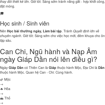
thay đổi thiết kế lớn
. Giờ tốt: Sáng sớm tránh nắng gắt - hợp khởi công,
đặt móng.
🎓
Học sinh / Sinh viên
Nên
Học bài thường ngày, Làm bài tập
. Tránh
Quyết định lớn về
chuyên ngành
. Giờ tốt: Sáng sớm cho việc học mới, đêm khuya cho ôn
tập sâu.
Can Chi, Ngũ hành và Nạp Âm
ngày Giáp Dần nói lên điều gì?
Ngày
Giáp Dần
có Thiên Can là
Giáp
thuộc hành
Mộc
, Địa Chi là
Dần
thuộc hành
Mộc
. Quan hệ Can - Chi:
Cùng hành
.
🌿 Mộc
→
🔥 Hỏa
→
⛰ Thổ
→