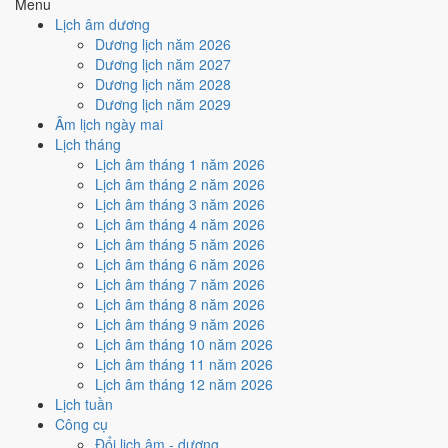
Menu
Ngày Hắc Đạo
gây bất lợi.
Lịch âm dương
Cách tính ngày tốt
Dương lịch năm 2026
🏗️
Động thổ - khởi công
Dương lịch năm 2027
4
/10
Trung bình
Dương lịch năm 2028
Động thổ - khởi công hôm nay ở
mức trung bình (4/10)
do
Dương lịch năm 2029
Ngày Hắc Đạo
gây bất lợi.
Âm lịch ngày mai
Lịch tháng
Cách tính ngày tốt
Lịch âm tháng 1 năm 2026
🏡
Nhập trạch - vào nhà mới
Lịch âm tháng 2 năm 2026
4
/10
Trung bình
Lịch âm tháng 3 năm 2026
Nhập trạch - vào nhà mới hôm nay ở
mức trung bình (4/10)
do
Lịch âm tháng 4 năm 2026
Sao Ngưu và Ngày Hắc Đạo
gây bất lợi.
Lịch âm tháng 5 năm 2026
Cách tính ngày tốt
Lịch âm tháng 6 năm 2026
🚗
Mua xe - tậu xe
Lịch âm tháng 7 năm 2026
4
/10
Trung bình
Lịch âm tháng 8 năm 2026
Mua xe - tậu xe hôm nay ở
mức trung bình (4/10)
do
Ngày
Lịch âm tháng 9 năm 2026
Hắc Đạo
gây bất lợi.
Lịch âm tháng 10 năm 2026
Lịch âm tháng 11 năm 2026
Cách tính ngày tốt
Lịch âm tháng 12 năm 2026
✈️
Xuất hành - đi xa
Lịch tuần
4
/10
Trung bình
Công cụ
Xuất hành - đi xa hôm nay ở
mức trung bình (4/10)
do
Ngày
Đổi lịch âm - dương
Hắc Đạo
gây bất lợi.