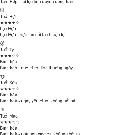
Tam Hợp - tài lộc tình duyên đồng hành
🐷
Tuổi Hợi
★★★★☆
Lục Hợp
Lục Hợp - hợp tác đối tác thuận lợi
🐭
Tuổi Tý
★★★☆☆
Bình hòa
Bình hoà - duy trì routine thường ngày
🐮
Tuổi Sửu
★★★☆☆
Bình hòa
Bình hoà - ngày yên bình, không nổi bật
🐰
Tuổi Mão
★★★☆☆
Bình hòa
Bình hoà - phù hợp việc cũ, không khởi sự