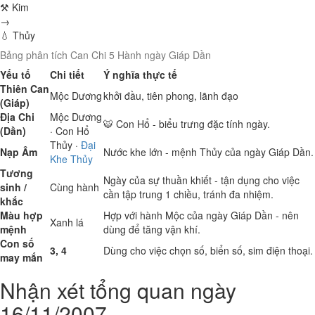
⚒ Kim
→
💧 Thủy
Bảng phân tích Can Chi 5 Hành ngày Giáp Dần
Yếu tố
Chi tiết
Ý nghĩa thực tế
Thiên Can
Mộc
Dương
khởi đầu, tiên phong, lãnh đạo
(Giáp)
Địa Chi
Mộc
Dương
🐯 Con Hổ - biểu trưng đặc tính ngày.
(Dần)
· Con Hổ
Thủy
·
Đại
Nạp Âm
Nước khe lớn - mệnh Thủy của ngày Giáp Dần.
Khe Thủy
Tương
Ngày của sự thuần khiết - tận dụng cho việc
sinh /
Cùng hành
cần tập trung 1 chiều, tránh đa nhiệm.
khắc
Màu hợp
Hợp với hành Mộc của ngày Giáp Dần - nên
Xanh lá
mệnh
dùng để tăng vận khí.
Con số
3, 4
Dùng cho việc chọn số, biển số, sim điện thoại.
may mắn
Nhận xét tổng quan ngày
16/11/2007