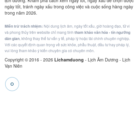
lịch dương. Khám phá cách xem ngày tốt, ngày xấu để chọn được
ngày tốt, tránh ngày xấu trong công việc và cuộc sống hàng ngày
trong năm 2026.
Miễn trừ trách nhiệm:
Nội dung lịch âm, ngày tốt xấu, giờ hoàng đạo, tử vi
và phong thủy trên website chỉ mang tính
tham khảo văn hóa - tín ngưỡng
dân gian
, không thay thế tư vấn y tế, pháp lý hoặc tài chính chuyên nghiệp.
Với các quyết định quan trọng về sức khỏe, phẫu thuật, đầu tư hay pháp lý,
vui lòng tham khảo ý kiến chuyên gia có chuyên môn.
Copyright © 2016 -
2026
Lichamduong
- Lịch Âm Dương - Lịch
Vạn Niên