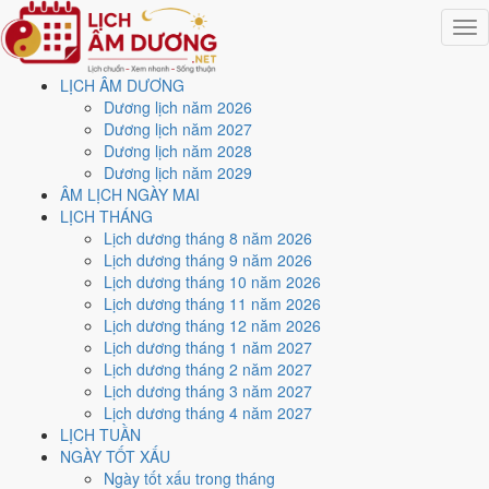
Togg
navig
LỊCH ÂM DƯƠNG
Trang chủ
Dương lịch năm 2026
Lịch năm 2007
Dương lịch năm 2027
Tháng 11/2007
Dương lịch năm 2028
Ngày 16/11/2007 (Giáp Dần)
Dương lịch năm 2029
ÂM LỊCH NGÀY MAI
Xem ngày
16/11/2007
LỊCH THÁNG
Lịch dương tháng 8 năm 2026
dương lịch - Ngày 7/10 âm
Lịch dương tháng 9 năm 2026
Lịch dương tháng 10 năm 2026
lịch (Giáp Dần) tốt hay xấu?
Lịch dương tháng 11 năm 2026
Lịch dương tháng 12 năm 2026
Lịch dương tháng 1 năm 2027
Ngày 16/11/2007 dương lịch (Thứ Sáu) là ngày 7/10/2007 âm lịch
,
Lịch dương tháng 2 năm 2027
tức ngày
Giáp Dần
- Cùng hành, Trực Bình, Sao Ngưu, nạp âm Đại
Lịch dương tháng 3 năm 2027
Khe Thủy. Tổng hòa, đây là
Ngày Hung
với điểm trung bình
4.0/10
Lịch dương tháng 4 năm 2027
cho các việc quan trọng. Giờ Hoàng Đạo trong ngày:
Tý, Sửu, Thìn,
LỊCH TUẦN
Tỵ, Mùi, Tuất
.
NGÀY TỐT XẤU
Ngày Dương
Ngày tốt xấu trong tháng