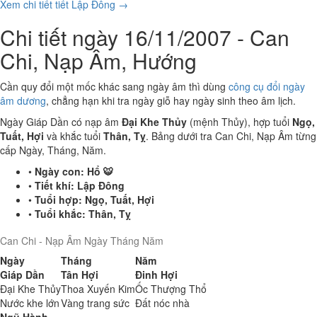
Xem chi tiết tiết Lập Đông →
Chi tiết ngày 16/11/2007 - Can
Chi, Nạp Âm, Hướng
Cần quy đổi một mốc khác sang ngày âm thì dùng
công cụ đổi ngày
âm dương
, chẳng hạn khi tra ngày giỗ hay ngày sinh theo âm lịch.
Ngày Giáp Dần có nạp âm
Đại Khe Thủy
(mệnh Thủy), hợp tuổi
Ngọ,
Tuất, Hợi
và khắc tuổi
Thân, Tỵ
. Bảng dưới tra Can Chi, Nạp Âm từng
cấp Ngày, Tháng, Năm.
•
Ngày con:
Hổ 🐯
•
Tiết khí:
Lập Đông
•
Tuổi hợp:
Ngọ, Tuất, Hợi
•
Tuổi khắc:
Thân, Tỵ
Can Chi - Nạp Âm Ngày Tháng Năm
Ngày
Tháng
Năm
Giáp Dần
Tân Hợi
Đinh Hợi
Đại Khe Thủy
Thoa Xuyến Kim
Ốc Thượng Thổ
Nước khe lớn
Vàng trang sức
Đất nóc nhà