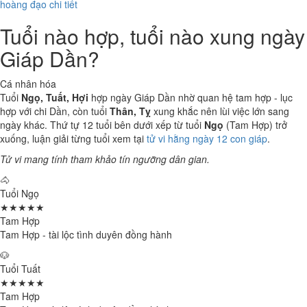
hoàng đạo chi tiết
Tuổi nào hợp, tuổi nào xung ngày
Giáp Dần?
Cá nhân hóa
Tuổi
Ngọ, Tuất, Hợi
hợp ngày Giáp Dần nhờ quan hệ tam hợp - lục
hợp với chi Dần, còn tuổi
Thân, Tỵ
xung khắc nên lùi việc lớn sang
ngày khác. Thứ tự 12 tuổi bên dưới xếp từ tuổi
Ngọ
(Tam Hợp) trở
xuống, luận giải từng tuổi xem tại
tử vi hằng ngày 12 con giáp
.
Tử vi mang tính tham khảo tín ngưỡng dân gian.
🐴
Tuổi Ngọ
★★★★★
Tam Hợp
Tam Hợp - tài lộc tình duyên đồng hành
🐶
Tuổi Tuất
★★★★★
Tam Hợp