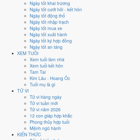
Thứ Sáu
Ngày tốt khai trương
Ngày Âm
Ngày tốt cưới hỏi - kết hôn
Tháng 11 năm 2007
Ngày tốt động thổ
16
Ngày tốt nhập trạch
Tháng 10 âm năm 2007
Ngày tốt mua xe
7
Ngày tốt xuất hành
Tiết Lập Đông
Ngày tốt ký hợp đồng
Giờ
Ngày tốt an táng
Giáp Tý
XEM TUỔI
Ngày 7
Xem tuổi làm nhà
Giáp Dần
Xem tuổi kết hôn
Tháng 10
Tam Tai
Tân Hợi
Kim Lâu - Hoang Ốc
Năm 2007
Tuổi mụ là gì
Đinh Hợi
TỬ VI
Tử vi hàng ngày
Ngày Giáp Dần có Trực
Bình
(ngày bình hòa, ổn định, không thiên
Tử vi tuần mới
hung cát) và gặp Sao
Thiên Lao hắc đạo
. Điểm trung bình 7 việc
Tử vi năm 2026
chính chỉ
4.0/10
nên đây là
Ngày Hung
, cần thận trọng với các quyết
12 con giáp hợp khắc
định lớn khó đảo ngược.
Phong thủy hợp tuổi
Mệnh ngũ hành
Tuổi
Ngọ, Tuất, Hợi
hợp ngày; tuổi
Thân
nên thận trọng (Lục Xung).
KIẾN THỨC