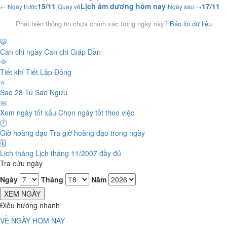
15/11
Lịch âm dương hôm nay
17/11
← Ngày trước
Quay về
Ngày sau →
Phát hiện thông tin chưa chính xác trong ngày này?
Báo lỗi dữ liệu
🐯
Can chi ngày
Can chi Giáp Dần
🌞
Tiết khí
Tiết Lập Đông
⭐
Sao 28 Tú
Sao Ngưu
📅
Xem ngày tốt xấu
Chọn ngày tốt theo việc
🕐
Giờ hoàng đạo
Tra giờ hoàng đạo trong ngày
🗓️
Lịch tháng
Lịch tháng 11/2007 đầy đủ
Tra cứu ngày
Ngày
Tháng
Năm
XEM NGÀY
Điều hướng nhanh
VỀ NGÀY HÔM NAY