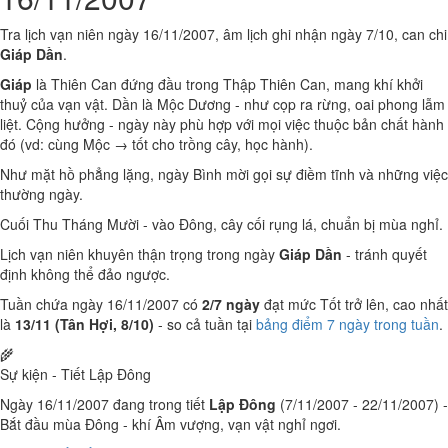
Tra lịch vạn niên ngày 16/11/2007, âm lịch ghi nhận ngày 7/10, can chi
Giáp Dần
.
Giáp
là Thiên Can đứng đầu trong Thập Thiên Can, mang khí khởi
thuỷ của vạn vật. Dần là Mộc Dương - như cọp ra rừng, oai phong lẫm
liệt. Cộng hưởng - ngày này phù hợp với mọi việc thuộc bản chất hành
đó (vd: cùng Mộc → tốt cho trồng cây, học hành).
Như mặt hồ phẳng lặng, ngày Bình mời gọi sự điềm tĩnh và những việc
thường ngày.
Cuối Thu Tháng Mười - vào Đông, cây cối rụng lá, chuẩn bị mùa nghỉ.
Lịch vạn niên khuyên thận trọng trong ngày
Giáp Dần
- tránh quyết
định không thể đảo ngược.
Tuần chứa ngày 16/11/2007 có
2/7 ngày
đạt mức Tốt trở lên, cao nhất
là
13/11 (Tân Hợi, 8/10)
- so cả tuần tại
bảng điểm 7 ngày trong tuần
.
🌾
Sự kiện - Tiết Lập Đông
Ngày 16/11/2007 đang trong tiết
Lập Đông
(7/11/2007 - 22/11/2007) -
Bắt đầu mùa Đông - khí Âm vượng, vạn vật nghỉ ngơi.