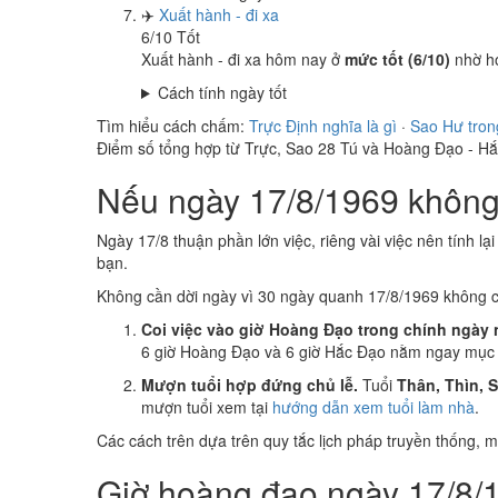
✈️
Xuất hành - đi xa
6
/10
Tốt
Xuất hành - đi xa hôm nay ở
mức tốt (6/10)
nhờ h
Cách tính ngày tốt
Tìm hiểu cách chấm:
Trực Định nghĩa là gì
·
Sao Hư tron
Điểm số tổng hợp từ Trực, Sao 28 Tú và Hoàng Đạo - H
Nếu ngày 17/8/1969 không 
Ngày 17/8 thuận phần lớn việc, riêng vài việc nên tính lạ
bạn.
Không cần dời ngày vì 30 ngày quanh 17/8/1969 không 
Coi việc vào giờ Hoàng Đạo trong chính ngày 
6 giờ Hoàng Đạo và 6 giờ Hắc Đạo nằm ngay mục k
Mượn tuổi hợp đứng chủ lễ.
Tuổi
Thân, Thìn, 
mượn tuổi xem tại
hướng dẫn xem tuổi làm nhà
.
Các cách trên dựa trên quy tắc lịch pháp truyền thống,
Giờ hoàng đạo ngày 17/8/