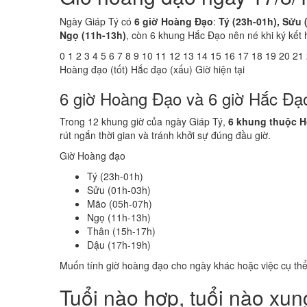
Ngày Giáp Tý có
6 giờ Hoàng Đạo
:
Tý (23h-01h), Sửu 
Ngọ (11h-13h)
, còn 6 khung Hắc Đạo nên né khi ký kết 
0
1
2
3
4
5
6
7
8
9
10
11
12
13
14
15
16
17
18
19
20
21
Hoàng đạo (tốt)
Hắc đạo (xấu)
Giờ hiện tại
6 giờ Hoàng Đạo và 6 giờ Hắc Đạ
Trong 12 khung giờ của ngày Giáp Tý,
6 khung thuộc 
rút ngắn thời gian và tránh khởi sự đúng đầu giờ.
Giờ Hoàng đạo
Tý (23h-01h)
Sửu (01h-03h)
Mão (05h-07h)
Ngọ (11h-13h)
Thân (15h-17h)
Dậu (17h-19h)
Muốn tính giờ hoàng đạo cho ngày khác hoặc việc cụ th
Tuổi nào hợp, tuổi nào xu