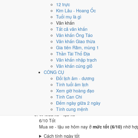
🏪
Khai trương - mở cửa hàng
12 trực
6
/10
Tốt
Kim Lâu - Hoang Ốc
Khai trương - mở cửa hàng hôm nay ở
mức tốt (6/
Tuổi mụ là gì
Văn khấn
Cách tính ngày tốt
Tất cả văn khấn
🤝
Ký hợp đồng - giao ước
Văn khấn Ông Táo
9
/10
Rất tốt
Văn khấn Giao thừa
Ký hợp đồng - giao ước hôm nay ở
mức rất tốt (9/
Gia tiên Rằm, mùng 1
Cách tính ngày tốt
Thần Tài Thổ Địa
🏗️
Động thổ - khởi công
Văn khấn nhập trạch
6
/10
Tốt
Văn khấn cúng giỗ
Động thổ - khởi công hôm nay ở
mức tốt (6/10)
nh
CÔNG CỤ
Đổi lịch âm - dương
Cách tính ngày tốt
Tính tuổi âm lịch
🏡
Nhập trạch - vào nhà mới
Xem giờ hoàng đạo
9
/10
Rất tốt
Tính Can Chi
Nhập trạch - vào nhà mới hôm nay ở
mức rất tốt (
Đếm ngày giữa 2 ngày
Cách tính ngày tốt
Tính cung mệnh
🚗
Mua xe - tậu xe
6
/10
Tốt
Mua xe - tậu xe hôm nay ở
mức tốt (6/10)
nhờ hợ
Cách tính ngày tốt