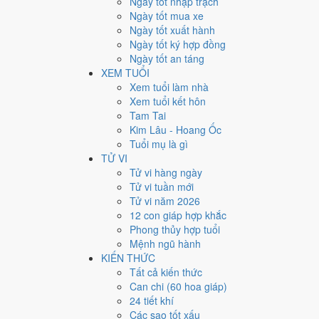
Ngày tốt nhập trạch
Giờ
Ngày tốt mua xe
Giáp Tý
Ngày tốt xuất hành
Ngày 5
Ngày tốt ký hợp đồng
Giáp Tý
Ngày tốt an táng
Tháng 7
XEM TUỔI
Nhâm Thân
Xem tuổi làm nhà
Năm 1969
Xem tuổi kết hôn
Kỷ Dậu
Tam Tai
Kim Lâu - Hoang Ốc
Ngày Giáp Tý có Trực
Định
(ngày yên ổn, vững chắc) v
Tuổi mụ là gì
trọng.
TỬ VI
Tuổi
Thân, Thìn, Sửu
hợp ngày; tuổi
Ngọ
nên thận trọn
Tử vi hàng ngày
Tử vi tuần mới
Ngày 17/8/1969 tốt hay xấu
Tử vi năm 2026
12 con giáp hợp khắc
Ngày 17/8/1969 đạt
7.3/10
trung bình cho 7 việc chính: 
Phong thủy hợp tuổi
Thanh Long hoàng đạo nên điểm từng việc chênh nhau 
Mệnh ngũ hành
KIẾN THỨC
💍
Cưới hỏi - đính hôn
Tất cả kiến thức
9
/10
Rất tốt
Can chi (60 hoa giáp)
Cưới hỏi - đính hôn hôm nay ở
mức rất tốt (9/10)
24 tiết khí
Cách tính ngày tốt
Các sao tốt xấu