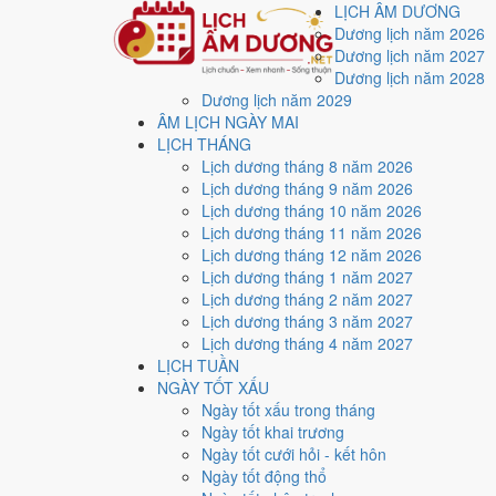
LỊCH ÂM DƯƠNG
Dương lịch năm 2026
Dương lịch năm 2027
Dương lịch năm 2028
Dương lịch năm 2029
Trang chủ
ÂM LỊCH NGÀY MAI
Lịch năm 1969
LỊCH THÁNG
Tháng 8/1969
Lịch dương tháng 8 năm 2026
Ngày 17/8/1969 (Giáp Tý)
Lịch dương tháng 9 năm 2026
Xem ngày
17/8/1969
d
Lịch dương tháng 10 năm 2026
Lịch dương tháng 11 năm 2026
Lịch dương tháng 12 năm 2026
Ngày 17/8/1969 dương lịch (Chủ Nhật) là ngày 5/7/19
Lịch dương tháng 1 năm 2027
trung bình
7.3/10
cho các việc quan trọng. Giờ Hoàng Đ
Lịch dương tháng 2 năm 2027
Lịch dương tháng 3 năm 2027
Ngày Dương
Lịch dương tháng 4 năm 2027
Chủ Nhật
LỊCH TUẦN
Ngày Âm
NGÀY TỐT XẤU
Tháng 8 năm 1969
Ngày tốt xấu trong tháng
17
Ngày tốt khai trương
Tháng 7 âm năm 1969
Ngày tốt cưới hỏi - kết hôn
5
Ngày tốt động thổ