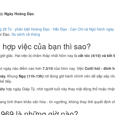
ợp
Ngày Hoàng Đạo
.
g 28 Tú
·
phân biệt Hoàng Đạo - Hắc Đạo
·
Can Chi và Ngũ hành ngày
ắc Đạo.
So sánh cả tháng
hợp việc của bạn thì sao?
i giờ giấc. Hai việc bị chấm thấp nhất hôm nay là
cắt tóc (4/10) và kết 
có ngày nào điểm cao hơn
7.3/10
của hôm nay. Việc
Cưới hỏi - đính 
này.
Khung
Ngọ (11h-13h)
rơi đúng giờ hành chính nên dễ sắp xếp nh
ế tiếp.
Sửu
hợp ngày Giáp Tý, nhờ người tuổi này thay mặt động thổ hoặc nhận
 mang tính tham khảo văn hóa - tín ngưỡng, không thay thế quyết định
1969 là những giờ nào?