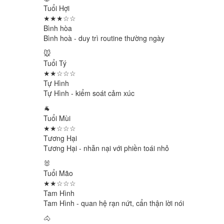
Tuổi Hợi
★★★☆☆
Bình hòa
Bình hoà - duy trì routine thường ngày
🐭
Tuổi Tý
★★☆☆☆
Tự Hình
Tự Hình - kiểm soát cảm xúc
🐐
Tuổi Mùi
★★☆☆☆
Tương Hại
Tương Hại - nhẫn nại với phiền toái nhỏ
🐰
Tuổi Mão
★★☆☆☆
Tam Hình
Tam Hình - quan hệ rạn nứt, cẩn thận lời nói
🐴