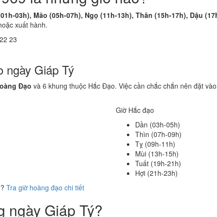
(01h-03h), Mão (05h-07h), Ngọ (11h-13h), Thân (15h-17h), Dậu (17
hoặc xuất hành.
22
23
o ngày Giáp Tý
Hoàng Đạo
và 6 khung thuộc Hắc Đạo. Việc cần chắc chắn nên đặt vào
Giờ Hắc đạo
Dần (03h-05h)
Thìn (07h-09h)
Tỵ (09h-11h)
Mùi (13h-15h)
Tuất (19h-21h)
Hợi (21h-23h)
ể?
Tra giờ hoàng đạo chi tiết
ng ngày Giáp Tý?