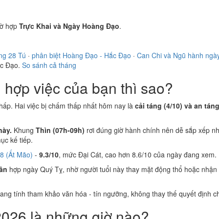
ờ hợp
Trực Khai và Ngày Hoàng Đạo
.
ng 28 Tú
·
phân biệt Hoàng Đạo - Hắc Đạo
·
Can Chi và Ngũ hành ngà
ắc Đạo.
So sánh cả tháng
hợp việc của bạn thì sao?
hấp. Hai việc bị chấm thấp nhất hôm nay là
cải táng (4/10) và an táng
này.
Khung
Thìn (07h-09h)
rơi đúng giờ hành chính nên dễ sắp xếp nh
c kế tiếp.
8 (Ất Mão)
-
9.3/10
, mức Đại Cát, cao hơn 8.6/10 của ngày đang xem.
ân
hợp ngày Quý Tỵ, nhờ người tuổi này thay mặt động thổ hoặc nhận 
 mang tính tham khảo văn hóa - tín ngưỡng, không thay thế quyết định
2026 là những giờ nào?