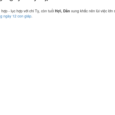
ợp - lục hợp với chi Tỵ, còn tuổi
Hợi, Dần
xung khắc nên lùi việc lớn 
ng ngày 12 con giáp
.