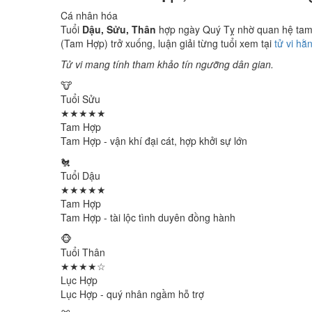
Cá nhân hóa
Tuổi
Dậu, Sửu, Thân
hợp ngày Quý Tỵ nhờ quan hệ tam h
(Tam Hợp) trở xuống, luận giải từng tuổi xem tại
tử vi hằ
Tử vi mang tính tham khảo tín ngưỡng dân gian.
🐮
Tuổi Sửu
★★★★★
Tam Hợp
Tam Hợp - vận khí đại cát, hợp khởi sự lớn
🐔
Tuổi Dậu
★★★★★
Tam Hợp
Tam Hợp - tài lộc tình duyên đồng hành
🐵
Tuổi Thân
★★★★☆
Lục Hợp
Lục Hợp - quý nhân ngầm hỗ trợ