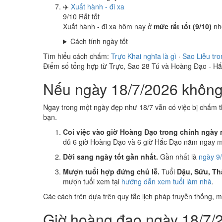
✈️
Xuất hành - đi xa
9
/10
Rất tốt
Xuất hành - đi xa hôm nay ở
mức rất tốt (9/10)
nh
Cách tính ngày tốt
Tìm hiểu cách chấm:
Trực Khai nghĩa là gì
·
Sao Liễu tro
Điểm số tổng hợp từ Trực, Sao 28 Tú và Hoàng Đạo - H
Nếu ngày 18/7/2026 không 
Ngay trong một ngày đẹp như 18/7 vẫn có việc bị chấm t
bạn.
Coi việc vào giờ Hoàng Đạo trong chính ngày 
đủ 6 giờ Hoàng Đạo và 6 giờ Hắc Đạo nằm ngay mụ
Dời sang ngày tốt gần nhất.
Gần nhất là
ngày 9/
Mượn tuổi hợp đứng chủ lễ.
Tuổi
Dậu, Sửu, Th
mượn tuổi xem tại
hướng dẫn xem tuổi làm nhà
.
Các cách trên dựa trên quy tắc lịch pháp truyền thống,
Giờ hoàng đạo ngày 18/7/