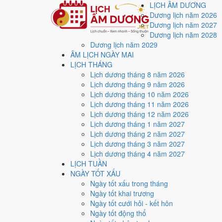
LỊCH ÂM DƯƠNG
Dương lịch năm 2026
Dương lịch năm 2027
Dương lịch năm 2028
Dương lịch năm 2029
Trang chủ
ÂM LỊCH NGÀY MAI
Lịch năm 2026
LỊCH THÁNG
Tháng 7/2026
Lịch dương tháng 8 năm 2026
Ngày 18/7/2026 (Quý Tỵ)
Lịch dương tháng 9 năm 2026
Xem ngày
18/7/2026
d
Lịch dương tháng 10 năm 2026
Lịch dương tháng 11 năm 2026
Lịch dương tháng 12 năm 2026
Ngày 18/7/2026 dương lịch (Thứ Bảy) là ngày 5/6/202
Lịch dương tháng 1 năm 2027
điểm trung bình
8.6/10
cho các việc quan trọng. Giờ Ho
Lịch dương tháng 2 năm 2027
Lịch dương tháng 3 năm 2027
Ngày Dương
Lịch dương tháng 4 năm 2027
Thứ Bảy
LỊCH TUẦN
Ngày Âm
NGÀY TỐT XẤU
Tháng 7 năm 2026
Ngày tốt xấu trong tháng
18
Ngày tốt khai trương
Tháng 6 âm năm 2026
Ngày tốt cưới hỏi - kết hôn
5
Ngày tốt động thổ