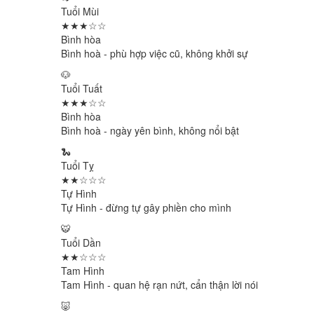
Tuổi Mùi
★★★☆☆
Bình hòa
Bình hoà - phù hợp việc cũ, không khởi sự
🐶
Tuổi Tuất
★★★☆☆
Bình hòa
Bình hoà - ngày yên bình, không nổi bật
🐍
Tuổi Tỵ
★★☆☆☆
Tự Hình
Tự Hình - đừng tự gây phiền cho mình
🐯
Tuổi Dần
★★☆☆☆
Tam Hình
Tam Hình - quan hệ rạn nứt, cẩn thận lời nói
🐷