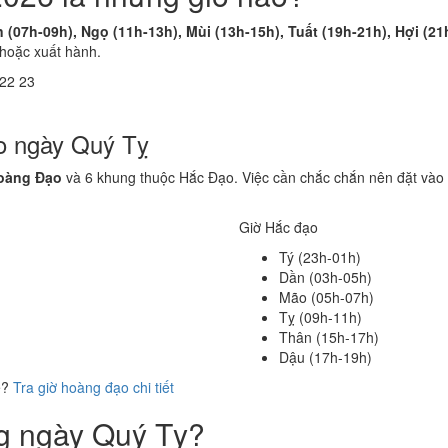
 (07h-09h), Ngọ (11h-13h), Mùi (13h-15h), Tuất (19h-21h), Hợi (21
 hoặc xuất hành.
22
23
o ngày Quý Tỵ
oàng Đạo
và 6 khung thuộc Hắc Đạo. Việc cần chắc chắn nên đặt vào 
Giờ Hắc đạo
Tý (23h-01h)
Dần (03h-05h)
Mão (05h-07h)
Tỵ (09h-11h)
Thân (15h-17h)
Dậu (17h-19h)
ể?
Tra giờ hoàng đạo chi tiết
ng ngày Quý Tỵ?