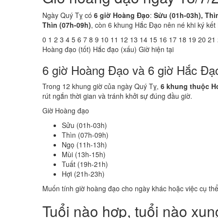
Ngày Quý Tỵ có
6 giờ Hoàng Đạo
:
Sửu (01h-03h), Thìn
Thìn (07h-09h)
, còn 6 khung Hắc Đạo nên né khi ký kết
0
1
2
3
4
5
6
7
8
9
10
11
12
13
14
15
16
17
18
19
20
21
Hoàng đạo (tốt)
Hắc đạo (xấu)
Giờ hiện tại
6 giờ Hoàng Đạo và 6 giờ Hắc Đạ
Trong 12 khung giờ của ngày Quý Tỵ,
6 khung thuộc H
rút ngắn thời gian và tránh khởi sự đúng đầu giờ.
Giờ Hoàng đạo
Sửu (01h-03h)
Thìn (07h-09h)
Ngọ (11h-13h)
Mùi (13h-15h)
Tuất (19h-21h)
Hợi (21h-23h)
Muốn tính giờ hoàng đạo cho ngày khác hoặc việc cụ th
Tuổi nào hợp, tuổi nào xu