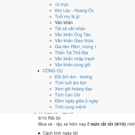
🏪
Khai trương - mở cửa hàng
12 trực
9
/10
Rất tốt
Kim Lâu - Hoang Ốc
Khai trương - mở cửa hàng hôm nay ở
mức rất tốt
Tuổi mụ là gì
Văn khấn
Cách tính ngày tốt
Tất cả văn khấn
🤝
Ký hợp đồng - giao ước
Văn khấn Ông Táo
6
/10
Tốt
Văn khấn Giao thừa
Ký hợp đồng - giao ước hôm nay ở
mức tốt (6/10)
Gia tiên Rằm, mùng 1
Cách tính ngày tốt
Thần Tài Thổ Địa
🏗️
Động thổ - khởi công
Văn khấn nhập trạch
9
/10
Rất tốt
Văn khấn cúng giỗ
Động thổ - khởi công hôm nay ở
mức rất tốt (9/10
CÔNG CỤ
Đổi lịch âm - dương
Cách tính ngày tốt
Tính tuổi âm lịch
🏡
Nhập trạch - vào nhà mới
Xem giờ hoàng đạo
9
/10
Rất tốt
Tính Can Chi
Nhập trạch - vào nhà mới hôm nay ở
mức rất tốt (
Đếm ngày giữa 2 ngày
Cách tính ngày tốt
Tính cung mệnh
🚗
Mua xe - tậu xe
9
/10
Rất tốt
Mua xe - tậu xe hôm nay ở
mức rất tốt (9/10)
nhờ
Cách tính ngày tốt