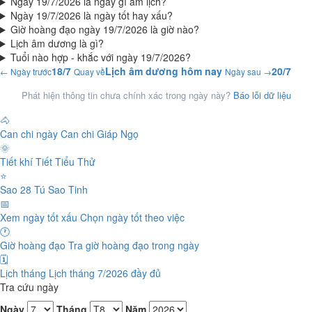
Ngày 19/7/2026 là ngày gì âm lịch?
Ngày 19/7/2026 là ngày tốt hay xấu?
Giờ hoàng đạo ngày 19/7/2026 là giờ nào?
Lịch âm dương là gì?
Tuổi nào hợp - khắc với ngày 19/7/2026?
18/7
Lịch âm dương hôm nay
20/7
← Ngày trước
Quay về
Ngày sau →
Phát hiện thông tin chưa chính xác trong ngày này?
Báo lỗi dữ liệu
🐴
Can chi ngày
Can chi Giáp Ngọ
🌞
Tiết khí
Tiết Tiểu Thử
⭐
Sao 28 Tú
Sao Tinh
📅
Xem ngày tốt xấu
Chọn ngày tốt theo việc
🕐
Giờ hoàng đạo
Tra giờ hoàng đạo trong ngày
🗓️
Lịch tháng
Lịch tháng 7/2026 đầy đủ
Tra cứu ngày
Ngày
Tháng
Năm