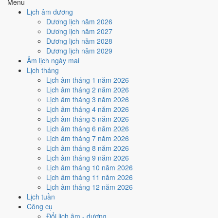
Menu
Ký hợp đồng - giao ước hôm nay ở
mức xấu (3/10)
do
Trực Bế
Lịch âm dương
và Ngày Hắc Đạo
gây bất lợi.
Dương lịch năm 2026
Dương lịch năm 2027
Cách tính ngày tốt
Dương lịch năm 2028
🏗️
Động thổ - khởi công
Dương lịch năm 2029
3
/10
Xấu
Âm lịch ngày mai
Động thổ - khởi công hôm nay ở
mức xấu (3/10)
do
Trực Bế và
Lịch tháng
Ngày Hắc Đạo
gây bất lợi.
Lịch âm tháng 1 năm 2026
Cách tính ngày tốt
Lịch âm tháng 2 năm 2026
🏡
Nhập trạch - vào nhà mới
Lịch âm tháng 3 năm 2026
3
/10
Xấu
Lịch âm tháng 4 năm 2026
Nhập trạch - vào nhà mới hôm nay ở
mức xấu (3/10)
do
Trực
Lịch âm tháng 5 năm 2026
Bế và Ngày Hắc Đạo
gây bất lợi.
Lịch âm tháng 6 năm 2026
Lịch âm tháng 7 năm 2026
Cách tính ngày tốt
Lịch âm tháng 8 năm 2026
🚗
Mua xe - tậu xe
Lịch âm tháng 9 năm 2026
3
/10
Xấu
Lịch âm tháng 10 năm 2026
Mua xe - tậu xe hôm nay ở
mức xấu (3/10)
do
Trực Bế và
Lịch âm tháng 11 năm 2026
Ngày Hắc Đạo
gây bất lợi.
Lịch âm tháng 12 năm 2026
Cách tính ngày tốt
Lịch tuần
✈️
Xuất hành - đi xa
Công cụ
3
/10
Xấu
Đổi lịch âm - dương