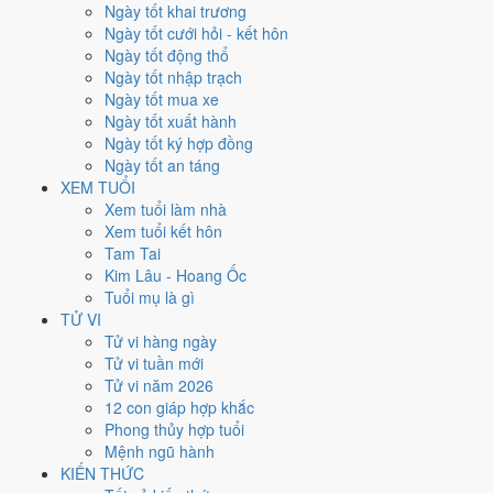
Chủ Nhật
Ngày tốt khai trương
Ngày Âm
Ngày tốt cưới hỏi - kết hôn
Tháng 7 năm 2026
Ngày tốt động thổ
19
Ngày tốt nhập trạch
Tháng 6 âm năm 2026
Ngày tốt mua xe
6
Ngày tốt xuất hành
Tiết Tiểu Thử
Ngày tốt ký hợp đồng
Giờ
Ngày tốt an táng
Giáp Tý
XEM TUỔI
Ngày 6
Xem tuổi làm nhà
Giáp Ngọ
Xem tuổi kết hôn
Tháng 6
Tam Tai
Ất Mùi
Kim Lâu - Hoang Ốc
Năm 2026
Tuổi mụ là gì
Bính Ngọ
TỬ VI
Tử vi hàng ngày
Ngày Giáp Ngọ có Trực
Bế
(ngày đóng cửa, bế tắc) và gặp Sao
Thiên
Tử vi tuần mới
Lao hắc đạo
. Điểm trung bình 7 việc chính chỉ
3.0/10
nên đây là
Tử vi năm 2026
Ngày Đại Hung
, tránh hẳn cưới hỏi, khai trương, động thổ.
12 con giáp hợp khắc
Phong thủy hợp tuổi
Tuổi
Tuất, Dần, Mùi
hợp ngày; tuổi
Tý
nên thận trọng (Lục Xung).
Mệnh ngũ hành
Ngày 19/7/2026 chỉ đạt
3.0/10
cho việc trọng đại. Có
2 ngày gần đây
KIẾN THỨC
tốt hơn
để thay thế, xem mục xử lý bên dưới.