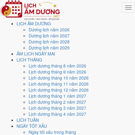
Togg
navig
LỊCH ÂM DƯƠNG
Trang chủ
Dương lịch năm 2026
Lịch năm 2026
Dương lịch năm 2027
Tháng 7/2026
Dương lịch năm 2028
Ngày 19/7/2026 (Giáp Ngọ)
Dương lịch năm 2029
ÂM LỊCH NGÀY MAI
Xem ngày
19/7/2026
dương
LỊCH THÁNG
Lịch dương tháng 8 năm 2026
lịch - Ngày 6/6 âm lịch
Lịch dương tháng 9 năm 2026
Lịch dương tháng 10 năm 2026
(Giáp Ngọ) tốt hay xấu?
Lịch dương tháng 11 năm 2026
Lịch dương tháng 12 năm 2026
Lịch dương tháng 1 năm 2027
Ngày 19/7/2026 dương lịch (Chủ Nhật) là ngày 6/6/2026 âm lịch
,
Lịch dương tháng 2 năm 2027
tức ngày
Giáp Ngọ
- Can sinh Chi, Trực Bế, Sao Tinh, nạp âm Sa
Lịch dương tháng 3 năm 2027
Trung Kim. Tổng hòa, đây là
Ngày Đại Hung
với điểm trung bình
Lịch dương tháng 4 năm 2027
3.0/10
cho các việc quan trọng. Giờ Hoàng Đạo trong ngày:
Tý, Sửu,
LỊCH TUẦN
Mão, Ngọ, Thân, Dậu
.
NGÀY TỐT XẤU
Ngày Dương
Ngày tốt xấu trong tháng