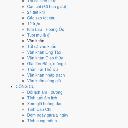
Tất cả kiến thức
Can chi (60 hoa giáp)
Ngày 19/7/2026 tốt hay xấu cho
24 tiết khí
Các sao tốt xấu
việc gì?
12 trực
Kim Lâu - Hoang Ốc
Ngày 19/7/2026 đạt
3.0/10
trung bình cho 7 việc chính: cao nhất là
Tuổi mụ là gì
Sửa nhà - tu tạo (8/10)
, thấp nhất là
Học hành - thi cử (3/10)
. Trực
Văn khấn
Bế (ngày đóng cửa, bế tắc) và gặp Sao Thiên Lao hắc đạo nên điểm
Tất cả văn khấn
từng việc chênh nhau như bảng dưới.
Văn khấn Ông Táo
Văn khấn Giao thừa
💍
Cưới hỏi - đính hôn
Gia tiên Rằm, mùng 1
3
/10
Xấu
Thần Tài Thổ Địa
Cưới hỏi - đính hôn hôm nay ở
mức xấu (3/10)
do
Trực Bế và
Văn khấn nhập trạch
Ngày Hắc Đạo
gây bất lợi.
Văn khấn cúng giỗ
Cách tính ngày tốt
CÔNG CỤ
🏪
Khai trương - mở cửa hàng
Đổi lịch âm - dương
3
/10
Xấu
Tính tuổi âm lịch
Khai trương - mở cửa hàng hôm nay ở
mức xấu (3/10)
do
Trực
Xem giờ hoàng đạo
Bế và Ngày Hắc Đạo
gây bất lợi.
Tính Can Chi
Đếm ngày giữa 2 ngày
Cách tính ngày tốt
Tính cung mệnh
🤝
Ký hợp đồng - giao ước
3
/10
Xấu