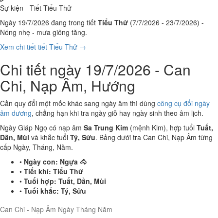
Sự kiện - Tiết Tiểu Thử
Ngày 19/7/2026 đang trong tiết
Tiểu Thử
(7/7/2026 - 23/7/2026) -
Nóng nhẹ - mưa giông tăng.
Xem chi tiết tiết Tiểu Thử →
Chi tiết ngày 19/7/2026 - Can
Chi, Nạp Âm, Hướng
Cần quy đổi một mốc khác sang ngày âm thì dùng
công cụ đổi ngày
âm dương
, chẳng hạn khi tra ngày giỗ hay ngày sinh theo âm lịch.
Ngày Giáp Ngọ có nạp âm
Sa Trung Kim
(mệnh Kim), hợp tuổi
Tuất,
Dần, Mùi
và khắc tuổi
Tý, Sửu
. Bảng dưới tra Can Chi, Nạp Âm từng
cấp Ngày, Tháng, Năm.
•
Ngày con:
Ngựa 🐴
•
Tiết khí:
Tiểu Thử
•
Tuổi hợp:
Tuất, Dần, Mùi
•
Tuổi khắc:
Tý, Sửu
Can Chi - Nạp Âm Ngày Tháng Năm