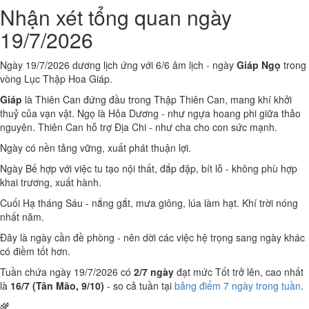
Nhận xét tổng quan ngày
19/7/2026
Ngày 19/7/2026 dương lịch ứng với 6/6 âm lịch - ngày
Giáp Ngọ
trong
vòng Lục Thập Hoa Giáp.
Giáp
là Thiên Can đứng đầu trong Thập Thiên Can, mang khí khởi
thuỷ của vạn vật. Ngọ là Hỏa Dương - như ngựa hoang phi giữa thảo
nguyên. Thiên Can hỗ trợ Địa Chi - như cha cho con sức mạnh.
Ngày có nền tảng vững, xuất phát thuận lợi.
Ngày Bế hợp với việc tu tạo nội thất, đắp đập, bít lỗ - không phù hợp
khai trương, xuất hành.
Cuối Hạ tháng Sáu - nắng gắt, mưa giông, lúa làm hạt. Khí trời nóng
nhất năm.
Đây là ngày cần đề phòng - nên dời các việc hệ trọng sang ngày khác
có điềm tốt hơn.
Tuần chứa ngày 19/7/2026 có
2/7 ngày
đạt mức Tốt trở lên, cao nhất
là
16/7 (Tân Mão, 9/10)
- so cả tuần tại
bảng điểm 7 ngày trong tuần
.
🌾