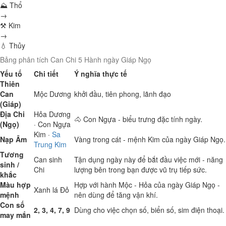
⛰ Thổ
→
⚒ Kim
→
💧 Thủy
Bảng phân tích Can Chi 5 Hành ngày Giáp Ngọ
Yếu tố
Chi tiết
Ý nghĩa thực tế
Thiên
Can
Mộc
Dương
khởi đầu, tiên phong, lãnh đạo
(Giáp)
Địa Chi
Hỏa
Dương
🐴 Con Ngựa - biểu trưng đặc tính ngày.
(Ngọ)
· Con Ngựa
Kim
·
Sa
Nạp Âm
Vàng trong cát - mệnh Kim của ngày Giáp Ngọ.
Trung Kim
Tương
Can sinh
Tận dụng ngày này để bắt đầu việc mới - năng
sinh /
Chi
lượng bên trong bạn được vũ trụ tiếp sức.
khắc
Màu hợp
Hợp với hành Mộc - Hỏa của ngày Giáp Ngọ -
Xanh lá
Đỏ
mệnh
nên dùng để tăng vận khí.
Con số
2, 3, 4, 7, 9
Dùng cho việc chọn số, biển số, sim điện thoại.
may mắn