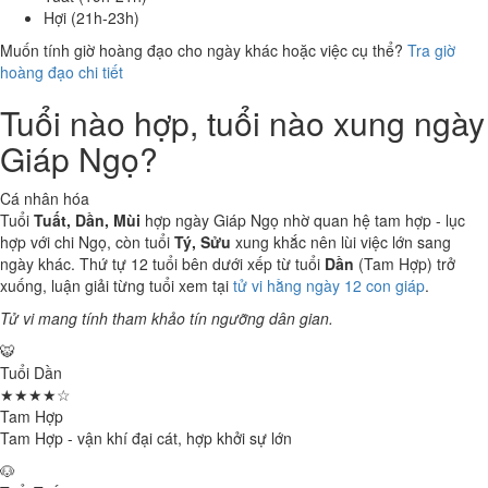
Hợi (21h-23h)
Muốn tính giờ hoàng đạo cho ngày khác hoặc việc cụ thể?
Tra giờ
hoàng đạo chi tiết
Tuổi nào hợp, tuổi nào xung ngày
Giáp Ngọ?
Cá nhân hóa
Tuổi
Tuất, Dần, Mùi
hợp ngày Giáp Ngọ nhờ quan hệ tam hợp - lục
hợp với chi Ngọ, còn tuổi
Tý, Sửu
xung khắc nên lùi việc lớn sang
ngày khác. Thứ tự 12 tuổi bên dưới xếp từ tuổi
Dần
(Tam Hợp) trở
xuống, luận giải từng tuổi xem tại
tử vi hằng ngày 12 con giáp
.
Tử vi mang tính tham khảo tín ngưỡng dân gian.
🐯
Tuổi Dần
★★★★☆
Tam Hợp
Tam Hợp - vận khí đại cát, hợp khởi sự lớn
🐶