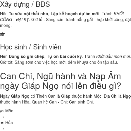
Xây dựng / BĐS
Nên
Tu sửa nội thất nhỏ, Lập kế hoạch dự án mới
. Tránh
KHỞI
CÔNG - ĐẠI KỴ
. Giờ tốt: Sáng sớm tránh nắng gắt - hợp khởi công, đặt
móng.
🎓
Học sinh / Sinh viên
Nên
Đóng sổ ghi chép, Tự ôn bài cuối kỳ
. Tránh
Khởi đầu môn mới
.
Giờ tốt: Sáng sớm cho việc học mới, đêm khuya cho ôn tập sâu.
Can Chi, Ngũ hành và Nạp Âm
ngày Giáp Ngọ nói lên điều gì?
Ngày
Giáp Ngọ
có Thiên Can là
Giáp
thuộc hành
Mộc
, Địa Chi là
Ngọ
thuộc hành
Hỏa
. Quan hệ Can - Chi:
Can sinh Chi
.
🌿 Mộc
→
🔥 Hỏa
→