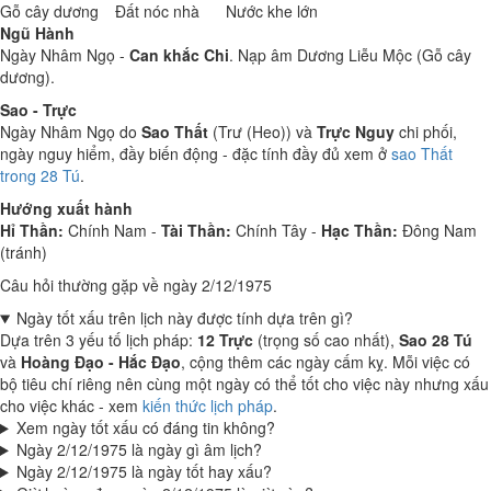
Gỗ cây dương
Đất nóc nhà
Nước khe lớn
Ngũ Hành
Ngày Nhâm Ngọ -
Can khắc Chi
. Nạp âm Dương Liễu Mộc (Gỗ cây
dương).
Sao - Trực
Ngày Nhâm Ngọ do
Sao Thất
(Trư (Heo)) và
Trực Nguy
chi phối,
ngày nguy hiểm, đầy biến động - đặc tính đầy đủ xem ở
sao Thất
trong 28 Tú
.
Hướng xuất hành
Hỉ Thần:
Chính Nam -
Tài Thần:
Chính Tây -
Hạc Thần:
Đông Nam
(tránh)
Câu hỏi thường gặp về ngày 2/12/1975
Ngày tốt xấu trên lịch này được tính dựa trên gì?
Dựa trên 3 yếu tố lịch pháp:
12 Trực
(trọng số cao nhất),
Sao 28 Tú
và
Hoàng Đạo - Hắc Đạo
, cộng thêm các ngày cấm kỵ. Mỗi việc có
bộ tiêu chí riêng nên cùng một ngày có thể tốt cho việc này nhưng xấu
cho việc khác - xem
kiến thức lịch pháp
.
Xem ngày tốt xấu có đáng tin không?
Ngày 2/12/1975 là ngày gì âm lịch?
Ngày 2/12/1975 là ngày tốt hay xấu?