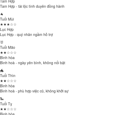
Tam Hợp
Tam Hợp - tài lộc tình duyên đồng hành
🐐
Tuổi Mùi
★★★☆☆
Lục Hợp
Lục Hợp - quý nhân ngầm hỗ trợ
🐰
Tuổi Mão
★★☆☆☆
Bình hòa
Bình hoà - ngày yên bình, không nổi bật
🐲
Tuổi Thìn
★★☆☆☆
Bình hòa
Bình hoà - phù hợp việc cũ, không khởi sự
🐍
Tuổi Tỵ
★★☆☆☆
Bình hòa