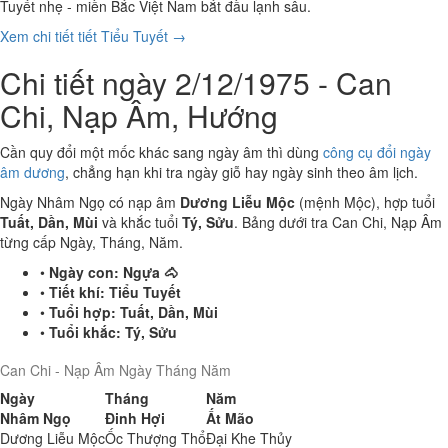
Tuyết nhẹ - miền Bắc Việt Nam bắt đầu lạnh sâu.
Xem chi tiết tiết Tiểu Tuyết →
Chi tiết ngày 2/12/1975 - Can
Chi, Nạp Âm, Hướng
Cần quy đổi một mốc khác sang ngày âm thì dùng
công cụ đổi ngày
âm dương
, chẳng hạn khi tra ngày giỗ hay ngày sinh theo âm lịch.
Ngày Nhâm Ngọ có nạp âm
Dương Liễu Mộc
(mệnh Mộc), hợp tuổi
Tuất, Dần, Mùi
và khắc tuổi
Tý, Sửu
. Bảng dưới tra Can Chi, Nạp Âm
từng cấp Ngày, Tháng, Năm.
•
Ngày con:
Ngựa 🐴
•
Tiết khí:
Tiểu Tuyết
•
Tuổi hợp:
Tuất, Dần, Mùi
•
Tuổi khắc:
Tý, Sửu
Can Chi - Nạp Âm Ngày Tháng Năm
Ngày
Tháng
Năm
Nhâm Ngọ
Đinh Hợi
Ất Mão
Dương Liễu Mộc
Ốc Thượng Thổ
Đại Khe Thủy