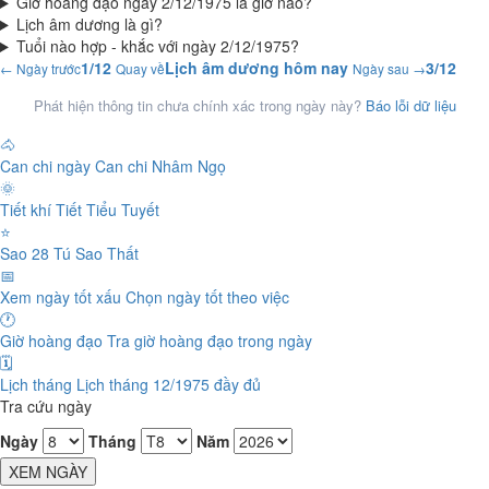
Giờ hoàng đạo ngày 2/12/1975 là giờ nào?
Lịch âm dương là gì?
Tuổi nào hợp - khắc với ngày 2/12/1975?
1/12
Lịch âm dương hôm nay
3/12
← Ngày trước
Quay về
Ngày sau →
Phát hiện thông tin chưa chính xác trong ngày này?
Báo lỗi dữ liệu
🐴
Can chi ngày
Can chi Nhâm Ngọ
🌞
Tiết khí
Tiết Tiểu Tuyết
⭐
Sao 28 Tú
Sao Thất
📅
Xem ngày tốt xấu
Chọn ngày tốt theo việc
🕐
Giờ hoàng đạo
Tra giờ hoàng đạo trong ngày
🗓️
Lịch tháng
Lịch tháng 12/1975 đầy đủ
Tra cứu ngày
Ngày
Tháng
Năm
XEM NGÀY