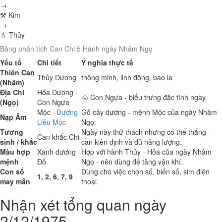
→
⚒ Kim
→
💧 Thủy
Bảng phân tích Can Chi 5 Hành ngày Nhâm Ngọ
Yếu tố
Chi tiết
Ý nghĩa thực tế
Thiên Can
Thủy
Dương
thông minh, linh động, bao la
(Nhâm)
Địa Chi
Hỏa
Dương ·
🐴 Con Ngựa - biểu trưng đặc tính ngày.
(Ngọ)
Con Ngựa
Mộc
·
Dương
Gỗ cây dương - mệnh Mộc của ngày Nhâm
Nạp Âm
Liễu Mộc
Ngọ.
Tương
Ngày này thử thách nhưng có thể thắng -
Can khắc Chi
sinh / khắc
cần kiên định và đủ năng lượng.
Màu hợp
Xanh dương
Hợp với hành Thủy - Hỏa của ngày Nhâm
mệnh
Đỏ
Ngọ - nên dùng để tăng vận khí.
Con số
Dùng cho việc chọn số, biển số, sim điện
1, 2, 6, 7, 9
may mắn
thoại.
Nhận xét tổng quan ngày
2/12/1975