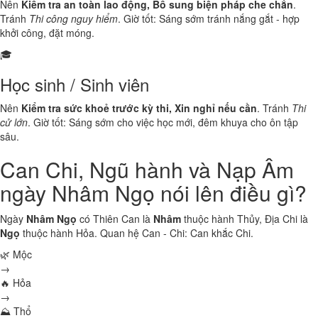
Nên
Kiểm tra an toàn lao động, Bổ sung biện pháp che chắn
.
Tránh
Thi công nguy hiểm
. Giờ tốt: Sáng sớm tránh nắng gắt - hợp
khởi công, đặt móng.
🎓
Học sinh / Sinh viên
Nên
Kiểm tra sức khoẻ trước kỳ thi, Xin nghỉ nếu cần
. Tránh
Thi
cử lớn
. Giờ tốt: Sáng sớm cho việc học mới, đêm khuya cho ôn tập
sâu.
Can Chi, Ngũ hành và Nạp Âm
ngày Nhâm Ngọ nói lên điều gì?
Ngày
Nhâm Ngọ
có Thiên Can là
Nhâm
thuộc hành
Thủy
, Địa Chi là
Ngọ
thuộc hành
Hỏa
. Quan hệ Can - Chi:
Can khắc Chi
.
🌿 Mộc
→
🔥 Hỏa
→
⛰ Thổ