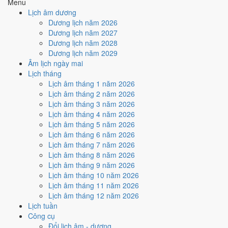
Menu
hợp
Ngày Hoàng Đạo
, nhưng Trực Nguy kéo giảm điểm.
Lịch âm dương
Cách tính ngày tốt
Dương lịch năm 2026
🏗️
Động thổ - khởi công
Dương lịch năm 2027
5
/10
Trung bình
Dương lịch năm 2028
Động thổ - khởi công hôm nay ở
mức trung bình (5/10)
nhờ
Dương lịch năm 2029
hợp
Sao Thất và Ngày Hoàng Đạo
, nhưng Trực Nguy kéo
Âm lịch ngày mai
giảm điểm.
Lịch tháng
Lịch âm tháng 1 năm 2026
Cách tính ngày tốt
Lịch âm tháng 2 năm 2026
🏡
Nhập trạch - vào nhà mới
Lịch âm tháng 3 năm 2026
6
/10
Tốt
Lịch âm tháng 4 năm 2026
Nhập trạch - vào nhà mới hôm nay ở
mức tốt (6/10)
nhờ hợp
Lịch âm tháng 5 năm 2026
Ngày Hoàng Đạo
.
Lịch âm tháng 6 năm 2026
Cách tính ngày tốt
Lịch âm tháng 7 năm 2026
🚗
Mua xe - tậu xe
Lịch âm tháng 8 năm 2026
4
/10
Trung bình
Lịch âm tháng 9 năm 2026
Mua xe - tậu xe hôm nay ở
mức trung bình (4/10)
nhờ hợp
Lịch âm tháng 10 năm 2026
Ngày Hoàng Đạo
, nhưng Trực Nguy kéo giảm điểm.
Lịch âm tháng 11 năm 2026
Lịch âm tháng 12 năm 2026
Cách tính ngày tốt
Lịch tuần
✈️
Xuất hành - đi xa
Công cụ
6
/10
Tốt
Đổi lịch âm - dương
Xuất hành - đi xa hôm nay ở
mức tốt (6/10)
nhờ hợp
Ngày