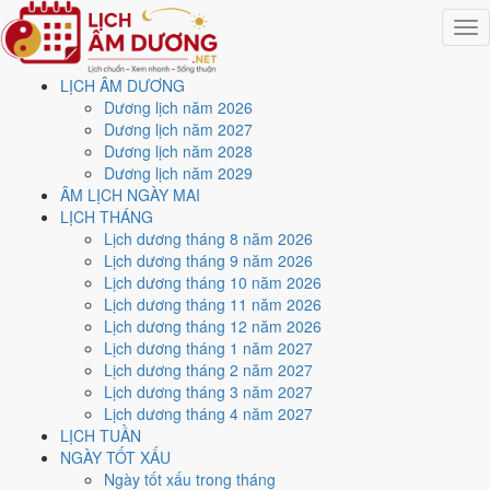
Togg
navig
LỊCH ÂM DƯƠNG
Trang chủ
Dương lịch năm 2026
Lịch năm 1975
Dương lịch năm 2027
Tháng 12/1975
Dương lịch năm 2028
Ngày 2/12/1975 (Nhâm Ngọ)
Dương lịch năm 2029
ÂM LỊCH NGÀY MAI
Xem ngày
2/12/1975
dương
LỊCH THÁNG
Lịch dương tháng 8 năm 2026
lịch - Ngày 30/10 âm lịch
Lịch dương tháng 9 năm 2026
Lịch dương tháng 10 năm 2026
(Nhâm Ngọ) tốt hay xấu?
Lịch dương tháng 11 năm 2026
Lịch dương tháng 12 năm 2026
Lịch dương tháng 1 năm 2027
Ngày 2/12/1975 dương lịch (Thứ Ba) là ngày 30/10/1975 âm lịch
,
Lịch dương tháng 2 năm 2027
tức ngày
Nhâm Ngọ
- Can khắc Chi, Trực Nguy, Sao Thất, nạp âm
Lịch dương tháng 3 năm 2027
Dương Liễu Mộc. Tổng hòa, đây là
Ngày Bình Hòa
với điểm trung
Lịch dương tháng 4 năm 2027
bình
5.3/10
cho các việc quan trọng. Giờ Hoàng Đạo trong ngày:
Tý,
LỊCH TUẦN
Sửu, Mão, Ngọ, Thân, Dậu
.
NGÀY TỐT XẤU
Ngày Dương
Ngày tốt xấu trong tháng