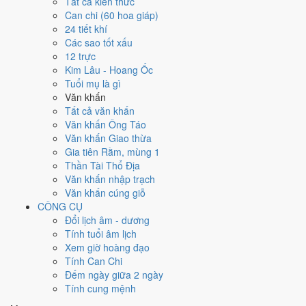
Ngày 2/12/1975 tốt hay xấu cho
Tất cả kiến thức
Can chi (60 hoa giáp)
việc gì?
24 tiết khí
Các sao tốt xấu
12 trực
Ngày 2/12/1975 đạt
5.3/10
trung bình cho 7 việc chính: cao nhất là
Kim Lâu - Hoang Ốc
Xây nhà - lập trụ (8/10)
, thấp nhất là
Mua xe - tậu xe (4/10)
. Trực
Tuổi mụ là gì
Nguy (ngày nguy hiểm, đầy biến động) nhưng gặp Sao Thanh Long
Văn khấn
hoàng đạo nên điểm từng việc chênh nhau như bảng dưới.
Tất cả văn khấn
💍
Cưới hỏi - đính hôn
Văn khấn Ông Táo
6
/10
Tốt
Văn khấn Giao thừa
Cưới hỏi - đính hôn hôm nay ở
mức tốt (6/10)
nhờ hợp
Ngày
Gia tiên Rằm, mùng 1
Hoàng Đạo
.
Thần Tài Thổ Địa
Văn khấn nhập trạch
Cách tính ngày tốt
Văn khấn cúng giỗ
🏪
Khai trương - mở cửa hàng
CÔNG CỤ
6
/10
Tốt
Đổi lịch âm - dương
Khai trương - mở cửa hàng hôm nay ở
mức tốt (6/10)
nhờ hợp
Tính tuổi âm lịch
Ngày Hoàng Đạo
.
Xem giờ hoàng đạo
Cách tính ngày tốt
Tính Can Chi
🤝
Ký hợp đồng - giao ước
Đếm ngày giữa 2 ngày
4
/10
Trung bình
Tính cung mệnh
Ký hợp đồng - giao ước hôm nay ở
mức trung bình (4/10)
nhờ