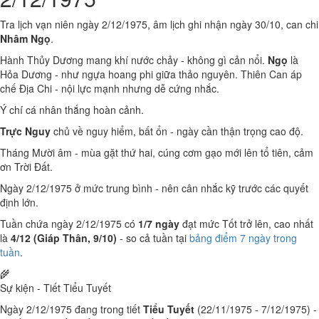
Tra lịch vạn niên ngày 2/12/1975, âm lịch ghi nhận ngày 30/10, can chi
Nhâm Ngọ
.
Hành Thủy Dương mang khí nước chảy - không gì cản nổi.
Ngọ
là
Hỏa Dương - như ngựa hoang phi giữa thảo nguyên. Thiên Can áp
chế Địa Chi - nội lực mạnh nhưng dễ cứng nhắc.
Ý chí cá nhân thắng hoàn cảnh.
Trực Nguy
chủ về nguy hiểm, bất ổn - ngày cần thận trọng cao độ.
Tháng Mười âm - mùa gặt thứ hai, cúng cơm gạo mới lên tổ tiên, cảm
ơn Trời Đất.
Ngày 2/12/1975 ở mức trung bình - nên cân nhắc kỹ trước các quyết
định lớn.
Tuần chứa ngày 2/12/1975 có
1/7 ngày
đạt mức Tốt trở lên, cao nhất
là
4/12 (Giáp Thân, 9/10)
- so cả tuần tại
bảng điểm 7 ngày trong
tuần
.
🌾
Sự kiện - Tiết Tiểu Tuyết
Ngày 2/12/1975 đang trong tiết
Tiểu Tuyết
(22/11/1975 - 7/12/1975) -