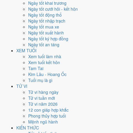
Thứ Ba
Ngày tốt khai trương
Ngày Âm
Ngày tốt cưới hỏi - kết hôn
Tháng 12 năm 1975
Ngày tốt động thổ
2
Ngày tốt nhập trạch
Tháng 10 âm năm 1975
Ngày tốt mua xe
30
Ngày tốt xuất hành
Tiết Tiểu Tuyết
Ngày tốt ký hợp đồng
Giờ
Ngày tốt an táng
Canh Tý
XEM TUỔI
Ngày 30
Xem tuổi làm nhà
Nhâm Ngọ
Xem tuổi kết hôn
Tháng 10
Tam Tai
Đinh Hợi
Kim Lâu - Hoang Ốc
Năm 1975
Tuổi mụ là gì
Ất Mão
TỬ VI
Tử vi hàng ngày
Ngày Nhâm Ngọ có Trực
Nguy
(ngày nguy hiểm, đầy biến động)
Tử vi tuần mới
nhưng gặp Sao
Thanh Long hoàng đạo
. Điểm trung bình 7 việc
Tử vi năm 2026
chính
5.3/10
nên đây là
Ngày Bình Hòa
, phù hợp với công việc
12 con giáp hợp khắc
thường ngày.
Phong thủy hợp tuổi
Mệnh ngũ hành
Tuổi
Tuất, Dần, Mùi
hợp ngày; tuổi
Tý
nên thận trọng (Lục Xung).
KIẾN THỨC