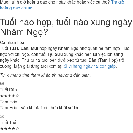
Muốn tính giờ hoàng đạo cho ngày khác hoặc việc cụ thể?
Tra giờ
hoàng đạo chi tiết
Tuổi nào hợp, tuổi nào xung ngày
Nhâm Ngọ?
Cá nhân hóa
Tuổi
Tuất, Dần, Mùi
hợp ngày Nhâm Ngọ nhờ quan hệ tam hợp - lục
hợp với chi Ngọ, còn tuổi
Tý, Sửu
xung khắc nên lùi việc lớn sang
ngày khác. Thứ tự 12 tuổi bên dưới xếp từ tuổi
Dần
(Tam Hợp) trở
xuống, luận giải từng tuổi xem tại
tử vi hằng ngày 12 con giáp
.
Tử vi mang tính tham khảo tín ngưỡng dân gian.
🐯
Tuổi Dần
★★★★☆
Tam Hợp
Tam Hợp - vận khí đại cát, hợp khởi sự lớn
🐶
Tuổi Tuất
★★★★☆