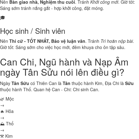
Nên
Bàn giao nhà, Nghiệm thu cuối
. Tránh
Khởi công mới
. Giờ tốt:
Sáng sớm tránh nắng gắt - hợp khởi công, đặt móng.
🎓
Học sinh / Sinh viên
Nên
Thi cử - TỐT NHẤT, Bảo vệ luận văn
. Tránh
Trì hoãn nộp bài
.
Giờ tốt: Sáng sớm cho việc học mới, đêm khuya cho ôn tập sâu.
Can Chi, Ngũ hành và Nạp Âm
ngày Tân Sửu nói lên điều gì?
Ngày
Tân Sửu
có Thiên Can là
Tân
thuộc hành
Kim
, Địa Chi là
Sửu
thuộc hành
Thổ
. Quan hệ Can - Chi:
Chi sinh Can
.
🌿 Mộc
→
🔥 Hỏa
→
⛰ Thổ
→
⚒ Kim