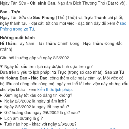
Ngày Tân Sửu -
Chi sinh Can
. Nạp âm Bích Thượng Thổ (Đất tò vò).
Sao - Trực
Ngày Tân Sửu do
Sao Phòng
(Thố (Thỏ)) và
Trực Thành
chi phối,
ngày thành tựu - đại cát, tốt cho mọi việc - đặc tính đầy đủ xem ở
sao
Phòng trong 28 Tú
.
Hướng xuất hành
Hỉ Thần:
Tây Nam -
Tài Thần:
Chính Đông -
Hạc Thần:
Đông Bắc
(tránh)
Câu hỏi thường gặp về ngày 2/6/2002
Ngày tốt xấu trên lịch này được tính dựa trên gì?
Dựa trên 3 yếu tố lịch pháp:
12 Trực
(trọng số cao nhất),
Sao 28 Tú
và
Hoàng Đạo - Hắc Đạo
, cộng thêm các ngày cấm kỵ. Mỗi việc có
bộ tiêu chí riêng nên cùng một ngày có thể tốt cho việc này nhưng xấu
cho việc khác - xem
kiến thức lịch pháp
.
Xem ngày tốt xấu có đáng tin không?
Ngày 2/6/2002 là ngày gì âm lịch?
Ngày 2/6/2002 là ngày tốt hay xấu?
Giờ hoàng đạo ngày 2/6/2002 là giờ nào?
Lịch âm dương là gì?
Tuổi nào hợp - khắc với ngày 2/6/2002?