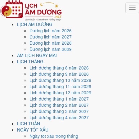
Togg
navig
LỊCH ÂM DƯƠNG
Trang chủ
Dương lịch năm 2026
Lịch năm 2002
Dương lịch năm 2027
Tháng 6/2002
Dương lịch năm 2028
Ngày 2/6/2002 (Tân Sửu)
Dương lịch năm 2029
ÂM LỊCH NGÀY MAI
Xem ngày
2/6/2002
dương
LỊCH THÁNG
Lịch dương tháng 8 năm 2026
lịch - Ngày 22/4 âm lịch
Lịch dương tháng 9 năm 2026
Lịch dương tháng 10 năm 2026
(Tân Sửu) tốt hay xấu?
Lịch dương tháng 11 năm 2026
Lịch dương tháng 12 năm 2026
Lịch dương tháng 1 năm 2027
Ngày 2/6/2002 dương lịch (Chủ Nhật) là ngày 22/4/2002 âm lịch
,
Lịch dương tháng 2 năm 2027
tức ngày
Tân Sửu
- Chi sinh Can, Trực Thành, Sao Phòng, nạp âm
Lịch dương tháng 3 năm 2027
Bích Thượng Thổ. Tổng hòa, đây là
Ngày Đại Cát
với điểm trung bình
Lịch dương tháng 4 năm 2027
9.4/10
cho các việc quan trọng. Giờ Hoàng Đạo trong ngày:
Dần,
LỊCH TUẦN
Mão, Tỵ, Thân, Tuất, Hợi
.
NGÀY TỐT XẤU
Ngày Dương
Ngày tốt xấu trong tháng