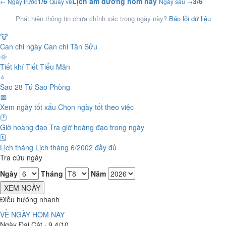
1/6
Lịch âm dương hôm nay
3/6
← Ngày trước
Quay về
Ngày sau →
Phát hiện thông tin chưa chính xác trong ngày này?
Báo lỗi dữ liệu
🐮
Can chi ngày
Can chi Tân Sửu
🌞
Tiết khí
Tiết Tiểu Mãn
⭐
Sao 28 Tú
Sao Phòng
📅
Xem ngày tốt xấu
Chọn ngày tốt theo việc
🕐
Giờ hoàng đạo
Tra giờ hoàng đạo trong ngày
🗓️
Lịch tháng
Lịch tháng 6/2002 đầy đủ
Tra cứu ngày
Ngày
Tháng
Năm
XEM NGÀY
Điều hướng nhanh
VỀ NGÀY HÔM NAY
Ngày Đại Cát · 9.4/10