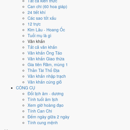
Ngày 2/6/2002 tốt hay xấu cho
Tất cả kiến thức
Can chi (60 hoa giáp)
việc gì?
24 tiết khí
Các sao tốt xấu
12 trực
Ngày 2/6/2002 đạt
9.4/10
trung bình cho 7 việc chính: cao nhất là
Kim Lâu - Hoang Ốc
Cưới hỏi - đính hôn (10/10)
, thấp nhất là
Cắt tóc - tỉa móng (3/10)
.
Tuổi mụ là gì
Trực Thành (ngày thành tựu - đại cát, tốt cho mọi việc) và gặp Sao
Văn khấn
Ngọc Đường hoàng đạo nên điểm từng việc chênh nhau như bảng
Tất cả văn khấn
dưới.
Văn khấn Ông Táo
💍
Cưới hỏi - đính hôn
Văn khấn Giao thừa
10
/10
Rất tốt
Gia tiên Rằm, mùng 1
Cưới hỏi - đính hôn hôm nay ở
mức rất tốt (10/10)
nhờ hợp
Thần Tài Thổ Địa
Trực Thành, Sao Phòng và Ngày Hoàng Đạo
.
Văn khấn nhập trạch
Văn khấn cúng giỗ
Cách tính ngày tốt
CÔNG CỤ
🏪
Khai trương - mở cửa hàng
Đổi lịch âm - dương
9
/10
Rất tốt
Tính tuổi âm lịch
Khai trương - mở cửa hàng hôm nay ở
mức rất tốt (9/10)
nhờ
Xem giờ hoàng đạo
hợp
Trực Thành và Ngày Hoàng Đạo
.
Tính Can Chi
Cách tính ngày tốt
Đếm ngày giữa 2 ngày
🤝
Ký hợp đồng - giao ước
Tính cung mệnh
9
/10
Rất tốt