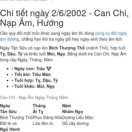
Chi tiết ngày 2/6/2002 - Can Chi,
Nạp Âm, Hướng
Cần quy đổi một mốc khác sang ngày âm thì dùng
công cụ đổi ngày
âm dương
, chẳng hạn khi tra ngày giỗ hay ngày sinh theo âm lịch.
Ngày Tân Sửu có nạp âm
Bích Thượng Thổ
(mệnh Thổ), hợp tuổi
Tỵ, Dậu, Tý
và khắc tuổi
Mùi, Ngọ
. Bảng dưới tra Can Chi, Nạp Âm
từng cấp Ngày, Tháng, Năm.
•
Ngày con:
Trâu 🐮
•
Tiết khí:
Tiểu Mãn
•
Tuổi hợp:
Tỵ, Dậu, Tý
•
Tuổi khắc:
Mùi, Ngọ
Can Chi - Nạp Âm Ngày Tháng Năm
Ngày
Tháng
Năm
Tân Sửu
Ất Tỵ
Nhâm Ngọ
Bích Thượng Thổ
Phúc Đăng Hỏa
Dương Liễu Mộc
Đất tò vò
Lửa đèn to
Gỗ cây dương
Ngũ Hành