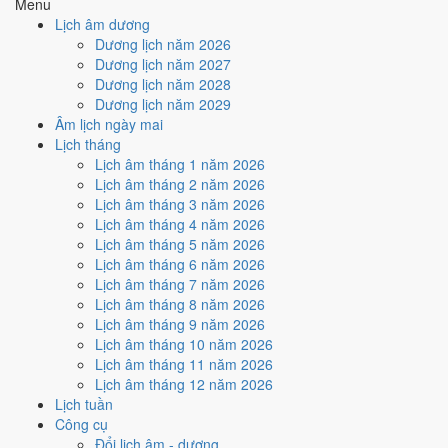
Menu
Ký hợp đồng - giao ước hôm nay ở
mức rất tốt (9/10)
nhờ hợp
Lịch âm dương
Trực Thành và Ngày Hoàng Đạo
.
Dương lịch năm 2026
Cách tính ngày tốt
Dương lịch năm 2027
🏗️
Động thổ - khởi công
Dương lịch năm 2028
9
/10
Rất tốt
Dương lịch năm 2029
Động thổ - khởi công hôm nay ở
mức rất tốt (9/10)
nhờ hợp
Âm lịch ngày mai
Trực Thành và Ngày Hoàng Đạo
.
Lịch tháng
Lịch âm tháng 1 năm 2026
Cách tính ngày tốt
Lịch âm tháng 2 năm 2026
🏡
Nhập trạch - vào nhà mới
Lịch âm tháng 3 năm 2026
10
/10
Rất tốt
Lịch âm tháng 4 năm 2026
Nhập trạch - vào nhà mới hôm nay ở
mức rất tốt (10/10)
nhờ
Lịch âm tháng 5 năm 2026
hợp
Trực Thành, Sao Phòng và Ngày Hoàng Đạo
.
Lịch âm tháng 6 năm 2026
Cách tính ngày tốt
Lịch âm tháng 7 năm 2026
🚗
Mua xe - tậu xe
Lịch âm tháng 8 năm 2026
9
/10
Rất tốt
Lịch âm tháng 9 năm 2026
Mua xe - tậu xe hôm nay ở
mức rất tốt (9/10)
nhờ hợp
Trực
Lịch âm tháng 10 năm 2026
Thành và Ngày Hoàng Đạo
.
Lịch âm tháng 11 năm 2026
Lịch âm tháng 12 năm 2026
Cách tính ngày tốt
Lịch tuần
✈️
Xuất hành - đi xa
Công cụ
10
/10
Rất tốt
Đổi lịch âm - dương
Xuất hành - đi xa hôm nay ở
mức rất tốt (10/10)
nhờ hợp
Trực