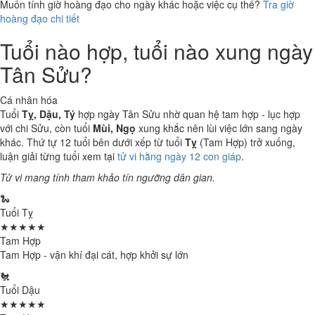
Muốn tính giờ hoàng đạo cho ngày khác hoặc việc cụ thể?
Tra giờ
hoàng đạo chi tiết
Tuổi nào hợp, tuổi nào xung ngày
Tân Sửu?
Cá nhân hóa
Tuổi
Tỵ, Dậu, Tý
hợp ngày Tân Sửu nhờ quan hệ tam hợp - lục hợp
với chi Sửu, còn tuổi
Mùi, Ngọ
xung khắc nên lùi việc lớn sang ngày
khác. Thứ tự 12 tuổi bên dưới xếp từ tuổi
Tỵ
(Tam Hợp) trở xuống,
luận giải từng tuổi xem tại
tử vi hằng ngày 12 con giáp
.
Tử vi mang tính tham khảo tín ngưỡng dân gian.
🐍
Tuổi Tỵ
★★★★★
Tam Hợp
Tam Hợp - vận khí đại cát, hợp khởi sự lớn
🐔
Tuổi Dậu
★★★★★