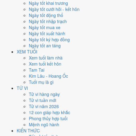
Chủ Nhật
Ngày tốt khai trương
Ngày Âm
Ngày tốt cưới hỏi - kết hôn
Tháng 6 năm 2002
Ngày tốt động thổ
2
Ngày tốt nhập trạch
Tháng 4 âm năm 2002
Ngày tốt mua xe
22
Ngày tốt xuất hành
Tiết Tiểu Mãn
Ngày tốt ký hợp đồng
Giờ
Ngày tốt an táng
Mậu Tý
XEM TUỔI
Ngày 22
Xem tuổi làm nhà
Tân Sửu
Xem tuổi kết hôn
Tháng 4
Tam Tai
Ất Tỵ
Kim Lâu - Hoang Ốc
Năm 2002
Tuổi mụ là gì
Nhâm Ngọ
TỬ VI
Tử vi hàng ngày
Ngày Tân Sửu có Trực
Thành
(ngày thành tựu - đại cát, tốt cho mọi
Tử vi tuần mới
việc) và gặp Sao
Ngọc Đường hoàng đạo
. Điểm trung bình 7 việc
Tử vi năm 2026
chính
9.4/10
nên đây là
Ngày Đại Cát
, rất hợp cho cưới hỏi, khai
12 con giáp hợp khắc
trương, ký kết.
Phong thủy hợp tuổi
Mệnh ngũ hành
Tuổi
Tỵ, Dậu, Tý
hợp ngày; tuổi
Mùi
nên thận trọng (Lục Xung).
KIẾN THỨC