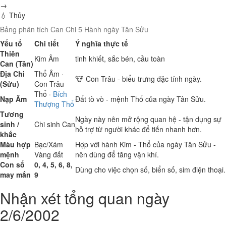
→
💧 Thủy
Bảng phân tích Can Chi 5 Hành ngày Tân Sửu
Yếu tố
Chi tiết
Ý nghĩa thực tế
Thiên
Kim
Âm
tinh khiết, sắc bén, cầu toàn
Can (Tân)
Địa Chi
Thổ
Âm ·
🐮 Con Trâu - biểu trưng đặc tính ngày.
(Sửu)
Con Trâu
Thổ
·
Bích
Nạp Âm
Đất tò vò - mệnh Thổ của ngày Tân Sửu.
Thượng Thổ
Tương
Ngày này nên mở rộng quan hệ - tận dụng sự
sinh /
Chi sinh Can
hỗ trợ từ người khác để tiến nhanh hơn.
khắc
Màu hợp
Bạc/Xám
Hợp với hành Kim - Thổ của ngày Tân Sửu -
mệnh
Vàng đất
nên dùng để tăng vận khí.
Con số
0, 4, 5, 6, 8,
Dùng cho việc chọn số, biển số, sim điện thoại.
may mắn
9
Nhận xét tổng quan ngày
2/6/2002