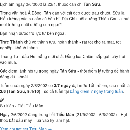
Lịch âm ngày 2/6/2002 là 22/4, thuộc can chi
Tân Sửu
.
Trong văn hoá Á Đông,
Tân
gắn với cái đẹp được trau chuốt. Sửu là
biểu tượng của sự cần cù bền bỉ. Địa Chi nuôi dưỡng Thiên Can - như
môi trường nuôi dưỡng con người.
Bạn nhận được trợ lực từ bên ngoài.
Trực Thành
chủ về thành tựu, hoàn thành - rất tốt cho ra mắt, tốt
nghiệp, khánh thành.
Tháng Tư - đầu Hè, nắng mới oi ả. Đồng lúa Chiêm sắp gặt, cây trái
vào mùa.
Các điềm lành hội tụ trong ngày
Tân Sửu
- thời điểm lý tưởng để hành
động dứt khoát.
Tuần chứa ngày 2/6/2002 có
3/7 ngày
đạt mức Tốt trở lên, cao nhất là
2/6 (Tân Sửu, 9.4/10)
- so cả tuần tại
bảng điểm 7 ngày trong tuần
.
🌾
Sự kiện - Tiết Tiểu Mãn
Ngày 2/6/2002 đang trong tiết
Tiểu Mãn
(21/5/2002 - 6/6/2002) - Hạt
thóc bắt đầu mẩy - lúa vào kỳ làm hạt.
Xem chi tiết tiết Tiểu Mãn →