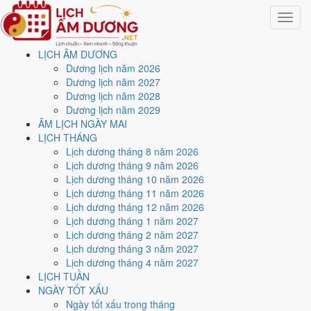
Toggle
navigat
LỊCH ÂM DƯƠNG
Trang chủ
Dương lịch năm 2026
Công cụ
Dương lịch năm 2027
Tính tuổi âm lịch
Dương lịch năm 2028
Dương lịch năm 2029
Tra tuổi mụ và tuổi dương
ÂM LỊCH NGÀY MAI
LỊCH THÁNG
theo năm sinh
Lịch dương tháng 8 năm 2026
Lịch dương tháng 9 năm 2026
Lịch dương tháng 10 năm 2026
Cập nhật: 31/07/2026
Lịch dương tháng 11 năm 2026
Tuổi âm lịch
, quen gọi là
tuổi mụ
, luôn lớn hơn tuổi dương một tuổi vì
Lịch dương tháng 12 năm 2026
người xưa tính cả thời gian trong bụng mẹ. Nhập năm sinh, trang trả
Lịch dương tháng 1 năm 2027
về tuổi mụ của năm nay kèm can chi và con giáp, là ba dữ kiện dùng
Lịch dương tháng 2 năm 2027
cho hầu hết phép xem tuổi.
Lịch dương tháng 3 năm 2027
Lịch dương tháng 4 năm 2027
Chọn năm sinh dương lịch
LỊCH TUẦN
Năm sinh dương lịch
NGÀY TỐT XẤU
Ngày tốt xấu trong tháng