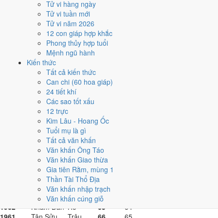
1983
Quý Hợi
Heo
44
43
Tử vi hàng ngày
1982
Nhâm Tuất
Chó
45
44
Tử vi tuần mới
1981
Tân Dậu
Gà
46
45
Tử vi năm 2026
1980
Canh Thân
Khỉ
47
46
12 con giáp hợp khắc
1979
Kỷ Mùi
Dê
48
47
Phong thủy hợp tuổi
1978
Mậu Ngọ
Ngựa
49
48
Mệnh ngũ hành
1977
Đinh Tỵ
Rắn
50
49
Kiến thức
1976
Bính Thìn
Rồng
51
50
Tất cả kiến thức
1975
Ất Mão
Mèo
52
51
Can chi (60 hoa giáp)
1974
Giáp Dần
Hổ
53
52
24 tiết khí
1973
Quý Sửu
Trâu
54
53
Các sao tốt xấu
1972
Nhâm Tý
Chuột
55
54
12 trực
1971
Tân Hợi
Heo
56
55
Kim Lâu - Hoang Ốc
1970
Canh Tuất
Chó
57
56
Tuổi mụ là gì
1969
Kỷ Dậu
Gà
58
57
Tất cả văn khấn
1968
Mậu Thân
Khỉ
59
58
Văn khấn Ông Táo
1967
Đinh Mùi
Dê
60
59
Văn khấn Giao thừa
1966
Bính Ngọ
Ngựa
61
60
Gia tiên Rằm, mùng 1
1965
Ất Tỵ
Rắn
62
61
Thần Tài Thổ Địa
1964
Giáp Thìn
Rồng
63
62
Văn khấn nhập trạch
1963
Quý Mão
Mèo
64
63
Văn khấn cúng giỗ
1962
Nhâm Dần
Hổ
65
64
1961
Tân Sửu
Trâu
66
65