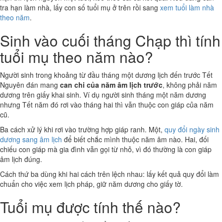
tra hạn làm nhà, lấy con số tuổi mụ ở trên rồi sang
xem tuổi làm nhà
theo năm
.
Sinh vào cuối tháng Chạp thì tính
tuổi mụ theo năm nào?
Người sinh trong khoảng từ đầu tháng một dương lịch đến trước Tết
Nguyên đán mang
can chi của năm âm lịch trước
, không phải năm
dương trên giấy khai sinh. Ví dụ người sinh tháng một năm dương
nhưng Tết năm đó rơi vào tháng hai thì vẫn thuộc con giáp của năm
cũ.
Ba cách xử lý khi rơi vào trường hợp giáp ranh. Một,
quy đổi ngày sinh
dương sang âm lịch
để biết chắc mình thuộc năm âm nào. Hai, đối
chiếu con giáp mà gia đình vẫn gọi từ nhỏ, vì đó thường là con giáp
âm lịch đúng.
Cách thứ ba dùng khi hai cách trên lệch nhau: lấy kết quả quy đổi làm
chuẩn cho việc xem lịch pháp, giữ năm dương cho giấy tờ.
Tuổi mụ được tính thế nào?