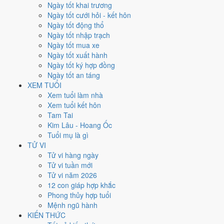
Ngày tốt khai trương
Xem kết quả
Ngày tốt cưới hỏi - kết hôn
Kết quả
Ngày tốt động thổ
Năm 1996 (Bính Tý) -
31
tuổi mụ /
30
tuổi dương
Ngày tốt nhập trạch
Năm sinh
Ngày tốt mua xe
1996
Ngày tốt xuất hành
Can chi
Ngày tốt ký hợp đồng
Bính Tý
Ngày tốt an táng
Con giáp
XEM TUỔI
Tý (Chuột)
Xem tuổi làm nhà
Tuổi mụ (âm)
Xem tuổi kết hôn
31
Tam Tai
Tuổi dương
Kim Lâu - Hoang Ốc
30
Tuổi mụ là gì
Thế hệ
TỬ VI
9x
Tử vi hàng ngày
Tốt nghiệp THPT (dự kiến)
Tử vi tuần mới
2013
Tử vi năm 2026
12 con giáp hợp khắc
Sinh năm 1996 thì năm 2026 bao
Phong thủy hợp tuổi
Mệnh ngũ hành
nhiêu tuổi mụ?
KIẾN THỨC