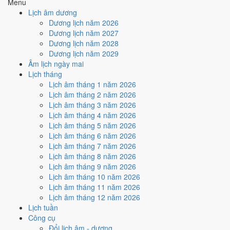
Menu
Năm sinh
Can chi
Con giáp
Tuổi mụ
Tuổi dương
Lịch âm dương
2026
Bính Ngọ
Ngựa
1
0
Dương lịch năm 2026
2025
Ất Tỵ
Rắn
2
1
Dương lịch năm 2027
2024
Giáp Thìn
Rồng
3
2
Dương lịch năm 2028
2023
Quý Mão
Mèo
4
3
Dương lịch năm 2029
2022
Nhâm Dần
Hổ
5
4
Âm lịch ngày mai
2021
Tân Sửu
Trâu
6
5
Lịch tháng
2020
Canh Tý
Chuột
7
6
Lịch âm tháng 1 năm 2026
2019
Kỷ Hợi
Heo
8
7
Lịch âm tháng 2 năm 2026
2018
Mậu Tuất
Chó
9
8
Lịch âm tháng 3 năm 2026
2017
Đinh Dậu
Gà
10
9
Lịch âm tháng 4 năm 2026
2016
Bính Thân
Khỉ
11
10
Lịch âm tháng 5 năm 2026
2015
Ất Mùi
Dê
12
11
Lịch âm tháng 6 năm 2026
2014
Giáp Ngọ
Ngựa
13
12
Lịch âm tháng 7 năm 2026
2013
Quý Tỵ
Rắn
14
13
Lịch âm tháng 8 năm 2026
2012
Nhâm Thìn
Rồng
15
14
Lịch âm tháng 9 năm 2026
2011
Tân Mão
Mèo
16
15
Lịch âm tháng 10 năm 2026
2010
Canh Dần
Hổ
17
16
Lịch âm tháng 11 năm 2026
2009
Kỷ Sửu
Trâu
18
17
Lịch âm tháng 12 năm 2026
2008
Mậu Tý
Chuột
19
18
Lịch tuần
2007
Đinh Hợi
Heo
20
19
Công cụ
2006
Bính Tuất
Chó
21
20
Đổi lịch âm - dương