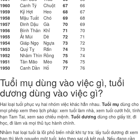
1960
Canh Tý
Chuột
67
66
1959
Kỷ Hợi
Heo
68
67
1958
Mậu Tuất
Chó
69
68
1957
Đinh Dậu
Gà
70
69
1956
Bính Thân
Khỉ
71
70
1955
Ất Mùi
Dê
72
71
1954
Giáp Ngọ
Ngựa
73
72
1953
Quý Tỵ
Rắn
74
73
1952
Nhâm Thìn
Rồng
75
74
1951
Tân Mão
Mèo
76
75
1950
Canh Dần
Hổ
77
76
Tuổi mụ dùng vào việc gì, tuổi
dương dùng vào việc gì?
Hai loại tuổi phục vụ hai nhóm việc khác hẳn nhau.
Tuổi mụ
dùng cho
mọi phép xem theo lịch pháp: xem tuổi làm nhà, xem tuổi cưới hỏi, tính
hạn Tam Tai, xem sao chiếu mệnh.
Tuổi dương
dùng cho giấy tờ, đi
học, đi làm và mọi thủ tục hành chính.
Nhầm hai loại tuổi là lỗi phổ biến nhất khi tự tra: lấy tuổi dương đi xem
hạn thì lệch nguyên một tuổi, kéo theo sai cả kết quả. Nếu đang cần