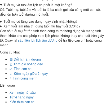
Tuổi mụ và tuổi âm lịch có phải là một không?
Có. Tuổi mụ, tuổi âm và tuổi ta là ba cách gọi của cùng một con số,
đều lớn hơn tuổi dương một tuổi.
Tuổi mụ có tăng vào đúng ngày sinh nhật không?
Xem tuổi làm nhà thì dùng tuổi mụ hay tuổi dương?
Con số tuổi mụ ở trên tính theo công thức thông dụng và mang tính
tham khảo cho các phép xem lịch pháp, không thay cho tuổi trên giấy
tờ. Quay lại
sáu tiện ích lịch âm dương
để tra tiếp can chi hoặc cung
mệnh.
Công cụ khác
📅 Đổi lịch âm dương
⏰ Xem giờ hoàng đạo
🌿 Tính can chi
↔️ Đếm ngày giữa 2 ngày
⭐ Tính cung mệnh
Liên quan
Xem ngày tốt xấu
Tử vi hàng ngày
Kiến thức can chi