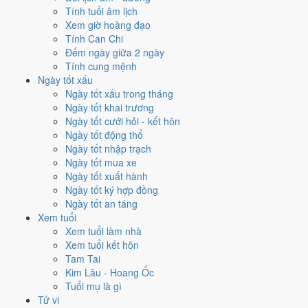
2005
Ất Dậu
Gà
22
21
Tính tuổi âm lịch
2004
Giáp Thân
Khỉ
23
22
Xem giờ hoàng đạo
2003
Quý Mùi
Dê
24
23
Tính Can Chi
2002
Nhâm Ngọ
Ngựa
25
24
Đếm ngày giữa 2 ngày
2001
Tân Tỵ
Rắn
26
25
Tính cung mệnh
2000
Canh Thìn
Rồng
27
26
Ngày tốt xấu
1999
Kỷ Mão
Mèo
28
27
Ngày tốt xấu trong tháng
1998
Mậu Dần
Hổ
29
28
Ngày tốt khai trương
1997
Đinh Sửu
Trâu
30
29
Ngày tốt cưới hỏi - kết hôn
1996
Bính Tý
Chuột
31
30
Ngày tốt động thổ
1995
Ất Hợi
Heo
32
31
Ngày tốt nhập trạch
1994
Giáp Tuất
Chó
33
32
Ngày tốt mua xe
1993
Quý Dậu
Gà
34
33
Ngày tốt xuất hành
1992
Nhâm Thân
Khỉ
35
34
Ngày tốt ký hợp đồng
1991
Tân Mùi
Dê
36
35
Ngày tốt an táng
1990
Canh Ngọ
Ngựa
37
36
Xem tuổi
1989
Kỷ Tỵ
Rắn
38
37
Xem tuổi làm nhà
1988
Mậu Thìn
Rồng
39
38
Xem tuổi kết hôn
1987
Đinh Mão
Mèo
40
39
Tam Tai
1986
Bính Dần
Hổ
41
40
Kim Lâu - Hoang Ốc
1985
Ất Sửu
Trâu
42
41
Tuổi mụ là gì
1984
Giáp Tý
Chuột
43
42
Tử vi