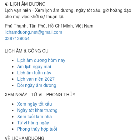
☯
LỊCH ÂM DƯƠNG
Lịch vạn niên - Xem lịch âm dương, ngày tốt xấu, giờ hoàng đạo
cho mọi việc khởi sự thuận lợi.
Phú Thạnh, Tân Phú
,
Hồ Chí Minh
,
Việt Nam
lichamduong.net@gmail.com
0387139054
LỊCH ÂM & CÔNG CỤ
Lịch âm dương hôm nay
Âm lịch ngày mai
Lịch âm tuần này
Lịch vạn niên 2027
Đổi ngày âm dương
XEM NGÀY · TỬ VI · PHONG THỦY
Xem ngày tốt xấu
Ngày tốt khai trương
Xem tuổi làm nhà
Tử vi hàng ngày
Phong thủy hợp tuổi
VỀ LICHAMDUONG