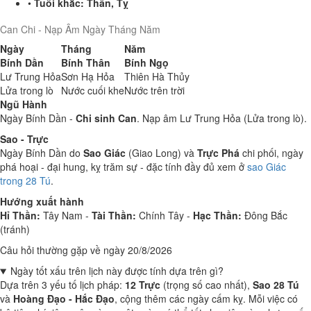
•
Tuổi khắc:
Thân, Tỵ
Can Chi - Nạp Âm Ngày Tháng Năm
Ngày
Tháng
Năm
Bính Dần
Bính Thân
Bính Ngọ
Lư Trung Hỏa
Sơn Hạ Hỏa
Thiên Hà Thủy
Lửa trong lò
Nước cuối khe
Nước trên trời
Ngũ Hành
Ngày Bính Dần -
Chi sinh Can
. Nạp âm Lư Trung Hỏa (Lửa trong lò).
Sao - Trực
Ngày Bính Dần do
Sao Giác
(Giao Long) và
Trực Phá
chi phối, ngày
phá hoại - đại hung, kỵ trăm sự - đặc tính đầy đủ xem ở
sao Giác
trong 28 Tú
.
Hướng xuất hành
Hỉ Thần:
Tây Nam -
Tài Thần:
Chính Tây -
Hạc Thần:
Đông Bắc
(tránh)
Câu hỏi thường gặp về ngày 20/8/2026
Ngày tốt xấu trên lịch này được tính dựa trên gì?
Dựa trên 3 yếu tố lịch pháp:
12 Trực
(trọng số cao nhất),
Sao 28 Tú
và
Hoàng Đạo - Hắc Đạo
, cộng thêm các ngày cấm kỵ. Mỗi việc có