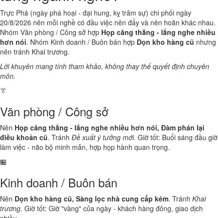
Trực Phá (ngày phá hoại - đại hung, kỵ trăm sự) chi phối ngày
20/8/2026 nên mỗi nghề có đầu việc nên đẩy và nên hoãn khác nhau.
Nhóm Văn phòng / Công sở hợp
Họp căng thẳng - lắng nghe nhiều
hơn nói
. Nhóm Kinh doanh / Buôn bán hợp
Dọn kho hàng cũ
nhưng
nên tránh Khai trương.
Lời khuyên mang tính tham khảo, không thay thế quyết định chuyên
môn.
👔
Văn phòng / Công sở
Nên
Họp căng thẳng - lắng nghe nhiều hơn nói, Đàm phán lại
điều khoản cũ
. Tránh
Đề xuất ý tưởng mới
. Giờ tốt: Buổi sáng đầu giờ
làm việc - não bộ minh mẫn, hợp họp hành quan trọng.
🏪
Kinh doanh / Buôn bán
Nên
Dọn kho hàng cũ, Sàng lọc nhà cung cấp kém
. Tránh
Khai
trương
. Giờ tốt: Giờ "vàng" của ngày - khách hàng đông, giao dịch