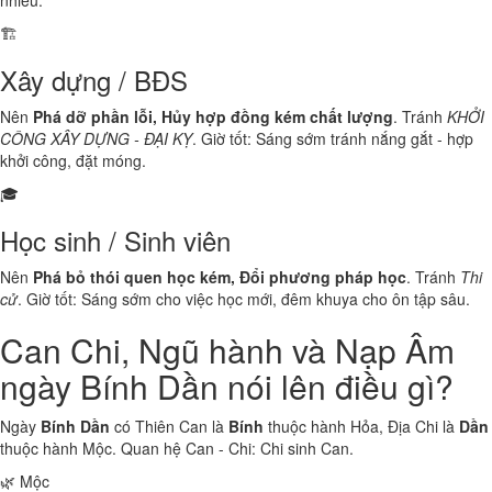
nhiều.
🏗️
Xây dựng / BĐS
Nên
Phá dỡ phần lỗi, Hủy hợp đồng kém chất lượng
. Tránh
KHỞI
CÔNG XÂY DỰNG - ĐẠI KỴ
. Giờ tốt: Sáng sớm tránh nắng gắt - hợp
khởi công, đặt móng.
🎓
Học sinh / Sinh viên
Nên
Phá bỏ thói quen học kém, Đổi phương pháp học
. Tránh
Thi
cử
. Giờ tốt: Sáng sớm cho việc học mới, đêm khuya cho ôn tập sâu.
Can Chi, Ngũ hành và Nạp Âm
ngày Bính Dần nói lên điều gì?
Ngày
Bính Dần
có Thiên Can là
Bính
thuộc hành
Hỏa
, Địa Chi là
Dần
thuộc hành
Mộc
. Quan hệ Can - Chi:
Chi sinh Can
.
🌿 Mộc