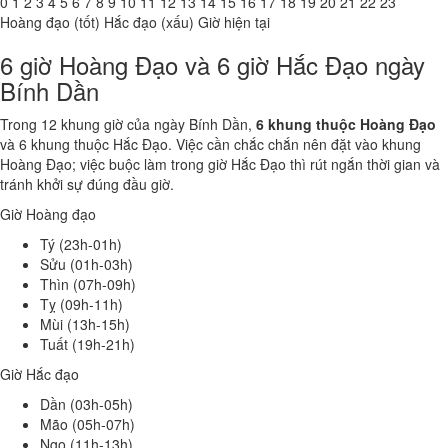
0
1
2
3
4
5
6
7
8
9
10
11
12
13
14
15
16
17
18
19
20
21
22
23
Hoàng đạo (tốt)
Hắc đạo (xấu)
Giờ hiện tại
6 giờ Hoàng Đạo và 6 giờ Hắc Đạo ngày
Bính Dần
Trong 12 khung giờ của ngày Bính Dần,
6 khung thuộc Hoàng Đạo
và 6 khung thuộc Hắc Đạo. Việc cần chắc chắn nên đặt vào khung
Hoàng Đạo; việc buộc làm trong giờ Hắc Đạo thì rút ngắn thời gian và
tránh khởi sự đúng đầu giờ.
Giờ Hoàng đạo
Tý (23h-01h)
Sửu (01h-03h)
Thìn (07h-09h)
Tỵ (09h-11h)
Mùi (13h-15h)
Tuất (19h-21h)
Giờ Hắc đạo
Dần (03h-05h)
Mão (05h-07h)
Ngọ (11h-13h)