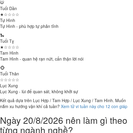
🐯
Tuổi Dần
★☆☆☆☆
Tự Hình
Tự Hình - phù hợp tự phản tỉnh
🐍
Tuổi Tỵ
★☆☆☆☆
Tam Hình
Tam Hình - quan hệ rạn nứt, cẩn thận lời nói
🐵
Tuổi Thân
☆☆☆☆☆
Lục Xung
Lục Xung - lùi để quan sát, không khởi sự
Kết quả dựa trên Lục Hợp / Tam Hợp / Lục Xung / Tam Hình. Muốn
nắm xu hướng vận khí cả tuần?
Xem tử vi tuần này cho 12 con giáp
Ngày 20/8/2026 nên làm gì theo
từng ngành nghề?