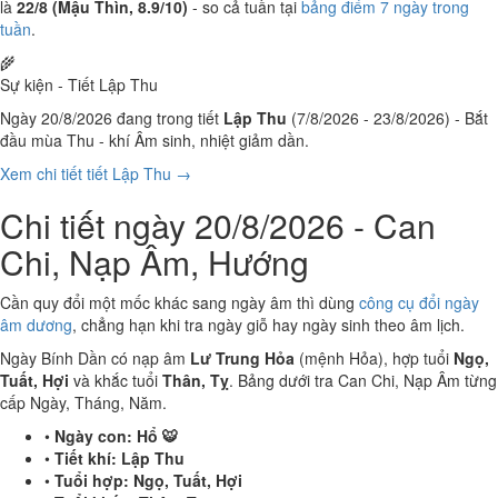
là
22/8 (Mậu Thìn, 8.9/10)
- so cả tuần tại
bảng điểm 7 ngày trong
tuần
.
🌾
Sự kiện - Tiết Lập Thu
Ngày 20/8/2026 đang trong tiết
Lập Thu
(7/8/2026 - 23/8/2026) - Bắt
đầu mùa Thu - khí Âm sinh, nhiệt giảm dần.
Xem chi tiết tiết Lập Thu →
Chi tiết ngày 20/8/2026 - Can
Chi, Nạp Âm, Hướng
Cần quy đổi một mốc khác sang ngày âm thì dùng
công cụ đổi ngày
âm dương
, chẳng hạn khi tra ngày giỗ hay ngày sinh theo âm lịch.
Ngày Bính Dần có nạp âm
Lư Trung Hỏa
(mệnh Hỏa), hợp tuổi
Ngọ,
Tuất, Hợi
và khắc tuổi
Thân, Tỵ
. Bảng dưới tra Can Chi, Nạp Âm từng
cấp Ngày, Tháng, Năm.
•
Ngày con:
Hổ 🐯
•
Tiết khí:
Lập Thu
•
Tuổi hợp:
Ngọ, Tuất, Hợi