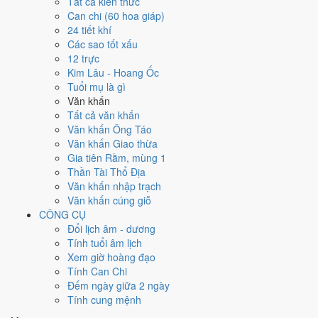
Tất cả kiến thức
Can chi (60 hoa giáp)
Ngày 20/8/2026 tốt hay xấu cho
24 tiết khí
Các sao tốt xấu
việc gì?
12 trực
Kim Lâu - Hoang Ốc
Ngày 20/8/2026 đạt
2.3/10
trung bình cho 7 việc chính: cao nhất là
Tuổi mụ là gì
Giải trừ - tẩy uế (5/10)
, thấp nhất là
An táng - chôn cất (1/10)
. Trực
Văn khấn
Phá (ngày phá hoại - đại hung, kỵ trăm sự) và gặp Sao Thiên Hình
Tất cả văn khấn
hắc đạo nên điểm từng việc chênh nhau như bảng dưới.
Văn khấn Ông Táo
Văn khấn Giao thừa
💍
Cưới hỏi - đính hôn
Gia tiên Rằm, mùng 1
3
/10
Xấu
Thần Tài Thổ Địa
Cưới hỏi - đính hôn hôm nay ở
mức xấu (3/10)
nhờ hợp
Sao
Văn khấn nhập trạch
Giác
, nhưng Trực Phá, Ngày Hắc Đạo và Ngày Đại Hung kéo
Văn khấn cúng giỗ
giảm điểm.
CÔNG CỤ
Cách tính ngày tốt
Đổi lịch âm - dương
🏪
Khai trương - mở cửa hàng
Tính tuổi âm lịch
2
/10
Xấu
Xem giờ hoàng đạo
Khai trương - mở cửa hàng hôm nay ở
mức xấu (2/10)
do
Trực
Tính Can Chi
Phá, Ngày Hắc Đạo và Ngày Đại Hung
gây bất lợi.
Đếm ngày giữa 2 ngày
Tính cung mệnh
Cách tính ngày tốt
🤝
Ký hợp đồng - giao ước