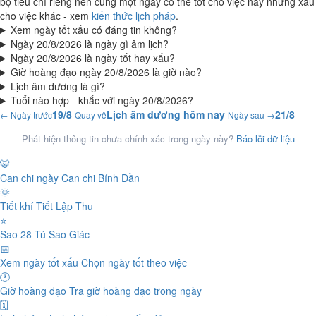
bộ tiêu chí riêng nên cùng một ngày có thể tốt cho việc này nhưng xấu
cho việc khác - xem
kiến thức lịch pháp
.
Xem ngày tốt xấu có đáng tin không?
Ngày 20/8/2026 là ngày gì âm lịch?
Ngày 20/8/2026 là ngày tốt hay xấu?
Giờ hoàng đạo ngày 20/8/2026 là giờ nào?
Lịch âm dương là gì?
Tuổi nào hợp - khắc với ngày 20/8/2026?
19/8
Lịch âm dương hôm nay
21/8
← Ngày trước
Quay về
Ngày sau →
Phát hiện thông tin chưa chính xác trong ngày này?
Báo lỗi dữ liệu
🐯
Can chi ngày
Can chi Bính Dần
🌞
Tiết khí
Tiết Lập Thu
⭐
Sao 28 Tú
Sao Giác
📅
Xem ngày tốt xấu
Chọn ngày tốt theo việc
🕐
Giờ hoàng đạo
Tra giờ hoàng đạo trong ngày
🗓️