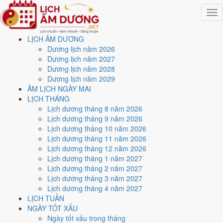
Togg
navig
LỊCH ÂM DƯƠNG
Trang chủ
Dương lịch năm 2026
Lịch năm 2026
Dương lịch năm 2027
Tháng 8/2026
Dương lịch năm 2028
Ngày 20/8/2026 (Bính Dần)
Dương lịch năm 2029
ÂM LỊCH NGÀY MAI
Xem ngày
20/8/2026
dương
LỊCH THÁNG
Lịch dương tháng 8 năm 2026
lịch - Ngày 8/7 âm lịch
Lịch dương tháng 9 năm 2026
Lịch dương tháng 10 năm 2026
(Bính Dần) tốt hay xấu?
Lịch dương tháng 11 năm 2026
Lịch dương tháng 12 năm 2026
Lịch dương tháng 1 năm 2027
Ngày 20/8/2026 dương lịch (Thứ Năm) là ngày 8/7/2026 âm lịch
,
Lịch dương tháng 2 năm 2027
tức ngày
Bính Dần
- Chi sinh Can, Trực Phá, Sao Giác, nạp âm Lư
Lịch dương tháng 3 năm 2027
Trung Hỏa. Tổng hòa, đây là
Ngày Đại Hung
với điểm trung bình
Lịch dương tháng 4 năm 2027
2.3/10
cho các việc quan trọng. Giờ Hoàng Đạo trong ngày:
Tý, Sửu,
LỊCH TUẦN
Thìn, Tỵ, Mùi, Tuất
.
NGÀY TỐT XẤU
Ngày Dương
Ngày tốt xấu trong tháng