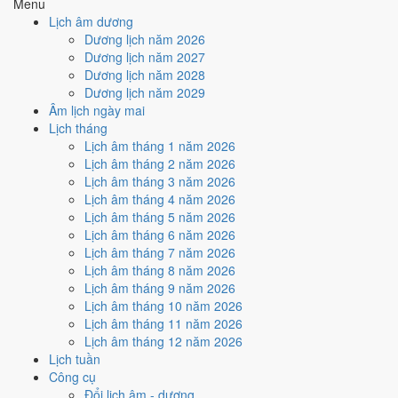
Menu
3
/10
Xấu
Lịch âm dương
Ký hợp đồng - giao ước hôm nay ở
mức xấu (3/10)
nhờ hợp
Dương lịch năm 2026
Sao Giác
, nhưng Trực Phá, Ngày Hắc Đạo và Ngày Đại Hung
Dương lịch năm 2027
kéo giảm điểm.
Dương lịch năm 2028
Dương lịch năm 2029
Cách tính ngày tốt
Âm lịch ngày mai
🏗️
Động thổ - khởi công
Lịch tháng
2
/10
Xấu
Lịch âm tháng 1 năm 2026
Động thổ - khởi công hôm nay ở
mức xấu (2/10)
do
Trực Phá,
Lịch âm tháng 2 năm 2026
Ngày Hắc Đạo và Ngày Đại Hung
gây bất lợi.
Lịch âm tháng 3 năm 2026
Cách tính ngày tốt
Lịch âm tháng 4 năm 2026
🏡
Nhập trạch - vào nhà mới
Lịch âm tháng 5 năm 2026
2
/10
Xấu
Lịch âm tháng 6 năm 2026
Nhập trạch - vào nhà mới hôm nay ở
mức xấu (2/10)
do
Trực
Lịch âm tháng 7 năm 2026
Phá, Ngày Hắc Đạo và Ngày Đại Hung
gây bất lợi.
Lịch âm tháng 8 năm 2026
Lịch âm tháng 9 năm 2026
Cách tính ngày tốt
Lịch âm tháng 10 năm 2026
🚗
Mua xe - tậu xe
Lịch âm tháng 11 năm 2026
2
/10
Xấu
Lịch âm tháng 12 năm 2026
Mua xe - tậu xe hôm nay ở
mức xấu (2/10)
do
Trực Phá, Ngày
Lịch tuần
Hắc Đạo và Ngày Đại Hung
gây bất lợi.
Công cụ
Cách tính ngày tốt
Đổi lịch âm - dương