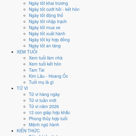
Thứ Năm
Ngày tốt khai trương
Ngày Âm
Ngày tốt cưới hỏi - kết hôn
Tháng 8 năm 2026
Ngày tốt động thổ
20
Ngày tốt nhập trạch
Tháng 7 âm năm 2026
Ngày tốt mua xe
8
Ngày tốt xuất hành
Tiết Lập Thu
Ngày tốt ký hợp đồng
Giờ
Ngày tốt an táng
Mậu Tý
XEM TUỔI
Ngày 8
Xem tuổi làm nhà
Bính Dần
Xem tuổi kết hôn
Tháng 7
Tam Tai
Bính Thân
Kim Lâu - Hoang Ốc
Năm 2026
Tuổi mụ là gì
Bính Ngọ
TỬ VI
Tử vi hàng ngày
Ngày Bính Dần có Trực
Phá
(ngày phá hoại - đại hung, kỵ trăm sự) và
Tử vi tuần mới
gặp Sao
Thiên Hình hắc đạo
. Điểm trung bình 7 việc chính chỉ
2.3/10
Tử vi năm 2026
nên đây là
Ngày Đại Hung
, tránh hẳn cưới hỏi, khai trương, động thổ.
12 con giáp hợp khắc
Phong thủy hợp tuổi
Tuổi
Ngọ, Tuất, Hợi
hợp ngày; tuổi
Thân
nên thận trọng (Lục Xung).
Mệnh ngũ hành
Ngày 20/8/2026 chỉ đạt
2.3/10
cho việc trọng đại. Có
2 ngày gần đây
KIẾN THỨC
tốt hơn
để thay thế, xem mục xử lý bên dưới.