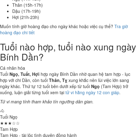
Thân (15h-17h)
Dậu (17h-19h)
Hợi (21h-23h)
Muốn tính giờ hoàng đạo cho ngày khác hoặc việc cụ thể?
Tra giờ
hoàng đạo chi tiết
Tuổi nào hợp, tuổi nào xung ngày
Bính Dần?
Cá nhân hóa
Tuổi
Ngọ, Tuất, Hợi
hợp ngày Bính Dần nhờ quan hệ tam hợp - lục
hợp với chi Dần, còn tuổi
Thân, Tỵ
xung khắc nên lùi việc lớn sang
ngày khác. Thứ tự 12 tuổi bên dưới xếp từ tuổi
Ngọ
(Tam Hợp) trở
xuống, luận giải từng tuổi xem tại
tử vi hằng ngày 12 con giáp
.
Tử vi mang tính tham khảo tín ngưỡng dân gian.
🐴
Tuổi Ngọ
★★★☆☆
Tam Hợp
Tam Hợp - tài lộc tình duyên đồng hành