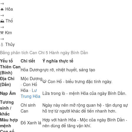
→
🔥 Hỏa
→
⛰ Thổ
→
⚒ Kim
→
💧 Thủy
Bảng phân tích Can Chi 5 Hành ngày Bính Dần
Yếu tố
Chi tiết
Ý nghĩa thực tế
Thiên Can
Hỏa
Dương
rực rỡ, nhiệt huyết, sáng tạo
(Bính)
Địa Chi
Mộc
Dương
🐯 Con Hổ - biểu trưng đặc tính ngày.
(Dần)
· Con Hổ
Hỏa
·
Lư
Nạp Âm
Lửa trong lò - mệnh Hỏa của ngày Bính Dần.
Trung Hỏa
Tương
Chi sinh
Ngày này nên mở rộng quan hệ - tận dụng sự
sinh /
Can
hỗ trợ từ người khác để tiến nhanh hơn.
khắc
Màu hợp
Hợp với hành Hỏa - Mộc của ngày Bính Dần -
Đỏ
Xanh lá
mệnh
nên dùng để tăng vận khí.
Con số