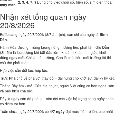
2, 3, 4, 7, 9
Dùng cho việc chọn số, biển số, sim điện thoại.
may mắn
Nhận xét tổng quan ngày
20/8/2026
Bước sang ngày 20/8/2026 (8/7 âm lịch), can chi của ngày là
Bính
Dần
.
Hành Hỏa Dương - năng lượng nóng, hướng lên, phát tán. Giờ
Dần
(3h-5h) là lúc dương khí bắt đầu lên - khoảnh khắc tỉnh giấc, khởi
động ngày mới. Chi là môi trường, Can là chủ thể - môi trường tốt thì
chủ thể phát triển.
Hợp việc cần đối tác, hợp tác.
Trực Phá
chủ về phá vỡ, thay đổi - đại hung cho khởi sự, đại kỵ ký kết.
Tháng Bảy âm - mở "Cửa địa ngục", người Việt cúng cô hồn ngoài sân
và báo hiếu cha mẹ.
Đây là ngày cần đề phòng - nên dời các việc hệ trọng sang ngày khác
có điềm tốt hơn.
Tuần chứa ngày 20/8/2026 có
4/7 ngày
đạt mức Tốt trở lên, cao nhất