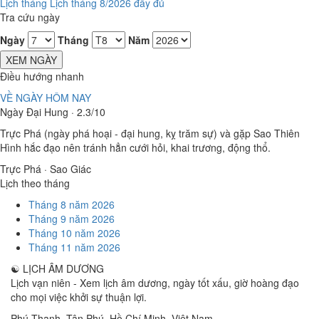
Lịch tháng
Lịch tháng 8/2026 đầy đủ
Tra cứu ngày
Ngày
Tháng
Năm
XEM NGÀY
Điều hướng nhanh
VỀ NGÀY HÔM NAY
Ngày Đại Hung · 2.3/10
Trực Phá (ngày phá hoại - đại hung, kỵ trăm sự) và gặp Sao Thiên
Hình hắc đạo nên tránh hẳn cưới hỏi, khai trương, động thổ.
Trực Phá · Sao Giác
Lịch theo tháng
Tháng 8 năm 2026
Tháng 9 năm 2026
Tháng 10 năm 2026
Tháng 11 năm 2026
☯
LỊCH ÂM DƯƠNG
Lịch vạn niên - Xem lịch âm dương, ngày tốt xấu, giờ hoàng đạo
cho mọi việc khởi sự thuận lợi.
Phú Thạnh, Tân Phú
,
Hồ Chí Minh
,
Việt Nam