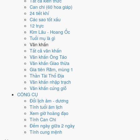
Tất cả kiến thức
tốt hơn
để thay thế, xem mục xử lý bên dưới.
Can chi (60 hoa giáp)
24 tiết khí
Ngày 21/8/2026 tốt hay xấu cho
Các sao tốt xấu
12 trực
việc gì?
Kim Lâu - Hoang Ốc
Tuổi mụ là gì
Ngày 21/8/2026 đạt
3.6/10
trung bình cho 7 việc chính: cao nhất là
Văn khấn
Mở kho - xuất hàng (5/10)
, thấp nhất là
Mua xe - tậu xe (3/10)
. Trực
Tất cả văn khấn
Nguy (ngày nguy hiểm, đầy biến động) và gặp Sao Chu Tước hắc đạo
Văn khấn Ông Táo
nên điểm từng việc chênh nhau như bảng dưới.
Văn khấn Giao thừa
Gia tiên Rằm, mùng 1
💍
Cưới hỏi - đính hôn
Thần Tài Thổ Địa
4
/10
Trung bình
Văn khấn nhập trạch
Cưới hỏi - đính hôn hôm nay ở
mức trung bình (4/10)
do
Sao
Văn khấn cúng giỗ
Cang và Ngày Hắc Đạo
gây bất lợi.
CÔNG CỤ
Cách tính ngày tốt
Đổi lịch âm - dương
🏪
Khai trương - mở cửa hàng
Tính tuổi âm lịch
4
/10
Trung bình
Xem giờ hoàng đạo
Khai trương - mở cửa hàng hôm nay ở
mức trung bình (4/10)
Tính Can Chi
do
Sao Cang và Ngày Hắc Đạo
gây bất lợi.
Đếm ngày giữa 2 ngày
Tính cung mệnh
Cách tính ngày tốt
🤝
Ký hợp đồng - giao ước