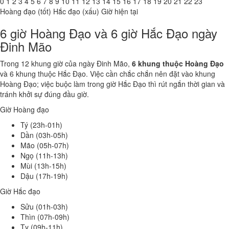
0
1
2
3
4
5
6
7
8
9
10
11
12
13
14
15
16
17
18
19
20
21
22
23
Hoàng đạo (tốt)
Hắc đạo (xấu)
Giờ hiện tại
6 giờ Hoàng Đạo và 6 giờ Hắc Đạo ngày
Đinh Mão
Trong 12 khung giờ của ngày Đinh Mão,
6 khung thuộc Hoàng Đạo
và 6 khung thuộc Hắc Đạo. Việc cần chắc chắn nên đặt vào khung
Hoàng Đạo; việc buộc làm trong giờ Hắc Đạo thì rút ngắn thời gian và
tránh khởi sự đúng đầu giờ.
Giờ Hoàng đạo
Tý (23h-01h)
Dần (03h-05h)
Mão (05h-07h)
Ngọ (11h-13h)
Mùi (13h-15h)
Dậu (17h-19h)
Giờ Hắc đạo
Sửu (01h-03h)
Thìn (07h-09h)
Tỵ (09h-11h)