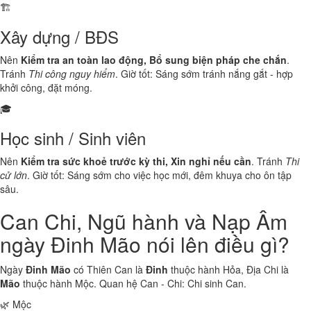
🏗️
Xây dựng / BĐS
Nên
Kiểm tra an toàn lao động, Bổ sung biện pháp che chắn
.
Tránh
Thi công nguy hiểm
. Giờ tốt: Sáng sớm tránh nắng gắt - hợp
khởi công, đặt móng.
🎓
Học sinh / Sinh viên
Nên
Kiểm tra sức khoẻ trước kỳ thi, Xin nghỉ nếu cần
. Tránh
Thi
cử lớn
. Giờ tốt: Sáng sớm cho việc học mới, đêm khuya cho ôn tập
sâu.
Can Chi, Ngũ hành và Nạp Âm
ngày Đinh Mão nói lên điều gì?
Ngày
Đinh Mão
có Thiên Can là
Đinh
thuộc hành
Hỏa
, Địa Chi là
Mão
thuộc hành
Mộc
. Quan hệ Can - Chi:
Chi sinh Can
.
🌿 Mộc