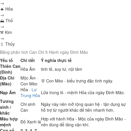
→
🔥 Hỏa
→
⛰ Thổ
→
⚒ Kim
→
💧 Thủy
Bảng phân tích Can Chi 5 Hành ngày Đinh Mão
Yếu tố
Chi tiết
Ý nghĩa thực tế
Thiên Can
Hỏa
Âm
tinh tế, suy tư, nội tâm
(Đinh)
Địa Chi
Mộc
Âm ·
🐰 Con Mèo - biểu trưng đặc tính ngày.
(Mão)
Con Mèo
Hỏa
·
Lư
Nạp Âm
Lửa trong lò - mệnh Hỏa của ngày Đinh Mão.
Trung Hỏa
Tương
Chi sinh
Ngày này nên mở rộng quan hệ - tận dụng sự
sinh /
Can
hỗ trợ từ người khác để tiến nhanh hơn.
khắc
Màu hợp
Hợp với hành Hỏa - Mộc của ngày Đinh Mão -
Đỏ
Xanh lá
mệnh
nên dùng để tăng vận khí.
Con số
2, 3, 4, 7,