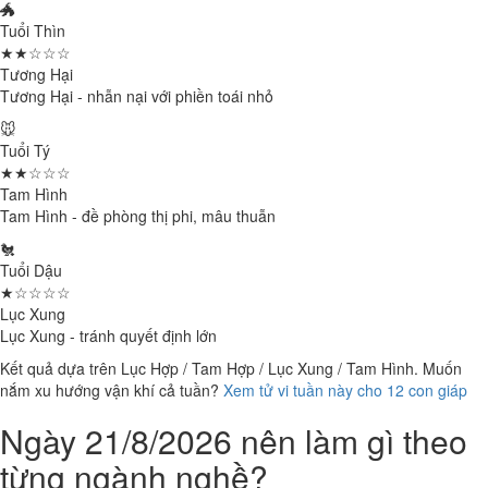
🐲
Tuổi Thìn
★★☆☆☆
Tương Hại
Tương Hại - nhẫn nại với phiền toái nhỏ
🐭
Tuổi Tý
★★☆☆☆
Tam Hình
Tam Hình - đề phòng thị phi, mâu thuẫn
🐔
Tuổi Dậu
★☆☆☆☆
Lục Xung
Lục Xung - tránh quyết định lớn
Kết quả dựa trên Lục Hợp / Tam Hợp / Lục Xung / Tam Hình. Muốn
nắm xu hướng vận khí cả tuần?
Xem tử vi tuần này cho 12 con giáp
Ngày 21/8/2026 nên làm gì theo
từng ngành nghề?