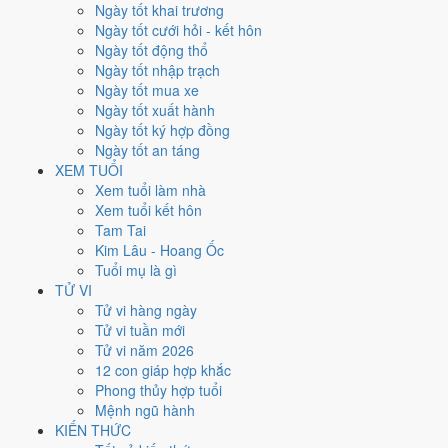
Thứ Sáu
Ngày tốt khai trương
Ngày Âm
Ngày tốt cưới hỏi - kết hôn
Tháng 8 năm 2026
Ngày tốt động thổ
21
Ngày tốt nhập trạch
Tháng 7 âm năm 2026
Ngày tốt mua xe
9
Ngày tốt xuất hành
Tiết Lập Thu
Ngày tốt ký hợp đồng
Giờ
Ngày tốt an táng
Canh Tý
XEM TUỔI
Ngày 9
Xem tuổi làm nhà
Đinh Mão
Xem tuổi kết hôn
Tháng 7
Tam Tai
Bính Thân
Kim Lâu - Hoang Ốc
Năm 2026
Tuổi mụ là gì
Bính Ngọ
TỬ VI
Tử vi hàng ngày
Ngày Đinh Mão có Trực
Nguy
(ngày nguy hiểm, đầy biến động) và
Tử vi tuần mới
gặp Sao
Chu Tước hắc đạo
. Điểm trung bình 7 việc chính chỉ
3.6/10
Tử vi năm 2026
nên đây là
Ngày Hung
, cần thận trọng với các quyết định lớn khó đảo
12 con giáp hợp khắc
ngược.
Phong thủy hợp tuổi
Mệnh ngũ hành
Tuổi
Mùi, Hợi, Tuất
hợp ngày; tuổi
Dậu
nên thận trọng (Lục Xung).
KIẾN THỨC
Ngày 21/8/2026 chỉ đạt
3.6/10
cho việc trọng đại. Có
2 ngày gần đây