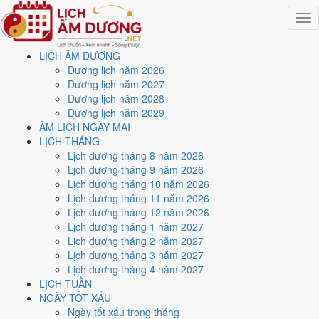
Togg
navig
LỊCH ÂM DƯƠNG
Trang chủ
Dương lịch năm 2026
Lịch năm 2026
Dương lịch năm 2027
Tháng 8/2026
Dương lịch năm 2028
Ngày 21/8/2026 (Đinh Mão)
Dương lịch năm 2029
ÂM LỊCH NGÀY MAI
Xem ngày
21/8/2026
dương
LỊCH THÁNG
Lịch dương tháng 8 năm 2026
lịch - Ngày 9/7 âm lịch
Lịch dương tháng 9 năm 2026
Lịch dương tháng 10 năm 2026
(Đinh Mão) tốt hay xấu?
Lịch dương tháng 11 năm 2026
Lịch dương tháng 12 năm 2026
Lịch dương tháng 1 năm 2027
Ngày 21/8/2026 dương lịch (Thứ Sáu) là ngày 9/7/2026 âm lịch
,
Lịch dương tháng 2 năm 2027
tức ngày
Đinh Mão
- Chi sinh Can, Trực Nguy, Sao Cang, nạp âm Lư
Lịch dương tháng 3 năm 2027
Trung Hỏa. Tổng hòa, đây là
Ngày Hung
với điểm trung bình
3.6/10
Lịch dương tháng 4 năm 2027
cho các việc quan trọng. Giờ Hoàng Đạo trong ngày:
Tý, Dần, Mão,
LỊCH TUẦN
Ngọ, Mùi, Dậu
.
NGÀY TỐT XẤU
Ngày Dương
Ngày tốt xấu trong tháng