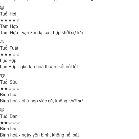
🐷
Tuổi Hợi
★★★★☆
Tam Hợp
Tam Hợp - vận khí đại cát, hợp khởi sự lớn
🐶
Tuổi Tuất
★★★☆☆
Lục Hợp
Lục Hợp - gia đạo hoà thuận, kết nối tốt
🐮
Tuổi Sửu
★★☆☆☆
Bình hòa
Bình hoà - phù hợp việc cũ, không khởi sự
🐯
Tuổi Dần
★★☆☆☆
Bình hòa
Bình hoà - ngày yên bình, không nổi bật