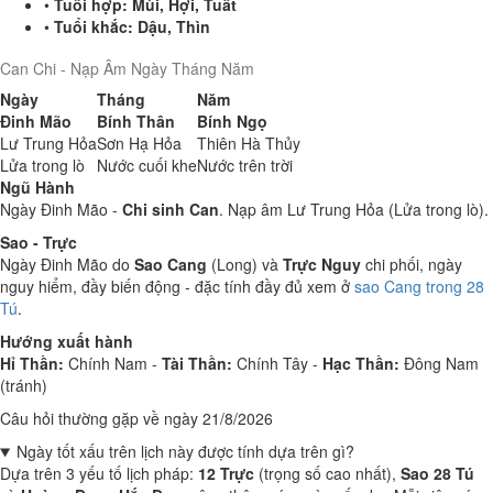
•
Tuổi hợp:
Mùi, Hợi, Tuất
•
Tuổi khắc:
Dậu, Thìn
Can Chi - Nạp Âm Ngày Tháng Năm
Ngày
Tháng
Năm
Đinh Mão
Bính Thân
Bính Ngọ
Lư Trung Hỏa
Sơn Hạ Hỏa
Thiên Hà Thủy
Lửa trong lò
Nước cuối khe
Nước trên trời
Ngũ Hành
Ngày Đinh Mão -
Chi sinh Can
. Nạp âm Lư Trung Hỏa (Lửa trong lò).
Sao - Trực
Ngày Đinh Mão do
Sao Cang
(Long) và
Trực Nguy
chi phối, ngày
nguy hiểm, đầy biến động - đặc tính đầy đủ xem ở
sao Cang trong 28
Tú
.
Hướng xuất hành
Hỉ Thần:
Chính Nam -
Tài Thần:
Chính Tây -
Hạc Thần:
Đông Nam
(tránh)
Câu hỏi thường gặp về ngày 21/8/2026
Ngày tốt xấu trên lịch này được tính dựa trên gì?
Dựa trên 3 yếu tố lịch pháp:
12 Trực
(trọng số cao nhất),
Sao 28 Tú