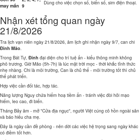
Dùng cho việc chọn số, biển số, sim điện thoại.
may mắn
9
Nhận xét tổng quan ngày
21/8/2026
Tra lịch vạn niên ngày 21/8/2026, âm lịch ghi nhận ngày 9/7, can chi
Đinh Mão
.
Trong Bát Tự,
Đinh
đại diện cho trí tuệ ẩn - kiểu thông minh không
phô trương. Giờ Mão (5h-7h) là lúc mặt trời mọc - thời khắc tỉnh thức
nhẹ nhàng. Chi là môi trường, Can là chủ thể - môi trường tốt thì chủ
thể phát triển.
Hợp việc cần đối tác, hợp tác.
Năng lượng Nguy chứa hiểm hoạ tiềm ẩn - tránh việc đòi hỏi mạo
hiểm, leo cao, đi biển.
Tháng Bảy âm - mở "Cửa địa ngục", người Việt cúng cô hồn ngoài sân
và báo hiếu cha mẹ.
Đây là ngày cần đề phòng - nên dời các việc hệ trọng sang ngày khác
có điềm tốt hơn.