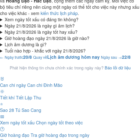
và
Hoàng Đạo - Hắc Đạo
, cộng thêm các ngày cấm kỵ. Mỗi việc có
bộ tiêu chí riêng nên cùng một ngày có thể tốt cho việc này nhưng xấu
cho việc khác - xem
kiến thức lịch pháp
.
Xem ngày tốt xấu có đáng tin không?
Ngày 21/8/2026 là ngày gì âm lịch?
Ngày 21/8/2026 là ngày tốt hay xấu?
Giờ hoàng đạo ngày 21/8/2026 là giờ nào?
Lịch âm dương là gì?
Tuổi nào hợp - khắc với ngày 21/8/2026?
20/8
Lịch âm dương hôm nay
22/8
← Ngày trước
Quay về
Ngày sau →
Phát hiện thông tin chưa chính xác trong ngày này?
Báo lỗi dữ liệu
🐰
Can chi ngày
Can chi Đinh Mão
🌞
Tiết khí
Tiết Lập Thu
⭐
Sao 28 Tú
Sao Cang
📅
Xem ngày tốt xấu
Chọn ngày tốt theo việc
🕐
Giờ hoàng đạo
Tra giờ hoàng đạo trong ngày