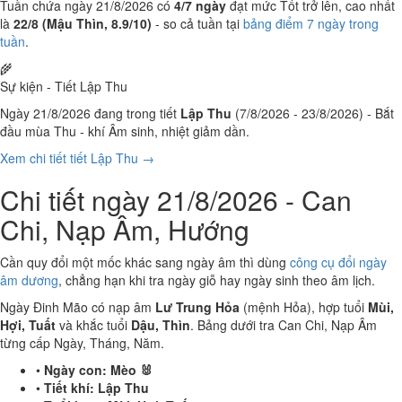
Tuần chứa ngày 21/8/2026 có
4/7 ngày
đạt mức Tốt trở lên, cao nhất
là
22/8 (Mậu Thìn, 8.9/10)
- so cả tuần tại
bảng điểm 7 ngày trong
tuần
.
🌾
Sự kiện - Tiết Lập Thu
Ngày 21/8/2026 đang trong tiết
Lập Thu
(7/8/2026 - 23/8/2026) - Bắt
đầu mùa Thu - khí Âm sinh, nhiệt giảm dần.
Xem chi tiết tiết Lập Thu →
Chi tiết ngày 21/8/2026 - Can
Chi, Nạp Âm, Hướng
Cần quy đổi một mốc khác sang ngày âm thì dùng
công cụ đổi ngày
âm dương
, chẳng hạn khi tra ngày giỗ hay ngày sinh theo âm lịch.
Ngày Đinh Mão có nạp âm
Lư Trung Hỏa
(mệnh Hỏa), hợp tuổi
Mùi,
Hợi, Tuất
và khắc tuổi
Dậu, Thìn
. Bảng dưới tra Can Chi, Nạp Âm
từng cấp Ngày, Tháng, Năm.
•
Ngày con:
Mèo 🐰
•
Tiết khí:
Lập Thu