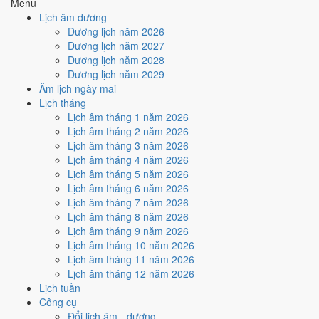
Menu
3
/10
Xấu
Lịch âm dương
Ký hợp đồng - giao ước hôm nay ở
mức xấu (3/10)
do
Trực
Dương lịch năm 2026
Nguy, Sao Cang và Ngày Hắc Đạo
gây bất lợi.
Dương lịch năm 2027
Dương lịch năm 2028
Cách tính ngày tốt
Dương lịch năm 2029
🏗️
Động thổ - khởi công
Âm lịch ngày mai
3
/10
Xấu
Lịch tháng
Động thổ - khởi công hôm nay ở
mức xấu (3/10)
do
Trực Nguy,
Lịch âm tháng 1 năm 2026
Sao Cang và Ngày Hắc Đạo
gây bất lợi.
Lịch âm tháng 2 năm 2026
Cách tính ngày tốt
Lịch âm tháng 3 năm 2026
🏡
Nhập trạch - vào nhà mới
Lịch âm tháng 4 năm 2026
4
/10
Trung bình
Lịch âm tháng 5 năm 2026
Nhập trạch - vào nhà mới hôm nay ở
mức trung bình (4/10)
do
Lịch âm tháng 6 năm 2026
Sao Cang và Ngày Hắc Đạo
gây bất lợi.
Lịch âm tháng 7 năm 2026
Lịch âm tháng 8 năm 2026
Cách tính ngày tốt
Lịch âm tháng 9 năm 2026
🚗
Mua xe - tậu xe
Lịch âm tháng 10 năm 2026
3
/10
Xấu
Lịch âm tháng 11 năm 2026
Mua xe - tậu xe hôm nay ở
mức xấu (3/10)
do
Trực Nguy và
Lịch âm tháng 12 năm 2026
Ngày Hắc Đạo
gây bất lợi.
Lịch tuần
Cách tính ngày tốt
Công cụ
✈️
Xuất hành - đi xa
Đổi lịch âm - dương