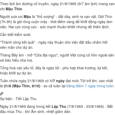
Theo lịch âm dương cổ truyền, ngày 21/8/1969 (9/7 âm lịch) mang can
chi
Mậu Thìn
.
Người xưa coi
Mậu
là "thổ vượng" - đất dày, sinh ra vạn vật. Giờ Thìn
(7h-9h) là giờ rồng cuộn mây - thời điểm vàng để khởi động ngày làm
việc. Hai cực cùng cực - sức mạnh thuần khiết nhưng dễ thiên lệch.
Cần biết kiểm soát.
"Thành công kết quả" - ngày này thuận cho việc đặt dấu chấm hết
viên mãn cho dự án.
Tháng Bảy âm - mở "Cửa địa ngục", người Việt cúng cô hồn ngoài sân
và báo hiếu cha mẹ.
Tổng hoà các yếu tố, đây là ngày tốt - phù hợp khai trương, ký kết,
hoặc khởi sự dự án.
Tuần chứa ngày 21/8/1969 có
1/7 ngày
đạt mức Tốt trở lên, cao nhất
là
21/8 (Mậu Thìn, 9/10)
- so cả tuần tại
bảng điểm 7 ngày trong tuần
.
🌾
Sự kiện - Tiết Lập Thu
Ngày 21/8/1969 đang trong tiết
Lập Thu
(7/8/1969 - 23/8/1969) - Bắt
đầu mùa Thu - khí Âm sinh, nhiệt giảm dần.