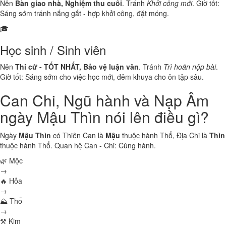
Nên
Bàn giao nhà, Nghiệm thu cuối
. Tránh
Khởi công mới
. Giờ tốt:
Sáng sớm tránh nắng gắt - hợp khởi công, đặt móng.
🎓
Học sinh / Sinh viên
Nên
Thi cử - TỐT NHẤT, Bảo vệ luận văn
. Tránh
Trì hoãn nộp bài
.
Giờ tốt: Sáng sớm cho việc học mới, đêm khuya cho ôn tập sâu.
Can Chi, Ngũ hành và Nạp Âm
ngày Mậu Thìn nói lên điều gì?
Ngày
Mậu Thìn
có Thiên Can là
Mậu
thuộc hành
Thổ
, Địa Chi là
Thìn
thuộc hành
Thổ
. Quan hệ Can - Chi:
Cùng hành
.
🌿 Mộc
→
🔥 Hỏa
→
⛰ Thổ
→
⚒ Kim