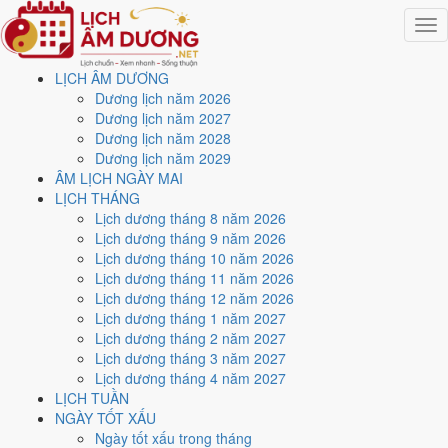
Togg
navig
LỊCH ÂM DƯƠNG
Trang chủ
Dương lịch năm 2026
Lịch năm 1969
Dương lịch năm 2027
Tháng 8/1969
Dương lịch năm 2028
Ngày 21/8/1969 (Mậu Thìn)
Dương lịch năm 2029
ÂM LỊCH NGÀY MAI
Xem ngày
21/8/1969
dương
LỊCH THÁNG
Lịch dương tháng 8 năm 2026
lịch - Ngày 9/7 âm lịch (Mậu
Lịch dương tháng 9 năm 2026
Lịch dương tháng 10 năm 2026
Thìn) tốt hay xấu?
Lịch dương tháng 11 năm 2026
Lịch dương tháng 12 năm 2026
Lịch dương tháng 1 năm 2027
Ngày 21/8/1969 dương lịch (Thứ Năm) là ngày 9/7/1969 âm lịch
,
Lịch dương tháng 2 năm 2027
tức ngày
Mậu Thìn
- Cùng hành, Trực Thành, Sao Khuê, nạp âm Đại
Lịch dương tháng 3 năm 2027
Lâm Mộc. Tổng hòa, đây là
Ngày Đại Cát
với điểm trung bình
9.0/10
Lịch dương tháng 4 năm 2027
cho các việc quan trọng. Giờ Hoàng Đạo trong ngày:
Dần, Thìn, Tỵ,
LỊCH TUẦN
Thân, Dậu, Hợi
.
NGÀY TỐT XẤU
Ngày Dương
Ngày tốt xấu trong tháng