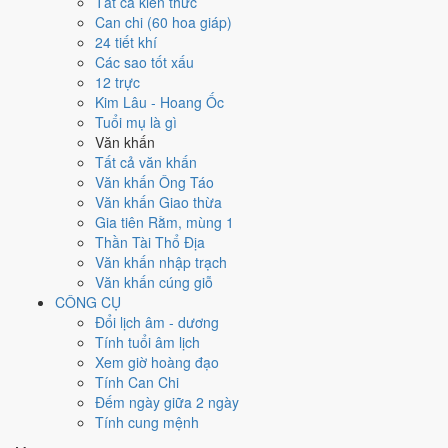
Ngày 21/8/1969 tốt hay xấu cho
Tất cả kiến thức
Can chi (60 hoa giáp)
việc gì?
24 tiết khí
Các sao tốt xấu
12 trực
Ngày 21/8/1969 đạt
9.0/10
trung bình cho 7 việc chính: cao nhất là
Kim Lâu - Hoang Ốc
Sửa nhà - tu tạo (10/10)
, thấp nhất là
Cắt tóc - tỉa móng (4/10)
. Trực
Tuổi mụ là gì
Thành (ngày thành tựu - đại cát, tốt cho mọi việc) và gặp Sao Kim Quỹ
Văn khấn
hoàng đạo nên điểm từng việc chênh nhau như bảng dưới.
Tất cả văn khấn
💍
Cưới hỏi - đính hôn
Văn khấn Ông Táo
9
/10
Rất tốt
Văn khấn Giao thừa
Cưới hỏi - đính hôn hôm nay ở
mức rất tốt (9/10)
nhờ hợp
Trực
Gia tiên Rằm, mùng 1
Thành và Ngày Hoàng Đạo
.
Thần Tài Thổ Địa
Văn khấn nhập trạch
Cách tính ngày tốt
Văn khấn cúng giỗ
🏪
Khai trương - mở cửa hàng
CÔNG CỤ
9
/10
Rất tốt
Đổi lịch âm - dương
Khai trương - mở cửa hàng hôm nay ở
mức rất tốt (9/10)
nhờ
Tính tuổi âm lịch
hợp
Trực Thành và Ngày Hoàng Đạo
.
Xem giờ hoàng đạo
Cách tính ngày tốt
Tính Can Chi
🤝
Ký hợp đồng - giao ước
Đếm ngày giữa 2 ngày
9
/10
Rất tốt
Tính cung mệnh
Ký hợp đồng - giao ước hôm nay ở
mức rất tốt (9/10)
nhờ hợp