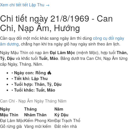
Xem chi tiết tiết Lập Thu →
Chi tiết ngày 21/8/1969 - Can
Chi, Nạp Âm, Hướng
Cần quy đổi một mốc khác sang ngày âm thì dùng
công cụ đổi ngày
âm dương
, chẳng hạn khi tra ngày giỗ hay ngày sinh theo âm lịch.
Ngày Mậu Thìn có nạp âm
Đại Lâm Mộc
(mệnh Mộc), hợp tuổi
Thân,
Tý, Dậu
và khắc tuổi
Tuất, Mão
. Bảng dưới tra Can Chi, Nạp Âm từng
cấp Ngày, Tháng, Năm.
•
Ngày con:
Rồng 🐲
•
Tiết khí:
Lập Thu
•
Tuổi hợp:
Thân, Tý, Dậu
•
Tuổi khắc:
Tuất, Mão
Can Chi - Nạp Âm Ngày Tháng Năm
Ngày
Tháng
Năm
Mậu Thìn
Nhâm Thân
Kỷ Dậu
Đại Lâm Mộc
Kiếm Phong Kim
Đại Trạch Thổ
Gỗ rừng già
Vàng mũi kiếm
Đất nền nhà