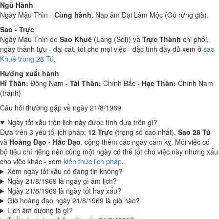
Ngũ Hành
Ngày Mậu Thìn -
Cùng hành
. Nạp âm Đại Lâm Mộc (Gỗ rừng già).
Sao - Trực
Ngày Mậu Thìn do
Sao Khuê
(Lang (Sói)) và
Trực Thành
chi phối,
ngày thành tựu - đại cát, tốt cho mọi việc - đặc tính đầy đủ xem ở
sao
Khuê trong 28 Tú
.
Hướng xuất hành
Hỉ Thần:
Đông Nam -
Tài Thần:
Chính Bắc -
Hạc Thần:
Chính Nam
(tránh)
Câu hỏi thường gặp về ngày 21/8/1969
Ngày tốt xấu trên lịch này được tính dựa trên gì?
Dựa trên 3 yếu tố lịch pháp:
12 Trực
(trọng số cao nhất),
Sao 28 Tú
và
Hoàng Đạo - Hắc Đạo
, cộng thêm các ngày cấm kỵ. Mỗi việc có
bộ tiêu chí riêng nên cùng một ngày có thể tốt cho việc này nhưng xấu
cho việc khác - xem
kiến thức lịch pháp
.
Xem ngày tốt xấu có đáng tin không?
Ngày 21/8/1969 là ngày gì âm lịch?
Ngày 21/8/1969 là ngày tốt hay xấu?
Giờ hoàng đạo ngày 21/8/1969 là giờ nào?
Lịch âm dương là gì?