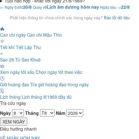
Tuổi nào hợp - khắc với ngày 21/8/1969?
20/8
Lịch âm dương hôm nay
22/8
← Ngày trước
Quay về
Ngày sau →
Phát hiện thông tin chưa chính xác trong ngày này?
Báo lỗi dữ liệu
🐲
Can chi ngày
Can chi Mậu Thìn
🌞
Tiết khí
Tiết Lập Thu
⭐
Sao 28 Tú
Sao Khuê
📅
Xem ngày tốt xấu
Chọn ngày tốt theo việc
🕐
Giờ hoàng đạo
Tra giờ hoàng đạo trong ngày
🗓️
Lịch tháng
Lịch tháng 8/1969 đầy đủ
Tra cứu ngày
Ngày
Tháng
Năm
XEM NGÀY
Điều hướng nhanh
VỀ NGÀY HÔM NAY