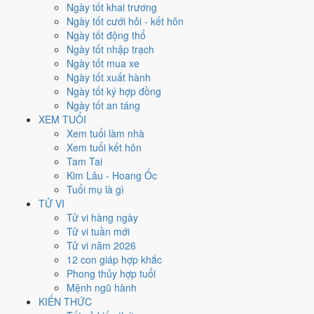
Thứ Năm
Ngày tốt khai trương
Ngày Âm
Ngày tốt cưới hỏi - kết hôn
Tháng 8 năm 1969
Ngày tốt động thổ
21
Ngày tốt nhập trạch
Tháng 7 âm năm 1969
Ngày tốt mua xe
9
Ngày tốt xuất hành
Tiết Lập Thu
Ngày tốt ký hợp đồng
Giờ
Ngày tốt an táng
Nhâm Tý
XEM TUỔI
Ngày 9
Xem tuổi làm nhà
Mậu Thìn
Xem tuổi kết hôn
Tháng 7
Tam Tai
Nhâm Thân
Kim Lâu - Hoang Ốc
Năm 1969
Tuổi mụ là gì
Kỷ Dậu
TỬ VI
Tử vi hàng ngày
Ngày Mậu Thìn có Trực
Thành
(ngày thành tựu - đại cát, tốt cho mọi
Tử vi tuần mới
việc) và gặp Sao
Kim Quỹ hoàng đạo
. Điểm trung bình 7 việc chính
Tử vi năm 2026
9.0/10
nên đây là
Ngày Đại Cát
, rất hợp cho cưới hỏi, khai trương, ký
12 con giáp hợp khắc
kết.
Phong thủy hợp tuổi
Mệnh ngũ hành
Tuổi
Thân, Tý, Dậu
hợp ngày; tuổi
Tuất
nên thận trọng (Lục Xung).
KIẾN THỨC