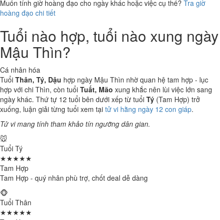
Muốn tính giờ hoàng đạo cho ngày khác hoặc việc cụ thể?
Tra giờ
hoàng đạo chi tiết
Tuổi nào hợp, tuổi nào xung ngày
Mậu Thìn?
Cá nhân hóa
Tuổi
Thân, Tý, Dậu
hợp ngày Mậu Thìn nhờ quan hệ tam hợp - lục
hợp với chi Thìn, còn tuổi
Tuất, Mão
xung khắc nên lùi việc lớn sang
ngày khác. Thứ tự 12 tuổi bên dưới xếp từ tuổi
Tý
(Tam Hợp) trở
xuống, luận giải từng tuổi xem tại
tử vi hằng ngày 12 con giáp
.
Tử vi mang tính tham khảo tín ngưỡng dân gian.
🐭
Tuổi Tý
★★★★★
Tam Hợp
Tam Hợp - quý nhân phù trợ, chốt deal dễ dàng
🐵
Tuổi Thân
★★★★★