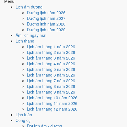
Menu
Trực Thành và Ngày Hoàng Đạo
.
Lịch âm dương
Cách tính ngày tốt
Dương lịch năm 2026
🏗️
Động thổ - khởi công
Dương lịch năm 2027
9
/10
Rất tốt
Dương lịch năm 2028
Động thổ - khởi công hôm nay ở
mức rất tốt (9/10)
nhờ hợp
Dương lịch năm 2029
Trực Thành và Ngày Hoàng Đạo
.
Âm lịch ngày mai
Lịch tháng
Cách tính ngày tốt
Lịch âm tháng 1 năm 2026
🏡
Nhập trạch - vào nhà mới
Lịch âm tháng 2 năm 2026
9
/10
Rất tốt
Lịch âm tháng 3 năm 2026
Nhập trạch - vào nhà mới hôm nay ở
mức rất tốt (9/10)
nhờ
Lịch âm tháng 4 năm 2026
hợp
Trực Thành và Ngày Hoàng Đạo
.
Lịch âm tháng 5 năm 2026
Cách tính ngày tốt
Lịch âm tháng 6 năm 2026
🚗
Mua xe - tậu xe
Lịch âm tháng 7 năm 2026
9
/10
Rất tốt
Lịch âm tháng 8 năm 2026
Mua xe - tậu xe hôm nay ở
mức rất tốt (9/10)
nhờ hợp
Trực
Lịch âm tháng 9 năm 2026
Thành và Ngày Hoàng Đạo
.
Lịch âm tháng 10 năm 2026
Lịch âm tháng 11 năm 2026
Cách tính ngày tốt
Lịch âm tháng 12 năm 2026
✈️
Xuất hành - đi xa
Lịch tuần
9
/10
Rất tốt
Công cụ
Xuất hành - đi xa hôm nay ở
mức rất tốt (9/10)
nhờ hợp
Trực
Đổi lịch âm - dương
Thành và Ngày Hoàng Đạo
.