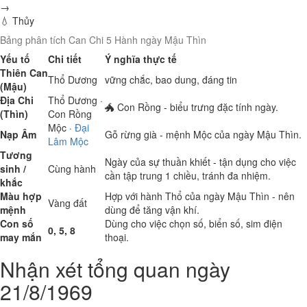
→
💧 Thủy
Bảng phân tích Can Chi 5 Hành ngày Mậu Thìn
Yếu tố
Chi tiết
Ý nghĩa thực tế
Thiên Can
Thổ
Dương
vững chắc, bao dung, đáng tin
(Mậu)
Địa Chi
Thổ
Dương ·
🐲 Con Rồng - biểu trưng đặc tính ngày.
(Thìn)
Con Rồng
Mộc
·
Đại
Nạp Âm
Gỗ rừng già - mệnh Mộc của ngày Mậu Thìn.
Lâm Mộc
Tương
Ngày của sự thuần khiết - tận dụng cho việc
sinh /
Cùng hành
cần tập trung 1 chiều, tránh đa nhiệm.
khắc
Màu hợp
Hợp với hành Thổ của ngày Mậu Thìn - nên
Vàng đất
mệnh
dùng để tăng vận khí.
Con số
Dùng cho việc chọn số, biển số, sim điện
0, 5, 8
may mắn
thoại.
Nhận xét tổng quan ngày
21/8/1969