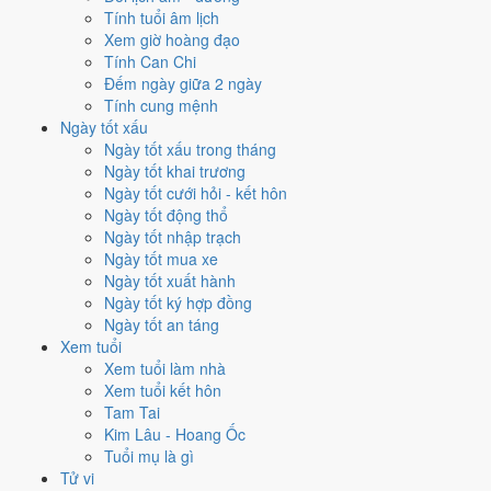
Tính tuổi âm lịch
Cách tính ngày tốt
Xem giờ hoàng đạo
Tính Can Chi
Tìm hiểu cách chấm:
Trực Thành nghĩa là gì
·
Sao Khuê trong 28 Tú
·
Đếm ngày giữa 2 ngày
phân biệt Hoàng Đạo - Hắc Đạo
·
Can Chi và Ngũ hành ngày
Tính cung mệnh
Điểm số tổng hợp từ Trực, Sao 28 Tú và Hoàng Đạo - Hắc Đạo.
So
Ngày tốt xấu
sánh cả tháng
Ngày tốt xấu trong tháng
Nếu ngày 21/8/1969 không hợp
Ngày tốt khai trương
Ngày tốt cưới hỏi - kết hôn
việc của bạn thì sao?
Ngày tốt động thổ
Ngày tốt nhập trạch
Ngày 21/8 tốt tổng thể nhưng không phải việc nào cũng thuận. Hai
Ngày tốt mua xe
việc bị chấm thấp nhất hôm nay là
cắt tóc (4/10) và chữa bệnh
Ngày tốt xuất hành
(tham khảo) (4/10)
. Có
2 cách hạ rủi ro
mà vẫn giữ được lịch của
Ngày tốt ký hợp đồng
bạn.
Ngày tốt an táng
Xem tuổi
Không cần dời ngày vì 30 ngày quanh 21/8/1969 không có ngày nào
Xem tuổi làm nhà
điểm cao hơn
9.0/10
của hôm nay. Việc
Sửa nhà - tu tạo
vẫn đạt
Xem tuổi kết hôn
10/10
nên có thể đẩy sớm ngay trong ngày.
Tam Tai
Coi việc vào giờ Hoàng Đạo trong chính ngày này.
Khung
Kim Lâu - Hoang Ốc
Thìn (07h-09h)
rơi đúng giờ hành chính nên dễ sắp xếp nhất
Tuổi mụ là gì
cho việc buộc phải làm đúng ngày 21/8/1969. Bảng đủ 6 giờ
Tử vi