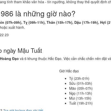
 mang tính tham khảo văn hóa - tín ngưỡng, không thay thế quyết định
1986 là những giờ nào?
ìn (07h-09h), Tỵ (09h-11h), Thân (15h-17h), Dậu (17h-19h), Hợi (
 hoặc xuất hành.
22
23
o ngày Mậu Tuất
 Hoàng Đạo
và 6 khung thuộc Hắc Đạo. Việc cần chắc chắn nên đặt v
Giờ Hắc đạo
Tý (23h-01h)
Sửu (01h-03h)
Mão (05h-07h)
Ngọ (11h-13h)
Mùi (13h-15h)
Tuất (19h-21h)
ể?
Tra giờ hoàng đạo chi tiết