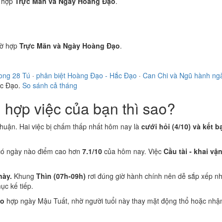
 hợp
Trực Mãn và Ngày Hoàng Đạo
.
ờ hợp
Trực Mãn và Ngày Hoàng Đạo
.
ong 28 Tú
·
phân biệt Hoàng Đạo - Hắc Đạo
·
Can Chi và Ngũ hành ng
ắc Đạo.
So sánh cả tháng
hợp việc của bạn thì sao?
thuận. Hai việc bị chấm thấp nhất hôm nay là
cưới hỏi (4/10) và kết b
có ngày nào điểm cao hơn
7.1/10
của hôm nay. Việc
Cầu tài - khai vận
này.
Khung
Thìn (07h-09h)
rơi đúng giờ hành chính nên dễ sắp xếp nh
c kế tiếp.
ão
hợp ngày Mậu Tuất, nhờ người tuổi này thay mặt động thổ hoặc nhận