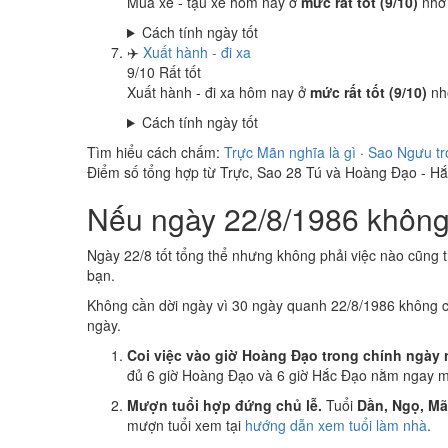
Mua xe - tậu xe hôm nay ở
mức rất tốt (9/10)
nhờ
Cách tính ngày tốt
✈️
Xuất hành - đi xa
9
/10
Rất tốt
Xuất hành - đi xa hôm nay ở
mức rất tốt (9/10)
nh
Cách tính ngày tốt
Tìm hiểu cách chấm:
Trực Mãn nghĩa là gì
·
Sao Ngưu tr
Điểm số tổng hợp từ Trực, Sao 28 Tú và Hoàng Đạo - H
Nếu ngày 22/8/1986 không 
Ngày 22/8 tốt tổng thể nhưng không phải việc nào cũng 
bạn.
Không cần dời ngày vì 30 ngày quanh 22/8/1986 không 
ngày.
Coi việc vào giờ Hoàng Đạo trong chính ngày 
đủ 6 giờ Hoàng Đạo và 6 giờ Hắc Đạo nằm ngay mụ
Mượn tuổi hợp đứng chủ lễ.
Tuổi
Dần, Ngọ, M
mượn tuổi xem tại
hướng dẫn xem tuổi làm nhà
.