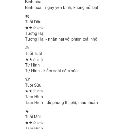
Bình hòa
Bình hoà - ngày yên bình, không nổi bật
🐔
Tuổi Dậu
★★☆☆☆
Tương Hại
Tương Hại - nhẫn nại với phiền toái nhỏ
🐶
Tuổi Tuất
★★☆☆☆
Tự Hình
Tự Hình - kiểm soát cảm xúc
🐮
Tuổi Sửu
★★☆☆☆
Tam Hình
Tam Hình - đề phòng thị phi, mâu thuẫn
🐐
Tuổi Mùi
★★☆☆☆
Tam Hình