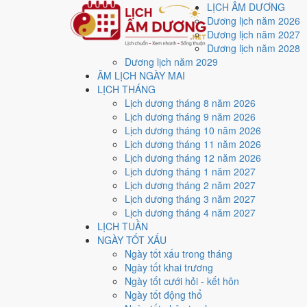
LỊCH ÂM DƯƠNG
Dương lịch năm 2026
Dương lịch năm 2027
Dương lịch năm 2028
Dương lịch năm 2029
Trang chủ
ÂM LỊCH NGÀY MAI
Lịch năm 1986
LỊCH THÁNG
Tháng 8/1986
Lịch dương tháng 8 năm 2026
Ngày 22/8/1986 (Mậu Tuất)
Lịch dương tháng 9 năm 2026
Xem ngày
22/8/1986
d
Lịch dương tháng 10 năm 2026
Lịch dương tháng 11 năm 2026
xấu?
Lịch dương tháng 12 năm 2026
Lịch dương tháng 1 năm 2027
Lịch dương tháng 2 năm 2027
Ngày 22/8/1986 dương lịch (Thứ Sáu) là ngày 17/7/19
Lịch dương tháng 3 năm 2027
trung bình
7.1/10
cho các việc quan trọng. Giờ Hoàng Đ
Lịch dương tháng 4 năm 2027
LỊCH TUẦN
Ngày Dương
NGÀY TỐT XẤU
Thứ Sáu
Ngày tốt xấu trong tháng
Ngày Âm
Ngày tốt khai trương
Tháng 8 năm 1986
Ngày tốt cưới hỏi - kết hôn
22
Ngày tốt động thổ
Tháng 7 âm năm 1986