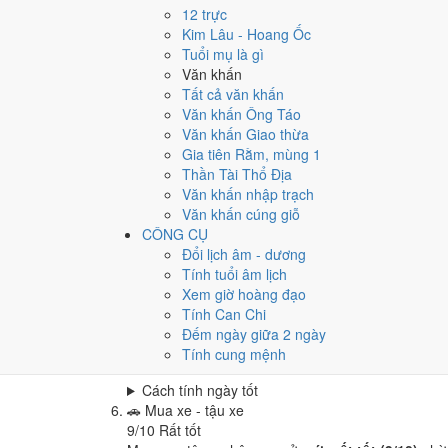
Cưới hỏi - đính hôn hôm nay ở
mức trung bình (4
12 trực
Cách tính ngày tốt
Kim Lâu - Hoang Ốc
🏪
Khai trương - mở cửa hàng
Tuổi mụ là gì
8
/10
Rất tốt
Văn khấn
Khai trương - mở cửa hàng hôm nay ở
mức rất tốt
Tất cả văn khấn
Văn khấn Ông Táo
Cách tính ngày tốt
Văn khấn Giao thừa
🤝
Ký hợp đồng - giao ước
Gia tiên Rằm, mùng 1
6
/10
Tốt
Thần Tài Thổ Địa
Ký hợp đồng - giao ước hôm nay ở
mức tốt (6/10)
Văn khấn nhập trạch
Cách tính ngày tốt
Văn khấn cúng giỗ
🏗️
Động thổ - khởi công
CÔNG CỤ
9
/10
Rất tốt
Đổi lịch âm - dương
Động thổ - khởi công hôm nay ở
mức rất tốt (9/10
Tính tuổi âm lịch
Xem giờ hoàng đạo
Cách tính ngày tốt
Tính Can Chi
🏡
Nhập trạch - vào nhà mới
Đếm ngày giữa 2 ngày
5
/10
Trung bình
Tính cung mệnh
Nhập trạch - vào nhà mới hôm nay ở
mức trung bì
Cách tính ngày tốt
🚗
Mua xe - tậu xe
9
/10
Rất tốt