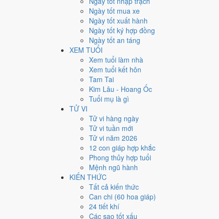
Ngày tốt nhập trạch
17
Ngày tốt mua xe
Ngày tốt xuất hành
Giờ
Ngày tốt ký hợp đồng
Nhâm Tý
Ngày tốt an táng
Ngày 17
XEM TUỔI
Mậu Tuất
Xem tuổi làm nhà
Tháng 7
Xem tuổi kết hôn
Bính Thân
Tam Tai
Năm 1986
Kim Lâu - Hoang Ốc
Bính Dần
Tuổi mụ là gì
TỬ VI
Ngày Mậu Tuất có Trực
Mãn
(ngày đầy đủ, viên mãn nh
Tử vi hàng ngày
lợi cho các việc quan trọng.
Tử vi tuần mới
Tuổi
Dần, Ngọ, Mão
hợp ngày; tuổi
Thìn
nên thận trọng 
Tử vi năm 2026
12 con giáp hợp khắc
Ngày 22/8/1986 tốt hay xấu
Phong thủy hợp tuổi
Mệnh ngũ hành
Ngày 22/8/1986 đạt
7.1/10
trung bình cho 7 việc chính: 
KIẾN THỨC
dễ phát sinh thừa) nhưng gặp Sao Tư Mệnh hoàng đạo n
Tất cả kiến thức
Can chi (60 hoa giáp)
💍
Cưới hỏi - đính hôn
24 tiết khí
4
/10
Trung bình
Các sao tốt xấu