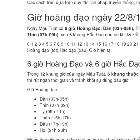
Các cách trên dựa trên quy tắc lịch pháp truyền thống,
Giờ hoàng đạo ngày 22/8/
Ngày Mậu Tuất có
6 giờ Hoàng Đạo
:
Dần (03h-05h), Th
Thìn (07h-09h)
, còn 6 khung Hắc Đạo nên né khi ký kết
0
1
2
3
4
5
6
7
8
9
10
11
12
13
14
15
16
17
18
19
20
21
Hoàng đạo (tốt)
Hắc đạo (xấu)
Giờ hiện tại
6 giờ Hoàng Đạo và 6 giờ Hắc Đạ
Trong 12 khung giờ của ngày Mậu Tuất,
6 khung thuộc
thì rút ngắn thời gian và tránh khởi sự đúng đầu giờ.
Giờ Hoàng đạo
Dần (03h-05h)
Thìn (07h-09h)
Tỵ (09h-11h)
Thân (15h-17h)
Dậu (17h-19h)
Hợi (21h-23h)
Muốn tính giờ hoàng đạo cho ngày khác hoặc việc cụ th