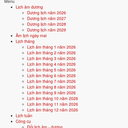
Menu
trường hỗ trợ bản thân. Người này dễ nhận được sự giúp đỡ từ ngoài,
Lịch âm dương
gặp quý nhân.
Dương lịch năm 2026
Dương lịch năm 2027
Điểm mạnh:
May mắn, được nâng đỡ, dễ thành công nhờ thiên
Dương lịch năm 2028
thời địa lợi.
Dương lịch năm 2029
Âm lịch ngày mai
Điểm cần lưu ý:
Có thể bị phụ thuộc hoặc ỷ lại khi quá nhiều
Lịch tháng
thuận lợi.
Lịch âm tháng 1 năm 2026
Lịch âm tháng 2 năm 2026
Lịch âm tháng 3 năm 2026
Bối cảnh vận khí khi sinh năm 1986
Lịch âm tháng 4 năm 2026
Người sinh năm
1986
rơi vào
Vận 7 - Thất Xích Kim
(1984-2003)
Lịch âm tháng 5 năm 2026
trong chu kỳ Tam Nguyên Cửu Vận. Mệnh Hỏa sinh trong Vận 7 Thất
Lịch âm tháng 6 năm 2026
Xích Kim (Kim) - hỏa khắc kim: bản mệnh phải vượt qua thử thách của
Lịch âm tháng 7 năm 2026
thời đại để khẳng định mình, nhưng nếu vượt được sẽ tạo nên dấu ấn
Lịch âm tháng 8 năm 2026
rất riêng.
Lịch âm tháng 9 năm 2026
Lịch âm tháng 10 năm 2026
Lịch âm tháng 11 năm 2026
Tính chất vận:
Tài chính, giao thương - Vận mở cửa kinh tế - thị
Lịch âm tháng 12 năm 2026
trường, doanh nhân, dotcom.
Lịch tuần
Quan hệ mệnh × vận:
Hỏa khắc Kim.
Công cụ
Đổi lịch âm - dương