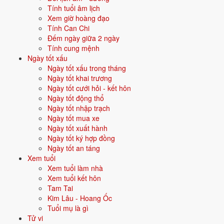
Tính tuổi âm lịch
Vận năm 2026 Bính Ngọ cho người sinh năm 1986
Xem giờ hoàng đạo
Tính Can Chi
Năm
2026
(Bính Ngọ), người tuổi
Dần
(sinh năm 1986) ở
tuổi 41
mụ -
Đếm ngày giữa 2 ngày
thuộc nhóm
Trung niên
. Quan hệ với Thái Tuế năm xem:
Tam hợp
.
Tính cung mệnh
Ngày tốt xấu
Vận thuận lợi - gặp quý nhân, công việc - tài lộc đều thông.
Ngày tốt xấu trong tháng
Ngày tốt khai trương
Ngày tốt cưới hỏi - kết hôn
Bối cảnh năm 1986
Ngày tốt động thổ
Năm
1986
đánh dấu các sự kiện và bối cảnh xã hội đặc trưng - góp
Ngày tốt nhập trạch
phần tạo nên dấu ấn riêng cho thế hệ sinh trong năm này, dù cùng
Ngày tốt mua xe
nạp âm Lư Trung Hỏa với các năm khác.
Ngày tốt xuất hành
Ngày tốt ký hợp đồng
🇻🇳 SỰ KIỆN VIỆT NAM
Ngày tốt an táng
Đại hội VI - Đổi Mới
Xem tuổi
Xem tuổi làm nhà
Xem tuổi kết hôn
🌍 SỰ KIỆN THẾ GIỚI
Tam Tai
Internet bắt đầu mở rộng
Kim Lâu - Hoang Ốc
Tuổi mụ là gì
Tử vi
💰 KINH TẾ