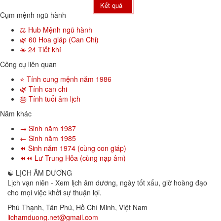
Kết quả
Cụm mệnh ngũ hành
⚖️ Hub Mệnh ngũ hành
🌿 60 Hoa giáp (Can Chi)
☀️ 24 Tiết khí
Công cụ liên quan
⭐ Tính cung mệnh năm 1986
🌿 Tính can chi
🎂 Tính tuổi âm lịch
Năm khác
→ Sinh năm 1987
← Sinh năm 1985
⏪ Sinh năm 1974 (cùng con giáp)
⏪⏪ Lư Trung Hỏa (cùng nạp âm)
☯
LỊCH ÂM DƯƠNG
Lịch vạn niên - Xem lịch âm dương, ngày tốt xấu, giờ hoàng đạo
cho mọi việc khởi sự thuận lợi.
Phú Thạnh, Tân Phú
,
Hồ Chí Minh
,
Việt Nam
lichamduong.net@gmail.com