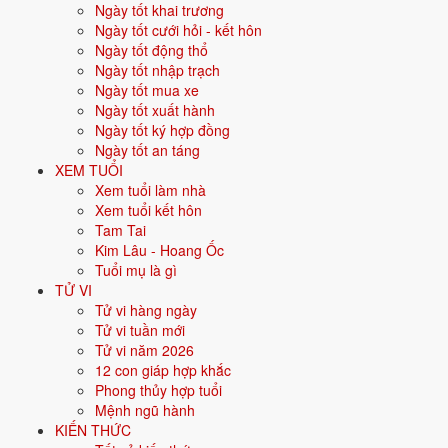
Ngày tốt khai trương
thương.
Ngày tốt cưới hỏi - kết hôn
Năm
2026
:
41 tuổi mụ, năm Bính Ngọ - Tam hợp.
Ngày tốt động thổ
Ngày tốt nhập trạch
Ngày tốt mua xe
Sinh năm 1986 là tuổi gì, mệnh gì?
Ngày tốt xuất hành
Ngày tốt ký hợp đồng
Người sinh năm
1986
là tuổi
Bính Dần
- con Hổ, nạp âm
Lư Trung
Ngày tốt an táng
Hỏa
, mệnh
Hỏa
. Màu hợp gồm Đỏ, Hồng, Cam, Tím; hướng hợp là
XEM TUỔI
Nam. Bảng dưới đây tóm tắt 10 chỉ số cốt lõi:
Xem tuổi làm nhà
Xem tuổi kết hôn
Năm sinh dương
1986
Tam Tai
lịch
Kim Lâu - Hoang Ốc
Tuổi mụ là gì
Can chi
Bính Dần
(Dương Hỏa - Mộc)
TỬ VI
Tử vi hàng ngày
Con giáp
Dần - Con Hổ
Tử vi tuần mới
Tử vi năm 2026
Nạp âm
Lư Trung Hỏa
(Lửa trong lò)
12 con giáp hợp khắc
Phong thủy hợp tuổi
Mệnh ngũ hành
🔥
Hỏa
Mệnh ngũ hành
KIẾN THỨC
Màu hợp
Đỏ
Hồng
Cam
Tím