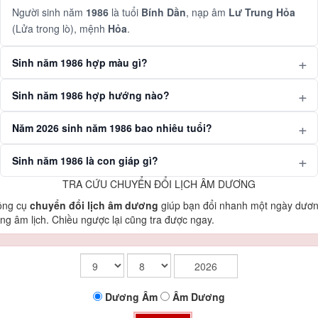
Người sinh năm
1986
là tuổi
Bính Dần
, nạp âm
Lư Trung Hỏa
(Lửa trong lò), mệnh
Hỏa
.
Sinh năm 1986 hợp màu gì?
Sinh năm 1986 hợp hướng nào?
Năm 2026 sinh năm 1986 bao nhiêu tuổi?
Sinh năm 1986 là con giáp gì?
TRA CỨU CHUYỂN ĐỔI LỊCH ÂM DƯƠNG
ông cụ
chuyển đổi lịch âm dương
giúp bạn đổi nhanh một ngày dươ
ng âm lịch. Chiều ngược lại cũng tra được ngay.
Dương
Âm
Âm
Dương