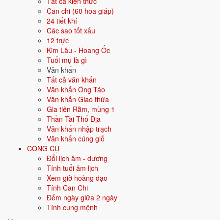
Tất cả kiến thức
Can chi (60 hoa giáp)
Hướng hợp
Nam
24 tiết khí
Các sao tốt xấu
Hành tương sinh
Mộc (Mộc sinh Hỏa); Thổ (Hỏa sinh Thổ)
12 trực
Kim Lâu - Hoang Ốc
Hành tương khắc
Thủy (Thủy khắc Hỏa); Kim (Hỏa khắc
Tuổi mụ là gì
Kim)
Văn khấn
Tất cả văn khấn
Tuổi năm 2026
41 tuổi mụ / 40 tuổi dương - Trung niên
Văn khấn Ông Táo
Văn khấn Giao thừa
Gia tiên Rằm, mùng 1
Ý nghĩa nạp âm Lư Trung Hỏa
Thần Tài Thổ Địa
Văn khấn nhập trạch
Người sinh năm
1986
mang nạp âm
Lư Trung Hỏa
- biểu tượng cho
Văn khấn cúng giỗ
Lửa trong lò
. Đây là một trong các nạp âm thuộc hành
Hỏa
trong vòng
CÔNG CỤ
60 hoa giáp.
Đổi lịch âm - dương
Tượng trưng cho lửa, sự nhiệt huyết, năng lượng. Người mệnh Hỏa
Tính tuổi âm lịch
nhiệt tình, đam mê, lãnh đạo.
Xem giờ hoàng đạo
Tính Can Chi
Tìm hiểu chi tiết nạp âm Lư Trung Hỏa: màu hợp, hướng tốt, năm sinh,
Đếm ngày giữa 2 ngày
tương sinh tương khắc →
Tính cung mệnh
Quan hệ Can × Chi (Mộc sinh Hỏa):
Chi Mộc sinh Can Hỏa - môi