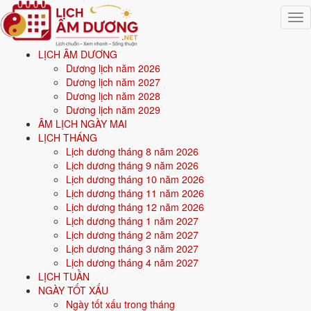
Togg
navig
LỊCH ÂM DƯƠNG
Trang chủ
Dương lịch năm 2026
Mệnh ngũ hành
Dương lịch năm 2027
Sinh năm 1986
Dương lịch năm 2028
Dương lịch năm 2029
🔥
ÂM LỊCH NGÀY MAI
LỊCH THÁNG
Lịch dương tháng 8 năm 2026
Sinh năm
1986
mệnh gì? Bính Dần Lư Trung Hỏa -
Lịch dương tháng 9 năm 2026
mệnh Hỏa
Lịch dương tháng 10 năm 2026
Lịch dương tháng 11 năm 2026
Người sinh năm
1986
là tuổi
Bính Dần
(con Hổ), nạp âm
Lư Trung Hỏa
Lịch dương tháng 12 năm 2026
-
Lửa trong lò
, mệnh
Hỏa
. Năm
2026
41 tuổi mụ
(40 tuổi dương).
Lịch dương tháng 1 năm 2027
Lịch dương tháng 2 năm 2027
Lịch dương tháng 3 năm 2027
Sinh năm
1986
(Bính Dần, con Hổ) thuộc mệnh
Hỏa
- nạp âm
Lư
Lịch dương tháng 4 năm 2027
Trung Hỏa
.
LỊCH TUẦN
NGÀY TỐT XẤU
Màu hợp:
Đỏ, Hồng, Cam, Tím.
Hướng hợp:
Nam.
Ngày tốt xấu trong tháng
Vận khí khi sinh:
Vận 7 Thất Xích Kim (1984-2003) - Tài chính, giao