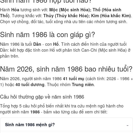
Hành
Hỏa
tương sinh với:
Mộc (Mộc sinh Hỏa); Thổ (Hỏa sinh
Thổ)
. Tương khắc với:
Thủy (Thủy khắc Hỏa); Kim (Hỏa khắc Kim)
.
Chọn vợ chồng, đối tác, tuổi xông nhà ưu tiên các nhóm tương sinh.
Sinh năm 1986 là con giáp gì?
Năm 1986 là tuổi
Dần
- con
Hổ
. Tính cách điển hình của người tuổi
Dần: kết hợp đặc tính con Hổ với phân tích Can-Chi (Mộc sinh Hỏa) ở
phần trên.
Năm 2026, sinh năm 1986 bao nhiêu tuổi?
Năm 2026, người sinh năm 1986
41 tuổi mụ
(cách tính: 2026 - 1986 +
1) hoặc
40 tuổi dương
. Thuộc nhóm
Trung niên
.
Câu hỏi thường gặp về năm sinh 1986
Tổng hợp 5 câu hỏi phổ biến nhất khi tra cứu mệnh ngũ hành cho
người sinh năm
1986
- bấm vào từng câu để xem chi tiết:
Sinh năm 1986 mệnh gì?