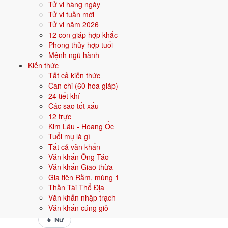
Tử vi hàng ngày
Bắt đầu kinh tế thị trường
Tử vi tuần mới
Tử vi năm 2026
🎭 VĂN HOÁ - THẾ HỆ
12 con giáp hợp khắc
Thế hệ 7x - chuyển đổi mở cửa
Phong thủy hợp tuổi
Mệnh ngũ hành
Kiến thức
Năm 2026 người sinh năm 1986 nên tập trung gì?
Tất cả kiến thức
Ở độ tuổi
40 (Trung niên)
, người sinh năm 1986 nên ưu tiên các chủ
Can chi (60 hoa giáp)
đề sau:
24 tiết khí
Các sao tốt xấu
Sức khỏe
Đầu tư trung dài hạn
12 trực
Kim Lâu - Hoang Ốc
Tuổi mụ là gì
Con cái - giáo dục
Phong thuỷ nhà ở
Tất cả văn khấn
Văn khấn Ông Táo
Đặt tên cho người sinh năm 1986 mệnh Hỏa
Văn khấn Giao thừa
Gia tiên Rằm, mùng 1
Khi đặt tên cho người sinh năm
1986
mệnh
Hỏa
, nên chọn các tên có
Thần Tài Thổ Địa
bộ chữ Hán thuộc hành bản mệnh hoặc hành tương sinh; tránh bộ chữ
Văn khấn nhập trạch
thuộc hành tương khắc. Dưới đây là gợi ý cho
Nam
:
Văn khấn cúng giỗ
👦 Nam
👧 Nữ