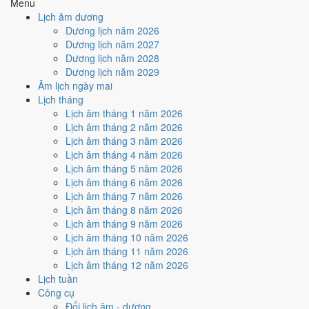
Ký hợp đồng - giao ước hôm nay ở
mức trung bình (4/10)
do
Menu
Ngày Hắc Đạo
gây bất lợi.
Lịch âm dương
Dương lịch năm 2026
Cách tính ngày tốt
Dương lịch năm 2027
🏗️
Động thổ - khởi công
Dương lịch năm 2028
6
/10
Tốt
Dương lịch năm 2029
Động thổ - khởi công hôm nay ở
mức tốt (6/10)
nhờ hợp
Trực
Âm lịch ngày mai
Khai
, nhưng Ngày Hắc Đạo kéo giảm điểm.
Lịch tháng
Cách tính ngày tốt
Lịch âm tháng 1 năm 2026
🏡
Nhập trạch - vào nhà mới
Lịch âm tháng 2 năm 2026
6
/10
Tốt
Lịch âm tháng 3 năm 2026
Nhập trạch - vào nhà mới hôm nay ở
mức tốt (6/10)
nhờ hợp
Lịch âm tháng 4 năm 2026
Trực Khai
, nhưng Ngày Hắc Đạo kéo giảm điểm.
Lịch âm tháng 5 năm 2026
Lịch âm tháng 6 năm 2026
Cách tính ngày tốt
Lịch âm tháng 7 năm 2026
🚗
Mua xe - tậu xe
Lịch âm tháng 8 năm 2026
6
/10
Tốt
Lịch âm tháng 9 năm 2026
Mua xe - tậu xe hôm nay ở
mức tốt (6/10)
nhờ hợp
Trực Khai
,
Lịch âm tháng 10 năm 2026
nhưng Ngày Hắc Đạo kéo giảm điểm.
Lịch âm tháng 11 năm 2026
Cách tính ngày tốt
Lịch âm tháng 12 năm 2026
✈️
Xuất hành - đi xa
Lịch tuần
6
/10
Tốt
Công cụ
Xuất hành - đi xa hôm nay ở
mức tốt (6/10)
nhờ hợp
Trực Khai
,
Đổi lịch âm - dương