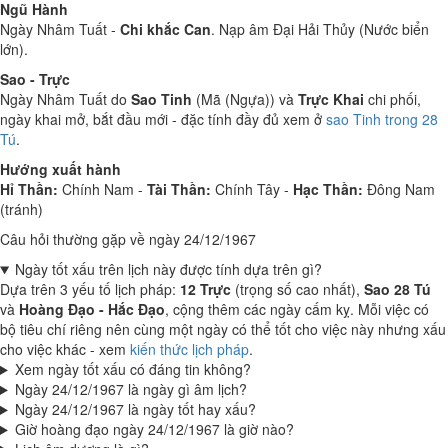
Ngũ Hành
Ngày Nhâm Tuất -
Chi khắc Can
. Nạp âm Đại Hải Thủy (Nước biển
lớn).
Sao - Trực
Ngày Nhâm Tuất do
Sao Tinh
(Mã (Ngựa)) và
Trực Khai
chi phối,
ngày khai mở, bắt đầu mới - đặc tính đầy đủ xem ở
sao Tinh trong 28
Tú
.
Hướng xuất hành
Hỉ Thần:
Chính Nam -
Tài Thần:
Chính Tây -
Hạc Thần:
Đông Nam
(tránh)
Câu hỏi thường gặp về ngày 24/12/1967
Ngày tốt xấu trên lịch này được tính dựa trên gì?
Dựa trên 3 yếu tố lịch pháp:
12 Trực
(trọng số cao nhất),
Sao 28 Tú
và
Hoàng Đạo - Hắc Đạo
, cộng thêm các ngày cấm kỵ. Mỗi việc có
bộ tiêu chí riêng nên cùng một ngày có thể tốt cho việc này nhưng xấu
cho việc khác - xem
kiến thức lịch pháp
.
Xem ngày tốt xấu có đáng tin không?
Ngày 24/12/1967 là ngày gì âm lịch?
Ngày 24/12/1967 là ngày tốt hay xấu?
Giờ hoàng đạo ngày 24/12/1967 là giờ nào?