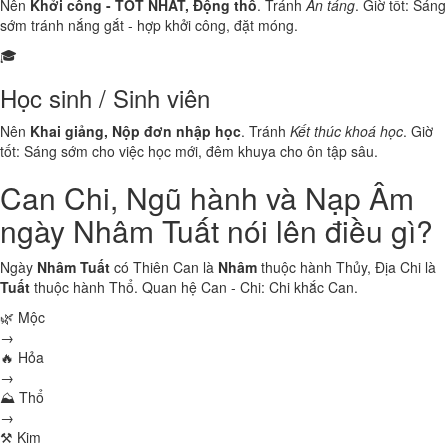
Nên
Khởi công - TỐT NHẤT, Động thổ
. Tránh
An táng
. Giờ tốt: Sáng
sớm tránh nắng gắt - hợp khởi công, đặt móng.
🎓
Học sinh / Sinh viên
Nên
Khai giảng, Nộp đơn nhập học
. Tránh
Kết thúc khoá học
. Giờ
tốt: Sáng sớm cho việc học mới, đêm khuya cho ôn tập sâu.
Can Chi, Ngũ hành và Nạp Âm
ngày Nhâm Tuất nói lên điều gì?
Ngày
Nhâm Tuất
có Thiên Can là
Nhâm
thuộc hành
Thủy
, Địa Chi là
Tuất
thuộc hành
Thổ
. Quan hệ Can - Chi:
Chi khắc Can
.
🌿 Mộc
→
🔥 Hỏa
→
⛰ Thổ
→
⚒ Kim