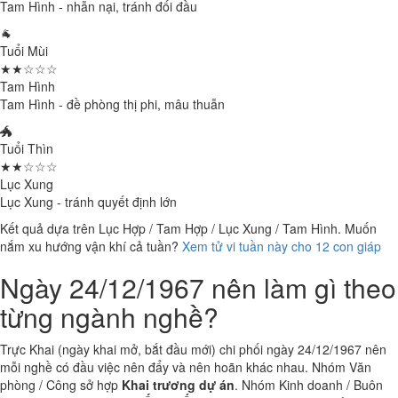
Tam Hình - nhẫn nại, tránh đối đầu
🐐
Tuổi Mùi
★★☆☆☆
Tam Hình
Tam Hình - đề phòng thị phi, mâu thuẫn
🐲
Tuổi Thìn
★★☆☆☆
Lục Xung
Lục Xung - tránh quyết định lớn
Kết quả dựa trên Lục Hợp / Tam Hợp / Lục Xung / Tam Hình. Muốn
nắm xu hướng vận khí cả tuần?
Xem tử vi tuần này cho 12 con giáp
Ngày 24/12/1967 nên làm gì theo
từng ngành nghề?
Trực Khai (ngày khai mở, bắt đầu mới) chi phối ngày 24/12/1967 nên
mỗi nghề có đầu việc nên đẩy và nên hoãn khác nhau. Nhóm Văn
phòng / Công sở hợp
Khai trương dự án
. Nhóm Kinh doanh / Buôn