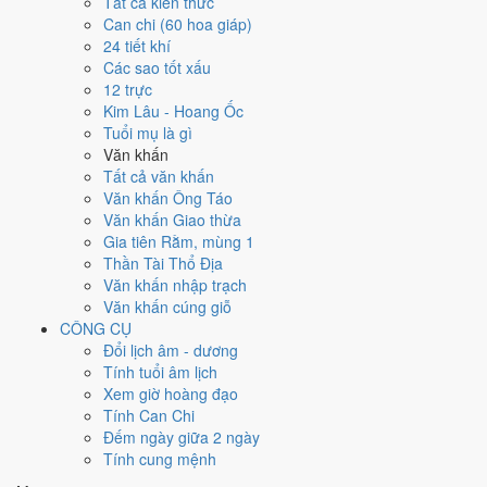
Tất cả kiến thức
Ngày 24/12/1967 tốt hay xấu cho
Can chi (60 hoa giáp)
24 tiết khí
việc gì?
Các sao tốt xấu
12 trực
Ngày 24/12/1967 đạt
5.7/10
trung bình cho 7 việc chính: cao nhất là
Kim Lâu - Hoang Ốc
Trồng cây - tỉa cành (10/10)
, thấp nhất là
Cải táng - sang cát (3/10)
.
Tuổi mụ là gì
Trực Khai (ngày khai mở, bắt đầu mới) nhưng gặp Sao Thiên Hình hắc
Văn khấn
đạo nên điểm từng việc chênh nhau như bảng dưới.
Tất cả văn khấn
Văn khấn Ông Táo
💍
Cưới hỏi - đính hôn
Văn khấn Giao thừa
6
/10
Tốt
Gia tiên Rằm, mùng 1
Cưới hỏi - đính hôn hôm nay ở
mức tốt (6/10)
nhờ hợp
Trực
Thần Tài Thổ Địa
Khai
, nhưng Ngày Hắc Đạo kéo giảm điểm.
Văn khấn nhập trạch
Cách tính ngày tốt
Văn khấn cúng giỗ
🏪
Khai trương - mở cửa hàng
CÔNG CỤ
6
/10
Tốt
Đổi lịch âm - dương
Khai trương - mở cửa hàng hôm nay ở
mức tốt (6/10)
nhờ hợp
Tính tuổi âm lịch
Trực Khai
, nhưng Ngày Hắc Đạo kéo giảm điểm.
Xem giờ hoàng đạo
Tính Can Chi
Cách tính ngày tốt
Đếm ngày giữa 2 ngày
🤝
Ký hợp đồng - giao ước
Tính cung mệnh
4
/10
Trung bình