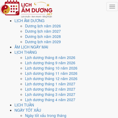
Togg
navig
LỊCH ÂM DƯƠNG
Trang chủ
Dương lịch năm 2026
Lịch năm 1967
Dương lịch năm 2027
Tháng 12/1967
Dương lịch năm 2028
Ngày 24/12/1967 (Nhâm Tuất)
Dương lịch năm 2029
ÂM LỊCH NGÀY MAI
Xem ngày
24/12/1967
LỊCH THÁNG
Lịch dương tháng 8 năm 2026
dương lịch - Ngày 23/11 âm
Lịch dương tháng 9 năm 2026
Lịch dương tháng 10 năm 2026
lịch (Nhâm Tuất) tốt hay
Lịch dương tháng 11 năm 2026
Lịch dương tháng 12 năm 2026
xấu?
Lịch dương tháng 1 năm 2027
Lịch dương tháng 2 năm 2027
Lịch dương tháng 3 năm 2027
Ngày 24/12/1967 dương lịch (Chủ Nhật) là ngày 23/11/1967 âm
Lịch dương tháng 4 năm 2027
lịch
, tức ngày
Nhâm Tuất
- Chi khắc Can, Trực Khai, Sao Tinh, nạp
LỊCH TUẦN
âm Đại Hải Thủy. Tổng hòa, đây là
Ngày Bình Hòa
với điểm trung
NGÀY TỐT XẤU
bình
5.7/10
cho các việc quan trọng. Giờ Hoàng Đạo trong ngày:
Dần,
Ngày tốt xấu trong tháng
Thìn, Tỵ, Thân, Dậu, Hợi
.