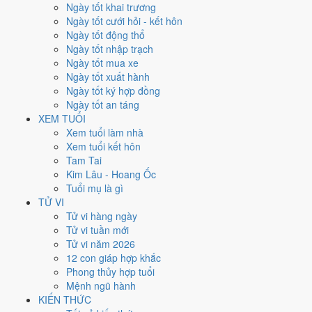
Ngày tốt khai trương
Ngày Dương
Ngày tốt cưới hỏi - kết hôn
Chủ Nhật
Ngày tốt động thổ
Ngày Âm
Ngày tốt nhập trạch
Tháng 12 năm 1967
Ngày tốt mua xe
24
Ngày tốt xuất hành
Tháng 11 âm năm 1967
Ngày tốt ký hợp đồng
23
Ngày tốt an táng
Tiết Đông Chí
XEM TUỔI
Giờ
Xem tuổi làm nhà
Canh Tý
Xem tuổi kết hôn
Ngày 23
Tam Tai
Nhâm Tuất
Kim Lâu - Hoang Ốc
Tháng 11
Tuổi mụ là gì
Nhâm Tý
TỬ VI
Năm 1967
Tử vi hàng ngày
Đinh Mùi
Tử vi tuần mới
Tử vi năm 2026
Ngày Nhâm Tuất có Trực
Khai
(ngày khai mở, bắt đầu mới) nhưng
12 con giáp hợp khắc
gặp Sao
Thiên Hình hắc đạo
. Điểm trung bình 7 việc chính
5.7/10
Phong thủy hợp tuổi
nên đây là
Ngày Bình Hòa
, phù hợp với công việc thường ngày.
Mệnh ngũ hành
KIẾN THỨC
Tuổi
Dần, Ngọ, Mão
hợp ngày; tuổi
Thìn
nên thận trọng (Lục Xung).