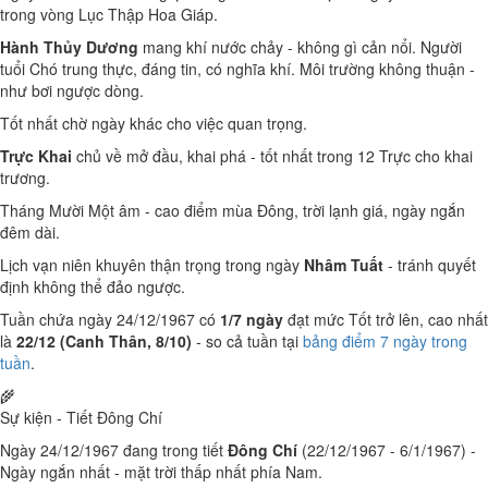
trong vòng Lục Thập Hoa Giáp.
Hành Thủy Dương
mang khí nước chảy - không gì cản nổi. Người
tuổi Chó trung thực, đáng tin, có nghĩa khí. Môi trường không thuận -
như bơi ngược dòng.
Tốt nhất chờ ngày khác cho việc quan trọng.
Trực Khai
chủ về mở đầu, khai phá - tốt nhất trong 12 Trực cho khai
trương.
Tháng Mười Một âm - cao điểm mùa Đông, trời lạnh giá, ngày ngắn
đêm dài.
Lịch vạn niên khuyên thận trọng trong ngày
Nhâm Tuất
- tránh quyết
định không thể đảo ngược.
Tuần chứa ngày 24/12/1967 có
1/7 ngày
đạt mức Tốt trở lên, cao nhất
là
22/12 (Canh Thân, 8/10)
- so cả tuần tại
bảng điểm 7 ngày trong
tuần
.
🌾
Sự kiện - Tiết Đông Chí
Ngày 24/12/1967 đang trong tiết
Đông Chí
(22/12/1967 - 6/1/1967) -
Ngày ngắn nhất - mặt trời thấp nhất phía Nam.