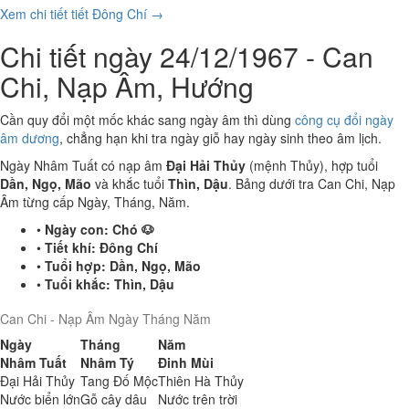
Xem chi tiết tiết Đông Chí →
Chi tiết ngày 24/12/1967 - Can
Chi, Nạp Âm, Hướng
Cần quy đổi một mốc khác sang ngày âm thì dùng
công cụ đổi ngày
âm dương
, chẳng hạn khi tra ngày giỗ hay ngày sinh theo âm lịch.
Ngày Nhâm Tuất có nạp âm
Đại Hải Thủy
(mệnh Thủy), hợp tuổi
Dần, Ngọ, Mão
và khắc tuổi
Thìn, Dậu
. Bảng dưới tra Can Chi, Nạp
Âm từng cấp Ngày, Tháng, Năm.
•
Ngày con:
Chó 🐶
•
Tiết khí:
Đông Chí
•
Tuổi hợp:
Dần, Ngọ, Mão
•
Tuổi khắc:
Thìn, Dậu
Can Chi - Nạp Âm Ngày Tháng Năm
Ngày
Tháng
Năm
Nhâm Tuất
Nhâm Tý
Đinh Mùi
Đại Hải Thủy
Tang Đố Mộc
Thiên Hà Thủy
Nước biển lớn
Gỗ cây dâu
Nước trên trời