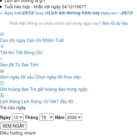
Lịch âm dương là gì?
Tuổi nào hợp - khắc với ngày 24/12/1967?
23/12
Lịch âm dương hôm nay
25/12
← Ngày trước
Quay về
Ngày sau →
Phát hiện thông tin chưa chính xác trong ngày này?
Báo lỗi dữ liệu
🐶
Can chi ngày
Can chi Nhâm Tuất
🌞
Tiết khí
Tiết Đông Chí
⭐
Sao 28 Tú
Sao Tinh
📅
Xem ngày tốt xấu
Chọn ngày tốt theo việc
🕐
Giờ hoàng đạo
Tra giờ hoàng đạo trong ngày
🗓️
Lịch tháng
Lịch tháng 12/1967 đầy đủ
Tra cứu ngày
Ngày
Tháng
Năm
XEM NGÀY
Điều hướng nhanh