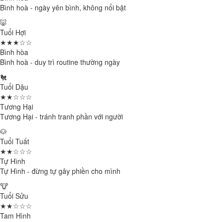
Bình hoà - ngày yên bình, không nổi bật
🐷
Tuổi Hợi
★★★☆☆
Bình hòa
Bình hoà - duy trì routine thường ngày
🐔
Tuổi Dậu
★★☆☆☆
Tương Hại
Tương Hại - tránh tranh phần với người
🐶
Tuổi Tuất
★★☆☆☆
Tự Hình
Tự Hình - đừng tự gây phiền cho mình
🐮
Tuổi Sửu
★★☆☆☆
Tam Hình