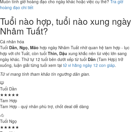
Muốn tính giờ hoàng đạo cho ngày khác hoặc việc cụ thể?
Tra giờ
hoàng đạo chi tiết
Tuổi nào hợp, tuổi nào xung ngày
Nhâm Tuất?
Cá nhân hóa
Tuổi
Dần, Ngọ, Mão
hợp ngày Nhâm Tuất nhờ quan hệ tam hợp - lục
hợp với chi Tuất, còn tuổi
Thìn, Dậu
xung khắc nên lùi việc lớn sang
ngày khác. Thứ tự 12 tuổi bên dưới xếp từ tuổi
Dần
(Tam Hợp) trở
xuống, luận giải từng tuổi xem tại
tử vi hằng ngày 12 con giáp
.
Tử vi mang tính tham khảo tín ngưỡng dân gian.
🐯
Tuổi Dần
★★★★★
Tam Hợp
Tam Hợp - quý nhân phù trợ, chốt deal dễ dàng
🐴
Tuổi Ngọ
★★★★★