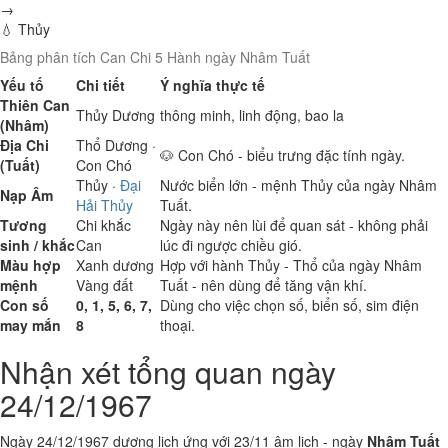
→
💧 Thủy
Bảng phân tích Can Chi 5 Hành ngày Nhâm Tuất
Yếu tố
Chi tiết
Ý nghĩa thực tế
Thiên Can
Thủy
Dương
thông minh, linh động, bao la
(Nhâm)
Địa Chi
Thổ
Dương ·
🐶 Con Chó - biểu trưng đặc tính ngày.
(Tuất)
Con Chó
Thủy
·
Đại
Nước biển lớn - mệnh Thủy của ngày Nhâm
Nạp Âm
Hải Thủy
Tuất.
Tương
Chi khắc
Ngày này nên lùi để quan sát - không phải
sinh / khắc
Can
lúc đi ngược chiều gió.
Màu hợp
Xanh dương
Hợp với hành Thủy - Thổ của ngày Nhâm
mệnh
Vàng đất
Tuất - nên dùng để tăng vận khí.
Con số
0, 1, 5, 6, 7,
Dùng cho việc chọn số, biển số, sim điện
may mắn
8
thoại.
Nhận xét tổng quan ngày
24/12/1967
Ngày 24/12/1967 dương lịch ứng với 23/11 âm lịch - ngày
Nhâm Tuất